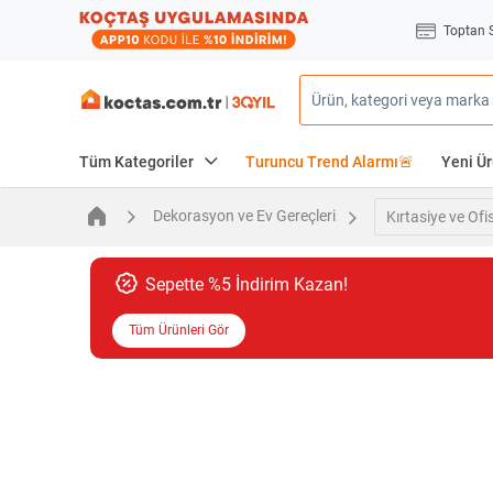
Toptan 
Tüm Kategoriler
Turuncu Trend Alarmı🚨
Yeni Ür
Dekorasyon ve Ev Gereçleri
Kırtasiye ve Of
Sepette %5 İndirim Kazan!
Tüm Ürünleri Gör