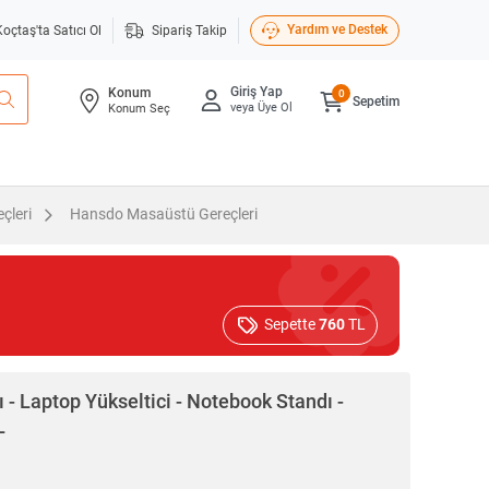
Yardım ve Destek
Koçtaş'ta Satıcı Ol
Sipariş Takip
Giriş Yap
Konum
0
Sepetim
veya Üye Ol
Konum Seç
çleri
Hansdo Masaüstü Gereçleri
Sepette
760
TL
 - Laptop Yükseltici - Notebook Standı -
L