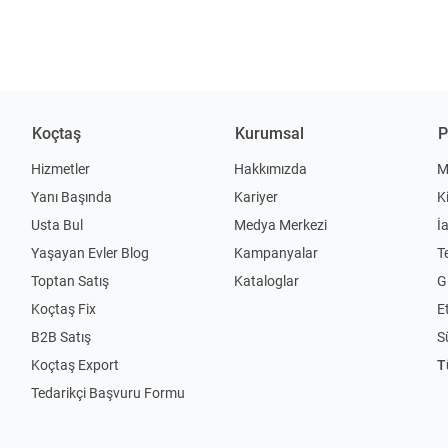
Koçtaş
Kurumsal
P
Hizmetler
Hakkımızda
M
Yanı Başında
Kariyer
K
Usta Bul
Medya Merkezi
İ
Yaşayan Evler Blog
Kampanyalar
T
Toptan Satış
Kataloglar
Gi
Koçtaş Fix
Et
B2B Satış
S
Koçtaş Export
T
Tedarikçi Başvuru Formu