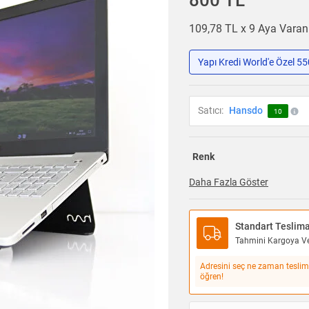
800 TL
109,78 TL x 9 Aya Vara
Yapı Kredi World'e Özel 5
Satıcı:
Hansdo
10
Renk
Daha Fazla Göster
Standart Teslim
Tahmini Kargoya Ver
Adresini seç ne zaman teslim
öğren!