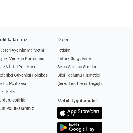
olitikalarımız
Diğer
üşteri Aydınlatma Metni
İletişim
işisel Verilerin Korunması
Fatura Sorgulama
ade & İptal Politikası
Sıkça Sorulan Sorular
edarikçi Güvenliği Politikası
Bilgi Toplumu Hizmetleri
zlilik Politikası
Çerez Tercihlerini Değiştir
ik İlkeler
ürdürülebilirlik
Mobil Uygulamalar
üm Politikalarımız