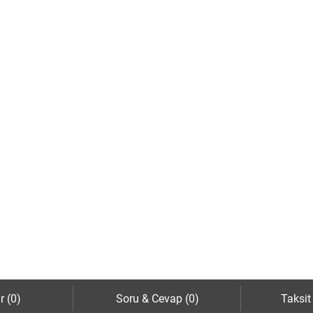
r (0)
Soru & Cevap (0)
Taksit