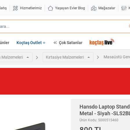
Satış
Hizmetlerimiz
Yaşayan Evler Blog
Mağazalar
ünler
Koçtaş Outlet ⭐
Çok Satanlar
Masaüstü Gere
is Malzemeleri
Kırtasiye Malzemeleri
Hansdo
Laptop Standı
Metal - Siyah -SLS2B
Ürün Kodu: 5000515460