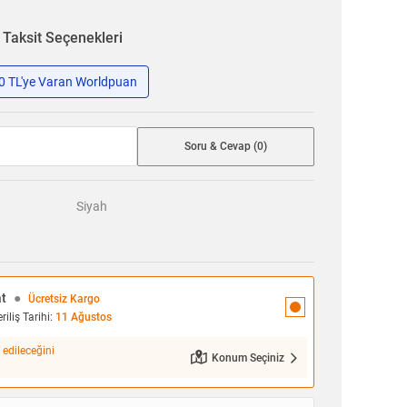
n
Taksit Seçenekleri
50 TL'ye Varan Worldpuan
Soru & Cevap (0)
Siyah
at
●
Ücretsiz Kargo
iliş Tarihi:
11 Ağustos
 edileceğini
Konum Seçiniz