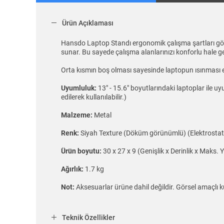
Ürün Açıklaması
Hansdo Laptop Standı ergonomik çalışma şartları gö
sunar. Bu sayede çalışma alanlarınızı konforlu hale get
Orta kısmın boş olması sayesinde laptopun ısınması e
Uyumluluk:
13″ - 15.6″ boyutlarındaki laptoplar ile u
edilerek kullanılabilir.)
Malzeme:
Metal
Renk:
Siyah Texture (Döküm görünümlü) (Elektrostatik t
Ürün boyutu:
30 x 27 x 9 (Genişlik x Derinlik x Maks
Ağırlık:
1.7 kg
Not:
Aksesuarlar ürüne dahil değildir. Görsel amaçlı ku
Teknik Özellikler