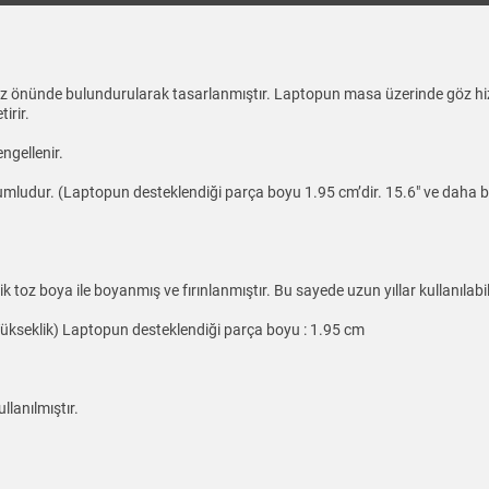
z önünde bulundurularak tasarlanmıştır. Laptopun masa üzerinde göz hiz
irir.
ngellenir.
yumludur. (Laptopun desteklendiği parça boyu 1.95 cm’dir. 15.6″ ve daha bü
oz boya ile boyanmış ve fırınlanmıştır. Bu sayede uzun yıllar kullanılabili
. Yükseklik) Laptopun desteklendiği parça boyu : 1.95 cm
llanılmıştır.