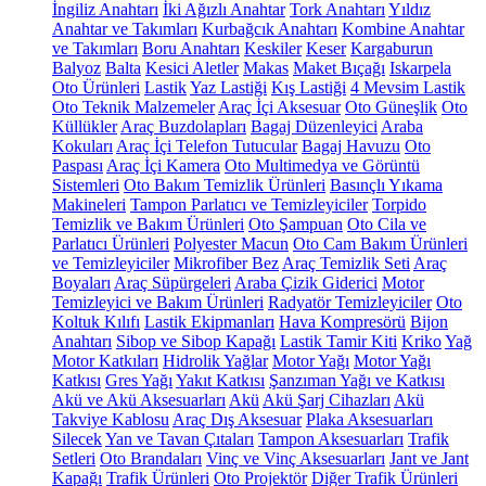
İngiliz Anahtarı
İki Ağızlı Anahtar
Tork Anahtarı
Yıldız
Anahtar ve Takımları
Kurbağcık Anahtarı
Kombine Anahtar
ve Takımları
Boru Anahtarı
Keskiler
Keser
Kargaburun
Balyoz
Balta
Kesici Aletler
Makas
Maket Bıçağı
Iskarpela
Oto Ürünleri
Lastik
Yaz Lastiği
Kış Lastiği
4 Mevsim Lastik
Oto Teknik Malzemeler
Araç İçi Aksesuar
Oto Güneşlik
Oto
Küllükler
Araç Buzdolapları
Bagaj Düzenleyici
Araba
Kokuları
Araç İçi Telefon Tutucular
Bagaj Havuzu
Oto
Paspası
Araç İçi Kamera
Oto Multimedya ve Görüntü
Sistemleri
Oto Bakım Temizlik Ürünleri
Basınçlı Yıkama
Makineleri
Tampon Parlatıcı ve Temizleyiciler
Torpido
Temizlik ve Bakım Ürünleri
Oto Şampuan
Oto Cila ve
Parlatıcı Ürünleri
Polyester Macun
Oto Cam Bakım Ürünleri
ve Temizleyiciler
Mikrofiber Bez
Araç Temizlik Seti
Araç
Boyaları
Araç Süpürgeleri
Araba Çizik Giderici
Motor
Temizleyici ve Bakım Ürünleri
Radyatör Temizleyiciler
Oto
Koltuk Kılıfı
Lastik Ekipmanları
Hava Kompresörü
Bijon
Anahtarı
Sibop ve Sibop Kapağı
Lastik Tamir Kiti
Kriko
Yağ
Motor Katkıları
Hidrolik Yağlar
Motor Yağı
Motor Yağı
Katkısı
Gres Yağı
Yakıt Katkısı
Şanzıman Yağı ve Katkısı
Akü ve Akü Aksesuarları
Akü
Akü Şarj Cihazları
Akü
Takviye Kablosu
Araç Dış Aksesuar
Plaka Aksesuarları
Silecek
Yan ve Tavan Çıtaları
Tampon Aksesuarları
Trafik
Setleri
Oto Brandaları
Vinç ve Vinç Aksesuarları
Jant ve Jant
Kapağı
Trafik Ürünleri
Oto Projektör
Diğer Trafik Ürünleri