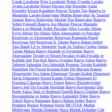
Çanak Lavabolar
Köşe Lavabolar
Dolap Uyumlu Lavabo
Ayaklı Lavabolar
Klozet
Duvara Sıfır Klozetler
Asma
Klozetler
Klozet Kapakları
Pisuvar
Tuvalet Taşı
Batarya ve
Musluklar
Lavabo Bataryaları
Mutfak Bataryaları
Su Tasarruf
Aparatı
Banyo Bataryaları
Musluk
Duş Bataryaları
Batarya
Setleri
Fotoselli Batarya
Ara Musluk
Pisuvar Musluğu
Batarya ve Musluk Yedek Parçaları
Sifon
Lavabo Sifonu
Eviye Sifonu
Yer Sifonu
Sifon Aksesuarları ve Parçaları
Rezervuar ve Aksesuarları
Rezervuar Kumanda Paneli
Rezervuar Seti
Rezervuar İç Takımı
Banyo Bakım Setleri
Yara Bandı
Lif ve Süngerler
Sıcak Su Torbası
Cımbız
Sabun
Tırnak Makası
Banyo Seramik ve Fayansları
Banyo
Aksesuarları
Tuvalet ve Klozet Fırçaları
Ayaklı Fırçalık ve
Kağıtlık Seti
Duş Rafı
Banyo Aynaları
Banyo Askısı
Banyo
Taburesi
Sabunluk
Sıvı Sabunluk Pompası
Tuvalet Kağıtlığı
Pamukluk
Diş Fırçası Koruma Kabı
Diş Macunu Kutusu
Dispenserler
Sıvı Sabun Dispenseri
Tuvalet Kağıdı Dispenseri
Havlu Dispenseri
Klozet Kapak Örtüsü Dispenseri
El
Kurutma Cihazları
Banyo Etajeri
Banyo Düzenleyicileri
Banyo Seti
Diş Fırçalık
Havluluk
Banyo Kaydırmazı
Duş
Perde Askısı
Yaşlı ve Bedensel Engelli Banyo Ürünleri
Banyo
Havalandırma ve Isıtma
Banyo Aspiratörü
Diğer
Banyo
Tekstil
Banyo Paspasları
Banyo Bakım Setleri
Banyo
Perdeleri
Bornoz
Peştemal
Havlu
MUTFAK
Mutfak
Mobilyaları
Mutfak Dolapları
Hazır Mutfak Dolapları
Çok