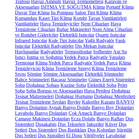
Trafosu
Havuz Ampulü
Havuz Termometresi
Karavan ve
Aksesuarları
ISITMA VE SOĞUTMA
Klima
Portatif Klima
Duvar Tipi Klima
Isı Pompası
Salon Tipi Klima
Klima
Kumandası
Kaset Tipi Klima
Kombi
Tavan Vantilatörleri
Vantilatörler
Hava Temizleyiciler
Nem Cihazları
Hava
Temizleme Cihazları
Buhar Makineleri
Nem Alma Cihazları
ve Rutubet Gidericiler
Elektrikli Isıtıcılar
Quartz Isıtıcılar
Infrared Isıtıcılar
Kule Tipi Isıtıcılar
Yağlı Radyatör
Fanlı
Isıtıcılar
Elektrikli Radyatörler
Dış Mekan Isıtıcılar
Havlupanlar
Radyatörler
Termosifonlar
Şofbenler
Ani Su
Isıtıcı
Isıtma ve Soğutma Yedek Parça
Radyatör Vanaları
Termostat
Klima Yedek Parça
Radyatör Yedek Parça
Klima
Temizleyicisi
Klima Temizleme Spreyi
Klima Temizleme
Sıvısı
Şömine
Şömine Aksesuarları
Elektrikli Şömineler
Bahçe Şömineleri
Bacasız Şömineler
Güneş Enerji Sistemleri
Soba
Doğalgaz Sobası
Kuzine Soba
Elektrikli Soba
Pelet
Soba
Soba Borusu ve Aksesuarları
Hava Perdesi
Doğalgaz
Tesisat Malzemeleri
Doğalgaz Hortumu
Doğalgaz Menfezleri
Tesisat Temizleme Sıvıları
Boyler
Kalorifer Kazanı
BANYO
Banyo Dolapları
Aynalı Banyo Dolabı
Banyo Boy Dolapları
Lavabolu Banyo Dolapları
Çok Amaçlı Banyo Dolapları
Çamaşır Makinesi Dolapları
Ecza Dolabı
Banyo Rafları
Duş
Sistemleri
Duşakabin
Duş Tekneleri
Jakuziler
Küvet
Duş
Setleri
Duş Sistemleri
Duş Başlıkları
Duş Kolonları
Sürgülü
Duş Setleri
Duş Spiralleri
El Duşu
Vitrifiyeler
Lavabolar