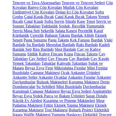
Tencere ve Tava Aksesuarları
Tencere ve Tencere Setleri
Çöp
Kovaları
Banyo Çöp Kovaları
Mutfak Çöp Kovaları
Endüstriyel Çöp Kovaları
Dolap İçi Çöp Kovaları
Sofra
Grubu
Çatal,Kaşık,Bıçak
Çatal Kaşık Bıçak Takımı
Yemek
Bıçağı
Çatal
Kaşık
Sofra Servis
Sürahi
Kase
Tepsi
Servis ve
Sunum Tabakları
Yağdanlık
Sosluk, Reçellik
Yumurtalık
Servis Maşa Seti
Şekerlik
Salata Kasesi
Peçetelik
Karaf
Kürdanlık
Çerezlik
Baharat Takımı
Bardak Altlığı
Ekmek
Sepeti
Pasta Sunumu
Pasta Takımı
Kek Fanusu
Bardak
Viski
Bardağı
Su Bardağı
Meşrubat Bardağı
Rakı Bardağı
Kadeh
Bardak Seti
Bira Bardağı
Shot Bardağı
Çay ve Kahve
Sunumu
Sütlük
Kahve Fincanı
Kupa
Fincan Takımı
Çay
Tabakları
Çay Setleri
Çay Fincanı
Çay Bardağı
Çay Kaşığı
Yemek Takımları
Tabaklar
Kahvaltı Takımları
Suluk ve
Matara
Beyaz Eşya
Fırın
Mikrodalga Fırınlar
Mini Fırınlar
Buzdolabı
Çamaşır Makinesi
Ocak
Ankastre Ürünleri
Ankastre Setler
Ankastre Ocaklar
Ankastre Fırınlar
Ankastre
Davlumbazlar
Bulaşık Makineleri
Kurutma Makinesi
Derin
Dondurucular
Su Sebilleri
Mini Buzdolabı
Davlumbazlar
Kurutmalı Çamaşır Makinesi
Beyaz Eşya Setleri
Aspiratörler
Beyaz Eşya Yedek Parça ve Bakım Ürünleri
Şarap Dolabı
Küçük Ev Aletleri
Kızartma ve Pişirme Makineleri
Mısır
Patlatma Makinesi
Fritöz
Ekmek Yapma Makinesi
Ekmek
Kızartma Makinesi
Tost Makinesi
Buharlı Pişirici
Elektrikli
Izgara
Waffle Makinesi
Yumurta Haşlayıcı
Elektrikli Tencere