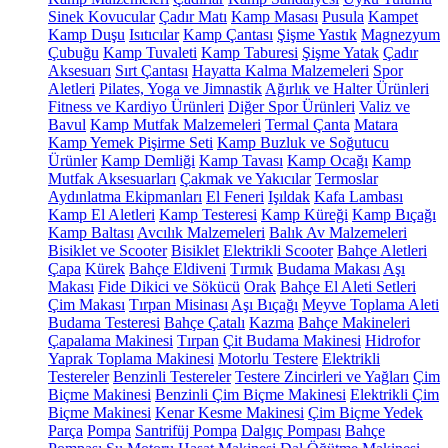
Sinek Kovucular
Çadır Matı
Kamp Masası
Pusula
Kampet
Kamp Duşu
Isıtıcılar
Kamp Çantası
Şişme Yastık
Magnezyum
Çubuğu
Kamp Tuvaleti
Kamp Taburesi
Şişme Yatak
Çadır
Aksesuarı
Sırt Çantası
Hayatta Kalma Malzemeleri
Spor
Aletleri
Pilates, Yoga ve Jimnastik
Ağırlık ve Halter Ürünleri
Fitness ve Kardiyo Ürünleri
Diğer Spor Ürünleri
Valiz ve
Bavul
Kamp Mutfak Malzemeleri
Termal Çanta
Matara
Kamp Yemek Pişirme Seti
Kamp Buzluk ve Soğutucu
Ürünler
Kamp Demliği
Kamp Tavası
Kamp Ocağı
Kamp
Mutfak Aksesuarları
Çakmak ve Yakıcılar
Termoslar
Aydınlatma Ekipmanları
El Feneri
Işıldak
Kafa Lambası
Kamp El Aletleri
Kamp Testeresi
Kamp Küreği
Kamp Bıçağı
Kamp Baltası
Avcılık Malzemeleri
Balık Av Malzemeleri
Bisiklet ve Scooter
Bisiklet
Elektrikli Scooter
Bahçe Aletleri
Çapa
Kürek
Bahçe Eldiveni
Tırmık
Budama Makası
Aşı
Makası
Fide Dikici ve Sökücü
Orak
Bahçe El Aleti Setleri
Çim Makası
Tırpan Misinası
Aşı Bıçağı
Meyve Toplama Aleti
Budama Testeresi
Bahçe Çatalı
Kazma
Bahçe Makineleri
Çapalama Makinesi
Tırpan
Çit Budama Makinesi
Hidrofor
Yaprak Toplama Makinesi
Motorlu Testere
Elektrikli
Testereler
Benzinli Testereler
Testere Zincirleri ve Yağları
Çim
Biçme Makinesi
Benzinli Çim Biçme Makinesi
Elektrikli Çim
Biçme Makinesi
Kenar Kesme Makinesi
Çim Biçme Yedek
Parça
Pompa
Santrifüj Pompa
Dalgıç Pompası
Bahçe