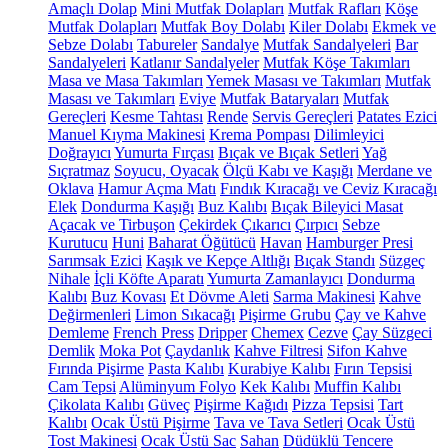
Amaçlı Dolap
Mini Mutfak Dolapları
Mutfak Rafları
Köşe
Mutfak Dolapları
Mutfak Boy Dolabı
Kiler Dolabı
Ekmek ve
Sebze Dolabı
Tabureler
Sandalye
Mutfak Sandalyeleri
Bar
Sandalyeleri
Katlanır Sandalyeler
Mutfak Köşe Takımları
Masa ve Masa Takımları
Yemek Masası ve Takımları
Mutfak
Masası ve Takımları
Eviye
Mutfak Bataryaları
Mutfak
Gereçleri
Kesme Tahtası
Rende
Servis Gereçleri
Patates Ezici
Manuel Kıyma Makinesi
Krema Pompası
Dilimleyici
Doğrayıcı
Yumurta Fırçası
Bıçak ve Bıçak Setleri
Yağ
Sıçratmaz
Soyucu, Oyacak
Ölçü Kabı ve Kaşığı
Merdane ve
Oklava
Hamur Açma Matı
Fındık Kıracağı ve Ceviz Kıracağı
Elek
Dondurma Kaşığı
Buz Kalıbı
Bıçak Bileyici Masat
Açacak ve Tirbuşon
Çekirdek Çıkarıcı
Çırpıcı
Sebze
Kurutucu
Huni
Baharat Öğütücü
Havan
Hamburger Presi
Sarımsak Ezici
Kaşık ve Kepçe Altlığı
Bıçak Standı
Süzgeç
Nihale
İçli Köfte Aparatı
Yumurta Zamanlayıcı
Dondurma
Kalıbı
Buz Kovası
Et Dövme Aleti
Sarma Makinesi
Kahve
Değirmenleri
Limon Sıkacağı
Pişirme Grubu
Çay ve Kahve
Demleme
French Press
Dripper
Chemex
Cezve
Çay Süzgeci
Demlik
Moka Pot
Çaydanlık
Kahve Filtresi
Sifon Kahve
Fırında Pişirme
Pasta Kalıbı
Kurabiye Kalıbı
Fırın Tepsisi
Cam Tepsi
Alüminyum Folyo
Kek Kalıbı
Muffin Kalıbı
Çikolata Kalıbı
Güveç
Pişirme Kağıdı
Pizza Tepsisi
Tart
Kalıbı
Ocak Üstü Pişirme
Tava ve Tava Setleri
Ocak Üstü
Tost Makinesi
Ocak Üstü Sac
Sahan
Düdüklü Tencere