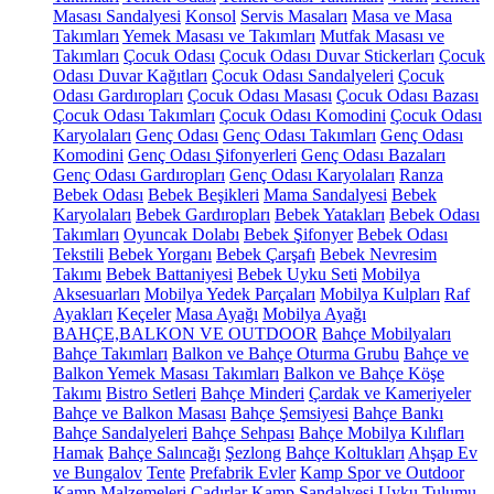
Masası Sandalyesi
Konsol
Servis Masaları
Masa ve Masa
Takımları
Yemek Masası ve Takımları
Mutfak Masası ve
Takımları
Çocuk Odası
Çocuk Odası Duvar Stickerları
Çocuk
Odası Duvar Kağıtları
Çocuk Odası Sandalyeleri
Çocuk
Odası Gardıropları
Çocuk Odası Masası
Çocuk Odası Bazası
Çocuk Odası Takımları
Çocuk Odası Komodini
Çocuk Odası
Karyolaları
Genç Odası
Genç Odası Takımları
Genç Odası
Komodini
Genç Odası Şifonyerleri
Genç Odası Bazaları
Genç Odası Gardıropları
Genç Odası Karyolaları
Ranza
Bebek Odası
Bebek Beşikleri
Mama Sandalyesi
Bebek
Karyolaları
Bebek Gardıropları
Bebek Yatakları
Bebek Odası
Takımları
Oyuncak Dolabı
Bebek Şifonyer
Bebek Odası
Tekstili
Bebek Yorganı
Bebek Çarşafı
Bebek Nevresim
Takımı
Bebek Battaniyesi
Bebek Uyku Seti
Mobilya
Aksesuarları
Mobilya Yedek Parçaları
Mobilya Kulpları
Raf
Ayakları
Keçeler
Masa Ayağı
Mobilya Ayağı
BAHÇE,BALKON VE OUTDOOR
Bahçe Mobilyaları
Bahçe Takımları
Balkon ve Bahçe Oturma Grubu
Bahçe ve
Balkon Yemek Masası Takımları
Balkon ve Bahçe Köşe
Takımı
Bistro Setleri
Bahçe Minderi
Çardak ve Kameriyeler
Bahçe ve Balkon Masası
Bahçe Şemsiyesi
Bahçe Bankı
Bahçe Sandalyeleri
Bahçe Sehpası
Bahçe Mobilya Kılıfları
Hamak
Bahçe Salıncağı
Şezlong
Bahçe Koltukları
Ahşap Ev
ve Bungalov
Tente
Prefabrik Evler
Kamp Spor ve Outdoor
Kamp Malzemeleri
Çadırlar
Kamp Sandalyesi
Uyku Tulumu