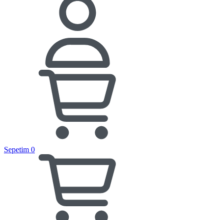
Sepetim
0