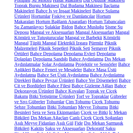
Pompası
Su Motoru
Hasat Makinesi
Dal Öğütme Makinesi
Toprak Burgu Makinesi
Dal Budama Makinesi
İlaçlama
Makineleri
Bahçe İş ve İnşaat Makineleri
Bahçe Sulama
Ürünleri
Hortumlar
Fıskiye ve Damlatıcılar
Hortum
Makaraları
Hortum Bağlantı Aparatları
Hortum Tabancaları
Su Zamanlayıcı
Sulaklar
Bidon
Bahçe Musluğu
Şişme Su
Deposu
Mangal ve Aksesuarları
Mangal Aksesuarları
Mangal
Kömürü ve Tutuşturucular
Mangal ve Barbekü
Kömürlü
Mangal
Tüplü Mangal
Elektrikli Izgara
Pürmüz
Piknik
Malzemeleri
Piknik Sepetleri
Piknik Seti
Semaver
Piknik
Örtüleri
Bahçe Depolama
Depolama Evleri
Depolama
Dolapları
Depolama Sandığı
Bahçe Aydınlatma
Dış Mekan
Aydınlatmalar
Solar Aydınlatma
Projektör ve Sensörler
Bahçe
Aplikleri
Bahçe Feneri ve Meşaleler
Bahçe Masa Üstü
Aydınlatma
Bahçe Set Üstü Aydınlatma
Bahçe Aydınlatma
Direkleri
Bahçe Peyzaj Ürünleri
Bahçe Yer Döşemeleri
Bahçe
Çit ve Bordürleri
Bahçe Filesi
Bahçe Gizleme Ağları
Bahçe
Dekorasyon Ürünleri
Bahçe Kovaları
Toprak ve Çiçek
Bakımı
Bitki Yetiştirme Ürünleri
Torf ve Topraklar
Gübreler
ve Sıvı Gübreler
Tohumlar
Çim Tohumu
Çiçek Tohumu
Sebze Tohumları
Bitki Tohumları
Meyve Tohumu
Bitki
Besinleri
Sera ve Sera Ekipmanları
Çiçek ve Bitki
İç Mekan
Bitkileri
Dış Mekan Ağaçları
Canlı Çiçek
Çiçek Soğanları
Aşılı Meyve Fidanları
Aşılı Gül
Fide
Dış Mekan Sarmaşık
Bitkileri
Kaktüs
Saksı ve Aksesuarları
Dekoratif Saksı