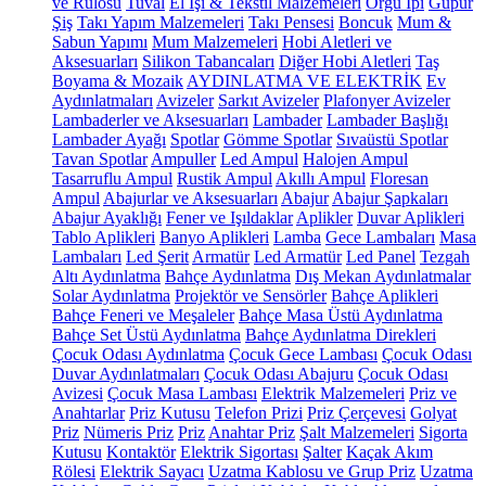
ve Rulosu
Tuval
El İşi & Tekstil Malzemeleri
Örgü İpi
Güpür
Şiş
Takı Yapım Malzemeleri
Takı Pensesi
Boncuk
Mum &
Sabun Yapımı
Mum Malzemeleri
Hobi Aletleri ve
Aksesuarları
Silikon Tabancaları
Diğer Hobi Aletleri
Taş
Boyama & Mozaik
AYDINLATMA VE ELEKTRİK
Ev
Aydınlatmaları
Avizeler
Sarkıt Avizeler
Plafonyer Avizeler
Lambaderler ve Aksesuarları
Lambader
Lambader Başlığı
Lambader Ayağı
Spotlar
Gömme Spotlar
Sıvaüstü Spotlar
Tavan Spotlar
Ampuller
Led Ampul
Halojen Ampul
Tasarruflu Ampul
Rustik Ampul
Akıllı Ampul
Floresan
Ampul
Abajurlar ve Aksesuarları
Abajur
Abajur Şapkaları
Abajur Ayaklığı
Fener ve Işıldaklar
Aplikler
Duvar Aplikleri
Tablo Aplikleri
Banyo Aplikleri
Lamba
Gece Lambaları
Masa
Lambaları
Led Şerit
Armatür
Led Armatür
Led Panel
Tezgah
Altı Aydınlatma
Bahçe Aydınlatma
Dış Mekan Aydınlatmalar
Solar Aydınlatma
Projektör ve Sensörler
Bahçe Aplikleri
Bahçe Feneri ve Meşaleler
Bahçe Masa Üstü Aydınlatma
Bahçe Set Üstü Aydınlatma
Bahçe Aydınlatma Direkleri
Çocuk Odası Aydınlatma
Çocuk Gece Lambası
Çocuk Odası
Duvar Aydınlatmaları
Çocuk Odası Abajuru
Çocuk Odası
Avizesi
Çocuk Masa Lambası
Elektrik Malzemeleri
Priz ve
Anahtarlar
Priz Kutusu
Telefon Prizi
Priz Çerçevesi
Golyat
Priz
Nümeris Priz
Priz
Anahtar Priz
Şalt Malzemeleri
Sigorta
Kutusu
Kontaktör
Elektrik Sigortası
Şalter
Kaçak Akım
Rölesi
Elektrik Sayacı
Uzatma Kablosu ve Grup Priz
Uzatma