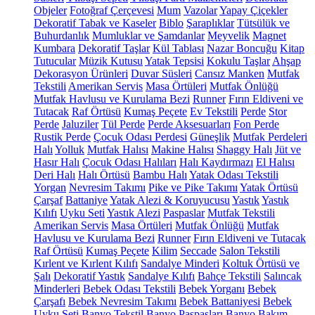
Objeler
Fotoğraf Çerçevesi
Mum
Vazolar
Yapay Çiçekler
Dekoratif Tabak ve Kaseler
Biblo
Şaraplıklar
Tütsülük ve
Buhurdanlık
Mumluklar ve Şamdanlar
Meyvelik
Magnet
Kumbara
Dekoratif Taşlar
Kül Tablası
Nazar Boncuğu
Kitap
Tutucular
Müzik Kutusu
Yatak Tepsisi
Kokulu Taşlar
Ahşap
Dekorasyon Ürünleri
Duvar Süsleri
Cansız Manken
Mutfak
Tekstili
Amerikan Servis
Masa Örtüleri
Mutfak Önlüğü
Mutfak Havlusu ve Kurulama Bezi
Runner
Fırın Eldiveni ve
Tutacak
Raf Örtüsü
Kumaş Peçete
Ev Tekstili
Perde
Stor
Perde
Jaluziler
Tül Perde
Perde Aksesuarları
Fon Perde
Rustik Perde
Çocuk Odası Perdesi
Güneşlik
Mutfak Perdeleri
Halı
Yolluk
Mutfak Halısı
Makine Halısı
Shaggy Halı
Jüt ve
Hasır Halı
Çocuk Odası Halıları
Halı Kaydırmazı
El Halısı
Deri Halı
Halı Örtüsü
Bambu Halı
Yatak Odası Tekstili
Yorgan
Nevresim Takımı
Pike ve Pike Takımı
Yatak Örtüsü
Çarşaf
Battaniye
Yatak Alezi & Koruyucusu
Yastık
Yastık
Kılıfı
Uyku Seti
Yastık Alezi
Paspaslar
Mutfak Tekstili
Amerikan Servis
Masa Örtüleri
Mutfak Önlüğü
Mutfak
Havlusu ve Kurulama Bezi
Runner
Fırın Eldiveni ve Tutacak
Raf Örtüsü
Kumaş Peçete
Kilim
Seccade
Salon Tekstili
Kırlent ve Kırlent Kılıfı
Sandalye Minderi
Koltuk Örtüsü ve
Şalı
Dekoratif Yastık
Sandalye Kılıfı
Bahçe Tekstili
Salıncak
Minderleri
Bebek Odası Tekstili
Bebek Yorganı
Bebek
Çarşafı
Bebek Nevresim Takımı
Bebek Battaniyesi
Bebek
Uyku Seti
Banyo Tekstil
Banyo Paspasları
Banyo Bakım