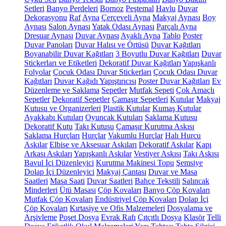
Setleri
Banyo Perdeleri
Bornoz
Peştemal
Havlu
Duvar
Dekorasyonu
Raf
Ayna
Çerçeveli Ayna
Makyaj Aynası
Boy
Aynası
Salon Aynası
Yatak Odası Aynası
Parçalı Ayna
Dresuar Aynası
Duvar Aynası
Ayaklı Ayna
Tablo
Poster
Duvar Panoları
Duvar Halısı ve Örtüsü
Duvar Kağıtları
Boyanabilir Duvar Kağıtları
3 Boyutlu Duvar Kağıtları
Duvar
Stickerları ve Etiketleri
Dekoratif Duvar Kağıtları
Yapışkanlı
Folyolar
Çocuk Odası Duvar Stickerları
Çocuk Odası Duvar
Kağıtları
Duvar Kağıdı Yapıştırıcısı
Poster Duvar Kağıtları
Ev
Düzenleme ve Saklama
Sepetler
Mutfak Sepeti
Çok Amaçlı
Sepetler
Dekoratif Sepetler
Çamaşır Sepetleri
Kutular
Makyaj
Kutusu ve Organizerleri
Plastik Kutular
Kumaş Kutular
Ayakkabı Kutuları
Oyuncak Kutuları
Saklama Kutusu
Dekoratif Kutu
Takı Kutusu
Çamaşır Kurutma Askısı
Saklama Hurçları
Hurçlar
Vakumlu Hurçlar
Halı Hurcu
Askılar
Elbise ve Aksesuar Askıları
Dekoratif Askılar
Kapı
Arkası Askıları
Yapışkanlı Askılar
Vestiyer Askısı
Takı Askısı
Bavul İçi Düzenleyici
Kurutma Makinesi Topu
Şemsiye
Dolap İçi Düzenleyici
Makyaj Çantası
Duvar ve Masa
Saatleri
Masa Saati
Duvar Saatleri
Bahçe Tekstili
Salıncak
Minderleri
Ütü Masası
Çöp Kovaları
Banyo Çöp Kovaları
Mutfak Çöp Kovaları
Endüstriyel Çöp Kovaları
Dolap İçi
Çöp Kovaları
Kırtasiye ve Ofis Malzemeleri
Dosyalama ve
Arşivleme
Poşet Dosya
Evrak Rafı
Çıtçıtlı Dosya
Klasör
Telli