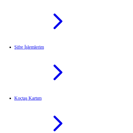
Şifre İşlemlerim
Koçtaş Kartım