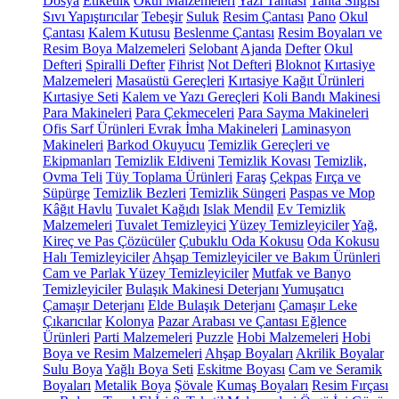
Dosya
Etiketlik
Okul Malzemeleri
Yazı Tahtası
Tahta Silgisi
Sıvı Yapıştırıcılar
Tebeşir
Suluk
Resim Çantası
Pano
Okul
Çantası
Kalem Kutusu
Beslenme Çantası
Resim Boyaları ve
Resim Boya Malzemeleri
Selobant
Ajanda
Defter
Okul
Defteri
Spiralli Defter
Fihrist
Not Defteri
Bloknot
Kırtasiye
Malzemeleri
Masaüstü Gereçleri
Kırtasiye Kağıt Ürünleri
Kırtasiye Seti
Kalem ve Yazı Gereçleri
Koli Bandı Makinesi
Para Makineleri
Para Çekmeceleri
Para Sayma Makineleri
Ofis Sarf Ürünleri
Evrak İmha Makineleri
Laminasyon
Makineleri
Barkod Okuyucu
Temizlik Gereçleri ve
Ekipmanları
Temizlik Eldiveni
Temizlik Kovası
Temizlik,
Ovma Teli
Tüy Toplama Ürünleri
Faraş
Çekpas
Fırça ve
Süpürge
Temizlik Bezleri
Temizlik Süngeri
Paspas ve Mop
Kâğıt Havlu
Tuvalet Kağıdı
Islak Mendil
Ev Temizlik
Malzemeleri
Tuvalet Temizleyici
Yüzey Temizleyiciler
Yağ,
Kireç ve Pas Çözücüler
Çubuklu Oda Kokusu
Oda Kokusu
Halı Temizleyiciler
Ahşap Temizleyiciler ve Bakım Ürünleri
Cam ve Parlak Yüzey Temizleyiciler
Mutfak ve Banyo
Temizleyiciler
Bulaşık Makinesi Deterjanı
Yumuşatıcı
Çamaşır Deterjanı
Elde Bulaşık Deterjanı
Çamaşır Leke
Çıkarıcılar
Kolonya
Pazar Arabası ve Çantası
Eğlence
Ürünleri
Parti Malzemeleri
Puzzle
Hobi Malzemeleri
Hobi
Boya ve Resim Malzemeleri
Ahşap Boyaları
Akrilik Boyalar
Sulu Boya
Yağlı Boya Seti
Eskitme Boyası
Cam ve Seramik
Boyaları
Metalik Boya
Şövale
Kumaş Boyaları
Resim Fırçası