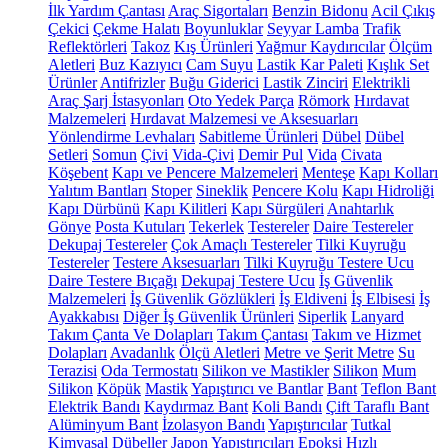
İlk Yardım Çantası
Araç Sigortaları
Benzin Bidonu
Acil Çıkış
Çekici
Çekme Halatı
Boyunluklar
Seyyar Lamba
Trafik
Reflektörleri
Takoz
Kış Ürünleri
Yağmur Kaydırıcılar
Ölçüm
Aletleri
Buz Kazıyıcı
Cam Suyu
Lastik Kar Paleti
Kışlık Set
Ürünler
Antifrizler
Buğu Giderici
Lastik Zinciri
Elektrikli
Araç Şarj İstasyonları
Oto Yedek Parça
Römork
Hırdavat
Malzemeleri
Hırdavat Malzemesi ve Aksesuarları
Yönlendirme Levhaları
Sabitleme Ürünleri
Dübel
Dübel
Setleri
Somun
Çivi
Vida-Çivi
Demir Pul
Vida
Civata
Köşebent
Kapı ve Pencere Malzemeleri
Menteşe
Kapı Kolları
Yalıtım Bantları
Stoper
Sineklik
Pencere Kolu
Kapı Hidroliği
Kapı Dürbünü
Kapı Kilitleri
Kapı Sürgüleri
Anahtarlık
Gönye
Posta Kutuları
Tekerlek
Testereler
Daire Testereler
Dekupaj Testereler
Çok Amaçlı Testereler
Tilki Kuyruğu
Testereler
Testere Aksesuarları
Tilki Kuyruğu Testere Ucu
Daire Testere Bıçağı
Dekupaj Testere Ucu
İş Güvenlik
Malzemeleri
İş Güvenlik Gözlükleri
İş Eldiveni
İş Elbisesi
İş
Ayakkabısı
Diğer İş Güvenlik Ürünleri
Siperlik
Lanyard
Takım Çanta Ve Dolapları
Takım Çantası
Takım ve Hizmet
Dolapları
Avadanlık
Ölçü Aletleri
Metre ve Şerit Metre
Su
Terazisi
Oda Termostatı
Silikon ve Mastikler
Silikon
Mum
Silikon
Köpük
Mastik
Yapıştırıcı ve Bantlar
Bant
Teflon Bant
Elektrik Bandı
Kaydırmaz Bant
Koli Bandı
Çift Taraflı Bant
Alüminyum Bant
İzolasyon Bandı
Yapıştırıcılar
Tutkal
Kimyasal Dübeller
Japon Yapıştırıcıları
Epoksi
Hızlı