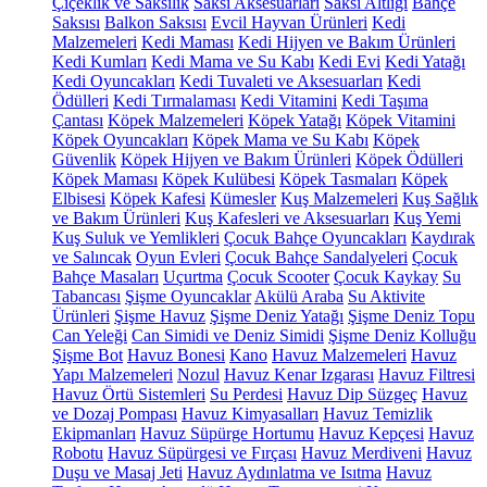
Çiçeklik ve Saksılık
Saksı Aksesuarları
Saksı Altlığı
Bahçe
Saksısı
Balkon Saksısı
Evcil Hayvan Ürünleri
Kedi
Malzemeleri
Kedi Maması
Kedi Hijyen ve Bakım Ürünleri
Kedi Kumları
Kedi Mama ve Su Kabı
Kedi Evi
Kedi Yatağı
Kedi Oyuncakları
Kedi Tuvaleti ve Aksesuarları
Kedi
Ödülleri
Kedi Tırmalaması
Kedi Vitamini
Kedi Taşıma
Çantası
Köpek Malzemeleri
Köpek Yatağı
Köpek Vitamini
Köpek Oyuncakları
Köpek Mama ve Su Kabı
Köpek
Güvenlik
Köpek Hijyen ve Bakım Ürünleri
Köpek Ödülleri
Köpek Maması
Köpek Kulübesi
Köpek Tasmaları
Köpek
Elbisesi
Köpek Kafesi
Kümesler
Kuş Malzemeleri
Kuş Sağlık
ve Bakım Ürünleri
Kuş Kafesleri ve Aksesuarları
Kuş Yemi
Kuş Suluk ve Yemlikleri
Çocuk Bahçe Oyuncakları
Kaydırak
ve Salıncak
Oyun Evleri
Çocuk Bahçe Sandalyeleri
Çocuk
Bahçe Masaları
Uçurtma
Çocuk Scooter
Çocuk Kaykay
Su
Tabancası
Şişme Oyuncaklar
Akülü Araba
Su Aktivite
Ürünleri
Şişme Havuz
Şişme Deniz Yatağı
Şişme Deniz Topu
Can Yeleği
Can Simidi ve Deniz Simidi
Şişme Deniz Kolluğu
Şişme Bot
Havuz Bonesi
Kano
Havuz Malzemeleri
Havuz
Yapı Malzemeleri
Nozul
Havuz Kenar Izgarası
Havuz Filtresi
Havuz Örtü Sistemleri
Su Perdesi
Havuz Dip Süzgeç
Havuz
ve Dozaj Pompası
Havuz Kimyasalları
Havuz Temizlik
Ekipmanları
Havuz Süpürge Hortumu
Havuz Kepçesi
Havuz
Robotu
Havuz Süpürgesi ve Fırçası
Havuz Merdiveni
Havuz
Duşu ve Masaj Jeti
Havuz Aydınlatma ve Isıtma
Havuz