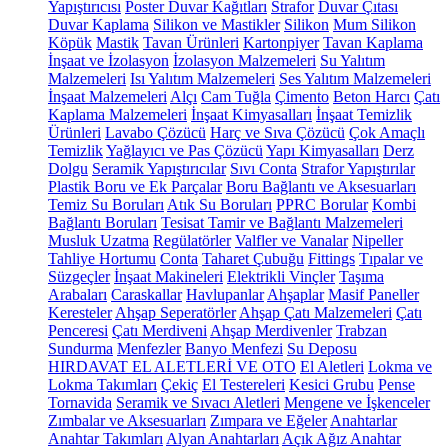
Yapıştırıcısı
Poster Duvar Kağıtları
Strafor
Duvar Çıtası
Duvar Kaplama
Silikon ve Mastikler
Silikon
Mum Silikon
Köpük
Mastik
Tavan Ürünleri
Kartonpiyer
Tavan Kaplama
İnşaat ve İzolasyon
İzolasyon Malzemeleri
Su Yalıtım
Malzemeleri
Isı Yalıtım Malzemeleri
Ses Yalıtım Malzemeleri
İnşaat Malzemeleri
Alçı
Cam Tuğla
Çimento
Beton Harcı
Çatı
Kaplama Malzemeleri
İnşaat Kimyasalları
İnşaat Temizlik
Ürünleri
Lavabo Çözücü
Harç ve Sıva Çözücü
Çok Amaçlı
Temizlik
Yağlayıcı ve Pas Çözücü
Yapı Kimyasalları
Derz
Dolgu
Seramik Yapıştırıcılar
Sıvı Conta
Strafor Yapıştırılar
Plastik Boru ve Ek Parçalar
Boru Bağlantı ve Aksesuarları
Temiz Su Boruları
Atık Su Boruları
PPRC Borular
Kombi
Bağlantı Boruları
Tesisat Tamir ve Bağlantı Malzemeleri
Musluk Uzatma
Regülatörler
Valfler ve Vanalar
Nipeller
Tahliye Hortumu
Conta
Taharet Çubuğu
Fittings
Tıpalar ve
Süzgeçler
İnşaat Makineleri
Elektrikli Vinçler
Taşıma
Arabaları
Caraskallar
Havlupanlar
Ahşaplar
Masif Paneller
Keresteler
Ahşap Seperatörler
Ahşap Çatı Malzemeleri
Çatı
Penceresi
Çatı Merdiveni
Ahşap Merdivenler
Trabzan
Sundurma
Menfezler
Banyo Menfezi
Su Deposu
HIRDAVAT EL ALETLERİ VE OTO
El Aletleri
Lokma ve
Lokma Takımları
Çekiç
El Testereleri
Kesici Grubu
Pense
Tornavida
Seramik ve Sıvacı Aletleri
Mengene ve İşkenceler
Zımbalar ve Aksesuarları
Zımpara ve Eğeler
Anahtarlar
Anahtar Takımları
Alyan Anahtarları
Açık Ağız Anahtar