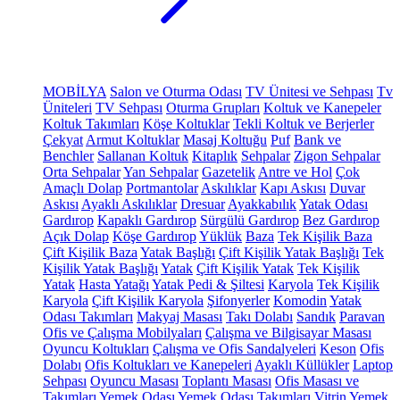
MOBİLYA
Salon ve Oturma Odası
TV Ünitesi ve Sehpası
Tv
Üniteleri
TV Sehpası
Oturma Grupları
Koltuk ve Kanepeler
Koltuk Takımları
Köşe Koltuklar
Tekli Koltuk ve Berjerler
Çekyat
Armut Koltuklar
Masaj Koltuğu
Puf
Bank ve
Benchler
Sallanan Koltuk
Kitaplık
Sehpalar
Zigon Sehpalar
Orta Sehpalar
Yan Sehpalar
Gazetelik
Antre ve Hol
Çok
Amaçlı Dolap
Portmantolar
Askılıklar
Kapı Askısı
Duvar
Askısı
Ayaklı Askılıklar
Dresuar
Ayakkabılık
Yatak Odası
Gardırop
Kapaklı Gardırop
Sürgülü Gardırop
Bez Gardırop
Açık Dolap
Köşe Gardırop
Yüklük
Baza
Tek Kişilik Baza
Çift Kişilik Baza
Yatak Başlığı
Çift Kişilik Yatak Başlığı
Tek
Kişilik Yatak Başlığı
Yatak
Çift Kişilik Yatak
Tek Kişilik
Yatak
Hasta Yatağı
Yatak Pedi & Şiltesi
Karyola
Tek Kişilik
Karyola
Çift Kişilik Karyola
Şifonyerler
Komodin
Yatak
Odası Takımları
Makyaj Masası
Takı Dolabı
Sandık
Paravan
Ofis ve Çalışma Mobilyaları
Çalışma ve Bilgisayar Masası
Oyuncu Koltukları
Çalışma ve Ofis Sandalyeleri
Keson
Ofis
Dolabı
Ofis Koltukları ve Kanepeleri
Ayaklı Küllükler
Laptop
Sehpası
Oyuncu Masası
Toplantı Masası
Ofis Masası ve
Takımları
Yemek Odası
Yemek Odası Takımları
Vitrin
Yemek