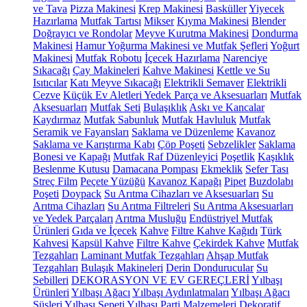
ve Tava
Pizza Makinesi
Krep Makinesi
Basküller
Yiyecek
Hazırlama
Mutfak Tartısı
Mikser
Kıyma Makinesi
Blender
Doğrayıcı ve Rondolar
Meyve Kurutma Makinesi
Dondurma
Makinesi
Hamur Yoğurma Makinesi ve Mutfak Şefleri
Yoğurt
Makinesi
Mutfak Robotu
İçecek Hazırlama
Narenciye
Sıkacağı
Çay Makineleri
Kahve Makinesi
Kettle ve Su
Isıtıcılar
Katı Meyve Sıkacağı
Elektrikli Semaver
Elektrikli
Cezve
Küçük Ev Aletleri Yedek Parça ve Aksesuarları
Mutfak
Aksesuarları
Mutfak Seti
Bulaşıklık
Askı ve Kancalar
Kaydırmaz
Mutfak Sabunluk
Mutfak Havluluk
Mutfak
Seramik ve Fayansları
Saklama ve Düzenleme
Kavanoz
Saklama ve Karıştırma Kabı
Çöp Poşeti
Sebzelikler
Saklama
Bonesi ve Kapağı
Mutfak Raf Düzenleyici
Poşetlik
Kaşıklık
Beslenme Kutusu
Damacana Pompası
Ekmeklik
Sefer Tası
Streç Film
Peçete Yüzüğü
Kavanoz Kapağı
Pipet
Buzdolabı
Poşeti
Doypack
Su Arıtma Cihazları ve Aksesuarları
Su
Arıtma Cihazları
Su Arıtma Filtreleri
Su Arıtma Aksesuarları
ve Yedek Parçaları
Arıtma Musluğu
Endüstriyel Mutfak
Ürünleri
Gıda ve İçecek
Kahve
Filtre Kahve Kağıdı
Türk
Kahvesi
Kapsül Kahve
Filtre Kahve
Çekirdek Kahve
Mutfak
Tezgahları
Laminant Mutfak Tezgahları
Ahşap Mutfak
Tezgahları
Bulaşık Makineleri
Derin Dondurucular
Su
Sebilleri
DEKORASYON VE EV GEREÇLERİ
Yılbaşı
Ürünleri
Yılbaşı Ağacı
Yılbaşı Aydınlatmaları
Yılbaşı Ağacı
Süsleri
Yılbaşı Sepeti
Yılbaşı Parti Malzemeleri
Dekoratif