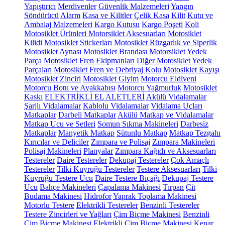
Yapıştırıcı
Merdivenler
Güvenlik Malzemeleri
Yangın
Söndürücü
Alarm
Kasa ve Kilitler
Çelik Kasa
Kilit
Kutu ve
Ambalaj Malzemeleri
Kargo Kutusu
Kargo Poşeti
Koli
Motosiklet Ürünleri
Motorsiklet Aksesuarları
Motosiklet
Kilidi
Motosiklet Stickerları
Motosiklet Rüzgarlık ve Siperlik
Motosiklet Aynası
Motosiklet Brandası
Motorsiklet Yedek
Parça
Motosiklet Fren Ekipmanları
Diğer Motosiklet Yedek
Parçaları
Motosiklet Fren ve Debriyaj Kolu
Motosiklet Kayışı
Motosiklet Zinciri
Motosiklet Giyim
Motorcu Eldiveni
Motorcu Botu ve Ayakkabısı
Motorcu Yağmurluk
Motosiklet
Kaskı
ELEKTRİKLİ EL ALETLERİ
Akülü Vidalamalar
Şarjlı Vidalamalar
Kablolu Vidalamalar
Vidalama Uçları
Matkaplar
Darbeli Matkaplar
Akülü Matkap ve Vidalamalar
Matkap Ucu ve Setleri
Somun Sıkma Makineleri
Darbesiz
Matkaplar
Manyetik Matkap
Sütunlu Matkap
Matkap Tezgahı
Kırıcılar ve Deliciler
Zımpara ve Polisaj
Zımpara Makineleri
Polisaj Makineleri
Planyalar
Zımpara Kağıdı ve Aksesuarları
Testereler
Daire Testereler
Dekupaj Testereler
Çok Amaçlı
Testereler
Tilki Kuyruğu Testereler
Testere Aksesuarları
Tilki
Kuyruğu Testere Ucu
Daire Testere Bıçağı
Dekupaj Testere
Ucu
Bahçe Makineleri
Çapalama Makinesi
Tırpan
Çit
Budama Makinesi
Hidrofor
Yaprak Toplama Makinesi
Motorlu Testere
Elektrikli Testereler
Benzinli Testereler
Testere Zincirleri ve Yağları
Çim Biçme Makinesi
Benzinli
Çim Biçme Makinesi
Elektrikli Çim Biçme Makinesi
Kenar