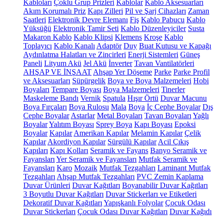
Kabloları
Çoklu Grup Prizleri
Kablolar
Kablo Aksesuarları
Akım Korumalı Priz
Kapı Zilleri
Pil ve Şarj Cihazları
Zaman
Saatleri
Elektronik Devre Elemanı
Fiş
Kablo Pabucu
Kablo
Yüksüğü
Elektronik Tamir Seti
Kablo Düzenleyiciler
Susta
Makaron Kablo
Kablo Klipsi
Klemens
Kroşe
Kablo
Toplayıcı
Kablo Kanalı
Adaptör
Duy
Buat Kutusu ve Kapağı
Aydınlatma Halatları ve Zincirleri
Enerji Sistemleri
Güneş
Paneli
Lityum Akü
Jel Akü
İnverter
Tavan Vantilatörleri
AHŞAP VE İNŞAAT
Ahşap Yer Döşeme
Parke
Parke Profil
ve Aksesuarları
Süpürgelik
Boya ve Boya Malzemeleri
Hobi
Boyaları
Tempare Boyası
Boya Malzemeleri
Tinerler
Maskeleme Bandı
Vernik
Spatula
Hışır Örtü
Duvar Macunu
Boya Fırçaları
Boya Rulosu
Mala
Boya
İç Cephe Boyalar
Dış
Cephe Boyalar
Astarlar
Metal Boyaları
Tavan Boyaları
Yağlı
Boyalar
Yalıtım Boyası
Sprey Boya
Kapı Boyası
Epoksi
Boyalar
Kapılar
Amerikan Kapılar
Melamin Kapılar
Çelik
Kapılar
Akordiyon Kapılar
Sürgülü Kapılar
Acil Çıkış
Kapıları
Kapı Kolları
Seramik ve Fayans
Banyo Seramik ve
Fayansları
Yer Seramik ve Fayansları
Mutfak Seramik ve
Fayansları
Karo
Mozaik
Mutfak Tezgahları
Laminant Mutfak
Tezgahları
Ahşap Mutfak Tezgahları
PVC Zemin Kaplama
Duvar Ürünleri
Duvar Kağıtları
Boyanabilir Duvar Kağıtları
3 Boyutlu Duvar Kağıtları
Duvar Stickerları ve Etiketleri
Dekoratif Duvar Kağıtları
Yapışkanlı Folyolar
Çocuk Odası
Duvar Stickerları
Çocuk Odası Duvar Kağıtları
Duvar Kağıdı