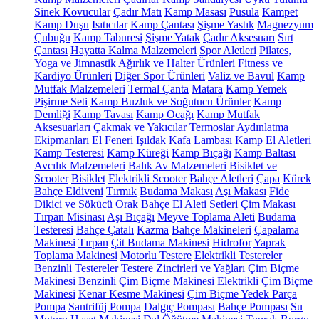
Sinek Kovucular
Çadır Matı
Kamp Masası
Pusula
Kampet
Kamp Duşu
Isıtıcılar
Kamp Çantası
Şişme Yastık
Magnezyum
Çubuğu
Kamp Taburesi
Şişme Yatak
Çadır Aksesuarı
Sırt
Çantası
Hayatta Kalma Malzemeleri
Spor Aletleri
Pilates,
Yoga ve Jimnastik
Ağırlık ve Halter Ürünleri
Fitness ve
Kardiyo Ürünleri
Diğer Spor Ürünleri
Valiz ve Bavul
Kamp
Mutfak Malzemeleri
Termal Çanta
Matara
Kamp Yemek
Pişirme Seti
Kamp Buzluk ve Soğutucu Ürünler
Kamp
Demliği
Kamp Tavası
Kamp Ocağı
Kamp Mutfak
Aksesuarları
Çakmak ve Yakıcılar
Termoslar
Aydınlatma
Ekipmanları
El Feneri
Işıldak
Kafa Lambası
Kamp El Aletleri
Kamp Testeresi
Kamp Küreği
Kamp Bıçağı
Kamp Baltası
Avcılık Malzemeleri
Balık Av Malzemeleri
Bisiklet ve
Scooter
Bisiklet
Elektrikli Scooter
Bahçe Aletleri
Çapa
Kürek
Bahçe Eldiveni
Tırmık
Budama Makası
Aşı Makası
Fide
Dikici ve Sökücü
Orak
Bahçe El Aleti Setleri
Çim Makası
Tırpan Misinası
Aşı Bıçağı
Meyve Toplama Aleti
Budama
Testeresi
Bahçe Çatalı
Kazma
Bahçe Makineleri
Çapalama
Makinesi
Tırpan
Çit Budama Makinesi
Hidrofor
Yaprak
Toplama Makinesi
Motorlu Testere
Elektrikli Testereler
Benzinli Testereler
Testere Zincirleri ve Yağları
Çim Biçme
Makinesi
Benzinli Çim Biçme Makinesi
Elektrikli Çim Biçme
Makinesi
Kenar Kesme Makinesi
Çim Biçme Yedek Parça
Pompa
Santrifüj Pompa
Dalgıç Pompası
Bahçe Pompası
Su