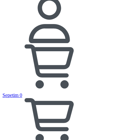
Sepetim
0