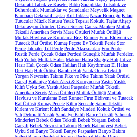
Dekoratif Tabak ve Kaseler
Biblo
Şaraplıklar
Tütsülük ve
Buhurdanlık
Mumluklar ve Şamdanlar
Meyvelik
Magnet
Kumbara
Dekoratif Taşlar
Kül Tablası
Nazar Boncuğu
Kitap
Tutucular
Müzik Kutusu
Yatak Tepsisi
Kokulu Taşlar
Ahşap
Dekorasyon Ürünleri
Duvar Süsleri
Cansız Manken
Mutfak
Tekstili
Amerikan Servis
Masa Örtüleri
Mutfak Önlüğü
Mutfak Havlusu ve Kurulama Bezi
Runner
Fırın Eldiveni ve
Tutacak
Raf Örtüsü
Kumaş Peçete
Ev Tekstili
Perde
Stor
Perde
Jaluziler
Tül Perde
Perde Aksesuarları
Fon Perde
Rustik Perde
Çocuk Odası Perdesi
Güneşlik
Mutfak Perdeleri
Halı
Yolluk
Mutfak Halısı
Makine Halısı
Shaggy Halı
Jüt ve
Hasır Halı
Çocuk Odası Halıları
Halı Kaydırmazı
El Halısı
Deri Halı
Halı Örtüsü
Bambu Halı
Yatak Odası Tekstili
Yorgan
Nevresim Takımı
Pike ve Pike Takımı
Yatak Örtüsü
Çarşaf
Battaniye
Yatak Alezi & Koruyucusu
Yastık
Yastık
Kılıfı
Uyku Seti
Yastık Alezi
Paspaslar
Mutfak Tekstili
Amerikan Servis
Masa Örtüleri
Mutfak Önlüğü
Mutfak
Havlusu ve Kurulama Bezi
Runner
Fırın Eldiveni ve Tutacak
Raf Örtüsü
Kumaş Peçete
Kilim
Seccade
Salon Tekstili
Kırlent ve Kırlent Kılıfı
Sandalye Minderi
Koltuk Örtüsü ve
Şalı
Dekoratif Yastık
Sandalye Kılıfı
Bahçe Tekstili
Salıncak
Minderleri
Bebek Odası Tekstili
Bebek Yorganı
Bebek
Çarşafı
Bebek Nevresim Takımı
Bebek Battaniyesi
Bebek
Uyku Seti
Banyo Tekstil
Banyo Paspasları
Banyo Bakım
Setleri
Banyo Perdeleri
Bornoz
Peştemal
Havlu
Duvar