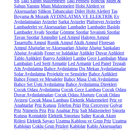
Şiş
Takı Yapım Malzemeleri
Takı Pensesi
Boncuk
Mum &
Sabun Yapımı
Mum Malzemeleri
Hobi Aletleri ve
Aksesuarları
Silikon Tabancaları
Diğer Hobi Aletleri
Taş
Boyama & Mozaik
AYDINLATMA VE ELEKTRİK
Ev
Aydınlatmaları
Avizeler
Sarkıt Avizeler
Plafonyer Avizeler
Lambaderler ve Aksesuarları
Lambader
Lambader Başlığı
Lambader Ayağı
Spotlar
Gömme Spotlar
Sıvaüstü Spotlar
Tavan Spotlar
Ampuller
Led Ampul
Halojen Ampul
Tasarruflu Ampul
Rustik Ampul
Akıllı Ampul
Floresan
Ampul
Abajurlar ve Aksesuarları
Abajur
Abajur Şapkaları
Abajur Ayaklığı
Fener ve Işıldaklar
Aplikler
Duvar Aplikleri
Tablo Aplikleri
Banyo Aplikleri
Lamba
Gece Lambaları
Masa
Lambaları
Led Şerit
Armatür
Led Armatür
Led Panel
Tezgah
Altı Aydınlatma
Bahçe Aydınlatma
Dış Mekan Aydınlatmalar
Solar Aydınlatma
Projektör ve Sensörler
Bahçe Aplikleri
Bahçe Feneri ve Meşaleler
Bahçe Masa Üstü Aydınlatma
Bahçe Set Üstü Aydınlatma
Bahçe Aydınlatma Direkleri
Çocuk Odası Aydınlatma
Çocuk Gece Lambası
Çocuk Odası
Duvar Aydınlatmaları
Çocuk Odası Abajuru
Çocuk Odası
Avizesi
Çocuk Masa Lambası
Elektrik Malzemeleri
Priz ve
Anahtarlar
Priz Kutusu
Telefon Prizi
Priz Çerçevesi
Golyat
Priz
Nümeris Priz
Priz
Anahtar Priz
Şalt Malzemeleri
Sigorta
Kutusu
Kontaktör
Elektrik Sigortası
Şalter
Kaçak Akım
Rölesi
Elektrik Sayacı
Uzatma Kablosu ve Grup Priz
Uzatma
Kabloları
Çoklu Grup Prizleri
Kablolar
Kablo Aksesuarları