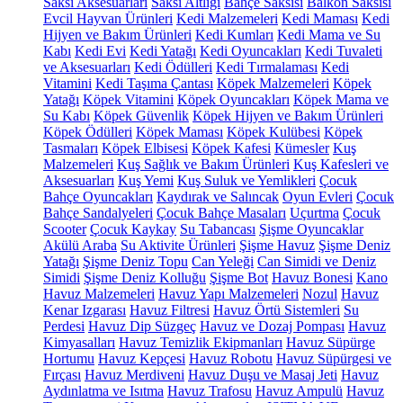
Saksı Aksesuarları
Saksı Altlığı
Bahçe Saksısı
Balkon Saksısı
Evcil Hayvan Ürünleri
Kedi Malzemeleri
Kedi Maması
Kedi
Hijyen ve Bakım Ürünleri
Kedi Kumları
Kedi Mama ve Su
Kabı
Kedi Evi
Kedi Yatağı
Kedi Oyuncakları
Kedi Tuvaleti
ve Aksesuarları
Kedi Ödülleri
Kedi Tırmalaması
Kedi
Vitamini
Kedi Taşıma Çantası
Köpek Malzemeleri
Köpek
Yatağı
Köpek Vitamini
Köpek Oyuncakları
Köpek Mama ve
Su Kabı
Köpek Güvenlik
Köpek Hijyen ve Bakım Ürünleri
Köpek Ödülleri
Köpek Maması
Köpek Kulübesi
Köpek
Tasmaları
Köpek Elbisesi
Köpek Kafesi
Kümesler
Kuş
Malzemeleri
Kuş Sağlık ve Bakım Ürünleri
Kuş Kafesleri ve
Aksesuarları
Kuş Yemi
Kuş Suluk ve Yemlikleri
Çocuk
Bahçe Oyuncakları
Kaydırak ve Salıncak
Oyun Evleri
Çocuk
Bahçe Sandalyeleri
Çocuk Bahçe Masaları
Uçurtma
Çocuk
Scooter
Çocuk Kaykay
Su Tabancası
Şişme Oyuncaklar
Akülü Araba
Su Aktivite Ürünleri
Şişme Havuz
Şişme Deniz
Yatağı
Şişme Deniz Topu
Can Yeleği
Can Simidi ve Deniz
Simidi
Şişme Deniz Kolluğu
Şişme Bot
Havuz Bonesi
Kano
Havuz Malzemeleri
Havuz Yapı Malzemeleri
Nozul
Havuz
Kenar Izgarası
Havuz Filtresi
Havuz Örtü Sistemleri
Su
Perdesi
Havuz Dip Süzgeç
Havuz ve Dozaj Pompası
Havuz
Kimyasalları
Havuz Temizlik Ekipmanları
Havuz Süpürge
Hortumu
Havuz Kepçesi
Havuz Robotu
Havuz Süpürgesi ve
Fırçası
Havuz Merdiveni
Havuz Duşu ve Masaj Jeti
Havuz
Aydınlatma ve Isıtma
Havuz Trafosu
Havuz Ampulü
Havuz