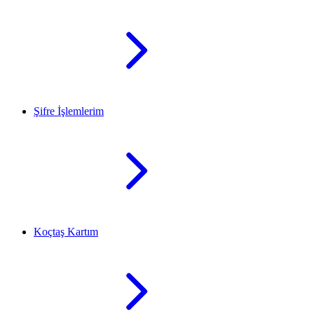
Şifre İşlemlerim
Koçtaş Kartım