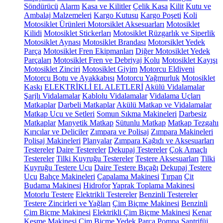
Söndürücü
Alarm
Kasa ve Kilitler
Çelik Kasa
Kilit
Kutu ve
Ambalaj Malzemeleri
Kargo Kutusu
Kargo Poşeti
Koli
Motosiklet Ürünleri
Motorsiklet Aksesuarları
Motosiklet
Kilidi
Motosiklet Stickerları
Motosiklet Rüzgarlık ve Siperlik
Motosiklet Aynası
Motosiklet Brandası
Motorsiklet Yedek
Parça
Motosiklet Fren Ekipmanları
Diğer Motosiklet Yedek
Parçaları
Motosiklet Fren ve Debriyaj Kolu
Motosiklet Kayışı
Motosiklet Zinciri
Motosiklet Giyim
Motorcu Eldiveni
Motorcu Botu ve Ayakkabısı
Motorcu Yağmurluk
Motosiklet
Kaskı
ELEKTRİKLİ EL ALETLERİ
Akülü Vidalamalar
Şarjlı Vidalamalar
Kablolu Vidalamalar
Vidalama Uçları
Matkaplar
Darbeli Matkaplar
Akülü Matkap ve Vidalamalar
Matkap Ucu ve Setleri
Somun Sıkma Makineleri
Darbesiz
Matkaplar
Manyetik Matkap
Sütunlu Matkap
Matkap Tezgahı
Kırıcılar ve Deliciler
Zımpara ve Polisaj
Zımpara Makineleri
Polisaj Makineleri
Planyalar
Zımpara Kağıdı ve Aksesuarları
Testereler
Daire Testereler
Dekupaj Testereler
Çok Amaçlı
Testereler
Tilki Kuyruğu Testereler
Testere Aksesuarları
Tilki
Kuyruğu Testere Ucu
Daire Testere Bıçağı
Dekupaj Testere
Ucu
Bahçe Makineleri
Çapalama Makinesi
Tırpan
Çit
Budama Makinesi
Hidrofor
Yaprak Toplama Makinesi
Motorlu Testere
Elektrikli Testereler
Benzinli Testereler
Testere Zincirleri ve Yağları
Çim Biçme Makinesi
Benzinli
Çim Biçme Makinesi
Elektrikli Çim Biçme Makinesi
Kenar
Kesme Makinesi
Çim Biçme Yedek Parça
Pompa
Santrifüj