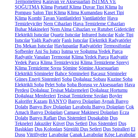
Termometresi
Karavan ve Aksesuarları
ISITMA VE
SOĞUTMA
Klima
Portatif Klima
Duvar Tipi Klima
Isı
Pompası
Salon Tipi Klima
Klima Kumandası
Kaset Tipi
Klima
Kombi
Tavan Vantilatörleri
Vantilatörler
Hava
Temizleyiciler
Nem Cihazları
Hava Temizleme Cihazları
Buhar Makineleri
Nem Alma Cihazları ve Rutubet Gidericiler
Elektrikli Isıtıcılar
Quartz Isıtıcılar
Infrared Isıtıcılar
Kule Tipi
Isıtıcılar
Yağlı Radyatör
Fanlı Isıtıcılar
Elektrikli Radyatörler
Dış Mekan Isıtıcılar
Havlupanlar
Radyatörler
Termosifonlar
Şofbenler
Ani Su Isıtıcı
Isıtma ve Soğutma Yedek Parça
Radyatör Vanaları
Termostat
Klima Yedek Parça
Radyatör
Yedek Parça
Klima Temizleyicisi
Klima Temizleme Spreyi
Klima Temizleme Sıvısı
Şömine
Şömine Aksesuarları
Elektrikli Şömineler
Bahçe Şömineleri
Bacasız Şömineler
Güneş Enerji Sistemleri
Soba
Doğalgaz Sobası
Kuzine Soba
Elektrikli Soba
Pelet Soba
Soba Borusu ve Aksesuarları
Hava
Perdesi
Doğalgaz Tesisat Malzemeleri
Doğalgaz Hortumu
Doğalgaz Menfezleri
Tesisat Temizleme Sıvıları
Boyler
Kalorifer Kazanı
BANYO
Banyo Dolapları
Aynalı Banyo
Dolabı
Banyo Boy Dolapları
Lavabolu Banyo Dolapları
Çok
Amaçlı Banyo Dolapları
Çamaşır Makinesi Dolapları
Ecza
Dolabı
Banyo Rafları
Duş Sistemleri
Duşakabin
Duş
Tekneleri
Jakuziler
Küvet
Duş Setleri
Duş Sistemleri
Duş
Başlıkları
Duş Kolonları
Sürgülü Duş Setleri
Duş Spiralleri
El
Duşu
Vitrifiyeler
Lavabolar
Çanak Lavabolar
Köşe Lavabolar