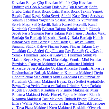
Kovaları
Banyo Çöp Kovaları
Mutfak Çöp Kovaları
Endüstriyel Çöp Kovaları
Dolap İçi Çöp Kovaları
Sofra
Grubu
Çatal,Kaşık,Bıçak
Çatal Kaşık Bıçak Takımı
Yemek
Bıçağı
Çatal
Kaşık
Sofra Servis
Sürahi
Kase
Tepsi
Servis ve
Sunum Tabakları
Yağdanlık
Sosluk, Reçellik
Yumurtalık
Servis Maşa Seti
Şekerlik
Salata Kasesi
Peçetelik
Karaf
Kürdanlık
Çerezlik
Baharat Takımı
Bardak Altlığı
Ekmek
Sepeti
Pasta Sunumu
Pasta Takımı
Kek Fanusu
Bardak
Viski
Bardağı
Su Bardağı
Meşrubat Bardağı
Rakı Bardağı
Kadeh
Bardak Seti
Bira Bardağı
Shot Bardağı
Çay ve Kahve
Sunumu
Sütlük
Kahve Fincanı
Kupa
Fincan Takımı
Çay
Tabakları
Çay Setleri
Çay Fincanı
Çay Bardağı
Çay Kaşığı
Yemek Takımları
Tabaklar
Kahvaltı Takımları
Suluk ve
Matara
Beyaz Eşya
Fırın
Mikrodalga Fırınlar
Mini Fırınlar
Buzdolabı
Çamaşır Makinesi
Ocak
Ankastre Ürünleri
Ankastre Setler
Ankastre Ocaklar
Ankastre Fırınlar
Ankastre
Davlumbazlar
Bulaşık Makineleri
Kurutma Makinesi
Derin
Dondurucular
Su Sebilleri
Mini Buzdolabı
Davlumbazlar
Kurutmalı Çamaşır Makinesi
Beyaz Eşya Setleri
Aspiratörler
Beyaz Eşya Yedek Parça ve Bakım Ürünleri
Şarap Dolabı
Küçük Ev Aletleri
Kızartma ve Pişirme Makineleri
Mısır
Patlatma Makinesi
Fritöz
Ekmek Yapma Makinesi
Ekmek
Kızartma Makinesi
Tost Makinesi
Buharlı Pişirici
Elektrikli
Izgara
Waffle Makinesi
Yumurta Haşlayıcı
Elektrikli Tencere
ve Tava
Pizza Makinesi
Krep Makinesi
Basküller
Yiyecek