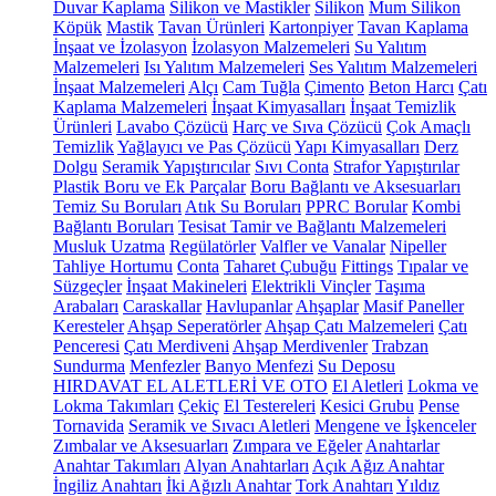
Duvar Kaplama
Silikon ve Mastikler
Silikon
Mum Silikon
Köpük
Mastik
Tavan Ürünleri
Kartonpiyer
Tavan Kaplama
İnşaat ve İzolasyon
İzolasyon Malzemeleri
Su Yalıtım
Malzemeleri
Isı Yalıtım Malzemeleri
Ses Yalıtım Malzemeleri
İnşaat Malzemeleri
Alçı
Cam Tuğla
Çimento
Beton Harcı
Çatı
Kaplama Malzemeleri
İnşaat Kimyasalları
İnşaat Temizlik
Ürünleri
Lavabo Çözücü
Harç ve Sıva Çözücü
Çok Amaçlı
Temizlik
Yağlayıcı ve Pas Çözücü
Yapı Kimyasalları
Derz
Dolgu
Seramik Yapıştırıcılar
Sıvı Conta
Strafor Yapıştırılar
Plastik Boru ve Ek Parçalar
Boru Bağlantı ve Aksesuarları
Temiz Su Boruları
Atık Su Boruları
PPRC Borular
Kombi
Bağlantı Boruları
Tesisat Tamir ve Bağlantı Malzemeleri
Musluk Uzatma
Regülatörler
Valfler ve Vanalar
Nipeller
Tahliye Hortumu
Conta
Taharet Çubuğu
Fittings
Tıpalar ve
Süzgeçler
İnşaat Makineleri
Elektrikli Vinçler
Taşıma
Arabaları
Caraskallar
Havlupanlar
Ahşaplar
Masif Paneller
Keresteler
Ahşap Seperatörler
Ahşap Çatı Malzemeleri
Çatı
Penceresi
Çatı Merdiveni
Ahşap Merdivenler
Trabzan
Sundurma
Menfezler
Banyo Menfezi
Su Deposu
HIRDAVAT EL ALETLERİ VE OTO
El Aletleri
Lokma ve
Lokma Takımları
Çekiç
El Testereleri
Kesici Grubu
Pense
Tornavida
Seramik ve Sıvacı Aletleri
Mengene ve İşkenceler
Zımbalar ve Aksesuarları
Zımpara ve Eğeler
Anahtarlar
Anahtar Takımları
Alyan Anahtarları
Açık Ağız Anahtar
İngiliz Anahtarı
İki Ağızlı Anahtar
Tork Anahtarı
Yıldız