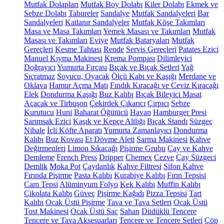
Mutfak Dolapları
Mutfak Boy Dolabı
Kiler Dolabı
Ekmek ve
Sebze Dolabı
Tabureler
Sandalye
Mutfak Sandalyeleri
Bar
Sandalyeleri
Katlanır Sandalyeler
Mutfak Köşe Takımları
Masa ve Masa Takımları
Yemek Masası ve Takımları
Mutfak
Masası ve Takımları
Eviye
Mutfak Bataryaları
Mutfak
Gereçleri
Kesme Tahtası
Rende
Servis Gereçleri
Patates Ezici
Manuel Kıyma Makinesi
Krema Pompası
Dilimleyici
Doğrayıcı
Yumurta Fırçası
Bıçak ve Bıçak Setleri
Yağ
Sıçratmaz
Soyucu, Oyacak
Ölçü Kabı ve Kaşığı
Merdane ve
Oklava
Hamur Açma Matı
Fındık Kıracağı ve Ceviz Kıracağı
Elek
Dondurma Kaşığı
Buz Kalıbı
Bıçak Bileyici Masat
Açacak ve Tirbuşon
Çekirdek Çıkarıcı
Çırpıcı
Sebze
Kurutucu
Huni
Baharat Öğütücü
Havan
Hamburger Presi
Sarımsak Ezici
Kaşık ve Kepçe Altlığı
Bıçak Standı
Süzgeç
Nihale
İçli Köfte Aparatı
Yumurta Zamanlayıcı
Dondurma
Kalıbı
Buz Kovası
Et Dövme Aleti
Sarma Makinesi
Kahve
Değirmenleri
Limon Sıkacağı
Pişirme Grubu
Çay ve Kahve
Demleme
French Press
Dripper
Chemex
Cezve
Çay Süzgeci
Demlik
Moka Pot
Çaydanlık
Kahve Filtresi
Sifon Kahve
Fırında Pişirme
Pasta Kalıbı
Kurabiye Kalıbı
Fırın Tepsisi
Cam Tepsi
Alüminyum Folyo
Kek Kalıbı
Muffin Kalıbı
Çikolata Kalıbı
Güveç
Pişirme Kağıdı
Pizza Tepsisi
Tart
Kalıbı
Ocak Üstü Pişirme
Tava ve Tava Setleri
Ocak Üstü
Tost Makinesi
Ocak Üstü Sac
Sahan
Düdüklü Tencere
Tencere ve Tava Aksesuarları
Tencere ve Tencere Setleri
Çöp