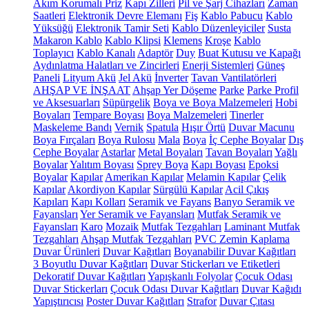
Akım Korumalı Priz
Kapı Zilleri
Pil ve Şarj Cihazları
Zaman
Saatleri
Elektronik Devre Elemanı
Fiş
Kablo Pabucu
Kablo
Yüksüğü
Elektronik Tamir Seti
Kablo Düzenleyiciler
Susta
Makaron Kablo
Kablo Klipsi
Klemens
Kroşe
Kablo
Toplayıcı
Kablo Kanalı
Adaptör
Duy
Buat Kutusu ve Kapağı
Aydınlatma Halatları ve Zincirleri
Enerji Sistemleri
Güneş
Paneli
Lityum Akü
Jel Akü
İnverter
Tavan Vantilatörleri
AHŞAP VE İNŞAAT
Ahşap Yer Döşeme
Parke
Parke Profil
ve Aksesuarları
Süpürgelik
Boya ve Boya Malzemeleri
Hobi
Boyaları
Tempare Boyası
Boya Malzemeleri
Tinerler
Maskeleme Bandı
Vernik
Spatula
Hışır Örtü
Duvar Macunu
Boya Fırçaları
Boya Rulosu
Mala
Boya
İç Cephe Boyalar
Dış
Cephe Boyalar
Astarlar
Metal Boyaları
Tavan Boyaları
Yağlı
Boyalar
Yalıtım Boyası
Sprey Boya
Kapı Boyası
Epoksi
Boyalar
Kapılar
Amerikan Kapılar
Melamin Kapılar
Çelik
Kapılar
Akordiyon Kapılar
Sürgülü Kapılar
Acil Çıkış
Kapıları
Kapı Kolları
Seramik ve Fayans
Banyo Seramik ve
Fayansları
Yer Seramik ve Fayansları
Mutfak Seramik ve
Fayansları
Karo
Mozaik
Mutfak Tezgahları
Laminant Mutfak
Tezgahları
Ahşap Mutfak Tezgahları
PVC Zemin Kaplama
Duvar Ürünleri
Duvar Kağıtları
Boyanabilir Duvar Kağıtları
3 Boyutlu Duvar Kağıtları
Duvar Stickerları ve Etiketleri
Dekoratif Duvar Kağıtları
Yapışkanlı Folyolar
Çocuk Odası
Duvar Stickerları
Çocuk Odası Duvar Kağıtları
Duvar Kağıdı
Yapıştırıcısı
Poster Duvar Kağıtları
Strafor
Duvar Çıtası