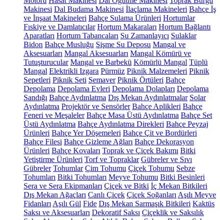
Motoru
Hasat Makinesi
Dal Öğütme Makinesi
Toprak Burgu
Makinesi
Dal Budama Makinesi
İlaçlama Makineleri
Bahçe İş
ve İnşaat Makineleri
Bahçe Sulama Ürünleri
Hortumlar
Fıskiye ve Damlatıcılar
Hortum Makaraları
Hortum Bağlantı
Aparatları
Hortum Tabancaları
Su Zamanlayıcı
Sulaklar
Bidon
Bahçe Musluğu
Şişme Su Deposu
Mangal ve
Aksesuarları
Mangal Aksesuarları
Mangal Kömürü ve
Tutuşturucular
Mangal ve Barbekü
Kömürlü Mangal
Tüplü
Mangal
Elektrikli Izgara
Pürmüz
Piknik Malzemeleri
Piknik
Sepetleri
Piknik Seti
Semaver
Piknik Örtüleri
Bahçe
Depolama
Depolama Evleri
Depolama Dolapları
Depolama
Sandığı
Bahçe Aydınlatma
Dış Mekan Aydınlatmalar
Solar
Aydınlatma
Projektör ve Sensörler
Bahçe Aplikleri
Bahçe
Feneri ve Meşaleler
Bahçe Masa Üstü Aydınlatma
Bahçe Set
Üstü Aydınlatma
Bahçe Aydınlatma Direkleri
Bahçe Peyzaj
Ürünleri
Bahçe Yer Döşemeleri
Bahçe Çit ve Bordürleri
Bahçe Filesi
Bahçe Gizleme Ağları
Bahçe Dekorasyon
Ürünleri
Bahçe Kovaları
Toprak ve Çiçek Bakımı
Bitki
Yetiştirme Ürünleri
Torf ve Topraklar
Gübreler ve Sıvı
Gübreler
Tohumlar
Çim Tohumu
Çiçek Tohumu
Sebze
Tohumları
Bitki Tohumları
Meyve Tohumu
Bitki Besinleri
Sera ve Sera Ekipmanları
Çiçek ve Bitki
İç Mekan Bitkileri
Dış Mekan Ağaçları
Canlı Çiçek
Çiçek Soğanları
Aşılı Meyve
Fidanları
Aşılı Gül
Fide
Dış Mekan Sarmaşık Bitkileri
Kaktüs
Saksı ve Aksesuarları
Dekoratif Saksı
Çiçeklik ve Saksılık