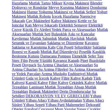
Hazırlama
Mutfak Tartısı
Mikser
Kıyma Makinesi
Blender
Doğrayıcı ve Rondolar
Meyve Kurutma Makinesi
Dondurma
Makinesi
Hamur Yoğurma Makinesi ve Mutfak Şefleri
Yoğurt
Makinesi
Mutfak Robotu
İçecek Hazırlama
Narenciye
Sıkacağı
Çay Makineleri
Kahve Makinesi
Kettle ve Su
Isıtıcılar
Katı Meyve Sıkacağı
Elektrikli Semaver
Elektrikli
Cezve
Küçük Ev Aletleri Yedek Parça ve Aksesuarları
Mutfak
Aksesuarları
Mutfak Seti
Bulaşıklık
Askı ve Kancalar
Kaydırmaz
Mutfak Sabunluk
Mutfak Havluluk
Mutfak
Seramik ve Fayansları
Saklama ve Düzenleme
Kavanoz
Saklama ve Karıştırma Kabı
Çöp Poşeti
Sebzelikler
Saklama
Bonesi ve Kapağı
Mutfak Raf Düzenleyici
Poşetlik
Kaşıklık
Beslenme Kutusu
Damacana Pompası
Ekmeklik
Sefer Tası
Streç Film
Peçete Yüzüğü
Kavanoz Kapağı
Pipet
Buzdolabı
Poşeti
Doypack
Su Arıtma Cihazları ve Aksesuarları
Su
Arıtma Cihazları
Su Arıtma Filtreleri
Su Arıtma Aksesuarları
ve Yedek Parçaları
Arıtma Musluğu
Endüstriyel Mutfak
Ürünleri
Gıda ve İçecek
Kahve
Filtre Kahve Kağıdı
Türk
Kahvesi
Kapsül Kahve
Filtre Kahve
Çekirdek Kahve
Mutfak
Tezgahları
Laminant Mutfak Tezgahları
Ahşap Mutfak
Tezgahları
Bulaşık Makineleri
Derin Dondurucular
Su
Sebilleri
DEKORASYON VE EV GEREÇLERİ
Yılbaşı
Ürünleri
Yılbaşı Ağacı
Yılbaşı Aydınlatmaları
Yılbaşı Ağacı
Süsleri
Yılbaşı Sepeti
Yılbaşı Parti Malzemeleri
Dekoratif
Objeler
Fotoğraf Çerçevesi
Mum
Vazolar
Yapay Çiçekler