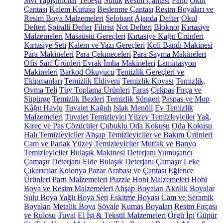
Sıvı Yapıştırıcılar
Tebeşir
Suluk
Resim Çantası
Pano
Okul
Çantası
Kalem Kutusu
Beslenme Çantası
Resim Boyaları ve
Resim Boya Malzemeleri
Selobant
Ajanda
Defter
Okul
Defteri
Spiralli Defter
Fihrist
Not Defteri
Bloknot
Kırtasiye
Malzemeleri
Masaüstü Gereçleri
Kırtasiye Kağıt Ürünleri
Kırtasiye Seti
Kalem ve Yazı Gereçleri
Koli Bandı Makinesi
Para Makineleri
Para Çekmeceleri
Para Sayma Makineleri
Ofis Sarf Ürünleri
Evrak İmha Makineleri
Laminasyon
Makineleri
Barkod Okuyucu
Temizlik Gereçleri ve
Ekipmanları
Temizlik Eldiveni
Temizlik Kovası
Temizlik,
Ovma Teli
Tüy Toplama Ürünleri
Faraş
Çekpas
Fırça ve
Süpürge
Temizlik Bezleri
Temizlik Süngeri
Paspas ve Mop
Kâğıt Havlu
Tuvalet Kağıdı
Islak Mendil
Ev Temizlik
Malzemeleri
Tuvalet Temizleyici
Yüzey Temizleyiciler
Yağ,
Kireç ve Pas Çözücüler
Çubuklu Oda Kokusu
Oda Kokusu
Halı Temizleyiciler
Ahşap Temizleyiciler ve Bakım Ürünleri
Cam ve Parlak Yüzey Temizleyiciler
Mutfak ve Banyo
Temizleyiciler
Bulaşık Makinesi Deterjanı
Yumuşatıcı
Çamaşır Deterjanı
Elde Bulaşık Deterjanı
Çamaşır Leke
Çıkarıcılar
Kolonya
Pazar Arabası ve Çantası
Eğlence
Ürünleri
Parti Malzemeleri
Puzzle
Hobi Malzemeleri
Hobi
Boya ve Resim Malzemeleri
Ahşap Boyaları
Akrilik Boyalar
Sulu Boya
Yağlı Boya Seti
Eskitme Boyası
Cam ve Seramik
Boyaları
Metalik Boya
Şövale
Kumaş Boyaları
Resim Fırçası
ve Rulosu
Tuval
El İşi & Tekstil Malzemeleri
Örgü İpi
Güpür