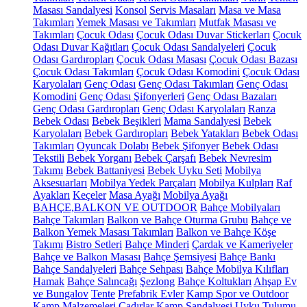
Masası Sandalyesi
Konsol
Servis Masaları
Masa ve Masa
Takımları
Yemek Masası ve Takımları
Mutfak Masası ve
Takımları
Çocuk Odası
Çocuk Odası Duvar Stickerları
Çocuk
Odası Duvar Kağıtları
Çocuk Odası Sandalyeleri
Çocuk
Odası Gardıropları
Çocuk Odası Masası
Çocuk Odası Bazası
Çocuk Odası Takımları
Çocuk Odası Komodini
Çocuk Odası
Karyolaları
Genç Odası
Genç Odası Takımları
Genç Odası
Komodini
Genç Odası Şifonyerleri
Genç Odası Bazaları
Genç Odası Gardıropları
Genç Odası Karyolaları
Ranza
Bebek Odası
Bebek Beşikleri
Mama Sandalyesi
Bebek
Karyolaları
Bebek Gardıropları
Bebek Yatakları
Bebek Odası
Takımları
Oyuncak Dolabı
Bebek Şifonyer
Bebek Odası
Tekstili
Bebek Yorganı
Bebek Çarşafı
Bebek Nevresim
Takımı
Bebek Battaniyesi
Bebek Uyku Seti
Mobilya
Aksesuarları
Mobilya Yedek Parçaları
Mobilya Kulpları
Raf
Ayakları
Keçeler
Masa Ayağı
Mobilya Ayağı
BAHÇE,BALKON VE OUTDOOR
Bahçe Mobilyaları
Bahçe Takımları
Balkon ve Bahçe Oturma Grubu
Bahçe ve
Balkon Yemek Masası Takımları
Balkon ve Bahçe Köşe
Takımı
Bistro Setleri
Bahçe Minderi
Çardak ve Kameriyeler
Bahçe ve Balkon Masası
Bahçe Şemsiyesi
Bahçe Bankı
Bahçe Sandalyeleri
Bahçe Sehpası
Bahçe Mobilya Kılıfları
Hamak
Bahçe Salıncağı
Şezlong
Bahçe Koltukları
Ahşap Ev
ve Bungalov
Tente
Prefabrik Evler
Kamp Spor ve Outdoor
Kamp Malzemeleri
Çadırlar
Kamp Sandalyesi
Uyku Tulumu