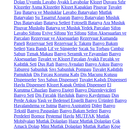
Dolap Uyumlu Lavabo
Ayaklı Lavabolar
Klozet
Duvara Sıfır
Klozetler
Asma Klozetler
Klozet Kapakları
Pisuvar
Tuvalet
Taşı
Batarya ve Musluklar
Lavabo Bataryaları
Mutfak
Bataryaları
Su Tasarruf Aparatı
Banyo Bataryaları
Musluk
Duş Bataryaları
Batarya Setleri
Fotoselli Batarya
Ara Musluk
Pisuvar Musluğu
Batarya ve Musluk Yedek Parçaları
Sifon
Lavabo Sifonu
Eviye Sifonu
Yer Sifonu
Sifon Aksesuarları ve
Parçaları
Rezervuar ve Aksesuarları
Rezervuar Kumanda
Paneli
Rezervuar Seti
Rezervuar İç Takımı
Banyo Bakım
Setleri
Yara Bandı
Lif ve Süngerler
Sıcak Su Torbası
Cımbız
Sabun
Tırnak Makası
Banyo Seramik ve Fayansları
Banyo
Aksesuarları
Tuvalet ve Klozet Fırçaları
Ayaklı Fırçalık ve
Kağıtlık Seti
Duş Rafı
Banyo Aynaları
Banyo Askısı
Banyo
Taburesi
Sabunluk
Sıvı Sabunluk Pompası
Tuvalet Kağıtlığı
Pamukluk
Diş Fırçası Koruma Kabı
Diş Macunu Kutusu
Dispenserler
Sıvı Sabun Dispenseri
Tuvalet Kağıdı Dispenseri
Havlu Dispenseri
Klozet Kapak Örtüsü Dispenseri
El
Kurutma Cihazları
Banyo Etajeri
Banyo Düzenleyicileri
Banyo Seti
Diş Fırçalık
Havluluk
Banyo Kaydırmazı
Duş
Perde Askısı
Yaşlı ve Bedensel Engelli Banyo Ürünleri
Banyo
Havalandırma ve Isıtma
Banyo Aspiratörü
Diğer
Banyo
Tekstil
Banyo Paspasları
Banyo Bakım Setleri
Banyo
Perdeleri
Bornoz
Peştemal
Havlu
MUTFAK
Mutfak
Mobilyaları
Mutfak Dolapları
Hazır Mutfak Dolapları
Çok
Amaçlı Dolap
Mini Mutfak Dolapları
Mutfak Rafları
Köşe