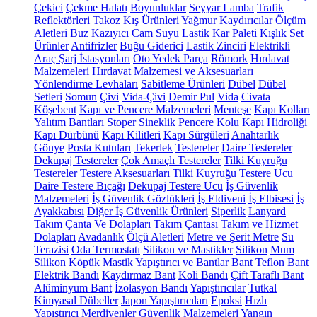
Çekici
Çekme Halatı
Boyunluklar
Seyyar Lamba
Trafik
Reflektörleri
Takoz
Kış Ürünleri
Yağmur Kaydırıcılar
Ölçüm
Aletleri
Buz Kazıyıcı
Cam Suyu
Lastik Kar Paleti
Kışlık Set
Ürünler
Antifrizler
Buğu Giderici
Lastik Zinciri
Elektrikli
Araç Şarj İstasyonları
Oto Yedek Parça
Römork
Hırdavat
Malzemeleri
Hırdavat Malzemesi ve Aksesuarları
Yönlendirme Levhaları
Sabitleme Ürünleri
Dübel
Dübel
Setleri
Somun
Çivi
Vida-Çivi
Demir Pul
Vida
Civata
Köşebent
Kapı ve Pencere Malzemeleri
Menteşe
Kapı Kolları
Yalıtım Bantları
Stoper
Sineklik
Pencere Kolu
Kapı Hidroliği
Kapı Dürbünü
Kapı Kilitleri
Kapı Sürgüleri
Anahtarlık
Gönye
Posta Kutuları
Tekerlek
Testereler
Daire Testereler
Dekupaj Testereler
Çok Amaçlı Testereler
Tilki Kuyruğu
Testereler
Testere Aksesuarları
Tilki Kuyruğu Testere Ucu
Daire Testere Bıçağı
Dekupaj Testere Ucu
İş Güvenlik
Malzemeleri
İş Güvenlik Gözlükleri
İş Eldiveni
İş Elbisesi
İş
Ayakkabısı
Diğer İş Güvenlik Ürünleri
Siperlik
Lanyard
Takım Çanta Ve Dolapları
Takım Çantası
Takım ve Hizmet
Dolapları
Avadanlık
Ölçü Aletleri
Metre ve Şerit Metre
Su
Terazisi
Oda Termostatı
Silikon ve Mastikler
Silikon
Mum
Silikon
Köpük
Mastik
Yapıştırıcı ve Bantlar
Bant
Teflon Bant
Elektrik Bandı
Kaydırmaz Bant
Koli Bandı
Çift Taraflı Bant
Alüminyum Bant
İzolasyon Bandı
Yapıştırıcılar
Tutkal
Kimyasal Dübeller
Japon Yapıştırıcıları
Epoksi
Hızlı
Yapıştırıcı
Merdivenler
Güvenlik Malzemeleri
Yangın