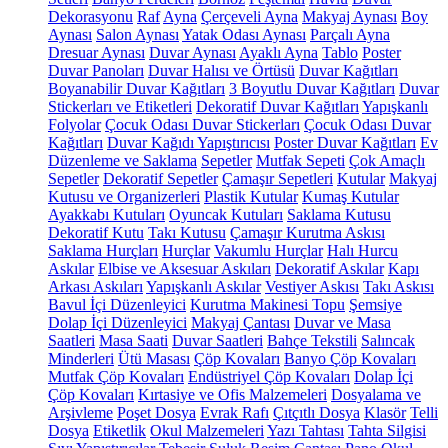
Dekorasyonu
Raf
Ayna
Çerçeveli Ayna
Makyaj Aynası
Boy
Aynası
Salon Aynası
Yatak Odası Aynası
Parçalı Ayna
Dresuar Aynası
Duvar Aynası
Ayaklı Ayna
Tablo
Poster
Duvar Panoları
Duvar Halısı ve Örtüsü
Duvar Kağıtları
Boyanabilir Duvar Kağıtları
3 Boyutlu Duvar Kağıtları
Duvar
Stickerları ve Etiketleri
Dekoratif Duvar Kağıtları
Yapışkanlı
Folyolar
Çocuk Odası Duvar Stickerları
Çocuk Odası Duvar
Kağıtları
Duvar Kağıdı Yapıştırıcısı
Poster Duvar Kağıtları
Ev
Düzenleme ve Saklama
Sepetler
Mutfak Sepeti
Çok Amaçlı
Sepetler
Dekoratif Sepetler
Çamaşır Sepetleri
Kutular
Makyaj
Kutusu ve Organizerleri
Plastik Kutular
Kumaş Kutular
Ayakkabı Kutuları
Oyuncak Kutuları
Saklama Kutusu
Dekoratif Kutu
Takı Kutusu
Çamaşır Kurutma Askısı
Saklama Hurçları
Hurçlar
Vakumlu Hurçlar
Halı Hurcu
Askılar
Elbise ve Aksesuar Askıları
Dekoratif Askılar
Kapı
Arkası Askıları
Yapışkanlı Askılar
Vestiyer Askısı
Takı Askısı
Bavul İçi Düzenleyici
Kurutma Makinesi Topu
Şemsiye
Dolap İçi Düzenleyici
Makyaj Çantası
Duvar ve Masa
Saatleri
Masa Saati
Duvar Saatleri
Bahçe Tekstili
Salıncak
Minderleri
Ütü Masası
Çöp Kovaları
Banyo Çöp Kovaları
Mutfak Çöp Kovaları
Endüstriyel Çöp Kovaları
Dolap İçi
Çöp Kovaları
Kırtasiye ve Ofis Malzemeleri
Dosyalama ve
Arşivleme
Poşet Dosya
Evrak Rafı
Çıtçıtlı Dosya
Klasör
Telli
Dosya
Etiketlik
Okul Malzemeleri
Yazı Tahtası
Tahta Silgisi