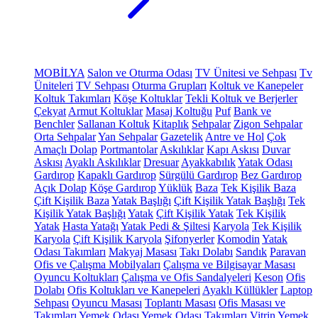
MOBİLYA
Salon ve Oturma Odası
TV Ünitesi ve Sehpası
Tv
Üniteleri
TV Sehpası
Oturma Grupları
Koltuk ve Kanepeler
Koltuk Takımları
Köşe Koltuklar
Tekli Koltuk ve Berjerler
Çekyat
Armut Koltuklar
Masaj Koltuğu
Puf
Bank ve
Benchler
Sallanan Koltuk
Kitaplık
Sehpalar
Zigon Sehpalar
Orta Sehpalar
Yan Sehpalar
Gazetelik
Antre ve Hol
Çok
Amaçlı Dolap
Portmantolar
Askılıklar
Kapı Askısı
Duvar
Askısı
Ayaklı Askılıklar
Dresuar
Ayakkabılık
Yatak Odası
Gardırop
Kapaklı Gardırop
Sürgülü Gardırop
Bez Gardırop
Açık Dolap
Köşe Gardırop
Yüklük
Baza
Tek Kişilik Baza
Çift Kişilik Baza
Yatak Başlığı
Çift Kişilik Yatak Başlığı
Tek
Kişilik Yatak Başlığı
Yatak
Çift Kişilik Yatak
Tek Kişilik
Yatak
Hasta Yatağı
Yatak Pedi & Şiltesi
Karyola
Tek Kişilik
Karyola
Çift Kişilik Karyola
Şifonyerler
Komodin
Yatak
Odası Takımları
Makyaj Masası
Takı Dolabı
Sandık
Paravan
Ofis ve Çalışma Mobilyaları
Çalışma ve Bilgisayar Masası
Oyuncu Koltukları
Çalışma ve Ofis Sandalyeleri
Keson
Ofis
Dolabı
Ofis Koltukları ve Kanepeleri
Ayaklı Küllükler
Laptop
Sehpası
Oyuncu Masası
Toplantı Masası
Ofis Masası ve
Takımları
Yemek Odası
Yemek Odası Takımları
Vitrin
Yemek