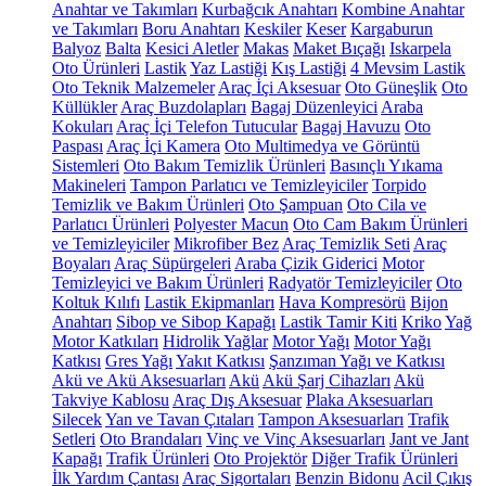
Anahtar ve Takımları
Kurbağcık Anahtarı
Kombine Anahtar
ve Takımları
Boru Anahtarı
Keskiler
Keser
Kargaburun
Balyoz
Balta
Kesici Aletler
Makas
Maket Bıçağı
Iskarpela
Oto Ürünleri
Lastik
Yaz Lastiği
Kış Lastiği
4 Mevsim Lastik
Oto Teknik Malzemeler
Araç İçi Aksesuar
Oto Güneşlik
Oto
Küllükler
Araç Buzdolapları
Bagaj Düzenleyici
Araba
Kokuları
Araç İçi Telefon Tutucular
Bagaj Havuzu
Oto
Paspası
Araç İçi Kamera
Oto Multimedya ve Görüntü
Sistemleri
Oto Bakım Temizlik Ürünleri
Basınçlı Yıkama
Makineleri
Tampon Parlatıcı ve Temizleyiciler
Torpido
Temizlik ve Bakım Ürünleri
Oto Şampuan
Oto Cila ve
Parlatıcı Ürünleri
Polyester Macun
Oto Cam Bakım Ürünleri
ve Temizleyiciler
Mikrofiber Bez
Araç Temizlik Seti
Araç
Boyaları
Araç Süpürgeleri
Araba Çizik Giderici
Motor
Temizleyici ve Bakım Ürünleri
Radyatör Temizleyiciler
Oto
Koltuk Kılıfı
Lastik Ekipmanları
Hava Kompresörü
Bijon
Anahtarı
Sibop ve Sibop Kapağı
Lastik Tamir Kiti
Kriko
Yağ
Motor Katkıları
Hidrolik Yağlar
Motor Yağı
Motor Yağı
Katkısı
Gres Yağı
Yakıt Katkısı
Şanzıman Yağı ve Katkısı
Akü ve Akü Aksesuarları
Akü
Akü Şarj Cihazları
Akü
Takviye Kablosu
Araç Dış Aksesuar
Plaka Aksesuarları
Silecek
Yan ve Tavan Çıtaları
Tampon Aksesuarları
Trafik
Setleri
Oto Brandaları
Vinç ve Vinç Aksesuarları
Jant ve Jant
Kapağı
Trafik Ürünleri
Oto Projektör
Diğer Trafik Ürünleri
İlk Yardım Çantası
Araç Sigortaları
Benzin Bidonu
Acil Çıkış