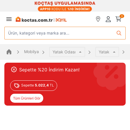
0
Ürün, kategori veya marka ara...
Mobilya
Yatak Odası
Yatak
Sepette %20 İndirim Kazan!
Sepette
5.022,4
TL
Tüm Ürünleri Gör