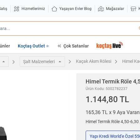
Satış
Hizmetlerimiz
Yaşayan Evler Blog
Mağazalar
ünler
Koçtaş Outlet ⭐
Çok Satanlar
Kaçak Akım Rölesi
Himel Ka
Şalt Malzemeleri
Himel
Termik Röle 4,
Ürün Kodu: 5002782237
1.144,80 TL
165,36 TL x 9 Aya Vara
Himel Termik Röle 4,50-6,3
Yapı Kredi World'e Özel 5