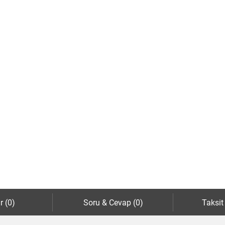
r (0)
Soru & Cevap (0)
Taksit