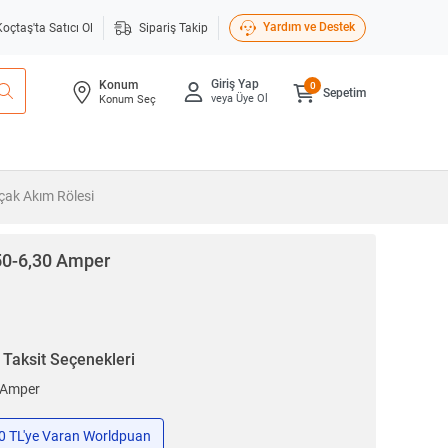
Yardım ve Destek
Koçtaş'ta Satıcı Ol
Sipariş Takip
Giriş Yap
Konum
0
Sepetim
veya Üye Ol
Konum Seç
çak Akım Rölesi
50-6,30 Amper
n
Taksit Seçenekleri
0 Amper
50 TL'ye Varan Worldpuan