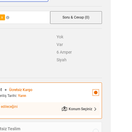
Soru & Cevap (0)
.9
Yok
Var
6
Amper
Siyah
at
●
Ücretsiz Kargo
iliş Tarihi:
Yarın
 edileceğini
Konum Seçiniz
siz Teslim