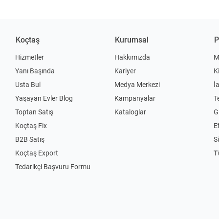
Koçtaş
Kurumsal
P
Hizmetler
Hakkımızda
M
Yanı Başında
Kariyer
K
Usta Bul
Medya Merkezi
İ
Yaşayan Evler Blog
Kampanyalar
T
Toptan Satış
Kataloglar
Gi
Koçtaş Fix
Et
B2B Satış
S
Koçtaş Export
T
Tedarikçi Başvuru Formu