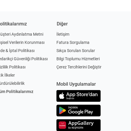
olitikalarımız
Diğer
üşteri Aydınlatma Metni
İletişim
işisel Verilerin Korunması
Fatura Sorgulama
ade & İptal Politikası
Sıkça Sorulan Sorular
edarikçi Güvenliği Politikası
Bilgi Toplumu Hizmetleri
zlilik Politikası
Çerez Tercihlerini Değiştir
ik İlkeler
ürdürülebilirlik
Mobil Uygulamalar
üm Politikalarımız