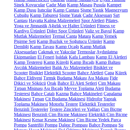
Sinek Kovucular
Çadır Matı
Kamp Masası
Pusula
Kampet
Kamp Duşu
Isıtıcılar
Kamp Çantası
Şişme Yastık
Magnezyum
Çubuğu
Kamp Taburesi
Şişme Yatak
Çadır Aksesuarı
Sırt
Çantası
Hayatta Kalma Malzemeleri
Spor Aletleri
Pilates,
Yoga ve Jimnastik
Ağırlık ve Halter Ürünleri
Fitness ve
Kardiyo Ürünleri
Diğer Spor Ürünleri
Valiz ve Bavul
Kamp
Mutfak Malzemeleri
Termal Çanta
Matara
Kamp Yemek
Pişirme Seti
Kamp Buzluk ve Soğutucu Ürünler
Kamp
Demliği
Kamp Tavası
Kamp Ocağı
Kamp Mutfak
Aksesuarları
Çakmak ve Yakıcılar
Termoslar
Aydınlatma
Ekipmanları
El Feneri
Işıldak
Kafa Lambası
Kamp El Aletleri
Kamp Testeresi
Kamp Küreği
Kamp Bıçağı
Kamp Baltası
Avcılık Malzemeleri
Balık Av Malzemeleri
Bisiklet ve
Scooter
Bisiklet
Elektrikli Scooter
Bahçe Aletleri
Çapa
Kürek
Bahçe Eldiveni
Tırmık
Budama Makası
Aşı Makası
Fide
Dikici ve Sökücü
Orak
Bahçe El Aleti Setleri
Çim Makası
Tırpan Misinası
Aşı Bıçağı
Meyve Toplama Aleti
Budama
Testeresi
Bahçe Çatalı
Kazma
Bahçe Makineleri
Çapalama
Makinesi
Tırpan
Çit Budama Makinesi
Hidrofor
Yaprak
Toplama Makinesi
Motorlu Testere
Elektrikli Testereler
Benzinli Testereler
Testere Zincirleri ve Yağları
Çim Biçme
Makinesi
Benzinli Çim Biçme Makinesi
Elektrikli Çim Biçme
Makinesi
Kenar Kesme Makinesi
Çim Biçme Yedek Parça
Pompa
Santrifüj Pompa
Dalgıç Pompası
Bahçe Pompası
Su