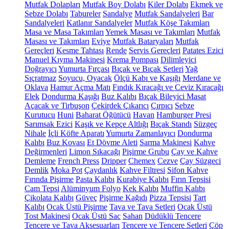
Mutfak Dolapları
Mutfak Boy Dolabı
Kiler Dolabı
Ekmek ve
Sebze Dolabı
Tabureler
Sandalye
Mutfak Sandalyeleri
Bar
Sandalyeleri
Katlanır Sandalyeler
Mutfak Köşe Takımları
Masa ve Masa Takımları
Yemek Masası ve Takımları
Mutfak
Masası ve Takımları
Eviye
Mutfak Bataryaları
Mutfak
Gereçleri
Kesme Tahtası
Rende
Servis Gereçleri
Patates Ezici
Manuel Kıyma Makinesi
Krema Pompası
Dilimleyici
Doğrayıcı
Yumurta Fırçası
Bıçak ve Bıçak Setleri
Yağ
Sıçratmaz
Soyucu, Oyacak
Ölçü Kabı ve Kaşığı
Merdane ve
Oklava
Hamur Açma Matı
Fındık Kıracağı ve Ceviz Kıracağı
Elek
Dondurma Kaşığı
Buz Kalıbı
Bıçak Bileyici Masat
Açacak ve Tirbuşon
Çekirdek Çıkarıcı
Çırpıcı
Sebze
Kurutucu
Huni
Baharat Öğütücü
Havan
Hamburger Presi
Sarımsak Ezici
Kaşık ve Kepçe Altlığı
Bıçak Standı
Süzgeç
Nihale
İçli Köfte Aparatı
Yumurta Zamanlayıcı
Dondurma
Kalıbı
Buz Kovası
Et Dövme Aleti
Sarma Makinesi
Kahve
Değirmenleri
Limon Sıkacağı
Pişirme Grubu
Çay ve Kahve
Demleme
French Press
Dripper
Chemex
Cezve
Çay Süzgeci
Demlik
Moka Pot
Çaydanlık
Kahve Filtresi
Sifon Kahve
Fırında Pişirme
Pasta Kalıbı
Kurabiye Kalıbı
Fırın Tepsisi
Cam Tepsi
Alüminyum Folyo
Kek Kalıbı
Muffin Kalıbı
Çikolata Kalıbı
Güveç
Pişirme Kağıdı
Pizza Tepsisi
Tart
Kalıbı
Ocak Üstü Pişirme
Tava ve Tava Setleri
Ocak Üstü
Tost Makinesi
Ocak Üstü Sac
Sahan
Düdüklü Tencere
Tencere ve Tava Aksesuarları
Tencere ve Tencere Setleri
Çöp