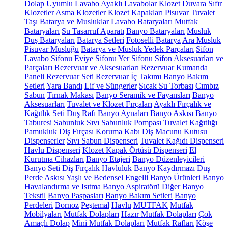
Dolap Uyumlu Lavabo
Ayaklı Lavabolar
Klozet
Duvara Sıfır
Klozetler
Asma Klozetler
Klozet Kapakları
Pisuvar
Tuvalet
Taşı
Batarya ve Musluklar
Lavabo Bataryaları
Mutfak
Bataryaları
Su Tasarruf Aparatı
Banyo Bataryaları
Musluk
Duş Bataryaları
Batarya Setleri
Fotoselli Batarya
Ara Musluk
Pisuvar Musluğu
Batarya ve Musluk Yedek Parçaları
Sifon
Lavabo Sifonu
Eviye Sifonu
Yer Sifonu
Sifon Aksesuarları ve
Parçaları
Rezervuar ve Aksesuarları
Rezervuar Kumanda
Paneli
Rezervuar Seti
Rezervuar İç Takımı
Banyo Bakım
Setleri
Yara Bandı
Lif ve Süngerler
Sıcak Su Torbası
Cımbız
Sabun
Tırnak Makası
Banyo Seramik ve Fayansları
Banyo
Aksesuarları
Tuvalet ve Klozet Fırçaları
Ayaklı Fırçalık ve
Kağıtlık Seti
Duş Rafı
Banyo Aynaları
Banyo Askısı
Banyo
Taburesi
Sabunluk
Sıvı Sabunluk Pompası
Tuvalet Kağıtlığı
Pamukluk
Diş Fırçası Koruma Kabı
Diş Macunu Kutusu
Dispenserler
Sıvı Sabun Dispenseri
Tuvalet Kağıdı Dispenseri
Havlu Dispenseri
Klozet Kapak Örtüsü Dispenseri
El
Kurutma Cihazları
Banyo Etajeri
Banyo Düzenleyicileri
Banyo Seti
Diş Fırçalık
Havluluk
Banyo Kaydırmazı
Duş
Perde Askısı
Yaşlı ve Bedensel Engelli Banyo Ürünleri
Banyo
Havalandırma ve Isıtma
Banyo Aspiratörü
Diğer
Banyo
Tekstil
Banyo Paspasları
Banyo Bakım Setleri
Banyo
Perdeleri
Bornoz
Peştemal
Havlu
MUTFAK
Mutfak
Mobilyaları
Mutfak Dolapları
Hazır Mutfak Dolapları
Çok
Amaçlı Dolap
Mini Mutfak Dolapları
Mutfak Rafları
Köşe