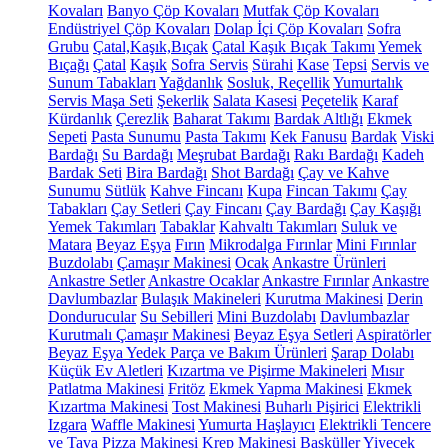
Kovaları
Banyo Çöp Kovaları
Mutfak Çöp Kovaları
Endüstriyel Çöp Kovaları
Dolap İçi Çöp Kovaları
Sofra
Grubu
Çatal,Kaşık,Bıçak
Çatal Kaşık Bıçak Takımı
Yemek
Bıçağı
Çatal
Kaşık
Sofra Servis
Sürahi
Kase
Tepsi
Servis ve
Sunum Tabakları
Yağdanlık
Sosluk, Reçellik
Yumurtalık
Servis Maşa Seti
Şekerlik
Salata Kasesi
Peçetelik
Karaf
Kürdanlık
Çerezlik
Baharat Takımı
Bardak Altlığı
Ekmek
Sepeti
Pasta Sunumu
Pasta Takımı
Kek Fanusu
Bardak
Viski
Bardağı
Su Bardağı
Meşrubat Bardağı
Rakı Bardağı
Kadeh
Bardak Seti
Bira Bardağı
Shot Bardağı
Çay ve Kahve
Sunumu
Sütlük
Kahve Fincanı
Kupa
Fincan Takımı
Çay
Tabakları
Çay Setleri
Çay Fincanı
Çay Bardağı
Çay Kaşığı
Yemek Takımları
Tabaklar
Kahvaltı Takımları
Suluk ve
Matara
Beyaz Eşya
Fırın
Mikrodalga Fırınlar
Mini Fırınlar
Buzdolabı
Çamaşır Makinesi
Ocak
Ankastre Ürünleri
Ankastre Setler
Ankastre Ocaklar
Ankastre Fırınlar
Ankastre
Davlumbazlar
Bulaşık Makineleri
Kurutma Makinesi
Derin
Dondurucular
Su Sebilleri
Mini Buzdolabı
Davlumbazlar
Kurutmalı Çamaşır Makinesi
Beyaz Eşya Setleri
Aspiratörler
Beyaz Eşya Yedek Parça ve Bakım Ürünleri
Şarap Dolabı
Küçük Ev Aletleri
Kızartma ve Pişirme Makineleri
Mısır
Patlatma Makinesi
Fritöz
Ekmek Yapma Makinesi
Ekmek
Kızartma Makinesi
Tost Makinesi
Buharlı Pişirici
Elektrikli
Izgara
Waffle Makinesi
Yumurta Haşlayıcı
Elektrikli Tencere
ve Tava
Pizza Makinesi
Krep Makinesi
Basküller
Yiyecek