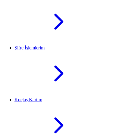
Şifre İşlemlerim
Koçtaş Kartım