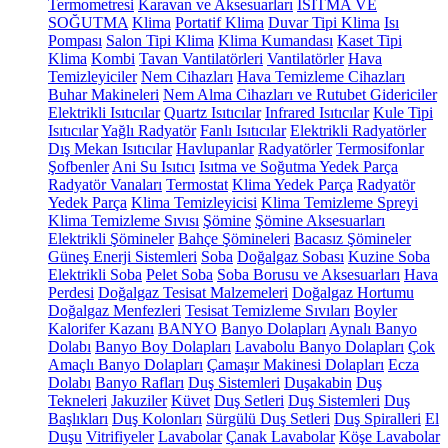
Termometresi
Karavan ve Aksesuarları
ISITMA VE
SOĞUTMA
Klima
Portatif Klima
Duvar Tipi Klima
Isı
Pompası
Salon Tipi Klima
Klima Kumandası
Kaset Tipi
Klima
Kombi
Tavan Vantilatörleri
Vantilatörler
Hava
Temizleyiciler
Nem Cihazları
Hava Temizleme Cihazları
Buhar Makineleri
Nem Alma Cihazları ve Rutubet Gidericiler
Elektrikli Isıtıcılar
Quartz Isıtıcılar
Infrared Isıtıcılar
Kule Tipi
Isıtıcılar
Yağlı Radyatör
Fanlı Isıtıcılar
Elektrikli Radyatörler
Dış Mekan Isıtıcılar
Havlupanlar
Radyatörler
Termosifonlar
Şofbenler
Ani Su Isıtıcı
Isıtma ve Soğutma Yedek Parça
Radyatör Vanaları
Termostat
Klima Yedek Parça
Radyatör
Yedek Parça
Klima Temizleyicisi
Klima Temizleme Spreyi
Klima Temizleme Sıvısı
Şömine
Şömine Aksesuarları
Elektrikli Şömineler
Bahçe Şömineleri
Bacasız Şömineler
Güneş Enerji Sistemleri
Soba
Doğalgaz Sobası
Kuzine Soba
Elektrikli Soba
Pelet Soba
Soba Borusu ve Aksesuarları
Hava
Perdesi
Doğalgaz Tesisat Malzemeleri
Doğalgaz Hortumu
Doğalgaz Menfezleri
Tesisat Temizleme Sıvıları
Boyler
Kalorifer Kazanı
BANYO
Banyo Dolapları
Aynalı Banyo
Dolabı
Banyo Boy Dolapları
Lavabolu Banyo Dolapları
Çok
Amaçlı Banyo Dolapları
Çamaşır Makinesi Dolapları
Ecza
Dolabı
Banyo Rafları
Duş Sistemleri
Duşakabin
Duş
Tekneleri
Jakuziler
Küvet
Duş Setleri
Duş Sistemleri
Duş
Başlıkları
Duş Kolonları
Sürgülü Duş Setleri
Duş Spiralleri
El
Duşu
Vitrifiyeler
Lavabolar
Çanak Lavabolar
Köşe Lavabolar