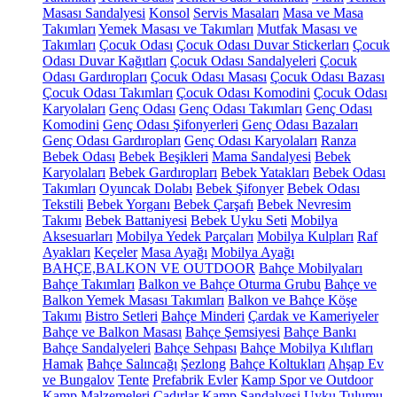
Masası Sandalyesi
Konsol
Servis Masaları
Masa ve Masa
Takımları
Yemek Masası ve Takımları
Mutfak Masası ve
Takımları
Çocuk Odası
Çocuk Odası Duvar Stickerları
Çocuk
Odası Duvar Kağıtları
Çocuk Odası Sandalyeleri
Çocuk
Odası Gardıropları
Çocuk Odası Masası
Çocuk Odası Bazası
Çocuk Odası Takımları
Çocuk Odası Komodini
Çocuk Odası
Karyolaları
Genç Odası
Genç Odası Takımları
Genç Odası
Komodini
Genç Odası Şifonyerleri
Genç Odası Bazaları
Genç Odası Gardıropları
Genç Odası Karyolaları
Ranza
Bebek Odası
Bebek Beşikleri
Mama Sandalyesi
Bebek
Karyolaları
Bebek Gardıropları
Bebek Yatakları
Bebek Odası
Takımları
Oyuncak Dolabı
Bebek Şifonyer
Bebek Odası
Tekstili
Bebek Yorganı
Bebek Çarşafı
Bebek Nevresim
Takımı
Bebek Battaniyesi
Bebek Uyku Seti
Mobilya
Aksesuarları
Mobilya Yedek Parçaları
Mobilya Kulpları
Raf
Ayakları
Keçeler
Masa Ayağı
Mobilya Ayağı
BAHÇE,BALKON VE OUTDOOR
Bahçe Mobilyaları
Bahçe Takımları
Balkon ve Bahçe Oturma Grubu
Bahçe ve
Balkon Yemek Masası Takımları
Balkon ve Bahçe Köşe
Takımı
Bistro Setleri
Bahçe Minderi
Çardak ve Kameriyeler
Bahçe ve Balkon Masası
Bahçe Şemsiyesi
Bahçe Bankı
Bahçe Sandalyeleri
Bahçe Sehpası
Bahçe Mobilya Kılıfları
Hamak
Bahçe Salıncağı
Şezlong
Bahçe Koltukları
Ahşap Ev
ve Bungalov
Tente
Prefabrik Evler
Kamp Spor ve Outdoor
Kamp Malzemeleri
Çadırlar
Kamp Sandalyesi
Uyku Tulumu