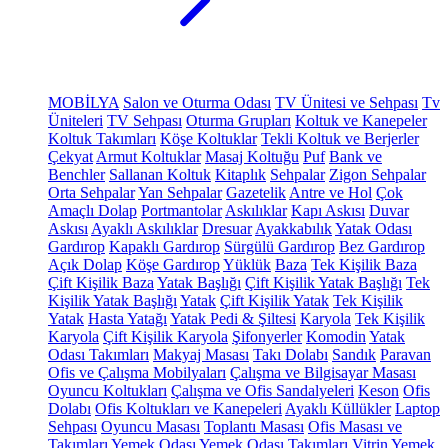
MOBİLYA
Salon ve Oturma Odası
TV Ünitesi ve Sehpası
Tv
Üniteleri
TV Sehpası
Oturma Grupları
Koltuk ve Kanepeler
Koltuk Takımları
Köşe Koltuklar
Tekli Koltuk ve Berjerler
Çekyat
Armut Koltuklar
Masaj Koltuğu
Puf
Bank ve
Benchler
Sallanan Koltuk
Kitaplık
Sehpalar
Zigon Sehpalar
Orta Sehpalar
Yan Sehpalar
Gazetelik
Antre ve Hol
Çok
Amaçlı Dolap
Portmantolar
Askılıklar
Kapı Askısı
Duvar
Askısı
Ayaklı Askılıklar
Dresuar
Ayakkabılık
Yatak Odası
Gardırop
Kapaklı Gardırop
Sürgülü Gardırop
Bez Gardırop
Açık Dolap
Köşe Gardırop
Yüklük
Baza
Tek Kişilik Baza
Çift Kişilik Baza
Yatak Başlığı
Çift Kişilik Yatak Başlığı
Tek
Kişilik Yatak Başlığı
Yatak
Çift Kişilik Yatak
Tek Kişilik
Yatak
Hasta Yatağı
Yatak Pedi & Şiltesi
Karyola
Tek Kişilik
Karyola
Çift Kişilik Karyola
Şifonyerler
Komodin
Yatak
Odası Takımları
Makyaj Masası
Takı Dolabı
Sandık
Paravan
Ofis ve Çalışma Mobilyaları
Çalışma ve Bilgisayar Masası
Oyuncu Koltukları
Çalışma ve Ofis Sandalyeleri
Keson
Ofis
Dolabı
Ofis Koltukları ve Kanepeleri
Ayaklı Küllükler
Laptop
Sehpası
Oyuncu Masası
Toplantı Masası
Ofis Masası ve
Takımları
Yemek Odası
Yemek Odası Takımları
Vitrin
Yemek