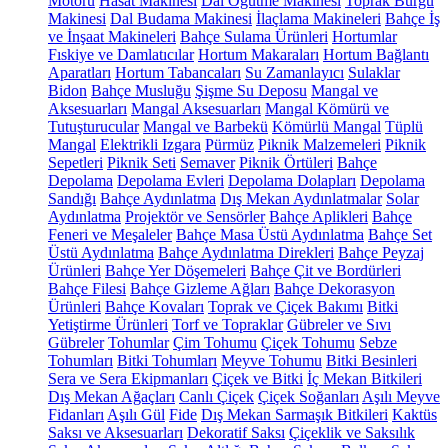
Motoru
Hasat Makinesi
Dal Öğütme Makinesi
Toprak Burgu
Makinesi
Dal Budama Makinesi
İlaçlama Makineleri
Bahçe İş
ve İnşaat Makineleri
Bahçe Sulama Ürünleri
Hortumlar
Fıskiye ve Damlatıcılar
Hortum Makaraları
Hortum Bağlantı
Aparatları
Hortum Tabancaları
Su Zamanlayıcı
Sulaklar
Bidon
Bahçe Musluğu
Şişme Su Deposu
Mangal ve
Aksesuarları
Mangal Aksesuarları
Mangal Kömürü ve
Tutuşturucular
Mangal ve Barbekü
Kömürlü Mangal
Tüplü
Mangal
Elektrikli Izgara
Pürmüz
Piknik Malzemeleri
Piknik
Sepetleri
Piknik Seti
Semaver
Piknik Örtüleri
Bahçe
Depolama
Depolama Evleri
Depolama Dolapları
Depolama
Sandığı
Bahçe Aydınlatma
Dış Mekan Aydınlatmalar
Solar
Aydınlatma
Projektör ve Sensörler
Bahçe Aplikleri
Bahçe
Feneri ve Meşaleler
Bahçe Masa Üstü Aydınlatma
Bahçe Set
Üstü Aydınlatma
Bahçe Aydınlatma Direkleri
Bahçe Peyzaj
Ürünleri
Bahçe Yer Döşemeleri
Bahçe Çit ve Bordürleri
Bahçe Filesi
Bahçe Gizleme Ağları
Bahçe Dekorasyon
Ürünleri
Bahçe Kovaları
Toprak ve Çiçek Bakımı
Bitki
Yetiştirme Ürünleri
Torf ve Topraklar
Gübreler ve Sıvı
Gübreler
Tohumlar
Çim Tohumu
Çiçek Tohumu
Sebze
Tohumları
Bitki Tohumları
Meyve Tohumu
Bitki Besinleri
Sera ve Sera Ekipmanları
Çiçek ve Bitki
İç Mekan Bitkileri
Dış Mekan Ağaçları
Canlı Çiçek
Çiçek Soğanları
Aşılı Meyve
Fidanları
Aşılı Gül
Fide
Dış Mekan Sarmaşık Bitkileri
Kaktüs
Saksı ve Aksesuarları
Dekoratif Saksı
Çiçeklik ve Saksılık