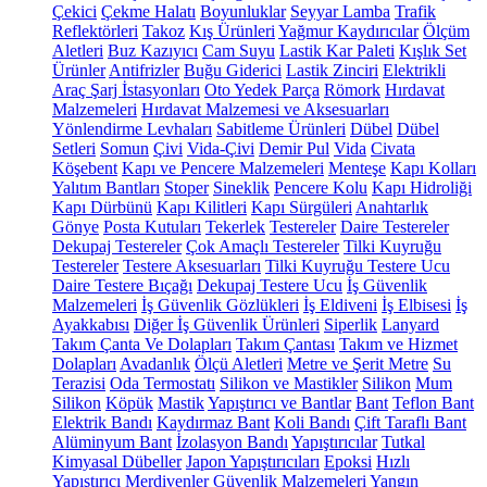
Çekici
Çekme Halatı
Boyunluklar
Seyyar Lamba
Trafik
Reflektörleri
Takoz
Kış Ürünleri
Yağmur Kaydırıcılar
Ölçüm
Aletleri
Buz Kazıyıcı
Cam Suyu
Lastik Kar Paleti
Kışlık Set
Ürünler
Antifrizler
Buğu Giderici
Lastik Zinciri
Elektrikli
Araç Şarj İstasyonları
Oto Yedek Parça
Römork
Hırdavat
Malzemeleri
Hırdavat Malzemesi ve Aksesuarları
Yönlendirme Levhaları
Sabitleme Ürünleri
Dübel
Dübel
Setleri
Somun
Çivi
Vida-Çivi
Demir Pul
Vida
Civata
Köşebent
Kapı ve Pencere Malzemeleri
Menteşe
Kapı Kolları
Yalıtım Bantları
Stoper
Sineklik
Pencere Kolu
Kapı Hidroliği
Kapı Dürbünü
Kapı Kilitleri
Kapı Sürgüleri
Anahtarlık
Gönye
Posta Kutuları
Tekerlek
Testereler
Daire Testereler
Dekupaj Testereler
Çok Amaçlı Testereler
Tilki Kuyruğu
Testereler
Testere Aksesuarları
Tilki Kuyruğu Testere Ucu
Daire Testere Bıçağı
Dekupaj Testere Ucu
İş Güvenlik
Malzemeleri
İş Güvenlik Gözlükleri
İş Eldiveni
İş Elbisesi
İş
Ayakkabısı
Diğer İş Güvenlik Ürünleri
Siperlik
Lanyard
Takım Çanta Ve Dolapları
Takım Çantası
Takım ve Hizmet
Dolapları
Avadanlık
Ölçü Aletleri
Metre ve Şerit Metre
Su
Terazisi
Oda Termostatı
Silikon ve Mastikler
Silikon
Mum
Silikon
Köpük
Mastik
Yapıştırıcı ve Bantlar
Bant
Teflon Bant
Elektrik Bandı
Kaydırmaz Bant
Koli Bandı
Çift Taraflı Bant
Alüminyum Bant
İzolasyon Bandı
Yapıştırıcılar
Tutkal
Kimyasal Dübeller
Japon Yapıştırıcıları
Epoksi
Hızlı
Yapıştırıcı
Merdivenler
Güvenlik Malzemeleri
Yangın