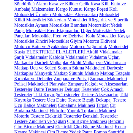
Söndürücü
Alarm
Kasa ve Kilitler
Çelik Kasa
Kilit
Kutu ve
Ambalaj Malzemeleri
Kargo Kutusu
Kargo Poşeti
Koli
Motosiklet Ürünleri
Motorsiklet Aksesuarları
Motosiklet
Kilidi
Motosiklet Stickerları
Motosiklet Rüzgarlık ve Siperlik
Motosiklet Aynası
Motosiklet Brandası
Motorsiklet Yedek
Parça
Motosiklet Fren Ekipmanları
Diğer Motosiklet Yedek
Parçaları
Motosiklet Fren ve Debriyaj Kolu
Motosiklet Kayışı
Motosiklet Zinciri
Motosiklet Giyim
Motorcu Eldiveni
Motorcu Botu ve Ayakkabısı
Motorcu Yağmurluk
Motosiklet
Kaskı
ELEKTRİKLİ EL ALETLERİ
Akülü Vidalamalar
Şarjlı Vidalamalar
Kablolu Vidalamalar
Vidalama Uçları
Matkaplar
Darbeli Matkaplar
Akülü Matkap ve Vidalamalar
Matkap Ucu ve Setleri
Somun Sıkma Makineleri
Darbesiz
Matkaplar
Manyetik Matkap
Sütunlu Matkap
Matkap Tezgahı
Kırıcılar ve Deliciler
Zımpara ve Polisaj
Zımpara Makineleri
Polisaj Makineleri
Planyalar
Zımpara Kağıdı ve Aksesuarları
Testereler
Daire Testereler
Dekupaj Testereler
Çok Amaçlı
Testereler
Tilki Kuyruğu Testereler
Testere Aksesuarları
Tilki
Kuyruğu Testere Ucu
Daire Testere Bıçağı
Dekupaj Testere
Ucu
Bahçe Makineleri
Çapalama Makinesi
Tırpan
Çit
Budama Makinesi
Hidrofor
Yaprak Toplama Makinesi
Motorlu Testere
Elektrikli Testereler
Benzinli Testereler
Testere Zincirleri ve Yağları
Çim Biçme Makinesi
Benzinli
Çim Biçme Makinesi
Elektrikli Çim Biçme Makinesi
Kenar
Kesme Makinesi
Çim Biçme Yedek Parça
Pompa
Santrifüj