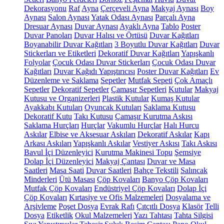
Dekorasyonu
Raf
Ayna
Çerçeveli Ayna
Makyaj Aynası
Boy
Aynası
Salon Aynası
Yatak Odası Aynası
Parçalı Ayna
Dresuar Aynası
Duvar Aynası
Ayaklı Ayna
Tablo
Poster
Duvar Panoları
Duvar Halısı ve Örtüsü
Duvar Kağıtları
Boyanabilir Duvar Kağıtları
3 Boyutlu Duvar Kağıtları
Duvar
Stickerları ve Etiketleri
Dekoratif Duvar Kağıtları
Yapışkanlı
Folyolar
Çocuk Odası Duvar Stickerları
Çocuk Odası Duvar
Kağıtları
Duvar Kağıdı Yapıştırıcısı
Poster Duvar Kağıtları
Ev
Düzenleme ve Saklama
Sepetler
Mutfak Sepeti
Çok Amaçlı
Sepetler
Dekoratif Sepetler
Çamaşır Sepetleri
Kutular
Makyaj
Kutusu ve Organizerleri
Plastik Kutular
Kumaş Kutular
Ayakkabı Kutuları
Oyuncak Kutuları
Saklama Kutusu
Dekoratif Kutu
Takı Kutusu
Çamaşır Kurutma Askısı
Saklama Hurçları
Hurçlar
Vakumlu Hurçlar
Halı Hurcu
Askılar
Elbise ve Aksesuar Askıları
Dekoratif Askılar
Kapı
Arkası Askıları
Yapışkanlı Askılar
Vestiyer Askısı
Takı Askısı
Bavul İçi Düzenleyici
Kurutma Makinesi Topu
Şemsiye
Dolap İçi Düzenleyici
Makyaj Çantası
Duvar ve Masa
Saatleri
Masa Saati
Duvar Saatleri
Bahçe Tekstili
Salıncak
Minderleri
Ütü Masası
Çöp Kovaları
Banyo Çöp Kovaları
Mutfak Çöp Kovaları
Endüstriyel Çöp Kovaları
Dolap İçi
Çöp Kovaları
Kırtasiye ve Ofis Malzemeleri
Dosyalama ve
Arşivleme
Poşet Dosya
Evrak Rafı
Çıtçıtlı Dosya
Klasör
Telli
Dosya
Etiketlik
Okul Malzemeleri
Yazı Tahtası
Tahta Silgisi