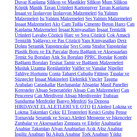
Duvar Kaplama
Silikon ve Mastikler
Silikon
Mum Silikon
Köpük
Mastik
Tavan Ürünleri
Kartonpiyer
Tavan Kaplama
İnşaat ve İzolasyon
İzolasyon Malzemeleri
Su Yalıtım
Malzemeleri
Isı Yalıtım Malzemeleri
Ses Yalıtım Malzemeleri
İnşaat Malzemeleri
Alçı
Cam Tuğla
Çimento
Beton Harcı
Çatı
Kaplama Malzemeleri
İnşaat Kimyasalları
İnşaat Temizlik
Ürünleri
Lavabo Çözücü
Harç ve Sıva Çözücü
Çok Amaçlı
Temizlik
Yağlayıcı ve Pas Çözücü
Yapı Kimyasalları
Derz
Dolgu
Seramik Yapıştırıcılar
Sıvı Conta
Strafor Yapıştırılar
Plastik Boru ve Ek Parçalar
Boru Bağlantı ve Aksesuarları
Temiz Su Boruları
Atık Su Boruları
PPRC Borular
Kombi
Bağlantı Boruları
Tesisat Tamir ve Bağlantı Malzemeleri
Musluk Uzatma
Regülatörler
Valfler ve Vanalar
Nipeller
Tahliye Hortumu
Conta
Taharet Çubuğu
Fittings
Tıpalar ve
Süzgeçler
İnşaat Makineleri
Elektrikli Vinçler
Taşıma
Arabaları
Caraskallar
Havlupanlar
Ahşaplar
Masif Paneller
Keresteler
Ahşap Seperatörler
Ahşap Çatı Malzemeleri
Çatı
Penceresi
Çatı Merdiveni
Ahşap Merdivenler
Trabzan
Sundurma
Menfezler
Banyo Menfezi
Su Deposu
HIRDAVAT EL ALETLERİ VE OTO
El Aletleri
Lokma ve
Lokma Takımları
Çekiç
El Testereleri
Kesici Grubu
Pense
Tornavida
Seramik ve Sıvacı Aletleri
Mengene ve İşkenceler
Zımbalar ve Aksesuarları
Zımpara ve Eğeler
Anahtarlar
Anahtar Takımları
Alyan Anahtarları
Açık Ağız Anahtar
İngiliz Anahtarı
İki Ağızlı Anahtar
Tork Anahtarı
Yıldız