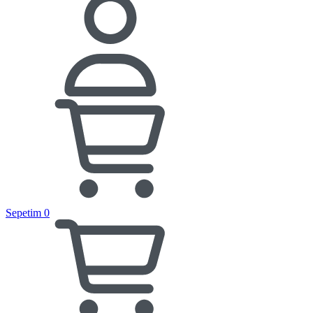
Sepetim
0