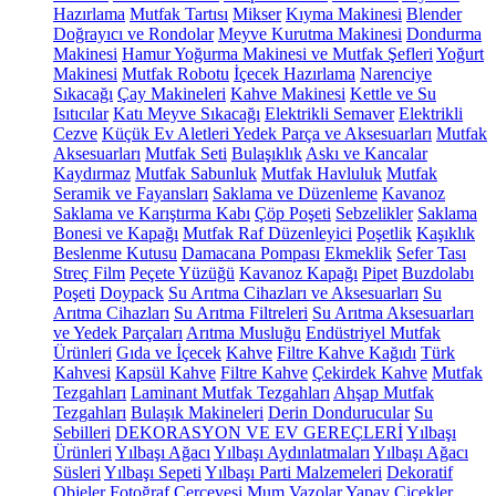
Hazırlama
Mutfak Tartısı
Mikser
Kıyma Makinesi
Blender
Doğrayıcı ve Rondolar
Meyve Kurutma Makinesi
Dondurma
Makinesi
Hamur Yoğurma Makinesi ve Mutfak Şefleri
Yoğurt
Makinesi
Mutfak Robotu
İçecek Hazırlama
Narenciye
Sıkacağı
Çay Makineleri
Kahve Makinesi
Kettle ve Su
Isıtıcılar
Katı Meyve Sıkacağı
Elektrikli Semaver
Elektrikli
Cezve
Küçük Ev Aletleri Yedek Parça ve Aksesuarları
Mutfak
Aksesuarları
Mutfak Seti
Bulaşıklık
Askı ve Kancalar
Kaydırmaz
Mutfak Sabunluk
Mutfak Havluluk
Mutfak
Seramik ve Fayansları
Saklama ve Düzenleme
Kavanoz
Saklama ve Karıştırma Kabı
Çöp Poşeti
Sebzelikler
Saklama
Bonesi ve Kapağı
Mutfak Raf Düzenleyici
Poşetlik
Kaşıklık
Beslenme Kutusu
Damacana Pompası
Ekmeklik
Sefer Tası
Streç Film
Peçete Yüzüğü
Kavanoz Kapağı
Pipet
Buzdolabı
Poşeti
Doypack
Su Arıtma Cihazları ve Aksesuarları
Su
Arıtma Cihazları
Su Arıtma Filtreleri
Su Arıtma Aksesuarları
ve Yedek Parçaları
Arıtma Musluğu
Endüstriyel Mutfak
Ürünleri
Gıda ve İçecek
Kahve
Filtre Kahve Kağıdı
Türk
Kahvesi
Kapsül Kahve
Filtre Kahve
Çekirdek Kahve
Mutfak
Tezgahları
Laminant Mutfak Tezgahları
Ahşap Mutfak
Tezgahları
Bulaşık Makineleri
Derin Dondurucular
Su
Sebilleri
DEKORASYON VE EV GEREÇLERİ
Yılbaşı
Ürünleri
Yılbaşı Ağacı
Yılbaşı Aydınlatmaları
Yılbaşı Ağacı
Süsleri
Yılbaşı Sepeti
Yılbaşı Parti Malzemeleri
Dekoratif
Objeler
Fotoğraf Çerçevesi
Mum
Vazolar
Yapay Çiçekler