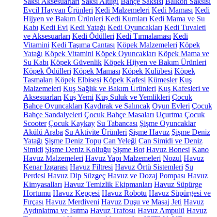
Saksı Aksesuarları
Saksı Altlığı
Bahçe Saksısı
Balkon Saksısı
Evcil Hayvan Ürünleri
Kedi Malzemeleri
Kedi Maması
Kedi
Hijyen ve Bakım Ürünleri
Kedi Kumları
Kedi Mama ve Su
Kabı
Kedi Evi
Kedi Yatağı
Kedi Oyuncakları
Kedi Tuvaleti
ve Aksesuarları
Kedi Ödülleri
Kedi Tırmalaması
Kedi
Vitamini
Kedi Taşıma Çantası
Köpek Malzemeleri
Köpek
Yatağı
Köpek Vitamini
Köpek Oyuncakları
Köpek Mama ve
Su Kabı
Köpek Güvenlik
Köpek Hijyen ve Bakım Ürünleri
Köpek Ödülleri
Köpek Maması
Köpek Kulübesi
Köpek
Tasmaları
Köpek Elbisesi
Köpek Kafesi
Kümesler
Kuş
Malzemeleri
Kuş Sağlık ve Bakım Ürünleri
Kuş Kafesleri ve
Aksesuarları
Kuş Yemi
Kuş Suluk ve Yemlikleri
Çocuk
Bahçe Oyuncakları
Kaydırak ve Salıncak
Oyun Evleri
Çocuk
Bahçe Sandalyeleri
Çocuk Bahçe Masaları
Uçurtma
Çocuk
Scooter
Çocuk Kaykay
Su Tabancası
Şişme Oyuncaklar
Akülü Araba
Su Aktivite Ürünleri
Şişme Havuz
Şişme Deniz
Yatağı
Şişme Deniz Topu
Can Yeleği
Can Simidi ve Deniz
Simidi
Şişme Deniz Kolluğu
Şişme Bot
Havuz Bonesi
Kano
Havuz Malzemeleri
Havuz Yapı Malzemeleri
Nozul
Havuz
Kenar Izgarası
Havuz Filtresi
Havuz Örtü Sistemleri
Su
Perdesi
Havuz Dip Süzgeç
Havuz ve Dozaj Pompası
Havuz
Kimyasalları
Havuz Temizlik Ekipmanları
Havuz Süpürge
Hortumu
Havuz Kepçesi
Havuz Robotu
Havuz Süpürgesi ve
Fırçası
Havuz Merdiveni
Havuz Duşu ve Masaj Jeti
Havuz
Aydınlatma ve Isıtma
Havuz Trafosu
Havuz Ampulü
Havuz