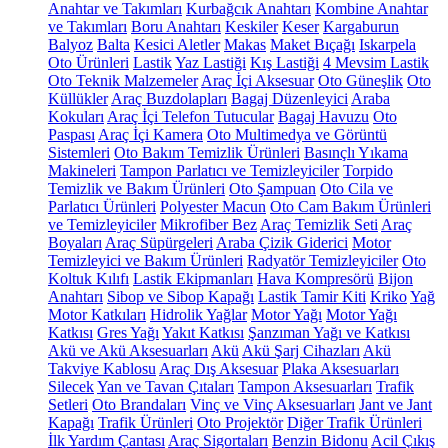
Anahtar ve Takımları
Kurbağcık Anahtarı
Kombine Anahtar
ve Takımları
Boru Anahtarı
Keskiler
Keser
Kargaburun
Balyoz
Balta
Kesici Aletler
Makas
Maket Bıçağı
Iskarpela
Oto Ürünleri
Lastik
Yaz Lastiği
Kış Lastiği
4 Mevsim Lastik
Oto Teknik Malzemeler
Araç İçi Aksesuar
Oto Güneşlik
Oto
Küllükler
Araç Buzdolapları
Bagaj Düzenleyici
Araba
Kokuları
Araç İçi Telefon Tutucular
Bagaj Havuzu
Oto
Paspası
Araç İçi Kamera
Oto Multimedya ve Görüntü
Sistemleri
Oto Bakım Temizlik Ürünleri
Basınçlı Yıkama
Makineleri
Tampon Parlatıcı ve Temizleyiciler
Torpido
Temizlik ve Bakım Ürünleri
Oto Şampuan
Oto Cila ve
Parlatıcı Ürünleri
Polyester Macun
Oto Cam Bakım Ürünleri
ve Temizleyiciler
Mikrofiber Bez
Araç Temizlik Seti
Araç
Boyaları
Araç Süpürgeleri
Araba Çizik Giderici
Motor
Temizleyici ve Bakım Ürünleri
Radyatör Temizleyiciler
Oto
Koltuk Kılıfı
Lastik Ekipmanları
Hava Kompresörü
Bijon
Anahtarı
Sibop ve Sibop Kapağı
Lastik Tamir Kiti
Kriko
Yağ
Motor Katkıları
Hidrolik Yağlar
Motor Yağı
Motor Yağı
Katkısı
Gres Yağı
Yakıt Katkısı
Şanzıman Yağı ve Katkısı
Akü ve Akü Aksesuarları
Akü
Akü Şarj Cihazları
Akü
Takviye Kablosu
Araç Dış Aksesuar
Plaka Aksesuarları
Silecek
Yan ve Tavan Çıtaları
Tampon Aksesuarları
Trafik
Setleri
Oto Brandaları
Vinç ve Vinç Aksesuarları
Jant ve Jant
Kapağı
Trafik Ürünleri
Oto Projektör
Diğer Trafik Ürünleri
İlk Yardım Çantası
Araç Sigortaları
Benzin Bidonu
Acil Çıkış