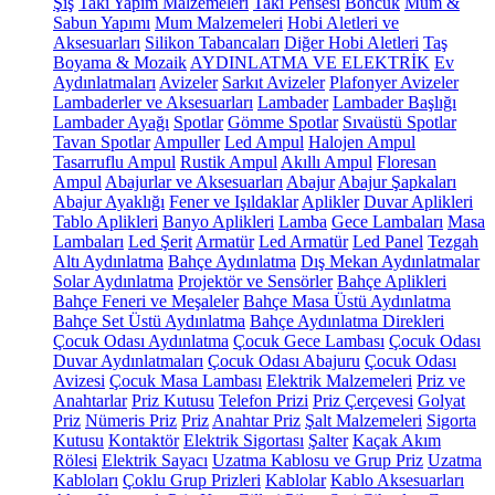
Şiş
Takı Yapım Malzemeleri
Takı Pensesi
Boncuk
Mum &
Sabun Yapımı
Mum Malzemeleri
Hobi Aletleri ve
Aksesuarları
Silikon Tabancaları
Diğer Hobi Aletleri
Taş
Boyama & Mozaik
AYDINLATMA VE ELEKTRİK
Ev
Aydınlatmaları
Avizeler
Sarkıt Avizeler
Plafonyer Avizeler
Lambaderler ve Aksesuarları
Lambader
Lambader Başlığı
Lambader Ayağı
Spotlar
Gömme Spotlar
Sıvaüstü Spotlar
Tavan Spotlar
Ampuller
Led Ampul
Halojen Ampul
Tasarruflu Ampul
Rustik Ampul
Akıllı Ampul
Floresan
Ampul
Abajurlar ve Aksesuarları
Abajur
Abajur Şapkaları
Abajur Ayaklığı
Fener ve Işıldaklar
Aplikler
Duvar Aplikleri
Tablo Aplikleri
Banyo Aplikleri
Lamba
Gece Lambaları
Masa
Lambaları
Led Şerit
Armatür
Led Armatür
Led Panel
Tezgah
Altı Aydınlatma
Bahçe Aydınlatma
Dış Mekan Aydınlatmalar
Solar Aydınlatma
Projektör ve Sensörler
Bahçe Aplikleri
Bahçe Feneri ve Meşaleler
Bahçe Masa Üstü Aydınlatma
Bahçe Set Üstü Aydınlatma
Bahçe Aydınlatma Direkleri
Çocuk Odası Aydınlatma
Çocuk Gece Lambası
Çocuk Odası
Duvar Aydınlatmaları
Çocuk Odası Abajuru
Çocuk Odası
Avizesi
Çocuk Masa Lambası
Elektrik Malzemeleri
Priz ve
Anahtarlar
Priz Kutusu
Telefon Prizi
Priz Çerçevesi
Golyat
Priz
Nümeris Priz
Priz
Anahtar Priz
Şalt Malzemeleri
Sigorta
Kutusu
Kontaktör
Elektrik Sigortası
Şalter
Kaçak Akım
Rölesi
Elektrik Sayacı
Uzatma Kablosu ve Grup Priz
Uzatma
Kabloları
Çoklu Grup Prizleri
Kablolar
Kablo Aksesuarları