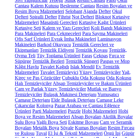
Sıvı Yapıştırıcılar
Tebeşir
Suluk
Resim Çantası
Pano
Okul
Çantası
Kalem Kutusu
Beslenme Çantası
Resim Boyaları ve
Resim Boya Malzemeleri
Selobant
Ajanda
Defter
Okul
Defteri
Spiralli Defter
Fihrist
Not Defteri
Bloknot
Kırtasiye
Malzemeleri
Masaüstü Gereçleri
Kırtasiye Kağıt Ürünleri
Kırtasiye Seti
Kalem ve Yazı Gereçleri
Koli Bandı Makinesi
Para Makineleri
Para Çekmeceleri
Para Sayma Makineleri
Ofis Sarf Ürünleri
Evrak İmha Makineleri
Laminasyon
Makineleri
Barkod Okuyucu
Temizlik Gereçleri ve
Ekipmanları
Temizlik Eldiveni
Temizlik Kovası
Temizlik,
Ovma Teli
Tüy Toplama Ürünleri
Faraş
Çekpas
Fırça ve
Süpürge
Temizlik Bezleri
Temizlik Süngeri
Paspas ve Mop
Kâğıt Havlu
Tuvalet Kağıdı
Islak Mendil
Ev Temizlik
Malzemeleri
Tuvalet Temizleyici
Yüzey Temizleyiciler
Yağ,
Kireç ve Pas Çözücüler
Çubuklu Oda Kokusu
Oda Kokusu
Halı Temizleyiciler
Ahşap Temizleyiciler ve Bakım Ürünleri
Cam ve Parlak Yüzey Temizleyiciler
Mutfak ve Banyo
Temizleyiciler
Bulaşık Makinesi Deterjanı
Yumuşatıcı
Çamaşır Deterjanı
Elde Bulaşık Deterjanı
Çamaşır Leke
Çıkarıcılar
Kolonya
Pazar Arabası ve Çantası
Eğlence
Ürünleri
Parti Malzemeleri
Puzzle
Hobi Malzemeleri
Hobi
Boya ve Resim Malzemeleri
Ahşap Boyaları
Akrilik Boyalar
Sulu Boya
Yağlı Boya Seti
Eskitme Boyası
Cam ve Seramik
Boyaları
Metalik Boya
Şövale
Kumaş Boyaları
Resim Fırçası
ve Rulosu
Tuval
El İşi & Tekstil Malzemeleri
Örgü İpi
Güpür