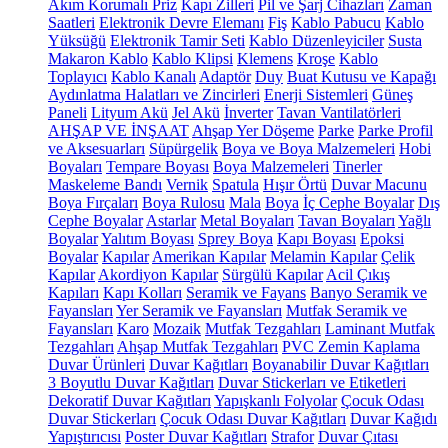
Akım Korumalı Priz
Kapı Zilleri
Pil ve Şarj Cihazları
Zaman
Saatleri
Elektronik Devre Elemanı
Fiş
Kablo Pabucu
Kablo
Yüksüğü
Elektronik Tamir Seti
Kablo Düzenleyiciler
Susta
Makaron Kablo
Kablo Klipsi
Klemens
Kroşe
Kablo
Toplayıcı
Kablo Kanalı
Adaptör
Duy
Buat Kutusu ve Kapağı
Aydınlatma Halatları ve Zincirleri
Enerji Sistemleri
Güneş
Paneli
Lityum Akü
Jel Akü
İnverter
Tavan Vantilatörleri
AHŞAP VE İNŞAAT
Ahşap Yer Döşeme
Parke
Parke Profil
ve Aksesuarları
Süpürgelik
Boya ve Boya Malzemeleri
Hobi
Boyaları
Tempare Boyası
Boya Malzemeleri
Tinerler
Maskeleme Bandı
Vernik
Spatula
Hışır Örtü
Duvar Macunu
Boya Fırçaları
Boya Rulosu
Mala
Boya
İç Cephe Boyalar
Dış
Cephe Boyalar
Astarlar
Metal Boyaları
Tavan Boyaları
Yağlı
Boyalar
Yalıtım Boyası
Sprey Boya
Kapı Boyası
Epoksi
Boyalar
Kapılar
Amerikan Kapılar
Melamin Kapılar
Çelik
Kapılar
Akordiyon Kapılar
Sürgülü Kapılar
Acil Çıkış
Kapıları
Kapı Kolları
Seramik ve Fayans
Banyo Seramik ve
Fayansları
Yer Seramik ve Fayansları
Mutfak Seramik ve
Fayansları
Karo
Mozaik
Mutfak Tezgahları
Laminant Mutfak
Tezgahları
Ahşap Mutfak Tezgahları
PVC Zemin Kaplama
Duvar Ürünleri
Duvar Kağıtları
Boyanabilir Duvar Kağıtları
3 Boyutlu Duvar Kağıtları
Duvar Stickerları ve Etiketleri
Dekoratif Duvar Kağıtları
Yapışkanlı Folyolar
Çocuk Odası
Duvar Stickerları
Çocuk Odası Duvar Kağıtları
Duvar Kağıdı
Yapıştırıcısı
Poster Duvar Kağıtları
Strafor
Duvar Çıtası