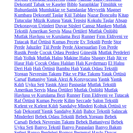
Dekoratif Tabak ve Kaseler
Biblo
Şaraplıklar
Tütsülük ve
Buhurdanlık
Mumluklar ve Şamdanlar
Meyvelik
Magnet
Kumbara
Dekoratif Taşlar
Kül Tablası
Nazar Boncuğu
Kitap
Tutucular
Müzik Kutusu
Yatak Tepsisi
Kokulu Taşlar
Ahşap
Dekorasyon Ürünleri
Duvar Süsleri
Cansız Manken
Mutfak
Tekstili
Amerikan Servis
Masa Örtüleri
Mutfak Önlüğü
Mutfak Havlusu ve Kurulama Bezi
Runner
Fırın Eldiveni ve
Tutacak
Raf Örtüsü
Kumaş Peçete
Ev Tekstili
Perde
Stor
Perde
Jaluziler
Tül Perde
Perde Aksesuarları
Fon Perde
Rustik Perde
Çocuk Odası Perdesi
Güneşlik
Mutfak Perdeleri
Halı
Yolluk
Mutfak Halısı
Makine Halısı
Shaggy Halı
Jüt ve
Hasır Halı
Çocuk Odası Halıları
Halı Kaydırmazı
El Halısı
Deri Halı
Halı Örtüsü
Bambu Halı
Yatak Odası Tekstili
Yorgan
Nevresim Takımı
Pike ve Pike Takımı
Yatak Örtüsü
Çarşaf
Battaniye
Yatak Alezi & Koruyucusu
Yastık
Yastık
Kılıfı
Uyku Seti
Yastık Alezi
Paspaslar
Mutfak Tekstili
Amerikan Servis
Masa Örtüleri
Mutfak Önlüğü
Mutfak
Havlusu ve Kurulama Bezi
Runner
Fırın Eldiveni ve Tutacak
Raf Örtüsü
Kumaş Peçete
Kilim
Seccade
Salon Tekstili
Kırlent ve Kırlent Kılıfı
Sandalye Minderi
Koltuk Örtüsü ve
Şalı
Dekoratif Yastık
Sandalye Kılıfı
Bahçe Tekstili
Salıncak
Minderleri
Bebek Odası Tekstili
Bebek Yorganı
Bebek
Çarşafı
Bebek Nevresim Takımı
Bebek Battaniyesi
Bebek
Uyku Seti
Banyo Tekstil
Banyo Paspasları
Banyo Bakım
Setleri
Banyo Perdeleri
Bornoz
Peştemal
Havlu
Duvar