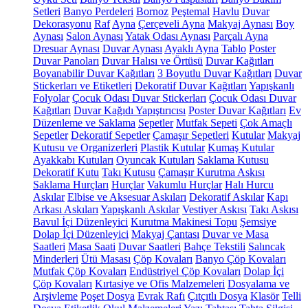
Setleri
Banyo Perdeleri
Bornoz
Peştemal
Havlu
Duvar
Dekorasyonu
Raf
Ayna
Çerçeveli Ayna
Makyaj Aynası
Boy
Aynası
Salon Aynası
Yatak Odası Aynası
Parçalı Ayna
Dresuar Aynası
Duvar Aynası
Ayaklı Ayna
Tablo
Poster
Duvar Panoları
Duvar Halısı ve Örtüsü
Duvar Kağıtları
Boyanabilir Duvar Kağıtları
3 Boyutlu Duvar Kağıtları
Duvar
Stickerları ve Etiketleri
Dekoratif Duvar Kağıtları
Yapışkanlı
Folyolar
Çocuk Odası Duvar Stickerları
Çocuk Odası Duvar
Kağıtları
Duvar Kağıdı Yapıştırıcısı
Poster Duvar Kağıtları
Ev
Düzenleme ve Saklama
Sepetler
Mutfak Sepeti
Çok Amaçlı
Sepetler
Dekoratif Sepetler
Çamaşır Sepetleri
Kutular
Makyaj
Kutusu ve Organizerleri
Plastik Kutular
Kumaş Kutular
Ayakkabı Kutuları
Oyuncak Kutuları
Saklama Kutusu
Dekoratif Kutu
Takı Kutusu
Çamaşır Kurutma Askısı
Saklama Hurçları
Hurçlar
Vakumlu Hurçlar
Halı Hurcu
Askılar
Elbise ve Aksesuar Askıları
Dekoratif Askılar
Kapı
Arkası Askıları
Yapışkanlı Askılar
Vestiyer Askısı
Takı Askısı
Bavul İçi Düzenleyici
Kurutma Makinesi Topu
Şemsiye
Dolap İçi Düzenleyici
Makyaj Çantası
Duvar ve Masa
Saatleri
Masa Saati
Duvar Saatleri
Bahçe Tekstili
Salıncak
Minderleri
Ütü Masası
Çöp Kovaları
Banyo Çöp Kovaları
Mutfak Çöp Kovaları
Endüstriyel Çöp Kovaları
Dolap İçi
Çöp Kovaları
Kırtasiye ve Ofis Malzemeleri
Dosyalama ve
Arşivleme
Poşet Dosya
Evrak Rafı
Çıtçıtlı Dosya
Klasör
Telli