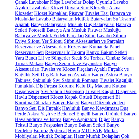
Çanak Lavabolar
Köşe Lavabolar
Dolap Uyumlu Lavabo
Ayaklı Lavabolar
Klozet
Duvara Sıfır Klozetler
Asma
Klozetler
Klozet Kapakları
Pisuvar
Tuvalet Taşı
Batarya ve
Musluklar
Lavabo Bataryaları
Mutfak Bataryaları
Su Tasarruf
Aparatı
Banyo Bataryaları
Musluk
Duş Bataryaları
Batarya
Setleri
Fotoselli Batarya
Ara Musluk
Pisuvar Musluğu
Batarya ve Musluk Yedek Parçaları
Sifon
Lavabo Sifonu
Eviye Sifonu
Yer Sifonu
Sifon Aksesuarları ve Parçaları
Rezervuar ve Aksesuarları
Rezervuar Kumanda Paneli
Rezervuar Seti
Rezervuar İç Takımı
Banyo Bakım Setleri
Yara Bandı
Lif ve Süngerler
Sıcak Su Torbası
Cımbız
Sabun
Tırnak Makası
Banyo Seramik ve Fayansları
Banyo
Aksesuarları
Tuvalet ve Klozet Fırçaları
Ayaklı Fırçalık ve
Kağıtlık Seti
Duş Rafı
Banyo Aynaları
Banyo Askısı
Banyo
Taburesi
Sabunluk
Sıvı Sabunluk Pompası
Tuvalet Kağıtlığı
Pamukluk
Diş Fırçası Koruma Kabı
Diş Macunu Kutusu
Dispenserler
Sıvı Sabun Dispenseri
Tuvalet Kağıdı Dispenseri
Havlu Dispenseri
Klozet Kapak Örtüsü Dispenseri
El
Kurutma Cihazları
Banyo Etajeri
Banyo Düzenleyicileri
Banyo Seti
Diş Fırçalık
Havluluk
Banyo Kaydırmazı
Duş
Perde Askısı
Yaşlı ve Bedensel Engelli Banyo Ürünleri
Banyo
Havalandırma ve Isıtma
Banyo Aspiratörü
Diğer
Banyo
Tekstil
Banyo Paspasları
Banyo Bakım Setleri
Banyo
Perdeleri
Bornoz
Peştemal
Havlu
MUTFAK
Mutfak
Mobilyaları
Mutfak Dolapları
Hazır Mutfak Dolapları
Çok