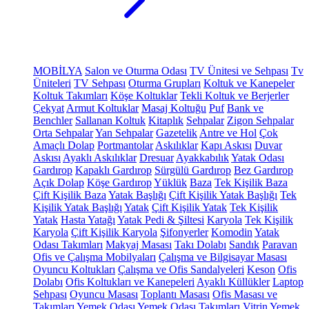
MOBİLYA
Salon ve Oturma Odası
TV Ünitesi ve Sehpası
Tv
Üniteleri
TV Sehpası
Oturma Grupları
Koltuk ve Kanepeler
Koltuk Takımları
Köşe Koltuklar
Tekli Koltuk ve Berjerler
Çekyat
Armut Koltuklar
Masaj Koltuğu
Puf
Bank ve
Benchler
Sallanan Koltuk
Kitaplık
Sehpalar
Zigon Sehpalar
Orta Sehpalar
Yan Sehpalar
Gazetelik
Antre ve Hol
Çok
Amaçlı Dolap
Portmantolar
Askılıklar
Kapı Askısı
Duvar
Askısı
Ayaklı Askılıklar
Dresuar
Ayakkabılık
Yatak Odası
Gardırop
Kapaklı Gardırop
Sürgülü Gardırop
Bez Gardırop
Açık Dolap
Köşe Gardırop
Yüklük
Baza
Tek Kişilik Baza
Çift Kişilik Baza
Yatak Başlığı
Çift Kişilik Yatak Başlığı
Tek
Kişilik Yatak Başlığı
Yatak
Çift Kişilik Yatak
Tek Kişilik
Yatak
Hasta Yatağı
Yatak Pedi & Şiltesi
Karyola
Tek Kişilik
Karyola
Çift Kişilik Karyola
Şifonyerler
Komodin
Yatak
Odası Takımları
Makyaj Masası
Takı Dolabı
Sandık
Paravan
Ofis ve Çalışma Mobilyaları
Çalışma ve Bilgisayar Masası
Oyuncu Koltukları
Çalışma ve Ofis Sandalyeleri
Keson
Ofis
Dolabı
Ofis Koltukları ve Kanepeleri
Ayaklı Küllükler
Laptop
Sehpası
Oyuncu Masası
Toplantı Masası
Ofis Masası ve
Takımları
Yemek Odası
Yemek Odası Takımları
Vitrin
Yemek