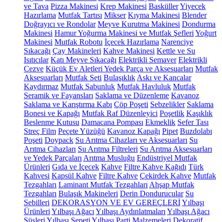
ve Tava
Pizza Makinesi
Krep Makinesi
Basküller
Yiyecek
Hazırlama
Mutfak Tartısı
Mikser
Kıyma Makinesi
Blender
Doğrayıcı ve Rondolar
Meyve Kurutma Makinesi
Dondurma
Makinesi
Hamur Yoğurma Makinesi ve Mutfak Şefleri
Yoğurt
Makinesi
Mutfak Robotu
İçecek Hazırlama
Narenciye
Sıkacağı
Çay Makineleri
Kahve Makinesi
Kettle ve Su
Isıtıcılar
Katı Meyve Sıkacağı
Elektrikli Semaver
Elektrikli
Cezve
Küçük Ev Aletleri Yedek Parça ve Aksesuarları
Mutfak
Aksesuarları
Mutfak Seti
Bulaşıklık
Askı ve Kancalar
Kaydırmaz
Mutfak Sabunluk
Mutfak Havluluk
Mutfak
Seramik ve Fayansları
Saklama ve Düzenleme
Kavanoz
Saklama ve Karıştırma Kabı
Çöp Poşeti
Sebzelikler
Saklama
Bonesi ve Kapağı
Mutfak Raf Düzenleyici
Poşetlik
Kaşıklık
Beslenme Kutusu
Damacana Pompası
Ekmeklik
Sefer Tası
Streç Film
Peçete Yüzüğü
Kavanoz Kapağı
Pipet
Buzdolabı
Poşeti
Doypack
Su Arıtma Cihazları ve Aksesuarları
Su
Arıtma Cihazları
Su Arıtma Filtreleri
Su Arıtma Aksesuarları
ve Yedek Parçaları
Arıtma Musluğu
Endüstriyel Mutfak
Ürünleri
Gıda ve İçecek
Kahve
Filtre Kahve Kağıdı
Türk
Kahvesi
Kapsül Kahve
Filtre Kahve
Çekirdek Kahve
Mutfak
Tezgahları
Laminant Mutfak Tezgahları
Ahşap Mutfak
Tezgahları
Bulaşık Makineleri
Derin Dondurucular
Su
Sebilleri
DEKORASYON VE EV GEREÇLERİ
Yılbaşı
Ürünleri
Yılbaşı Ağacı
Yılbaşı Aydınlatmaları
Yılbaşı Ağacı
Süsleri
Yılbaşı Sepeti
Yılbaşı Parti Malzemeleri
Dekoratif