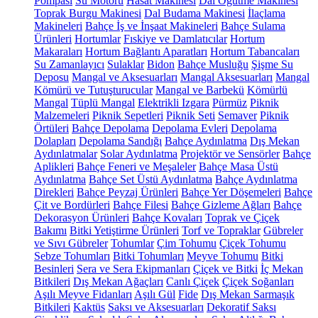
Pompası
Su Motoru
Hasat Makinesi
Dal Öğütme Makinesi
Toprak Burgu Makinesi
Dal Budama Makinesi
İlaçlama
Makineleri
Bahçe İş ve İnşaat Makineleri
Bahçe Sulama
Ürünleri
Hortumlar
Fıskiye ve Damlatıcılar
Hortum
Makaraları
Hortum Bağlantı Aparatları
Hortum Tabancaları
Su Zamanlayıcı
Sulaklar
Bidon
Bahçe Musluğu
Şişme Su
Deposu
Mangal ve Aksesuarları
Mangal Aksesuarları
Mangal
Kömürü ve Tutuşturucular
Mangal ve Barbekü
Kömürlü
Mangal
Tüplü Mangal
Elektrikli Izgara
Pürmüz
Piknik
Malzemeleri
Piknik Sepetleri
Piknik Seti
Semaver
Piknik
Örtüleri
Bahçe Depolama
Depolama Evleri
Depolama
Dolapları
Depolama Sandığı
Bahçe Aydınlatma
Dış Mekan
Aydınlatmalar
Solar Aydınlatma
Projektör ve Sensörler
Bahçe
Aplikleri
Bahçe Feneri ve Meşaleler
Bahçe Masa Üstü
Aydınlatma
Bahçe Set Üstü Aydınlatma
Bahçe Aydınlatma
Direkleri
Bahçe Peyzaj Ürünleri
Bahçe Yer Döşemeleri
Bahçe
Çit ve Bordürleri
Bahçe Filesi
Bahçe Gizleme Ağları
Bahçe
Dekorasyon Ürünleri
Bahçe Kovaları
Toprak ve Çiçek
Bakımı
Bitki Yetiştirme Ürünleri
Torf ve Topraklar
Gübreler
ve Sıvı Gübreler
Tohumlar
Çim Tohumu
Çiçek Tohumu
Sebze Tohumları
Bitki Tohumları
Meyve Tohumu
Bitki
Besinleri
Sera ve Sera Ekipmanları
Çiçek ve Bitki
İç Mekan
Bitkileri
Dış Mekan Ağaçları
Canlı Çiçek
Çiçek Soğanları
Aşılı Meyve Fidanları
Aşılı Gül
Fide
Dış Mekan Sarmaşık
Bitkileri
Kaktüs
Saksı ve Aksesuarları
Dekoratif Saksı