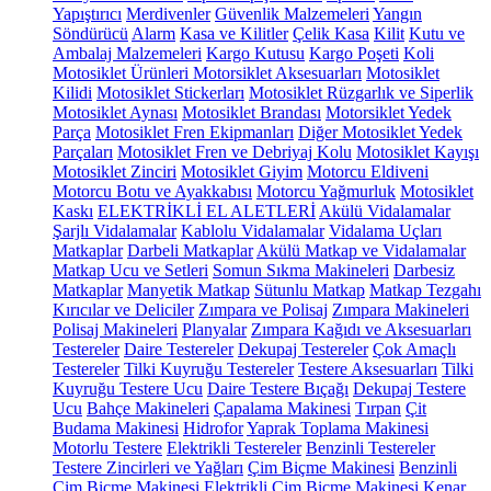
Yapıştırıcı
Merdivenler
Güvenlik Malzemeleri
Yangın
Söndürücü
Alarm
Kasa ve Kilitler
Çelik Kasa
Kilit
Kutu ve
Ambalaj Malzemeleri
Kargo Kutusu
Kargo Poşeti
Koli
Motosiklet Ürünleri
Motorsiklet Aksesuarları
Motosiklet
Kilidi
Motosiklet Stickerları
Motosiklet Rüzgarlık ve Siperlik
Motosiklet Aynası
Motosiklet Brandası
Motorsiklet Yedek
Parça
Motosiklet Fren Ekipmanları
Diğer Motosiklet Yedek
Parçaları
Motosiklet Fren ve Debriyaj Kolu
Motosiklet Kayışı
Motosiklet Zinciri
Motosiklet Giyim
Motorcu Eldiveni
Motorcu Botu ve Ayakkabısı
Motorcu Yağmurluk
Motosiklet
Kaskı
ELEKTRİKLİ EL ALETLERİ
Akülü Vidalamalar
Şarjlı Vidalamalar
Kablolu Vidalamalar
Vidalama Uçları
Matkaplar
Darbeli Matkaplar
Akülü Matkap ve Vidalamalar
Matkap Ucu ve Setleri
Somun Sıkma Makineleri
Darbesiz
Matkaplar
Manyetik Matkap
Sütunlu Matkap
Matkap Tezgahı
Kırıcılar ve Deliciler
Zımpara ve Polisaj
Zımpara Makineleri
Polisaj Makineleri
Planyalar
Zımpara Kağıdı ve Aksesuarları
Testereler
Daire Testereler
Dekupaj Testereler
Çok Amaçlı
Testereler
Tilki Kuyruğu Testereler
Testere Aksesuarları
Tilki
Kuyruğu Testere Ucu
Daire Testere Bıçağı
Dekupaj Testere
Ucu
Bahçe Makineleri
Çapalama Makinesi
Tırpan
Çit
Budama Makinesi
Hidrofor
Yaprak Toplama Makinesi
Motorlu Testere
Elektrikli Testereler
Benzinli Testereler
Testere Zincirleri ve Yağları
Çim Biçme Makinesi
Benzinli
Çim Biçme Makinesi
Elektrikli Çim Biçme Makinesi
Kenar