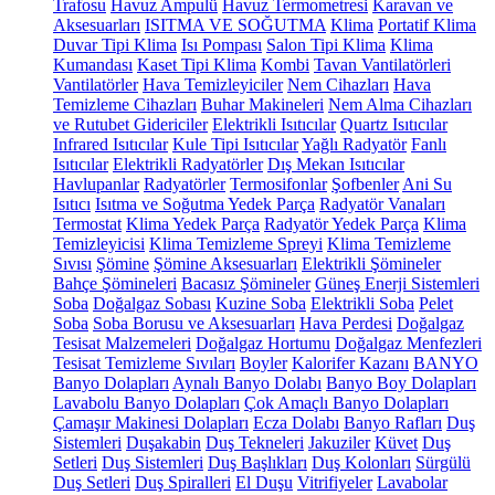
Trafosu
Havuz Ampulü
Havuz Termometresi
Karavan ve
Aksesuarları
ISITMA VE SOĞUTMA
Klima
Portatif Klima
Duvar Tipi Klima
Isı Pompası
Salon Tipi Klima
Klima
Kumandası
Kaset Tipi Klima
Kombi
Tavan Vantilatörleri
Vantilatörler
Hava Temizleyiciler
Nem Cihazları
Hava
Temizleme Cihazları
Buhar Makineleri
Nem Alma Cihazları
ve Rutubet Gidericiler
Elektrikli Isıtıcılar
Quartz Isıtıcılar
Infrared Isıtıcılar
Kule Tipi Isıtıcılar
Yağlı Radyatör
Fanlı
Isıtıcılar
Elektrikli Radyatörler
Dış Mekan Isıtıcılar
Havlupanlar
Radyatörler
Termosifonlar
Şofbenler
Ani Su
Isıtıcı
Isıtma ve Soğutma Yedek Parça
Radyatör Vanaları
Termostat
Klima Yedek Parça
Radyatör Yedek Parça
Klima
Temizleyicisi
Klima Temizleme Spreyi
Klima Temizleme
Sıvısı
Şömine
Şömine Aksesuarları
Elektrikli Şömineler
Bahçe Şömineleri
Bacasız Şömineler
Güneş Enerji Sistemleri
Soba
Doğalgaz Sobası
Kuzine Soba
Elektrikli Soba
Pelet
Soba
Soba Borusu ve Aksesuarları
Hava Perdesi
Doğalgaz
Tesisat Malzemeleri
Doğalgaz Hortumu
Doğalgaz Menfezleri
Tesisat Temizleme Sıvıları
Boyler
Kalorifer Kazanı
BANYO
Banyo Dolapları
Aynalı Banyo Dolabı
Banyo Boy Dolapları
Lavabolu Banyo Dolapları
Çok Amaçlı Banyo Dolapları
Çamaşır Makinesi Dolapları
Ecza Dolabı
Banyo Rafları
Duş
Sistemleri
Duşakabin
Duş Tekneleri
Jakuziler
Küvet
Duş
Setleri
Duş Sistemleri
Duş Başlıkları
Duş Kolonları
Sürgülü
Duş Setleri
Duş Spiralleri
El Duşu
Vitrifiyeler
Lavabolar