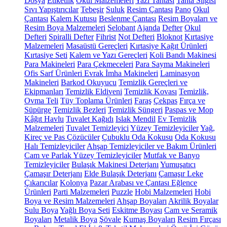
Dosya
Etiketlik
Okul Malzemeleri
Yazı Tahtası
Tahta Silgisi
Sıvı Yapıştırıcılar
Tebeşir
Suluk
Resim Çantası
Pano
Okul
Çantası
Kalem Kutusu
Beslenme Çantası
Resim Boyaları ve
Resim Boya Malzemeleri
Selobant
Ajanda
Defter
Okul
Defteri
Spiralli Defter
Fihrist
Not Defteri
Bloknot
Kırtasiye
Malzemeleri
Masaüstü Gereçleri
Kırtasiye Kağıt Ürünleri
Kırtasiye Seti
Kalem ve Yazı Gereçleri
Koli Bandı Makinesi
Para Makineleri
Para Çekmeceleri
Para Sayma Makineleri
Ofis Sarf Ürünleri
Evrak İmha Makineleri
Laminasyon
Makineleri
Barkod Okuyucu
Temizlik Gereçleri ve
Ekipmanları
Temizlik Eldiveni
Temizlik Kovası
Temizlik,
Ovma Teli
Tüy Toplama Ürünleri
Faraş
Çekpas
Fırça ve
Süpürge
Temizlik Bezleri
Temizlik Süngeri
Paspas ve Mop
Kâğıt Havlu
Tuvalet Kağıdı
Islak Mendil
Ev Temizlik
Malzemeleri
Tuvalet Temizleyici
Yüzey Temizleyiciler
Yağ,
Kireç ve Pas Çözücüler
Çubuklu Oda Kokusu
Oda Kokusu
Halı Temizleyiciler
Ahşap Temizleyiciler ve Bakım Ürünleri
Cam ve Parlak Yüzey Temizleyiciler
Mutfak ve Banyo
Temizleyiciler
Bulaşık Makinesi Deterjanı
Yumuşatıcı
Çamaşır Deterjanı
Elde Bulaşık Deterjanı
Çamaşır Leke
Çıkarıcılar
Kolonya
Pazar Arabası ve Çantası
Eğlence
Ürünleri
Parti Malzemeleri
Puzzle
Hobi Malzemeleri
Hobi
Boya ve Resim Malzemeleri
Ahşap Boyaları
Akrilik Boyalar
Sulu Boya
Yağlı Boya Seti
Eskitme Boyası
Cam ve Seramik
Boyaları
Metalik Boya
Şövale
Kumaş Boyaları
Resim Fırçası