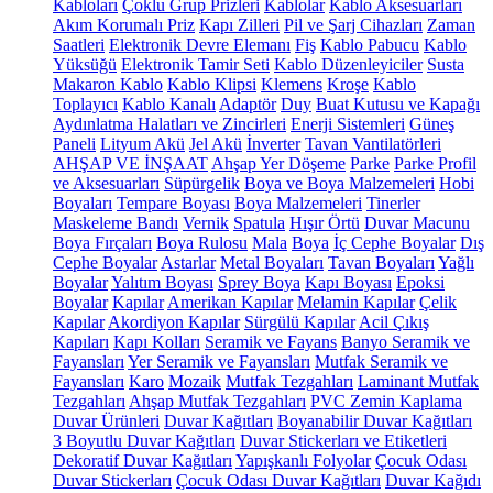
Kabloları
Çoklu Grup Prizleri
Kablolar
Kablo Aksesuarları
Akım Korumalı Priz
Kapı Zilleri
Pil ve Şarj Cihazları
Zaman
Saatleri
Elektronik Devre Elemanı
Fiş
Kablo Pabucu
Kablo
Yüksüğü
Elektronik Tamir Seti
Kablo Düzenleyiciler
Susta
Makaron Kablo
Kablo Klipsi
Klemens
Kroşe
Kablo
Toplayıcı
Kablo Kanalı
Adaptör
Duy
Buat Kutusu ve Kapağı
Aydınlatma Halatları ve Zincirleri
Enerji Sistemleri
Güneş
Paneli
Lityum Akü
Jel Akü
İnverter
Tavan Vantilatörleri
AHŞAP VE İNŞAAT
Ahşap Yer Döşeme
Parke
Parke Profil
ve Aksesuarları
Süpürgelik
Boya ve Boya Malzemeleri
Hobi
Boyaları
Tempare Boyası
Boya Malzemeleri
Tinerler
Maskeleme Bandı
Vernik
Spatula
Hışır Örtü
Duvar Macunu
Boya Fırçaları
Boya Rulosu
Mala
Boya
İç Cephe Boyalar
Dış
Cephe Boyalar
Astarlar
Metal Boyaları
Tavan Boyaları
Yağlı
Boyalar
Yalıtım Boyası
Sprey Boya
Kapı Boyası
Epoksi
Boyalar
Kapılar
Amerikan Kapılar
Melamin Kapılar
Çelik
Kapılar
Akordiyon Kapılar
Sürgülü Kapılar
Acil Çıkış
Kapıları
Kapı Kolları
Seramik ve Fayans
Banyo Seramik ve
Fayansları
Yer Seramik ve Fayansları
Mutfak Seramik ve
Fayansları
Karo
Mozaik
Mutfak Tezgahları
Laminant Mutfak
Tezgahları
Ahşap Mutfak Tezgahları
PVC Zemin Kaplama
Duvar Ürünleri
Duvar Kağıtları
Boyanabilir Duvar Kağıtları
3 Boyutlu Duvar Kağıtları
Duvar Stickerları ve Etiketleri
Dekoratif Duvar Kağıtları
Yapışkanlı Folyolar
Çocuk Odası
Duvar Stickerları
Çocuk Odası Duvar Kağıtları
Duvar Kağıdı