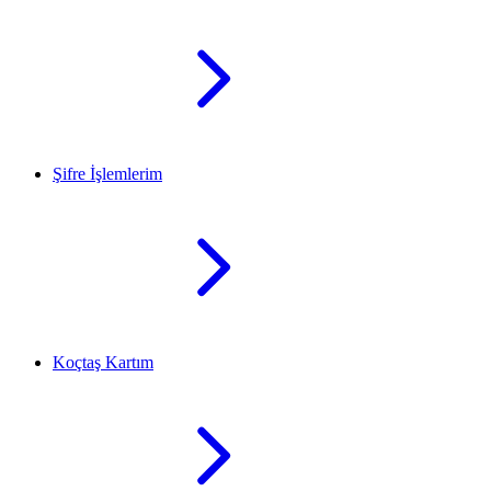
Şifre İşlemlerim
Koçtaş Kartım