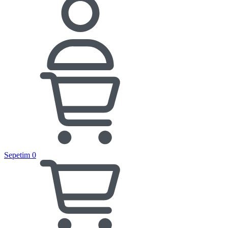
Sepetim
0