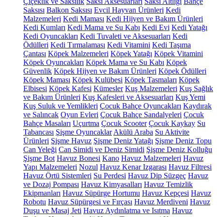
Çiçeklik ve Saksılık
Saksı Aksesuarları
Saksı Altlığı
Bahçe
Saksısı
Balkon Saksısı
Evcil Hayvan Ürünleri
Kedi
Malzemeleri
Kedi Maması
Kedi Hijyen ve Bakım Ürünleri
Kedi Kumları
Kedi Mama ve Su Kabı
Kedi Evi
Kedi Yatağı
Kedi Oyuncakları
Kedi Tuvaleti ve Aksesuarları
Kedi
Ödülleri
Kedi Tırmalaması
Kedi Vitamini
Kedi Taşıma
Çantası
Köpek Malzemeleri
Köpek Yatağı
Köpek Vitamini
Köpek Oyuncakları
Köpek Mama ve Su Kabı
Köpek
Güvenlik
Köpek Hijyen ve Bakım Ürünleri
Köpek Ödülleri
Köpek Maması
Köpek Kulübesi
Köpek Tasmaları
Köpek
Elbisesi
Köpek Kafesi
Kümesler
Kuş Malzemeleri
Kuş Sağlık
ve Bakım Ürünleri
Kuş Kafesleri ve Aksesuarları
Kuş Yemi
Kuş Suluk ve Yemlikleri
Çocuk Bahçe Oyuncakları
Kaydırak
ve Salıncak
Oyun Evleri
Çocuk Bahçe Sandalyeleri
Çocuk
Bahçe Masaları
Uçurtma
Çocuk Scooter
Çocuk Kaykay
Su
Tabancası
Şişme Oyuncaklar
Akülü Araba
Su Aktivite
Ürünleri
Şişme Havuz
Şişme Deniz Yatağı
Şişme Deniz Topu
Can Yeleği
Can Simidi ve Deniz Simidi
Şişme Deniz Kolluğu
Şişme Bot
Havuz Bonesi
Kano
Havuz Malzemeleri
Havuz
Yapı Malzemeleri
Nozul
Havuz Kenar Izgarası
Havuz Filtresi
Havuz Örtü Sistemleri
Su Perdesi
Havuz Dip Süzgeç
Havuz
ve Dozaj Pompası
Havuz Kimyasalları
Havuz Temizlik
Ekipmanları
Havuz Süpürge Hortumu
Havuz Kepçesi
Havuz
Robotu
Havuz Süpürgesi ve Fırçası
Havuz Merdiveni
Havuz
Duşu ve Masaj Jeti
Havuz Aydınlatma ve Isıtma
Havuz