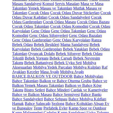
Masası Sandalyesi
Konsol
Servis Masaları
Masa ve Masa
Takımları
Yemek Masası ve Takımları
Mutfak Masası ve
Takımları
Çocuk Odası
Çocuk Odası Duvar Stickerları
Çocuk
Odası Duvar Kağıtları
Çocuk Odası Sandalyeleri
Çocuk
Odası Gardıropları
Çocuk Odası Masası
Çocuk Odası Bazası
Çocuk Odası Takımları
Çocuk Odası Komodini
Çocuk Odası
Karyolaları
Genç Odası
Genç Odası Takımları
Genç Odası
Komodini
Genç Odası Şifonyerleri
Genç Odası Bazaları
Genç Odası Gardıropları
Genç Odası Karyolaları
Ranza
Bebek Odası
Bebek Beşikleri
Mama Sandalyesi
Bebek
Karyolaları
Bebek Gardıropları
Bebek Yatakları
Bebek Odası
Takımları
Oyuncak Dolabı
Bebek Şifonyer
Bebek Odası
Tekstili
Bebek Yorganı
Bebek Çarşafı
Bebek Nevresim
Takımı
Bebek Battaniyesi
Bebek Uyku Seti
Mobilya
Aksesuarları
Mobilya Yedek Parçaları
Mobilya Kulpları
Raf
Ayakları
Keçeler
Masa Ayağı
Mobilya Ayağı
BAHÇE,BALKON VE OUTDOOR
Bahçe Mobilyaları
Bahçe Takımları
Balkon ve Bahçe Oturma Grubu
Bahçe ve
Balkon Yemek Masası Takımları
Balkon ve Bahçe Köşe
Takımı
Bistro Setleri
Bahçe Minderi
Çardak ve Kameriyeler
Bahçe ve Balkon Masası
Bahçe Şemsiyesi
Bahçe Bankı
Bahçe Sandalyeleri
Bahçe Sehpası
Bahçe Mobilya Kılıfları
Hamak
Bahçe Salıncağı
Şezlong
Bahçe Koltukları
Ahşap Ev
ve Bungalov
Tente
Prefabrik Evler
Kamp Spor ve Outdoor
Kamp Malzemeleri
Çadırlar
Kamp Sandalyesi
Uyku Tulumu