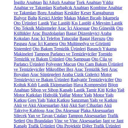
İngiliz Anahtarı
İki Ağızlı Anahtar
Tork Anahtarı
Yıldız
Anahtar ve Takımları
Kurbağcık Anahtarı
Kombine Anahtar
ve Takımları
Boru Anahtarı
Keskiler
Keser
Kargaburun
Balyoz
Balta
Kesici Aletler
Makas
Maket Bıçağı
Iskarpela
Oto Ürünleri
Lastik
Yaz Lastiği
Kış Lastiği
4 Mevsim Lastik
Oto Teknik Malzemeler
Araç İçi Aksesuar
Oto Güneşlik
Oto
Küllükler
Araç Buzdolapları
Bagaj Düzenleyici
Araba
Kokuları
Araç İçi Telefon Tutucular
Bagaj Havuzu
Oto
Paspası
Araç İçi Kamera
Oto Multimedya ve Görüntü
Sistemleri
Oto Bakım Temizlik Ürünleri
Basınçlı Yıkama
Makineleri
Tampon Parlatıcı ve Temizleyiciler
Torpido
Temizlik ve Bakım Ürünleri
Oto Şampuan
Oto Cila ve
Parlatıcı Ürünleri
Polyester Macun
Oto Cam Bakım Ürünleri
ve Temizleyiciler
Mikrofiber Bez
Araç Temizlik Seti
Araç
Boyaları
Araç Süpürgeleri
Araba Çizik Giderici
Motor
Temizleyici ve Bakım Ürünleri
Radyatör Temizleyiciler
Oto
Koltuk Kılıfı
Lastik Ekipmanları
Hava Kompresörü
Bijon
Anahtarı
Sibop ve Sibop Kapağı
Lastik Tamir Kiti
Kriko
Yağ
Motor Katkıları
Hidrolik Yağlar
Motor Yağı
Motor Yağı
Katkısı
Gres Yağı
Yakıt Katkısı
Şanzıman Yağı ve Katkısı
Akü ve Akü Aksesuarları
Akü
Akü Şarj Cihazları
Akü
Takviye Kablosu
Araç Dış Aksesuar
Plaka Aksesuarları
Silecek
Yan ve Tavan Çıtaları
Tampon Aksesuarları
Trafik
Setleri
Oto Brandaları
Vinç ve Vinç Aksesuarları
Jant ve Jant
Kapağı
Trafik Ürünleri
Oto Projektör
Diğer Trafik Ürünleri