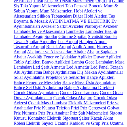
ve Rulosu
Tuval
El İşi & Tekstil Malzemeleri
Örgü İpi
Güpür
Şiş
Takı Yapım Malzemeleri
Takı Pensesi
Boncuk
Mum &
Sabun Yapımı
Mum Malzemeleri
Hobi Aletleri ve
Aksesuarları
Silikon Tabancaları
Diğer Hobi Aletleri
Taş
Boyama & Mozaik
AYDINLATMA VE ELEKTRİK
Ev
Aydınlatmaları
Avizeler
Sarkıt Avizeler
Plafonyer Avizeler
Lambaderler ve Aksesuarları
Lambader
Lambader Başlığı
Lambader Ayağı
Spotlar
Gömme Spotlar
Sıvaüstü Spotlar
Tavan Spotlar
Ampuller
Led Ampul
Halojen Ampul
Tasarruflu Ampul
Rustik Ampul
Akıllı Ampul
Floresan
Ampul
Abajurlar ve Aksesuarları
Abajur
Abajur Şapkaları
Abajur Ayaklığı
Fener ve Işıldaklar
Aplikler
Duvar Aplikleri
Tablo Aplikleri
Banyo Aplikleri
Lamba
Gece Lambaları
Masa
Lambaları
Led Şerit
Armatür
Led Armatür
Led Panel
Tezgah
Altı Aydınlatma
Bahçe Aydınlatma
Dış Mekan Aydınlatmalar
Solar Aydınlatma
Projektör ve Sensörler
Bahçe Aplikleri
Bahçe Feneri ve Meşaleler
Bahçe Masa Üstü Aydınlatma
Bahçe Set Üstü Aydınlatma
Bahçe Aydınlatma Direkleri
Çocuk Odası Aydınlatma
Çocuk Gece Lambası
Çocuk Odası
Duvar Aydınlatmaları
Çocuk Odası Abajuru
Çocuk Odası
Avizesi
Çocuk Masa Lambası
Elektrik Malzemeleri
Priz ve
Anahtarlar
Priz Kutusu
Telefon Prizi
Priz Çerçevesi
Golyat
Priz
Nümeris Priz
Priz
Anahtar Priz
Şalt Malzemeleri
Sigorta
Kutusu
Kontaktör
Elektrik Sigortası
Şalter
Kaçak Akım
Rölesi
Elektrik Sayacı
Uzatma Kablosu ve Grup Priz
Uzatma