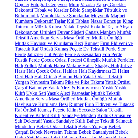
Objeler
Fotoğraf Çerçevesi
Mum
Vazolar
Yapay Çiçekler
Dekoratif Tabak ve Kaseler
Biblo
Şaraplıklar
Tütsülük ve
Buhurdanlık
Mumluklar ve Şamdanlar
Meyvelik
Magnet
Kumbara
Dekoratif Taşlar
Kül Tablası
Nazar Boncuğu
Kitap
Tutucular
Müzik Kutusu
Yatak Tepsisi
Kokulu Taşlar
Ahşap
Dekorasyon Ürünleri
Duvar Süsleri
Cansız Manken
Mutfak
Tekstili
Amerikan Servis
Masa Örtüleri
Mutfak Önlüğü
Mutfak Havlusu ve Kurulama Bezi
Runner
Fırın Eldiveni ve
Tutacak
Raf Örtüsü
Kumaş Peçete
Ev Tekstili
Perde
Stor
Perde
Jaluziler
Tül Perde
Perde Aksesuarları
Fon Perde
Rustik Perde
Çocuk Odası Perdesi
Güneşlik
Mutfak Perdeleri
Halı
Yolluk
Mutfak Halısı
Makine Halısı
Shaggy Halı
Jüt ve
Hasır Halı
Çocuk Odası Halıları
Halı Kaydırmazı
El Halısı
Deri Halı
Halı Örtüsü
Bambu Halı
Yatak Odası Tekstili
Yorgan
Nevresim Takımı
Pike ve Pike Takımı
Yatak Örtüsü
Çarşaf
Battaniye
Yatak Alezi & Koruyucusu
Yastık
Yastık
Kılıfı
Uyku Seti
Yastık Alezi
Paspaslar
Mutfak Tekstili
Amerikan Servis
Masa Örtüleri
Mutfak Önlüğü
Mutfak
Havlusu ve Kurulama Bezi
Runner
Fırın Eldiveni ve Tutacak
Raf Örtüsü
Kumaş Peçete
Kilim
Seccade
Salon Tekstili
Kırlent ve Kırlent Kılıfı
Sandalye Minderi
Koltuk Örtüsü ve
Şalı
Dekoratif Yastık
Sandalye Kılıfı
Bahçe Tekstili
Salıncak
Minderleri
Bebek Odası Tekstili
Bebek Yorganı
Bebek
Çarşafı
Bebek Nevresim Takımı
Bebek Battaniyesi
Bebek
Uyku Seti
Banyo Tekstil
Banyo Paspasları
Banyo Bakım