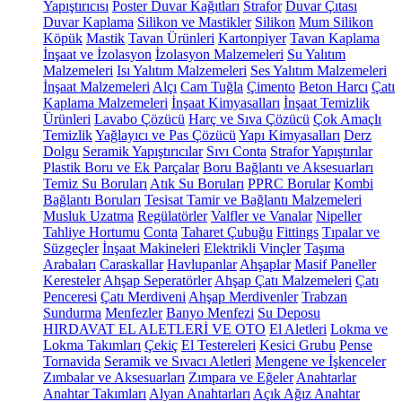
Yapıştırıcısı
Poster Duvar Kağıtları
Strafor
Duvar Çıtası
Duvar Kaplama
Silikon ve Mastikler
Silikon
Mum Silikon
Köpük
Mastik
Tavan Ürünleri
Kartonpiyer
Tavan Kaplama
İnşaat ve İzolasyon
İzolasyon Malzemeleri
Su Yalıtım
Malzemeleri
Isı Yalıtım Malzemeleri
Ses Yalıtım Malzemeleri
İnşaat Malzemeleri
Alçı
Cam Tuğla
Çimento
Beton Harcı
Çatı
Kaplama Malzemeleri
İnşaat Kimyasalları
İnşaat Temizlik
Ürünleri
Lavabo Çözücü
Harç ve Sıva Çözücü
Çok Amaçlı
Temizlik
Yağlayıcı ve Pas Çözücü
Yapı Kimyasalları
Derz
Dolgu
Seramik Yapıştırıcılar
Sıvı Conta
Strafor Yapıştırılar
Plastik Boru ve Ek Parçalar
Boru Bağlantı ve Aksesuarları
Temiz Su Boruları
Atık Su Boruları
PPRC Borular
Kombi
Bağlantı Boruları
Tesisat Tamir ve Bağlantı Malzemeleri
Musluk Uzatma
Regülatörler
Valfler ve Vanalar
Nipeller
Tahliye Hortumu
Conta
Taharet Çubuğu
Fittings
Tıpalar ve
Süzgeçler
İnşaat Makineleri
Elektrikli Vinçler
Taşıma
Arabaları
Caraskallar
Havlupanlar
Ahşaplar
Masif Paneller
Keresteler
Ahşap Seperatörler
Ahşap Çatı Malzemeleri
Çatı
Penceresi
Çatı Merdiveni
Ahşap Merdivenler
Trabzan
Sundurma
Menfezler
Banyo Menfezi
Su Deposu
HIRDAVAT EL ALETLERİ VE OTO
El Aletleri
Lokma ve
Lokma Takımları
Çekiç
El Testereleri
Kesici Grubu
Pense
Tornavida
Seramik ve Sıvacı Aletleri
Mengene ve İşkenceler
Zımbalar ve Aksesuarları
Zımpara ve Eğeler
Anahtarlar
Anahtar Takımları
Alyan Anahtarları
Açık Ağız Anahtar