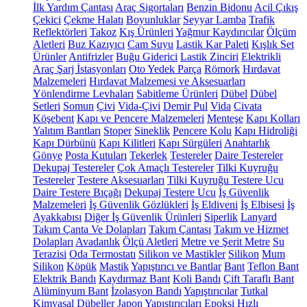
İlk Yardım Çantası
Araç Sigortaları
Benzin Bidonu
Acil Çıkış
Çekici
Çekme Halatı
Boyunluklar
Seyyar Lamba
Trafik
Reflektörleri
Takoz
Kış Ürünleri
Yağmur Kaydırıcılar
Ölçüm
Aletleri
Buz Kazıyıcı
Cam Suyu
Lastik Kar Paleti
Kışlık Set
Ürünler
Antifrizler
Buğu Giderici
Lastik Zinciri
Elektrikli
Araç Şarj İstasyonları
Oto Yedek Parça
Römork
Hırdavat
Malzemeleri
Hırdavat Malzemesi ve Aksesuarları
Yönlendirme Levhaları
Sabitleme Ürünleri
Dübel
Dübel
Setleri
Somun
Çivi
Vida-Çivi
Demir Pul
Vida
Civata
Köşebent
Kapı ve Pencere Malzemeleri
Menteşe
Kapı Kolları
Yalıtım Bantları
Stoper
Sineklik
Pencere Kolu
Kapı Hidroliği
Kapı Dürbünü
Kapı Kilitleri
Kapı Sürgüleri
Anahtarlık
Gönye
Posta Kutuları
Tekerlek
Testereler
Daire Testereler
Dekupaj Testereler
Çok Amaçlı Testereler
Tilki Kuyruğu
Testereler
Testere Aksesuarları
Tilki Kuyruğu Testere Ucu
Daire Testere Bıçağı
Dekupaj Testere Ucu
İş Güvenlik
Malzemeleri
İş Güvenlik Gözlükleri
İş Eldiveni
İş Elbisesi
İş
Ayakkabısı
Diğer İş Güvenlik Ürünleri
Siperlik
Lanyard
Takım Çanta Ve Dolapları
Takım Çantası
Takım ve Hizmet
Dolapları
Avadanlık
Ölçü Aletleri
Metre ve Şerit Metre
Su
Terazisi
Oda Termostatı
Silikon ve Mastikler
Silikon
Mum
Silikon
Köpük
Mastik
Yapıştırıcı ve Bantlar
Bant
Teflon Bant
Elektrik Bandı
Kaydırmaz Bant
Koli Bandı
Çift Taraflı Bant
Alüminyum Bant
İzolasyon Bandı
Yapıştırıcılar
Tutkal
Kimyasal Dübeller
Japon Yapıştırıcıları
Epoksi
Hızlı