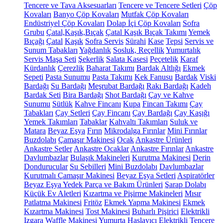
Tencere ve Tava Aksesuarları
Tencere ve Tencere Setleri
Çöp
Kovaları
Banyo Çöp Kovaları
Mutfak Çöp Kovaları
Endüstriyel Çöp Kovaları
Dolap İçi Çöp Kovaları
Sofra
Grubu
Çatal,Kaşık,Bıçak
Çatal Kaşık Bıçak Takımı
Yemek
Bıçağı
Çatal
Kaşık
Sofra Servis
Sürahi
Kase
Tepsi
Servis ve
Sunum Tabakları
Yağdanlık
Sosluk, Reçellik
Yumurtalık
Servis Maşa Seti
Şekerlik
Salata Kasesi
Peçetelik
Karaf
Kürdanlık
Çerezlik
Baharat Takımı
Bardak Altlığı
Ekmek
Sepeti
Pasta Sunumu
Pasta Takımı
Kek Fanusu
Bardak
Viski
Bardağı
Su Bardağı
Meşrubat Bardağı
Rakı Bardağı
Kadeh
Bardak Seti
Bira Bardağı
Shot Bardağı
Çay ve Kahve
Sunumu
Sütlük
Kahve Fincanı
Kupa
Fincan Takımı
Çay
Tabakları
Çay Setleri
Çay Fincanı
Çay Bardağı
Çay Kaşığı
Yemek Takımları
Tabaklar
Kahvaltı Takımları
Suluk ve
Matara
Beyaz Eşya
Fırın
Mikrodalga Fırınlar
Mini Fırınlar
Buzdolabı
Çamaşır Makinesi
Ocak
Ankastre Ürünleri
Ankastre Setler
Ankastre Ocaklar
Ankastre Fırınlar
Ankastre
Davlumbazlar
Bulaşık Makineleri
Kurutma Makinesi
Derin
Dondurucular
Su Sebilleri
Mini Buzdolabı
Davlumbazlar
Kurutmalı Çamaşır Makinesi
Beyaz Eşya Setleri
Aspiratörler
Beyaz Eşya Yedek Parça ve Bakım Ürünleri
Şarap Dolabı
Küçük Ev Aletleri
Kızartma ve Pişirme Makineleri
Mısır
Patlatma Makinesi
Fritöz
Ekmek Yapma Makinesi
Ekmek
Kızartma Makinesi
Tost Makinesi
Buharlı Pişirici
Elektrikli
Izgara
Waffle Makinesi
Yumurta Haşlayıcı
Elektrikli Tencere