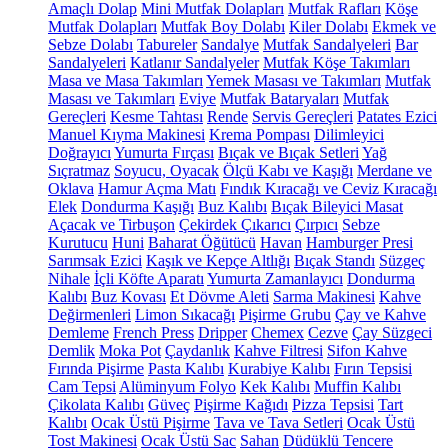
Amaçlı Dolap
Mini Mutfak Dolapları
Mutfak Rafları
Köşe
Mutfak Dolapları
Mutfak Boy Dolabı
Kiler Dolabı
Ekmek ve
Sebze Dolabı
Tabureler
Sandalye
Mutfak Sandalyeleri
Bar
Sandalyeleri
Katlanır Sandalyeler
Mutfak Köşe Takımları
Masa ve Masa Takımları
Yemek Masası ve Takımları
Mutfak
Masası ve Takımları
Eviye
Mutfak Bataryaları
Mutfak
Gereçleri
Kesme Tahtası
Rende
Servis Gereçleri
Patates Ezici
Manuel Kıyma Makinesi
Krema Pompası
Dilimleyici
Doğrayıcı
Yumurta Fırçası
Bıçak ve Bıçak Setleri
Yağ
Sıçratmaz
Soyucu, Oyacak
Ölçü Kabı ve Kaşığı
Merdane ve
Oklava
Hamur Açma Matı
Fındık Kıracağı ve Ceviz Kıracağı
Elek
Dondurma Kaşığı
Buz Kalıbı
Bıçak Bileyici Masat
Açacak ve Tirbuşon
Çekirdek Çıkarıcı
Çırpıcı
Sebze
Kurutucu
Huni
Baharat Öğütücü
Havan
Hamburger Presi
Sarımsak Ezici
Kaşık ve Kepçe Altlığı
Bıçak Standı
Süzgeç
Nihale
İçli Köfte Aparatı
Yumurta Zamanlayıcı
Dondurma
Kalıbı
Buz Kovası
Et Dövme Aleti
Sarma Makinesi
Kahve
Değirmenleri
Limon Sıkacağı
Pişirme Grubu
Çay ve Kahve
Demleme
French Press
Dripper
Chemex
Cezve
Çay Süzgeci
Demlik
Moka Pot
Çaydanlık
Kahve Filtresi
Sifon Kahve
Fırında Pişirme
Pasta Kalıbı
Kurabiye Kalıbı
Fırın Tepsisi
Cam Tepsi
Alüminyum Folyo
Kek Kalıbı
Muffin Kalıbı
Çikolata Kalıbı
Güveç
Pişirme Kağıdı
Pizza Tepsisi
Tart
Kalıbı
Ocak Üstü Pişirme
Tava ve Tava Setleri
Ocak Üstü
Tost Makinesi
Ocak Üstü Sac
Sahan
Düdüklü Tencere