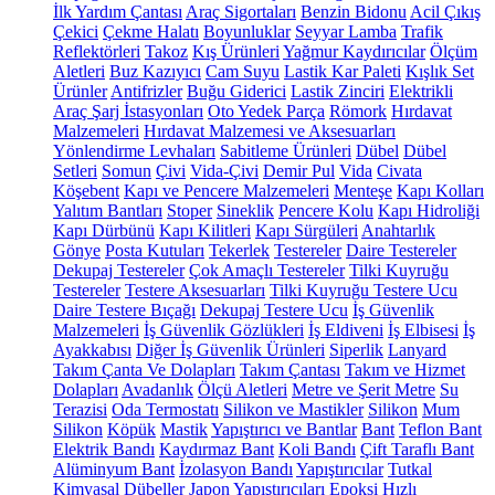
İlk Yardım Çantası
Araç Sigortaları
Benzin Bidonu
Acil Çıkış
Çekici
Çekme Halatı
Boyunluklar
Seyyar Lamba
Trafik
Reflektörleri
Takoz
Kış Ürünleri
Yağmur Kaydırıcılar
Ölçüm
Aletleri
Buz Kazıyıcı
Cam Suyu
Lastik Kar Paleti
Kışlık Set
Ürünler
Antifrizler
Buğu Giderici
Lastik Zinciri
Elektrikli
Araç Şarj İstasyonları
Oto Yedek Parça
Römork
Hırdavat
Malzemeleri
Hırdavat Malzemesi ve Aksesuarları
Yönlendirme Levhaları
Sabitleme Ürünleri
Dübel
Dübel
Setleri
Somun
Çivi
Vida-Çivi
Demir Pul
Vida
Civata
Köşebent
Kapı ve Pencere Malzemeleri
Menteşe
Kapı Kolları
Yalıtım Bantları
Stoper
Sineklik
Pencere Kolu
Kapı Hidroliği
Kapı Dürbünü
Kapı Kilitleri
Kapı Sürgüleri
Anahtarlık
Gönye
Posta Kutuları
Tekerlek
Testereler
Daire Testereler
Dekupaj Testereler
Çok Amaçlı Testereler
Tilki Kuyruğu
Testereler
Testere Aksesuarları
Tilki Kuyruğu Testere Ucu
Daire Testere Bıçağı
Dekupaj Testere Ucu
İş Güvenlik
Malzemeleri
İş Güvenlik Gözlükleri
İş Eldiveni
İş Elbisesi
İş
Ayakkabısı
Diğer İş Güvenlik Ürünleri
Siperlik
Lanyard
Takım Çanta Ve Dolapları
Takım Çantası
Takım ve Hizmet
Dolapları
Avadanlık
Ölçü Aletleri
Metre ve Şerit Metre
Su
Terazisi
Oda Termostatı
Silikon ve Mastikler
Silikon
Mum
Silikon
Köpük
Mastik
Yapıştırıcı ve Bantlar
Bant
Teflon Bant
Elektrik Bandı
Kaydırmaz Bant
Koli Bandı
Çift Taraflı Bant
Alüminyum Bant
İzolasyon Bandı
Yapıştırıcılar
Tutkal
Kimyasal Dübeller
Japon Yapıştırıcıları
Epoksi
Hızlı