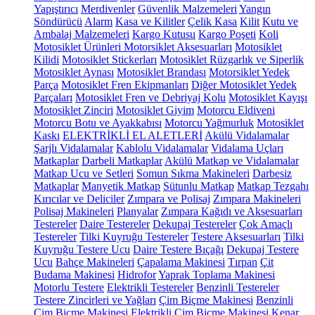
Yapıştırıcı
Merdivenler
Güvenlik Malzemeleri
Yangın
Söndürücü
Alarm
Kasa ve Kilitler
Çelik Kasa
Kilit
Kutu ve
Ambalaj Malzemeleri
Kargo Kutusu
Kargo Poşeti
Koli
Motosiklet Ürünleri
Motorsiklet Aksesuarları
Motosiklet
Kilidi
Motosiklet Stickerları
Motosiklet Rüzgarlık ve Siperlik
Motosiklet Aynası
Motosiklet Brandası
Motorsiklet Yedek
Parça
Motosiklet Fren Ekipmanları
Diğer Motosiklet Yedek
Parçaları
Motosiklet Fren ve Debriyaj Kolu
Motosiklet Kayışı
Motosiklet Zinciri
Motosiklet Giyim
Motorcu Eldiveni
Motorcu Botu ve Ayakkabısı
Motorcu Yağmurluk
Motosiklet
Kaskı
ELEKTRİKLİ EL ALETLERİ
Akülü Vidalamalar
Şarjlı Vidalamalar
Kablolu Vidalamalar
Vidalama Uçları
Matkaplar
Darbeli Matkaplar
Akülü Matkap ve Vidalamalar
Matkap Ucu ve Setleri
Somun Sıkma Makineleri
Darbesiz
Matkaplar
Manyetik Matkap
Sütunlu Matkap
Matkap Tezgahı
Kırıcılar ve Deliciler
Zımpara ve Polisaj
Zımpara Makineleri
Polisaj Makineleri
Planyalar
Zımpara Kağıdı ve Aksesuarları
Testereler
Daire Testereler
Dekupaj Testereler
Çok Amaçlı
Testereler
Tilki Kuyruğu Testereler
Testere Aksesuarları
Tilki
Kuyruğu Testere Ucu
Daire Testere Bıçağı
Dekupaj Testere
Ucu
Bahçe Makineleri
Çapalama Makinesi
Tırpan
Çit
Budama Makinesi
Hidrofor
Yaprak Toplama Makinesi
Motorlu Testere
Elektrikli Testereler
Benzinli Testereler
Testere Zincirleri ve Yağları
Çim Biçme Makinesi
Benzinli
Çim Biçme Makinesi
Elektrikli Çim Biçme Makinesi
Kenar