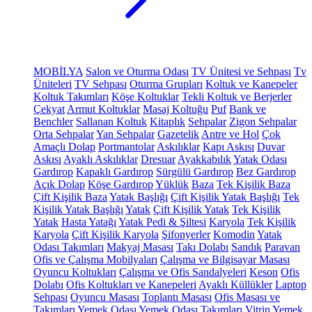
MOBİLYA
Salon ve Oturma Odası
TV Ünitesi ve Sehpası
Tv
Üniteleri
TV Sehpası
Oturma Grupları
Koltuk ve Kanepeler
Koltuk Takımları
Köşe Koltuklar
Tekli Koltuk ve Berjerler
Çekyat
Armut Koltuklar
Masaj Koltuğu
Puf
Bank ve
Benchler
Sallanan Koltuk
Kitaplık
Sehpalar
Zigon Sehpalar
Orta Sehpalar
Yan Sehpalar
Gazetelik
Antre ve Hol
Çok
Amaçlı Dolap
Portmantolar
Askılıklar
Kapı Askısı
Duvar
Askısı
Ayaklı Askılıklar
Dresuar
Ayakkabılık
Yatak Odası
Gardırop
Kapaklı Gardırop
Sürgülü Gardırop
Bez Gardırop
Açık Dolap
Köşe Gardırop
Yüklük
Baza
Tek Kişilik Baza
Çift Kişilik Baza
Yatak Başlığı
Çift Kişilik Yatak Başlığı
Tek
Kişilik Yatak Başlığı
Yatak
Çift Kişilik Yatak
Tek Kişilik
Yatak
Hasta Yatağı
Yatak Pedi & Şiltesi
Karyola
Tek Kişilik
Karyola
Çift Kişilik Karyola
Şifonyerler
Komodin
Yatak
Odası Takımları
Makyaj Masası
Takı Dolabı
Sandık
Paravan
Ofis ve Çalışma Mobilyaları
Çalışma ve Bilgisayar Masası
Oyuncu Koltukları
Çalışma ve Ofis Sandalyeleri
Keson
Ofis
Dolabı
Ofis Koltukları ve Kanepeleri
Ayaklı Küllükler
Laptop
Sehpası
Oyuncu Masası
Toplantı Masası
Ofis Masası ve
Takımları
Yemek Odası
Yemek Odası Takımları
Vitrin
Yemek