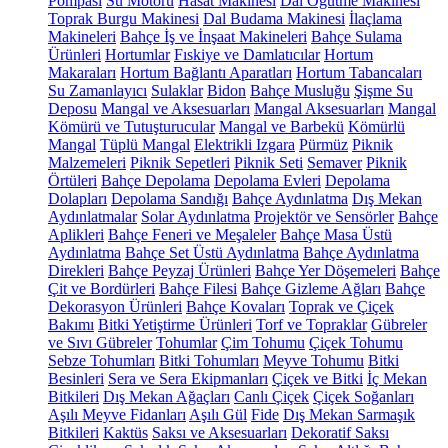
Pompası
Su Motoru
Hasat Makinesi
Dal Öğütme Makinesi
Toprak Burgu Makinesi
Dal Budama Makinesi
İlaçlama
Makineleri
Bahçe İş ve İnşaat Makineleri
Bahçe Sulama
Ürünleri
Hortumlar
Fıskiye ve Damlatıcılar
Hortum
Makaraları
Hortum Bağlantı Aparatları
Hortum Tabancaları
Su Zamanlayıcı
Sulaklar
Bidon
Bahçe Musluğu
Şişme Su
Deposu
Mangal ve Aksesuarları
Mangal Aksesuarları
Mangal
Kömürü ve Tutuşturucular
Mangal ve Barbekü
Kömürlü
Mangal
Tüplü Mangal
Elektrikli Izgara
Pürmüz
Piknik
Malzemeleri
Piknik Sepetleri
Piknik Seti
Semaver
Piknik
Örtüleri
Bahçe Depolama
Depolama Evleri
Depolama
Dolapları
Depolama Sandığı
Bahçe Aydınlatma
Dış Mekan
Aydınlatmalar
Solar Aydınlatma
Projektör ve Sensörler
Bahçe
Aplikleri
Bahçe Feneri ve Meşaleler
Bahçe Masa Üstü
Aydınlatma
Bahçe Set Üstü Aydınlatma
Bahçe Aydınlatma
Direkleri
Bahçe Peyzaj Ürünleri
Bahçe Yer Döşemeleri
Bahçe
Çit ve Bordürleri
Bahçe Filesi
Bahçe Gizleme Ağları
Bahçe
Dekorasyon Ürünleri
Bahçe Kovaları
Toprak ve Çiçek
Bakımı
Bitki Yetiştirme Ürünleri
Torf ve Topraklar
Gübreler
ve Sıvı Gübreler
Tohumlar
Çim Tohumu
Çiçek Tohumu
Sebze Tohumları
Bitki Tohumları
Meyve Tohumu
Bitki
Besinleri
Sera ve Sera Ekipmanları
Çiçek ve Bitki
İç Mekan
Bitkileri
Dış Mekan Ağaçları
Canlı Çiçek
Çiçek Soğanları
Aşılı Meyve Fidanları
Aşılı Gül
Fide
Dış Mekan Sarmaşık
Bitkileri
Kaktüs
Saksı ve Aksesuarları
Dekoratif Saksı