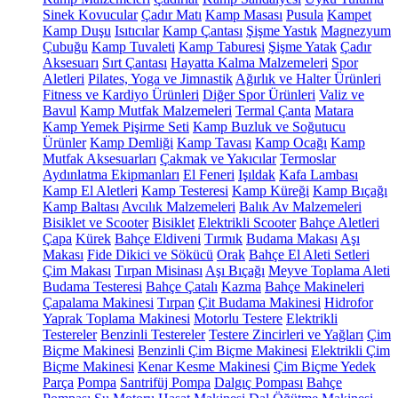
Sinek Kovucular
Çadır Matı
Kamp Masası
Pusula
Kampet
Kamp Duşu
Isıtıcılar
Kamp Çantası
Şişme Yastık
Magnezyum
Çubuğu
Kamp Tuvaleti
Kamp Taburesi
Şişme Yatak
Çadır
Aksesuarı
Sırt Çantası
Hayatta Kalma Malzemeleri
Spor
Aletleri
Pilates, Yoga ve Jimnastik
Ağırlık ve Halter Ürünleri
Fitness ve Kardiyo Ürünleri
Diğer Spor Ürünleri
Valiz ve
Bavul
Kamp Mutfak Malzemeleri
Termal Çanta
Matara
Kamp Yemek Pişirme Seti
Kamp Buzluk ve Soğutucu
Ürünler
Kamp Demliği
Kamp Tavası
Kamp Ocağı
Kamp
Mutfak Aksesuarları
Çakmak ve Yakıcılar
Termoslar
Aydınlatma Ekipmanları
El Feneri
Işıldak
Kafa Lambası
Kamp El Aletleri
Kamp Testeresi
Kamp Küreği
Kamp Bıçağı
Kamp Baltası
Avcılık Malzemeleri
Balık Av Malzemeleri
Bisiklet ve Scooter
Bisiklet
Elektrikli Scooter
Bahçe Aletleri
Çapa
Kürek
Bahçe Eldiveni
Tırmık
Budama Makası
Aşı
Makası
Fide Dikici ve Sökücü
Orak
Bahçe El Aleti Setleri
Çim Makası
Tırpan Misinası
Aşı Bıçağı
Meyve Toplama Aleti
Budama Testeresi
Bahçe Çatalı
Kazma
Bahçe Makineleri
Çapalama Makinesi
Tırpan
Çit Budama Makinesi
Hidrofor
Yaprak Toplama Makinesi
Motorlu Testere
Elektrikli
Testereler
Benzinli Testereler
Testere Zincirleri ve Yağları
Çim
Biçme Makinesi
Benzinli Çim Biçme Makinesi
Elektrikli Çim
Biçme Makinesi
Kenar Kesme Makinesi
Çim Biçme Yedek
Parça
Pompa
Santrifüj Pompa
Dalgıç Pompası
Bahçe