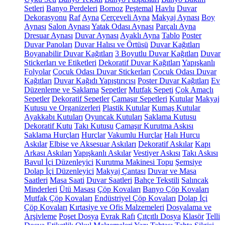
Setleri
Banyo Perdeleri
Bornoz
Peştemal
Havlu
Duvar
Dekorasyonu
Raf
Ayna
Çerçeveli Ayna
Makyaj Aynası
Boy
Aynası
Salon Aynası
Yatak Odası Aynası
Parçalı Ayna
Dresuar Aynası
Duvar Aynası
Ayaklı Ayna
Tablo
Poster
Duvar Panoları
Duvar Halısı ve Örtüsü
Duvar Kağıtları
Boyanabilir Duvar Kağıtları
3 Boyutlu Duvar Kağıtları
Duvar
Stickerları ve Etiketleri
Dekoratif Duvar Kağıtları
Yapışkanlı
Folyolar
Çocuk Odası Duvar Stickerları
Çocuk Odası Duvar
Kağıtları
Duvar Kağıdı Yapıştırıcısı
Poster Duvar Kağıtları
Ev
Düzenleme ve Saklama
Sepetler
Mutfak Sepeti
Çok Amaçlı
Sepetler
Dekoratif Sepetler
Çamaşır Sepetleri
Kutular
Makyaj
Kutusu ve Organizerleri
Plastik Kutular
Kumaş Kutular
Ayakkabı Kutuları
Oyuncak Kutuları
Saklama Kutusu
Dekoratif Kutu
Takı Kutusu
Çamaşır Kurutma Askısı
Saklama Hurçları
Hurçlar
Vakumlu Hurçlar
Halı Hurcu
Askılar
Elbise ve Aksesuar Askıları
Dekoratif Askılar
Kapı
Arkası Askıları
Yapışkanlı Askılar
Vestiyer Askısı
Takı Askısı
Bavul İçi Düzenleyici
Kurutma Makinesi Topu
Şemsiye
Dolap İçi Düzenleyici
Makyaj Çantası
Duvar ve Masa
Saatleri
Masa Saati
Duvar Saatleri
Bahçe Tekstili
Salıncak
Minderleri
Ütü Masası
Çöp Kovaları
Banyo Çöp Kovaları
Mutfak Çöp Kovaları
Endüstriyel Çöp Kovaları
Dolap İçi
Çöp Kovaları
Kırtasiye ve Ofis Malzemeleri
Dosyalama ve
Arşivleme
Poşet Dosya
Evrak Rafı
Çıtçıtlı Dosya
Klasör
Telli