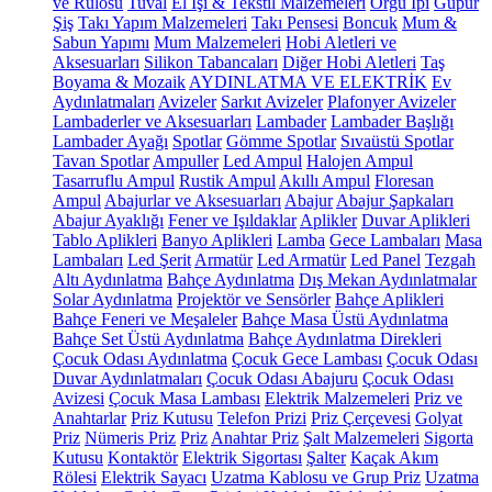
ve Rulosu
Tuval
El İşi & Tekstil Malzemeleri
Örgü İpi
Güpür
Şiş
Takı Yapım Malzemeleri
Takı Pensesi
Boncuk
Mum &
Sabun Yapımı
Mum Malzemeleri
Hobi Aletleri ve
Aksesuarları
Silikon Tabancaları
Diğer Hobi Aletleri
Taş
Boyama & Mozaik
AYDINLATMA VE ELEKTRİK
Ev
Aydınlatmaları
Avizeler
Sarkıt Avizeler
Plafonyer Avizeler
Lambaderler ve Aksesuarları
Lambader
Lambader Başlığı
Lambader Ayağı
Spotlar
Gömme Spotlar
Sıvaüstü Spotlar
Tavan Spotlar
Ampuller
Led Ampul
Halojen Ampul
Tasarruflu Ampul
Rustik Ampul
Akıllı Ampul
Floresan
Ampul
Abajurlar ve Aksesuarları
Abajur
Abajur Şapkaları
Abajur Ayaklığı
Fener ve Işıldaklar
Aplikler
Duvar Aplikleri
Tablo Aplikleri
Banyo Aplikleri
Lamba
Gece Lambaları
Masa
Lambaları
Led Şerit
Armatür
Led Armatür
Led Panel
Tezgah
Altı Aydınlatma
Bahçe Aydınlatma
Dış Mekan Aydınlatmalar
Solar Aydınlatma
Projektör ve Sensörler
Bahçe Aplikleri
Bahçe Feneri ve Meşaleler
Bahçe Masa Üstü Aydınlatma
Bahçe Set Üstü Aydınlatma
Bahçe Aydınlatma Direkleri
Çocuk Odası Aydınlatma
Çocuk Gece Lambası
Çocuk Odası
Duvar Aydınlatmaları
Çocuk Odası Abajuru
Çocuk Odası
Avizesi
Çocuk Masa Lambası
Elektrik Malzemeleri
Priz ve
Anahtarlar
Priz Kutusu
Telefon Prizi
Priz Çerçevesi
Golyat
Priz
Nümeris Priz
Priz
Anahtar Priz
Şalt Malzemeleri
Sigorta
Kutusu
Kontaktör
Elektrik Sigortası
Şalter
Kaçak Akım
Rölesi
Elektrik Sayacı
Uzatma Kablosu ve Grup Priz
Uzatma