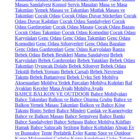
Masası Sandalyesi
Konsol
Servis Masaları
Masa ve Masa
Takımları
Yemek Masası ve Takımları
Mutfak Masası ve
Takımları
Çocuk Odası
Çocuk Odası Duvar Stickerları
Çocuk
Odası Duvar Kağıtları
Çocuk Odası Sandalyeleri
Çocuk
Odası Gardıropları
Çocuk Odası Masası
Çocuk Odası Bazası
Çocuk Odası Takımları
Çocuk Odası Komodini
Çocuk Odası
Karyolaları
Genç Odası
Genç Odası Takımları
Genç Odası
Komodini
Genç Odası Şifonyerleri
Genç Odası Bazaları
Genç Odası Gardıropları
Genç Odası Karyolaları
Ranza
Bebek Odası
Bebek Beşikleri
Mama Sandalyesi
Bebek
Karyolaları
Bebek Gardıropları
Bebek Yatakları
Bebek Odası
Takımları
Oyuncak Dolabı
Bebek Şifonyer
Bebek Odası
Tekstili
Bebek Yorganı
Bebek Çarşafı
Bebek Nevresim
Takımı
Bebek Battaniyesi
Bebek Uyku Seti
Mobilya
Aksesuarları
Mobilya Yedek Parçaları
Mobilya Kulpları
Raf
Ayakları
Keçeler
Masa Ayağı
Mobilya Ayağı
BAHÇE,BALKON VE OUTDOOR
Bahçe Mobilyaları
Bahçe Takımları
Balkon ve Bahçe Oturma Grubu
Bahçe ve
Balkon Yemek Masası Takımları
Balkon ve Bahçe Köşe
Takımı
Bistro Setleri
Bahçe Minderi
Çardak ve Kameriyeler
Bahçe ve Balkon Masası
Bahçe Şemsiyesi
Bahçe Bankı
Bahçe Sandalyeleri
Bahçe Sehpası
Bahçe Mobilya Kılıfları
Hamak
Bahçe Salıncağı
Şezlong
Bahçe Koltukları
Ahşap Ev
ve Bungalov
Tente
Prefabrik Evler
Kamp Spor ve Outdoor
Kamp Malzemeleri
Çadırlar
Kamp Sandalyesi
Uyku Tulumu