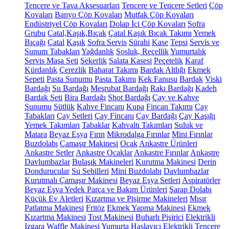
Tencere ve Tava Aksesuarları
Tencere ve Tencere Setleri
Çöp
Kovaları
Banyo Çöp Kovaları
Mutfak Çöp Kovaları
Endüstriyel Çöp Kovaları
Dolap İçi Çöp Kovaları
Sofra
Grubu
Çatal,Kaşık,Bıçak
Çatal Kaşık Bıçak Takımı
Yemek
Bıçağı
Çatal
Kaşık
Sofra Servis
Sürahi
Kase
Tepsi
Servis ve
Sunum Tabakları
Yağdanlık
Sosluk, Reçellik
Yumurtalık
Servis Maşa Seti
Şekerlik
Salata Kasesi
Peçetelik
Karaf
Kürdanlık
Çerezlik
Baharat Takımı
Bardak Altlığı
Ekmek
Sepeti
Pasta Sunumu
Pasta Takımı
Kek Fanusu
Bardak
Viski
Bardağı
Su Bardağı
Meşrubat Bardağı
Rakı Bardağı
Kadeh
Bardak Seti
Bira Bardağı
Shot Bardağı
Çay ve Kahve
Sunumu
Sütlük
Kahve Fincanı
Kupa
Fincan Takımı
Çay
Tabakları
Çay Setleri
Çay Fincanı
Çay Bardağı
Çay Kaşığı
Yemek Takımları
Tabaklar
Kahvaltı Takımları
Suluk ve
Matara
Beyaz Eşya
Fırın
Mikrodalga Fırınlar
Mini Fırınlar
Buzdolabı
Çamaşır Makinesi
Ocak
Ankastre Ürünleri
Ankastre Setler
Ankastre Ocaklar
Ankastre Fırınlar
Ankastre
Davlumbazlar
Bulaşık Makineleri
Kurutma Makinesi
Derin
Dondurucular
Su Sebilleri
Mini Buzdolabı
Davlumbazlar
Kurutmalı Çamaşır Makinesi
Beyaz Eşya Setleri
Aspiratörler
Beyaz Eşya Yedek Parça ve Bakım Ürünleri
Şarap Dolabı
Küçük Ev Aletleri
Kızartma ve Pişirme Makineleri
Mısır
Patlatma Makinesi
Fritöz
Ekmek Yapma Makinesi
Ekmek
Kızartma Makinesi
Tost Makinesi
Buharlı Pişirici
Elektrikli
Izgara
Waffle Makinesi
Yumurta Haşlayıcı
Elektrikli Tencere