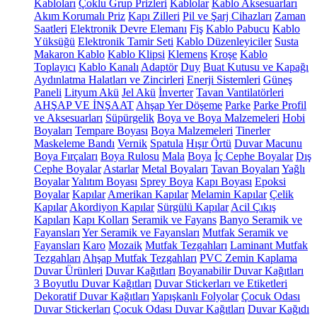
Kabloları
Çoklu Grup Prizleri
Kablolar
Kablo Aksesuarları
Akım Korumalı Priz
Kapı Zilleri
Pil ve Şarj Cihazları
Zaman
Saatleri
Elektronik Devre Elemanı
Fiş
Kablo Pabucu
Kablo
Yüksüğü
Elektronik Tamir Seti
Kablo Düzenleyiciler
Susta
Makaron Kablo
Kablo Klipsi
Klemens
Kroşe
Kablo
Toplayıcı
Kablo Kanalı
Adaptör
Duy
Buat Kutusu ve Kapağı
Aydınlatma Halatları ve Zincirleri
Enerji Sistemleri
Güneş
Paneli
Lityum Akü
Jel Akü
İnverter
Tavan Vantilatörleri
AHŞAP VE İNŞAAT
Ahşap Yer Döşeme
Parke
Parke Profil
ve Aksesuarları
Süpürgelik
Boya ve Boya Malzemeleri
Hobi
Boyaları
Tempare Boyası
Boya Malzemeleri
Tinerler
Maskeleme Bandı
Vernik
Spatula
Hışır Örtü
Duvar Macunu
Boya Fırçaları
Boya Rulosu
Mala
Boya
İç Cephe Boyalar
Dış
Cephe Boyalar
Astarlar
Metal Boyaları
Tavan Boyaları
Yağlı
Boyalar
Yalıtım Boyası
Sprey Boya
Kapı Boyası
Epoksi
Boyalar
Kapılar
Amerikan Kapılar
Melamin Kapılar
Çelik
Kapılar
Akordiyon Kapılar
Sürgülü Kapılar
Acil Çıkış
Kapıları
Kapı Kolları
Seramik ve Fayans
Banyo Seramik ve
Fayansları
Yer Seramik ve Fayansları
Mutfak Seramik ve
Fayansları
Karo
Mozaik
Mutfak Tezgahları
Laminant Mutfak
Tezgahları
Ahşap Mutfak Tezgahları
PVC Zemin Kaplama
Duvar Ürünleri
Duvar Kağıtları
Boyanabilir Duvar Kağıtları
3 Boyutlu Duvar Kağıtları
Duvar Stickerları ve Etiketleri
Dekoratif Duvar Kağıtları
Yapışkanlı Folyolar
Çocuk Odası
Duvar Stickerları
Çocuk Odası Duvar Kağıtları
Duvar Kağıdı