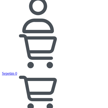
Sepetim
0