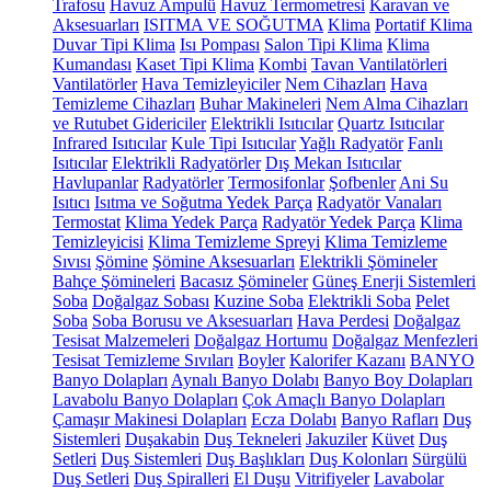
Trafosu
Havuz Ampulü
Havuz Termometresi
Karavan ve
Aksesuarları
ISITMA VE SOĞUTMA
Klima
Portatif Klima
Duvar Tipi Klima
Isı Pompası
Salon Tipi Klima
Klima
Kumandası
Kaset Tipi Klima
Kombi
Tavan Vantilatörleri
Vantilatörler
Hava Temizleyiciler
Nem Cihazları
Hava
Temizleme Cihazları
Buhar Makineleri
Nem Alma Cihazları
ve Rutubet Gidericiler
Elektrikli Isıtıcılar
Quartz Isıtıcılar
Infrared Isıtıcılar
Kule Tipi Isıtıcılar
Yağlı Radyatör
Fanlı
Isıtıcılar
Elektrikli Radyatörler
Dış Mekan Isıtıcılar
Havlupanlar
Radyatörler
Termosifonlar
Şofbenler
Ani Su
Isıtıcı
Isıtma ve Soğutma Yedek Parça
Radyatör Vanaları
Termostat
Klima Yedek Parça
Radyatör Yedek Parça
Klima
Temizleyicisi
Klima Temizleme Spreyi
Klima Temizleme
Sıvısı
Şömine
Şömine Aksesuarları
Elektrikli Şömineler
Bahçe Şömineleri
Bacasız Şömineler
Güneş Enerji Sistemleri
Soba
Doğalgaz Sobası
Kuzine Soba
Elektrikli Soba
Pelet
Soba
Soba Borusu ve Aksesuarları
Hava Perdesi
Doğalgaz
Tesisat Malzemeleri
Doğalgaz Hortumu
Doğalgaz Menfezleri
Tesisat Temizleme Sıvıları
Boyler
Kalorifer Kazanı
BANYO
Banyo Dolapları
Aynalı Banyo Dolabı
Banyo Boy Dolapları
Lavabolu Banyo Dolapları
Çok Amaçlı Banyo Dolapları
Çamaşır Makinesi Dolapları
Ecza Dolabı
Banyo Rafları
Duş
Sistemleri
Duşakabin
Duş Tekneleri
Jakuziler
Küvet
Duş
Setleri
Duş Sistemleri
Duş Başlıkları
Duş Kolonları
Sürgülü
Duş Setleri
Duş Spiralleri
El Duşu
Vitrifiyeler
Lavabolar