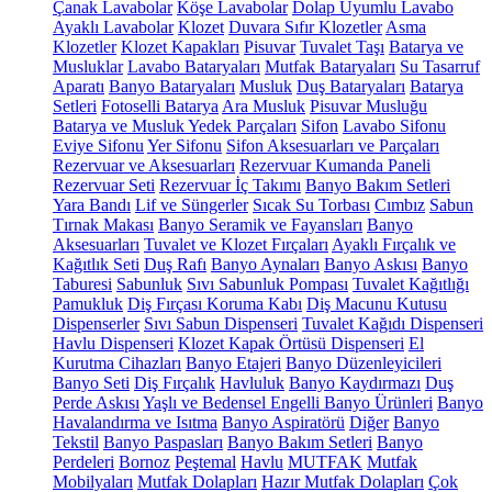
Çanak Lavabolar
Köşe Lavabolar
Dolap Uyumlu Lavabo
Ayaklı Lavabolar
Klozet
Duvara Sıfır Klozetler
Asma
Klozetler
Klozet Kapakları
Pisuvar
Tuvalet Taşı
Batarya ve
Musluklar
Lavabo Bataryaları
Mutfak Bataryaları
Su Tasarruf
Aparatı
Banyo Bataryaları
Musluk
Duş Bataryaları
Batarya
Setleri
Fotoselli Batarya
Ara Musluk
Pisuvar Musluğu
Batarya ve Musluk Yedek Parçaları
Sifon
Lavabo Sifonu
Eviye Sifonu
Yer Sifonu
Sifon Aksesuarları ve Parçaları
Rezervuar ve Aksesuarları
Rezervuar Kumanda Paneli
Rezervuar Seti
Rezervuar İç Takımı
Banyo Bakım Setleri
Yara Bandı
Lif ve Süngerler
Sıcak Su Torbası
Cımbız
Sabun
Tırnak Makası
Banyo Seramik ve Fayansları
Banyo
Aksesuarları
Tuvalet ve Klozet Fırçaları
Ayaklı Fırçalık ve
Kağıtlık Seti
Duş Rafı
Banyo Aynaları
Banyo Askısı
Banyo
Taburesi
Sabunluk
Sıvı Sabunluk Pompası
Tuvalet Kağıtlığı
Pamukluk
Diş Fırçası Koruma Kabı
Diş Macunu Kutusu
Dispenserler
Sıvı Sabun Dispenseri
Tuvalet Kağıdı Dispenseri
Havlu Dispenseri
Klozet Kapak Örtüsü Dispenseri
El
Kurutma Cihazları
Banyo Etajeri
Banyo Düzenleyicileri
Banyo Seti
Diş Fırçalık
Havluluk
Banyo Kaydırmazı
Duş
Perde Askısı
Yaşlı ve Bedensel Engelli Banyo Ürünleri
Banyo
Havalandırma ve Isıtma
Banyo Aspiratörü
Diğer
Banyo
Tekstil
Banyo Paspasları
Banyo Bakım Setleri
Banyo
Perdeleri
Bornoz
Peştemal
Havlu
MUTFAK
Mutfak
Mobilyaları
Mutfak Dolapları
Hazır Mutfak Dolapları
Çok