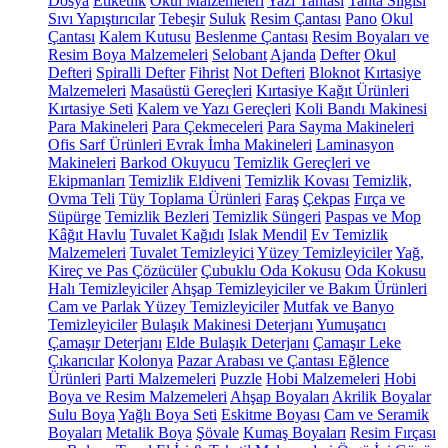
Dosya
Etiketlik
Okul Malzemeleri
Yazı Tahtası
Tahta Silgisi
Sıvı Yapıştırıcılar
Tebeşir
Suluk
Resim Çantası
Pano
Okul
Çantası
Kalem Kutusu
Beslenme Çantası
Resim Boyaları ve
Resim Boya Malzemeleri
Selobant
Ajanda
Defter
Okul
Defteri
Spiralli Defter
Fihrist
Not Defteri
Bloknot
Kırtasiye
Malzemeleri
Masaüstü Gereçleri
Kırtasiye Kağıt Ürünleri
Kırtasiye Seti
Kalem ve Yazı Gereçleri
Koli Bandı Makinesi
Para Makineleri
Para Çekmeceleri
Para Sayma Makineleri
Ofis Sarf Ürünleri
Evrak İmha Makineleri
Laminasyon
Makineleri
Barkod Okuyucu
Temizlik Gereçleri ve
Ekipmanları
Temizlik Eldiveni
Temizlik Kovası
Temizlik,
Ovma Teli
Tüy Toplama Ürünleri
Faraş
Çekpas
Fırça ve
Süpürge
Temizlik Bezleri
Temizlik Süngeri
Paspas ve Mop
Kâğıt Havlu
Tuvalet Kağıdı
Islak Mendil
Ev Temizlik
Malzemeleri
Tuvalet Temizleyici
Yüzey Temizleyiciler
Yağ,
Kireç ve Pas Çözücüler
Çubuklu Oda Kokusu
Oda Kokusu
Halı Temizleyiciler
Ahşap Temizleyiciler ve Bakım Ürünleri
Cam ve Parlak Yüzey Temizleyiciler
Mutfak ve Banyo
Temizleyiciler
Bulaşık Makinesi Deterjanı
Yumuşatıcı
Çamaşır Deterjanı
Elde Bulaşık Deterjanı
Çamaşır Leke
Çıkarıcılar
Kolonya
Pazar Arabası ve Çantası
Eğlence
Ürünleri
Parti Malzemeleri
Puzzle
Hobi Malzemeleri
Hobi
Boya ve Resim Malzemeleri
Ahşap Boyaları
Akrilik Boyalar
Sulu Boya
Yağlı Boya Seti
Eskitme Boyası
Cam ve Seramik
Boyaları
Metalik Boya
Şövale
Kumaş Boyaları
Resim Fırçası