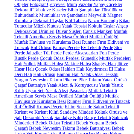
Objeler
Fotoğraf Çerçevesi
Mum
Vazolar
Yapay Çiçekler
Dekoratif Tabak ve Kaseler
Biblo
Şaraplıklar
Tütsülük ve
Buhurdanlık
Mumluklar ve Şamdanlar
Meyvelik
Magnet
Kumbara
Dekoratif Taşlar
Kül Tablası
Nazar Boncuğu
Kitap
Tutucular
Müzik Kutusu
Yatak Tepsisi
Kokulu Taşlar
Ahşap
Dekorasyon Ürünleri
Duvar Süsleri
Cansız Manken
Mutfak
Tekstili
Amerikan Servis
Masa Örtüleri
Mutfak Önlüğü
Mutfak Havlusu ve Kurulama Bezi
Runner
Fırın Eldiveni ve
Tutacak
Raf Örtüsü
Kumaş Peçete
Ev Tekstili
Perde
Stor
Perde
Jaluziler
Tül Perde
Perde Aksesuarları
Fon Perde
Rustik Perde
Çocuk Odası Perdesi
Güneşlik
Mutfak Perdeleri
Halı
Yolluk
Mutfak Halısı
Makine Halısı
Shaggy Halı
Jüt ve
Hasır Halı
Çocuk Odası Halıları
Halı Kaydırmazı
El Halısı
Deri Halı
Halı Örtüsü
Bambu Halı
Yatak Odası Tekstili
Yorgan
Nevresim Takımı
Pike ve Pike Takımı
Yatak Örtüsü
Çarşaf
Battaniye
Yatak Alezi & Koruyucusu
Yastık
Yastık
Kılıfı
Uyku Seti
Yastık Alezi
Paspaslar
Mutfak Tekstili
Amerikan Servis
Masa Örtüleri
Mutfak Önlüğü
Mutfak
Havlusu ve Kurulama Bezi
Runner
Fırın Eldiveni ve Tutacak
Raf Örtüsü
Kumaş Peçete
Kilim
Seccade
Salon Tekstili
Kırlent ve Kırlent Kılıfı
Sandalye Minderi
Koltuk Örtüsü ve
Şalı
Dekoratif Yastık
Sandalye Kılıfı
Bahçe Tekstili
Salıncak
Minderleri
Bebek Odası Tekstili
Bebek Yorganı
Bebek
Çarşafı
Bebek Nevresim Takımı
Bebek Battaniyesi
Bebek
Uyku Seti
Banyo Tekstil
Banyo Paspasları
Banyo Bakım