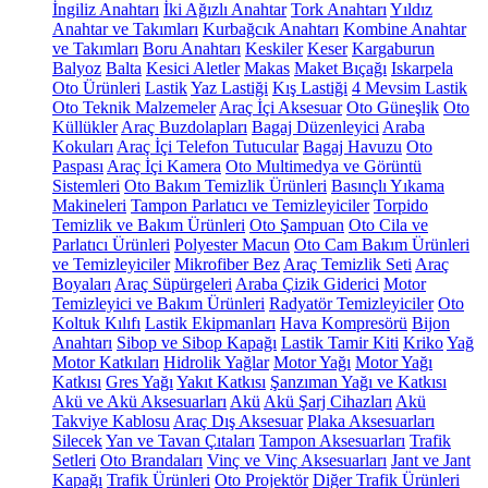
İngiliz Anahtarı
İki Ağızlı Anahtar
Tork Anahtarı
Yıldız
Anahtar ve Takımları
Kurbağcık Anahtarı
Kombine Anahtar
ve Takımları
Boru Anahtarı
Keskiler
Keser
Kargaburun
Balyoz
Balta
Kesici Aletler
Makas
Maket Bıçağı
Iskarpela
Oto Ürünleri
Lastik
Yaz Lastiği
Kış Lastiği
4 Mevsim Lastik
Oto Teknik Malzemeler
Araç İçi Aksesuar
Oto Güneşlik
Oto
Küllükler
Araç Buzdolapları
Bagaj Düzenleyici
Araba
Kokuları
Araç İçi Telefon Tutucular
Bagaj Havuzu
Oto
Paspası
Araç İçi Kamera
Oto Multimedya ve Görüntü
Sistemleri
Oto Bakım Temizlik Ürünleri
Basınçlı Yıkama
Makineleri
Tampon Parlatıcı ve Temizleyiciler
Torpido
Temizlik ve Bakım Ürünleri
Oto Şampuan
Oto Cila ve
Parlatıcı Ürünleri
Polyester Macun
Oto Cam Bakım Ürünleri
ve Temizleyiciler
Mikrofiber Bez
Araç Temizlik Seti
Araç
Boyaları
Araç Süpürgeleri
Araba Çizik Giderici
Motor
Temizleyici ve Bakım Ürünleri
Radyatör Temizleyiciler
Oto
Koltuk Kılıfı
Lastik Ekipmanları
Hava Kompresörü
Bijon
Anahtarı
Sibop ve Sibop Kapağı
Lastik Tamir Kiti
Kriko
Yağ
Motor Katkıları
Hidrolik Yağlar
Motor Yağı
Motor Yağı
Katkısı
Gres Yağı
Yakıt Katkısı
Şanzıman Yağı ve Katkısı
Akü ve Akü Aksesuarları
Akü
Akü Şarj Cihazları
Akü
Takviye Kablosu
Araç Dış Aksesuar
Plaka Aksesuarları
Silecek
Yan ve Tavan Çıtaları
Tampon Aksesuarları
Trafik
Setleri
Oto Brandaları
Vinç ve Vinç Aksesuarları
Jant ve Jant
Kapağı
Trafik Ürünleri
Oto Projektör
Diğer Trafik Ürünleri