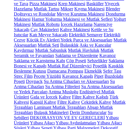
ve Tava
Pizza Makinesi
Krep Makinesi
Basküller
Yiyecek
Hazırlama
Mutfak Tartısı
Mikser
Kıyma Makinesi
Blender
Doğrayıcı ve Rondolar
Meyve Kurutma Makinesi
Dondurma
Makinesi
Hamur Yoğurma Makinesi ve Mutfak Şefleri
Yoğurt
Makinesi
Mutfak Robotu
İçecek Hazırlama
Narenciye
Sıkacağı
Çay Makineleri
Kahve Makinesi
Kettle ve Su
Isıtıcılar
Katı Meyve Sıkacağı
Elektrikli Semaver
Elektrikli
Cezve
Küçük Ev Aletleri Yedek Parça ve Aksesuarları
Mutfak
Aksesuarları
Mutfak Seti
Bulaşıklık
Askı ve Kancalar
Kaydırmaz
Mutfak Sabunluk
Mutfak Havluluk
Mutfak
Seramik ve Fayansları
Saklama ve Düzenleme
Kavanoz
Saklama ve Karıştırma Kabı
Çöp Poşeti
Sebzelikler
Saklama
Bonesi ve Kapağı
Mutfak Raf Düzenleyici
Poşetlik
Kaşıklık
Beslenme Kutusu
Damacana Pompası
Ekmeklik
Sefer Tası
Streç Film
Peçete Yüzüğü
Kavanoz Kapağı
Pipet
Buzdolabı
Poşeti
Doypack
Su Arıtma Cihazları ve Aksesuarları
Su
Arıtma Cihazları
Su Arıtma Filtreleri
Su Arıtma Aksesuarları
ve Yedek Parçaları
Arıtma Musluğu
Endüstriyel Mutfak
Ürünleri
Gıda ve İçecek
Kahve
Filtre Kahve Kağıdı
Türk
Kahvesi
Kapsül Kahve
Filtre Kahve
Çekirdek Kahve
Mutfak
Tezgahları
Laminant Mutfak Tezgahları
Ahşap Mutfak
Tezgahları
Bulaşık Makineleri
Derin Dondurucular
Su
Sebilleri
DEKORASYON VE EV GEREÇLERİ
Yılbaşı
Ürünleri
Yılbaşı Ağacı
Yılbaşı Aydınlatmaları
Yılbaşı Ağacı
Süsleri
Yılbaşı Sepeti
Yılbaşı Parti Malzemeleri
Dekoratif