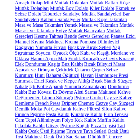
Amaçlı Dolap
Mini Mutfak Dolapları
Mutfak Rafları
Köşe
Mutfak Dolapları
Mutfak Boy Dolabı
Kiler Dolabı
Ekmek ve
Sebze Dolabı
Tabureler
Sandalye
Mutfak Sandalyeleri
Bar
Sandalyeleri
Katlanır Sandalyeler
Mutfak Köşe Takımları
Masa ve Masa Takımları
Yemek Masası ve Takımları
Mutfak
Masası ve Takımları
Eviye
Mutfak Bataryaları
Mutfak
Gereçleri
Kesme Tahtası
Rende
Servis Gereçleri
Patates Ezici
Manuel Kıyma Makinesi
Krema Pompası
Dilimleyici
Doğrayıcı
Yumurta Fırçası
Bıçak ve Bıçak Setleri
Yağ
Sıçratmaz
Soyucu, Oyacak
Ölçü Kabı ve Kaşığı
Merdane ve
Oklava
Hamur Açma Matı
Fındık Kıracağı ve Ceviz Kıracağı
Elek
Dondurma Kaşığı
Buz Kalıbı
Bıçak Bileyici Masat
Açacak ve Tirbuşon
Çekirdek Çıkarıcı
Çırpıcı
Sebze
Kurutucu
Huni
Baharat Öğütücü
Havan
Hamburger Presi
Sarımsak Ezici
Kaşık ve Kepçe Altlığı
Bıçak Standı
Süzgeç
Nihale
İçli Köfte Aparatı
Yumurta Zamanlayıcı
Dondurma
Kalıbı
Buz Kovası
Et Dövme Aleti
Sarma Makinesi
Kahve
Değirmenleri
Limon Sıkacağı
Pişirme Grubu
Çay ve Kahve
Demleme
French Press
Dripper
Chemex
Cezve
Çay Süzgeci
Demlik
Moka Pot
Çaydanlık
Kahve Filtresi
Sifon Kahve
Fırında Pişirme
Pasta Kalıbı
Kurabiye Kalıbı
Fırın Tepsisi
Cam Tepsi
Alüminyum Folyo
Kek Kalıbı
Muffin Kalıbı
Çikolata Kalıbı
Güveç
Pişirme Kağıdı
Pizza Tepsisi
Tart
Kalıbı
Ocak Üstü Pişirme
Tava ve Tava Setleri
Ocak Üstü
Tost Makinesi
Ocak Üstü Sac
Sahan
Düdüklü Tencere