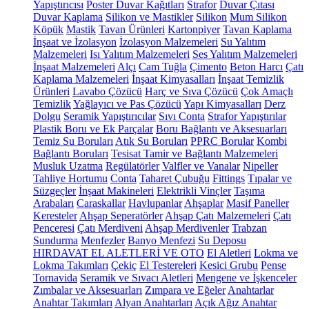
Yapıştırıcısı
Poster Duvar Kağıtları
Strafor
Duvar Çıtası
Duvar Kaplama
Silikon ve Mastikler
Silikon
Mum Silikon
Köpük
Mastik
Tavan Ürünleri
Kartonpiyer
Tavan Kaplama
İnşaat ve İzolasyon
İzolasyon Malzemeleri
Su Yalıtım
Malzemeleri
Isı Yalıtım Malzemeleri
Ses Yalıtım Malzemeleri
İnşaat Malzemeleri
Alçı
Cam Tuğla
Çimento
Beton Harcı
Çatı
Kaplama Malzemeleri
İnşaat Kimyasalları
İnşaat Temizlik
Ürünleri
Lavabo Çözücü
Harç ve Sıva Çözücü
Çok Amaçlı
Temizlik
Yağlayıcı ve Pas Çözücü
Yapı Kimyasalları
Derz
Dolgu
Seramik Yapıştırıcılar
Sıvı Conta
Strafor Yapıştırılar
Plastik Boru ve Ek Parçalar
Boru Bağlantı ve Aksesuarları
Temiz Su Boruları
Atık Su Boruları
PPRC Borular
Kombi
Bağlantı Boruları
Tesisat Tamir ve Bağlantı Malzemeleri
Musluk Uzatma
Regülatörler
Valfler ve Vanalar
Nipeller
Tahliye Hortumu
Conta
Taharet Çubuğu
Fittings
Tıpalar ve
Süzgeçler
İnşaat Makineleri
Elektrikli Vinçler
Taşıma
Arabaları
Caraskallar
Havlupanlar
Ahşaplar
Masif Paneller
Keresteler
Ahşap Seperatörler
Ahşap Çatı Malzemeleri
Çatı
Penceresi
Çatı Merdiveni
Ahşap Merdivenler
Trabzan
Sundurma
Menfezler
Banyo Menfezi
Su Deposu
HIRDAVAT EL ALETLERİ VE OTO
El Aletleri
Lokma ve
Lokma Takımları
Çekiç
El Testereleri
Kesici Grubu
Pense
Tornavida
Seramik ve Sıvacı Aletleri
Mengene ve İşkenceler
Zımbalar ve Aksesuarları
Zımpara ve Eğeler
Anahtarlar
Anahtar Takımları
Alyan Anahtarları
Açık Ağız Anahtar