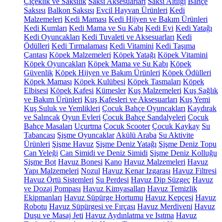
Çiçeklik ve Saksılık
Saksı Aksesuarları
Saksı Altlığı
Bahçe
Saksısı
Balkon Saksısı
Evcil Hayvan Ürünleri
Kedi
Malzemeleri
Kedi Maması
Kedi Hijyen ve Bakım Ürünleri
Kedi Kumları
Kedi Mama ve Su Kabı
Kedi Evi
Kedi Yatağı
Kedi Oyuncakları
Kedi Tuvaleti ve Aksesuarları
Kedi
Ödülleri
Kedi Tırmalaması
Kedi Vitamini
Kedi Taşıma
Çantası
Köpek Malzemeleri
Köpek Yatağı
Köpek Vitamini
Köpek Oyuncakları
Köpek Mama ve Su Kabı
Köpek
Güvenlik
Köpek Hijyen ve Bakım Ürünleri
Köpek Ödülleri
Köpek Maması
Köpek Kulübesi
Köpek Tasmaları
Köpek
Elbisesi
Köpek Kafesi
Kümesler
Kuş Malzemeleri
Kuş Sağlık
ve Bakım Ürünleri
Kuş Kafesleri ve Aksesuarları
Kuş Yemi
Kuş Suluk ve Yemlikleri
Çocuk Bahçe Oyuncakları
Kaydırak
ve Salıncak
Oyun Evleri
Çocuk Bahçe Sandalyeleri
Çocuk
Bahçe Masaları
Uçurtma
Çocuk Scooter
Çocuk Kaykay
Su
Tabancası
Şişme Oyuncaklar
Akülü Araba
Su Aktivite
Ürünleri
Şişme Havuz
Şişme Deniz Yatağı
Şişme Deniz Topu
Can Yeleği
Can Simidi ve Deniz Simidi
Şişme Deniz Kolluğu
Şişme Bot
Havuz Bonesi
Kano
Havuz Malzemeleri
Havuz
Yapı Malzemeleri
Nozul
Havuz Kenar Izgarası
Havuz Filtresi
Havuz Örtü Sistemleri
Su Perdesi
Havuz Dip Süzgeç
Havuz
ve Dozaj Pompası
Havuz Kimyasalları
Havuz Temizlik
Ekipmanları
Havuz Süpürge Hortumu
Havuz Kepçesi
Havuz
Robotu
Havuz Süpürgesi ve Fırçası
Havuz Merdiveni
Havuz
Duşu ve Masaj Jeti
Havuz Aydınlatma ve Isıtma
Havuz