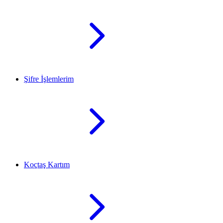
Şifre İşlemlerim
Koçtaş Kartım