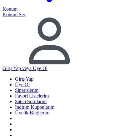
Konum
Konum Seç
Giriş Yap
veya Üye Ol
Giriş Yap
Üye Ol
Siparişlerim
Favori Listelerim
Satıcı Sorularım
İndirim Kuponlarım
Üyelik Bilgilerim