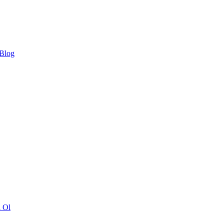
 Blog
ı Ol