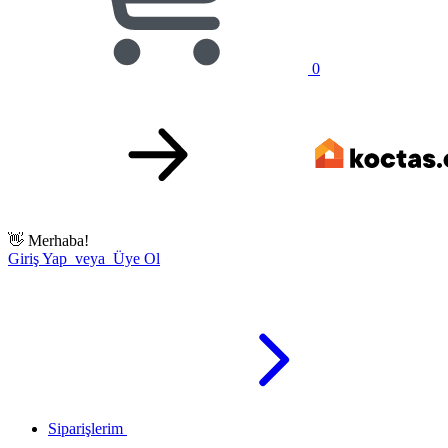
0
👋
Merhaba!
Giriş Yap veya Üye Ol
Siparişlerim