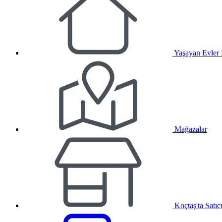
Yaşayan Evler
Mağazalar
Koçtaş'ta Satıc