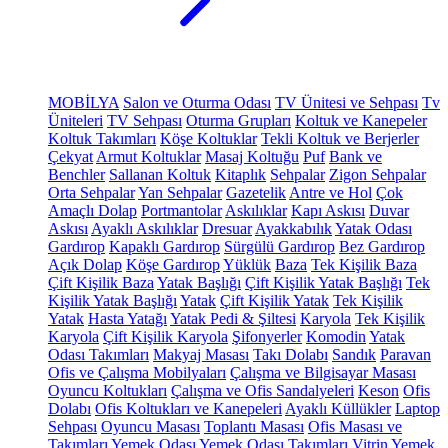
MOBİLYA
Salon ve Oturma Odası
TV Ünitesi ve Sehpası
Tv
Üniteleri
TV Sehpası
Oturma Grupları
Koltuk ve Kanepeler
Koltuk Takımları
Köşe Koltuklar
Tekli Koltuk ve Berjerler
Çekyat
Armut Koltuklar
Masaj Koltuğu
Puf
Bank ve
Benchler
Sallanan Koltuk
Kitaplık
Sehpalar
Zigon Sehpalar
Orta Sehpalar
Yan Sehpalar
Gazetelik
Antre ve Hol
Çok
Amaçlı Dolap
Portmantolar
Askılıklar
Kapı Askısı
Duvar
Askısı
Ayaklı Askılıklar
Dresuar
Ayakkabılık
Yatak Odası
Gardırop
Kapaklı Gardırop
Sürgülü Gardırop
Bez Gardırop
Açık Dolap
Köşe Gardırop
Yüklük
Baza
Tek Kişilik Baza
Çift Kişilik Baza
Yatak Başlığı
Çift Kişilik Yatak Başlığı
Tek
Kişilik Yatak Başlığı
Yatak
Çift Kişilik Yatak
Tek Kişilik
Yatak
Hasta Yatağı
Yatak Pedi & Şiltesi
Karyola
Tek Kişilik
Karyola
Çift Kişilik Karyola
Şifonyerler
Komodin
Yatak
Odası Takımları
Makyaj Masası
Takı Dolabı
Sandık
Paravan
Ofis ve Çalışma Mobilyaları
Çalışma ve Bilgisayar Masası
Oyuncu Koltukları
Çalışma ve Ofis Sandalyeleri
Keson
Ofis
Dolabı
Ofis Koltukları ve Kanepeleri
Ayaklı Küllükler
Laptop
Sehpası
Oyuncu Masası
Toplantı Masası
Ofis Masası ve
Takımları
Yemek Odası
Yemek Odası Takımları
Vitrin
Yemek