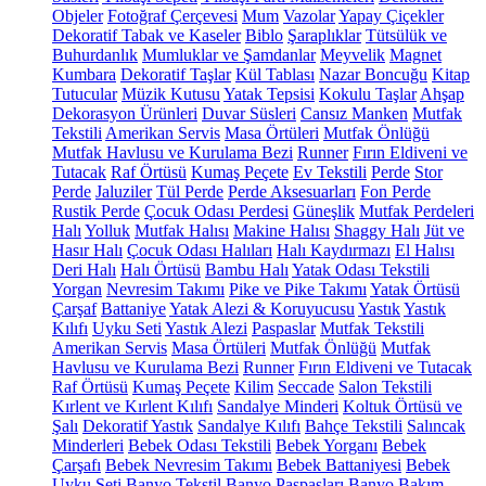
Objeler
Fotoğraf Çerçevesi
Mum
Vazolar
Yapay Çiçekler
Dekoratif Tabak ve Kaseler
Biblo
Şaraplıklar
Tütsülük ve
Buhurdanlık
Mumluklar ve Şamdanlar
Meyvelik
Magnet
Kumbara
Dekoratif Taşlar
Kül Tablası
Nazar Boncuğu
Kitap
Tutucular
Müzik Kutusu
Yatak Tepsisi
Kokulu Taşlar
Ahşap
Dekorasyon Ürünleri
Duvar Süsleri
Cansız Manken
Mutfak
Tekstili
Amerikan Servis
Masa Örtüleri
Mutfak Önlüğü
Mutfak Havlusu ve Kurulama Bezi
Runner
Fırın Eldiveni ve
Tutacak
Raf Örtüsü
Kumaş Peçete
Ev Tekstili
Perde
Stor
Perde
Jaluziler
Tül Perde
Perde Aksesuarları
Fon Perde
Rustik Perde
Çocuk Odası Perdesi
Güneşlik
Mutfak Perdeleri
Halı
Yolluk
Mutfak Halısı
Makine Halısı
Shaggy Halı
Jüt ve
Hasır Halı
Çocuk Odası Halıları
Halı Kaydırmazı
El Halısı
Deri Halı
Halı Örtüsü
Bambu Halı
Yatak Odası Tekstili
Yorgan
Nevresim Takımı
Pike ve Pike Takımı
Yatak Örtüsü
Çarşaf
Battaniye
Yatak Alezi & Koruyucusu
Yastık
Yastık
Kılıfı
Uyku Seti
Yastık Alezi
Paspaslar
Mutfak Tekstili
Amerikan Servis
Masa Örtüleri
Mutfak Önlüğü
Mutfak
Havlusu ve Kurulama Bezi
Runner
Fırın Eldiveni ve Tutacak
Raf Örtüsü
Kumaş Peçete
Kilim
Seccade
Salon Tekstili
Kırlent ve Kırlent Kılıfı
Sandalye Minderi
Koltuk Örtüsü ve
Şalı
Dekoratif Yastık
Sandalye Kılıfı
Bahçe Tekstili
Salıncak
Minderleri
Bebek Odası Tekstili
Bebek Yorganı
Bebek
Çarşafı
Bebek Nevresim Takımı
Bebek Battaniyesi
Bebek
Uyku Seti
Banyo Tekstil
Banyo Paspasları
Banyo Bakım