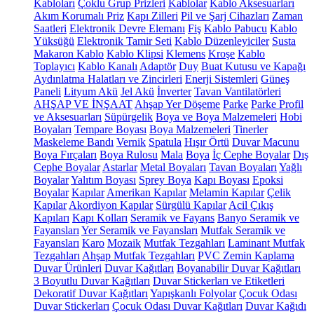
Kabloları
Çoklu Grup Prizleri
Kablolar
Kablo Aksesuarları
Akım Korumalı Priz
Kapı Zilleri
Pil ve Şarj Cihazları
Zaman
Saatleri
Elektronik Devre Elemanı
Fiş
Kablo Pabucu
Kablo
Yüksüğü
Elektronik Tamir Seti
Kablo Düzenleyiciler
Susta
Makaron Kablo
Kablo Klipsi
Klemens
Kroşe
Kablo
Toplayıcı
Kablo Kanalı
Adaptör
Duy
Buat Kutusu ve Kapağı
Aydınlatma Halatları ve Zincirleri
Enerji Sistemleri
Güneş
Paneli
Lityum Akü
Jel Akü
İnverter
Tavan Vantilatörleri
AHŞAP VE İNŞAAT
Ahşap Yer Döşeme
Parke
Parke Profil
ve Aksesuarları
Süpürgelik
Boya ve Boya Malzemeleri
Hobi
Boyaları
Tempare Boyası
Boya Malzemeleri
Tinerler
Maskeleme Bandı
Vernik
Spatula
Hışır Örtü
Duvar Macunu
Boya Fırçaları
Boya Rulosu
Mala
Boya
İç Cephe Boyalar
Dış
Cephe Boyalar
Astarlar
Metal Boyaları
Tavan Boyaları
Yağlı
Boyalar
Yalıtım Boyası
Sprey Boya
Kapı Boyası
Epoksi
Boyalar
Kapılar
Amerikan Kapılar
Melamin Kapılar
Çelik
Kapılar
Akordiyon Kapılar
Sürgülü Kapılar
Acil Çıkış
Kapıları
Kapı Kolları
Seramik ve Fayans
Banyo Seramik ve
Fayansları
Yer Seramik ve Fayansları
Mutfak Seramik ve
Fayansları
Karo
Mozaik
Mutfak Tezgahları
Laminant Mutfak
Tezgahları
Ahşap Mutfak Tezgahları
PVC Zemin Kaplama
Duvar Ürünleri
Duvar Kağıtları
Boyanabilir Duvar Kağıtları
3 Boyutlu Duvar Kağıtları
Duvar Stickerları ve Etiketleri
Dekoratif Duvar Kağıtları
Yapışkanlı Folyolar
Çocuk Odası
Duvar Stickerları
Çocuk Odası Duvar Kağıtları
Duvar Kağıdı