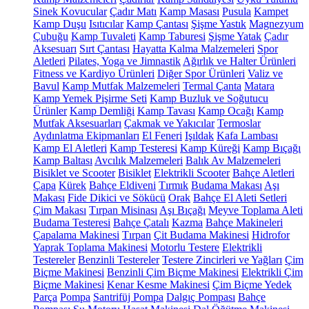
Sinek Kovucular
Çadır Matı
Kamp Masası
Pusula
Kampet
Kamp Duşu
Isıtıcılar
Kamp Çantası
Şişme Yastık
Magnezyum
Çubuğu
Kamp Tuvaleti
Kamp Taburesi
Şişme Yatak
Çadır
Aksesuarı
Sırt Çantası
Hayatta Kalma Malzemeleri
Spor
Aletleri
Pilates, Yoga ve Jimnastik
Ağırlık ve Halter Ürünleri
Fitness ve Kardiyo Ürünleri
Diğer Spor Ürünleri
Valiz ve
Bavul
Kamp Mutfak Malzemeleri
Termal Çanta
Matara
Kamp Yemek Pişirme Seti
Kamp Buzluk ve Soğutucu
Ürünler
Kamp Demliği
Kamp Tavası
Kamp Ocağı
Kamp
Mutfak Aksesuarları
Çakmak ve Yakıcılar
Termoslar
Aydınlatma Ekipmanları
El Feneri
Işıldak
Kafa Lambası
Kamp El Aletleri
Kamp Testeresi
Kamp Küreği
Kamp Bıçağı
Kamp Baltası
Avcılık Malzemeleri
Balık Av Malzemeleri
Bisiklet ve Scooter
Bisiklet
Elektrikli Scooter
Bahçe Aletleri
Çapa
Kürek
Bahçe Eldiveni
Tırmık
Budama Makası
Aşı
Makası
Fide Dikici ve Sökücü
Orak
Bahçe El Aleti Setleri
Çim Makası
Tırpan Misinası
Aşı Bıçağı
Meyve Toplama Aleti
Budama Testeresi
Bahçe Çatalı
Kazma
Bahçe Makineleri
Çapalama Makinesi
Tırpan
Çit Budama Makinesi
Hidrofor
Yaprak Toplama Makinesi
Motorlu Testere
Elektrikli
Testereler
Benzinli Testereler
Testere Zincirleri ve Yağları
Çim
Biçme Makinesi
Benzinli Çim Biçme Makinesi
Elektrikli Çim
Biçme Makinesi
Kenar Kesme Makinesi
Çim Biçme Yedek
Parça
Pompa
Santrifüj Pompa
Dalgıç Pompası
Bahçe