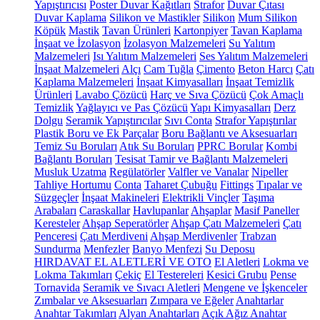
Yapıştırıcısı
Poster Duvar Kağıtları
Strafor
Duvar Çıtası
Duvar Kaplama
Silikon ve Mastikler
Silikon
Mum Silikon
Köpük
Mastik
Tavan Ürünleri
Kartonpiyer
Tavan Kaplama
İnşaat ve İzolasyon
İzolasyon Malzemeleri
Su Yalıtım
Malzemeleri
Isı Yalıtım Malzemeleri
Ses Yalıtım Malzemeleri
İnşaat Malzemeleri
Alçı
Cam Tuğla
Çimento
Beton Harcı
Çatı
Kaplama Malzemeleri
İnşaat Kimyasalları
İnşaat Temizlik
Ürünleri
Lavabo Çözücü
Harç ve Sıva Çözücü
Çok Amaçlı
Temizlik
Yağlayıcı ve Pas Çözücü
Yapı Kimyasalları
Derz
Dolgu
Seramik Yapıştırıcılar
Sıvı Conta
Strafor Yapıştırılar
Plastik Boru ve Ek Parçalar
Boru Bağlantı ve Aksesuarları
Temiz Su Boruları
Atık Su Boruları
PPRC Borular
Kombi
Bağlantı Boruları
Tesisat Tamir ve Bağlantı Malzemeleri
Musluk Uzatma
Regülatörler
Valfler ve Vanalar
Nipeller
Tahliye Hortumu
Conta
Taharet Çubuğu
Fittings
Tıpalar ve
Süzgeçler
İnşaat Makineleri
Elektrikli Vinçler
Taşıma
Arabaları
Caraskallar
Havlupanlar
Ahşaplar
Masif Paneller
Keresteler
Ahşap Seperatörler
Ahşap Çatı Malzemeleri
Çatı
Penceresi
Çatı Merdiveni
Ahşap Merdivenler
Trabzan
Sundurma
Menfezler
Banyo Menfezi
Su Deposu
HIRDAVAT EL ALETLERİ VE OTO
El Aletleri
Lokma ve
Lokma Takımları
Çekiç
El Testereleri
Kesici Grubu
Pense
Tornavida
Seramik ve Sıvacı Aletleri
Mengene ve İşkenceler
Zımbalar ve Aksesuarları
Zımpara ve Eğeler
Anahtarlar
Anahtar Takımları
Alyan Anahtarları
Açık Ağız Anahtar