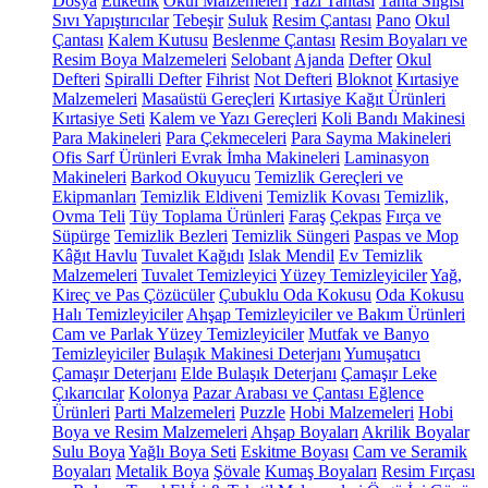
Dosya
Etiketlik
Okul Malzemeleri
Yazı Tahtası
Tahta Silgisi
Sıvı Yapıştırıcılar
Tebeşir
Suluk
Resim Çantası
Pano
Okul
Çantası
Kalem Kutusu
Beslenme Çantası
Resim Boyaları ve
Resim Boya Malzemeleri
Selobant
Ajanda
Defter
Okul
Defteri
Spiralli Defter
Fihrist
Not Defteri
Bloknot
Kırtasiye
Malzemeleri
Masaüstü Gereçleri
Kırtasiye Kağıt Ürünleri
Kırtasiye Seti
Kalem ve Yazı Gereçleri
Koli Bandı Makinesi
Para Makineleri
Para Çekmeceleri
Para Sayma Makineleri
Ofis Sarf Ürünleri
Evrak İmha Makineleri
Laminasyon
Makineleri
Barkod Okuyucu
Temizlik Gereçleri ve
Ekipmanları
Temizlik Eldiveni
Temizlik Kovası
Temizlik,
Ovma Teli
Tüy Toplama Ürünleri
Faraş
Çekpas
Fırça ve
Süpürge
Temizlik Bezleri
Temizlik Süngeri
Paspas ve Mop
Kâğıt Havlu
Tuvalet Kağıdı
Islak Mendil
Ev Temizlik
Malzemeleri
Tuvalet Temizleyici
Yüzey Temizleyiciler
Yağ,
Kireç ve Pas Çözücüler
Çubuklu Oda Kokusu
Oda Kokusu
Halı Temizleyiciler
Ahşap Temizleyiciler ve Bakım Ürünleri
Cam ve Parlak Yüzey Temizleyiciler
Mutfak ve Banyo
Temizleyiciler
Bulaşık Makinesi Deterjanı
Yumuşatıcı
Çamaşır Deterjanı
Elde Bulaşık Deterjanı
Çamaşır Leke
Çıkarıcılar
Kolonya
Pazar Arabası ve Çantası
Eğlence
Ürünleri
Parti Malzemeleri
Puzzle
Hobi Malzemeleri
Hobi
Boya ve Resim Malzemeleri
Ahşap Boyaları
Akrilik Boyalar
Sulu Boya
Yağlı Boya Seti
Eskitme Boyası
Cam ve Seramik
Boyaları
Metalik Boya
Şövale
Kumaş Boyaları
Resim Fırçası