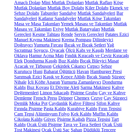
Amaçlı Dolap
Mini Mutfak Dolapları
Mutfak Rafları
Köşe
Mutfak Dolapları
Mutfak Boy Dolabı
Kiler Dolabı
Ekmek ve
Sebze Dolabı
Tabureler
Sandalye
Mutfak Sandalyeleri
Bar
Sandalyeleri
Katlanır Sandalyeler
Mutfak Köşe Takımları
Masa ve Masa Takımları
Yemek Masası ve Takımları
Mutfak
Masası ve Takımları
Eviye
Mutfak Bataryaları
Mutfak
Gereçleri
Kesme Tahtası
Rende
Servis Gereçleri
Patates Ezici
Manuel Kıyma Makinesi
Krema Pompası
Dilimleyici
Doğrayıcı
Yumurta Fırçası
Bıçak ve Bıçak Setleri
Yağ
Sıçratmaz
Soyucu, Oyacak
Ölçü Kabı ve Kaşığı
Merdane ve
Oklava
Hamur Açma Matı
Fındık Kıracağı ve Ceviz Kıracağı
Elek
Dondurma Kaşığı
Buz Kalıbı
Bıçak Bileyici Masat
Açacak ve Tirbuşon
Çekirdek Çıkarıcı
Çırpıcı
Sebze
Kurutucu
Huni
Baharat Öğütücü
Havan
Hamburger Presi
Sarımsak Ezici
Kaşık ve Kepçe Altlığı
Bıçak Standı
Süzgeç
Nihale
İçli Köfte Aparatı
Yumurta Zamanlayıcı
Dondurma
Kalıbı
Buz Kovası
Et Dövme Aleti
Sarma Makinesi
Kahve
Değirmenleri
Limon Sıkacağı
Pişirme Grubu
Çay ve Kahve
Demleme
French Press
Dripper
Chemex
Cezve
Çay Süzgeci
Demlik
Moka Pot
Çaydanlık
Kahve Filtresi
Sifon Kahve
Fırında Pişirme
Pasta Kalıbı
Kurabiye Kalıbı
Fırın Tepsisi
Cam Tepsi
Alüminyum Folyo
Kek Kalıbı
Muffin Kalıbı
Çikolata Kalıbı
Güveç
Pişirme Kağıdı
Pizza Tepsisi
Tart
Kalıbı
Ocak Üstü Pişirme
Tava ve Tava Setleri
Ocak Üstü
Tost Makinesi
Ocak Üstü Sac
Sahan
Düdüklü Tencere