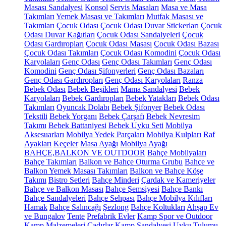
Masası Sandalyesi
Konsol
Servis Masaları
Masa ve Masa
Takımları
Yemek Masası ve Takımları
Mutfak Masası ve
Takımları
Çocuk Odası
Çocuk Odası Duvar Stickerları
Çocuk
Odası Duvar Kağıtları
Çocuk Odası Sandalyeleri
Çocuk
Odası Gardıropları
Çocuk Odası Masası
Çocuk Odası Bazası
Çocuk Odası Takımları
Çocuk Odası Komodini
Çocuk Odası
Karyolaları
Genç Odası
Genç Odası Takımları
Genç Odası
Komodini
Genç Odası Şifonyerleri
Genç Odası Bazaları
Genç Odası Gardıropları
Genç Odası Karyolaları
Ranza
Bebek Odası
Bebek Beşikleri
Mama Sandalyesi
Bebek
Karyolaları
Bebek Gardıropları
Bebek Yatakları
Bebek Odası
Takımları
Oyuncak Dolabı
Bebek Şifonyer
Bebek Odası
Tekstili
Bebek Yorganı
Bebek Çarşafı
Bebek Nevresim
Takımı
Bebek Battaniyesi
Bebek Uyku Seti
Mobilya
Aksesuarları
Mobilya Yedek Parçaları
Mobilya Kulpları
Raf
Ayakları
Keçeler
Masa Ayağı
Mobilya Ayağı
BAHÇE,BALKON VE OUTDOOR
Bahçe Mobilyaları
Bahçe Takımları
Balkon ve Bahçe Oturma Grubu
Bahçe ve
Balkon Yemek Masası Takımları
Balkon ve Bahçe Köşe
Takımı
Bistro Setleri
Bahçe Minderi
Çardak ve Kameriyeler
Bahçe ve Balkon Masası
Bahçe Şemsiyesi
Bahçe Bankı
Bahçe Sandalyeleri
Bahçe Sehpası
Bahçe Mobilya Kılıfları
Hamak
Bahçe Salıncağı
Şezlong
Bahçe Koltukları
Ahşap Ev
ve Bungalov
Tente
Prefabrik Evler
Kamp Spor ve Outdoor
Kamp Malzemeleri
Çadırlar
Kamp Sandalyesi
Uyku Tulumu