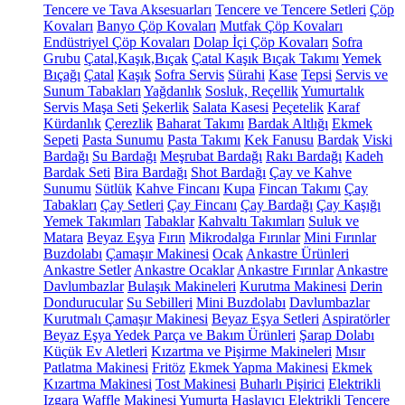
Tencere ve Tava Aksesuarları
Tencere ve Tencere Setleri
Çöp
Kovaları
Banyo Çöp Kovaları
Mutfak Çöp Kovaları
Endüstriyel Çöp Kovaları
Dolap İçi Çöp Kovaları
Sofra
Grubu
Çatal,Kaşık,Bıçak
Çatal Kaşık Bıçak Takımı
Yemek
Bıçağı
Çatal
Kaşık
Sofra Servis
Sürahi
Kase
Tepsi
Servis ve
Sunum Tabakları
Yağdanlık
Sosluk, Reçellik
Yumurtalık
Servis Maşa Seti
Şekerlik
Salata Kasesi
Peçetelik
Karaf
Kürdanlık
Çerezlik
Baharat Takımı
Bardak Altlığı
Ekmek
Sepeti
Pasta Sunumu
Pasta Takımı
Kek Fanusu
Bardak
Viski
Bardağı
Su Bardağı
Meşrubat Bardağı
Rakı Bardağı
Kadeh
Bardak Seti
Bira Bardağı
Shot Bardağı
Çay ve Kahve
Sunumu
Sütlük
Kahve Fincanı
Kupa
Fincan Takımı
Çay
Tabakları
Çay Setleri
Çay Fincanı
Çay Bardağı
Çay Kaşığı
Yemek Takımları
Tabaklar
Kahvaltı Takımları
Suluk ve
Matara
Beyaz Eşya
Fırın
Mikrodalga Fırınlar
Mini Fırınlar
Buzdolabı
Çamaşır Makinesi
Ocak
Ankastre Ürünleri
Ankastre Setler
Ankastre Ocaklar
Ankastre Fırınlar
Ankastre
Davlumbazlar
Bulaşık Makineleri
Kurutma Makinesi
Derin
Dondurucular
Su Sebilleri
Mini Buzdolabı
Davlumbazlar
Kurutmalı Çamaşır Makinesi
Beyaz Eşya Setleri
Aspiratörler
Beyaz Eşya Yedek Parça ve Bakım Ürünleri
Şarap Dolabı
Küçük Ev Aletleri
Kızartma ve Pişirme Makineleri
Mısır
Patlatma Makinesi
Fritöz
Ekmek Yapma Makinesi
Ekmek
Kızartma Makinesi
Tost Makinesi
Buharlı Pişirici
Elektrikli
Izgara
Waffle Makinesi
Yumurta Haşlayıcı
Elektrikli Tencere