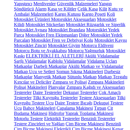
Yapıştırıcı
Merdivenler
Güvenlik Malzemeleri
Yangın
Söndürücü
Alarm
Kasa ve Kilitler
Çelik Kasa
Kilit
Kutu ve
Ambalaj Malzemeleri
Kargo Kutusu
Kargo Poşeti
Koli
Motosiklet Ürünleri
Motorsiklet Aksesuarları
Motosiklet
Kilidi
Motosiklet Stickerları
Motosiklet Rüzgarlık ve Siperlik
Motosiklet Aynası
Motosiklet Brandası
Motorsiklet Yedek
Parça
Motosiklet Fren Ekipmanları
Diğer Motosiklet Yedek
Parçaları
Motosiklet Fren ve Debriyaj Kolu
Motosiklet Kayışı
Motosiklet Zinciri
Motosiklet Giyim
Motorcu Eldiveni
Motorcu Botu ve Ayakkabısı
Motorcu Yağmurluk
Motosiklet
Kaskı
ELEKTRİKLİ EL ALETLERİ
Akülü Vidalamalar
Şarjlı Vidalamalar
Kablolu Vidalamalar
Vidalama Uçları
Matkaplar
Darbeli Matkaplar
Akülü Matkap ve Vidalamalar
Matkap Ucu ve Setleri
Somun Sıkma Makineleri
Darbesiz
Matkaplar
Manyetik Matkap
Sütunlu Matkap
Matkap Tezgahı
Kırıcılar ve Deliciler
Zımpara ve Polisaj
Zımpara Makineleri
Polisaj Makineleri
Planyalar
Zımpara Kağıdı ve Aksesuarları
Testereler
Daire Testereler
Dekupaj Testereler
Çok Amaçlı
Testereler
Tilki Kuyruğu Testereler
Testere Aksesuarları
Tilki
Kuyruğu Testere Ucu
Daire Testere Bıçağı
Dekupaj Testere
Ucu
Bahçe Makineleri
Çapalama Makinesi
Tırpan
Çit
Budama Makinesi
Hidrofor
Yaprak Toplama Makinesi
Motorlu Testere
Elektrikli Testereler
Benzinli Testereler
Testere Zincirleri ve Yağları
Çim Biçme Makinesi
Benzinli
Çim Biçme Makinesi
Elektrikli Çim Biçme Makinesi
Kenar