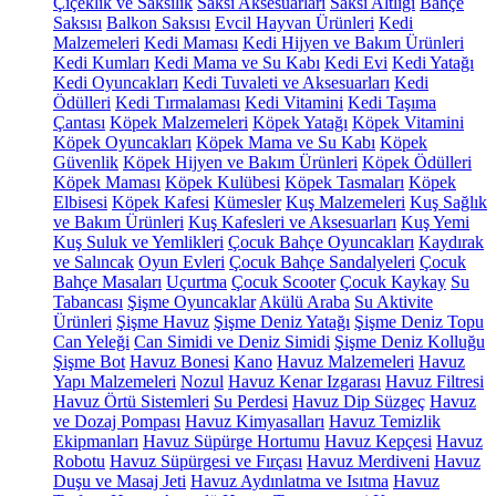
Çiçeklik ve Saksılık
Saksı Aksesuarları
Saksı Altlığı
Bahçe
Saksısı
Balkon Saksısı
Evcil Hayvan Ürünleri
Kedi
Malzemeleri
Kedi Maması
Kedi Hijyen ve Bakım Ürünleri
Kedi Kumları
Kedi Mama ve Su Kabı
Kedi Evi
Kedi Yatağı
Kedi Oyuncakları
Kedi Tuvaleti ve Aksesuarları
Kedi
Ödülleri
Kedi Tırmalaması
Kedi Vitamini
Kedi Taşıma
Çantası
Köpek Malzemeleri
Köpek Yatağı
Köpek Vitamini
Köpek Oyuncakları
Köpek Mama ve Su Kabı
Köpek
Güvenlik
Köpek Hijyen ve Bakım Ürünleri
Köpek Ödülleri
Köpek Maması
Köpek Kulübesi
Köpek Tasmaları
Köpek
Elbisesi
Köpek Kafesi
Kümesler
Kuş Malzemeleri
Kuş Sağlık
ve Bakım Ürünleri
Kuş Kafesleri ve Aksesuarları
Kuş Yemi
Kuş Suluk ve Yemlikleri
Çocuk Bahçe Oyuncakları
Kaydırak
ve Salıncak
Oyun Evleri
Çocuk Bahçe Sandalyeleri
Çocuk
Bahçe Masaları
Uçurtma
Çocuk Scooter
Çocuk Kaykay
Su
Tabancası
Şişme Oyuncaklar
Akülü Araba
Su Aktivite
Ürünleri
Şişme Havuz
Şişme Deniz Yatağı
Şişme Deniz Topu
Can Yeleği
Can Simidi ve Deniz Simidi
Şişme Deniz Kolluğu
Şişme Bot
Havuz Bonesi
Kano
Havuz Malzemeleri
Havuz
Yapı Malzemeleri
Nozul
Havuz Kenar Izgarası
Havuz Filtresi
Havuz Örtü Sistemleri
Su Perdesi
Havuz Dip Süzgeç
Havuz
ve Dozaj Pompası
Havuz Kimyasalları
Havuz Temizlik
Ekipmanları
Havuz Süpürge Hortumu
Havuz Kepçesi
Havuz
Robotu
Havuz Süpürgesi ve Fırçası
Havuz Merdiveni
Havuz
Duşu ve Masaj Jeti
Havuz Aydınlatma ve Isıtma
Havuz