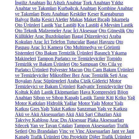
İngiliz Anahtarı
İki Ağızlı Anahtar
Tork Anahtarı
Yıldız
Anahtar ve Takımları
Kurbağcık Anahtarı
Kombine Anahtar
ve Takımları
Boru Anahtarı
Keskiler
Keser
Kargaburun
Balyoz
Balta
Kesici Aletler
Makas
Maket Bıçağı
Iskarpela
Oto Ürünleri
Lastik
Yaz Lastiği
Kış Lastiği
4 Mevsim Lastik
Oto Teknik Malzemeler
Araç İçi Aksesuar
Oto Güneşlik
Oto
Küllükler
Araç Buzdolapları
Bagaj Düzenleyici
Araba
Kokuları
Araç İçi Telefon Tutucular
Bagaj Havuzu
Oto
Paspası
Araç İçi Kamera
Oto Multimedya ve Görüntü
Sistemleri
Oto Bakım Temizlik Ürünleri
Basınçlı Yıkama
Makineleri
Tampon Parlatıcı ve Temizleyiciler
Torpido
Temizlik ve Bakım Ürünleri
Oto Şampuan
Oto Cila ve
Parlatıcı Ürünleri
Polyester Macun
Oto Cam Bakım Ürünleri
ve Temizleyiciler
Mikrofiber Bez
Araç Temizlik Seti
Araç
Boyaları
Araç Süpürgeleri
Araba Çizik Giderici
Motor
Temizleyici ve Bakım Ürünleri
Radyatör Temizleyiciler
Oto
Koltuk Kılıfı
Lastik Ekipmanları
Hava Kompresörü
Bijon
Anahtarı
Sibop ve Sibop Kapağı
Lastik Tamir Kiti
Kriko
Yağ
Motor Katkıları
Hidrolik Yağlar
Motor Yağı
Motor Yağı
Katkısı
Gres Yağı
Yakıt Katkısı
Şanzıman Yağı ve Katkısı
Akü ve Akü Aksesuarları
Akü
Akü Şarj Cihazları
Akü
Takviye Kablosu
Araç Dış Aksesuar
Plaka Aksesuarları
Silecek
Yan ve Tavan Çıtaları
Tampon Aksesuarları
Trafik
Setleri
Oto Brandaları
Vinç ve Vinç Aksesuarları
Jant ve Jant
Kapağı
Trafik Ürünleri
Oto Projektör
Diğer Trafik Ürünleri