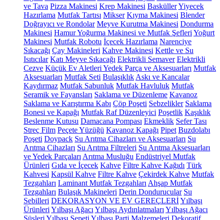
ve Tava
Pizza Makinesi
Krep Makinesi
Basküller
Yiyecek
Hazırlama
Mutfak Tartısı
Mikser
Kıyma Makinesi
Blender
Doğrayıcı ve Rondolar
Meyve Kurutma Makinesi
Dondurma
Makinesi
Hamur Yoğurma Makinesi ve Mutfak Şefleri
Yoğurt
Makinesi
Mutfak Robotu
İçecek Hazırlama
Narenciye
Sıkacağı
Çay Makineleri
Kahve Makinesi
Kettle ve Su
Isıtıcılar
Katı Meyve Sıkacağı
Elektrikli Semaver
Elektrikli
Cezve
Küçük Ev Aletleri Yedek Parça ve Aksesuarları
Mutfak
Aksesuarları
Mutfak Seti
Bulaşıklık
Askı ve Kancalar
Kaydırmaz
Mutfak Sabunluk
Mutfak Havluluk
Mutfak
Seramik ve Fayansları
Saklama ve Düzenleme
Kavanoz
Saklama ve Karıştırma Kabı
Çöp Poşeti
Sebzelikler
Saklama
Bonesi ve Kapağı
Mutfak Raf Düzenleyici
Poşetlik
Kaşıklık
Beslenme Kutusu
Damacana Pompası
Ekmeklik
Sefer Tası
Streç Film
Peçete Yüzüğü
Kavanoz Kapağı
Pipet
Buzdolabı
Poşeti
Doypack
Su Arıtma Cihazları ve Aksesuarları
Su
Arıtma Cihazları
Su Arıtma Filtreleri
Su Arıtma Aksesuarları
ve Yedek Parçaları
Arıtma Musluğu
Endüstriyel Mutfak
Ürünleri
Gıda ve İçecek
Kahve
Filtre Kahve Kağıdı
Türk
Kahvesi
Kapsül Kahve
Filtre Kahve
Çekirdek Kahve
Mutfak
Tezgahları
Laminant Mutfak Tezgahları
Ahşap Mutfak
Tezgahları
Bulaşık Makineleri
Derin Dondurucular
Su
Sebilleri
DEKORASYON VE EV GEREÇLERİ
Yılbaşı
Ürünleri
Yılbaşı Ağacı
Yılbaşı Aydınlatmaları
Yılbaşı Ağacı
Süsleri
Yılbaşı Sepeti
Yılbaşı Parti Malzemeleri
Dekoratif