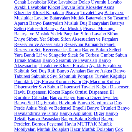
Çanak Lavabolar
Köşe Lavabolar
Dolap Uyumlu Lavabo
Ayaklı Lavabolar
Klozet
Duvara Sıfır Klozetler
Asma
Klozetler
Klozet Kapakları
Pisuvar
Tuvalet Taşı
Batarya ve
Musluklar
Lavabo Bataryaları
Mutfak Bataryaları
Su Tasarruf
Aparatı
Banyo Bataryaları
Musluk
Duş Bataryaları
Batarya
Setleri
Fotoselli Batarya
Ara Musluk
Pisuvar Musluğu
Batarya ve Musluk Yedek Parçaları
Sifon
Lavabo Sifonu
Eviye Sifonu
Yer Sifonu
Sifon Aksesuarları ve Parçaları
Rezervuar ve Aksesuarları
Rezervuar Kumanda Paneli
Rezervuar Seti
Rezervuar İç Takımı
Banyo Bakım Setleri
Yara Bandı
Lif ve Süngerler
Sıcak Su Torbası
Cımbız
Sabun
Tırnak Makası
Banyo Seramik ve Fayansları
Banyo
Aksesuarları
Tuvalet ve Klozet Fırçaları
Ayaklı Fırçalık ve
Kağıtlık Seti
Duş Rafı
Banyo Aynaları
Banyo Askısı
Banyo
Taburesi
Sabunluk
Sıvı Sabunluk Pompası
Tuvalet Kağıtlığı
Pamukluk
Diş Fırçası Koruma Kabı
Diş Macunu Kutusu
Dispenserler
Sıvı Sabun Dispenseri
Tuvalet Kağıdı Dispenseri
Havlu Dispenseri
Klozet Kapak Örtüsü Dispenseri
El
Kurutma Cihazları
Banyo Etajeri
Banyo Düzenleyicileri
Banyo Seti
Diş Fırçalık
Havluluk
Banyo Kaydırmazı
Duş
Perde Askısı
Yaşlı ve Bedensel Engelli Banyo Ürünleri
Banyo
Havalandırma ve Isıtma
Banyo Aspiratörü
Diğer
Banyo
Tekstil
Banyo Paspasları
Banyo Bakım Setleri
Banyo
Perdeleri
Bornoz
Peştemal
Havlu
MUTFAK
Mutfak
Mobilyaları
Mutfak Dolapları
Hazır Mutfak Dolapları
Çok