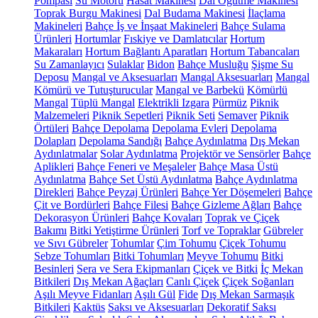
Pompası
Su Motoru
Hasat Makinesi
Dal Öğütme Makinesi
Toprak Burgu Makinesi
Dal Budama Makinesi
İlaçlama
Makineleri
Bahçe İş ve İnşaat Makineleri
Bahçe Sulama
Ürünleri
Hortumlar
Fıskiye ve Damlatıcılar
Hortum
Makaraları
Hortum Bağlantı Aparatları
Hortum Tabancaları
Su Zamanlayıcı
Sulaklar
Bidon
Bahçe Musluğu
Şişme Su
Deposu
Mangal ve Aksesuarları
Mangal Aksesuarları
Mangal
Kömürü ve Tutuşturucular
Mangal ve Barbekü
Kömürlü
Mangal
Tüplü Mangal
Elektrikli Izgara
Pürmüz
Piknik
Malzemeleri
Piknik Sepetleri
Piknik Seti
Semaver
Piknik
Örtüleri
Bahçe Depolama
Depolama Evleri
Depolama
Dolapları
Depolama Sandığı
Bahçe Aydınlatma
Dış Mekan
Aydınlatmalar
Solar Aydınlatma
Projektör ve Sensörler
Bahçe
Aplikleri
Bahçe Feneri ve Meşaleler
Bahçe Masa Üstü
Aydınlatma
Bahçe Set Üstü Aydınlatma
Bahçe Aydınlatma
Direkleri
Bahçe Peyzaj Ürünleri
Bahçe Yer Döşemeleri
Bahçe
Çit ve Bordürleri
Bahçe Filesi
Bahçe Gizleme Ağları
Bahçe
Dekorasyon Ürünleri
Bahçe Kovaları
Toprak ve Çiçek
Bakımı
Bitki Yetiştirme Ürünleri
Torf ve Topraklar
Gübreler
ve Sıvı Gübreler
Tohumlar
Çim Tohumu
Çiçek Tohumu
Sebze Tohumları
Bitki Tohumları
Meyve Tohumu
Bitki
Besinleri
Sera ve Sera Ekipmanları
Çiçek ve Bitki
İç Mekan
Bitkileri
Dış Mekan Ağaçları
Canlı Çiçek
Çiçek Soğanları
Aşılı Meyve Fidanları
Aşılı Gül
Fide
Dış Mekan Sarmaşık
Bitkileri
Kaktüs
Saksı ve Aksesuarları
Dekoratif Saksı