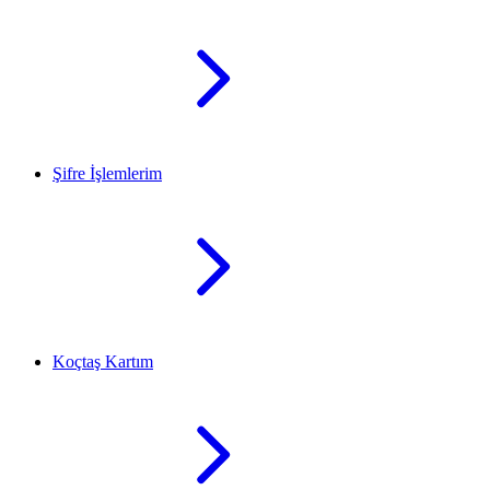
Şifre İşlemlerim
Koçtaş Kartım