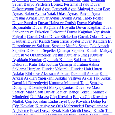
Setleri
Banyo Perdeleri
Bornoz
Peştemal
Havlu
Duvar
Dekorasyonu
Raf
Ayna
Çerçeveli Ayna
Makyaj Aynası
Boy
Aynası
Salon Aynası
Yatak Odası Aynası
Parçalı Ayna
Dresuar Aynası
Duvar Aynası
Ayaklı Ayna
Tablo
Poster
Duvar Panoları
Duvar Halısı ve Örtüsü
Duvar Kağıtları
Boyanabilir Duvar Kağıtları
3 Boyutlu Duvar Kağıtları
Duvar
Stickerları ve Etiketleri
Dekoratif Duvar Kağıtları
Yapışkanlı
Folyolar
Çocuk Odası Duvar Stickerları
Çocuk Odası Duvar
Kağıtları
Duvar Kağıdı Yapıştırıcısı
Poster Duvar Kağıtları
Ev
Düzenleme ve Saklama
Sepetler
Mutfak Sepeti
Çok Amaçlı
Sepetler
Dekoratif Sepetler
Çamaşır Sepetleri
Kutular
Makyaj
Kutusu ve Organizerleri
Plastik Kutular
Kumaş Kutular
Ayakkabı Kutuları
Oyuncak Kutuları
Saklama Kutusu
Dekoratif Kutu
Takı Kutusu
Çamaşır Kurutma Askısı
Saklama Hurçları
Hurçlar
Vakumlu Hurçlar
Halı Hurcu
Askılar
Elbise ve Aksesuar Askıları
Dekoratif Askılar
Kapı
Arkası Askıları
Yapışkanlı Askılar
Vestiyer Askısı
Takı Askısı
Bavul İçi Düzenleyici
Kurutma Makinesi Topu
Şemsiye
Dolap İçi Düzenleyici
Makyaj Çantası
Duvar ve Masa
Saatleri
Masa Saati
Duvar Saatleri
Bahçe Tekstili
Salıncak
Minderleri
Ütü Masası
Çöp Kovaları
Banyo Çöp Kovaları
Mutfak Çöp Kovaları
Endüstriyel Çöp Kovaları
Dolap İçi
Çöp Kovaları
Kırtasiye ve Ofis Malzemeleri
Dosyalama ve
Arşivleme
Poşet Dosya
Evrak Rafı
Çıtçıtlı Dosya
Klasör
Telli