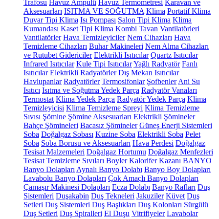
Trafosu
Havuz Ampulü
Havuz Termometresi
Karavan ve
Aksesuarları
ISITMA VE SOĞUTMA
Klima
Portatif Klima
Duvar Tipi Klima
Isı Pompası
Salon Tipi Klima
Klima
Kumandası
Kaset Tipi Klima
Kombi
Tavan Vantilatörleri
Vantilatörler
Hava Temizleyiciler
Nem Cihazları
Hava
Temizleme Cihazları
Buhar Makineleri
Nem Alma Cihazları
ve Rutubet Gidericiler
Elektrikli Isıtıcılar
Quartz Isıtıcılar
Infrared Isıtıcılar
Kule Tipi Isıtıcılar
Yağlı Radyatör
Fanlı
Isıtıcılar
Elektrikli Radyatörler
Dış Mekan Isıtıcılar
Havlupanlar
Radyatörler
Termosifonlar
Şofbenler
Ani Su
Isıtıcı
Isıtma ve Soğutma Yedek Parça
Radyatör Vanaları
Termostat
Klima Yedek Parça
Radyatör Yedek Parça
Klima
Temizleyicisi
Klima Temizleme Spreyi
Klima Temizleme
Sıvısı
Şömine
Şömine Aksesuarları
Elektrikli Şömineler
Bahçe Şömineleri
Bacasız Şömineler
Güneş Enerji Sistemleri
Soba
Doğalgaz Sobası
Kuzine Soba
Elektrikli Soba
Pelet
Soba
Soba Borusu ve Aksesuarları
Hava Perdesi
Doğalgaz
Tesisat Malzemeleri
Doğalgaz Hortumu
Doğalgaz Menfezleri
Tesisat Temizleme Sıvıları
Boyler
Kalorifer Kazanı
BANYO
Banyo Dolapları
Aynalı Banyo Dolabı
Banyo Boy Dolapları
Lavabolu Banyo Dolapları
Çok Amaçlı Banyo Dolapları
Çamaşır Makinesi Dolapları
Ecza Dolabı
Banyo Rafları
Duş
Sistemleri
Duşakabin
Duş Tekneleri
Jakuziler
Küvet
Duş
Setleri
Duş Sistemleri
Duş Başlıkları
Duş Kolonları
Sürgülü
Duş Setleri
Duş Spiralleri
El Duşu
Vitrifiyeler
Lavabolar