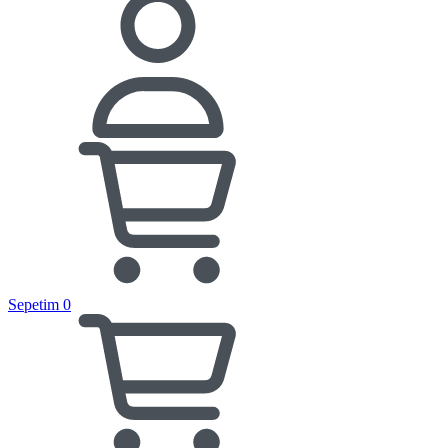
Sepetim
0