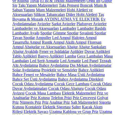
ve Rulosu
Tuval
El İşi & Tekstil Malzemeleri
Örgü İpi
Güpür
Şiş
Takı Yapım Malzemeleri
Takı Pensesi
Boncuk
Mum &
Sabun Yapımı
Mum Malzemeleri
Hobi Aletleri ve
Aksesuarları
Silikon Tabancaları
Diğer Hobi Aletleri
Taş
Boyama & Mozaik
AYDINLATMA VE ELEKTRİK
Ev
Aydınlatmaları
Avizeler
Sarkıt Avizeler
Plafonyer Avizeler
Lambaderler ve Aksesuarları
Lambader
Lambader Başlığı
Lambader Ayağı
Spotlar
Gömme Spotlar
Sıvaüstü Spotlar
Tavan Spotlar
Ampuller
Led Ampul
Halojen Ampul
Tasarruflu Ampul
Rustik Ampul
Akıllı Ampul
Floresan
Ampul
Abajurlar ve Aksesuarları
Abajur
Abajur Şapkaları
Abajur Ayaklığı
Fener ve Işıldaklar
Aplikler
Duvar Aplikleri
Tablo Aplikleri
Banyo Aplikleri
Lamba
Gece Lambaları
Masa
Lambaları
Led Şerit
Armatür
Led Armatür
Led Panel
Tezgah
Altı Aydınlatma
Bahçe Aydınlatma
Dış Mekan Aydınlatmalar
Solar Aydınlatma
Projektör ve Sensörler
Bahçe Aplikleri
Bahçe Feneri ve Meşaleler
Bahçe Masa Üstü Aydınlatma
Bahçe Set Üstü Aydınlatma
Bahçe Aydınlatma Direkleri
Çocuk Odası Aydınlatma
Çocuk Gece Lambası
Çocuk Odası
Duvar Aydınlatmaları
Çocuk Odası Abajuru
Çocuk Odası
Avizesi
Çocuk Masa Lambası
Elektrik Malzemeleri
Priz ve
Anahtarlar
Priz Kutusu
Telefon Prizi
Priz Çerçevesi
Golyat
Priz
Nümeris Priz
Priz
Anahtar Priz
Şalt Malzemeleri
Sigorta
Kutusu
Kontaktör
Elektrik Sigortası
Şalter
Kaçak Akım
Rölesi
Elektrik Sayacı
Uzatma Kablosu ve Grup Priz
Uzatma