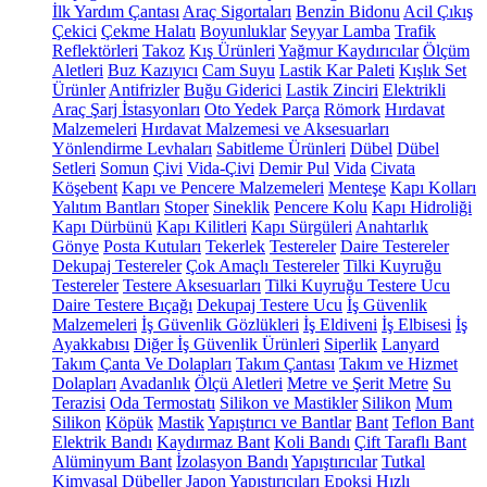
İlk Yardım Çantası
Araç Sigortaları
Benzin Bidonu
Acil Çıkış
Çekici
Çekme Halatı
Boyunluklar
Seyyar Lamba
Trafik
Reflektörleri
Takoz
Kış Ürünleri
Yağmur Kaydırıcılar
Ölçüm
Aletleri
Buz Kazıyıcı
Cam Suyu
Lastik Kar Paleti
Kışlık Set
Ürünler
Antifrizler
Buğu Giderici
Lastik Zinciri
Elektrikli
Araç Şarj İstasyonları
Oto Yedek Parça
Römork
Hırdavat
Malzemeleri
Hırdavat Malzemesi ve Aksesuarları
Yönlendirme Levhaları
Sabitleme Ürünleri
Dübel
Dübel
Setleri
Somun
Çivi
Vida-Çivi
Demir Pul
Vida
Civata
Köşebent
Kapı ve Pencere Malzemeleri
Menteşe
Kapı Kolları
Yalıtım Bantları
Stoper
Sineklik
Pencere Kolu
Kapı Hidroliği
Kapı Dürbünü
Kapı Kilitleri
Kapı Sürgüleri
Anahtarlık
Gönye
Posta Kutuları
Tekerlek
Testereler
Daire Testereler
Dekupaj Testereler
Çok Amaçlı Testereler
Tilki Kuyruğu
Testereler
Testere Aksesuarları
Tilki Kuyruğu Testere Ucu
Daire Testere Bıçağı
Dekupaj Testere Ucu
İş Güvenlik
Malzemeleri
İş Güvenlik Gözlükleri
İş Eldiveni
İş Elbisesi
İş
Ayakkabısı
Diğer İş Güvenlik Ürünleri
Siperlik
Lanyard
Takım Çanta Ve Dolapları
Takım Çantası
Takım ve Hizmet
Dolapları
Avadanlık
Ölçü Aletleri
Metre ve Şerit Metre
Su
Terazisi
Oda Termostatı
Silikon ve Mastikler
Silikon
Mum
Silikon
Köpük
Mastik
Yapıştırıcı ve Bantlar
Bant
Teflon Bant
Elektrik Bandı
Kaydırmaz Bant
Koli Bandı
Çift Taraflı Bant
Alüminyum Bant
İzolasyon Bandı
Yapıştırıcılar
Tutkal
Kimyasal Dübeller
Japon Yapıştırıcıları
Epoksi
Hızlı