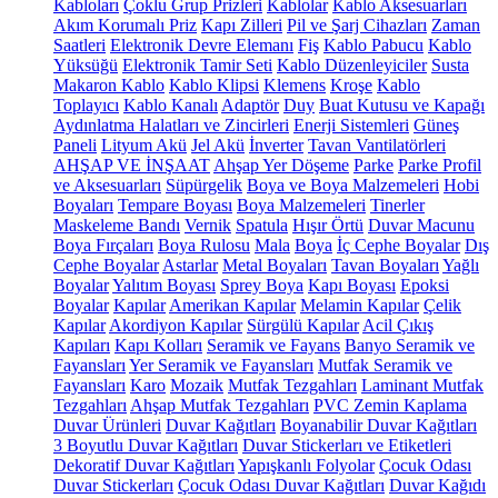
Kabloları
Çoklu Grup Prizleri
Kablolar
Kablo Aksesuarları
Akım Korumalı Priz
Kapı Zilleri
Pil ve Şarj Cihazları
Zaman
Saatleri
Elektronik Devre Elemanı
Fiş
Kablo Pabucu
Kablo
Yüksüğü
Elektronik Tamir Seti
Kablo Düzenleyiciler
Susta
Makaron Kablo
Kablo Klipsi
Klemens
Kroşe
Kablo
Toplayıcı
Kablo Kanalı
Adaptör
Duy
Buat Kutusu ve Kapağı
Aydınlatma Halatları ve Zincirleri
Enerji Sistemleri
Güneş
Paneli
Lityum Akü
Jel Akü
İnverter
Tavan Vantilatörleri
AHŞAP VE İNŞAAT
Ahşap Yer Döşeme
Parke
Parke Profil
ve Aksesuarları
Süpürgelik
Boya ve Boya Malzemeleri
Hobi
Boyaları
Tempare Boyası
Boya Malzemeleri
Tinerler
Maskeleme Bandı
Vernik
Spatula
Hışır Örtü
Duvar Macunu
Boya Fırçaları
Boya Rulosu
Mala
Boya
İç Cephe Boyalar
Dış
Cephe Boyalar
Astarlar
Metal Boyaları
Tavan Boyaları
Yağlı
Boyalar
Yalıtım Boyası
Sprey Boya
Kapı Boyası
Epoksi
Boyalar
Kapılar
Amerikan Kapılar
Melamin Kapılar
Çelik
Kapılar
Akordiyon Kapılar
Sürgülü Kapılar
Acil Çıkış
Kapıları
Kapı Kolları
Seramik ve Fayans
Banyo Seramik ve
Fayansları
Yer Seramik ve Fayansları
Mutfak Seramik ve
Fayansları
Karo
Mozaik
Mutfak Tezgahları
Laminant Mutfak
Tezgahları
Ahşap Mutfak Tezgahları
PVC Zemin Kaplama
Duvar Ürünleri
Duvar Kağıtları
Boyanabilir Duvar Kağıtları
3 Boyutlu Duvar Kağıtları
Duvar Stickerları ve Etiketleri
Dekoratif Duvar Kağıtları
Yapışkanlı Folyolar
Çocuk Odası
Duvar Stickerları
Çocuk Odası Duvar Kağıtları
Duvar Kağıdı