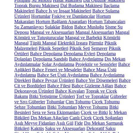
Pompası
Su Motoru
Hasat Makinesi
Dal Öğütme Makinesi
Toprak Burgu Makinesi
Dal Budama Makinesi
İlaçlama
Makineleri
Bahçe İş ve İnşaat Makineleri
Bahçe Sulama
Ürünleri
Hortumlar
Fıskiye ve Damlatıcılar
Hortum
Makaraları
Hortum Bağlantı Aparatları
Hortum Tabancaları
Su Zamanlayıcı
Sulaklar
Bidon
Bahçe Musluğu
Şişme Su
Deposu
Mangal ve Aksesuarları
Mangal Aksesuarları
Mangal
Kömürü ve Tutuşturucular
Mangal ve Barbekü
Kömürlü
Mangal
Tüplü Mangal
Elektrikli Izgara
Pürmüz
Piknik
Malzemeleri
Piknik Sepetleri
Piknik Seti
Semaver
Piknik
Örtüleri
Bahçe Depolama
Depolama Evleri
Depolama
Dolapları
Depolama Sandığı
Bahçe Aydınlatma
Dış Mekan
Aydınlatmalar
Solar Aydınlatma
Projektör ve Sensörler
Bahçe
Aplikleri
Bahçe Feneri ve Meşaleler
Bahçe Masa Üstü
Aydınlatma
Bahçe Set Üstü Aydınlatma
Bahçe Aydınlatma
Direkleri
Bahçe Peyzaj Ürünleri
Bahçe Yer Döşemeleri
Bahçe
Çit ve Bordürleri
Bahçe Filesi
Bahçe Gizleme Ağları
Bahçe
Dekorasyon Ürünleri
Bahçe Kovaları
Toprak ve Çiçek
Bakımı
Bitki Yetiştirme Ürünleri
Torf ve Topraklar
Gübreler
ve Sıvı Gübreler
Tohumlar
Çim Tohumu
Çiçek Tohumu
Sebze Tohumları
Bitki Tohumları
Meyve Tohumu
Bitki
Besinleri
Sera ve Sera Ekipmanları
Çiçek ve Bitki
İç Mekan
Bitkileri
Dış Mekan Ağaçları
Canlı Çiçek
Çiçek Soğanları
Aşılı Meyve Fidanları
Aşılı Gül
Fide
Dış Mekan Sarmaşık
Bitkileri
Kaktüs
Saksı ve Aksesuarları
Dekoratif Saksı