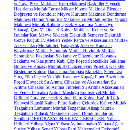
ve Tava
Pizza Makinesi
Krep Makinesi
Basküller
Yiyecek
Hazırlama
Mutfak Tartısı
Mikser
Kıyma Makinesi
Blender
Doğrayıcı ve Rondolar
Meyve Kurutma Makinesi
Dondurma
Makinesi
Hamur Yoğurma Makinesi ve Mutfak Şefleri
Yoğurt
Makinesi
Mutfak Robotu
İçecek Hazırlama
Narenciye
Sıkacağı
Çay Makineleri
Kahve Makinesi
Kettle ve Su
Isıtıcılar
Katı Meyve Sıkacağı
Elektrikli Semaver
Elektrikli
Cezve
Küçük Ev Aletleri Yedek Parça ve Aksesuarları
Mutfak
Aksesuarları
Mutfak Seti
Bulaşıklık
Askı ve Kancalar
Kaydırmaz
Mutfak Sabunluk
Mutfak Havluluk
Mutfak
Seramik ve Fayansları
Saklama ve Düzenleme
Kavanoz
Saklama ve Karıştırma Kabı
Çöp Poşeti
Sebzelikler
Saklama
Bonesi ve Kapağı
Mutfak Raf Düzenleyici
Poşetlik
Kaşıklık
Beslenme Kutusu
Damacana Pompası
Ekmeklik
Sefer Tası
Streç Film
Peçete Yüzüğü
Kavanoz Kapağı
Pipet
Buzdolabı
Poşeti
Doypack
Su Arıtma Cihazları ve Aksesuarları
Su
Arıtma Cihazları
Su Arıtma Filtreleri
Su Arıtma Aksesuarları
ve Yedek Parçaları
Arıtma Musluğu
Endüstriyel Mutfak
Ürünleri
Gıda ve İçecek
Kahve
Filtre Kahve Kağıdı
Türk
Kahvesi
Kapsül Kahve
Filtre Kahve
Çekirdek Kahve
Mutfak
Tezgahları
Laminant Mutfak Tezgahları
Ahşap Mutfak
Tezgahları
Bulaşık Makineleri
Derin Dondurucular
Su
Sebilleri
DEKORASYON VE EV GEREÇLERİ
Yılbaşı
Ürünleri
Yılbaşı Ağacı
Yılbaşı Aydınlatmaları
Yılbaşı Ağacı
Süsleri
Yılbaşı Sepeti
Yılbaşı Parti Malzemeleri
Dekoratif