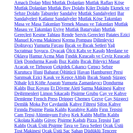
Amaçlı Dolap
Mini Mutfak Dolapları
Mutfak Rafları
Köşe
Mutfak Dolapları
Mutfak Boy Dolabı
Kiler Dolabı
Ekmek ve
Sebze Dolabı
Tabureler
Sandalye
Mutfak Sandalyeleri
Bar
Sandalyeleri
Katlanır Sandalyeler
Mutfak Köşe Takımları
Masa ve Masa Takımları
Yemek Masası ve Takımları
Mutfak
Masası ve Takımları
Eviye
Mutfak Bataryaları
Mutfak
Gereçleri
Kesme Tahtası
Rende
Servis Gereçleri
Patates Ezici
Manuel Kıyma Makinesi
Krema Pompası
Dilimleyici
Doğrayıcı
Yumurta Fırçası
Bıçak ve Bıçak Setleri
Yağ
Sıçratmaz
Soyucu, Oyacak
Ölçü Kabı ve Kaşığı
Merdane ve
Oklava
Hamur Açma Matı
Fındık Kıracağı ve Ceviz Kıracağı
Elek
Dondurma Kaşığı
Buz Kalıbı
Bıçak Bileyici Masat
Açacak ve Tirbuşon
Çekirdek Çıkarıcı
Çırpıcı
Sebze
Kurutucu
Huni
Baharat Öğütücü
Havan
Hamburger Presi
Sarımsak Ezici
Kaşık ve Kepçe Altlığı
Bıçak Standı
Süzgeç
Nihale
İçli Köfte Aparatı
Yumurta Zamanlayıcı
Dondurma
Kalıbı
Buz Kovası
Et Dövme Aleti
Sarma Makinesi
Kahve
Değirmenleri
Limon Sıkacağı
Pişirme Grubu
Çay ve Kahve
Demleme
French Press
Dripper
Chemex
Cezve
Çay Süzgeci
Demlik
Moka Pot
Çaydanlık
Kahve Filtresi
Sifon Kahve
Fırında Pişirme
Pasta Kalıbı
Kurabiye Kalıbı
Fırın Tepsisi
Cam Tepsi
Alüminyum Folyo
Kek Kalıbı
Muffin Kalıbı
Çikolata Kalıbı
Güveç
Pişirme Kağıdı
Pizza Tepsisi
Tart
Kalıbı
Ocak Üstü Pişirme
Tava ve Tava Setleri
Ocak Üstü
Tost Makinesi
Ocak Üstü Sac
Sahan
Düdüklü Tencere