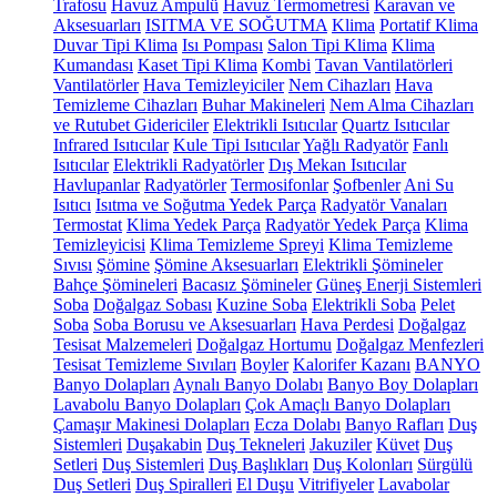
Trafosu
Havuz Ampulü
Havuz Termometresi
Karavan ve
Aksesuarları
ISITMA VE SOĞUTMA
Klima
Portatif Klima
Duvar Tipi Klima
Isı Pompası
Salon Tipi Klima
Klima
Kumandası
Kaset Tipi Klima
Kombi
Tavan Vantilatörleri
Vantilatörler
Hava Temizleyiciler
Nem Cihazları
Hava
Temizleme Cihazları
Buhar Makineleri
Nem Alma Cihazları
ve Rutubet Gidericiler
Elektrikli Isıtıcılar
Quartz Isıtıcılar
Infrared Isıtıcılar
Kule Tipi Isıtıcılar
Yağlı Radyatör
Fanlı
Isıtıcılar
Elektrikli Radyatörler
Dış Mekan Isıtıcılar
Havlupanlar
Radyatörler
Termosifonlar
Şofbenler
Ani Su
Isıtıcı
Isıtma ve Soğutma Yedek Parça
Radyatör Vanaları
Termostat
Klima Yedek Parça
Radyatör Yedek Parça
Klima
Temizleyicisi
Klima Temizleme Spreyi
Klima Temizleme
Sıvısı
Şömine
Şömine Aksesuarları
Elektrikli Şömineler
Bahçe Şömineleri
Bacasız Şömineler
Güneş Enerji Sistemleri
Soba
Doğalgaz Sobası
Kuzine Soba
Elektrikli Soba
Pelet
Soba
Soba Borusu ve Aksesuarları
Hava Perdesi
Doğalgaz
Tesisat Malzemeleri
Doğalgaz Hortumu
Doğalgaz Menfezleri
Tesisat Temizleme Sıvıları
Boyler
Kalorifer Kazanı
BANYO
Banyo Dolapları
Aynalı Banyo Dolabı
Banyo Boy Dolapları
Lavabolu Banyo Dolapları
Çok Amaçlı Banyo Dolapları
Çamaşır Makinesi Dolapları
Ecza Dolabı
Banyo Rafları
Duş
Sistemleri
Duşakabin
Duş Tekneleri
Jakuziler
Küvet
Duş
Setleri
Duş Sistemleri
Duş Başlıkları
Duş Kolonları
Sürgülü
Duş Setleri
Duş Spiralleri
El Duşu
Vitrifiyeler
Lavabolar