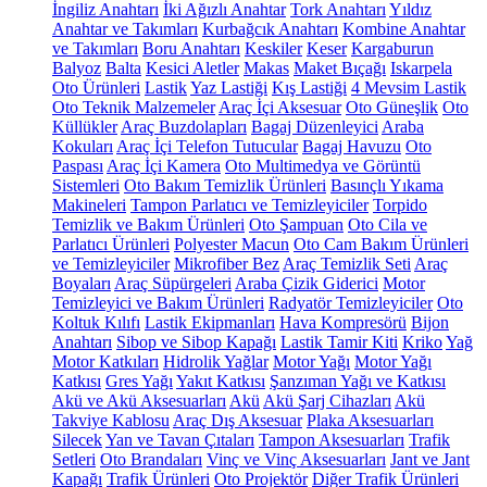
İngiliz Anahtarı
İki Ağızlı Anahtar
Tork Anahtarı
Yıldız
Anahtar ve Takımları
Kurbağcık Anahtarı
Kombine Anahtar
ve Takımları
Boru Anahtarı
Keskiler
Keser
Kargaburun
Balyoz
Balta
Kesici Aletler
Makas
Maket Bıçağı
Iskarpela
Oto Ürünleri
Lastik
Yaz Lastiği
Kış Lastiği
4 Mevsim Lastik
Oto Teknik Malzemeler
Araç İçi Aksesuar
Oto Güneşlik
Oto
Küllükler
Araç Buzdolapları
Bagaj Düzenleyici
Araba
Kokuları
Araç İçi Telefon Tutucular
Bagaj Havuzu
Oto
Paspası
Araç İçi Kamera
Oto Multimedya ve Görüntü
Sistemleri
Oto Bakım Temizlik Ürünleri
Basınçlı Yıkama
Makineleri
Tampon Parlatıcı ve Temizleyiciler
Torpido
Temizlik ve Bakım Ürünleri
Oto Şampuan
Oto Cila ve
Parlatıcı Ürünleri
Polyester Macun
Oto Cam Bakım Ürünleri
ve Temizleyiciler
Mikrofiber Bez
Araç Temizlik Seti
Araç
Boyaları
Araç Süpürgeleri
Araba Çizik Giderici
Motor
Temizleyici ve Bakım Ürünleri
Radyatör Temizleyiciler
Oto
Koltuk Kılıfı
Lastik Ekipmanları
Hava Kompresörü
Bijon
Anahtarı
Sibop ve Sibop Kapağı
Lastik Tamir Kiti
Kriko
Yağ
Motor Katkıları
Hidrolik Yağlar
Motor Yağı
Motor Yağı
Katkısı
Gres Yağı
Yakıt Katkısı
Şanzıman Yağı ve Katkısı
Akü ve Akü Aksesuarları
Akü
Akü Şarj Cihazları
Akü
Takviye Kablosu
Araç Dış Aksesuar
Plaka Aksesuarları
Silecek
Yan ve Tavan Çıtaları
Tampon Aksesuarları
Trafik
Setleri
Oto Brandaları
Vinç ve Vinç Aksesuarları
Jant ve Jant
Kapağı
Trafik Ürünleri
Oto Projektör
Diğer Trafik Ürünleri