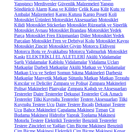
Yapıştırıcı
Merdivenler
Güvenlik Malzemeleri
Yangın
Söndürücü
Alarm
Kasa ve Kilitler
Çelik Kasa
Kilit
Kutu ve
Ambalaj Malzemeleri
Kargo Kutusu
Kargo Poşeti
Koli
Motosiklet Ürünleri
Motorsiklet Aksesuarları
Motosiklet
Kilidi
Motosiklet Stickerları
Motosiklet Rüzgarlık ve Siperlik
Motosiklet Aynası
Motosiklet Brandası
Motorsiklet Yedek
Parça
Motosiklet Fren Ekipmanları
Diğer Motosiklet Yedek
Parçaları
Motosiklet Fren ve Debriyaj Kolu
Motosiklet Kayışı
Motosiklet Zinciri
Motosiklet Giyim
Motorcu Eldiveni
Motorcu Botu ve Ayakkabısı
Motorcu Yağmurluk
Motosiklet
Kaskı
ELEKTRİKLİ EL ALETLERİ
Akülü Vidalamalar
Şarjlı Vidalamalar
Kablolu Vidalamalar
Vidalama Uçları
Matkaplar
Darbeli Matkaplar
Akülü Matkap ve Vidalamalar
Matkap Ucu ve Setleri
Somun Sıkma Makineleri
Darbesiz
Matkaplar
Manyetik Matkap
Sütunlu Matkap
Matkap Tezgahı
Kırıcılar ve Deliciler
Zımpara ve Polisaj
Zımpara Makineleri
Polisaj Makineleri
Planyalar
Zımpara Kağıdı ve Aksesuarları
Testereler
Daire Testereler
Dekupaj Testereler
Çok Amaçlı
Testereler
Tilki Kuyruğu Testereler
Testere Aksesuarları
Tilki
Kuyruğu Testere Ucu
Daire Testere Bıçağı
Dekupaj Testere
Ucu
Bahçe Makineleri
Çapalama Makinesi
Tırpan
Çit
Budama Makinesi
Hidrofor
Yaprak Toplama Makinesi
Motorlu Testere
Elektrikli Testereler
Benzinli Testereler
Testere Zincirleri ve Yağları
Çim Biçme Makinesi
Benzinli
Çim Biçme Makinesi
Elektrikli Çim Biçme Makinesi
Kenar