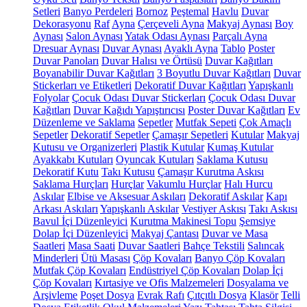
Setleri
Banyo Perdeleri
Bornoz
Peştemal
Havlu
Duvar
Dekorasyonu
Raf
Ayna
Çerçeveli Ayna
Makyaj Aynası
Boy
Aynası
Salon Aynası
Yatak Odası Aynası
Parçalı Ayna
Dresuar Aynası
Duvar Aynası
Ayaklı Ayna
Tablo
Poster
Duvar Panoları
Duvar Halısı ve Örtüsü
Duvar Kağıtları
Boyanabilir Duvar Kağıtları
3 Boyutlu Duvar Kağıtları
Duvar
Stickerları ve Etiketleri
Dekoratif Duvar Kağıtları
Yapışkanlı
Folyolar
Çocuk Odası Duvar Stickerları
Çocuk Odası Duvar
Kağıtları
Duvar Kağıdı Yapıştırıcısı
Poster Duvar Kağıtları
Ev
Düzenleme ve Saklama
Sepetler
Mutfak Sepeti
Çok Amaçlı
Sepetler
Dekoratif Sepetler
Çamaşır Sepetleri
Kutular
Makyaj
Kutusu ve Organizerleri
Plastik Kutular
Kumaş Kutular
Ayakkabı Kutuları
Oyuncak Kutuları
Saklama Kutusu
Dekoratif Kutu
Takı Kutusu
Çamaşır Kurutma Askısı
Saklama Hurçları
Hurçlar
Vakumlu Hurçlar
Halı Hurcu
Askılar
Elbise ve Aksesuar Askıları
Dekoratif Askılar
Kapı
Arkası Askıları
Yapışkanlı Askılar
Vestiyer Askısı
Takı Askısı
Bavul İçi Düzenleyici
Kurutma Makinesi Topu
Şemsiye
Dolap İçi Düzenleyici
Makyaj Çantası
Duvar ve Masa
Saatleri
Masa Saati
Duvar Saatleri
Bahçe Tekstili
Salıncak
Minderleri
Ütü Masası
Çöp Kovaları
Banyo Çöp Kovaları
Mutfak Çöp Kovaları
Endüstriyel Çöp Kovaları
Dolap İçi
Çöp Kovaları
Kırtasiye ve Ofis Malzemeleri
Dosyalama ve
Arşivleme
Poşet Dosya
Evrak Rafı
Çıtçıtlı Dosya
Klasör
Telli