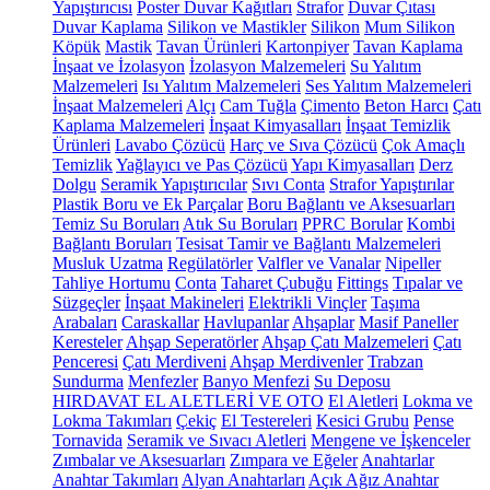
Yapıştırıcısı
Poster Duvar Kağıtları
Strafor
Duvar Çıtası
Duvar Kaplama
Silikon ve Mastikler
Silikon
Mum Silikon
Köpük
Mastik
Tavan Ürünleri
Kartonpiyer
Tavan Kaplama
İnşaat ve İzolasyon
İzolasyon Malzemeleri
Su Yalıtım
Malzemeleri
Isı Yalıtım Malzemeleri
Ses Yalıtım Malzemeleri
İnşaat Malzemeleri
Alçı
Cam Tuğla
Çimento
Beton Harcı
Çatı
Kaplama Malzemeleri
İnşaat Kimyasalları
İnşaat Temizlik
Ürünleri
Lavabo Çözücü
Harç ve Sıva Çözücü
Çok Amaçlı
Temizlik
Yağlayıcı ve Pas Çözücü
Yapı Kimyasalları
Derz
Dolgu
Seramik Yapıştırıcılar
Sıvı Conta
Strafor Yapıştırılar
Plastik Boru ve Ek Parçalar
Boru Bağlantı ve Aksesuarları
Temiz Su Boruları
Atık Su Boruları
PPRC Borular
Kombi
Bağlantı Boruları
Tesisat Tamir ve Bağlantı Malzemeleri
Musluk Uzatma
Regülatörler
Valfler ve Vanalar
Nipeller
Tahliye Hortumu
Conta
Taharet Çubuğu
Fittings
Tıpalar ve
Süzgeçler
İnşaat Makineleri
Elektrikli Vinçler
Taşıma
Arabaları
Caraskallar
Havlupanlar
Ahşaplar
Masif Paneller
Keresteler
Ahşap Seperatörler
Ahşap Çatı Malzemeleri
Çatı
Penceresi
Çatı Merdiveni
Ahşap Merdivenler
Trabzan
Sundurma
Menfezler
Banyo Menfezi
Su Deposu
HIRDAVAT EL ALETLERİ VE OTO
El Aletleri
Lokma ve
Lokma Takımları
Çekiç
El Testereleri
Kesici Grubu
Pense
Tornavida
Seramik ve Sıvacı Aletleri
Mengene ve İşkenceler
Zımbalar ve Aksesuarları
Zımpara ve Eğeler
Anahtarlar
Anahtar Takımları
Alyan Anahtarları
Açık Ağız Anahtar