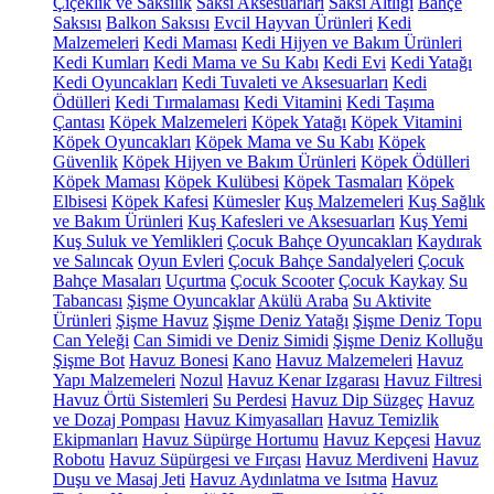
Çiçeklik ve Saksılık
Saksı Aksesuarları
Saksı Altlığı
Bahçe
Saksısı
Balkon Saksısı
Evcil Hayvan Ürünleri
Kedi
Malzemeleri
Kedi Maması
Kedi Hijyen ve Bakım Ürünleri
Kedi Kumları
Kedi Mama ve Su Kabı
Kedi Evi
Kedi Yatağı
Kedi Oyuncakları
Kedi Tuvaleti ve Aksesuarları
Kedi
Ödülleri
Kedi Tırmalaması
Kedi Vitamini
Kedi Taşıma
Çantası
Köpek Malzemeleri
Köpek Yatağı
Köpek Vitamini
Köpek Oyuncakları
Köpek Mama ve Su Kabı
Köpek
Güvenlik
Köpek Hijyen ve Bakım Ürünleri
Köpek Ödülleri
Köpek Maması
Köpek Kulübesi
Köpek Tasmaları
Köpek
Elbisesi
Köpek Kafesi
Kümesler
Kuş Malzemeleri
Kuş Sağlık
ve Bakım Ürünleri
Kuş Kafesleri ve Aksesuarları
Kuş Yemi
Kuş Suluk ve Yemlikleri
Çocuk Bahçe Oyuncakları
Kaydırak
ve Salıncak
Oyun Evleri
Çocuk Bahçe Sandalyeleri
Çocuk
Bahçe Masaları
Uçurtma
Çocuk Scooter
Çocuk Kaykay
Su
Tabancası
Şişme Oyuncaklar
Akülü Araba
Su Aktivite
Ürünleri
Şişme Havuz
Şişme Deniz Yatağı
Şişme Deniz Topu
Can Yeleği
Can Simidi ve Deniz Simidi
Şişme Deniz Kolluğu
Şişme Bot
Havuz Bonesi
Kano
Havuz Malzemeleri
Havuz
Yapı Malzemeleri
Nozul
Havuz Kenar Izgarası
Havuz Filtresi
Havuz Örtü Sistemleri
Su Perdesi
Havuz Dip Süzgeç
Havuz
ve Dozaj Pompası
Havuz Kimyasalları
Havuz Temizlik
Ekipmanları
Havuz Süpürge Hortumu
Havuz Kepçesi
Havuz
Robotu
Havuz Süpürgesi ve Fırçası
Havuz Merdiveni
Havuz
Duşu ve Masaj Jeti
Havuz Aydınlatma ve Isıtma
Havuz