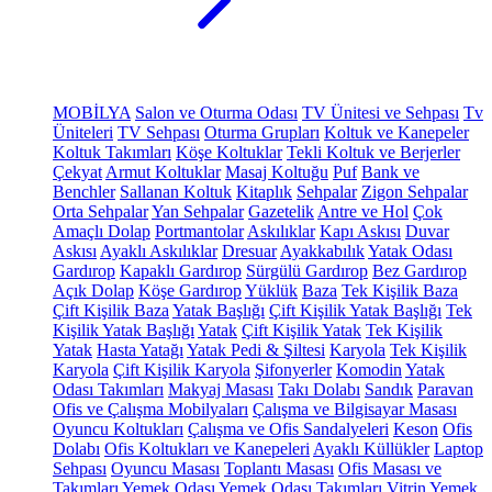
MOBİLYA
Salon ve Oturma Odası
TV Ünitesi ve Sehpası
Tv
Üniteleri
TV Sehpası
Oturma Grupları
Koltuk ve Kanepeler
Koltuk Takımları
Köşe Koltuklar
Tekli Koltuk ve Berjerler
Çekyat
Armut Koltuklar
Masaj Koltuğu
Puf
Bank ve
Benchler
Sallanan Koltuk
Kitaplık
Sehpalar
Zigon Sehpalar
Orta Sehpalar
Yan Sehpalar
Gazetelik
Antre ve Hol
Çok
Amaçlı Dolap
Portmantolar
Askılıklar
Kapı Askısı
Duvar
Askısı
Ayaklı Askılıklar
Dresuar
Ayakkabılık
Yatak Odası
Gardırop
Kapaklı Gardırop
Sürgülü Gardırop
Bez Gardırop
Açık Dolap
Köşe Gardırop
Yüklük
Baza
Tek Kişilik Baza
Çift Kişilik Baza
Yatak Başlığı
Çift Kişilik Yatak Başlığı
Tek
Kişilik Yatak Başlığı
Yatak
Çift Kişilik Yatak
Tek Kişilik
Yatak
Hasta Yatağı
Yatak Pedi & Şiltesi
Karyola
Tek Kişilik
Karyola
Çift Kişilik Karyola
Şifonyerler
Komodin
Yatak
Odası Takımları
Makyaj Masası
Takı Dolabı
Sandık
Paravan
Ofis ve Çalışma Mobilyaları
Çalışma ve Bilgisayar Masası
Oyuncu Koltukları
Çalışma ve Ofis Sandalyeleri
Keson
Ofis
Dolabı
Ofis Koltukları ve Kanepeleri
Ayaklı Küllükler
Laptop
Sehpası
Oyuncu Masası
Toplantı Masası
Ofis Masası ve
Takımları
Yemek Odası
Yemek Odası Takımları
Vitrin
Yemek