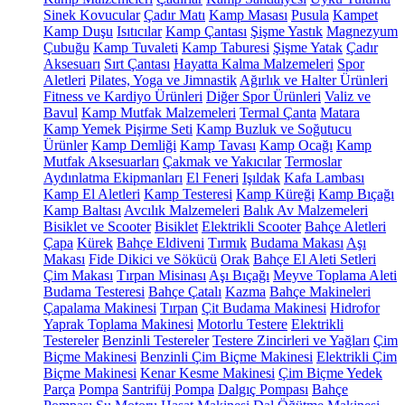
Sinek Kovucular
Çadır Matı
Kamp Masası
Pusula
Kampet
Kamp Duşu
Isıtıcılar
Kamp Çantası
Şişme Yastık
Magnezyum
Çubuğu
Kamp Tuvaleti
Kamp Taburesi
Şişme Yatak
Çadır
Aksesuarı
Sırt Çantası
Hayatta Kalma Malzemeleri
Spor
Aletleri
Pilates, Yoga ve Jimnastik
Ağırlık ve Halter Ürünleri
Fitness ve Kardiyo Ürünleri
Diğer Spor Ürünleri
Valiz ve
Bavul
Kamp Mutfak Malzemeleri
Termal Çanta
Matara
Kamp Yemek Pişirme Seti
Kamp Buzluk ve Soğutucu
Ürünler
Kamp Demliği
Kamp Tavası
Kamp Ocağı
Kamp
Mutfak Aksesuarları
Çakmak ve Yakıcılar
Termoslar
Aydınlatma Ekipmanları
El Feneri
Işıldak
Kafa Lambası
Kamp El Aletleri
Kamp Testeresi
Kamp Küreği
Kamp Bıçağı
Kamp Baltası
Avcılık Malzemeleri
Balık Av Malzemeleri
Bisiklet ve Scooter
Bisiklet
Elektrikli Scooter
Bahçe Aletleri
Çapa
Kürek
Bahçe Eldiveni
Tırmık
Budama Makası
Aşı
Makası
Fide Dikici ve Sökücü
Orak
Bahçe El Aleti Setleri
Çim Makası
Tırpan Misinası
Aşı Bıçağı
Meyve Toplama Aleti
Budama Testeresi
Bahçe Çatalı
Kazma
Bahçe Makineleri
Çapalama Makinesi
Tırpan
Çit Budama Makinesi
Hidrofor
Yaprak Toplama Makinesi
Motorlu Testere
Elektrikli
Testereler
Benzinli Testereler
Testere Zincirleri ve Yağları
Çim
Biçme Makinesi
Benzinli Çim Biçme Makinesi
Elektrikli Çim
Biçme Makinesi
Kenar Kesme Makinesi
Çim Biçme Yedek
Parça
Pompa
Santrifüj Pompa
Dalgıç Pompası
Bahçe