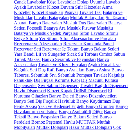
Çanak Lavabolar
Köşe Lavabolar
Dolap Uyumlu Lavabo
Ayaklı Lavabolar
Klozet
Duvara Sıfır Klozetler
Asma
Klozetler
Klozet Kapakları
Pisuvar
Tuvalet Taşı
Batarya ve
Musluklar
Lavabo Bataryaları
Mutfak Bataryaları
Su Tasarruf
Aparatı
Banyo Bataryaları
Musluk
Duş Bataryaları
Batarya
Setleri
Fotoselli Batarya
Ara Musluk
Pisuvar Musluğu
Batarya ve Musluk Yedek Parçaları
Sifon
Lavabo Sifonu
Eviye Sifonu
Yer Sifonu
Sifon Aksesuarları ve Parçaları
Rezervuar ve Aksesuarları
Rezervuar Kumanda Paneli
Rezervuar Seti
Rezervuar İç Takımı
Banyo Bakım Setleri
Yara Bandı
Lif ve Süngerler
Sıcak Su Torbası
Cımbız
Sabun
Tırnak Makası
Banyo Seramik ve Fayansları
Banyo
Aksesuarları
Tuvalet ve Klozet Fırçaları
Ayaklı Fırçalık ve
Kağıtlık Seti
Duş Rafı
Banyo Aynaları
Banyo Askısı
Banyo
Taburesi
Sabunluk
Sıvı Sabunluk Pompası
Tuvalet Kağıtlığı
Pamukluk
Diş Fırçası Koruma Kabı
Diş Macunu Kutusu
Dispenserler
Sıvı Sabun Dispenseri
Tuvalet Kağıdı Dispenseri
Havlu Dispenseri
Klozet Kapak Örtüsü Dispenseri
El
Kurutma Cihazları
Banyo Etajeri
Banyo Düzenleyicileri
Banyo Seti
Diş Fırçalık
Havluluk
Banyo Kaydırmazı
Duş
Perde Askısı
Yaşlı ve Bedensel Engelli Banyo Ürünleri
Banyo
Havalandırma ve Isıtma
Banyo Aspiratörü
Diğer
Banyo
Tekstil
Banyo Paspasları
Banyo Bakım Setleri
Banyo
Perdeleri
Bornoz
Peştemal
Havlu
MUTFAK
Mutfak
Mobilyaları
Mutfak Dolapları
Hazır Mutfak Dolapları
Çok