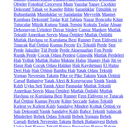
Objeler
Fotoğraf Çerçevesi
Mum
Vazolar
Yapay Çiçekler
Dekoratif Tabak ve Kaseler
Biblo
Şaraplıklar
Tütsülük ve
Buhurdanlık
Mumluklar ve Şamdanlar
Meyvelik
Magnet
Kumbara
Dekoratif Taşlar
Kül Tablası
Nazar Boncuğu
Kitap
Tutucular
Müzik Kutusu
Yatak Tepsisi
Kokulu Taşlar
Ahşap
Dekorasyon Ürünleri
Duvar Süsleri
Cansız Manken
Mutfak
Tekstili
Amerikan Servis
Masa Örtüleri
Mutfak Önlüğü
Mutfak Havlusu ve Kurulama Bezi
Runner
Fırın Eldiveni ve
Tutacak
Raf Örtüsü
Kumaş Peçete
Ev Tekstili
Perde
Stor
Perde
Jaluziler
Tül Perde
Perde Aksesuarları
Fon Perde
Rustik Perde
Çocuk Odası Perdesi
Güneşlik
Mutfak Perdeleri
Halı
Yolluk
Mutfak Halısı
Makine Halısı
Shaggy Halı
Jüt ve
Hasır Halı
Çocuk Odası Halıları
Halı Kaydırmazı
El Halısı
Deri Halı
Halı Örtüsü
Bambu Halı
Yatak Odası Tekstili
Yorgan
Nevresim Takımı
Pike ve Pike Takımı
Yatak Örtüsü
Çarşaf
Battaniye
Yatak Alezi & Koruyucusu
Yastık
Yastık
Kılıfı
Uyku Seti
Yastık Alezi
Paspaslar
Mutfak Tekstili
Amerikan Servis
Masa Örtüleri
Mutfak Önlüğü
Mutfak
Havlusu ve Kurulama Bezi
Runner
Fırın Eldiveni ve Tutacak
Raf Örtüsü
Kumaş Peçete
Kilim
Seccade
Salon Tekstili
Kırlent ve Kırlent Kılıfı
Sandalye Minderi
Koltuk Örtüsü ve
Şalı
Dekoratif Yastık
Sandalye Kılıfı
Bahçe Tekstili
Salıncak
Minderleri
Bebek Odası Tekstili
Bebek Yorganı
Bebek
Çarşafı
Bebek Nevresim Takımı
Bebek Battaniyesi
Bebek
Uyku Seti
Banyo Tekstil
Banyo Paspasları
Banyo Bakım