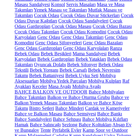
Masası Sandalyesi
Konsol
Servis Masaları
Masa ve Masa
Takımları
Yemek Masası ve Takımları
Mutfak Masası ve
Takımları
Çocuk Odası
Çocuk Odası Duvar Stickerları
Çocuk
Odası Duvar Kağıtları
Çocuk Odası Sandalyeleri
Çocuk
Odası Gardıropları
Çocuk Odası Masası
Çocuk Odası Bazası
Çocuk Odası Takımları
Çocuk Odası Komodini
Çocuk Odası
Karyolaları
Genç Odası
Genç Odası Takımları
Genç Odası
Komodini
Genç Odası Şifonyerleri
Genç Odası Bazaları
Genç Odası Gardıropları
Genç Odası Karyolaları
Ranza
Bebek Odası
Bebek Beşikleri
Mama Sandalyesi
Bebek
Karyolaları
Bebek Gardıropları
Bebek Yatakları
Bebek Odası
Takımları
Oyuncak Dolabı
Bebek Şifonyer
Bebek Odası
Tekstili
Bebek Yorganı
Bebek Çarşafı
Bebek Nevresim
Takımı
Bebek Battaniyesi
Bebek Uyku Seti
Mobilya
Aksesuarları
Mobilya Yedek Parçaları
Mobilya Kulpları
Raf
Ayakları
Keçeler
Masa Ayağı
Mobilya Ayağı
BAHÇE,BALKON VE OUTDOOR
Bahçe Mobilyaları
Bahçe Takımları
Balkon ve Bahçe Oturma Grubu
Bahçe ve
Balkon Yemek Masası Takımları
Balkon ve Bahçe Köşe
Takımı
Bistro Setleri
Bahçe Minderi
Çardak ve Kameriyeler
Bahçe ve Balkon Masası
Bahçe Şemsiyesi
Bahçe Bankı
Bahçe Sandalyeleri
Bahçe Sehpası
Bahçe Mobilya Kılıfları
Hamak
Bahçe Salıncağı
Şezlong
Bahçe Koltukları
Ahşap Ev
ve Bungalov
Tente
Prefabrik Evler
Kamp Spor ve Outdoor
Kamp Malzemeleri
Çadırlar
Kamp Sandalyesi
Uyku Tulumu