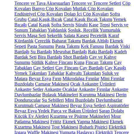
Tencere ve Tava Aksesuarları
Tencere ve Tencere Setleri
Çöp
Kovaları
Banyo Çöp Kovaları
Mutfak Çöp Kovaları
Endüstriyel Çöp Kovaları
Dolap İçi Çöp Kovaları
Sofra
Grubu
Çatal,Kaşık,Bıçak
Çatal Kaşık Bıçak Takımı
Yemek
Bıçağı
Çatal
Kaşık
Sofra Servis
Sürahi
Kase
Tepsi
Servis ve
Sunum Tabakları
Yağdanlık
Sosluk, Reçellik
Yumurtalık
Servis Maşa Seti
Şekerlik
Salata Kasesi
Peçetelik
Karaf
Kürdanlık
Çerezlik
Baharat Takımı
Bardak Altlığı
Ekmek
Sepeti
Pasta Sunumu
Pasta Takımı
Kek Fanusu
Bardak
Viski
Bardağı
Su Bardağı
Meşrubat Bardağı
Rakı Bardağı
Kadeh
Bardak Seti
Bira Bardağı
Shot Bardağı
Çay ve Kahve
Sunumu
Sütlük
Kahve Fincanı
Kupa
Fincan Takımı
Çay
Tabakları
Çay Setleri
Çay Fincanı
Çay Bardağı
Çay Kaşığı
Yemek Takımları
Tabaklar
Kahvaltı Takımları
Suluk ve
Matara
Beyaz Eşya
Fırın
Mikrodalga Fırınlar
Mini Fırınlar
Buzdolabı
Çamaşır Makinesi
Ocak
Ankastre Ürünleri
Ankastre Setler
Ankastre Ocaklar
Ankastre Fırınlar
Ankastre
Davlumbazlar
Bulaşık Makineleri
Kurutma Makinesi
Derin
Dondurucular
Su Sebilleri
Mini Buzdolabı
Davlumbazlar
Kurutmalı Çamaşır Makinesi
Beyaz Eşya Setleri
Aspiratörler
Beyaz Eşya Yedek Parça ve Bakım Ürünleri
Şarap Dolabı
Küçük Ev Aletleri
Kızartma ve Pişirme Makineleri
Mısır
Patlatma Makinesi
Fritöz
Ekmek Yapma Makinesi
Ekmek
Kızartma Makinesi
Tost Makinesi
Buharlı Pişirici
Elektrikli
Izgara
Waffle Makinesi
Yumurta Haşlayıcı
Elektrikli Tencere