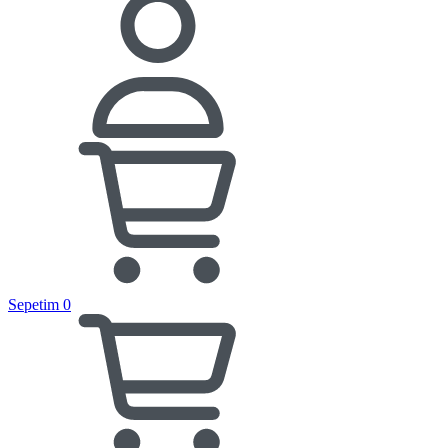
Sepetim
0