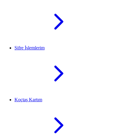
Şifre İşlemlerim
Koçtaş Kartım