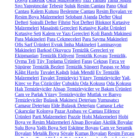
Dosya
Etiketlik
Okul Malzemeleri
Yazı Tahtası
Tahta Silgisi
Sıvı Yapıştırıcılar
Tebeşir
Suluk
Resim Çantası
Pano
Okul
Çantası
Kalem Kutusu
Beslenme Çantası
Resim Boyaları ve
Resim Boya Malzemeleri
Selobant
Ajanda
Defter
Okul
Defteri
Spiralli Defter
Fihrist
Not Defteri
Bloknot
Kırtasiye
Malzemeleri
Masaüstü Gereçleri
Kırtasiye Kağıt Ürünleri
Kırtasiye Seti
Kalem ve Yazı Gereçleri
Koli Bandı Makinesi
Para Makineleri
Para Çekmeceleri
Para Sayma Makineleri
Ofis Sarf Ürünleri
Evrak İmha Makineleri
Laminasyon
Makineleri
Barkod Okuyucu
Temizlik Gereçleri ve
Ekipmanları
Temizlik Eldiveni
Temizlik Kovası
Temizlik,
Ovma Teli
Tüy Toplama Ürünleri
Faraş
Çekpas
Fırça ve
Süpürge
Temizlik Bezleri
Temizlik Süngeri
Paspas ve Mop
Kâğıt Havlu
Tuvalet Kağıdı
Islak Mendil
Ev Temizlik
Malzemeleri
Tuvalet Temizleyici
Yüzey Temizleyiciler
Yağ,
Kireç ve Pas Çözücüler
Çubuklu Oda Kokusu
Oda Kokusu
Halı Temizleyiciler
Ahşap Temizleyiciler ve Bakım Ürünleri
Cam ve Parlak Yüzey Temizleyiciler
Mutfak ve Banyo
Temizleyiciler
Bulaşık Makinesi Deterjanı
Yumuşatıcı
Çamaşır Deterjanı
Elde Bulaşık Deterjanı
Çamaşır Leke
Çıkarıcılar
Kolonya
Pazar Arabası ve Çantası
Eğlence
Ürünleri
Parti Malzemeleri
Puzzle
Hobi Malzemeleri
Hobi
Boya ve Resim Malzemeleri
Ahşap Boyaları
Akrilik Boyalar
Sulu Boya
Yağlı Boya Seti
Eskitme Boyası
Cam ve Seramik
Boyaları
Metalik Boya
Şövale
Kumaş Boyaları
Resim Fırçası