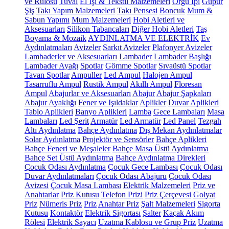
ve Rulosu
Tuval
El İşi & Tekstil Malzemeleri
Örgü İpi
Güpür
Şiş
Takı Yapım Malzemeleri
Takı Pensesi
Boncuk
Mum &
Sabun Yapımı
Mum Malzemeleri
Hobi Aletleri ve
Aksesuarları
Silikon Tabancaları
Diğer Hobi Aletleri
Taş
Boyama & Mozaik
AYDINLATMA VE ELEKTRİK
Ev
Aydınlatmaları
Avizeler
Sarkıt Avizeler
Plafonyer Avizeler
Lambaderler ve Aksesuarları
Lambader
Lambader Başlığı
Lambader Ayağı
Spotlar
Gömme Spotlar
Sıvaüstü Spotlar
Tavan Spotlar
Ampuller
Led Ampul
Halojen Ampul
Tasarruflu Ampul
Rustik Ampul
Akıllı Ampul
Floresan
Ampul
Abajurlar ve Aksesuarları
Abajur
Abajur Şapkaları
Abajur Ayaklığı
Fener ve Işıldaklar
Aplikler
Duvar Aplikleri
Tablo Aplikleri
Banyo Aplikleri
Lamba
Gece Lambaları
Masa
Lambaları
Led Şerit
Armatür
Led Armatür
Led Panel
Tezgah
Altı Aydınlatma
Bahçe Aydınlatma
Dış Mekan Aydınlatmalar
Solar Aydınlatma
Projektör ve Sensörler
Bahçe Aplikleri
Bahçe Feneri ve Meşaleler
Bahçe Masa Üstü Aydınlatma
Bahçe Set Üstü Aydınlatma
Bahçe Aydınlatma Direkleri
Çocuk Odası Aydınlatma
Çocuk Gece Lambası
Çocuk Odası
Duvar Aydınlatmaları
Çocuk Odası Abajuru
Çocuk Odası
Avizesi
Çocuk Masa Lambası
Elektrik Malzemeleri
Priz ve
Anahtarlar
Priz Kutusu
Telefon Prizi
Priz Çerçevesi
Golyat
Priz
Nümeris Priz
Priz
Anahtar Priz
Şalt Malzemeleri
Sigorta
Kutusu
Kontaktör
Elektrik Sigortası
Şalter
Kaçak Akım
Rölesi
Elektrik Sayacı
Uzatma Kablosu ve Grup Priz
Uzatma