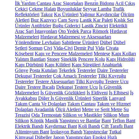
İlk Yardım Çantası
Araç Sigortaları
Benzin Bidonu
Acil Çıkış
Çekici
Çekme Halatı
Boyunluklar
Seyyar Lamba
Trafik
Reflektörleri
Takoz
Kış Ürünleri
Yağmur Kaydırıcılar
Ölçüm
Aletleri
Buz Kazıyıcı
Cam Suyu
Lastik Kar Paleti
Kışlık Set
Ürünler
Antifrizler
Buğu Giderici
Lastik Zinciri
Elektrikli
Araç Şarj İstasyonları
Oto Yedek Parça
Römork
Hırdavat
Malzemeleri
Hırdavat Malzemesi ve Aksesuarları
Yönlendirme Levhaları
Sabitleme Ürünleri
Dübel
Dübel
Setleri
Somun
Çivi
Vida-Çivi
Demir Pul
Vida
Civata
Köşebent
Kapı ve Pencere Malzemeleri
Menteşe
Kapı Kolları
Yalıtım Bantları
Stoper
Sineklik
Pencere Kolu
Kapı Hidroliği
Kapı Dürbünü
Kapı Kilitleri
Kapı Sürgüleri
Anahtarlık
Gönye
Posta Kutuları
Tekerlek
Testereler
Daire Testereler
Dekupaj Testereler
Çok Amaçlı Testereler
Tilki Kuyruğu
Testereler
Testere Aksesuarları
Tilki Kuyruğu Testere Ucu
Daire Testere Bıçağı
Dekupaj Testere Ucu
İş Güvenlik
Malzemeleri
İş Güvenlik Gözlükleri
İş Eldiveni
İş Elbisesi
İş
Ayakkabısı
Diğer İş Güvenlik Ürünleri
Siperlik
Lanyard
Takım Çanta Ve Dolapları
Takım Çantası
Takım ve Hizmet
Dolapları
Avadanlık
Ölçü Aletleri
Metre ve Şerit Metre
Su
Terazisi
Oda Termostatı
Silikon ve Mastikler
Silikon
Mum
Silikon
Köpük
Mastik
Yapıştırıcı ve Bantlar
Bant
Teflon Bant
Elektrik Bandı
Kaydırmaz Bant
Koli Bandı
Çift Taraflı Bant
Alüminyum Bant
İzolasyon Bandı
Yapıştırıcılar
Tutkal
Kimyasal Dübeller
Japon Yapıştırıcıları
Epoksi
Hızlı