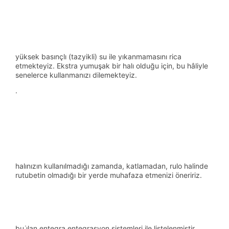
yüksek basınçlı (tazyikli) su ile yıkanmamasını rica
etmekteyiz. Ekstra yumuşak bir halı olduğu için, bu hâliyle
senelerce kullanmanızı dilemekteyiz.
·
halınızın kullanılmadığı zamanda, katlamadan, rulo halinde
rutubetin olmadığı bir yerde muhafaza etmenizi öneririz.
bu i̇lan entegra entegrasyon sistemleri ile listelenmiştir