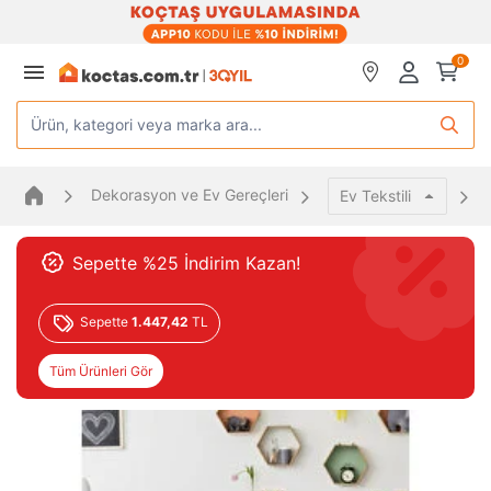
0
Ürün, kategori veya marka ara...
Dekorasyon ve Ev Gereçleri
Ev Tekstili
Sepette %25 İndirim Kazan!
Sepette
1.447,42
TL
Tüm Ürünleri Gör