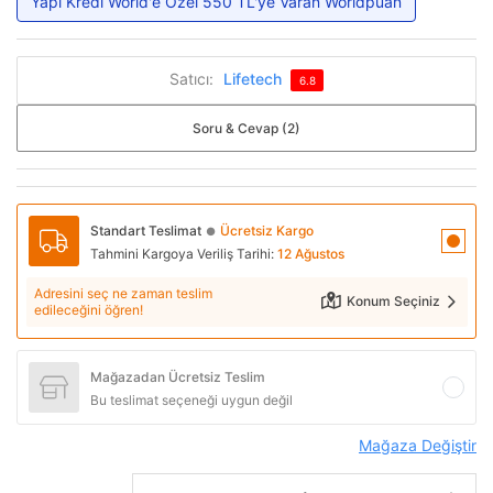
Yapı Kredi World'e Özel 550 TL'ye Varan Worldpuan
Satıcı:
Lifetech
6.8
Soru & Cevap (2)
Standart Teslimat
Ücretsiz Kargo
●
Tahmini Kargoya Veriliş Tarihi:
12 Ağustos
Adresini seç ne zaman teslim
Konum Seçiniz
edileceğini öğren!
Mağazadan Ücretsiz Teslim
Bu teslimat seçeneği uygun değil
Mağaza Değiştir