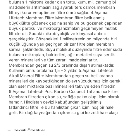
bulunan 1 mikrona kadar olan tortu, kum, mil, çamur gibi
maddelerin arıtılmasını sağlayarak ters ozmos membran
filtreyi korur ve optimum filtre ömrü sağlar. 4.Aşama:
Lifetech Membran Filtre Membran filtre belirlenmiş
büyüklükte gözenek çapına sahip ve bu gözenek çapından
büyük partikül ve mikroorganizmaları geçirmeyen mutlak
filtrelerdir. Sudaki mikrobiyolojik ve kimyasal arıtımı
gerçekleştirir. Gözenekleri 1 milimetrenin on milyonda biri
küçüklüğünde yarı geçirgen bir zar filtre olan membran
sarmal şeklindedir. Suyu molekül düzeyinde filtre eder suda
bulunan mikropları, bakterileri, ağır metalleri suya sertlik
veren mineralleri ve tüm zararlı maddeleri arıtır.
Membrandan geçen su 2/3 oranında dışarı atılmaktadır.
Kullanım ömrü ortalama 1,5 - 2 yıldır. 5.Aşama: Lifetech
Alkali Mineral Filtre Membrandan geçen su belli oranda
mineralleri de kaybettiğinden dolayı vücudumuz için gerekli
olan eser miktarda bazı mineralleri takviye eden filtredir.
6.Aşama: Lifetech Post Karbon Coconut Tatlandırıcı Filtre
Membran filtreden çıkan su, saflığa yakın olup, içim olarak
hamdır. Hindistan cevizi kabuğundan geliştirilmiş
tatlandırıcı filtre ile bu hamlıktan çıkar, içimi hoş bir hale
gelir. Bir dağ kaynağından çıkan su gibi lezzetli hale ulaşır.
Teknik Özellikler