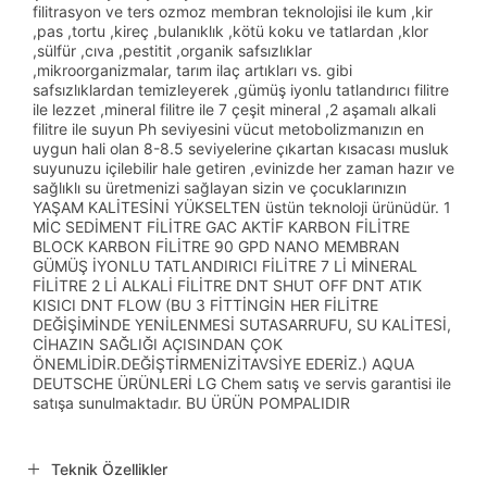
filitrasyon ve ters ozmoz membran teknolojisi ile kum ,kir
,pas ,tortu ,kireç ,bulanıklık ,kötü koku ve tatlardan ,klor
,sülfür ,cıva ,pestitit ,organik safsızlıklar
,mikroorganizmalar, tarım ilaç artıkları vs. gibi
safsızlıklardan temizleyerek ,gümüş iyonlu tatlandırıcı filitre
ile lezzet ,mineral filitre ile 7 çeşit mineral ,2 aşamalı alkali
filitre ile suyun Ph seviyesini vücut metobolizmanızın en
uygun hali olan 8-8.5 seviyelerine çıkartan kısacası musluk
suyunuzu içilebilir hale getiren ,evinizde her zaman hazır ve
sağlıklı su üretmenizi sağlayan sizin ve çocuklarınızın
YAŞAM KALİTESİNİ YÜKSELTEN üstün teknoloji ürünüdür. 1
MİC SEDİMENT FİLİTRE GAC AKTİF KARBON FİLİTRE
BLOCK KARBON FİLİTRE 90 GPD NANO MEMBRAN
GÜMÜŞ İYONLU TATLANDIRICI FİLİTRE 7 Lİ MİNERAL
FİLİTRE 2 Lİ ALKALİ FİLİTRE DNT SHUT OFF DNT ATIK
KISICI DNT FLOW (BU 3 FİTTİNGİN HER FİLİTRE
DEĞİŞİMİNDE YENİLENMESİ SUTASARRUFU, SU KALİTESİ,
CİHAZIN SAĞLIĞI AÇISINDAN ÇOK
ÖNEMLİDİR.DEĞİŞTİRMENİZİTAVSİYE EDERİZ.) AQUA
DEUTSCHE ÜRÜNLERİ LG Chem satış ve servis garantisi ile
satışa sunulmaktadır. BU ÜRÜN POMPALIDIR
Teknik Özellikler