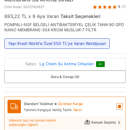
5
(1)
Ürün Kodu: 5002183837
693,22 TL x 9 Aya Varan
Taksit Seçenekleri
POMPALI-NSF BELGELİ ANTİBAKTERİYEL ÇELİK TANK-90 GPD
NANO MEMBRANE-304 KROM MUSLUK-7 FİLTR
Yapı Kredi World'e Özel 550 TL'ye Varan Worldpuan
Satıcı:
Lg Chem Su Arıtma Cihazları
9.1
Soru & Cevap (4)
Standart Teslimat
Ücretsiz Kargo
●
Tahmini Kargoya Veriliş Tarihi:
Yarın
Adresini seç ne zaman teslim
Konum Seçiniz
edileceğini öğren!