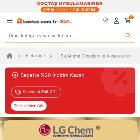
0
Ürün, kategori veya marka ara...
Elektronik
Su Arıtma Cihazları ve Aksesuarları
Sepette %20 İndirim Kazan!
Sepette
4.799,2
TL
Tüm Ürünleri Gör