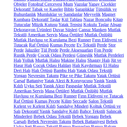
Objeler
Fotoğraf Çerçevesi
Mum
Vazolar
Yapay Çiçekler
Dekoratif Tabak ve Kaseler
Biblo
Şaraplıklar
Tütsülük ve
Buhurdanlık
Mumluklar ve Şamdanlar
Meyvelik
Magnet
Kumbara
Dekoratif Taşlar
Kül Tablası
Nazar Boncuğu
Kitap
Tutucular
Müzik Kutusu
Yatak Tepsisi
Kokulu Taşlar
Ahşap
Dekorasyon Ürünleri
Duvar Süsleri
Cansız Manken
Mutfak
Tekstili
Amerikan Servis
Masa Örtüleri
Mutfak Önlüğü
Mutfak Havlusu ve Kurulama Bezi
Runner
Fırın Eldiveni ve
Tutacak
Raf Örtüsü
Kumaş Peçete
Ev Tekstili
Perde
Stor
Perde
Jaluziler
Tül Perde
Perde Aksesuarları
Fon Perde
Rustik Perde
Çocuk Odası Perdesi
Güneşlik
Mutfak Perdeleri
Halı
Yolluk
Mutfak Halısı
Makine Halısı
Shaggy Halı
Jüt ve
Hasır Halı
Çocuk Odası Halıları
Halı Kaydırmazı
El Halısı
Deri Halı
Halı Örtüsü
Bambu Halı
Yatak Odası Tekstili
Yorgan
Nevresim Takımı
Pike ve Pike Takımı
Yatak Örtüsü
Çarşaf
Battaniye
Yatak Alezi & Koruyucusu
Yastık
Yastık
Kılıfı
Uyku Seti
Yastık Alezi
Paspaslar
Mutfak Tekstili
Amerikan Servis
Masa Örtüleri
Mutfak Önlüğü
Mutfak
Havlusu ve Kurulama Bezi
Runner
Fırın Eldiveni ve Tutacak
Raf Örtüsü
Kumaş Peçete
Kilim
Seccade
Salon Tekstili
Kırlent ve Kırlent Kılıfı
Sandalye Minderi
Koltuk Örtüsü ve
Şalı
Dekoratif Yastık
Sandalye Kılıfı
Bahçe Tekstili
Salıncak
Minderleri
Bebek Odası Tekstili
Bebek Yorganı
Bebek
Çarşafı
Bebek Nevresim Takımı
Bebek Battaniyesi
Bebek
Uyku Seti
Banyo Tekstil
Banyo Paspasları
Banyo Bakım