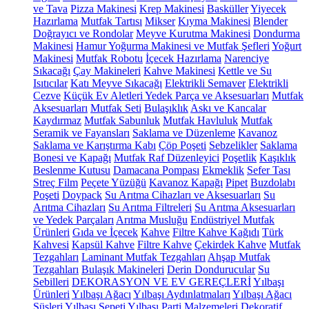
ve Tava
Pizza Makinesi
Krep Makinesi
Basküller
Yiyecek
Hazırlama
Mutfak Tartısı
Mikser
Kıyma Makinesi
Blender
Doğrayıcı ve Rondolar
Meyve Kurutma Makinesi
Dondurma
Makinesi
Hamur Yoğurma Makinesi ve Mutfak Şefleri
Yoğurt
Makinesi
Mutfak Robotu
İçecek Hazırlama
Narenciye
Sıkacağı
Çay Makineleri
Kahve Makinesi
Kettle ve Su
Isıtıcılar
Katı Meyve Sıkacağı
Elektrikli Semaver
Elektrikli
Cezve
Küçük Ev Aletleri Yedek Parça ve Aksesuarları
Mutfak
Aksesuarları
Mutfak Seti
Bulaşıklık
Askı ve Kancalar
Kaydırmaz
Mutfak Sabunluk
Mutfak Havluluk
Mutfak
Seramik ve Fayansları
Saklama ve Düzenleme
Kavanoz
Saklama ve Karıştırma Kabı
Çöp Poşeti
Sebzelikler
Saklama
Bonesi ve Kapağı
Mutfak Raf Düzenleyici
Poşetlik
Kaşıklık
Beslenme Kutusu
Damacana Pompası
Ekmeklik
Sefer Tası
Streç Film
Peçete Yüzüğü
Kavanoz Kapağı
Pipet
Buzdolabı
Poşeti
Doypack
Su Arıtma Cihazları ve Aksesuarları
Su
Arıtma Cihazları
Su Arıtma Filtreleri
Su Arıtma Aksesuarları
ve Yedek Parçaları
Arıtma Musluğu
Endüstriyel Mutfak
Ürünleri
Gıda ve İçecek
Kahve
Filtre Kahve Kağıdı
Türk
Kahvesi
Kapsül Kahve
Filtre Kahve
Çekirdek Kahve
Mutfak
Tezgahları
Laminant Mutfak Tezgahları
Ahşap Mutfak
Tezgahları
Bulaşık Makineleri
Derin Dondurucular
Su
Sebilleri
DEKORASYON VE EV GEREÇLERİ
Yılbaşı
Ürünleri
Yılbaşı Ağacı
Yılbaşı Aydınlatmaları
Yılbaşı Ağacı
Süsleri
Yılbaşı Sepeti
Yılbaşı Parti Malzemeleri
Dekoratif