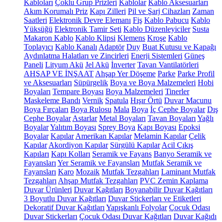
Kabloları
Çoklu Grup Prizleri
Kablolar
Kablo Aksesuarları
Akım Korumalı Priz
Kapı Zilleri
Pil ve Şarj Cihazları
Zaman
Saatleri
Elektronik Devre Elemanı
Fiş
Kablo Pabucu
Kablo
Yüksüğü
Elektronik Tamir Seti
Kablo Düzenleyiciler
Susta
Makaron Kablo
Kablo Klipsi
Klemens
Kroşe
Kablo
Toplayıcı
Kablo Kanalı
Adaptör
Duy
Buat Kutusu ve Kapağı
Aydınlatma Halatları ve Zincirleri
Enerji Sistemleri
Güneş
Paneli
Lityum Akü
Jel Akü
İnverter
Tavan Vantilatörleri
AHŞAP VE İNŞAAT
Ahşap Yer Döşeme
Parke
Parke Profil
ve Aksesuarları
Süpürgelik
Boya ve Boya Malzemeleri
Hobi
Boyaları
Tempare Boyası
Boya Malzemeleri
Tinerler
Maskeleme Bandı
Vernik
Spatula
Hışır Örtü
Duvar Macunu
Boya Fırçaları
Boya Rulosu
Mala
Boya
İç Cephe Boyalar
Dış
Cephe Boyalar
Astarlar
Metal Boyaları
Tavan Boyaları
Yağlı
Boyalar
Yalıtım Boyası
Sprey Boya
Kapı Boyası
Epoksi
Boyalar
Kapılar
Amerikan Kapılar
Melamin Kapılar
Çelik
Kapılar
Akordiyon Kapılar
Sürgülü Kapılar
Acil Çıkış
Kapıları
Kapı Kolları
Seramik ve Fayans
Banyo Seramik ve
Fayansları
Yer Seramik ve Fayansları
Mutfak Seramik ve
Fayansları
Karo
Mozaik
Mutfak Tezgahları
Laminant Mutfak
Tezgahları
Ahşap Mutfak Tezgahları
PVC Zemin Kaplama
Duvar Ürünleri
Duvar Kağıtları
Boyanabilir Duvar Kağıtları
3 Boyutlu Duvar Kağıtları
Duvar Stickerları ve Etiketleri
Dekoratif Duvar Kağıtları
Yapışkanlı Folyolar
Çocuk Odası
Duvar Stickerları
Çocuk Odası Duvar Kağıtları
Duvar Kağıdı