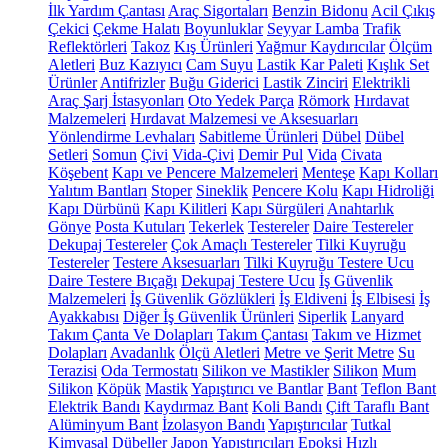
İlk Yardım Çantası
Araç Sigortaları
Benzin Bidonu
Acil Çıkış
Çekici
Çekme Halatı
Boyunluklar
Seyyar Lamba
Trafik
Reflektörleri
Takoz
Kış Ürünleri
Yağmur Kaydırıcılar
Ölçüm
Aletleri
Buz Kazıyıcı
Cam Suyu
Lastik Kar Paleti
Kışlık Set
Ürünler
Antifrizler
Buğu Giderici
Lastik Zinciri
Elektrikli
Araç Şarj İstasyonları
Oto Yedek Parça
Römork
Hırdavat
Malzemeleri
Hırdavat Malzemesi ve Aksesuarları
Yönlendirme Levhaları
Sabitleme Ürünleri
Dübel
Dübel
Setleri
Somun
Çivi
Vida-Çivi
Demir Pul
Vida
Civata
Köşebent
Kapı ve Pencere Malzemeleri
Menteşe
Kapı Kolları
Yalıtım Bantları
Stoper
Sineklik
Pencere Kolu
Kapı Hidroliği
Kapı Dürbünü
Kapı Kilitleri
Kapı Sürgüleri
Anahtarlık
Gönye
Posta Kutuları
Tekerlek
Testereler
Daire Testereler
Dekupaj Testereler
Çok Amaçlı Testereler
Tilki Kuyruğu
Testereler
Testere Aksesuarları
Tilki Kuyruğu Testere Ucu
Daire Testere Bıçağı
Dekupaj Testere Ucu
İş Güvenlik
Malzemeleri
İş Güvenlik Gözlükleri
İş Eldiveni
İş Elbisesi
İş
Ayakkabısı
Diğer İş Güvenlik Ürünleri
Siperlik
Lanyard
Takım Çanta Ve Dolapları
Takım Çantası
Takım ve Hizmet
Dolapları
Avadanlık
Ölçü Aletleri
Metre ve Şerit Metre
Su
Terazisi
Oda Termostatı
Silikon ve Mastikler
Silikon
Mum
Silikon
Köpük
Mastik
Yapıştırıcı ve Bantlar
Bant
Teflon Bant
Elektrik Bandı
Kaydırmaz Bant
Koli Bandı
Çift Taraflı Bant
Alüminyum Bant
İzolasyon Bandı
Yapıştırıcılar
Tutkal
Kimyasal Dübeller
Japon Yapıştırıcıları
Epoksi
Hızlı