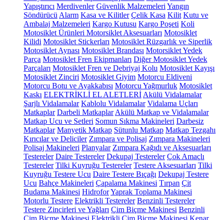
Yapıştırıcı
Merdivenler
Güvenlik Malzemeleri
Yangın
Söndürücü
Alarm
Kasa ve Kilitler
Çelik Kasa
Kilit
Kutu ve
Ambalaj Malzemeleri
Kargo Kutusu
Kargo Poşeti
Koli
Motosiklet Ürünleri
Motorsiklet Aksesuarları
Motosiklet
Kilidi
Motosiklet Stickerları
Motosiklet Rüzgarlık ve Siperlik
Motosiklet Aynası
Motosiklet Brandası
Motorsiklet Yedek
Parça
Motosiklet Fren Ekipmanları
Diğer Motosiklet Yedek
Parçaları
Motosiklet Fren ve Debriyaj Kolu
Motosiklet Kayışı
Motosiklet Zinciri
Motosiklet Giyim
Motorcu Eldiveni
Motorcu Botu ve Ayakkabısı
Motorcu Yağmurluk
Motosiklet
Kaskı
ELEKTRİKLİ EL ALETLERİ
Akülü Vidalamalar
Şarjlı Vidalamalar
Kablolu Vidalamalar
Vidalama Uçları
Matkaplar
Darbeli Matkaplar
Akülü Matkap ve Vidalamalar
Matkap Ucu ve Setleri
Somun Sıkma Makineleri
Darbesiz
Matkaplar
Manyetik Matkap
Sütunlu Matkap
Matkap Tezgahı
Kırıcılar ve Deliciler
Zımpara ve Polisaj
Zımpara Makineleri
Polisaj Makineleri
Planyalar
Zımpara Kağıdı ve Aksesuarları
Testereler
Daire Testereler
Dekupaj Testereler
Çok Amaçlı
Testereler
Tilki Kuyruğu Testereler
Testere Aksesuarları
Tilki
Kuyruğu Testere Ucu
Daire Testere Bıçağı
Dekupaj Testere
Ucu
Bahçe Makineleri
Çapalama Makinesi
Tırpan
Çit
Budama Makinesi
Hidrofor
Yaprak Toplama Makinesi
Motorlu Testere
Elektrikli Testereler
Benzinli Testereler
Testere Zincirleri ve Yağları
Çim Biçme Makinesi
Benzinli
Çim Biçme Makinesi
Elektrikli Çim Biçme Makinesi
Kenar