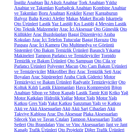
İngiliz Anahtarı
İki Ağızlı Anahtar
Tork Anahtarı
Yıldız
Anahtar ve Takımları
Kurbağcık Anahtarı
Kombine Anahtar
ve Takımları
Boru Anahtarı
Keskiler
Keser
Kargaburun
Balyoz
Balta
Kesici Aletler
Makas
Maket Bıçağı
Iskarpela
Oto Ürünleri
Lastik
Yaz Lastiği
Kış Lastiği
4 Mevsim Lastik
Oto Teknik Malzemeler
Araç İçi Aksesuar
Oto Güneşlik
Oto
Küllükler
Araç Buzdolapları
Bagaj Düzenleyici
Araba
Kokuları
Araç İçi Telefon Tutucular
Bagaj Havuzu
Oto
Paspası
Araç İçi Kamera
Oto Multimedya ve Görüntü
Sistemleri
Oto Bakım Temizlik Ürünleri
Basınçlı Yıkama
Makineleri
Tampon Parlatıcı ve Temizleyiciler
Torpido
Temizlik ve Bakım Ürünleri
Oto Şampuan
Oto Cila ve
Parlatıcı Ürünleri
Polyester Macun
Oto Cam Bakım Ürünleri
ve Temizleyiciler
Mikrofiber Bez
Araç Temizlik Seti
Araç
Boyaları
Araç Süpürgeleri
Araba Çizik Giderici
Motor
Temizleyici ve Bakım Ürünleri
Radyatör Temizleyiciler
Oto
Koltuk Kılıfı
Lastik Ekipmanları
Hava Kompresörü
Bijon
Anahtarı
Sibop ve Sibop Kapağı
Lastik Tamir Kiti
Kriko
Yağ
Motor Katkıları
Hidrolik Yağlar
Motor Yağı
Motor Yağı
Katkısı
Gres Yağı
Yakıt Katkısı
Şanzıman Yağı ve Katkısı
Akü ve Akü Aksesuarları
Akü
Akü Şarj Cihazları
Akü
Takviye Kablosu
Araç Dış Aksesuar
Plaka Aksesuarları
Silecek
Yan ve Tavan Çıtaları
Tampon Aksesuarları
Trafik
Setleri
Oto Brandaları
Vinç ve Vinç Aksesuarları
Jant ve Jant
Kapağı
Trafik Ürünleri
Oto Projektör
Diğer Trafik Ürünleri