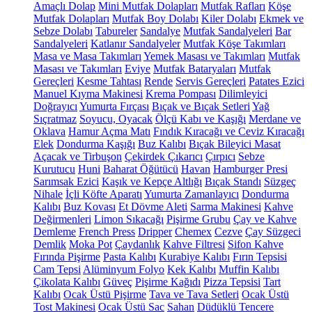
Amaçlı Dolap
Mini Mutfak Dolapları
Mutfak Rafları
Köşe
Mutfak Dolapları
Mutfak Boy Dolabı
Kiler Dolabı
Ekmek ve
Sebze Dolabı
Tabureler
Sandalye
Mutfak Sandalyeleri
Bar
Sandalyeleri
Katlanır Sandalyeler
Mutfak Köşe Takımları
Masa ve Masa Takımları
Yemek Masası ve Takımları
Mutfak
Masası ve Takımları
Eviye
Mutfak Bataryaları
Mutfak
Gereçleri
Kesme Tahtası
Rende
Servis Gereçleri
Patates Ezici
Manuel Kıyma Makinesi
Krema Pompası
Dilimleyici
Doğrayıcı
Yumurta Fırçası
Bıçak ve Bıçak Setleri
Yağ
Sıçratmaz
Soyucu, Oyacak
Ölçü Kabı ve Kaşığı
Merdane ve
Oklava
Hamur Açma Matı
Fındık Kıracağı ve Ceviz Kıracağı
Elek
Dondurma Kaşığı
Buz Kalıbı
Bıçak Bileyici Masat
Açacak ve Tirbuşon
Çekirdek Çıkarıcı
Çırpıcı
Sebze
Kurutucu
Huni
Baharat Öğütücü
Havan
Hamburger Presi
Sarımsak Ezici
Kaşık ve Kepçe Altlığı
Bıçak Standı
Süzgeç
Nihale
İçli Köfte Aparatı
Yumurta Zamanlayıcı
Dondurma
Kalıbı
Buz Kovası
Et Dövme Aleti
Sarma Makinesi
Kahve
Değirmenleri
Limon Sıkacağı
Pişirme Grubu
Çay ve Kahve
Demleme
French Press
Dripper
Chemex
Cezve
Çay Süzgeci
Demlik
Moka Pot
Çaydanlık
Kahve Filtresi
Sifon Kahve
Fırında Pişirme
Pasta Kalıbı
Kurabiye Kalıbı
Fırın Tepsisi
Cam Tepsi
Alüminyum Folyo
Kek Kalıbı
Muffin Kalıbı
Çikolata Kalıbı
Güveç
Pişirme Kağıdı
Pizza Tepsisi
Tart
Kalıbı
Ocak Üstü Pişirme
Tava ve Tava Setleri
Ocak Üstü
Tost Makinesi
Ocak Üstü Sac
Sahan
Düdüklü Tencere