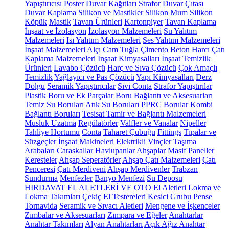
Yapıştırıcısı
Poster Duvar Kağıtları
Strafor
Duvar Çıtası
Duvar Kaplama
Silikon ve Mastikler
Silikon
Mum Silikon
Köpük
Mastik
Tavan Ürünleri
Kartonpiyer
Tavan Kaplama
İnşaat ve İzolasyon
İzolasyon Malzemeleri
Su Yalıtım
Malzemeleri
Isı Yalıtım Malzemeleri
Ses Yalıtım Malzemeleri
İnşaat Malzemeleri
Alçı
Cam Tuğla
Çimento
Beton Harcı
Çatı
Kaplama Malzemeleri
İnşaat Kimyasalları
İnşaat Temizlik
Ürünleri
Lavabo Çözücü
Harç ve Sıva Çözücü
Çok Amaçlı
Temizlik
Yağlayıcı ve Pas Çözücü
Yapı Kimyasalları
Derz
Dolgu
Seramik Yapıştırıcılar
Sıvı Conta
Strafor Yapıştırılar
Plastik Boru ve Ek Parçalar
Boru Bağlantı ve Aksesuarları
Temiz Su Boruları
Atık Su Boruları
PPRC Borular
Kombi
Bağlantı Boruları
Tesisat Tamir ve Bağlantı Malzemeleri
Musluk Uzatma
Regülatörler
Valfler ve Vanalar
Nipeller
Tahliye Hortumu
Conta
Taharet Çubuğu
Fittings
Tıpalar ve
Süzgeçler
İnşaat Makineleri
Elektrikli Vinçler
Taşıma
Arabaları
Caraskallar
Havlupanlar
Ahşaplar
Masif Paneller
Keresteler
Ahşap Seperatörler
Ahşap Çatı Malzemeleri
Çatı
Penceresi
Çatı Merdiveni
Ahşap Merdivenler
Trabzan
Sundurma
Menfezler
Banyo Menfezi
Su Deposu
HIRDAVAT EL ALETLERİ VE OTO
El Aletleri
Lokma ve
Lokma Takımları
Çekiç
El Testereleri
Kesici Grubu
Pense
Tornavida
Seramik ve Sıvacı Aletleri
Mengene ve İşkenceler
Zımbalar ve Aksesuarları
Zımpara ve Eğeler
Anahtarlar
Anahtar Takımları
Alyan Anahtarları
Açık Ağız Anahtar