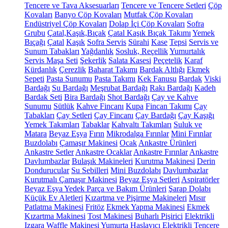
Tencere ve Tava Aksesuarları
Tencere ve Tencere Setleri
Çöp
Kovaları
Banyo Çöp Kovaları
Mutfak Çöp Kovaları
Endüstriyel Çöp Kovaları
Dolap İçi Çöp Kovaları
Sofra
Grubu
Çatal,Kaşık,Bıçak
Çatal Kaşık Bıçak Takımı
Yemek
Bıçağı
Çatal
Kaşık
Sofra Servis
Sürahi
Kase
Tepsi
Servis ve
Sunum Tabakları
Yağdanlık
Sosluk, Reçellik
Yumurtalık
Servis Maşa Seti
Şekerlik
Salata Kasesi
Peçetelik
Karaf
Kürdanlık
Çerezlik
Baharat Takımı
Bardak Altlığı
Ekmek
Sepeti
Pasta Sunumu
Pasta Takımı
Kek Fanusu
Bardak
Viski
Bardağı
Su Bardağı
Meşrubat Bardağı
Rakı Bardağı
Kadeh
Bardak Seti
Bira Bardağı
Shot Bardağı
Çay ve Kahve
Sunumu
Sütlük
Kahve Fincanı
Kupa
Fincan Takımı
Çay
Tabakları
Çay Setleri
Çay Fincanı
Çay Bardağı
Çay Kaşığı
Yemek Takımları
Tabaklar
Kahvaltı Takımları
Suluk ve
Matara
Beyaz Eşya
Fırın
Mikrodalga Fırınlar
Mini Fırınlar
Buzdolabı
Çamaşır Makinesi
Ocak
Ankastre Ürünleri
Ankastre Setler
Ankastre Ocaklar
Ankastre Fırınlar
Ankastre
Davlumbazlar
Bulaşık Makineleri
Kurutma Makinesi
Derin
Dondurucular
Su Sebilleri
Mini Buzdolabı
Davlumbazlar
Kurutmalı Çamaşır Makinesi
Beyaz Eşya Setleri
Aspiratörler
Beyaz Eşya Yedek Parça ve Bakım Ürünleri
Şarap Dolabı
Küçük Ev Aletleri
Kızartma ve Pişirme Makineleri
Mısır
Patlatma Makinesi
Fritöz
Ekmek Yapma Makinesi
Ekmek
Kızartma Makinesi
Tost Makinesi
Buharlı Pişirici
Elektrikli
Izgara
Waffle Makinesi
Yumurta Haşlayıcı
Elektrikli Tencere