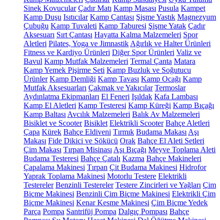
Sinek Kovucular
Çadır Matı
Kamp Masası
Pusula
Kampet
Kamp Duşu
Isıtıcılar
Kamp Çantası
Şişme Yastık
Magnezyum
Çubuğu
Kamp Tuvaleti
Kamp Taburesi
Şişme Yatak
Çadır
Aksesuarı
Sırt Çantası
Hayatta Kalma Malzemeleri
Spor
Aletleri
Pilates, Yoga ve Jimnastik
Ağırlık ve Halter Ürünleri
Fitness ve Kardiyo Ürünleri
Diğer Spor Ürünleri
Valiz ve
Bavul
Kamp Mutfak Malzemeleri
Termal Çanta
Matara
Kamp Yemek Pişirme Seti
Kamp Buzluk ve Soğutucu
Ürünler
Kamp Demliği
Kamp Tavası
Kamp Ocağı
Kamp
Mutfak Aksesuarları
Çakmak ve Yakıcılar
Termoslar
Aydınlatma Ekipmanları
El Feneri
Işıldak
Kafa Lambası
Kamp El Aletleri
Kamp Testeresi
Kamp Küreği
Kamp Bıçağı
Kamp Baltası
Avcılık Malzemeleri
Balık Av Malzemeleri
Bisiklet ve Scooter
Bisiklet
Elektrikli Scooter
Bahçe Aletleri
Çapa
Kürek
Bahçe Eldiveni
Tırmık
Budama Makası
Aşı
Makası
Fide Dikici ve Sökücü
Orak
Bahçe El Aleti Setleri
Çim Makası
Tırpan Misinası
Aşı Bıçağı
Meyve Toplama Aleti
Budama Testeresi
Bahçe Çatalı
Kazma
Bahçe Makineleri
Çapalama Makinesi
Tırpan
Çit Budama Makinesi
Hidrofor
Yaprak Toplama Makinesi
Motorlu Testere
Elektrikli
Testereler
Benzinli Testereler
Testere Zincirleri ve Yağları
Çim
Biçme Makinesi
Benzinli Çim Biçme Makinesi
Elektrikli Çim
Biçme Makinesi
Kenar Kesme Makinesi
Çim Biçme Yedek
Parça
Pompa
Santrifüj Pompa
Dalgıç Pompası
Bahçe