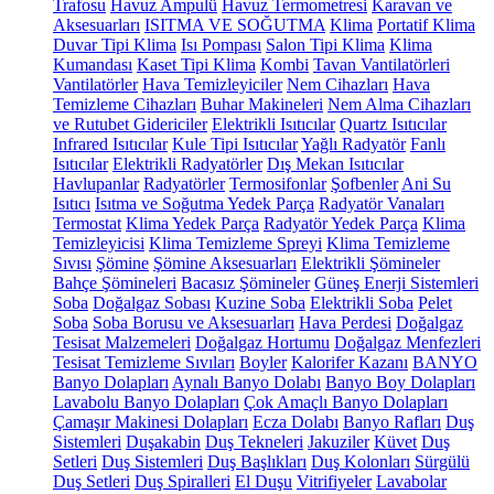
Trafosu
Havuz Ampulü
Havuz Termometresi
Karavan ve
Aksesuarları
ISITMA VE SOĞUTMA
Klima
Portatif Klima
Duvar Tipi Klima
Isı Pompası
Salon Tipi Klima
Klima
Kumandası
Kaset Tipi Klima
Kombi
Tavan Vantilatörleri
Vantilatörler
Hava Temizleyiciler
Nem Cihazları
Hava
Temizleme Cihazları
Buhar Makineleri
Nem Alma Cihazları
ve Rutubet Gidericiler
Elektrikli Isıtıcılar
Quartz Isıtıcılar
Infrared Isıtıcılar
Kule Tipi Isıtıcılar
Yağlı Radyatör
Fanlı
Isıtıcılar
Elektrikli Radyatörler
Dış Mekan Isıtıcılar
Havlupanlar
Radyatörler
Termosifonlar
Şofbenler
Ani Su
Isıtıcı
Isıtma ve Soğutma Yedek Parça
Radyatör Vanaları
Termostat
Klima Yedek Parça
Radyatör Yedek Parça
Klima
Temizleyicisi
Klima Temizleme Spreyi
Klima Temizleme
Sıvısı
Şömine
Şömine Aksesuarları
Elektrikli Şömineler
Bahçe Şömineleri
Bacasız Şömineler
Güneş Enerji Sistemleri
Soba
Doğalgaz Sobası
Kuzine Soba
Elektrikli Soba
Pelet
Soba
Soba Borusu ve Aksesuarları
Hava Perdesi
Doğalgaz
Tesisat Malzemeleri
Doğalgaz Hortumu
Doğalgaz Menfezleri
Tesisat Temizleme Sıvıları
Boyler
Kalorifer Kazanı
BANYO
Banyo Dolapları
Aynalı Banyo Dolabı
Banyo Boy Dolapları
Lavabolu Banyo Dolapları
Çok Amaçlı Banyo Dolapları
Çamaşır Makinesi Dolapları
Ecza Dolabı
Banyo Rafları
Duş
Sistemleri
Duşakabin
Duş Tekneleri
Jakuziler
Küvet
Duş
Setleri
Duş Sistemleri
Duş Başlıkları
Duş Kolonları
Sürgülü
Duş Setleri
Duş Spiralleri
El Duşu
Vitrifiyeler
Lavabolar