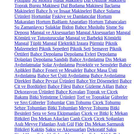
Pompası
Su Motoru
Hasat Makinesi
Dal Öğütme Makinesi
Toprak Burgu Makinesi
Dal Budama Makinesi
İlaçlama
Makineleri
Bahçe İş ve İnşaat Makineleri
Bahçe Sulama
Ürünleri
Hortumlar
Fıskiye ve Damlatıcılar
Hortum
Makaraları
Hortum Bağlantı Aparatları
Hortum Tabancaları
Su Zamanlayıcı
Sulaklar
Bidon
Bahçe Musluğu
Şişme Su
Deposu
Mangal ve Aksesuarları
Mangal Aksesuarları
Mangal
Kömürü ve Tutuşturucular
Mangal ve Barbekü
Kömürlü
Mangal
Tüplü Mangal
Elektrikli Izgara
Pürmüz
Piknik
Malzemeleri
Piknik Sepetleri
Piknik Seti
Semaver
Piknik
Örtüleri
Bahçe Depolama
Depolama Evleri
Depolama
Dolapları
Depolama Sandığı
Bahçe Aydınlatma
Dış Mekan
Aydınlatmalar
Solar Aydınlatma
Projektör ve Sensörler
Bahçe
Aplikleri
Bahçe Feneri ve Meşaleler
Bahçe Masa Üstü
Aydınlatma
Bahçe Set Üstü Aydınlatma
Bahçe Aydınlatma
Direkleri
Bahçe Peyzaj Ürünleri
Bahçe Yer Döşemeleri
Bahçe
Çit ve Bordürleri
Bahçe Filesi
Bahçe Gizleme Ağları
Bahçe
Dekorasyon Ürünleri
Bahçe Kovaları
Toprak ve Çiçek
Bakımı
Bitki Yetiştirme Ürünleri
Torf ve Topraklar
Gübreler
ve Sıvı Gübreler
Tohumlar
Çim Tohumu
Çiçek Tohumu
Sebze Tohumları
Bitki Tohumları
Meyve Tohumu
Bitki
Besinleri
Sera ve Sera Ekipmanları
Çiçek ve Bitki
İç Mekan
Bitkileri
Dış Mekan Ağaçları
Canlı Çiçek
Çiçek Soğanları
Aşılı Meyve Fidanları
Aşılı Gül
Fide
Dış Mekan Sarmaşık
Bitkileri
Kaktüs
Saksı ve Aksesuarları
Dekoratif Saksı