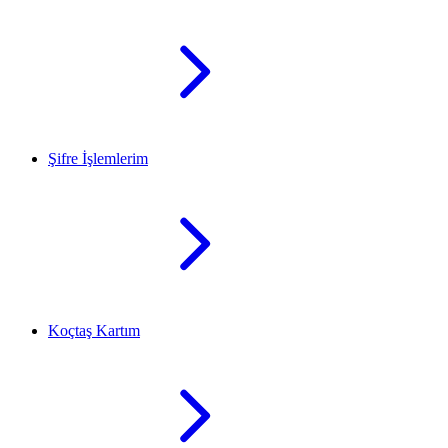
Şifre İşlemlerim
Koçtaş Kartım