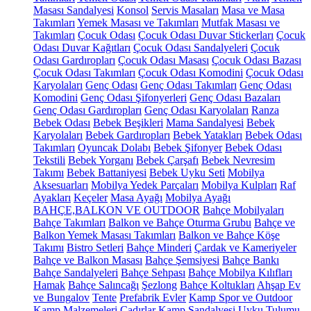
Masası Sandalyesi
Konsol
Servis Masaları
Masa ve Masa
Takımları
Yemek Masası ve Takımları
Mutfak Masası ve
Takımları
Çocuk Odası
Çocuk Odası Duvar Stickerları
Çocuk
Odası Duvar Kağıtları
Çocuk Odası Sandalyeleri
Çocuk
Odası Gardıropları
Çocuk Odası Masası
Çocuk Odası Bazası
Çocuk Odası Takımları
Çocuk Odası Komodini
Çocuk Odası
Karyolaları
Genç Odası
Genç Odası Takımları
Genç Odası
Komodini
Genç Odası Şifonyerleri
Genç Odası Bazaları
Genç Odası Gardıropları
Genç Odası Karyolaları
Ranza
Bebek Odası
Bebek Beşikleri
Mama Sandalyesi
Bebek
Karyolaları
Bebek Gardıropları
Bebek Yatakları
Bebek Odası
Takımları
Oyuncak Dolabı
Bebek Şifonyer
Bebek Odası
Tekstili
Bebek Yorganı
Bebek Çarşafı
Bebek Nevresim
Takımı
Bebek Battaniyesi
Bebek Uyku Seti
Mobilya
Aksesuarları
Mobilya Yedek Parçaları
Mobilya Kulpları
Raf
Ayakları
Keçeler
Masa Ayağı
Mobilya Ayağı
BAHÇE,BALKON VE OUTDOOR
Bahçe Mobilyaları
Bahçe Takımları
Balkon ve Bahçe Oturma Grubu
Bahçe ve
Balkon Yemek Masası Takımları
Balkon ve Bahçe Köşe
Takımı
Bistro Setleri
Bahçe Minderi
Çardak ve Kameriyeler
Bahçe ve Balkon Masası
Bahçe Şemsiyesi
Bahçe Bankı
Bahçe Sandalyeleri
Bahçe Sehpası
Bahçe Mobilya Kılıfları
Hamak
Bahçe Salıncağı
Şezlong
Bahçe Koltukları
Ahşap Ev
ve Bungalov
Tente
Prefabrik Evler
Kamp Spor ve Outdoor
Kamp Malzemeleri
Çadırlar
Kamp Sandalyesi
Uyku Tulumu