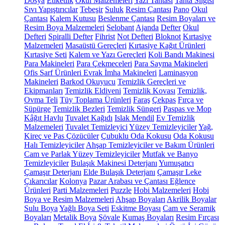
Dosya
Etiketlik
Okul Malzemeleri
Yazı Tahtası
Tahta Silgisi
Sıvı Yapıştırıcılar
Tebeşir
Suluk
Resim Çantası
Pano
Okul
Çantası
Kalem Kutusu
Beslenme Çantası
Resim Boyaları ve
Resim Boya Malzemeleri
Selobant
Ajanda
Defter
Okul
Defteri
Spiralli Defter
Fihrist
Not Defteri
Bloknot
Kırtasiye
Malzemeleri
Masaüstü Gereçleri
Kırtasiye Kağıt Ürünleri
Kırtasiye Seti
Kalem ve Yazı Gereçleri
Koli Bandı Makinesi
Para Makineleri
Para Çekmeceleri
Para Sayma Makineleri
Ofis Sarf Ürünleri
Evrak İmha Makineleri
Laminasyon
Makineleri
Barkod Okuyucu
Temizlik Gereçleri ve
Ekipmanları
Temizlik Eldiveni
Temizlik Kovası
Temizlik,
Ovma Teli
Tüy Toplama Ürünleri
Faraş
Çekpas
Fırça ve
Süpürge
Temizlik Bezleri
Temizlik Süngeri
Paspas ve Mop
Kâğıt Havlu
Tuvalet Kağıdı
Islak Mendil
Ev Temizlik
Malzemeleri
Tuvalet Temizleyici
Yüzey Temizleyiciler
Yağ,
Kireç ve Pas Çözücüler
Çubuklu Oda Kokusu
Oda Kokusu
Halı Temizleyiciler
Ahşap Temizleyiciler ve Bakım Ürünleri
Cam ve Parlak Yüzey Temizleyiciler
Mutfak ve Banyo
Temizleyiciler
Bulaşık Makinesi Deterjanı
Yumuşatıcı
Çamaşır Deterjanı
Elde Bulaşık Deterjanı
Çamaşır Leke
Çıkarıcılar
Kolonya
Pazar Arabası ve Çantası
Eğlence
Ürünleri
Parti Malzemeleri
Puzzle
Hobi Malzemeleri
Hobi
Boya ve Resim Malzemeleri
Ahşap Boyaları
Akrilik Boyalar
Sulu Boya
Yağlı Boya Seti
Eskitme Boyası
Cam ve Seramik
Boyaları
Metalik Boya
Şövale
Kumaş Boyaları
Resim Fırçası