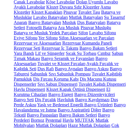
Çanak Lavabolar
Köşe Lavabolar
Dolap Uyumlu Lavabo
Ayaklı Lavabolar
Klozet
Duvara Sıfır Klozetler
Asma
Klozetler
Klozet Kapakları
Pisuvar
Tuvalet Taşı
Batarya ve
Musluklar
Lavabo Bataryaları
Mutfak Bataryaları
Su Tasarruf
Aparatı
Banyo Bataryaları
Musluk
Duş Bataryaları
Batarya
Setleri
Fotoselli Batarya
Ara Musluk
Pisuvar Musluğu
Batarya ve Musluk Yedek Parçaları
Sifon
Lavabo Sifonu
Eviye Sifonu
Yer Sifonu
Sifon Aksesuarları ve Parçaları
Rezervuar ve Aksesuarları
Rezervuar Kumanda Paneli
Rezervuar Seti
Rezervuar İç Takımı
Banyo Bakım Setleri
Yara Bandı
Lif ve Süngerler
Sıcak Su Torbası
Cımbız
Sabun
Tırnak Makası
Banyo Seramik ve Fayansları
Banyo
Aksesuarları
Tuvalet ve Klozet Fırçaları
Ayaklı Fırçalık ve
Kağıtlık Seti
Duş Rafı
Banyo Aynaları
Banyo Askısı
Banyo
Taburesi
Sabunluk
Sıvı Sabunluk Pompası
Tuvalet Kağıtlığı
Pamukluk
Diş Fırçası Koruma Kabı
Diş Macunu Kutusu
Dispenserler
Sıvı Sabun Dispenseri
Tuvalet Kağıdı Dispenseri
Havlu Dispenseri
Klozet Kapak Örtüsü Dispenseri
El
Kurutma Cihazları
Banyo Etajeri
Banyo Düzenleyicileri
Banyo Seti
Diş Fırçalık
Havluluk
Banyo Kaydırmazı
Duş
Perde Askısı
Yaşlı ve Bedensel Engelli Banyo Ürünleri
Banyo
Havalandırma ve Isıtma
Banyo Aspiratörü
Diğer
Banyo
Tekstil
Banyo Paspasları
Banyo Bakım Setleri
Banyo
Perdeleri
Bornoz
Peştemal
Havlu
MUTFAK
Mutfak
Mobilyaları
Mutfak Dolapları
Hazır Mutfak Dolapları
Çok