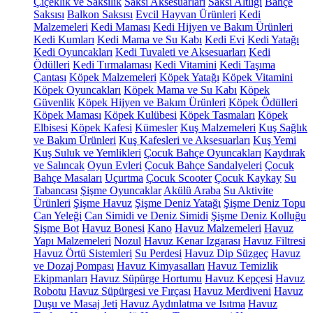
Çiçeklik ve Saksılık
Saksı Aksesuarları
Saksı Altlığı
Bahçe
Saksısı
Balkon Saksısı
Evcil Hayvan Ürünleri
Kedi
Malzemeleri
Kedi Maması
Kedi Hijyen ve Bakım Ürünleri
Kedi Kumları
Kedi Mama ve Su Kabı
Kedi Evi
Kedi Yatağı
Kedi Oyuncakları
Kedi Tuvaleti ve Aksesuarları
Kedi
Ödülleri
Kedi Tırmalaması
Kedi Vitamini
Kedi Taşıma
Çantası
Köpek Malzemeleri
Köpek Yatağı
Köpek Vitamini
Köpek Oyuncakları
Köpek Mama ve Su Kabı
Köpek
Güvenlik
Köpek Hijyen ve Bakım Ürünleri
Köpek Ödülleri
Köpek Maması
Köpek Kulübesi
Köpek Tasmaları
Köpek
Elbisesi
Köpek Kafesi
Kümesler
Kuş Malzemeleri
Kuş Sağlık
ve Bakım Ürünleri
Kuş Kafesleri ve Aksesuarları
Kuş Yemi
Kuş Suluk ve Yemlikleri
Çocuk Bahçe Oyuncakları
Kaydırak
ve Salıncak
Oyun Evleri
Çocuk Bahçe Sandalyeleri
Çocuk
Bahçe Masaları
Uçurtma
Çocuk Scooter
Çocuk Kaykay
Su
Tabancası
Şişme Oyuncaklar
Akülü Araba
Su Aktivite
Ürünleri
Şişme Havuz
Şişme Deniz Yatağı
Şişme Deniz Topu
Can Yeleği
Can Simidi ve Deniz Simidi
Şişme Deniz Kolluğu
Şişme Bot
Havuz Bonesi
Kano
Havuz Malzemeleri
Havuz
Yapı Malzemeleri
Nozul
Havuz Kenar Izgarası
Havuz Filtresi
Havuz Örtü Sistemleri
Su Perdesi
Havuz Dip Süzgeç
Havuz
ve Dozaj Pompası
Havuz Kimyasalları
Havuz Temizlik
Ekipmanları
Havuz Süpürge Hortumu
Havuz Kepçesi
Havuz
Robotu
Havuz Süpürgesi ve Fırçası
Havuz Merdiveni
Havuz
Duşu ve Masaj Jeti
Havuz Aydınlatma ve Isıtma
Havuz