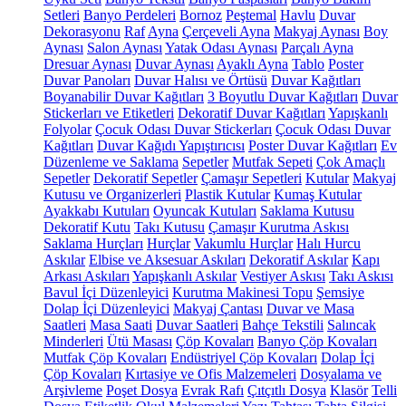
Setleri
Banyo Perdeleri
Bornoz
Peştemal
Havlu
Duvar
Dekorasyonu
Raf
Ayna
Çerçeveli Ayna
Makyaj Aynası
Boy
Aynası
Salon Aynası
Yatak Odası Aynası
Parçalı Ayna
Dresuar Aynası
Duvar Aynası
Ayaklı Ayna
Tablo
Poster
Duvar Panoları
Duvar Halısı ve Örtüsü
Duvar Kağıtları
Boyanabilir Duvar Kağıtları
3 Boyutlu Duvar Kağıtları
Duvar
Stickerları ve Etiketleri
Dekoratif Duvar Kağıtları
Yapışkanlı
Folyolar
Çocuk Odası Duvar Stickerları
Çocuk Odası Duvar
Kağıtları
Duvar Kağıdı Yapıştırıcısı
Poster Duvar Kağıtları
Ev
Düzenleme ve Saklama
Sepetler
Mutfak Sepeti
Çok Amaçlı
Sepetler
Dekoratif Sepetler
Çamaşır Sepetleri
Kutular
Makyaj
Kutusu ve Organizerleri
Plastik Kutular
Kumaş Kutular
Ayakkabı Kutuları
Oyuncak Kutuları
Saklama Kutusu
Dekoratif Kutu
Takı Kutusu
Çamaşır Kurutma Askısı
Saklama Hurçları
Hurçlar
Vakumlu Hurçlar
Halı Hurcu
Askılar
Elbise ve Aksesuar Askıları
Dekoratif Askılar
Kapı
Arkası Askıları
Yapışkanlı Askılar
Vestiyer Askısı
Takı Askısı
Bavul İçi Düzenleyici
Kurutma Makinesi Topu
Şemsiye
Dolap İçi Düzenleyici
Makyaj Çantası
Duvar ve Masa
Saatleri
Masa Saati
Duvar Saatleri
Bahçe Tekstili
Salıncak
Minderleri
Ütü Masası
Çöp Kovaları
Banyo Çöp Kovaları
Mutfak Çöp Kovaları
Endüstriyel Çöp Kovaları
Dolap İçi
Çöp Kovaları
Kırtasiye ve Ofis Malzemeleri
Dosyalama ve
Arşivleme
Poşet Dosya
Evrak Rafı
Çıtçıtlı Dosya
Klasör
Telli