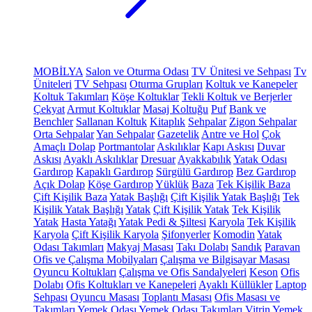
MOBİLYA
Salon ve Oturma Odası
TV Ünitesi ve Sehpası
Tv
Üniteleri
TV Sehpası
Oturma Grupları
Koltuk ve Kanepeler
Koltuk Takımları
Köşe Koltuklar
Tekli Koltuk ve Berjerler
Çekyat
Armut Koltuklar
Masaj Koltuğu
Puf
Bank ve
Benchler
Sallanan Koltuk
Kitaplık
Sehpalar
Zigon Sehpalar
Orta Sehpalar
Yan Sehpalar
Gazetelik
Antre ve Hol
Çok
Amaçlı Dolap
Portmantolar
Askılıklar
Kapı Askısı
Duvar
Askısı
Ayaklı Askılıklar
Dresuar
Ayakkabılık
Yatak Odası
Gardırop
Kapaklı Gardırop
Sürgülü Gardırop
Bez Gardırop
Açık Dolap
Köşe Gardırop
Yüklük
Baza
Tek Kişilik Baza
Çift Kişilik Baza
Yatak Başlığı
Çift Kişilik Yatak Başlığı
Tek
Kişilik Yatak Başlığı
Yatak
Çift Kişilik Yatak
Tek Kişilik
Yatak
Hasta Yatağı
Yatak Pedi & Şiltesi
Karyola
Tek Kişilik
Karyola
Çift Kişilik Karyola
Şifonyerler
Komodin
Yatak
Odası Takımları
Makyaj Masası
Takı Dolabı
Sandık
Paravan
Ofis ve Çalışma Mobilyaları
Çalışma ve Bilgisayar Masası
Oyuncu Koltukları
Çalışma ve Ofis Sandalyeleri
Keson
Ofis
Dolabı
Ofis Koltukları ve Kanepeleri
Ayaklı Küllükler
Laptop
Sehpası
Oyuncu Masası
Toplantı Masası
Ofis Masası ve
Takımları
Yemek Odası
Yemek Odası Takımları
Vitrin
Yemek