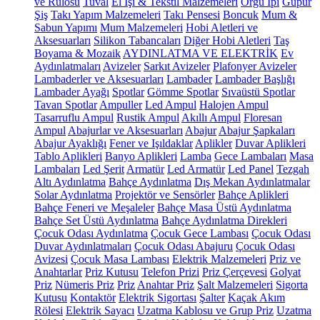
ve Rulosu
Tuval
El İşi & Tekstil Malzemeleri
Örgü İpi
Güpür
Şiş
Takı Yapım Malzemeleri
Takı Pensesi
Boncuk
Mum &
Sabun Yapımı
Mum Malzemeleri
Hobi Aletleri ve
Aksesuarları
Silikon Tabancaları
Diğer Hobi Aletleri
Taş
Boyama & Mozaik
AYDINLATMA VE ELEKTRİK
Ev
Aydınlatmaları
Avizeler
Sarkıt Avizeler
Plafonyer Avizeler
Lambaderler ve Aksesuarları
Lambader
Lambader Başlığı
Lambader Ayağı
Spotlar
Gömme Spotlar
Sıvaüstü Spotlar
Tavan Spotlar
Ampuller
Led Ampul
Halojen Ampul
Tasarruflu Ampul
Rustik Ampul
Akıllı Ampul
Floresan
Ampul
Abajurlar ve Aksesuarları
Abajur
Abajur Şapkaları
Abajur Ayaklığı
Fener ve Işıldaklar
Aplikler
Duvar Aplikleri
Tablo Aplikleri
Banyo Aplikleri
Lamba
Gece Lambaları
Masa
Lambaları
Led Şerit
Armatür
Led Armatür
Led Panel
Tezgah
Altı Aydınlatma
Bahçe Aydınlatma
Dış Mekan Aydınlatmalar
Solar Aydınlatma
Projektör ve Sensörler
Bahçe Aplikleri
Bahçe Feneri ve Meşaleler
Bahçe Masa Üstü Aydınlatma
Bahçe Set Üstü Aydınlatma
Bahçe Aydınlatma Direkleri
Çocuk Odası Aydınlatma
Çocuk Gece Lambası
Çocuk Odası
Duvar Aydınlatmaları
Çocuk Odası Abajuru
Çocuk Odası
Avizesi
Çocuk Masa Lambası
Elektrik Malzemeleri
Priz ve
Anahtarlar
Priz Kutusu
Telefon Prizi
Priz Çerçevesi
Golyat
Priz
Nümeris Priz
Priz
Anahtar Priz
Şalt Malzemeleri
Sigorta
Kutusu
Kontaktör
Elektrik Sigortası
Şalter
Kaçak Akım
Rölesi
Elektrik Sayacı
Uzatma Kablosu ve Grup Priz
Uzatma