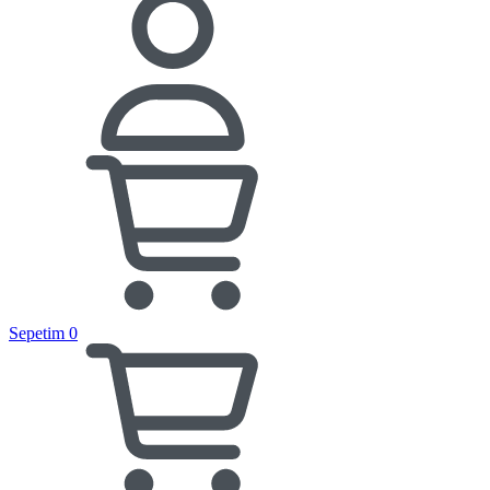
Sepetim
0