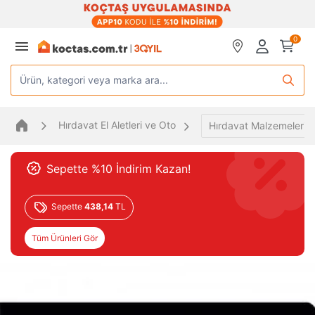
0
Ürün, kategori veya marka ara...
Hırdavat El Aletleri ve Oto
Hırdavat Malzemeleri
Sepette %10 İndirim Kazan!
Sepette
438,14
TL
Tüm Ürünleri Gör