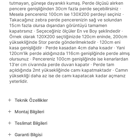
tutmayan, güneşe dayanıklı kumaş. Perde ölçüsü alırken
pencere genişliğinden 30cm fazla perde seçebilirsiniz ·
Mesela pencereniz 100cm ise 130X200 perdeyi seçiniz ·
Takacağınız zebra perde pencerenizin sağ ve solundan
15cm fazla olursa dışarıdan görüntüyü tamamen
kapatırsınız · Seçeceğiniz ölçüler En ve Boy şeklindedir ·
Örnek olarak 120X200 seçtiğinizde 120cm eninde, 200cm
yüksekliğinde Stor perde gönderilmektedir · 120cm eni
kasa genişliğidir · Perde kasadan 4cm daha kısadır · Yani
120cm’lik perde aldığınızda 116cm genişliğinde perde almış
olursunuz · Pencereniz 100cm genişliğinde ise kenarlardan
13'er cm civarında perde duvarı kapatır · Perde tam
açıldığında 2mt yüksekliğinde camı kapatmaktadır · Camın
yüksekliği daha az ise de camı kapatacak kadar açmanız
yeterlidir.
Teknik Özellikler
Montaj Bilgileri
Teslimat Bilgileri
Garanti Bilgisi