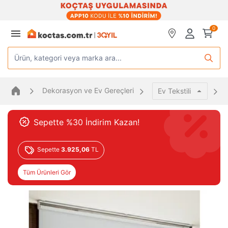
0
Ürün, kategori veya marka ara...
Dekorasyon ve Ev Gereçleri
Ev Tekstili
Sepette %30 İndirim Kazan!
Sepette
3.925,06
TL
Tüm Ürünleri Gör