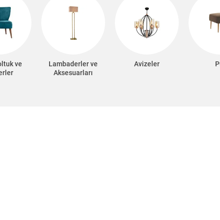
oltuk ve
Lambaderler ve
Avizeler
P
erler
Aksesuarları