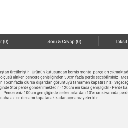
r (0)
Soru & Cevap (0)
Taksit
umaştan üretilmiştir · Ürünün kutusundan korniş montaj parçaları çıkmaktadı
 ölçüsü alırken pencere genişliğinden 30cm fazla perde seçebilirsiniz · M
 15cm fazla olursa dışarıdan görüntüyü tamamen kapatırsınız · Seçeceğin
nde Stor perde gönderilmektedir · 120cm eni kasa genişliğidir · Perde ka
 · Pencereniz 100cm genişliğinde ise kenarlardan 13'er cm civarında perde
 daha az ise de camı kapatacak kadar açmanız yeterlidir.