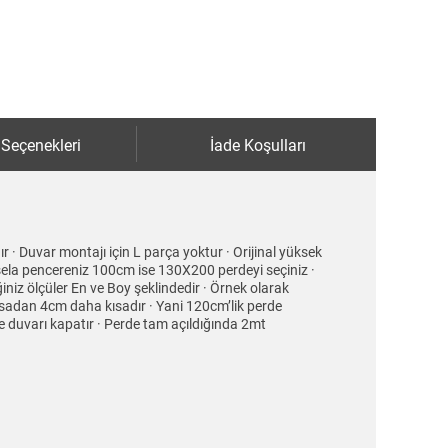
 Seçenekleri
İade Koşulları
r · Duvar montajı için L parça yoktur · Orijinal yüksek
esela pencereniz 100cm ise 130X200 perdeyi seçiniz ·
iz ölçüler En ve Boy şeklindedir · Örnek olarak
sadan 4cm daha kısadır · Yani 120cm’lik perde
 duvarı kapatır · Perde tam açıldığında 2mt