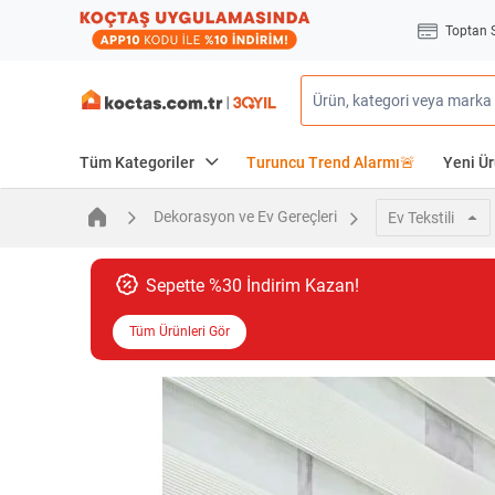
Toptan 
Tüm Kategoriler
Turuncu Trend Alarmı🚨
Yeni Ür
Dekorasyon ve Ev Gereçleri
Ev Tekstili
Sepette %30 İndirim Kazan!
Tüm Ürünleri Gör