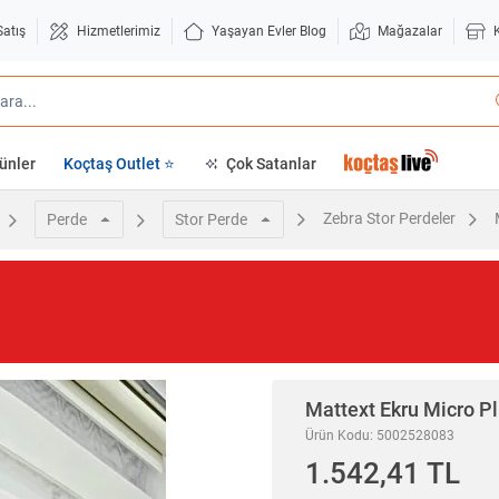
Satış
Hizmetlerimiz
Yaşayan Evler Blog
Mağazalar
ünler
Koçtaş Outlet ⭐
Çok Satanlar
Zebra Stor Perdeler
Perde
Stor Perde
Mattext
Ekru Micro Pl
Ürün Kodu: 5002528083
1.542,41 TL