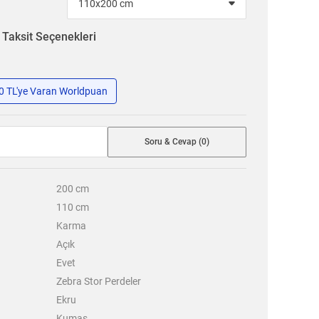
n
Taksit Seçenekleri
50 TL'ye Varan Worldpuan
Soru & Cevap (0)
200
cm
110
cm
Karma
Açık
Evet
Zebra Stor Perdeler
Ekru
Kumaş