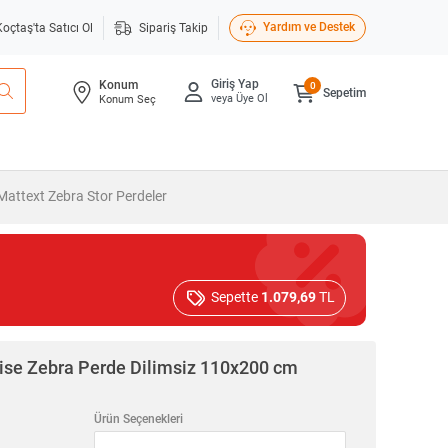
Yardım ve Destek
Koçtaş'ta Satıcı Ol
Sipariş Takip
Giriş Yap
Konum
0
Sepetim
veya Üye Ol
Konum Seç
Mattext Zebra Stor Perdeler
Sepette
1.079,69
TL
ise Zebra Perde Dilimsiz 110x200 cm
Ürün Seçenekleri