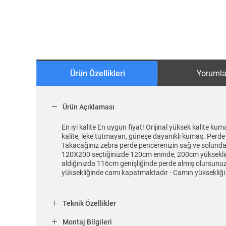
Ürün Özellikleri
Yorumla
Ürün Açıklaması
En iyi kalite En uygun fiyat! Orijinal yüksek kalite k
kalite, leke tutmayan, güneşe dayanıklı kumaş. Perde
Takacağınız zebra perde pencerenizin sağ ve solundan
120X200 seçtiğinizde 120cm eninde, 200cm yüksekliği
aldığınızda 116cm genişliğinde perde almış olursunuz
yüksekliğinde camı kapatmaktadır · Camın yüksekliği
Teknik Özellikler
Montaj Bilgileri