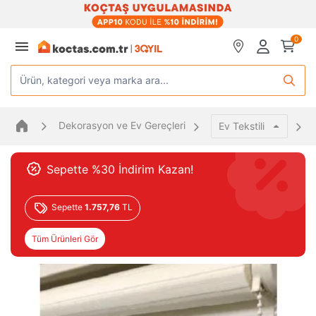
0
Ürün, kategori veya marka ara...
Dekorasyon ve Ev Gereçleri
Ev Tekstili
Sepette %30 İndirim Kazan!
Sepette
1.757,76
TL
Tüm Ürünleri Gör