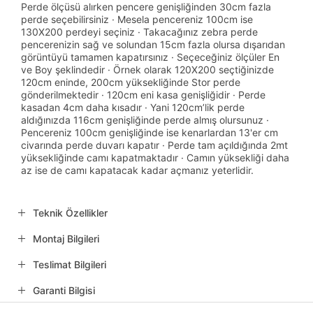
Perde ölçüsü alırken pencere genişliğinden 30cm fazla
perde seçebilirsiniz · Mesela pencereniz 100cm ise
130X200 perdeyi seçiniz · Takacağınız zebra perde
pencerenizin sağ ve solundan 15cm fazla olursa dışarıdan
görüntüyü tamamen kapatırsınız · Seçeceğiniz ölçüler En
ve Boy şeklindedir · Örnek olarak 120X200 seçtiğinizde
120cm eninde, 200cm yüksekliğinde Stor perde
gönderilmektedir · 120cm eni kasa genişliğidir · Perde
kasadan 4cm daha kısadır · Yani 120cm’lik perde
aldığınızda 116cm genişliğinde perde almış olursunuz ·
Pencereniz 100cm genişliğinde ise kenarlardan 13'er cm
civarında perde duvarı kapatır · Perde tam açıldığında 2mt
yüksekliğinde camı kapatmaktadır · Camın yüksekliği daha
az ise de camı kapatacak kadar açmanız yeterlidir.
Teknik Özellikler
Montaj Bilgileri
Teslimat Bilgileri
Garanti Bilgisi