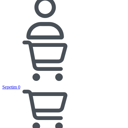
Sepetim
0