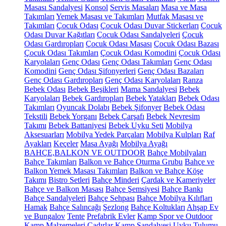
Masası Sandalyesi
Konsol
Servis Masaları
Masa ve Masa
Takımları
Yemek Masası ve Takımları
Mutfak Masası ve
Takımları
Çocuk Odası
Çocuk Odası Duvar Stickerları
Çocuk
Odası Duvar Kağıtları
Çocuk Odası Sandalyeleri
Çocuk
Odası Gardıropları
Çocuk Odası Masası
Çocuk Odası Bazası
Çocuk Odası Takımları
Çocuk Odası Komodini
Çocuk Odası
Karyolaları
Genç Odası
Genç Odası Takımları
Genç Odası
Komodini
Genç Odası Şifonyerleri
Genç Odası Bazaları
Genç Odası Gardıropları
Genç Odası Karyolaları
Ranza
Bebek Odası
Bebek Beşikleri
Mama Sandalyesi
Bebek
Karyolaları
Bebek Gardıropları
Bebek Yatakları
Bebek Odası
Takımları
Oyuncak Dolabı
Bebek Şifonyer
Bebek Odası
Tekstili
Bebek Yorganı
Bebek Çarşafı
Bebek Nevresim
Takımı
Bebek Battaniyesi
Bebek Uyku Seti
Mobilya
Aksesuarları
Mobilya Yedek Parçaları
Mobilya Kulpları
Raf
Ayakları
Keçeler
Masa Ayağı
Mobilya Ayağı
BAHÇE,BALKON VE OUTDOOR
Bahçe Mobilyaları
Bahçe Takımları
Balkon ve Bahçe Oturma Grubu
Bahçe ve
Balkon Yemek Masası Takımları
Balkon ve Bahçe Köşe
Takımı
Bistro Setleri
Bahçe Minderi
Çardak ve Kameriyeler
Bahçe ve Balkon Masası
Bahçe Şemsiyesi
Bahçe Bankı
Bahçe Sandalyeleri
Bahçe Sehpası
Bahçe Mobilya Kılıfları
Hamak
Bahçe Salıncağı
Şezlong
Bahçe Koltukları
Ahşap Ev
ve Bungalov
Tente
Prefabrik Evler
Kamp Spor ve Outdoor
Kamp Malzemeleri
Çadırlar
Kamp Sandalyesi
Uyku Tulumu