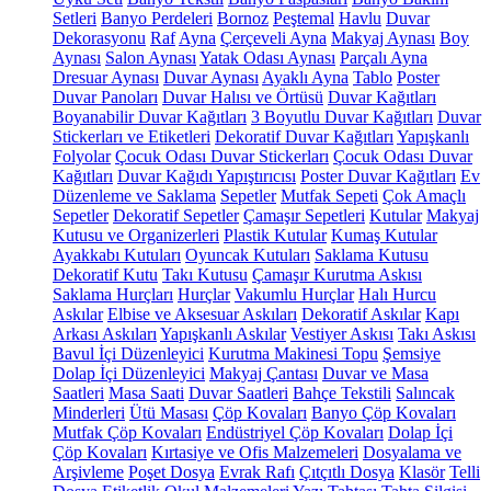
Setleri
Banyo Perdeleri
Bornoz
Peştemal
Havlu
Duvar
Dekorasyonu
Raf
Ayna
Çerçeveli Ayna
Makyaj Aynası
Boy
Aynası
Salon Aynası
Yatak Odası Aynası
Parçalı Ayna
Dresuar Aynası
Duvar Aynası
Ayaklı Ayna
Tablo
Poster
Duvar Panoları
Duvar Halısı ve Örtüsü
Duvar Kağıtları
Boyanabilir Duvar Kağıtları
3 Boyutlu Duvar Kağıtları
Duvar
Stickerları ve Etiketleri
Dekoratif Duvar Kağıtları
Yapışkanlı
Folyolar
Çocuk Odası Duvar Stickerları
Çocuk Odası Duvar
Kağıtları
Duvar Kağıdı Yapıştırıcısı
Poster Duvar Kağıtları
Ev
Düzenleme ve Saklama
Sepetler
Mutfak Sepeti
Çok Amaçlı
Sepetler
Dekoratif Sepetler
Çamaşır Sepetleri
Kutular
Makyaj
Kutusu ve Organizerleri
Plastik Kutular
Kumaş Kutular
Ayakkabı Kutuları
Oyuncak Kutuları
Saklama Kutusu
Dekoratif Kutu
Takı Kutusu
Çamaşır Kurutma Askısı
Saklama Hurçları
Hurçlar
Vakumlu Hurçlar
Halı Hurcu
Askılar
Elbise ve Aksesuar Askıları
Dekoratif Askılar
Kapı
Arkası Askıları
Yapışkanlı Askılar
Vestiyer Askısı
Takı Askısı
Bavul İçi Düzenleyici
Kurutma Makinesi Topu
Şemsiye
Dolap İçi Düzenleyici
Makyaj Çantası
Duvar ve Masa
Saatleri
Masa Saati
Duvar Saatleri
Bahçe Tekstili
Salıncak
Minderleri
Ütü Masası
Çöp Kovaları
Banyo Çöp Kovaları
Mutfak Çöp Kovaları
Endüstriyel Çöp Kovaları
Dolap İçi
Çöp Kovaları
Kırtasiye ve Ofis Malzemeleri
Dosyalama ve
Arşivleme
Poşet Dosya
Evrak Rafı
Çıtçıtlı Dosya
Klasör
Telli