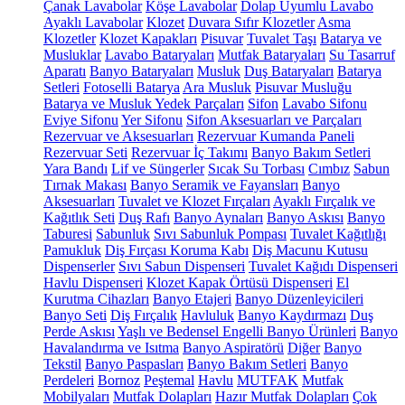
Çanak Lavabolar
Köşe Lavabolar
Dolap Uyumlu Lavabo
Ayaklı Lavabolar
Klozet
Duvara Sıfır Klozetler
Asma
Klozetler
Klozet Kapakları
Pisuvar
Tuvalet Taşı
Batarya ve
Musluklar
Lavabo Bataryaları
Mutfak Bataryaları
Su Tasarruf
Aparatı
Banyo Bataryaları
Musluk
Duş Bataryaları
Batarya
Setleri
Fotoselli Batarya
Ara Musluk
Pisuvar Musluğu
Batarya ve Musluk Yedek Parçaları
Sifon
Lavabo Sifonu
Eviye Sifonu
Yer Sifonu
Sifon Aksesuarları ve Parçaları
Rezervuar ve Aksesuarları
Rezervuar Kumanda Paneli
Rezervuar Seti
Rezervuar İç Takımı
Banyo Bakım Setleri
Yara Bandı
Lif ve Süngerler
Sıcak Su Torbası
Cımbız
Sabun
Tırnak Makası
Banyo Seramik ve Fayansları
Banyo
Aksesuarları
Tuvalet ve Klozet Fırçaları
Ayaklı Fırçalık ve
Kağıtlık Seti
Duş Rafı
Banyo Aynaları
Banyo Askısı
Banyo
Taburesi
Sabunluk
Sıvı Sabunluk Pompası
Tuvalet Kağıtlığı
Pamukluk
Diş Fırçası Koruma Kabı
Diş Macunu Kutusu
Dispenserler
Sıvı Sabun Dispenseri
Tuvalet Kağıdı Dispenseri
Havlu Dispenseri
Klozet Kapak Örtüsü Dispenseri
El
Kurutma Cihazları
Banyo Etajeri
Banyo Düzenleyicileri
Banyo Seti
Diş Fırçalık
Havluluk
Banyo Kaydırmazı
Duş
Perde Askısı
Yaşlı ve Bedensel Engelli Banyo Ürünleri
Banyo
Havalandırma ve Isıtma
Banyo Aspiratörü
Diğer
Banyo
Tekstil
Banyo Paspasları
Banyo Bakım Setleri
Banyo
Perdeleri
Bornoz
Peştemal
Havlu
MUTFAK
Mutfak
Mobilyaları
Mutfak Dolapları
Hazır Mutfak Dolapları
Çok