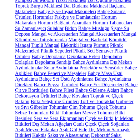
Pompası
Su Motoru
Hasat Makinesi
Dal Öğütme Makinesi
Toprak Burgu Makinesi
Dal Budama Makinesi
İlaçlama
Makineleri
Bahçe İş ve İnşaat Makineleri
Bahçe Sulama
Ürünleri
Hortumlar
Fıskiye ve Damlatıcılar
Hortum
Makaraları
Hortum Bağlantı Aparatları
Hortum Tabancaları
Su Zamanlayıcı
Sulaklar
Bidon
Bahçe Musluğu
Şişme Su
Deposu
Mangal ve Aksesuarları
Mangal Aksesuarları
Mangal
Kömürü ve Tutuşturucular
Mangal ve Barbekü
Kömürlü
Mangal
Tüplü Mangal
Elektrikli Izgara
Pürmüz
Piknik
Malzemeleri
Piknik Sepetleri
Piknik Seti
Semaver
Piknik
Örtüleri
Bahçe Depolama
Depolama Evleri
Depolama
Dolapları
Depolama Sandığı
Bahçe Aydınlatma
Dış Mekan
Aydınlatmalar
Solar Aydınlatma
Projektör ve Sensörler
Bahçe
Aplikleri
Bahçe Feneri ve Meşaleler
Bahçe Masa Üstü
Aydınlatma
Bahçe Set Üstü Aydınlatma
Bahçe Aydınlatma
Direkleri
Bahçe Peyzaj Ürünleri
Bahçe Yer Döşemeleri
Bahçe
Çit ve Bordürleri
Bahçe Filesi
Bahçe Gizleme Ağları
Bahçe
Dekorasyon Ürünleri
Bahçe Kovaları
Toprak ve Çiçek
Bakımı
Bitki Yetiştirme Ürünleri
Torf ve Topraklar
Gübreler
ve Sıvı Gübreler
Tohumlar
Çim Tohumu
Çiçek Tohumu
Sebze Tohumları
Bitki Tohumları
Meyve Tohumu
Bitki
Besinleri
Sera ve Sera Ekipmanları
Çiçek ve Bitki
İç Mekan
Bitkileri
Dış Mekan Ağaçları
Canlı Çiçek
Çiçek Soğanları
Aşılı Meyve Fidanları
Aşılı Gül
Fide
Dış Mekan Sarmaşık
Bitkileri
Kaktüs
Saksı ve Aksesuarları
Dekoratif Saksı