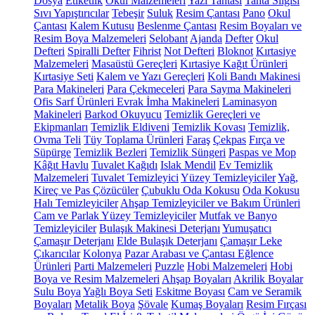
Dosya
Etiketlik
Okul Malzemeleri
Yazı Tahtası
Tahta Silgisi
Sıvı Yapıştırıcılar
Tebeşir
Suluk
Resim Çantası
Pano
Okul
Çantası
Kalem Kutusu
Beslenme Çantası
Resim Boyaları ve
Resim Boya Malzemeleri
Selobant
Ajanda
Defter
Okul
Defteri
Spiralli Defter
Fihrist
Not Defteri
Bloknot
Kırtasiye
Malzemeleri
Masaüstü Gereçleri
Kırtasiye Kağıt Ürünleri
Kırtasiye Seti
Kalem ve Yazı Gereçleri
Koli Bandı Makinesi
Para Makineleri
Para Çekmeceleri
Para Sayma Makineleri
Ofis Sarf Ürünleri
Evrak İmha Makineleri
Laminasyon
Makineleri
Barkod Okuyucu
Temizlik Gereçleri ve
Ekipmanları
Temizlik Eldiveni
Temizlik Kovası
Temizlik,
Ovma Teli
Tüy Toplama Ürünleri
Faraş
Çekpas
Fırça ve
Süpürge
Temizlik Bezleri
Temizlik Süngeri
Paspas ve Mop
Kâğıt Havlu
Tuvalet Kağıdı
Islak Mendil
Ev Temizlik
Malzemeleri
Tuvalet Temizleyici
Yüzey Temizleyiciler
Yağ,
Kireç ve Pas Çözücüler
Çubuklu Oda Kokusu
Oda Kokusu
Halı Temizleyiciler
Ahşap Temizleyiciler ve Bakım Ürünleri
Cam ve Parlak Yüzey Temizleyiciler
Mutfak ve Banyo
Temizleyiciler
Bulaşık Makinesi Deterjanı
Yumuşatıcı
Çamaşır Deterjanı
Elde Bulaşık Deterjanı
Çamaşır Leke
Çıkarıcılar
Kolonya
Pazar Arabası ve Çantası
Eğlence
Ürünleri
Parti Malzemeleri
Puzzle
Hobi Malzemeleri
Hobi
Boya ve Resim Malzemeleri
Ahşap Boyaları
Akrilik Boyalar
Sulu Boya
Yağlı Boya Seti
Eskitme Boyası
Cam ve Seramik
Boyaları
Metalik Boya
Şövale
Kumaş Boyaları
Resim Fırçası