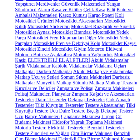
Yapıştırıcı
Merdivenler
Güvenlik Malzemeleri
Yangın
Söndürücü
Alarm
Kasa ve Kilitler
Çelik Kasa
Kilit
Kutu ve
Ambalaj Malzemeleri
Kargo Kutusu
Kargo Poşeti
Koli
Motosiklet Ürünleri
Motorsiklet Aksesuarları
Motosiklet
Kilidi
Motosiklet Stickerları
Motosiklet Rüzgarlık ve Siperlik
Motosiklet Aynası
Motosiklet Brandası
Motorsiklet Yedek
Parça
Motosiklet Fren Ekipmanları
Diğer Motosiklet Yedek
Parçaları
Motosiklet Fren ve Debriyaj Kolu
Motosiklet Kayışı
Motosiklet Zinciri
Motosiklet Giyim
Motorcu Eldiveni
Motorcu Botu ve Ayakkabısı
Motorcu Yağmurluk
Motosiklet
Kaskı
ELEKTRİKLİ EL ALETLERİ
Akülü Vidalamalar
Şarjlı Vidalamalar
Kablolu Vidalamalar
Vidalama Uçları
Matkaplar
Darbeli Matkaplar
Akülü Matkap ve Vidalamalar
Matkap Ucu ve Setleri
Somun Sıkma Makineleri
Darbesiz
Matkaplar
Manyetik Matkap
Sütunlu Matkap
Matkap Tezgahı
Kırıcılar ve Deliciler
Zımpara ve Polisaj
Zımpara Makineleri
Polisaj Makineleri
Planyalar
Zımpara Kağıdı ve Aksesuarları
Testereler
Daire Testereler
Dekupaj Testereler
Çok Amaçlı
Testereler
Tilki Kuyruğu Testereler
Testere Aksesuarları
Tilki
Kuyruğu Testere Ucu
Daire Testere Bıçağı
Dekupaj Testere
Ucu
Bahçe Makineleri
Çapalama Makinesi
Tırpan
Çit
Budama Makinesi
Hidrofor
Yaprak Toplama Makinesi
Motorlu Testere
Elektrikli Testereler
Benzinli Testereler
Testere Zincirleri ve Yağları
Çim Biçme Makinesi
Benzinli
Çim Biçme Makinesi
Elektrikli Çim Biçme Makinesi
Kenar