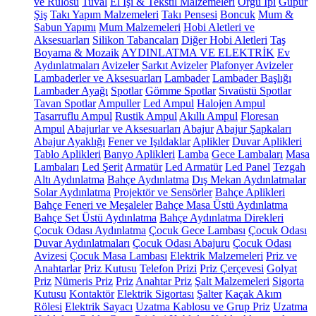
ve Rulosu
Tuval
El İşi & Tekstil Malzemeleri
Örgü İpi
Güpür
Şiş
Takı Yapım Malzemeleri
Takı Pensesi
Boncuk
Mum &
Sabun Yapımı
Mum Malzemeleri
Hobi Aletleri ve
Aksesuarları
Silikon Tabancaları
Diğer Hobi Aletleri
Taş
Boyama & Mozaik
AYDINLATMA VE ELEKTRİK
Ev
Aydınlatmaları
Avizeler
Sarkıt Avizeler
Plafonyer Avizeler
Lambaderler ve Aksesuarları
Lambader
Lambader Başlığı
Lambader Ayağı
Spotlar
Gömme Spotlar
Sıvaüstü Spotlar
Tavan Spotlar
Ampuller
Led Ampul
Halojen Ampul
Tasarruflu Ampul
Rustik Ampul
Akıllı Ampul
Floresan
Ampul
Abajurlar ve Aksesuarları
Abajur
Abajur Şapkaları
Abajur Ayaklığı
Fener ve Işıldaklar
Aplikler
Duvar Aplikleri
Tablo Aplikleri
Banyo Aplikleri
Lamba
Gece Lambaları
Masa
Lambaları
Led Şerit
Armatür
Led Armatür
Led Panel
Tezgah
Altı Aydınlatma
Bahçe Aydınlatma
Dış Mekan Aydınlatmalar
Solar Aydınlatma
Projektör ve Sensörler
Bahçe Aplikleri
Bahçe Feneri ve Meşaleler
Bahçe Masa Üstü Aydınlatma
Bahçe Set Üstü Aydınlatma
Bahçe Aydınlatma Direkleri
Çocuk Odası Aydınlatma
Çocuk Gece Lambası
Çocuk Odası
Duvar Aydınlatmaları
Çocuk Odası Abajuru
Çocuk Odası
Avizesi
Çocuk Masa Lambası
Elektrik Malzemeleri
Priz ve
Anahtarlar
Priz Kutusu
Telefon Prizi
Priz Çerçevesi
Golyat
Priz
Nümeris Priz
Priz
Anahtar Priz
Şalt Malzemeleri
Sigorta
Kutusu
Kontaktör
Elektrik Sigortası
Şalter
Kaçak Akım
Rölesi
Elektrik Sayacı
Uzatma Kablosu ve Grup Priz
Uzatma