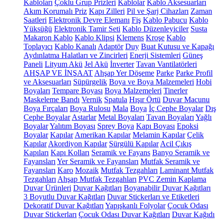
Kabloları
Çoklu Grup Prizleri
Kablolar
Kablo Aksesuarları
Akım Korumalı Priz
Kapı Zilleri
Pil ve Şarj Cihazları
Zaman
Saatleri
Elektronik Devre Elemanı
Fiş
Kablo Pabucu
Kablo
Yüksüğü
Elektronik Tamir Seti
Kablo Düzenleyiciler
Susta
Makaron Kablo
Kablo Klipsi
Klemens
Kroşe
Kablo
Toplayıcı
Kablo Kanalı
Adaptör
Duy
Buat Kutusu ve Kapağı
Aydınlatma Halatları ve Zincirleri
Enerji Sistemleri
Güneş
Paneli
Lityum Akü
Jel Akü
İnverter
Tavan Vantilatörleri
AHŞAP VE İNŞAAT
Ahşap Yer Döşeme
Parke
Parke Profil
ve Aksesuarları
Süpürgelik
Boya ve Boya Malzemeleri
Hobi
Boyaları
Tempare Boyası
Boya Malzemeleri
Tinerler
Maskeleme Bandı
Vernik
Spatula
Hışır Örtü
Duvar Macunu
Boya Fırçaları
Boya Rulosu
Mala
Boya
İç Cephe Boyalar
Dış
Cephe Boyalar
Astarlar
Metal Boyaları
Tavan Boyaları
Yağlı
Boyalar
Yalıtım Boyası
Sprey Boya
Kapı Boyası
Epoksi
Boyalar
Kapılar
Amerikan Kapılar
Melamin Kapılar
Çelik
Kapılar
Akordiyon Kapılar
Sürgülü Kapılar
Acil Çıkış
Kapıları
Kapı Kolları
Seramik ve Fayans
Banyo Seramik ve
Fayansları
Yer Seramik ve Fayansları
Mutfak Seramik ve
Fayansları
Karo
Mozaik
Mutfak Tezgahları
Laminant Mutfak
Tezgahları
Ahşap Mutfak Tezgahları
PVC Zemin Kaplama
Duvar Ürünleri
Duvar Kağıtları
Boyanabilir Duvar Kağıtları
3 Boyutlu Duvar Kağıtları
Duvar Stickerları ve Etiketleri
Dekoratif Duvar Kağıtları
Yapışkanlı Folyolar
Çocuk Odası
Duvar Stickerları
Çocuk Odası Duvar Kağıtları
Duvar Kağıdı