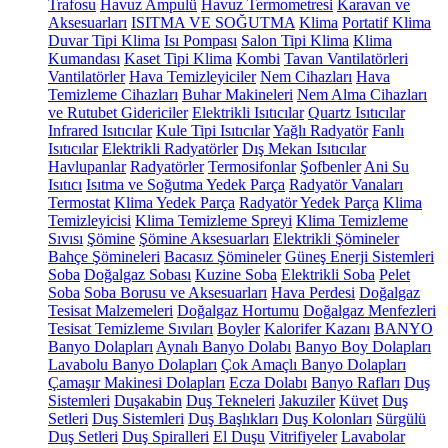
Trafosu
Havuz Ampulü
Havuz Termometresi
Karavan ve
Aksesuarları
ISITMA VE SOĞUTMA
Klima
Portatif Klima
Duvar Tipi Klima
Isı Pompası
Salon Tipi Klima
Klima
Kumandası
Kaset Tipi Klima
Kombi
Tavan Vantilatörleri
Vantilatörler
Hava Temizleyiciler
Nem Cihazları
Hava
Temizleme Cihazları
Buhar Makineleri
Nem Alma Cihazları
ve Rutubet Gidericiler
Elektrikli Isıtıcılar
Quartz Isıtıcılar
Infrared Isıtıcılar
Kule Tipi Isıtıcılar
Yağlı Radyatör
Fanlı
Isıtıcılar
Elektrikli Radyatörler
Dış Mekan Isıtıcılar
Havlupanlar
Radyatörler
Termosifonlar
Şofbenler
Ani Su
Isıtıcı
Isıtma ve Soğutma Yedek Parça
Radyatör Vanaları
Termostat
Klima Yedek Parça
Radyatör Yedek Parça
Klima
Temizleyicisi
Klima Temizleme Spreyi
Klima Temizleme
Sıvısı
Şömine
Şömine Aksesuarları
Elektrikli Şömineler
Bahçe Şömineleri
Bacasız Şömineler
Güneş Enerji Sistemleri
Soba
Doğalgaz Sobası
Kuzine Soba
Elektrikli Soba
Pelet
Soba
Soba Borusu ve Aksesuarları
Hava Perdesi
Doğalgaz
Tesisat Malzemeleri
Doğalgaz Hortumu
Doğalgaz Menfezleri
Tesisat Temizleme Sıvıları
Boyler
Kalorifer Kazanı
BANYO
Banyo Dolapları
Aynalı Banyo Dolabı
Banyo Boy Dolapları
Lavabolu Banyo Dolapları
Çok Amaçlı Banyo Dolapları
Çamaşır Makinesi Dolapları
Ecza Dolabı
Banyo Rafları
Duş
Sistemleri
Duşakabin
Duş Tekneleri
Jakuziler
Küvet
Duş
Setleri
Duş Sistemleri
Duş Başlıkları
Duş Kolonları
Sürgülü
Duş Setleri
Duş Spiralleri
El Duşu
Vitrifiyeler
Lavabolar