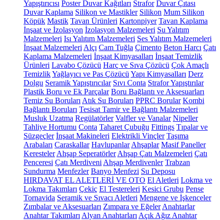
Yapıştırıcısı
Poster Duvar Kağıtları
Strafor
Duvar Çıtası
Duvar Kaplama
Silikon ve Mastikler
Silikon
Mum Silikon
Köpük
Mastik
Tavan Ürünleri
Kartonpiyer
Tavan Kaplama
İnşaat ve İzolasyon
İzolasyon Malzemeleri
Su Yalıtım
Malzemeleri
Isı Yalıtım Malzemeleri
Ses Yalıtım Malzemeleri
İnşaat Malzemeleri
Alçı
Cam Tuğla
Çimento
Beton Harcı
Çatı
Kaplama Malzemeleri
İnşaat Kimyasalları
İnşaat Temizlik
Ürünleri
Lavabo Çözücü
Harç ve Sıva Çözücü
Çok Amaçlı
Temizlik
Yağlayıcı ve Pas Çözücü
Yapı Kimyasalları
Derz
Dolgu
Seramik Yapıştırıcılar
Sıvı Conta
Strafor Yapıştırılar
Plastik Boru ve Ek Parçalar
Boru Bağlantı ve Aksesuarları
Temiz Su Boruları
Atık Su Boruları
PPRC Borular
Kombi
Bağlantı Boruları
Tesisat Tamir ve Bağlantı Malzemeleri
Musluk Uzatma
Regülatörler
Valfler ve Vanalar
Nipeller
Tahliye Hortumu
Conta
Taharet Çubuğu
Fittings
Tıpalar ve
Süzgeçler
İnşaat Makineleri
Elektrikli Vinçler
Taşıma
Arabaları
Caraskallar
Havlupanlar
Ahşaplar
Masif Paneller
Keresteler
Ahşap Seperatörler
Ahşap Çatı Malzemeleri
Çatı
Penceresi
Çatı Merdiveni
Ahşap Merdivenler
Trabzan
Sundurma
Menfezler
Banyo Menfezi
Su Deposu
HIRDAVAT EL ALETLERİ VE OTO
El Aletleri
Lokma ve
Lokma Takımları
Çekiç
El Testereleri
Kesici Grubu
Pense
Tornavida
Seramik ve Sıvacı Aletleri
Mengene ve İşkenceler
Zımbalar ve Aksesuarları
Zımpara ve Eğeler
Anahtarlar
Anahtar Takımları
Alyan Anahtarları
Açık Ağız Anahtar