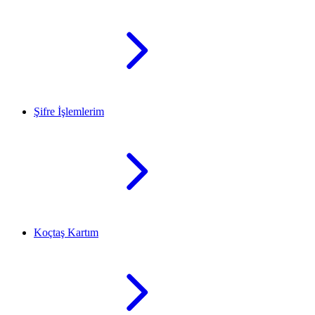
Şifre İşlemlerim
Koçtaş Kartım