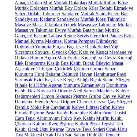
Amaçlı Dolap
Mini Mutfak Dolapları
Mutfak Rafları
Köşe
Mutfak Dolapları
Mutfak Boy Dolabı
Kiler Dolabı
Ekmek ve
Sebze Dolabı
Tabureler
Sandalye
Mutfak Sandalyeleri
Bar
Sandalyeleri
Katlanır Sandalyeler
Mutfak Köşe Takımları
Masa ve Masa Takımları
Yemek Masası ve Takımları
Mutfak
Masası ve Takımları
Eviye
Mutfak Bataryaları
Mutfak
Gereçleri
Kesme Tahtası
Rende
Servis Gereçleri
Patates Ezici
Manuel Kıyma Makinesi
Krema Pompası
Dilimleyici
Doğrayıcı
Yumurta Fırçası
Bıçak ve Bıçak Setleri
Yağ
Sıçratmaz
Soyucu, Oyacak
Ölçü Kabı ve Kaşığı
Merdane ve
Oklava
Hamur Açma Matı
Fındık Kıracağı ve Ceviz Kıracağı
Elek
Dondurma Kaşığı
Buz Kalıbı
Bıçak Bileyici Masat
Açacak ve Tirbuşon
Çekirdek Çıkarıcı
Çırpıcı
Sebze
Kurutucu
Huni
Baharat Öğütücü
Havan
Hamburger Presi
Sarımsak Ezici
Kaşık ve Kepçe Altlığı
Bıçak Standı
Süzgeç
Nihale
İçli Köfte Aparatı
Yumurta Zamanlayıcı
Dondurma
Kalıbı
Buz Kovası
Et Dövme Aleti
Sarma Makinesi
Kahve
Değirmenleri
Limon Sıkacağı
Pişirme Grubu
Çay ve Kahve
Demleme
French Press
Dripper
Chemex
Cezve
Çay Süzgeci
Demlik
Moka Pot
Çaydanlık
Kahve Filtresi
Sifon Kahve
Fırında Pişirme
Pasta Kalıbı
Kurabiye Kalıbı
Fırın Tepsisi
Cam Tepsi
Alüminyum Folyo
Kek Kalıbı
Muffin Kalıbı
Çikolata Kalıbı
Güveç
Pişirme Kağıdı
Pizza Tepsisi
Tart
Kalıbı
Ocak Üstü Pişirme
Tava ve Tava Setleri
Ocak Üstü
Tost Makinesi
Ocak Üstü Sac
Sahan
Düdüklü Tencere