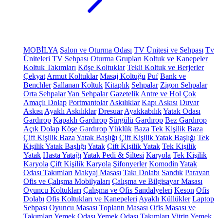
MOBİLYA
Salon ve Oturma Odası
TV Ünitesi ve Sehpası
Tv
Üniteleri
TV Sehpası
Oturma Grupları
Koltuk ve Kanepeler
Koltuk Takımları
Köşe Koltuklar
Tekli Koltuk ve Berjerler
Çekyat
Armut Koltuklar
Masaj Koltuğu
Puf
Bank ve
Benchler
Sallanan Koltuk
Kitaplık
Sehpalar
Zigon Sehpalar
Orta Sehpalar
Yan Sehpalar
Gazetelik
Antre ve Hol
Çok
Amaçlı Dolap
Portmantolar
Askılıklar
Kapı Askısı
Duvar
Askısı
Ayaklı Askılıklar
Dresuar
Ayakkabılık
Yatak Odası
Gardırop
Kapaklı Gardırop
Sürgülü Gardırop
Bez Gardırop
Açık Dolap
Köşe Gardırop
Yüklük
Baza
Tek Kişilik Baza
Çift Kişilik Baza
Yatak Başlığı
Çift Kişilik Yatak Başlığı
Tek
Kişilik Yatak Başlığı
Yatak
Çift Kişilik Yatak
Tek Kişilik
Yatak
Hasta Yatağı
Yatak Pedi & Şiltesi
Karyola
Tek Kişilik
Karyola
Çift Kişilik Karyola
Şifonyerler
Komodin
Yatak
Odası Takımları
Makyaj Masası
Takı Dolabı
Sandık
Paravan
Ofis ve Çalışma Mobilyaları
Çalışma ve Bilgisayar Masası
Oyuncu Koltukları
Çalışma ve Ofis Sandalyeleri
Keson
Ofis
Dolabı
Ofis Koltukları ve Kanepeleri
Ayaklı Küllükler
Laptop
Sehpası
Oyuncu Masası
Toplantı Masası
Ofis Masası ve
Takımları
Yemek Odası
Yemek Odası Takımları
Vitrin
Yemek