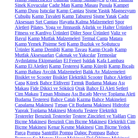
Sinek Kovucular
Çadır Matı
Kamp Masası
Pusula
Kampet
Kamp Duşu
Isıtıcılar
Kamp Çantası
Şişme Yastık
Magnezyum
Çubuğu
Kamp Tuvaleti
Kamp Taburesi
Şişme Yatak
Çadır
Aksesuarı
Sırt Çantası
Hayatta Kalma Malzemeleri
Spor
Aletleri
Pilates, Yoga ve Jimnastik
Ağırlık ve Halter Ürünleri
Fitness ve Kardiyo Ürünleri
Diğer Spor Ürünleri
Valiz ve
Bavul
Kamp Mutfak Malzemeleri
Termal Çanta
Matara
Kamp Yemek Pişirme Seti
Kamp Buzluk ve Soğutucu
Ürünler
Kamp Demliği
Kamp Tavası
Kamp Ocağı
Kamp
Mutfak Aksesuarları
Çakmak ve Yakıcılar
Termoslar
Aydınlatma Ekipmanları
El Feneri
Işıldak
Kafa Lambası
Kamp El Aletleri
Kamp Testeresi
Kamp Küreği
Kamp Bıçağı
Kamp Baltası
Avcılık Malzemeleri
Balık Av Malzemeleri
Bisiklet ve Scooter
Bisiklet
Elektrikli Scooter
Bahçe Aletleri
Çapa
Kürek
Bahçe Eldiveni
Tırmık
Budama Makası
Aşı
Makası
Fide Dikici ve Sökücü
Orak
Bahçe El Aleti Setleri
Çim Makası
Tırpan Misinası
Aşı Bıçağı
Meyve Toplama Aleti
Budama Testeresi
Bahçe Çatalı
Kazma
Bahçe Makineleri
Çapalama Makinesi
Tırpan
Çit Budama Makinesi
Hidrofor
Yaprak Toplama Makinesi
Motorlu Testere
Elektrikli
Testereler
Benzinli Testereler
Testere Zincirleri ve Yağları
Çim
Biçme Makinesi
Benzinli Çim Biçme Makinesi
Elektrikli Çim
Biçme Makinesi
Kenar Kesme Makinesi
Çim Biçme Yedek
Parça
Pompa
Santrifüj Pompa
Dalgıç Pompası
Bahçe