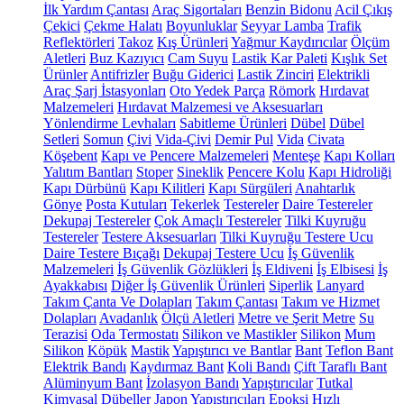
İlk Yardım Çantası
Araç Sigortaları
Benzin Bidonu
Acil Çıkış
Çekici
Çekme Halatı
Boyunluklar
Seyyar Lamba
Trafik
Reflektörleri
Takoz
Kış Ürünleri
Yağmur Kaydırıcılar
Ölçüm
Aletleri
Buz Kazıyıcı
Cam Suyu
Lastik Kar Paleti
Kışlık Set
Ürünler
Antifrizler
Buğu Giderici
Lastik Zinciri
Elektrikli
Araç Şarj İstasyonları
Oto Yedek Parça
Römork
Hırdavat
Malzemeleri
Hırdavat Malzemesi ve Aksesuarları
Yönlendirme Levhaları
Sabitleme Ürünleri
Dübel
Dübel
Setleri
Somun
Çivi
Vida-Çivi
Demir Pul
Vida
Civata
Köşebent
Kapı ve Pencere Malzemeleri
Menteşe
Kapı Kolları
Yalıtım Bantları
Stoper
Sineklik
Pencere Kolu
Kapı Hidroliği
Kapı Dürbünü
Kapı Kilitleri
Kapı Sürgüleri
Anahtarlık
Gönye
Posta Kutuları
Tekerlek
Testereler
Daire Testereler
Dekupaj Testereler
Çok Amaçlı Testereler
Tilki Kuyruğu
Testereler
Testere Aksesuarları
Tilki Kuyruğu Testere Ucu
Daire Testere Bıçağı
Dekupaj Testere Ucu
İş Güvenlik
Malzemeleri
İş Güvenlik Gözlükleri
İş Eldiveni
İş Elbisesi
İş
Ayakkabısı
Diğer İş Güvenlik Ürünleri
Siperlik
Lanyard
Takım Çanta Ve Dolapları
Takım Çantası
Takım ve Hizmet
Dolapları
Avadanlık
Ölçü Aletleri
Metre ve Şerit Metre
Su
Terazisi
Oda Termostatı
Silikon ve Mastikler
Silikon
Mum
Silikon
Köpük
Mastik
Yapıştırıcı ve Bantlar
Bant
Teflon Bant
Elektrik Bandı
Kaydırmaz Bant
Koli Bandı
Çift Taraflı Bant
Alüminyum Bant
İzolasyon Bandı
Yapıştırıcılar
Tutkal
Kimyasal Dübeller
Japon Yapıştırıcıları
Epoksi
Hızlı