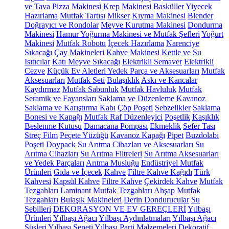
ve Tava
Pizza Makinesi
Krep Makinesi
Basküller
Yiyecek
Hazırlama
Mutfak Tartısı
Mikser
Kıyma Makinesi
Blender
Doğrayıcı ve Rondolar
Meyve Kurutma Makinesi
Dondurma
Makinesi
Hamur Yoğurma Makinesi ve Mutfak Şefleri
Yoğurt
Makinesi
Mutfak Robotu
İçecek Hazırlama
Narenciye
Sıkacağı
Çay Makineleri
Kahve Makinesi
Kettle ve Su
Isıtıcılar
Katı Meyve Sıkacağı
Elektrikli Semaver
Elektrikli
Cezve
Küçük Ev Aletleri Yedek Parça ve Aksesuarları
Mutfak
Aksesuarları
Mutfak Seti
Bulaşıklık
Askı ve Kancalar
Kaydırmaz
Mutfak Sabunluk
Mutfak Havluluk
Mutfak
Seramik ve Fayansları
Saklama ve Düzenleme
Kavanoz
Saklama ve Karıştırma Kabı
Çöp Poşeti
Sebzelikler
Saklama
Bonesi ve Kapağı
Mutfak Raf Düzenleyici
Poşetlik
Kaşıklık
Beslenme Kutusu
Damacana Pompası
Ekmeklik
Sefer Tası
Streç Film
Peçete Yüzüğü
Kavanoz Kapağı
Pipet
Buzdolabı
Poşeti
Doypack
Su Arıtma Cihazları ve Aksesuarları
Su
Arıtma Cihazları
Su Arıtma Filtreleri
Su Arıtma Aksesuarları
ve Yedek Parçaları
Arıtma Musluğu
Endüstriyel Mutfak
Ürünleri
Gıda ve İçecek
Kahve
Filtre Kahve Kağıdı
Türk
Kahvesi
Kapsül Kahve
Filtre Kahve
Çekirdek Kahve
Mutfak
Tezgahları
Laminant Mutfak Tezgahları
Ahşap Mutfak
Tezgahları
Bulaşık Makineleri
Derin Dondurucular
Su
Sebilleri
DEKORASYON VE EV GEREÇLERİ
Yılbaşı
Ürünleri
Yılbaşı Ağacı
Yılbaşı Aydınlatmaları
Yılbaşı Ağacı
Süsleri
Yılbaşı Sepeti
Yılbaşı Parti Malzemeleri
Dekoratif