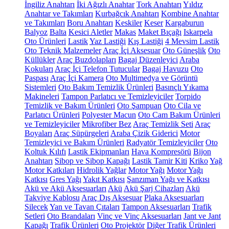
İngiliz Anahtarı
İki Ağızlı Anahtar
Tork Anahtarı
Yıldız
Anahtar ve Takımları
Kurbağcık Anahtarı
Kombine Anahtar
ve Takımları
Boru Anahtarı
Keskiler
Keser
Kargaburun
Balyoz
Balta
Kesici Aletler
Makas
Maket Bıçağı
Iskarpela
Oto Ürünleri
Lastik
Yaz Lastiği
Kış Lastiği
4 Mevsim Lastik
Oto Teknik Malzemeler
Araç İçi Aksesuar
Oto Güneşlik
Oto
Küllükler
Araç Buzdolapları
Bagaj Düzenleyici
Araba
Kokuları
Araç İçi Telefon Tutucular
Bagaj Havuzu
Oto
Paspası
Araç İçi Kamera
Oto Multimedya ve Görüntü
Sistemleri
Oto Bakım Temizlik Ürünleri
Basınçlı Yıkama
Makineleri
Tampon Parlatıcı ve Temizleyiciler
Torpido
Temizlik ve Bakım Ürünleri
Oto Şampuan
Oto Cila ve
Parlatıcı Ürünleri
Polyester Macun
Oto Cam Bakım Ürünleri
ve Temizleyiciler
Mikrofiber Bez
Araç Temizlik Seti
Araç
Boyaları
Araç Süpürgeleri
Araba Çizik Giderici
Motor
Temizleyici ve Bakım Ürünleri
Radyatör Temizleyiciler
Oto
Koltuk Kılıfı
Lastik Ekipmanları
Hava Kompresörü
Bijon
Anahtarı
Sibop ve Sibop Kapağı
Lastik Tamir Kiti
Kriko
Yağ
Motor Katkıları
Hidrolik Yağlar
Motor Yağı
Motor Yağı
Katkısı
Gres Yağı
Yakıt Katkısı
Şanzıman Yağı ve Katkısı
Akü ve Akü Aksesuarları
Akü
Akü Şarj Cihazları
Akü
Takviye Kablosu
Araç Dış Aksesuar
Plaka Aksesuarları
Silecek
Yan ve Tavan Çıtaları
Tampon Aksesuarları
Trafik
Setleri
Oto Brandaları
Vinç ve Vinç Aksesuarları
Jant ve Jant
Kapağı
Trafik Ürünleri
Oto Projektör
Diğer Trafik Ürünleri