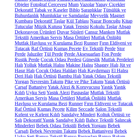
Objeler
Fotoğraf Çerçevesi
Mum
Vazolar
Yapay Çiçekler
Dekoratif Tabak ve Kaseler
Biblo
Şaraplıklar
Tütsülük ve
Buhurdanlık
Mumluklar ve Şamdanlar
Meyvelik
Magnet
Kumbara
Dekoratif Taşlar
Kül Tablası
Nazar Boncuğu
Kitap
Tutucular
Müzik Kutusu
Yatak Tepsisi
Kokulu Taşlar
Ahşap
Dekorasyon Ürünleri
Duvar Süsleri
Cansız Manken
Mutfak
Tekstili
Amerikan Servis
Masa Örtüleri
Mutfak Önlüğü
Mutfak Havlusu ve Kurulama Bezi
Runner
Fırın Eldiveni ve
Tutacak
Raf Örtüsü
Kumaş Peçete
Ev Tekstili
Perde
Stor
Perde
Jaluziler
Tül Perde
Perde Aksesuarları
Fon Perde
Rustik Perde
Çocuk Odası Perdesi
Güneşlik
Mutfak Perdeleri
Halı
Yolluk
Mutfak Halısı
Makine Halısı
Shaggy Halı
Jüt ve
Hasır Halı
Çocuk Odası Halıları
Halı Kaydırmazı
El Halısı
Deri Halı
Halı Örtüsü
Bambu Halı
Yatak Odası Tekstili
Yorgan
Nevresim Takımı
Pike ve Pike Takımı
Yatak Örtüsü
Çarşaf
Battaniye
Yatak Alezi & Koruyucusu
Yastık
Yastık
Kılıfı
Uyku Seti
Yastık Alezi
Paspaslar
Mutfak Tekstili
Amerikan Servis
Masa Örtüleri
Mutfak Önlüğü
Mutfak
Havlusu ve Kurulama Bezi
Runner
Fırın Eldiveni ve Tutacak
Raf Örtüsü
Kumaş Peçete
Kilim
Seccade
Salon Tekstili
Kırlent ve Kırlent Kılıfı
Sandalye Minderi
Koltuk Örtüsü ve
Şalı
Dekoratif Yastık
Sandalye Kılıfı
Bahçe Tekstili
Salıncak
Minderleri
Bebek Odası Tekstili
Bebek Yorganı
Bebek
Çarşafı
Bebek Nevresim Takımı
Bebek Battaniyesi
Bebek
Uyku Seti
Banyo Tekstil
Banyo Paspasları
Banyo Bakım