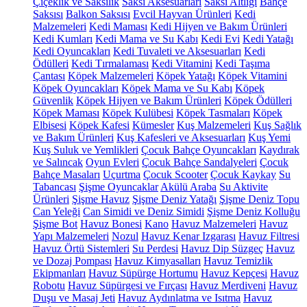
Çiçeklik ve Saksılık
Saksı Aksesuarları
Saksı Altlığı
Bahçe
Saksısı
Balkon Saksısı
Evcil Hayvan Ürünleri
Kedi
Malzemeleri
Kedi Maması
Kedi Hijyen ve Bakım Ürünleri
Kedi Kumları
Kedi Mama ve Su Kabı
Kedi Evi
Kedi Yatağı
Kedi Oyuncakları
Kedi Tuvaleti ve Aksesuarları
Kedi
Ödülleri
Kedi Tırmalaması
Kedi Vitamini
Kedi Taşıma
Çantası
Köpek Malzemeleri
Köpek Yatağı
Köpek Vitamini
Köpek Oyuncakları
Köpek Mama ve Su Kabı
Köpek
Güvenlik
Köpek Hijyen ve Bakım Ürünleri
Köpek Ödülleri
Köpek Maması
Köpek Kulübesi
Köpek Tasmaları
Köpek
Elbisesi
Köpek Kafesi
Kümesler
Kuş Malzemeleri
Kuş Sağlık
ve Bakım Ürünleri
Kuş Kafesleri ve Aksesuarları
Kuş Yemi
Kuş Suluk ve Yemlikleri
Çocuk Bahçe Oyuncakları
Kaydırak
ve Salıncak
Oyun Evleri
Çocuk Bahçe Sandalyeleri
Çocuk
Bahçe Masaları
Uçurtma
Çocuk Scooter
Çocuk Kaykay
Su
Tabancası
Şişme Oyuncaklar
Akülü Araba
Su Aktivite
Ürünleri
Şişme Havuz
Şişme Deniz Yatağı
Şişme Deniz Topu
Can Yeleği
Can Simidi ve Deniz Simidi
Şişme Deniz Kolluğu
Şişme Bot
Havuz Bonesi
Kano
Havuz Malzemeleri
Havuz
Yapı Malzemeleri
Nozul
Havuz Kenar Izgarası
Havuz Filtresi
Havuz Örtü Sistemleri
Su Perdesi
Havuz Dip Süzgeç
Havuz
ve Dozaj Pompası
Havuz Kimyasalları
Havuz Temizlik
Ekipmanları
Havuz Süpürge Hortumu
Havuz Kepçesi
Havuz
Robotu
Havuz Süpürgesi ve Fırçası
Havuz Merdiveni
Havuz
Duşu ve Masaj Jeti
Havuz Aydınlatma ve Isıtma
Havuz