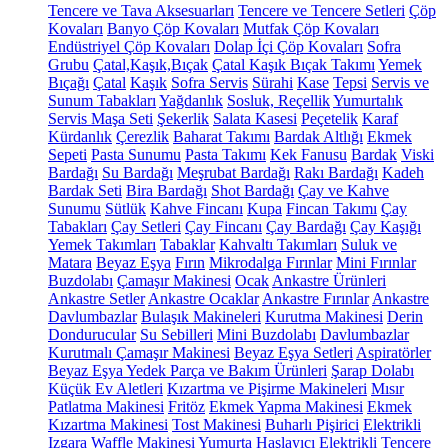
Tencere ve Tava Aksesuarları
Tencere ve Tencere Setleri
Çöp
Kovaları
Banyo Çöp Kovaları
Mutfak Çöp Kovaları
Endüstriyel Çöp Kovaları
Dolap İçi Çöp Kovaları
Sofra
Grubu
Çatal,Kaşık,Bıçak
Çatal Kaşık Bıçak Takımı
Yemek
Bıçağı
Çatal
Kaşık
Sofra Servis
Sürahi
Kase
Tepsi
Servis ve
Sunum Tabakları
Yağdanlık
Sosluk, Reçellik
Yumurtalık
Servis Maşa Seti
Şekerlik
Salata Kasesi
Peçetelik
Karaf
Kürdanlık
Çerezlik
Baharat Takımı
Bardak Altlığı
Ekmek
Sepeti
Pasta Sunumu
Pasta Takımı
Kek Fanusu
Bardak
Viski
Bardağı
Su Bardağı
Meşrubat Bardağı
Rakı Bardağı
Kadeh
Bardak Seti
Bira Bardağı
Shot Bardağı
Çay ve Kahve
Sunumu
Sütlük
Kahve Fincanı
Kupa
Fincan Takımı
Çay
Tabakları
Çay Setleri
Çay Fincanı
Çay Bardağı
Çay Kaşığı
Yemek Takımları
Tabaklar
Kahvaltı Takımları
Suluk ve
Matara
Beyaz Eşya
Fırın
Mikrodalga Fırınlar
Mini Fırınlar
Buzdolabı
Çamaşır Makinesi
Ocak
Ankastre Ürünleri
Ankastre Setler
Ankastre Ocaklar
Ankastre Fırınlar
Ankastre
Davlumbazlar
Bulaşık Makineleri
Kurutma Makinesi
Derin
Dondurucular
Su Sebilleri
Mini Buzdolabı
Davlumbazlar
Kurutmalı Çamaşır Makinesi
Beyaz Eşya Setleri
Aspiratörler
Beyaz Eşya Yedek Parça ve Bakım Ürünleri
Şarap Dolabı
Küçük Ev Aletleri
Kızartma ve Pişirme Makineleri
Mısır
Patlatma Makinesi
Fritöz
Ekmek Yapma Makinesi
Ekmek
Kızartma Makinesi
Tost Makinesi
Buharlı Pişirici
Elektrikli
Izgara
Waffle Makinesi
Yumurta Haşlayıcı
Elektrikli Tencere