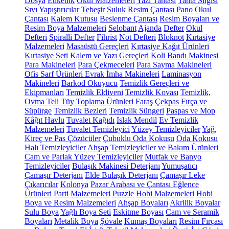
Dosya
Etiketlik
Okul Malzemeleri
Yazı Tahtası
Tahta Silgisi
Sıvı Yapıştırıcılar
Tebeşir
Suluk
Resim Çantası
Pano
Okul
Çantası
Kalem Kutusu
Beslenme Çantası
Resim Boyaları ve
Resim Boya Malzemeleri
Selobant
Ajanda
Defter
Okul
Defteri
Spiralli Defter
Fihrist
Not Defteri
Bloknot
Kırtasiye
Malzemeleri
Masaüstü Gereçleri
Kırtasiye Kağıt Ürünleri
Kırtasiye Seti
Kalem ve Yazı Gereçleri
Koli Bandı Makinesi
Para Makineleri
Para Çekmeceleri
Para Sayma Makineleri
Ofis Sarf Ürünleri
Evrak İmha Makineleri
Laminasyon
Makineleri
Barkod Okuyucu
Temizlik Gereçleri ve
Ekipmanları
Temizlik Eldiveni
Temizlik Kovası
Temizlik,
Ovma Teli
Tüy Toplama Ürünleri
Faraş
Çekpas
Fırça ve
Süpürge
Temizlik Bezleri
Temizlik Süngeri
Paspas ve Mop
Kâğıt Havlu
Tuvalet Kağıdı
Islak Mendil
Ev Temizlik
Malzemeleri
Tuvalet Temizleyici
Yüzey Temizleyiciler
Yağ,
Kireç ve Pas Çözücüler
Çubuklu Oda Kokusu
Oda Kokusu
Halı Temizleyiciler
Ahşap Temizleyiciler ve Bakım Ürünleri
Cam ve Parlak Yüzey Temizleyiciler
Mutfak ve Banyo
Temizleyiciler
Bulaşık Makinesi Deterjanı
Yumuşatıcı
Çamaşır Deterjanı
Elde Bulaşık Deterjanı
Çamaşır Leke
Çıkarıcılar
Kolonya
Pazar Arabası ve Çantası
Eğlence
Ürünleri
Parti Malzemeleri
Puzzle
Hobi Malzemeleri
Hobi
Boya ve Resim Malzemeleri
Ahşap Boyaları
Akrilik Boyalar
Sulu Boya
Yağlı Boya Seti
Eskitme Boyası
Cam ve Seramik
Boyaları
Metalik Boya
Şövale
Kumaş Boyaları
Resim Fırçası