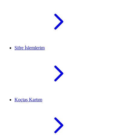
Şifre İşlemlerim
Koçtaş Kartım