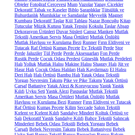
Objeler
Fotoğraf Çerçevesi
Mum
Vazolar
Yapay Çiçekler
Dekoratif Tabak ve Kaseler
Biblo
Şaraplıklar
Tütsülük ve
Buhurdanlık
Mumluklar ve Şamdanlar
Meyvelik
Magnet
Kumbara
Dekoratif Taşlar
Kül Tablası
Nazar Boncuğu
Kitap
Tutucular
Müzik Kutusu
Yatak Tepsisi
Kokulu Taşlar
Ahşap
Dekorasyon Ürünleri
Duvar Süsleri
Cansız Manken
Mutfak
Tekstili
Amerikan Servis
Masa Örtüleri
Mutfak Önlüğü
Mutfak Havlusu ve Kurulama Bezi
Runner
Fırın Eldiveni ve
Tutacak
Raf Örtüsü
Kumaş Peçete
Ev Tekstili
Perde
Stor
Perde
Jaluziler
Tül Perde
Perde Aksesuarları
Fon Perde
Rustik Perde
Çocuk Odası Perdesi
Güneşlik
Mutfak Perdeleri
Halı
Yolluk
Mutfak Halısı
Makine Halısı
Shaggy Halı
Jüt ve
Hasır Halı
Çocuk Odası Halıları
Halı Kaydırmazı
El Halısı
Deri Halı
Halı Örtüsü
Bambu Halı
Yatak Odası Tekstili
Yorgan
Nevresim Takımı
Pike ve Pike Takımı
Yatak Örtüsü
Çarşaf
Battaniye
Yatak Alezi & Koruyucusu
Yastık
Yastık
Kılıfı
Uyku Seti
Yastık Alezi
Paspaslar
Mutfak Tekstili
Amerikan Servis
Masa Örtüleri
Mutfak Önlüğü
Mutfak
Havlusu ve Kurulama Bezi
Runner
Fırın Eldiveni ve Tutacak
Raf Örtüsü
Kumaş Peçete
Kilim
Seccade
Salon Tekstili
Kırlent ve Kırlent Kılıfı
Sandalye Minderi
Koltuk Örtüsü ve
Şalı
Dekoratif Yastık
Sandalye Kılıfı
Bahçe Tekstili
Salıncak
Minderleri
Bebek Odası Tekstili
Bebek Yorganı
Bebek
Çarşafı
Bebek Nevresim Takımı
Bebek Battaniyesi
Bebek
Uyku Seti
Banyo Tekstil
Banyo Paspasları
Banyo Bakım