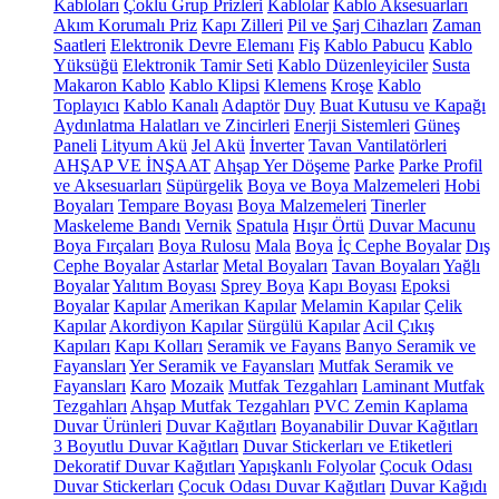
Kabloları
Çoklu Grup Prizleri
Kablolar
Kablo Aksesuarları
Akım Korumalı Priz
Kapı Zilleri
Pil ve Şarj Cihazları
Zaman
Saatleri
Elektronik Devre Elemanı
Fiş
Kablo Pabucu
Kablo
Yüksüğü
Elektronik Tamir Seti
Kablo Düzenleyiciler
Susta
Makaron Kablo
Kablo Klipsi
Klemens
Kroşe
Kablo
Toplayıcı
Kablo Kanalı
Adaptör
Duy
Buat Kutusu ve Kapağı
Aydınlatma Halatları ve Zincirleri
Enerji Sistemleri
Güneş
Paneli
Lityum Akü
Jel Akü
İnverter
Tavan Vantilatörleri
AHŞAP VE İNŞAAT
Ahşap Yer Döşeme
Parke
Parke Profil
ve Aksesuarları
Süpürgelik
Boya ve Boya Malzemeleri
Hobi
Boyaları
Tempare Boyası
Boya Malzemeleri
Tinerler
Maskeleme Bandı
Vernik
Spatula
Hışır Örtü
Duvar Macunu
Boya Fırçaları
Boya Rulosu
Mala
Boya
İç Cephe Boyalar
Dış
Cephe Boyalar
Astarlar
Metal Boyaları
Tavan Boyaları
Yağlı
Boyalar
Yalıtım Boyası
Sprey Boya
Kapı Boyası
Epoksi
Boyalar
Kapılar
Amerikan Kapılar
Melamin Kapılar
Çelik
Kapılar
Akordiyon Kapılar
Sürgülü Kapılar
Acil Çıkış
Kapıları
Kapı Kolları
Seramik ve Fayans
Banyo Seramik ve
Fayansları
Yer Seramik ve Fayansları
Mutfak Seramik ve
Fayansları
Karo
Mozaik
Mutfak Tezgahları
Laminant Mutfak
Tezgahları
Ahşap Mutfak Tezgahları
PVC Zemin Kaplama
Duvar Ürünleri
Duvar Kağıtları
Boyanabilir Duvar Kağıtları
3 Boyutlu Duvar Kağıtları
Duvar Stickerları ve Etiketleri
Dekoratif Duvar Kağıtları
Yapışkanlı Folyolar
Çocuk Odası
Duvar Stickerları
Çocuk Odası Duvar Kağıtları
Duvar Kağıdı