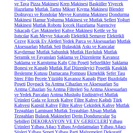
ve Tava
Pizza Makinesi
Krep Makinesi
Basküller
Yiyecek
Hazırlama
Mutfak Tartısı
Mikser
Kıyma Makinesi
Blender
Doğrayıcı ve Rondolar
Meyve Kurutma Makinesi
Dondurma
Makinesi
Hamur Yoğurma Makinesi ve Mutfak Şefleri
Yoğurt
Makinesi
Mutfak Robotu
İçecek Hazırlama
Narenciye
Sıkacağı
Çay Makineleri
Kahve Makinesi
Kettle ve Su
Isıtıcılar
Katı Meyve Sıkacağı
Elektrikli Semaver
Elektrikli
Cezve
Küçük Ev Aletleri Yedek Parça ve Aksesuarları
Mutfak
Aksesuarları
Mutfak Seti
Bulaşıklık
Askı ve Kancalar
Kaydırmaz
Mutfak Sabunluk
Mutfak Havluluk
Mutfak
Seramik ve Fayansları
Saklama ve Düzenleme
Kavanoz
Saklama ve Karıştırma Kabı
Çöp Poşeti
Sebzelikler
Saklama
Bonesi ve Kapağı
Mutfak Raf Düzenleyici
Poşetlik
Kaşıklık
Beslenme Kutusu
Damacana Pompası
Ekmeklik
Sefer Tası
Streç Film
Peçete Yüzüğü
Kavanoz Kapağı
Pipet
Buzdolabı
Poşeti
Doypack
Su Arıtma Cihazları ve Aksesuarları
Su
Arıtma Cihazları
Su Arıtma Filtreleri
Su Arıtma Aksesuarları
ve Yedek Parçaları
Arıtma Musluğu
Endüstriyel Mutfak
Ürünleri
Gıda ve İçecek
Kahve
Filtre Kahve Kağıdı
Türk
Kahvesi
Kapsül Kahve
Filtre Kahve
Çekirdek Kahve
Mutfak
Tezgahları
Laminant Mutfak Tezgahları
Ahşap Mutfak
Tezgahları
Bulaşık Makineleri
Derin Dondurucular
Su
Sebilleri
DEKORASYON VE EV GEREÇLERİ
Yılbaşı
Ürünleri
Yılbaşı Ağacı
Yılbaşı Aydınlatmaları
Yılbaşı Ağacı
Süsleri
Yılbaşı Sepeti
Yılbaşı Parti Malzemeleri
Dekoratif