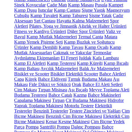
Sinek Kovucular
Çadır Matı
Kamp Masası
Pusula
Kampet
Kamp Duşu
Isıtıcılar
Kamp Çantası
Şişme Yastık
Magnezyum
Çubuğu
Kamp Tuvaleti
Kamp Taburesi
Şişme Yatak
Çadır
Aksesuarı
Sırt Çantası
Hayatta Kalma Malzemeleri
Spor
Aletleri
Pilates, Yoga ve Jimnastik
Ağırlık ve Halter Ürünleri
Fitness ve Kardiyo Ürünleri
Diğer Spor Ürünleri
Valiz ve
Bavul
Kamp Mutfak Malzemeleri
Termal Çanta
Matara
Kamp Yemek Pişirme Seti
Kamp Buzluk ve Soğutucu
Ürünler
Kamp Demliği
Kamp Tavası
Kamp Ocağı
Kamp
Mutfak Aksesuarları
Çakmak ve Yakıcılar
Termoslar
Aydınlatma Ekipmanları
El Feneri
Işıldak
Kafa Lambası
Kamp El Aletleri
Kamp Testeresi
Kamp Küreği
Kamp Bıçağı
Kamp Baltası
Avcılık Malzemeleri
Balık Av Malzemeleri
Bisiklet ve Scooter
Bisiklet
Elektrikli Scooter
Bahçe Aletleri
Çapa
Kürek
Bahçe Eldiveni
Tırmık
Budama Makası
Aşı
Makası
Fide Dikici ve Sökücü
Orak
Bahçe El Aleti Setleri
Çim Makası
Tırpan Misinası
Aşı Bıçağı
Meyve Toplama Aleti
Budama Testeresi
Bahçe Çatalı
Kazma
Bahçe Makineleri
Çapalama Makinesi
Tırpan
Çit Budama Makinesi
Hidrofor
Yaprak Toplama Makinesi
Motorlu Testere
Elektrikli
Testereler
Benzinli Testereler
Testere Zincirleri ve Yağları
Çim
Biçme Makinesi
Benzinli Çim Biçme Makinesi
Elektrikli Çim
Biçme Makinesi
Kenar Kesme Makinesi
Çim Biçme Yedek
Parça
Pompa
Santrifüj Pompa
Dalgıç Pompası
Bahçe