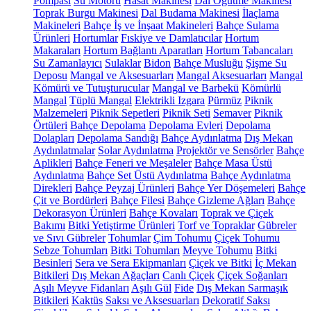
Pompası
Su Motoru
Hasat Makinesi
Dal Öğütme Makinesi
Toprak Burgu Makinesi
Dal Budama Makinesi
İlaçlama
Makineleri
Bahçe İş ve İnşaat Makineleri
Bahçe Sulama
Ürünleri
Hortumlar
Fıskiye ve Damlatıcılar
Hortum
Makaraları
Hortum Bağlantı Aparatları
Hortum Tabancaları
Su Zamanlayıcı
Sulaklar
Bidon
Bahçe Musluğu
Şişme Su
Deposu
Mangal ve Aksesuarları
Mangal Aksesuarları
Mangal
Kömürü ve Tutuşturucular
Mangal ve Barbekü
Kömürlü
Mangal
Tüplü Mangal
Elektrikli Izgara
Pürmüz
Piknik
Malzemeleri
Piknik Sepetleri
Piknik Seti
Semaver
Piknik
Örtüleri
Bahçe Depolama
Depolama Evleri
Depolama
Dolapları
Depolama Sandığı
Bahçe Aydınlatma
Dış Mekan
Aydınlatmalar
Solar Aydınlatma
Projektör ve Sensörler
Bahçe
Aplikleri
Bahçe Feneri ve Meşaleler
Bahçe Masa Üstü
Aydınlatma
Bahçe Set Üstü Aydınlatma
Bahçe Aydınlatma
Direkleri
Bahçe Peyzaj Ürünleri
Bahçe Yer Döşemeleri
Bahçe
Çit ve Bordürleri
Bahçe Filesi
Bahçe Gizleme Ağları
Bahçe
Dekorasyon Ürünleri
Bahçe Kovaları
Toprak ve Çiçek
Bakımı
Bitki Yetiştirme Ürünleri
Torf ve Topraklar
Gübreler
ve Sıvı Gübreler
Tohumlar
Çim Tohumu
Çiçek Tohumu
Sebze Tohumları
Bitki Tohumları
Meyve Tohumu
Bitki
Besinleri
Sera ve Sera Ekipmanları
Çiçek ve Bitki
İç Mekan
Bitkileri
Dış Mekan Ağaçları
Canlı Çiçek
Çiçek Soğanları
Aşılı Meyve Fidanları
Aşılı Gül
Fide
Dış Mekan Sarmaşık
Bitkileri
Kaktüs
Saksı ve Aksesuarları
Dekoratif Saksı