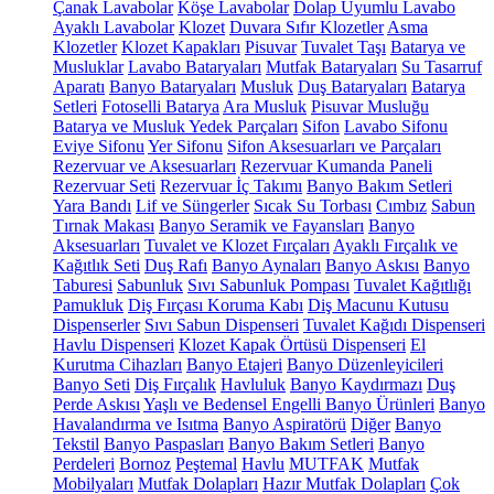
Çanak Lavabolar
Köşe Lavabolar
Dolap Uyumlu Lavabo
Ayaklı Lavabolar
Klozet
Duvara Sıfır Klozetler
Asma
Klozetler
Klozet Kapakları
Pisuvar
Tuvalet Taşı
Batarya ve
Musluklar
Lavabo Bataryaları
Mutfak Bataryaları
Su Tasarruf
Aparatı
Banyo Bataryaları
Musluk
Duş Bataryaları
Batarya
Setleri
Fotoselli Batarya
Ara Musluk
Pisuvar Musluğu
Batarya ve Musluk Yedek Parçaları
Sifon
Lavabo Sifonu
Eviye Sifonu
Yer Sifonu
Sifon Aksesuarları ve Parçaları
Rezervuar ve Aksesuarları
Rezervuar Kumanda Paneli
Rezervuar Seti
Rezervuar İç Takımı
Banyo Bakım Setleri
Yara Bandı
Lif ve Süngerler
Sıcak Su Torbası
Cımbız
Sabun
Tırnak Makası
Banyo Seramik ve Fayansları
Banyo
Aksesuarları
Tuvalet ve Klozet Fırçaları
Ayaklı Fırçalık ve
Kağıtlık Seti
Duş Rafı
Banyo Aynaları
Banyo Askısı
Banyo
Taburesi
Sabunluk
Sıvı Sabunluk Pompası
Tuvalet Kağıtlığı
Pamukluk
Diş Fırçası Koruma Kabı
Diş Macunu Kutusu
Dispenserler
Sıvı Sabun Dispenseri
Tuvalet Kağıdı Dispenseri
Havlu Dispenseri
Klozet Kapak Örtüsü Dispenseri
El
Kurutma Cihazları
Banyo Etajeri
Banyo Düzenleyicileri
Banyo Seti
Diş Fırçalık
Havluluk
Banyo Kaydırmazı
Duş
Perde Askısı
Yaşlı ve Bedensel Engelli Banyo Ürünleri
Banyo
Havalandırma ve Isıtma
Banyo Aspiratörü
Diğer
Banyo
Tekstil
Banyo Paspasları
Banyo Bakım Setleri
Banyo
Perdeleri
Bornoz
Peştemal
Havlu
MUTFAK
Mutfak
Mobilyaları
Mutfak Dolapları
Hazır Mutfak Dolapları
Çok