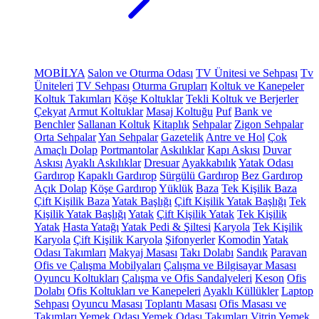
MOBİLYA
Salon ve Oturma Odası
TV Ünitesi ve Sehpası
Tv
Üniteleri
TV Sehpası
Oturma Grupları
Koltuk ve Kanepeler
Koltuk Takımları
Köşe Koltuklar
Tekli Koltuk ve Berjerler
Çekyat
Armut Koltuklar
Masaj Koltuğu
Puf
Bank ve
Benchler
Sallanan Koltuk
Kitaplık
Sehpalar
Zigon Sehpalar
Orta Sehpalar
Yan Sehpalar
Gazetelik
Antre ve Hol
Çok
Amaçlı Dolap
Portmantolar
Askılıklar
Kapı Askısı
Duvar
Askısı
Ayaklı Askılıklar
Dresuar
Ayakkabılık
Yatak Odası
Gardırop
Kapaklı Gardırop
Sürgülü Gardırop
Bez Gardırop
Açık Dolap
Köşe Gardırop
Yüklük
Baza
Tek Kişilik Baza
Çift Kişilik Baza
Yatak Başlığı
Çift Kişilik Yatak Başlığı
Tek
Kişilik Yatak Başlığı
Yatak
Çift Kişilik Yatak
Tek Kişilik
Yatak
Hasta Yatağı
Yatak Pedi & Şiltesi
Karyola
Tek Kişilik
Karyola
Çift Kişilik Karyola
Şifonyerler
Komodin
Yatak
Odası Takımları
Makyaj Masası
Takı Dolabı
Sandık
Paravan
Ofis ve Çalışma Mobilyaları
Çalışma ve Bilgisayar Masası
Oyuncu Koltukları
Çalışma ve Ofis Sandalyeleri
Keson
Ofis
Dolabı
Ofis Koltukları ve Kanepeleri
Ayaklı Küllükler
Laptop
Sehpası
Oyuncu Masası
Toplantı Masası
Ofis Masası ve
Takımları
Yemek Odası
Yemek Odası Takımları
Vitrin
Yemek