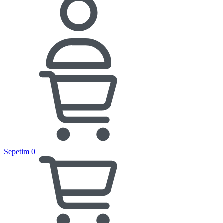
Sepetim
0