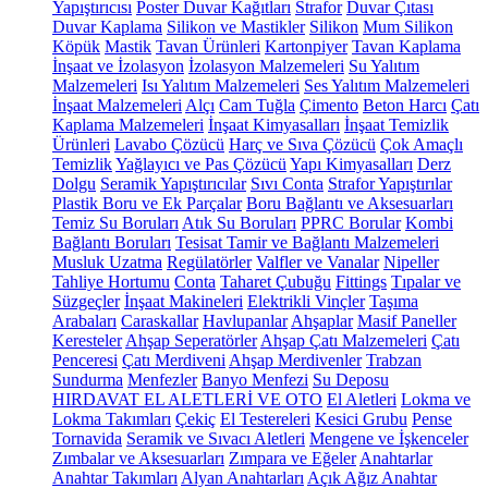
Yapıştırıcısı
Poster Duvar Kağıtları
Strafor
Duvar Çıtası
Duvar Kaplama
Silikon ve Mastikler
Silikon
Mum Silikon
Köpük
Mastik
Tavan Ürünleri
Kartonpiyer
Tavan Kaplama
İnşaat ve İzolasyon
İzolasyon Malzemeleri
Su Yalıtım
Malzemeleri
Isı Yalıtım Malzemeleri
Ses Yalıtım Malzemeleri
İnşaat Malzemeleri
Alçı
Cam Tuğla
Çimento
Beton Harcı
Çatı
Kaplama Malzemeleri
İnşaat Kimyasalları
İnşaat Temizlik
Ürünleri
Lavabo Çözücü
Harç ve Sıva Çözücü
Çok Amaçlı
Temizlik
Yağlayıcı ve Pas Çözücü
Yapı Kimyasalları
Derz
Dolgu
Seramik Yapıştırıcılar
Sıvı Conta
Strafor Yapıştırılar
Plastik Boru ve Ek Parçalar
Boru Bağlantı ve Aksesuarları
Temiz Su Boruları
Atık Su Boruları
PPRC Borular
Kombi
Bağlantı Boruları
Tesisat Tamir ve Bağlantı Malzemeleri
Musluk Uzatma
Regülatörler
Valfler ve Vanalar
Nipeller
Tahliye Hortumu
Conta
Taharet Çubuğu
Fittings
Tıpalar ve
Süzgeçler
İnşaat Makineleri
Elektrikli Vinçler
Taşıma
Arabaları
Caraskallar
Havlupanlar
Ahşaplar
Masif Paneller
Keresteler
Ahşap Seperatörler
Ahşap Çatı Malzemeleri
Çatı
Penceresi
Çatı Merdiveni
Ahşap Merdivenler
Trabzan
Sundurma
Menfezler
Banyo Menfezi
Su Deposu
HIRDAVAT EL ALETLERİ VE OTO
El Aletleri
Lokma ve
Lokma Takımları
Çekiç
El Testereleri
Kesici Grubu
Pense
Tornavida
Seramik ve Sıvacı Aletleri
Mengene ve İşkenceler
Zımbalar ve Aksesuarları
Zımpara ve Eğeler
Anahtarlar
Anahtar Takımları
Alyan Anahtarları
Açık Ağız Anahtar