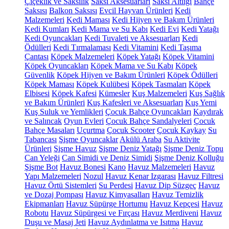
Çiçeklik ve Saksılık
Saksı Aksesuarları
Saksı Altlığı
Bahçe
Saksısı
Balkon Saksısı
Evcil Hayvan Ürünleri
Kedi
Malzemeleri
Kedi Maması
Kedi Hijyen ve Bakım Ürünleri
Kedi Kumları
Kedi Mama ve Su Kabı
Kedi Evi
Kedi Yatağı
Kedi Oyuncakları
Kedi Tuvaleti ve Aksesuarları
Kedi
Ödülleri
Kedi Tırmalaması
Kedi Vitamini
Kedi Taşıma
Çantası
Köpek Malzemeleri
Köpek Yatağı
Köpek Vitamini
Köpek Oyuncakları
Köpek Mama ve Su Kabı
Köpek
Güvenlik
Köpek Hijyen ve Bakım Ürünleri
Köpek Ödülleri
Köpek Maması
Köpek Kulübesi
Köpek Tasmaları
Köpek
Elbisesi
Köpek Kafesi
Kümesler
Kuş Malzemeleri
Kuş Sağlık
ve Bakım Ürünleri
Kuş Kafesleri ve Aksesuarları
Kuş Yemi
Kuş Suluk ve Yemlikleri
Çocuk Bahçe Oyuncakları
Kaydırak
ve Salıncak
Oyun Evleri
Çocuk Bahçe Sandalyeleri
Çocuk
Bahçe Masaları
Uçurtma
Çocuk Scooter
Çocuk Kaykay
Su
Tabancası
Şişme Oyuncaklar
Akülü Araba
Su Aktivite
Ürünleri
Şişme Havuz
Şişme Deniz Yatağı
Şişme Deniz Topu
Can Yeleği
Can Simidi ve Deniz Simidi
Şişme Deniz Kolluğu
Şişme Bot
Havuz Bonesi
Kano
Havuz Malzemeleri
Havuz
Yapı Malzemeleri
Nozul
Havuz Kenar Izgarası
Havuz Filtresi
Havuz Örtü Sistemleri
Su Perdesi
Havuz Dip Süzgeç
Havuz
ve Dozaj Pompası
Havuz Kimyasalları
Havuz Temizlik
Ekipmanları
Havuz Süpürge Hortumu
Havuz Kepçesi
Havuz
Robotu
Havuz Süpürgesi ve Fırçası
Havuz Merdiveni
Havuz
Duşu ve Masaj Jeti
Havuz Aydınlatma ve Isıtma
Havuz