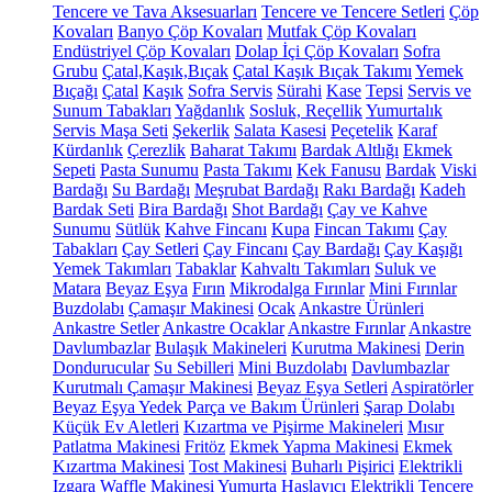
Tencere ve Tava Aksesuarları
Tencere ve Tencere Setleri
Çöp
Kovaları
Banyo Çöp Kovaları
Mutfak Çöp Kovaları
Endüstriyel Çöp Kovaları
Dolap İçi Çöp Kovaları
Sofra
Grubu
Çatal,Kaşık,Bıçak
Çatal Kaşık Bıçak Takımı
Yemek
Bıçağı
Çatal
Kaşık
Sofra Servis
Sürahi
Kase
Tepsi
Servis ve
Sunum Tabakları
Yağdanlık
Sosluk, Reçellik
Yumurtalık
Servis Maşa Seti
Şekerlik
Salata Kasesi
Peçetelik
Karaf
Kürdanlık
Çerezlik
Baharat Takımı
Bardak Altlığı
Ekmek
Sepeti
Pasta Sunumu
Pasta Takımı
Kek Fanusu
Bardak
Viski
Bardağı
Su Bardağı
Meşrubat Bardağı
Rakı Bardağı
Kadeh
Bardak Seti
Bira Bardağı
Shot Bardağı
Çay ve Kahve
Sunumu
Sütlük
Kahve Fincanı
Kupa
Fincan Takımı
Çay
Tabakları
Çay Setleri
Çay Fincanı
Çay Bardağı
Çay Kaşığı
Yemek Takımları
Tabaklar
Kahvaltı Takımları
Suluk ve
Matara
Beyaz Eşya
Fırın
Mikrodalga Fırınlar
Mini Fırınlar
Buzdolabı
Çamaşır Makinesi
Ocak
Ankastre Ürünleri
Ankastre Setler
Ankastre Ocaklar
Ankastre Fırınlar
Ankastre
Davlumbazlar
Bulaşık Makineleri
Kurutma Makinesi
Derin
Dondurucular
Su Sebilleri
Mini Buzdolabı
Davlumbazlar
Kurutmalı Çamaşır Makinesi
Beyaz Eşya Setleri
Aspiratörler
Beyaz Eşya Yedek Parça ve Bakım Ürünleri
Şarap Dolabı
Küçük Ev Aletleri
Kızartma ve Pişirme Makineleri
Mısır
Patlatma Makinesi
Fritöz
Ekmek Yapma Makinesi
Ekmek
Kızartma Makinesi
Tost Makinesi
Buharlı Pişirici
Elektrikli
Izgara
Waffle Makinesi
Yumurta Haşlayıcı
Elektrikli Tencere