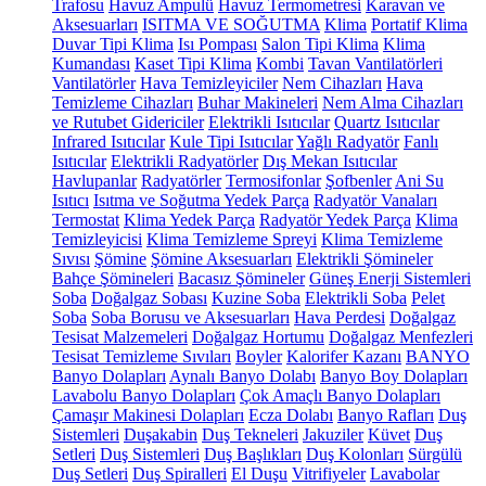
Trafosu
Havuz Ampulü
Havuz Termometresi
Karavan ve
Aksesuarları
ISITMA VE SOĞUTMA
Klima
Portatif Klima
Duvar Tipi Klima
Isı Pompası
Salon Tipi Klima
Klima
Kumandası
Kaset Tipi Klima
Kombi
Tavan Vantilatörleri
Vantilatörler
Hava Temizleyiciler
Nem Cihazları
Hava
Temizleme Cihazları
Buhar Makineleri
Nem Alma Cihazları
ve Rutubet Gidericiler
Elektrikli Isıtıcılar
Quartz Isıtıcılar
Infrared Isıtıcılar
Kule Tipi Isıtıcılar
Yağlı Radyatör
Fanlı
Isıtıcılar
Elektrikli Radyatörler
Dış Mekan Isıtıcılar
Havlupanlar
Radyatörler
Termosifonlar
Şofbenler
Ani Su
Isıtıcı
Isıtma ve Soğutma Yedek Parça
Radyatör Vanaları
Termostat
Klima Yedek Parça
Radyatör Yedek Parça
Klima
Temizleyicisi
Klima Temizleme Spreyi
Klima Temizleme
Sıvısı
Şömine
Şömine Aksesuarları
Elektrikli Şömineler
Bahçe Şömineleri
Bacasız Şömineler
Güneş Enerji Sistemleri
Soba
Doğalgaz Sobası
Kuzine Soba
Elektrikli Soba
Pelet
Soba
Soba Borusu ve Aksesuarları
Hava Perdesi
Doğalgaz
Tesisat Malzemeleri
Doğalgaz Hortumu
Doğalgaz Menfezleri
Tesisat Temizleme Sıvıları
Boyler
Kalorifer Kazanı
BANYO
Banyo Dolapları
Aynalı Banyo Dolabı
Banyo Boy Dolapları
Lavabolu Banyo Dolapları
Çok Amaçlı Banyo Dolapları
Çamaşır Makinesi Dolapları
Ecza Dolabı
Banyo Rafları
Duş
Sistemleri
Duşakabin
Duş Tekneleri
Jakuziler
Küvet
Duş
Setleri
Duş Sistemleri
Duş Başlıkları
Duş Kolonları
Sürgülü
Duş Setleri
Duş Spiralleri
El Duşu
Vitrifiyeler
Lavabolar