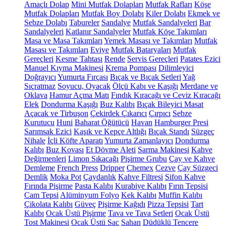
Amaçlı Dolap
Mini Mutfak Dolapları
Mutfak Rafları
Köşe
Mutfak Dolapları
Mutfak Boy Dolabı
Kiler Dolabı
Ekmek ve
Sebze Dolabı
Tabureler
Sandalye
Mutfak Sandalyeleri
Bar
Sandalyeleri
Katlanır Sandalyeler
Mutfak Köşe Takımları
Masa ve Masa Takımları
Yemek Masası ve Takımları
Mutfak
Masası ve Takımları
Eviye
Mutfak Bataryaları
Mutfak
Gereçleri
Kesme Tahtası
Rende
Servis Gereçleri
Patates Ezici
Manuel Kıyma Makinesi
Krema Pompası
Dilimleyici
Doğrayıcı
Yumurta Fırçası
Bıçak ve Bıçak Setleri
Yağ
Sıçratmaz
Soyucu, Oyacak
Ölçü Kabı ve Kaşığı
Merdane ve
Oklava
Hamur Açma Matı
Fındık Kıracağı ve Ceviz Kıracağı
Elek
Dondurma Kaşığı
Buz Kalıbı
Bıçak Bileyici Masat
Açacak ve Tirbuşon
Çekirdek Çıkarıcı
Çırpıcı
Sebze
Kurutucu
Huni
Baharat Öğütücü
Havan
Hamburger Presi
Sarımsak Ezici
Kaşık ve Kepçe Altlığı
Bıçak Standı
Süzgeç
Nihale
İçli Köfte Aparatı
Yumurta Zamanlayıcı
Dondurma
Kalıbı
Buz Kovası
Et Dövme Aleti
Sarma Makinesi
Kahve
Değirmenleri
Limon Sıkacağı
Pişirme Grubu
Çay ve Kahve
Demleme
French Press
Dripper
Chemex
Cezve
Çay Süzgeci
Demlik
Moka Pot
Çaydanlık
Kahve Filtresi
Sifon Kahve
Fırında Pişirme
Pasta Kalıbı
Kurabiye Kalıbı
Fırın Tepsisi
Cam Tepsi
Alüminyum Folyo
Kek Kalıbı
Muffin Kalıbı
Çikolata Kalıbı
Güveç
Pişirme Kağıdı
Pizza Tepsisi
Tart
Kalıbı
Ocak Üstü Pişirme
Tava ve Tava Setleri
Ocak Üstü
Tost Makinesi
Ocak Üstü Sac
Sahan
Düdüklü Tencere