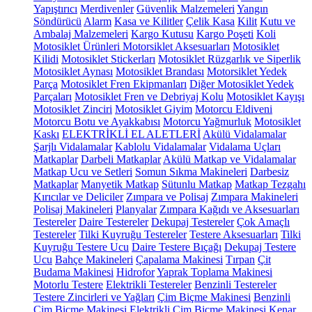
Yapıştırıcı
Merdivenler
Güvenlik Malzemeleri
Yangın
Söndürücü
Alarm
Kasa ve Kilitler
Çelik Kasa
Kilit
Kutu ve
Ambalaj Malzemeleri
Kargo Kutusu
Kargo Poşeti
Koli
Motosiklet Ürünleri
Motorsiklet Aksesuarları
Motosiklet
Kilidi
Motosiklet Stickerları
Motosiklet Rüzgarlık ve Siperlik
Motosiklet Aynası
Motosiklet Brandası
Motorsiklet Yedek
Parça
Motosiklet Fren Ekipmanları
Diğer Motosiklet Yedek
Parçaları
Motosiklet Fren ve Debriyaj Kolu
Motosiklet Kayışı
Motosiklet Zinciri
Motosiklet Giyim
Motorcu Eldiveni
Motorcu Botu ve Ayakkabısı
Motorcu Yağmurluk
Motosiklet
Kaskı
ELEKTRİKLİ EL ALETLERİ
Akülü Vidalamalar
Şarjlı Vidalamalar
Kablolu Vidalamalar
Vidalama Uçları
Matkaplar
Darbeli Matkaplar
Akülü Matkap ve Vidalamalar
Matkap Ucu ve Setleri
Somun Sıkma Makineleri
Darbesiz
Matkaplar
Manyetik Matkap
Sütunlu Matkap
Matkap Tezgahı
Kırıcılar ve Deliciler
Zımpara ve Polisaj
Zımpara Makineleri
Polisaj Makineleri
Planyalar
Zımpara Kağıdı ve Aksesuarları
Testereler
Daire Testereler
Dekupaj Testereler
Çok Amaçlı
Testereler
Tilki Kuyruğu Testereler
Testere Aksesuarları
Tilki
Kuyruğu Testere Ucu
Daire Testere Bıçağı
Dekupaj Testere
Ucu
Bahçe Makineleri
Çapalama Makinesi
Tırpan
Çit
Budama Makinesi
Hidrofor
Yaprak Toplama Makinesi
Motorlu Testere
Elektrikli Testereler
Benzinli Testereler
Testere Zincirleri ve Yağları
Çim Biçme Makinesi
Benzinli
Çim Biçme Makinesi
Elektrikli Çim Biçme Makinesi
Kenar