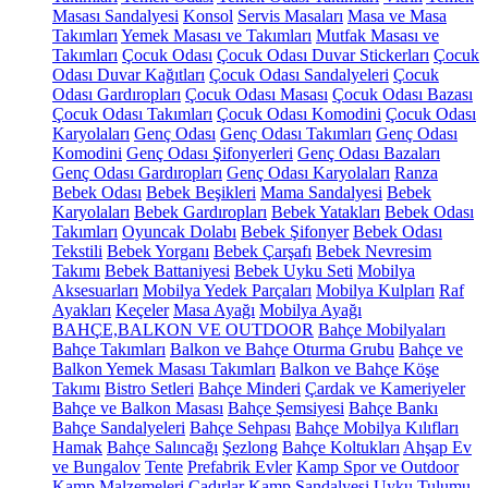
Masası Sandalyesi
Konsol
Servis Masaları
Masa ve Masa
Takımları
Yemek Masası ve Takımları
Mutfak Masası ve
Takımları
Çocuk Odası
Çocuk Odası Duvar Stickerları
Çocuk
Odası Duvar Kağıtları
Çocuk Odası Sandalyeleri
Çocuk
Odası Gardıropları
Çocuk Odası Masası
Çocuk Odası Bazası
Çocuk Odası Takımları
Çocuk Odası Komodini
Çocuk Odası
Karyolaları
Genç Odası
Genç Odası Takımları
Genç Odası
Komodini
Genç Odası Şifonyerleri
Genç Odası Bazaları
Genç Odası Gardıropları
Genç Odası Karyolaları
Ranza
Bebek Odası
Bebek Beşikleri
Mama Sandalyesi
Bebek
Karyolaları
Bebek Gardıropları
Bebek Yatakları
Bebek Odası
Takımları
Oyuncak Dolabı
Bebek Şifonyer
Bebek Odası
Tekstili
Bebek Yorganı
Bebek Çarşafı
Bebek Nevresim
Takımı
Bebek Battaniyesi
Bebek Uyku Seti
Mobilya
Aksesuarları
Mobilya Yedek Parçaları
Mobilya Kulpları
Raf
Ayakları
Keçeler
Masa Ayağı
Mobilya Ayağı
BAHÇE,BALKON VE OUTDOOR
Bahçe Mobilyaları
Bahçe Takımları
Balkon ve Bahçe Oturma Grubu
Bahçe ve
Balkon Yemek Masası Takımları
Balkon ve Bahçe Köşe
Takımı
Bistro Setleri
Bahçe Minderi
Çardak ve Kameriyeler
Bahçe ve Balkon Masası
Bahçe Şemsiyesi
Bahçe Bankı
Bahçe Sandalyeleri
Bahçe Sehpası
Bahçe Mobilya Kılıfları
Hamak
Bahçe Salıncağı
Şezlong
Bahçe Koltukları
Ahşap Ev
ve Bungalov
Tente
Prefabrik Evler
Kamp Spor ve Outdoor
Kamp Malzemeleri
Çadırlar
Kamp Sandalyesi
Uyku Tulumu