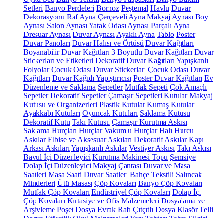
Setleri
Banyo Perdeleri
Bornoz
Peştemal
Havlu
Duvar
Dekorasyonu
Raf
Ayna
Çerçeveli Ayna
Makyaj Aynası
Boy
Aynası
Salon Aynası
Yatak Odası Aynası
Parçalı Ayna
Dresuar Aynası
Duvar Aynası
Ayaklı Ayna
Tablo
Poster
Duvar Panoları
Duvar Halısı ve Örtüsü
Duvar Kağıtları
Boyanabilir Duvar Kağıtları
3 Boyutlu Duvar Kağıtları
Duvar
Stickerları ve Etiketleri
Dekoratif Duvar Kağıtları
Yapışkanlı
Folyolar
Çocuk Odası Duvar Stickerları
Çocuk Odası Duvar
Kağıtları
Duvar Kağıdı Yapıştırıcısı
Poster Duvar Kağıtları
Ev
Düzenleme ve Saklama
Sepetler
Mutfak Sepeti
Çok Amaçlı
Sepetler
Dekoratif Sepetler
Çamaşır Sepetleri
Kutular
Makyaj
Kutusu ve Organizerleri
Plastik Kutular
Kumaş Kutular
Ayakkabı Kutuları
Oyuncak Kutuları
Saklama Kutusu
Dekoratif Kutu
Takı Kutusu
Çamaşır Kurutma Askısı
Saklama Hurçları
Hurçlar
Vakumlu Hurçlar
Halı Hurcu
Askılar
Elbise ve Aksesuar Askıları
Dekoratif Askılar
Kapı
Arkası Askıları
Yapışkanlı Askılar
Vestiyer Askısı
Takı Askısı
Bavul İçi Düzenleyici
Kurutma Makinesi Topu
Şemsiye
Dolap İçi Düzenleyici
Makyaj Çantası
Duvar ve Masa
Saatleri
Masa Saati
Duvar Saatleri
Bahçe Tekstili
Salıncak
Minderleri
Ütü Masası
Çöp Kovaları
Banyo Çöp Kovaları
Mutfak Çöp Kovaları
Endüstriyel Çöp Kovaları
Dolap İçi
Çöp Kovaları
Kırtasiye ve Ofis Malzemeleri
Dosyalama ve
Arşivleme
Poşet Dosya
Evrak Rafı
Çıtçıtlı Dosya
Klasör
Telli