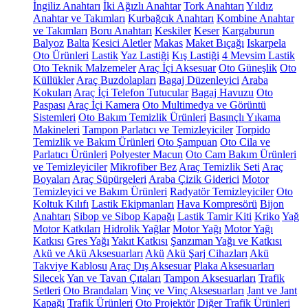
İngiliz Anahtarı
İki Ağızlı Anahtar
Tork Anahtarı
Yıldız
Anahtar ve Takımları
Kurbağcık Anahtarı
Kombine Anahtar
ve Takımları
Boru Anahtarı
Keskiler
Keser
Kargaburun
Balyoz
Balta
Kesici Aletler
Makas
Maket Bıçağı
Iskarpela
Oto Ürünleri
Lastik
Yaz Lastiği
Kış Lastiği
4 Mevsim Lastik
Oto Teknik Malzemeler
Araç İçi Aksesuar
Oto Güneşlik
Oto
Küllükler
Araç Buzdolapları
Bagaj Düzenleyici
Araba
Kokuları
Araç İçi Telefon Tutucular
Bagaj Havuzu
Oto
Paspası
Araç İçi Kamera
Oto Multimedya ve Görüntü
Sistemleri
Oto Bakım Temizlik Ürünleri
Basınçlı Yıkama
Makineleri
Tampon Parlatıcı ve Temizleyiciler
Torpido
Temizlik ve Bakım Ürünleri
Oto Şampuan
Oto Cila ve
Parlatıcı Ürünleri
Polyester Macun
Oto Cam Bakım Ürünleri
ve Temizleyiciler
Mikrofiber Bez
Araç Temizlik Seti
Araç
Boyaları
Araç Süpürgeleri
Araba Çizik Giderici
Motor
Temizleyici ve Bakım Ürünleri
Radyatör Temizleyiciler
Oto
Koltuk Kılıfı
Lastik Ekipmanları
Hava Kompresörü
Bijon
Anahtarı
Sibop ve Sibop Kapağı
Lastik Tamir Kiti
Kriko
Yağ
Motor Katkıları
Hidrolik Yağlar
Motor Yağı
Motor Yağı
Katkısı
Gres Yağı
Yakıt Katkısı
Şanzıman Yağı ve Katkısı
Akü ve Akü Aksesuarları
Akü
Akü Şarj Cihazları
Akü
Takviye Kablosu
Araç Dış Aksesuar
Plaka Aksesuarları
Silecek
Yan ve Tavan Çıtaları
Tampon Aksesuarları
Trafik
Setleri
Oto Brandaları
Vinç ve Vinç Aksesuarları
Jant ve Jant
Kapağı
Trafik Ürünleri
Oto Projektör
Diğer Trafik Ürünleri