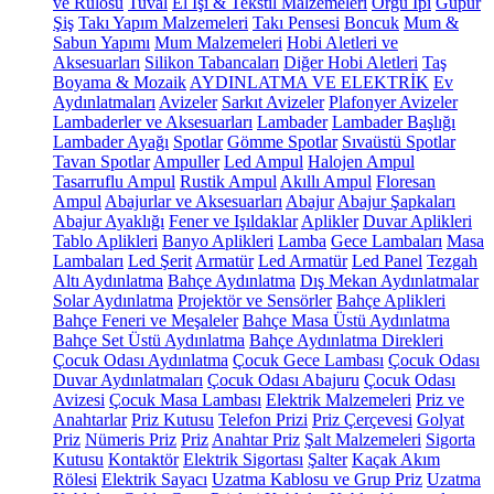
ve Rulosu
Tuval
El İşi & Tekstil Malzemeleri
Örgü İpi
Güpür
Şiş
Takı Yapım Malzemeleri
Takı Pensesi
Boncuk
Mum &
Sabun Yapımı
Mum Malzemeleri
Hobi Aletleri ve
Aksesuarları
Silikon Tabancaları
Diğer Hobi Aletleri
Taş
Boyama & Mozaik
AYDINLATMA VE ELEKTRİK
Ev
Aydınlatmaları
Avizeler
Sarkıt Avizeler
Plafonyer Avizeler
Lambaderler ve Aksesuarları
Lambader
Lambader Başlığı
Lambader Ayağı
Spotlar
Gömme Spotlar
Sıvaüstü Spotlar
Tavan Spotlar
Ampuller
Led Ampul
Halojen Ampul
Tasarruflu Ampul
Rustik Ampul
Akıllı Ampul
Floresan
Ampul
Abajurlar ve Aksesuarları
Abajur
Abajur Şapkaları
Abajur Ayaklığı
Fener ve Işıldaklar
Aplikler
Duvar Aplikleri
Tablo Aplikleri
Banyo Aplikleri
Lamba
Gece Lambaları
Masa
Lambaları
Led Şerit
Armatür
Led Armatür
Led Panel
Tezgah
Altı Aydınlatma
Bahçe Aydınlatma
Dış Mekan Aydınlatmalar
Solar Aydınlatma
Projektör ve Sensörler
Bahçe Aplikleri
Bahçe Feneri ve Meşaleler
Bahçe Masa Üstü Aydınlatma
Bahçe Set Üstü Aydınlatma
Bahçe Aydınlatma Direkleri
Çocuk Odası Aydınlatma
Çocuk Gece Lambası
Çocuk Odası
Duvar Aydınlatmaları
Çocuk Odası Abajuru
Çocuk Odası
Avizesi
Çocuk Masa Lambası
Elektrik Malzemeleri
Priz ve
Anahtarlar
Priz Kutusu
Telefon Prizi
Priz Çerçevesi
Golyat
Priz
Nümeris Priz
Priz
Anahtar Priz
Şalt Malzemeleri
Sigorta
Kutusu
Kontaktör
Elektrik Sigortası
Şalter
Kaçak Akım
Rölesi
Elektrik Sayacı
Uzatma Kablosu ve Grup Priz
Uzatma