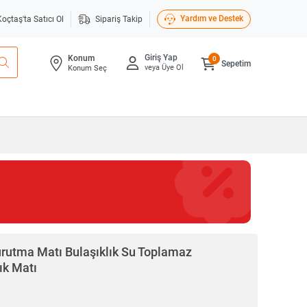
Yardım ve Destek
Koçtaş'ta Satıcı Ol
Sipariş Takip
Giriş Yap
Konum
0
Sepetim
veya Üye Ol
Konum Seç
rutma Matı Bulaşıklık Su Toplamaz
şık Matı