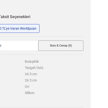
Taksit Seçenekleri
50 TL'ye Varan Worldpuan
Soru & Cevap (0)
Bulaşıklık
Tezgah Üstü
34.5
cm
26.5
cm
Gri
Silikon