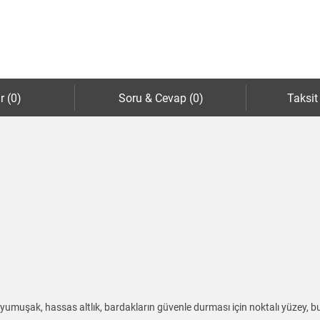
r (0)
Soru & Cevap (0)
Taksit
yumuşak, hassas altlık, bardakların güvenle durması için noktalı yüzey, bul