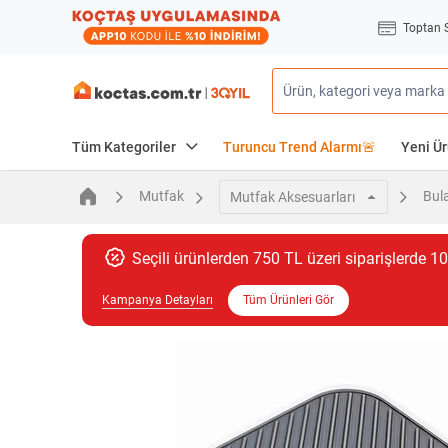
Toptan 
Tüm Kategoriler
Turuncu Trend Alarmı🚨
Yeni Ür
Mutfak
Bula
Mutfak Aksesuarları
Seçili ürünlerden 750 TL üzeri siparişlerde 10
Kampanya Detayları
Tüm Ürünleri Gör