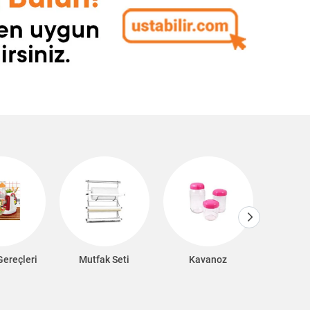
Gereçleri
Mutfak Seti
Kavanoz
Mutfak Çö