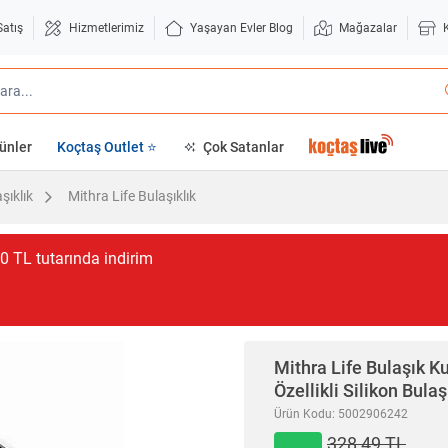
Satış
Hizmetlerimiz
Yaşayan Evler Blog
Mağazalar
ünler
Koçtaş Outlet ⭐
Çok Satanlar
şıklık
Mithra Life Bulaşıklık
0 TL tutarında indirim
Mithra Life
Bulaşık Ku
Özellikli Silikon Bula
Ürün Kodu: 5002906242
328,49 TL