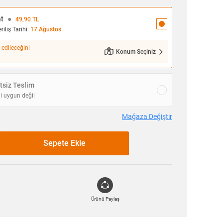
at
●
49,90 TL
iliş Tarihi:
17 Ağustos
 edileceğini
Konum Seçiniz
siz Teslim
i uygun değil
Mağaza Değiştir
Sepete Ekle
Ürünü Paylaş