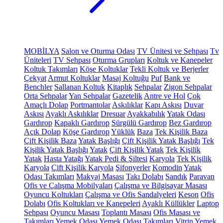
MOBİLYA
Salon ve Oturma Odası
TV Ünitesi ve Sehpası
Tv
Üniteleri
TV Sehpası
Oturma Grupları
Koltuk ve Kanepeler
Koltuk Takımları
Köşe Koltuklar
Tekli Koltuk ve Berjerler
Çekyat
Armut Koltuklar
Masaj Koltuğu
Puf
Bank ve
Benchler
Sallanan Koltuk
Kitaplık
Sehpalar
Zigon Sehpalar
Orta Sehpalar
Yan Sehpalar
Gazetelik
Antre ve Hol
Çok
Amaçlı Dolap
Portmantolar
Askılıklar
Kapı Askısı
Duvar
Askısı
Ayaklı Askılıklar
Dresuar
Ayakkabılık
Yatak Odası
Gardırop
Kapaklı Gardırop
Sürgülü Gardırop
Bez Gardırop
Açık Dolap
Köşe Gardırop
Yüklük
Baza
Tek Kişilik Baza
Çift Kişilik Baza
Yatak Başlığı
Çift Kişilik Yatak Başlığı
Tek
Kişilik Yatak Başlığı
Yatak
Çift Kişilik Yatak
Tek Kişilik
Yatak
Hasta Yatağı
Yatak Pedi & Şiltesi
Karyola
Tek Kişilik
Karyola
Çift Kişilik Karyola
Şifonyerler
Komodin
Yatak
Odası Takımları
Makyaj Masası
Takı Dolabı
Sandık
Paravan
Ofis ve Çalışma Mobilyaları
Çalışma ve Bilgisayar Masası
Oyuncu Koltukları
Çalışma ve Ofis Sandalyeleri
Keson
Ofis
Dolabı
Ofis Koltukları ve Kanepeleri
Ayaklı Küllükler
Laptop
Sehpası
Oyuncu Masası
Toplantı Masası
Ofis Masası ve
Takımları
Yemek Odası
Yemek Odası Takımları
Vitrin
Yemek