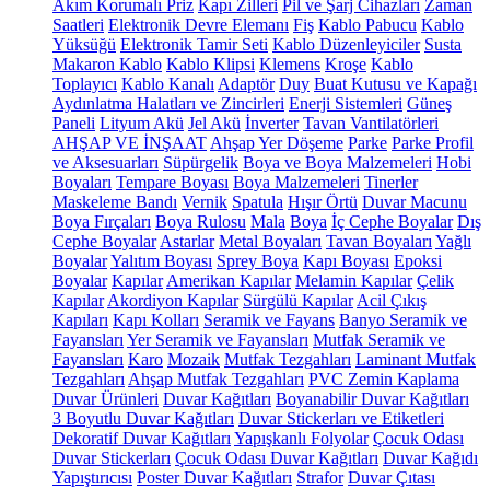
Akım Korumalı Priz
Kapı Zilleri
Pil ve Şarj Cihazları
Zaman
Saatleri
Elektronik Devre Elemanı
Fiş
Kablo Pabucu
Kablo
Yüksüğü
Elektronik Tamir Seti
Kablo Düzenleyiciler
Susta
Makaron Kablo
Kablo Klipsi
Klemens
Kroşe
Kablo
Toplayıcı
Kablo Kanalı
Adaptör
Duy
Buat Kutusu ve Kapağı
Aydınlatma Halatları ve Zincirleri
Enerji Sistemleri
Güneş
Paneli
Lityum Akü
Jel Akü
İnverter
Tavan Vantilatörleri
AHŞAP VE İNŞAAT
Ahşap Yer Döşeme
Parke
Parke Profil
ve Aksesuarları
Süpürgelik
Boya ve Boya Malzemeleri
Hobi
Boyaları
Tempare Boyası
Boya Malzemeleri
Tinerler
Maskeleme Bandı
Vernik
Spatula
Hışır Örtü
Duvar Macunu
Boya Fırçaları
Boya Rulosu
Mala
Boya
İç Cephe Boyalar
Dış
Cephe Boyalar
Astarlar
Metal Boyaları
Tavan Boyaları
Yağlı
Boyalar
Yalıtım Boyası
Sprey Boya
Kapı Boyası
Epoksi
Boyalar
Kapılar
Amerikan Kapılar
Melamin Kapılar
Çelik
Kapılar
Akordiyon Kapılar
Sürgülü Kapılar
Acil Çıkış
Kapıları
Kapı Kolları
Seramik ve Fayans
Banyo Seramik ve
Fayansları
Yer Seramik ve Fayansları
Mutfak Seramik ve
Fayansları
Karo
Mozaik
Mutfak Tezgahları
Laminant Mutfak
Tezgahları
Ahşap Mutfak Tezgahları
PVC Zemin Kaplama
Duvar Ürünleri
Duvar Kağıtları
Boyanabilir Duvar Kağıtları
3 Boyutlu Duvar Kağıtları
Duvar Stickerları ve Etiketleri
Dekoratif Duvar Kağıtları
Yapışkanlı Folyolar
Çocuk Odası
Duvar Stickerları
Çocuk Odası Duvar Kağıtları
Duvar Kağıdı
Yapıştırıcısı
Poster Duvar Kağıtları
Strafor
Duvar Çıtası