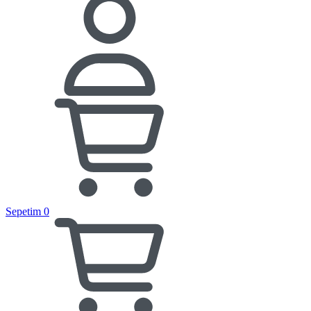
Sepetim
0