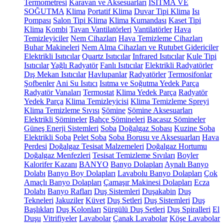
Termometresi
Karavan ve Aksesuarları
ISITMA VE
SOĞUTMA
Klima
Portatif Klima
Duvar Tipi Klima
Isı
Pompası
Salon Tipi Klima
Klima Kumandası
Kaset Tipi
Klima
Kombi
Tavan Vantilatörleri
Vantilatörler
Hava
Temizleyiciler
Nem Cihazları
Hava Temizleme Cihazları
Buhar Makineleri
Nem Alma Cihazları ve Rutubet Gidericiler
Elektrikli Isıtıcılar
Quartz Isıtıcılar
Infrared Isıtıcılar
Kule Tipi
Isıtıcılar
Yağlı Radyatör
Fanlı Isıtıcılar
Elektrikli Radyatörler
Dış Mekan Isıtıcılar
Havlupanlar
Radyatörler
Termosifonlar
Şofbenler
Ani Su Isıtıcı
Isıtma ve Soğutma Yedek Parça
Radyatör Vanaları
Termostat
Klima Yedek Parça
Radyatör
Yedek Parça
Klima Temizleyicisi
Klima Temizleme Spreyi
Klima Temizleme Sıvısı
Şömine
Şömine Aksesuarları
Elektrikli Şömineler
Bahçe Şömineleri
Bacasız Şömineler
Güneş Enerji Sistemleri
Soba
Doğalgaz Sobası
Kuzine Soba
Elektrikli Soba
Pelet Soba
Soba Borusu ve Aksesuarları
Hava
Perdesi
Doğalgaz Tesisat Malzemeleri
Doğalgaz Hortumu
Doğalgaz Menfezleri
Tesisat Temizleme Sıvıları
Boyler
Kalorifer Kazanı
BANYO
Banyo Dolapları
Aynalı Banyo
Dolabı
Banyo Boy Dolapları
Lavabolu Banyo Dolapları
Çok
Amaçlı Banyo Dolapları
Çamaşır Makinesi Dolapları
Ecza
Dolabı
Banyo Rafları
Duş Sistemleri
Duşakabin
Duş
Tekneleri
Jakuziler
Küvet
Duş Setleri
Duş Sistemleri
Duş
Başlıkları
Duş Kolonları
Sürgülü Duş Setleri
Duş Spiralleri
El
Duşu
Vitrifiyeler
Lavabolar
Çanak Lavabolar
Köşe Lavabolar