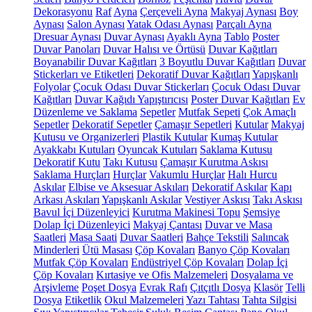
Dekorasyonu
Raf
Ayna
Çerçeveli Ayna
Makyaj Aynası
Boy
Aynası
Salon Aynası
Yatak Odası Aynası
Parçalı Ayna
Dresuar Aynası
Duvar Aynası
Ayaklı Ayna
Tablo
Poster
Duvar Panoları
Duvar Halısı ve Örtüsü
Duvar Kağıtları
Boyanabilir Duvar Kağıtları
3 Boyutlu Duvar Kağıtları
Duvar
Stickerları ve Etiketleri
Dekoratif Duvar Kağıtları
Yapışkanlı
Folyolar
Çocuk Odası Duvar Stickerları
Çocuk Odası Duvar
Kağıtları
Duvar Kağıdı Yapıştırıcısı
Poster Duvar Kağıtları
Ev
Düzenleme ve Saklama
Sepetler
Mutfak Sepeti
Çok Amaçlı
Sepetler
Dekoratif Sepetler
Çamaşır Sepetleri
Kutular
Makyaj
Kutusu ve Organizerleri
Plastik Kutular
Kumaş Kutular
Ayakkabı Kutuları
Oyuncak Kutuları
Saklama Kutusu
Dekoratif Kutu
Takı Kutusu
Çamaşır Kurutma Askısı
Saklama Hurçları
Hurçlar
Vakumlu Hurçlar
Halı Hurcu
Askılar
Elbise ve Aksesuar Askıları
Dekoratif Askılar
Kapı
Arkası Askıları
Yapışkanlı Askılar
Vestiyer Askısı
Takı Askısı
Bavul İçi Düzenleyici
Kurutma Makinesi Topu
Şemsiye
Dolap İçi Düzenleyici
Makyaj Çantası
Duvar ve Masa
Saatleri
Masa Saati
Duvar Saatleri
Bahçe Tekstili
Salıncak
Minderleri
Ütü Masası
Çöp Kovaları
Banyo Çöp Kovaları
Mutfak Çöp Kovaları
Endüstriyel Çöp Kovaları
Dolap İçi
Çöp Kovaları
Kırtasiye ve Ofis Malzemeleri
Dosyalama ve
Arşivleme
Poşet Dosya
Evrak Rafı
Çıtçıtlı Dosya
Klasör
Telli
Dosya
Etiketlik
Okul Malzemeleri
Yazı Tahtası
Tahta Silgisi