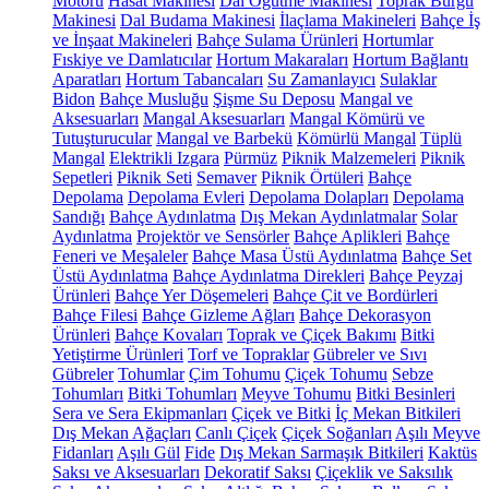
Motoru
Hasat Makinesi
Dal Öğütme Makinesi
Toprak Burgu
Makinesi
Dal Budama Makinesi
İlaçlama Makineleri
Bahçe İş
ve İnşaat Makineleri
Bahçe Sulama Ürünleri
Hortumlar
Fıskiye ve Damlatıcılar
Hortum Makaraları
Hortum Bağlantı
Aparatları
Hortum Tabancaları
Su Zamanlayıcı
Sulaklar
Bidon
Bahçe Musluğu
Şişme Su Deposu
Mangal ve
Aksesuarları
Mangal Aksesuarları
Mangal Kömürü ve
Tutuşturucular
Mangal ve Barbekü
Kömürlü Mangal
Tüplü
Mangal
Elektrikli Izgara
Pürmüz
Piknik Malzemeleri
Piknik
Sepetleri
Piknik Seti
Semaver
Piknik Örtüleri
Bahçe
Depolama
Depolama Evleri
Depolama Dolapları
Depolama
Sandığı
Bahçe Aydınlatma
Dış Mekan Aydınlatmalar
Solar
Aydınlatma
Projektör ve Sensörler
Bahçe Aplikleri
Bahçe
Feneri ve Meşaleler
Bahçe Masa Üstü Aydınlatma
Bahçe Set
Üstü Aydınlatma
Bahçe Aydınlatma Direkleri
Bahçe Peyzaj
Ürünleri
Bahçe Yer Döşemeleri
Bahçe Çit ve Bordürleri
Bahçe Filesi
Bahçe Gizleme Ağları
Bahçe Dekorasyon
Ürünleri
Bahçe Kovaları
Toprak ve Çiçek Bakımı
Bitki
Yetiştirme Ürünleri
Torf ve Topraklar
Gübreler ve Sıvı
Gübreler
Tohumlar
Çim Tohumu
Çiçek Tohumu
Sebze
Tohumları
Bitki Tohumları
Meyve Tohumu
Bitki Besinleri
Sera ve Sera Ekipmanları
Çiçek ve Bitki
İç Mekan Bitkileri
Dış Mekan Ağaçları
Canlı Çiçek
Çiçek Soğanları
Aşılı Meyve
Fidanları
Aşılı Gül
Fide
Dış Mekan Sarmaşık Bitkileri
Kaktüs
Saksı ve Aksesuarları
Dekoratif Saksı
Çiçeklik ve Saksılık