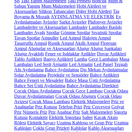
Şiş
Takı Yapım Malzemeleri
Takı Pensesi
Boncuk
Mum &
Sabun Yapımı
Mum Malzemeleri
Hobi Aletleri ve
Aksesuarları
Silikon Tabancaları
Diğer Hobi Aletleri
Taş
Boyama & Mozaik
AYDINLATMA VE ELEKTRİK
Ev
Aydınlatmaları
Avizeler
Sarkıt Avizeler
Plafonyer Avizeler
Lambaderler ve Aksesuarları
Lambader
Lambader Başlığı
Lambader Ayağı
Spotlar
Gömme Spotlar
Sıvaüstü Spotlar
Tavan Spotlar
Ampuller
Led Ampul
Halojen Ampul
Tasarruflu Ampul
Rustik Ampul
Akıllı Ampul
Floresan
Ampul
Abajurlar ve Aksesuarları
Abajur
Abajur Şapkaları
Abajur Ayaklığı
Fener ve Işıldaklar
Aplikler
Duvar Aplikleri
Tablo Aplikleri
Banyo Aplikleri
Lamba
Gece Lambaları
Masa
Lambaları
Led Şerit
Armatür
Led Armatür
Led Panel
Tezgah
Altı Aydınlatma
Bahçe Aydınlatma
Dış Mekan Aydınlatmalar
Solar Aydınlatma
Projektör ve Sensörler
Bahçe Aplikleri
Bahçe Feneri ve Meşaleler
Bahçe Masa Üstü Aydınlatma
Bahçe Set Üstü Aydınlatma
Bahçe Aydınlatma Direkleri
Çocuk Odası Aydınlatma
Çocuk Gece Lambası
Çocuk Odası
Duvar Aydınlatmaları
Çocuk Odası Abajuru
Çocuk Odası
Avizesi
Çocuk Masa Lambası
Elektrik Malzemeleri
Priz ve
Anahtarlar
Priz Kutusu
Telefon Prizi
Priz Çerçevesi
Golyat
Priz
Nümeris Priz
Priz
Anahtar Priz
Şalt Malzemeleri
Sigorta
Kutusu
Kontaktör
Elektrik Sigortası
Şalter
Kaçak Akım
Rölesi
Elektrik Sayacı
Uzatma Kablosu ve Grup Priz
Uzatma
Kabloları
Çoklu Grup Prizleri
Kablolar
Kablo Aksesuarları