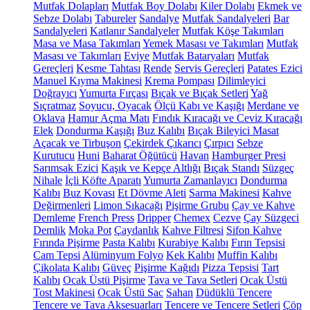
Mutfak Dolapları
Mutfak Boy Dolabı
Kiler Dolabı
Ekmek ve
Sebze Dolabı
Tabureler
Sandalye
Mutfak Sandalyeleri
Bar
Sandalyeleri
Katlanır Sandalyeler
Mutfak Köşe Takımları
Masa ve Masa Takımları
Yemek Masası ve Takımları
Mutfak
Masası ve Takımları
Eviye
Mutfak Bataryaları
Mutfak
Gereçleri
Kesme Tahtası
Rende
Servis Gereçleri
Patates Ezici
Manuel Kıyma Makinesi
Krema Pompası
Dilimleyici
Doğrayıcı
Yumurta Fırçası
Bıçak ve Bıçak Setleri
Yağ
Sıçratmaz
Soyucu, Oyacak
Ölçü Kabı ve Kaşığı
Merdane ve
Oklava
Hamur Açma Matı
Fındık Kıracağı ve Ceviz Kıracağı
Elek
Dondurma Kaşığı
Buz Kalıbı
Bıçak Bileyici Masat
Açacak ve Tirbuşon
Çekirdek Çıkarıcı
Çırpıcı
Sebze
Kurutucu
Huni
Baharat Öğütücü
Havan
Hamburger Presi
Sarımsak Ezici
Kaşık ve Kepçe Altlığı
Bıçak Standı
Süzgeç
Nihale
İçli Köfte Aparatı
Yumurta Zamanlayıcı
Dondurma
Kalıbı
Buz Kovası
Et Dövme Aleti
Sarma Makinesi
Kahve
Değirmenleri
Limon Sıkacağı
Pişirme Grubu
Çay ve Kahve
Demleme
French Press
Dripper
Chemex
Cezve
Çay Süzgeci
Demlik
Moka Pot
Çaydanlık
Kahve Filtresi
Sifon Kahve
Fırında Pişirme
Pasta Kalıbı
Kurabiye Kalıbı
Fırın Tepsisi
Cam Tepsi
Alüminyum Folyo
Kek Kalıbı
Muffin Kalıbı
Çikolata Kalıbı
Güveç
Pişirme Kağıdı
Pizza Tepsisi
Tart
Kalıbı
Ocak Üstü Pişirme
Tava ve Tava Setleri
Ocak Üstü
Tost Makinesi
Ocak Üstü Sac
Sahan
Düdüklü Tencere
Tencere ve Tava Aksesuarları
Tencere ve Tencere Setleri
Çöp