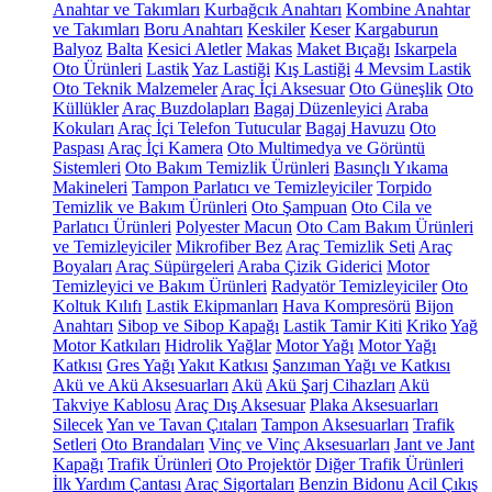
Anahtar ve Takımları
Kurbağcık Anahtarı
Kombine Anahtar
ve Takımları
Boru Anahtarı
Keskiler
Keser
Kargaburun
Balyoz
Balta
Kesici Aletler
Makas
Maket Bıçağı
Iskarpela
Oto Ürünleri
Lastik
Yaz Lastiği
Kış Lastiği
4 Mevsim Lastik
Oto Teknik Malzemeler
Araç İçi Aksesuar
Oto Güneşlik
Oto
Küllükler
Araç Buzdolapları
Bagaj Düzenleyici
Araba
Kokuları
Araç İçi Telefon Tutucular
Bagaj Havuzu
Oto
Paspası
Araç İçi Kamera
Oto Multimedya ve Görüntü
Sistemleri
Oto Bakım Temizlik Ürünleri
Basınçlı Yıkama
Makineleri
Tampon Parlatıcı ve Temizleyiciler
Torpido
Temizlik ve Bakım Ürünleri
Oto Şampuan
Oto Cila ve
Parlatıcı Ürünleri
Polyester Macun
Oto Cam Bakım Ürünleri
ve Temizleyiciler
Mikrofiber Bez
Araç Temizlik Seti
Araç
Boyaları
Araç Süpürgeleri
Araba Çizik Giderici
Motor
Temizleyici ve Bakım Ürünleri
Radyatör Temizleyiciler
Oto
Koltuk Kılıfı
Lastik Ekipmanları
Hava Kompresörü
Bijon
Anahtarı
Sibop ve Sibop Kapağı
Lastik Tamir Kiti
Kriko
Yağ
Motor Katkıları
Hidrolik Yağlar
Motor Yağı
Motor Yağı
Katkısı
Gres Yağı
Yakıt Katkısı
Şanzıman Yağı ve Katkısı
Akü ve Akü Aksesuarları
Akü
Akü Şarj Cihazları
Akü
Takviye Kablosu
Araç Dış Aksesuar
Plaka Aksesuarları
Silecek
Yan ve Tavan Çıtaları
Tampon Aksesuarları
Trafik
Setleri
Oto Brandaları
Vinç ve Vinç Aksesuarları
Jant ve Jant
Kapağı
Trafik Ürünleri
Oto Projektör
Diğer Trafik Ürünleri
İlk Yardım Çantası
Araç Sigortaları
Benzin Bidonu
Acil Çıkış