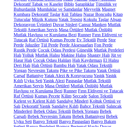
Dekoratif Tabak ve Kaseler
Biblo
Şaraplıklar
Tütsülük ve
Buhurdanlık
Mumluklar ve Şamdanlar
Meyvelik
Magnet
Kumbara
Dekoratif Taşlar
Kül Tablası
Nazar Boncuğu
Kitap
Tutucular
Müzik Kutusu
Yatak Tepsisi
Kokulu Taşlar
Ahşap
Dekorasyon Ürünleri
Duvar Süsleri
Cansız Manken
Mutfak
Tekstili
Amerikan Servis
Masa Örtüleri
Mutfak Önlüğü
Mutfak Havlusu ve Kurulama Bezi
Runner
Fırın Eldiveni ve
Tutacak
Raf Örtüsü
Kumaş Peçete
Ev Tekstili
Perde
Stor
Perde
Jaluziler
Tül Perde
Perde Aksesuarları
Fon Perde
Rustik Perde
Çocuk Odası Perdesi
Güneşlik
Mutfak Perdeleri
Halı
Yolluk
Mutfak Halısı
Makine Halısı
Shaggy Halı
Jüt ve
Hasır Halı
Çocuk Odası Halıları
Halı Kaydırmazı
El Halısı
Deri Halı
Halı Örtüsü
Bambu Halı
Yatak Odası Tekstili
Yorgan
Nevresim Takımı
Pike ve Pike Takımı
Yatak Örtüsü
Çarşaf
Battaniye
Yatak Alezi & Koruyucusu
Yastık
Yastık
Kılıfı
Uyku Seti
Yastık Alezi
Paspaslar
Mutfak Tekstili
Amerikan Servis
Masa Örtüleri
Mutfak Önlüğü
Mutfak
Havlusu ve Kurulama Bezi
Runner
Fırın Eldiveni ve Tutacak
Raf Örtüsü
Kumaş Peçete
Kilim
Seccade
Salon Tekstili
Kırlent ve Kırlent Kılıfı
Sandalye Minderi
Koltuk Örtüsü ve
Şalı
Dekoratif Yastık
Sandalye Kılıfı
Bahçe Tekstili
Salıncak
Minderleri
Bebek Odası Tekstili
Bebek Yorganı
Bebek
Çarşafı
Bebek Nevresim Takımı
Bebek Battaniyesi
Bebek
Uyku Seti
Banyo Tekstil
Banyo Paspasları
Banyo Bakım
Setleri
Banyo Perdeleri
Bornoz
Peştemal
Havlu
Duvar