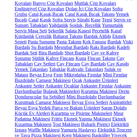
Kovaları
Banyo Çöp Kovaları
Mutfak Çöp Kovaları
Endüstriyel Çöp Kovaları
Dolap İçi Çöp Kovaları
Sofra
Grubu
Çatal,Kaşık,Bıçak
Çatal Kaşık Bıçak Takımı
Yemek
Bıçağı
Çatal
Kaşık
Sofra Servis
Sürahi
Kase
Tepsi
Servis ve
Sunum Tabakları
Yağdanlık
Sosluk, Reçellik
Yumurtalık
Servis Maşa Seti
Şekerlik
Salata Kasesi
Peçetelik
Karaf
Kürdanlık
Çerezlik
Baharat Takımı
Bardak Altlığı
Ekmek
Sepeti
Pasta Sunumu
Pasta Takımı
Kek Fanusu
Bardak
Viski
Bardağı
Su Bardağı
Meşrubat Bardağı
Rakı Bardağı
Kadeh
Bardak Seti
Bira Bardağı
Shot Bardağı
Çay ve Kahve
Sunumu
Sütlük
Kahve Fincanı
Kupa
Fincan Takımı
Çay
Tabakları
Çay Setleri
Çay Fincanı
Çay Bardağı
Çay Kaşığı
Yemek Takımları
Tabaklar
Kahvaltı Takımları
Suluk ve
Matara
Beyaz Eşya
Fırın
Mikrodalga Fırınlar
Mini Fırınlar
Buzdolabı
Çamaşır Makinesi
Ocak
Ankastre Ürünleri
Ankastre Setler
Ankastre Ocaklar
Ankastre Fırınlar
Ankastre
Davlumbazlar
Bulaşık Makineleri
Kurutma Makinesi
Derin
Dondurucular
Su Sebilleri
Mini Buzdolabı
Davlumbazlar
Kurutmalı Çamaşır Makinesi
Beyaz Eşya Setleri
Aspiratörler
Beyaz Eşya Yedek Parça ve Bakım Ürünleri
Şarap Dolabı
Küçük Ev Aletleri
Kızartma ve Pişirme Makineleri
Mısır
Patlatma Makinesi
Fritöz
Ekmek Yapma Makinesi
Ekmek
Kızartma Makinesi
Tost Makinesi
Buharlı Pişirici
Elektrikli
Izgara
Waffle Makinesi
Yumurta Haşlayıcı
Elektrikli Tencere
ve Tava
Pizza Makinesi
Krep Makinesi
Basküller
Yiyecek