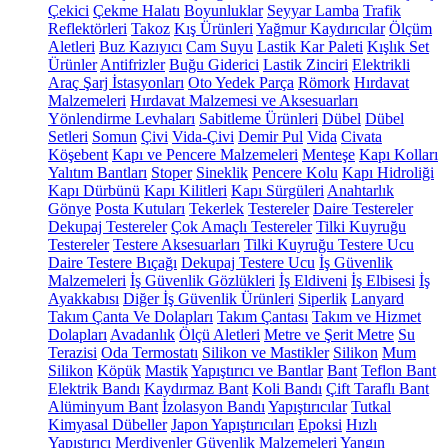
Çekici
Çekme Halatı
Boyunluklar
Seyyar Lamba
Trafik
Reflektörleri
Takoz
Kış Ürünleri
Yağmur Kaydırıcılar
Ölçüm
Aletleri
Buz Kazıyıcı
Cam Suyu
Lastik Kar Paleti
Kışlık Set
Ürünler
Antifrizler
Buğu Giderici
Lastik Zinciri
Elektrikli
Araç Şarj İstasyonları
Oto Yedek Parça
Römork
Hırdavat
Malzemeleri
Hırdavat Malzemesi ve Aksesuarları
Yönlendirme Levhaları
Sabitleme Ürünleri
Dübel
Dübel
Setleri
Somun
Çivi
Vida-Çivi
Demir Pul
Vida
Civata
Köşebent
Kapı ve Pencere Malzemeleri
Menteşe
Kapı Kolları
Yalıtım Bantları
Stoper
Sineklik
Pencere Kolu
Kapı Hidroliği
Kapı Dürbünü
Kapı Kilitleri
Kapı Sürgüleri
Anahtarlık
Gönye
Posta Kutuları
Tekerlek
Testereler
Daire Testereler
Dekupaj Testereler
Çok Amaçlı Testereler
Tilki Kuyruğu
Testereler
Testere Aksesuarları
Tilki Kuyruğu Testere Ucu
Daire Testere Bıçağı
Dekupaj Testere Ucu
İş Güvenlik
Malzemeleri
İş Güvenlik Gözlükleri
İş Eldiveni
İş Elbisesi
İş
Ayakkabısı
Diğer İş Güvenlik Ürünleri
Siperlik
Lanyard
Takım Çanta Ve Dolapları
Takım Çantası
Takım ve Hizmet
Dolapları
Avadanlık
Ölçü Aletleri
Metre ve Şerit Metre
Su
Terazisi
Oda Termostatı
Silikon ve Mastikler
Silikon
Mum
Silikon
Köpük
Mastik
Yapıştırıcı ve Bantlar
Bant
Teflon Bant
Elektrik Bandı
Kaydırmaz Bant
Koli Bandı
Çift Taraflı Bant
Alüminyum Bant
İzolasyon Bandı
Yapıştırıcılar
Tutkal
Kimyasal Dübeller
Japon Yapıştırıcıları
Epoksi
Hızlı
Yapıştırıcı
Merdivenler
Güvenlik Malzemeleri
Yangın