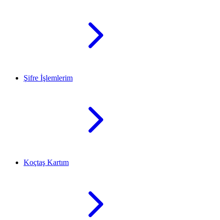
Şifre İşlemlerim
Koçtaş Kartım