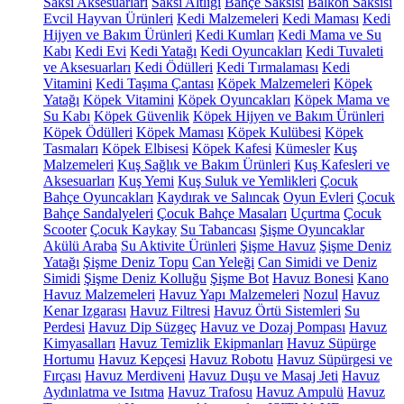
Saksı Aksesuarları
Saksı Altlığı
Bahçe Saksısı
Balkon Saksısı
Evcil Hayvan Ürünleri
Kedi Malzemeleri
Kedi Maması
Kedi
Hijyen ve Bakım Ürünleri
Kedi Kumları
Kedi Mama ve Su
Kabı
Kedi Evi
Kedi Yatağı
Kedi Oyuncakları
Kedi Tuvaleti
ve Aksesuarları
Kedi Ödülleri
Kedi Tırmalaması
Kedi
Vitamini
Kedi Taşıma Çantası
Köpek Malzemeleri
Köpek
Yatağı
Köpek Vitamini
Köpek Oyuncakları
Köpek Mama ve
Su Kabı
Köpek Güvenlik
Köpek Hijyen ve Bakım Ürünleri
Köpek Ödülleri
Köpek Maması
Köpek Kulübesi
Köpek
Tasmaları
Köpek Elbisesi
Köpek Kafesi
Kümesler
Kuş
Malzemeleri
Kuş Sağlık ve Bakım Ürünleri
Kuş Kafesleri ve
Aksesuarları
Kuş Yemi
Kuş Suluk ve Yemlikleri
Çocuk
Bahçe Oyuncakları
Kaydırak ve Salıncak
Oyun Evleri
Çocuk
Bahçe Sandalyeleri
Çocuk Bahçe Masaları
Uçurtma
Çocuk
Scooter
Çocuk Kaykay
Su Tabancası
Şişme Oyuncaklar
Akülü Araba
Su Aktivite Ürünleri
Şişme Havuz
Şişme Deniz
Yatağı
Şişme Deniz Topu
Can Yeleği
Can Simidi ve Deniz
Simidi
Şişme Deniz Kolluğu
Şişme Bot
Havuz Bonesi
Kano
Havuz Malzemeleri
Havuz Yapı Malzemeleri
Nozul
Havuz
Kenar Izgarası
Havuz Filtresi
Havuz Örtü Sistemleri
Su
Perdesi
Havuz Dip Süzgeç
Havuz ve Dozaj Pompası
Havuz
Kimyasalları
Havuz Temizlik Ekipmanları
Havuz Süpürge
Hortumu
Havuz Kepçesi
Havuz Robotu
Havuz Süpürgesi ve
Fırçası
Havuz Merdiveni
Havuz Duşu ve Masaj Jeti
Havuz
Aydınlatma ve Isıtma
Havuz Trafosu
Havuz Ampulü
Havuz