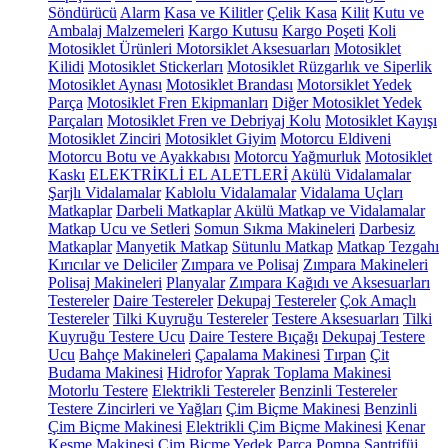
Söndürücü
Alarm
Kasa ve Kilitler
Çelik Kasa
Kilit
Kutu ve
Ambalaj Malzemeleri
Kargo Kutusu
Kargo Poşeti
Koli
Motosiklet Ürünleri
Motorsiklet Aksesuarları
Motosiklet
Kilidi
Motosiklet Stickerları
Motosiklet Rüzgarlık ve Siperlik
Motosiklet Aynası
Motosiklet Brandası
Motorsiklet Yedek
Parça
Motosiklet Fren Ekipmanları
Diğer Motosiklet Yedek
Parçaları
Motosiklet Fren ve Debriyaj Kolu
Motosiklet Kayışı
Motosiklet Zinciri
Motosiklet Giyim
Motorcu Eldiveni
Motorcu Botu ve Ayakkabısı
Motorcu Yağmurluk
Motosiklet
Kaskı
ELEKTRİKLİ EL ALETLERİ
Akülü Vidalamalar
Şarjlı Vidalamalar
Kablolu Vidalamalar
Vidalama Uçları
Matkaplar
Darbeli Matkaplar
Akülü Matkap ve Vidalamalar
Matkap Ucu ve Setleri
Somun Sıkma Makineleri
Darbesiz
Matkaplar
Manyetik Matkap
Sütunlu Matkap
Matkap Tezgahı
Kırıcılar ve Deliciler
Zımpara ve Polisaj
Zımpara Makineleri
Polisaj Makineleri
Planyalar
Zımpara Kağıdı ve Aksesuarları
Testereler
Daire Testereler
Dekupaj Testereler
Çok Amaçlı
Testereler
Tilki Kuyruğu Testereler
Testere Aksesuarları
Tilki
Kuyruğu Testere Ucu
Daire Testere Bıçağı
Dekupaj Testere
Ucu
Bahçe Makineleri
Çapalama Makinesi
Tırpan
Çit
Budama Makinesi
Hidrofor
Yaprak Toplama Makinesi
Motorlu Testere
Elektrikli Testereler
Benzinli Testereler
Testere Zincirleri ve Yağları
Çim Biçme Makinesi
Benzinli
Çim Biçme Makinesi
Elektrikli Çim Biçme Makinesi
Kenar
Kesme Makinesi
Çim Biçme Yedek Parça
Pompa
Santrifüj