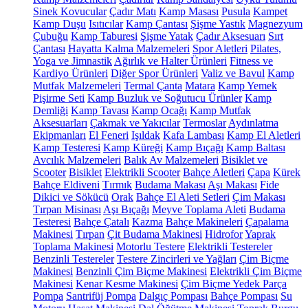
Sinek Kovucular
Çadır Matı
Kamp Masası
Pusula
Kampet
Kamp Duşu
Isıtıcılar
Kamp Çantası
Şişme Yastık
Magnezyum
Çubuğu
Kamp Taburesi
Şişme Yatak
Çadır Aksesuarı
Sırt
Çantası
Hayatta Kalma Malzemeleri
Spor Aletleri
Pilates,
Yoga ve Jimnastik
Ağırlık ve Halter Ürünleri
Fitness ve
Kardiyo Ürünleri
Diğer Spor Ürünleri
Valiz ve Bavul
Kamp
Mutfak Malzemeleri
Termal Çanta
Matara
Kamp Yemek
Pişirme Seti
Kamp Buzluk ve Soğutucu Ürünler
Kamp
Demliği
Kamp Tavası
Kamp Ocağı
Kamp Mutfak
Aksesuarları
Çakmak ve Yakıcılar
Termoslar
Aydınlatma
Ekipmanları
El Feneri
Işıldak
Kafa Lambası
Kamp El Aletleri
Kamp Testeresi
Kamp Küreği
Kamp Bıçağı
Kamp Baltası
Avcılık Malzemeleri
Balık Av Malzemeleri
Bisiklet ve
Scooter
Bisiklet
Elektrikli Scooter
Bahçe Aletleri
Çapa
Kürek
Bahçe Eldiveni
Tırmık
Budama Makası
Aşı Makası
Fide
Dikici ve Sökücü
Orak
Bahçe El Aleti Setleri
Çim Makası
Tırpan Misinası
Aşı Bıçağı
Meyve Toplama Aleti
Budama
Testeresi
Bahçe Çatalı
Kazma
Bahçe Makineleri
Çapalama
Makinesi
Tırpan
Çit Budama Makinesi
Hidrofor
Yaprak
Toplama Makinesi
Motorlu Testere
Elektrikli Testereler
Benzinli Testereler
Testere Zincirleri ve Yağları
Çim Biçme
Makinesi
Benzinli Çim Biçme Makinesi
Elektrikli Çim Biçme
Makinesi
Kenar Kesme Makinesi
Çim Biçme Yedek Parça
Pompa
Santrifüj Pompa
Dalgıç Pompası
Bahçe Pompası
Su