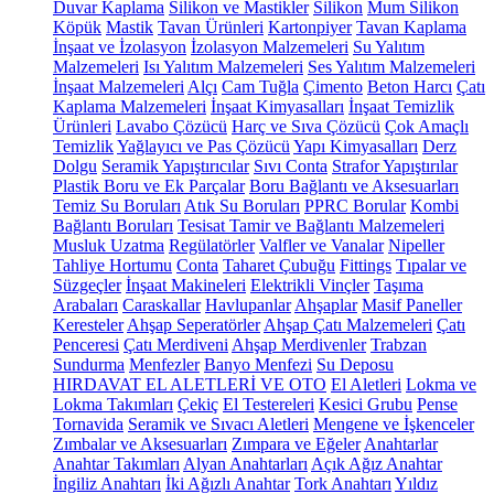
Duvar Kaplama
Silikon ve Mastikler
Silikon
Mum Silikon
Köpük
Mastik
Tavan Ürünleri
Kartonpiyer
Tavan Kaplama
İnşaat ve İzolasyon
İzolasyon Malzemeleri
Su Yalıtım
Malzemeleri
Isı Yalıtım Malzemeleri
Ses Yalıtım Malzemeleri
İnşaat Malzemeleri
Alçı
Cam Tuğla
Çimento
Beton Harcı
Çatı
Kaplama Malzemeleri
İnşaat Kimyasalları
İnşaat Temizlik
Ürünleri
Lavabo Çözücü
Harç ve Sıva Çözücü
Çok Amaçlı
Temizlik
Yağlayıcı ve Pas Çözücü
Yapı Kimyasalları
Derz
Dolgu
Seramik Yapıştırıcılar
Sıvı Conta
Strafor Yapıştırılar
Plastik Boru ve Ek Parçalar
Boru Bağlantı ve Aksesuarları
Temiz Su Boruları
Atık Su Boruları
PPRC Borular
Kombi
Bağlantı Boruları
Tesisat Tamir ve Bağlantı Malzemeleri
Musluk Uzatma
Regülatörler
Valfler ve Vanalar
Nipeller
Tahliye Hortumu
Conta
Taharet Çubuğu
Fittings
Tıpalar ve
Süzgeçler
İnşaat Makineleri
Elektrikli Vinçler
Taşıma
Arabaları
Caraskallar
Havlupanlar
Ahşaplar
Masif Paneller
Keresteler
Ahşap Seperatörler
Ahşap Çatı Malzemeleri
Çatı
Penceresi
Çatı Merdiveni
Ahşap Merdivenler
Trabzan
Sundurma
Menfezler
Banyo Menfezi
Su Deposu
HIRDAVAT EL ALETLERİ VE OTO
El Aletleri
Lokma ve
Lokma Takımları
Çekiç
El Testereleri
Kesici Grubu
Pense
Tornavida
Seramik ve Sıvacı Aletleri
Mengene ve İşkenceler
Zımbalar ve Aksesuarları
Zımpara ve Eğeler
Anahtarlar
Anahtar Takımları
Alyan Anahtarları
Açık Ağız Anahtar
İngiliz Anahtarı
İki Ağızlı Anahtar
Tork Anahtarı
Yıldız