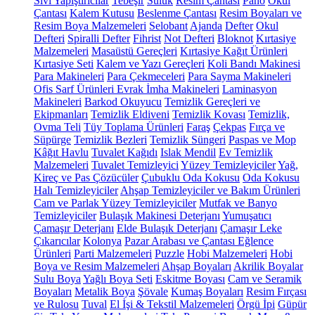
Sıvı Yapıştırıcılar
Tebeşir
Suluk
Resim Çantası
Pano
Okul
Çantası
Kalem Kutusu
Beslenme Çantası
Resim Boyaları ve
Resim Boya Malzemeleri
Selobant
Ajanda
Defter
Okul
Defteri
Spiralli Defter
Fihrist
Not Defteri
Bloknot
Kırtasiye
Malzemeleri
Masaüstü Gereçleri
Kırtasiye Kağıt Ürünleri
Kırtasiye Seti
Kalem ve Yazı Gereçleri
Koli Bandı Makinesi
Para Makineleri
Para Çekmeceleri
Para Sayma Makineleri
Ofis Sarf Ürünleri
Evrak İmha Makineleri
Laminasyon
Makineleri
Barkod Okuyucu
Temizlik Gereçleri ve
Ekipmanları
Temizlik Eldiveni
Temizlik Kovası
Temizlik,
Ovma Teli
Tüy Toplama Ürünleri
Faraş
Çekpas
Fırça ve
Süpürge
Temizlik Bezleri
Temizlik Süngeri
Paspas ve Mop
Kâğıt Havlu
Tuvalet Kağıdı
Islak Mendil
Ev Temizlik
Malzemeleri
Tuvalet Temizleyici
Yüzey Temizleyiciler
Yağ,
Kireç ve Pas Çözücüler
Çubuklu Oda Kokusu
Oda Kokusu
Halı Temizleyiciler
Ahşap Temizleyiciler ve Bakım Ürünleri
Cam ve Parlak Yüzey Temizleyiciler
Mutfak ve Banyo
Temizleyiciler
Bulaşık Makinesi Deterjanı
Yumuşatıcı
Çamaşır Deterjanı
Elde Bulaşık Deterjanı
Çamaşır Leke
Çıkarıcılar
Kolonya
Pazar Arabası ve Çantası
Eğlence
Ürünleri
Parti Malzemeleri
Puzzle
Hobi Malzemeleri
Hobi
Boya ve Resim Malzemeleri
Ahşap Boyaları
Akrilik Boyalar
Sulu Boya
Yağlı Boya Seti
Eskitme Boyası
Cam ve Seramik
Boyaları
Metalik Boya
Şövale
Kumaş Boyaları
Resim Fırçası
ve Rulosu
Tuval
El İşi & Tekstil Malzemeleri
Örgü İpi
Güpür