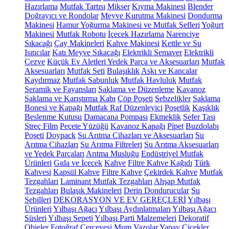
Hazırlama
Mutfak Tartısı
Mikser
Kıyma Makinesi
Blender
Doğrayıcı ve Rondolar
Meyve Kurutma Makinesi
Dondurma
Makinesi
Hamur Yoğurma Makinesi ve Mutfak Şefleri
Yoğurt
Makinesi
Mutfak Robotu
İçecek Hazırlama
Narenciye
Sıkacağı
Çay Makineleri
Kahve Makinesi
Kettle ve Su
Isıtıcılar
Katı Meyve Sıkacağı
Elektrikli Semaver
Elektrikli
Cezve
Küçük Ev Aletleri Yedek Parça ve Aksesuarları
Mutfak
Aksesuarları
Mutfak Seti
Bulaşıklık
Askı ve Kancalar
Kaydırmaz
Mutfak Sabunluk
Mutfak Havluluk
Mutfak
Seramik ve Fayansları
Saklama ve Düzenleme
Kavanoz
Saklama ve Karıştırma Kabı
Çöp Poşeti
Sebzelikler
Saklama
Bonesi ve Kapağı
Mutfak Raf Düzenleyici
Poşetlik
Kaşıklık
Beslenme Kutusu
Damacana Pompası
Ekmeklik
Sefer Tası
Streç Film
Peçete Yüzüğü
Kavanoz Kapağı
Pipet
Buzdolabı
Poşeti
Doypack
Su Arıtma Cihazları ve Aksesuarları
Su
Arıtma Cihazları
Su Arıtma Filtreleri
Su Arıtma Aksesuarları
ve Yedek Parçaları
Arıtma Musluğu
Endüstriyel Mutfak
Ürünleri
Gıda ve İçecek
Kahve
Filtre Kahve Kağıdı
Türk
Kahvesi
Kapsül Kahve
Filtre Kahve
Çekirdek Kahve
Mutfak
Tezgahları
Laminant Mutfak Tezgahları
Ahşap Mutfak
Tezgahları
Bulaşık Makineleri
Derin Dondurucular
Su
Sebilleri
DEKORASYON VE EV GEREÇLERİ
Yılbaşı
Ürünleri
Yılbaşı Ağacı
Yılbaşı Aydınlatmaları
Yılbaşı Ağacı
Süsleri
Yılbaşı Sepeti
Yılbaşı Parti Malzemeleri
Dekoratif
Objeler
Fotoğraf Çerçevesi
Mum
Vazolar
Yapay Çiçekler