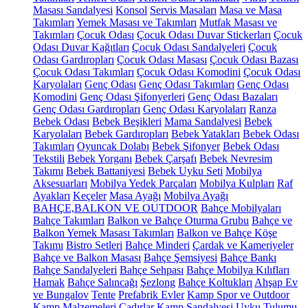
Masası Sandalyesi
Konsol
Servis Masaları
Masa ve Masa
Takımları
Yemek Masası ve Takımları
Mutfak Masası ve
Takımları
Çocuk Odası
Çocuk Odası Duvar Stickerları
Çocuk
Odası Duvar Kağıtları
Çocuk Odası Sandalyeleri
Çocuk
Odası Gardıropları
Çocuk Odası Masası
Çocuk Odası Bazası
Çocuk Odası Takımları
Çocuk Odası Komodini
Çocuk Odası
Karyolaları
Genç Odası
Genç Odası Takımları
Genç Odası
Komodini
Genç Odası Şifonyerleri
Genç Odası Bazaları
Genç Odası Gardıropları
Genç Odası Karyolaları
Ranza
Bebek Odası
Bebek Beşikleri
Mama Sandalyesi
Bebek
Karyolaları
Bebek Gardıropları
Bebek Yatakları
Bebek Odası
Takımları
Oyuncak Dolabı
Bebek Şifonyer
Bebek Odası
Tekstili
Bebek Yorganı
Bebek Çarşafı
Bebek Nevresim
Takımı
Bebek Battaniyesi
Bebek Uyku Seti
Mobilya
Aksesuarları
Mobilya Yedek Parçaları
Mobilya Kulpları
Raf
Ayakları
Keçeler
Masa Ayağı
Mobilya Ayağı
BAHÇE,BALKON VE OUTDOOR
Bahçe Mobilyaları
Bahçe Takımları
Balkon ve Bahçe Oturma Grubu
Bahçe ve
Balkon Yemek Masası Takımları
Balkon ve Bahçe Köşe
Takımı
Bistro Setleri
Bahçe Minderi
Çardak ve Kameriyeler
Bahçe ve Balkon Masası
Bahçe Şemsiyesi
Bahçe Bankı
Bahçe Sandalyeleri
Bahçe Sehpası
Bahçe Mobilya Kılıfları
Hamak
Bahçe Salıncağı
Şezlong
Bahçe Koltukları
Ahşap Ev
ve Bungalov
Tente
Prefabrik Evler
Kamp Spor ve Outdoor
Kamp Malzemeleri
Çadırlar
Kamp Sandalyesi
Uyku Tulumu