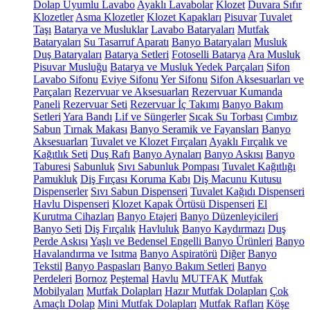
Dolap Uyumlu Lavabo
Ayaklı Lavabolar
Klozet
Duvara Sıfır
Klozetler
Asma Klozetler
Klozet Kapakları
Pisuvar
Tuvalet
Taşı
Batarya ve Musluklar
Lavabo Bataryaları
Mutfak
Bataryaları
Su Tasarruf Aparatı
Banyo Bataryaları
Musluk
Duş Bataryaları
Batarya Setleri
Fotoselli Batarya
Ara Musluk
Pisuvar Musluğu
Batarya ve Musluk Yedek Parçaları
Sifon
Lavabo Sifonu
Eviye Sifonu
Yer Sifonu
Sifon Aksesuarları ve
Parçaları
Rezervuar ve Aksesuarları
Rezervuar Kumanda
Paneli
Rezervuar Seti
Rezervuar İç Takımı
Banyo Bakım
Setleri
Yara Bandı
Lif ve Süngerler
Sıcak Su Torbası
Cımbız
Sabun
Tırnak Makası
Banyo Seramik ve Fayansları
Banyo
Aksesuarları
Tuvalet ve Klozet Fırçaları
Ayaklı Fırçalık ve
Kağıtlık Seti
Duş Rafı
Banyo Aynaları
Banyo Askısı
Banyo
Taburesi
Sabunluk
Sıvı Sabunluk Pompası
Tuvalet Kağıtlığı
Pamukluk
Diş Fırçası Koruma Kabı
Diş Macunu Kutusu
Dispenserler
Sıvı Sabun Dispenseri
Tuvalet Kağıdı Dispenseri
Havlu Dispenseri
Klozet Kapak Örtüsü Dispenseri
El
Kurutma Cihazları
Banyo Etajeri
Banyo Düzenleyicileri
Banyo Seti
Diş Fırçalık
Havluluk
Banyo Kaydırmazı
Duş
Perde Askısı
Yaşlı ve Bedensel Engelli Banyo Ürünleri
Banyo
Havalandırma ve Isıtma
Banyo Aspiratörü
Diğer
Banyo
Tekstil
Banyo Paspasları
Banyo Bakım Setleri
Banyo
Perdeleri
Bornoz
Peştemal
Havlu
MUTFAK
Mutfak
Mobilyaları
Mutfak Dolapları
Hazır Mutfak Dolapları
Çok
Amaçlı Dolap
Mini Mutfak Dolapları
Mutfak Rafları
Köşe