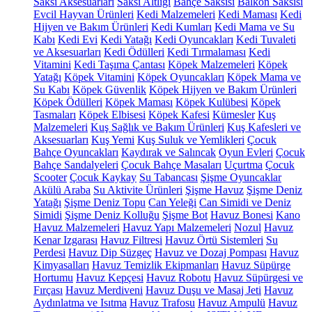
Saksı Aksesuarları
Saksı Altlığı
Bahçe Saksısı
Balkon Saksısı
Evcil Hayvan Ürünleri
Kedi Malzemeleri
Kedi Maması
Kedi
Hijyen ve Bakım Ürünleri
Kedi Kumları
Kedi Mama ve Su
Kabı
Kedi Evi
Kedi Yatağı
Kedi Oyuncakları
Kedi Tuvaleti
ve Aksesuarları
Kedi Ödülleri
Kedi Tırmalaması
Kedi
Vitamini
Kedi Taşıma Çantası
Köpek Malzemeleri
Köpek
Yatağı
Köpek Vitamini
Köpek Oyuncakları
Köpek Mama ve
Su Kabı
Köpek Güvenlik
Köpek Hijyen ve Bakım Ürünleri
Köpek Ödülleri
Köpek Maması
Köpek Kulübesi
Köpek
Tasmaları
Köpek Elbisesi
Köpek Kafesi
Kümesler
Kuş
Malzemeleri
Kuş Sağlık ve Bakım Ürünleri
Kuş Kafesleri ve
Aksesuarları
Kuş Yemi
Kuş Suluk ve Yemlikleri
Çocuk
Bahçe Oyuncakları
Kaydırak ve Salıncak
Oyun Evleri
Çocuk
Bahçe Sandalyeleri
Çocuk Bahçe Masaları
Uçurtma
Çocuk
Scooter
Çocuk Kaykay
Su Tabancası
Şişme Oyuncaklar
Akülü Araba
Su Aktivite Ürünleri
Şişme Havuz
Şişme Deniz
Yatağı
Şişme Deniz Topu
Can Yeleği
Can Simidi ve Deniz
Simidi
Şişme Deniz Kolluğu
Şişme Bot
Havuz Bonesi
Kano
Havuz Malzemeleri
Havuz Yapı Malzemeleri
Nozul
Havuz
Kenar Izgarası
Havuz Filtresi
Havuz Örtü Sistemleri
Su
Perdesi
Havuz Dip Süzgeç
Havuz ve Dozaj Pompası
Havuz
Kimyasalları
Havuz Temizlik Ekipmanları
Havuz Süpürge
Hortumu
Havuz Kepçesi
Havuz Robotu
Havuz Süpürgesi ve
Fırçası
Havuz Merdiveni
Havuz Duşu ve Masaj Jeti
Havuz
Aydınlatma ve Isıtma
Havuz Trafosu
Havuz Ampulü
Havuz