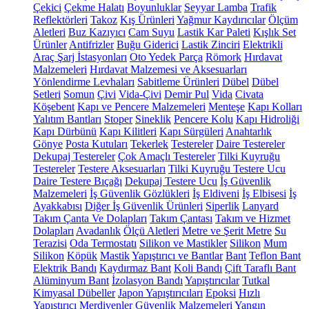
Çekici
Çekme Halatı
Boyunluklar
Seyyar Lamba
Trafik
Reflektörleri
Takoz
Kış Ürünleri
Yağmur Kaydırıcılar
Ölçüm
Aletleri
Buz Kazıyıcı
Cam Suyu
Lastik Kar Paleti
Kışlık Set
Ürünler
Antifrizler
Buğu Giderici
Lastik Zinciri
Elektrikli
Araç Şarj İstasyonları
Oto Yedek Parça
Römork
Hırdavat
Malzemeleri
Hırdavat Malzemesi ve Aksesuarları
Yönlendirme Levhaları
Sabitleme Ürünleri
Dübel
Dübel
Setleri
Somun
Çivi
Vida-Çivi
Demir Pul
Vida
Civata
Köşebent
Kapı ve Pencere Malzemeleri
Menteşe
Kapı Kolları
Yalıtım Bantları
Stoper
Sineklik
Pencere Kolu
Kapı Hidroliği
Kapı Dürbünü
Kapı Kilitleri
Kapı Sürgüleri
Anahtarlık
Gönye
Posta Kutuları
Tekerlek
Testereler
Daire Testereler
Dekupaj Testereler
Çok Amaçlı Testereler
Tilki Kuyruğu
Testereler
Testere Aksesuarları
Tilki Kuyruğu Testere Ucu
Daire Testere Bıçağı
Dekupaj Testere Ucu
İş Güvenlik
Malzemeleri
İş Güvenlik Gözlükleri
İş Eldiveni
İş Elbisesi
İş
Ayakkabısı
Diğer İş Güvenlik Ürünleri
Siperlik
Lanyard
Takım Çanta Ve Dolapları
Takım Çantası
Takım ve Hizmet
Dolapları
Avadanlık
Ölçü Aletleri
Metre ve Şerit Metre
Su
Terazisi
Oda Termostatı
Silikon ve Mastikler
Silikon
Mum
Silikon
Köpük
Mastik
Yapıştırıcı ve Bantlar
Bant
Teflon Bant
Elektrik Bandı
Kaydırmaz Bant
Koli Bandı
Çift Taraflı Bant
Alüminyum Bant
İzolasyon Bandı
Yapıştırıcılar
Tutkal
Kimyasal Dübeller
Japon Yapıştırıcıları
Epoksi
Hızlı
Yapıştırıcı
Merdivenler
Güvenlik Malzemeleri
Yangın