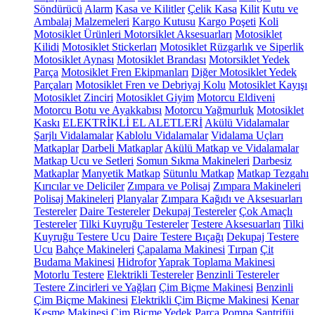
Söndürücü
Alarm
Kasa ve Kilitler
Çelik Kasa
Kilit
Kutu ve
Ambalaj Malzemeleri
Kargo Kutusu
Kargo Poşeti
Koli
Motosiklet Ürünleri
Motorsiklet Aksesuarları
Motosiklet
Kilidi
Motosiklet Stickerları
Motosiklet Rüzgarlık ve Siperlik
Motosiklet Aynası
Motosiklet Brandası
Motorsiklet Yedek
Parça
Motosiklet Fren Ekipmanları
Diğer Motosiklet Yedek
Parçaları
Motosiklet Fren ve Debriyaj Kolu
Motosiklet Kayışı
Motosiklet Zinciri
Motosiklet Giyim
Motorcu Eldiveni
Motorcu Botu ve Ayakkabısı
Motorcu Yağmurluk
Motosiklet
Kaskı
ELEKTRİKLİ EL ALETLERİ
Akülü Vidalamalar
Şarjlı Vidalamalar
Kablolu Vidalamalar
Vidalama Uçları
Matkaplar
Darbeli Matkaplar
Akülü Matkap ve Vidalamalar
Matkap Ucu ve Setleri
Somun Sıkma Makineleri
Darbesiz
Matkaplar
Manyetik Matkap
Sütunlu Matkap
Matkap Tezgahı
Kırıcılar ve Deliciler
Zımpara ve Polisaj
Zımpara Makineleri
Polisaj Makineleri
Planyalar
Zımpara Kağıdı ve Aksesuarları
Testereler
Daire Testereler
Dekupaj Testereler
Çok Amaçlı
Testereler
Tilki Kuyruğu Testereler
Testere Aksesuarları
Tilki
Kuyruğu Testere Ucu
Daire Testere Bıçağı
Dekupaj Testere
Ucu
Bahçe Makineleri
Çapalama Makinesi
Tırpan
Çit
Budama Makinesi
Hidrofor
Yaprak Toplama Makinesi
Motorlu Testere
Elektrikli Testereler
Benzinli Testereler
Testere Zincirleri ve Yağları
Çim Biçme Makinesi
Benzinli
Çim Biçme Makinesi
Elektrikli Çim Biçme Makinesi
Kenar
Kesme Makinesi
Çim Biçme Yedek Parça
Pompa
Santrifüj