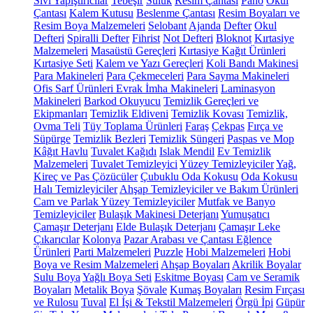
Sıvı Yapıştırıcılar
Tebeşir
Suluk
Resim Çantası
Pano
Okul
Çantası
Kalem Kutusu
Beslenme Çantası
Resim Boyaları ve
Resim Boya Malzemeleri
Selobant
Ajanda
Defter
Okul
Defteri
Spiralli Defter
Fihrist
Not Defteri
Bloknot
Kırtasiye
Malzemeleri
Masaüstü Gereçleri
Kırtasiye Kağıt Ürünleri
Kırtasiye Seti
Kalem ve Yazı Gereçleri
Koli Bandı Makinesi
Para Makineleri
Para Çekmeceleri
Para Sayma Makineleri
Ofis Sarf Ürünleri
Evrak İmha Makineleri
Laminasyon
Makineleri
Barkod Okuyucu
Temizlik Gereçleri ve
Ekipmanları
Temizlik Eldiveni
Temizlik Kovası
Temizlik,
Ovma Teli
Tüy Toplama Ürünleri
Faraş
Çekpas
Fırça ve
Süpürge
Temizlik Bezleri
Temizlik Süngeri
Paspas ve Mop
Kâğıt Havlu
Tuvalet Kağıdı
Islak Mendil
Ev Temizlik
Malzemeleri
Tuvalet Temizleyici
Yüzey Temizleyiciler
Yağ,
Kireç ve Pas Çözücüler
Çubuklu Oda Kokusu
Oda Kokusu
Halı Temizleyiciler
Ahşap Temizleyiciler ve Bakım Ürünleri
Cam ve Parlak Yüzey Temizleyiciler
Mutfak ve Banyo
Temizleyiciler
Bulaşık Makinesi Deterjanı
Yumuşatıcı
Çamaşır Deterjanı
Elde Bulaşık Deterjanı
Çamaşır Leke
Çıkarıcılar
Kolonya
Pazar Arabası ve Çantası
Eğlence
Ürünleri
Parti Malzemeleri
Puzzle
Hobi Malzemeleri
Hobi
Boya ve Resim Malzemeleri
Ahşap Boyaları
Akrilik Boyalar
Sulu Boya
Yağlı Boya Seti
Eskitme Boyası
Cam ve Seramik
Boyaları
Metalik Boya
Şövale
Kumaş Boyaları
Resim Fırçası
ve Rulosu
Tuval
El İşi & Tekstil Malzemeleri
Örgü İpi
Güpür