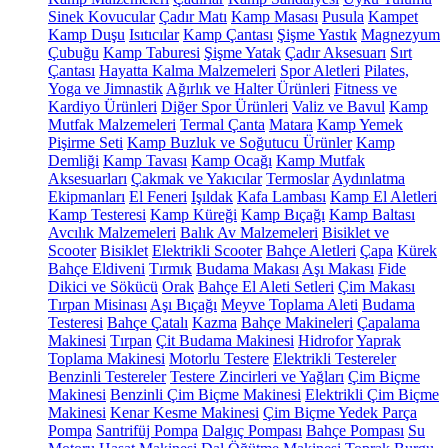
Sinek Kovucular
Çadır Matı
Kamp Masası
Pusula
Kampet
Kamp Duşu
Isıtıcılar
Kamp Çantası
Şişme Yastık
Magnezyum
Çubuğu
Kamp Taburesi
Şişme Yatak
Çadır Aksesuarı
Sırt
Çantası
Hayatta Kalma Malzemeleri
Spor Aletleri
Pilates,
Yoga ve Jimnastik
Ağırlık ve Halter Ürünleri
Fitness ve
Kardiyo Ürünleri
Diğer Spor Ürünleri
Valiz ve Bavul
Kamp
Mutfak Malzemeleri
Termal Çanta
Matara
Kamp Yemek
Pişirme Seti
Kamp Buzluk ve Soğutucu Ürünler
Kamp
Demliği
Kamp Tavası
Kamp Ocağı
Kamp Mutfak
Aksesuarları
Çakmak ve Yakıcılar
Termoslar
Aydınlatma
Ekipmanları
El Feneri
Işıldak
Kafa Lambası
Kamp El Aletleri
Kamp Testeresi
Kamp Küreği
Kamp Bıçağı
Kamp Baltası
Avcılık Malzemeleri
Balık Av Malzemeleri
Bisiklet ve
Scooter
Bisiklet
Elektrikli Scooter
Bahçe Aletleri
Çapa
Kürek
Bahçe Eldiveni
Tırmık
Budama Makası
Aşı Makası
Fide
Dikici ve Sökücü
Orak
Bahçe El Aleti Setleri
Çim Makası
Tırpan Misinası
Aşı Bıçağı
Meyve Toplama Aleti
Budama
Testeresi
Bahçe Çatalı
Kazma
Bahçe Makineleri
Çapalama
Makinesi
Tırpan
Çit Budama Makinesi
Hidrofor
Yaprak
Toplama Makinesi
Motorlu Testere
Elektrikli Testereler
Benzinli Testereler
Testere Zincirleri ve Yağları
Çim Biçme
Makinesi
Benzinli Çim Biçme Makinesi
Elektrikli Çim Biçme
Makinesi
Kenar Kesme Makinesi
Çim Biçme Yedek Parça
Pompa
Santrifüj Pompa
Dalgıç Pompası
Bahçe Pompası
Su