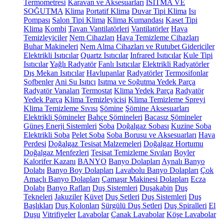
Termometresi
Karavan ve Aksesuarları
ISITMA VE
SOĞUTMA
Klima
Portatif Klima
Duvar Tipi Klima
Isı
Pompası
Salon Tipi Klima
Klima Kumandası
Kaset Tipi
Klima
Kombi
Tavan Vantilatörleri
Vantilatörler
Hava
Temizleyiciler
Nem Cihazları
Hava Temizleme Cihazları
Buhar Makineleri
Nem Alma Cihazları ve Rutubet Gidericiler
Elektrikli Isıtıcılar
Quartz Isıtıcılar
Infrared Isıtıcılar
Kule Tipi
Isıtıcılar
Yağlı Radyatör
Fanlı Isıtıcılar
Elektrikli Radyatörler
Dış Mekan Isıtıcılar
Havlupanlar
Radyatörler
Termosifonlar
Şofbenler
Ani Su Isıtıcı
Isıtma ve Soğutma Yedek Parça
Radyatör Vanaları
Termostat
Klima Yedek Parça
Radyatör
Yedek Parça
Klima Temizleyicisi
Klima Temizleme Spreyi
Klima Temizleme Sıvısı
Şömine
Şömine Aksesuarları
Elektrikli Şömineler
Bahçe Şömineleri
Bacasız Şömineler
Güneş Enerji Sistemleri
Soba
Doğalgaz Sobası
Kuzine Soba
Elektrikli Soba
Pelet Soba
Soba Borusu ve Aksesuarları
Hava
Perdesi
Doğalgaz Tesisat Malzemeleri
Doğalgaz Hortumu
Doğalgaz Menfezleri
Tesisat Temizleme Sıvıları
Boyler
Kalorifer Kazanı
BANYO
Banyo Dolapları
Aynalı Banyo
Dolabı
Banyo Boy Dolapları
Lavabolu Banyo Dolapları
Çok
Amaçlı Banyo Dolapları
Çamaşır Makinesi Dolapları
Ecza
Dolabı
Banyo Rafları
Duş Sistemleri
Duşakabin
Duş
Tekneleri
Jakuziler
Küvet
Duş Setleri
Duş Sistemleri
Duş
Başlıkları
Duş Kolonları
Sürgülü Duş Setleri
Duş Spiralleri
El
Duşu
Vitrifiyeler
Lavabolar
Çanak Lavabolar
Köşe Lavabolar