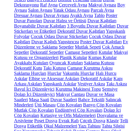
Dekorasyonu
Raf
Ayna
Çerçeveli Ayna
Makyaj Aynası
Boy
Aynası
Salon Aynası
Yatak Odası Aynası
Parçalı Ayna
Dresuar Aynası
Duvar Aynası
Ayaklı Ayna
Tablo
Poster
Duvar Panoları
Duvar Halısı ve Örtüsü
Duvar Kağıtları
Boyanabilir Duvar Kağıtları
3 Boyutlu Duvar Kağıtları
Duvar
Stickerları ve Etiketleri
Dekoratif Duvar Kağıtları
Yapışkanlı
Folyolar
Çocuk Odası Duvar Stickerları
Çocuk Odası Duvar
Kağıtları
Duvar Kağıdı Yapıştırıcısı
Poster Duvar Kağıtları
Ev
Düzenleme ve Saklama
Sepetler
Mutfak Sepeti
Çok Amaçlı
Sepetler
Dekoratif Sepetler
Çamaşır Sepetleri
Kutular
Makyaj
Kutusu ve Organizerleri
Plastik Kutular
Kumaş Kutular
Ayakkabı Kutuları
Oyuncak Kutuları
Saklama Kutusu
Dekoratif Kutu
Takı Kutusu
Çamaşır Kurutma Askısı
Saklama Hurçları
Hurçlar
Vakumlu Hurçlar
Halı Hurcu
Askılar
Elbise ve Aksesuar Askıları
Dekoratif Askılar
Kapı
Arkası Askıları
Yapışkanlı Askılar
Vestiyer Askısı
Takı Askısı
Bavul İçi Düzenleyici
Kurutma Makinesi Topu
Şemsiye
Dolap İçi Düzenleyici
Makyaj Çantası
Duvar ve Masa
Saatleri
Masa Saati
Duvar Saatleri
Bahçe Tekstili
Salıncak
Minderleri
Ütü Masası
Çöp Kovaları
Banyo Çöp Kovaları
Mutfak Çöp Kovaları
Endüstriyel Çöp Kovaları
Dolap İçi
Çöp Kovaları
Kırtasiye ve Ofis Malzemeleri
Dosyalama ve
Arşivleme
Poşet Dosya
Evrak Rafı
Çıtçıtlı Dosya
Klasör
Telli
Dosya
Etiketlik
Okul Malzemeleri
Yazı Tahtası
Tahta Silgisi