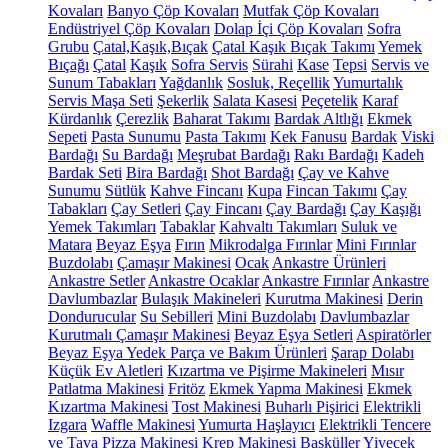
Kovaları
Banyo Çöp Kovaları
Mutfak Çöp Kovaları
Endüstriyel Çöp Kovaları
Dolap İçi Çöp Kovaları
Sofra
Grubu
Çatal,Kaşık,Bıçak
Çatal Kaşık Bıçak Takımı
Yemek
Bıçağı
Çatal
Kaşık
Sofra Servis
Sürahi
Kase
Tepsi
Servis ve
Sunum Tabakları
Yağdanlık
Sosluk, Reçellik
Yumurtalık
Servis Maşa Seti
Şekerlik
Salata Kasesi
Peçetelik
Karaf
Kürdanlık
Çerezlik
Baharat Takımı
Bardak Altlığı
Ekmek
Sepeti
Pasta Sunumu
Pasta Takımı
Kek Fanusu
Bardak
Viski
Bardağı
Su Bardağı
Meşrubat Bardağı
Rakı Bardağı
Kadeh
Bardak Seti
Bira Bardağı
Shot Bardağı
Çay ve Kahve
Sunumu
Sütlük
Kahve Fincanı
Kupa
Fincan Takımı
Çay
Tabakları
Çay Setleri
Çay Fincanı
Çay Bardağı
Çay Kaşığı
Yemek Takımları
Tabaklar
Kahvaltı Takımları
Suluk ve
Matara
Beyaz Eşya
Fırın
Mikrodalga Fırınlar
Mini Fırınlar
Buzdolabı
Çamaşır Makinesi
Ocak
Ankastre Ürünleri
Ankastre Setler
Ankastre Ocaklar
Ankastre Fırınlar
Ankastre
Davlumbazlar
Bulaşık Makineleri
Kurutma Makinesi
Derin
Dondurucular
Su Sebilleri
Mini Buzdolabı
Davlumbazlar
Kurutmalı Çamaşır Makinesi
Beyaz Eşya Setleri
Aspiratörler
Beyaz Eşya Yedek Parça ve Bakım Ürünleri
Şarap Dolabı
Küçük Ev Aletleri
Kızartma ve Pişirme Makineleri
Mısır
Patlatma Makinesi
Fritöz
Ekmek Yapma Makinesi
Ekmek
Kızartma Makinesi
Tost Makinesi
Buharlı Pişirici
Elektrikli
Izgara
Waffle Makinesi
Yumurta Haşlayıcı
Elektrikli Tencere
ve Tava
Pizza Makinesi
Krep Makinesi
Basküller
Yiyecek