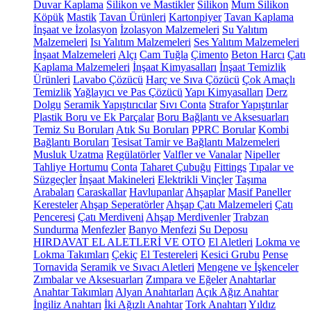
Duvar Kaplama
Silikon ve Mastikler
Silikon
Mum Silikon
Köpük
Mastik
Tavan Ürünleri
Kartonpiyer
Tavan Kaplama
İnşaat ve İzolasyon
İzolasyon Malzemeleri
Su Yalıtım
Malzemeleri
Isı Yalıtım Malzemeleri
Ses Yalıtım Malzemeleri
İnşaat Malzemeleri
Alçı
Cam Tuğla
Çimento
Beton Harcı
Çatı
Kaplama Malzemeleri
İnşaat Kimyasalları
İnşaat Temizlik
Ürünleri
Lavabo Çözücü
Harç ve Sıva Çözücü
Çok Amaçlı
Temizlik
Yağlayıcı ve Pas Çözücü
Yapı Kimyasalları
Derz
Dolgu
Seramik Yapıştırıcılar
Sıvı Conta
Strafor Yapıştırılar
Plastik Boru ve Ek Parçalar
Boru Bağlantı ve Aksesuarları
Temiz Su Boruları
Atık Su Boruları
PPRC Borular
Kombi
Bağlantı Boruları
Tesisat Tamir ve Bağlantı Malzemeleri
Musluk Uzatma
Regülatörler
Valfler ve Vanalar
Nipeller
Tahliye Hortumu
Conta
Taharet Çubuğu
Fittings
Tıpalar ve
Süzgeçler
İnşaat Makineleri
Elektrikli Vinçler
Taşıma
Arabaları
Caraskallar
Havlupanlar
Ahşaplar
Masif Paneller
Keresteler
Ahşap Seperatörler
Ahşap Çatı Malzemeleri
Çatı
Penceresi
Çatı Merdiveni
Ahşap Merdivenler
Trabzan
Sundurma
Menfezler
Banyo Menfezi
Su Deposu
HIRDAVAT EL ALETLERİ VE OTO
El Aletleri
Lokma ve
Lokma Takımları
Çekiç
El Testereleri
Kesici Grubu
Pense
Tornavida
Seramik ve Sıvacı Aletleri
Mengene ve İşkenceler
Zımbalar ve Aksesuarları
Zımpara ve Eğeler
Anahtarlar
Anahtar Takımları
Alyan Anahtarları
Açık Ağız Anahtar
İngiliz Anahtarı
İki Ağızlı Anahtar
Tork Anahtarı
Yıldız