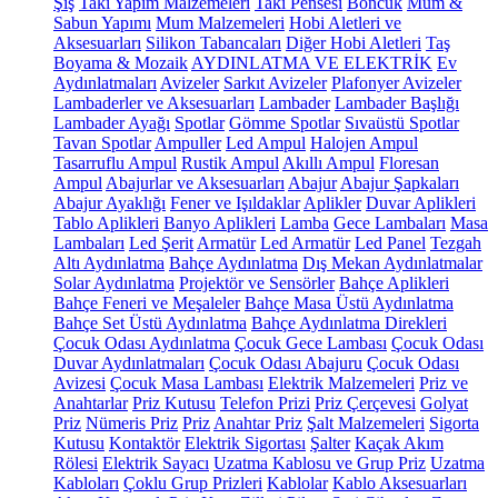
Şiş
Takı Yapım Malzemeleri
Takı Pensesi
Boncuk
Mum &
Sabun Yapımı
Mum Malzemeleri
Hobi Aletleri ve
Aksesuarları
Silikon Tabancaları
Diğer Hobi Aletleri
Taş
Boyama & Mozaik
AYDINLATMA VE ELEKTRİK
Ev
Aydınlatmaları
Avizeler
Sarkıt Avizeler
Plafonyer Avizeler
Lambaderler ve Aksesuarları
Lambader
Lambader Başlığı
Lambader Ayağı
Spotlar
Gömme Spotlar
Sıvaüstü Spotlar
Tavan Spotlar
Ampuller
Led Ampul
Halojen Ampul
Tasarruflu Ampul
Rustik Ampul
Akıllı Ampul
Floresan
Ampul
Abajurlar ve Aksesuarları
Abajur
Abajur Şapkaları
Abajur Ayaklığı
Fener ve Işıldaklar
Aplikler
Duvar Aplikleri
Tablo Aplikleri
Banyo Aplikleri
Lamba
Gece Lambaları
Masa
Lambaları
Led Şerit
Armatür
Led Armatür
Led Panel
Tezgah
Altı Aydınlatma
Bahçe Aydınlatma
Dış Mekan Aydınlatmalar
Solar Aydınlatma
Projektör ve Sensörler
Bahçe Aplikleri
Bahçe Feneri ve Meşaleler
Bahçe Masa Üstü Aydınlatma
Bahçe Set Üstü Aydınlatma
Bahçe Aydınlatma Direkleri
Çocuk Odası Aydınlatma
Çocuk Gece Lambası
Çocuk Odası
Duvar Aydınlatmaları
Çocuk Odası Abajuru
Çocuk Odası
Avizesi
Çocuk Masa Lambası
Elektrik Malzemeleri
Priz ve
Anahtarlar
Priz Kutusu
Telefon Prizi
Priz Çerçevesi
Golyat
Priz
Nümeris Priz
Priz
Anahtar Priz
Şalt Malzemeleri
Sigorta
Kutusu
Kontaktör
Elektrik Sigortası
Şalter
Kaçak Akım
Rölesi
Elektrik Sayacı
Uzatma Kablosu ve Grup Priz
Uzatma
Kabloları
Çoklu Grup Prizleri
Kablolar
Kablo Aksesuarları