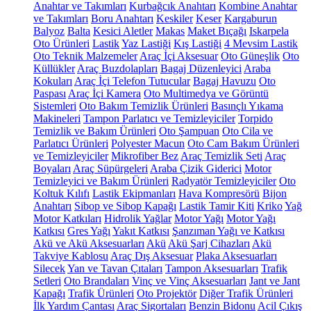
Anahtar ve Takımları
Kurbağcık Anahtarı
Kombine Anahtar
ve Takımları
Boru Anahtarı
Keskiler
Keser
Kargaburun
Balyoz
Balta
Kesici Aletler
Makas
Maket Bıçağı
Iskarpela
Oto Ürünleri
Lastik
Yaz Lastiği
Kış Lastiği
4 Mevsim Lastik
Oto Teknik Malzemeler
Araç İçi Aksesuar
Oto Güneşlik
Oto
Küllükler
Araç Buzdolapları
Bagaj Düzenleyici
Araba
Kokuları
Araç İçi Telefon Tutucular
Bagaj Havuzu
Oto
Paspası
Araç İçi Kamera
Oto Multimedya ve Görüntü
Sistemleri
Oto Bakım Temizlik Ürünleri
Basınçlı Yıkama
Makineleri
Tampon Parlatıcı ve Temizleyiciler
Torpido
Temizlik ve Bakım Ürünleri
Oto Şampuan
Oto Cila ve
Parlatıcı Ürünleri
Polyester Macun
Oto Cam Bakım Ürünleri
ve Temizleyiciler
Mikrofiber Bez
Araç Temizlik Seti
Araç
Boyaları
Araç Süpürgeleri
Araba Çizik Giderici
Motor
Temizleyici ve Bakım Ürünleri
Radyatör Temizleyiciler
Oto
Koltuk Kılıfı
Lastik Ekipmanları
Hava Kompresörü
Bijon
Anahtarı
Sibop ve Sibop Kapağı
Lastik Tamir Kiti
Kriko
Yağ
Motor Katkıları
Hidrolik Yağlar
Motor Yağı
Motor Yağı
Katkısı
Gres Yağı
Yakıt Katkısı
Şanzıman Yağı ve Katkısı
Akü ve Akü Aksesuarları
Akü
Akü Şarj Cihazları
Akü
Takviye Kablosu
Araç Dış Aksesuar
Plaka Aksesuarları
Silecek
Yan ve Tavan Çıtaları
Tampon Aksesuarları
Trafik
Setleri
Oto Brandaları
Vinç ve Vinç Aksesuarları
Jant ve Jant
Kapağı
Trafik Ürünleri
Oto Projektör
Diğer Trafik Ürünleri
İlk Yardım Çantası
Araç Sigortaları
Benzin Bidonu
Acil Çıkış