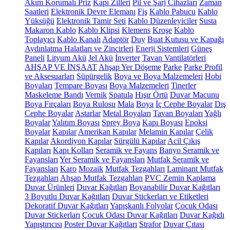
Akım Korumalı Priz
Kapı Zilleri
Pil ve Şarj Cihazları
Zaman
Saatleri
Elektronik Devre Elemanı
Fiş
Kablo Pabucu
Kablo
Yüksüğü
Elektronik Tamir Seti
Kablo Düzenleyiciler
Susta
Makaron Kablo
Kablo Klipsi
Klemens
Kroşe
Kablo
Toplayıcı
Kablo Kanalı
Adaptör
Duy
Buat Kutusu ve Kapağı
Aydınlatma Halatları ve Zincirleri
Enerji Sistemleri
Güneş
Paneli
Lityum Akü
Jel Akü
İnverter
Tavan Vantilatörleri
AHŞAP VE İNŞAAT
Ahşap Yer Döşeme
Parke
Parke Profil
ve Aksesuarları
Süpürgelik
Boya ve Boya Malzemeleri
Hobi
Boyaları
Tempare Boyası
Boya Malzemeleri
Tinerler
Maskeleme Bandı
Vernik
Spatula
Hışır Örtü
Duvar Macunu
Boya Fırçaları
Boya Rulosu
Mala
Boya
İç Cephe Boyalar
Dış
Cephe Boyalar
Astarlar
Metal Boyaları
Tavan Boyaları
Yağlı
Boyalar
Yalıtım Boyası
Sprey Boya
Kapı Boyası
Epoksi
Boyalar
Kapılar
Amerikan Kapılar
Melamin Kapılar
Çelik
Kapılar
Akordiyon Kapılar
Sürgülü Kapılar
Acil Çıkış
Kapıları
Kapı Kolları
Seramik ve Fayans
Banyo Seramik ve
Fayansları
Yer Seramik ve Fayansları
Mutfak Seramik ve
Fayansları
Karo
Mozaik
Mutfak Tezgahları
Laminant Mutfak
Tezgahları
Ahşap Mutfak Tezgahları
PVC Zemin Kaplama
Duvar Ürünleri
Duvar Kağıtları
Boyanabilir Duvar Kağıtları
3 Boyutlu Duvar Kağıtları
Duvar Stickerları ve Etiketleri
Dekoratif Duvar Kağıtları
Yapışkanlı Folyolar
Çocuk Odası
Duvar Stickerları
Çocuk Odası Duvar Kağıtları
Duvar Kağıdı
Yapıştırıcısı
Poster Duvar Kağıtları
Strafor
Duvar Çıtası