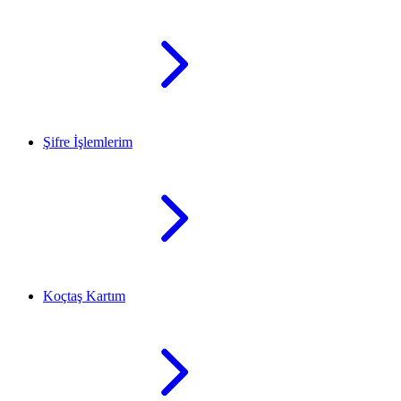
Şifre İşlemlerim
Koçtaş Kartım