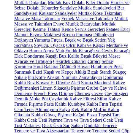
Mutfak Dolapları
Mutfak Boy Dolabı
Kiler Dolabı
Ekmek ve
Sebze Dolabı
Tabureler
Sandalye
Mutfak Sandalyeleri
Bar
Sandalyeleri
Katlanır Sandalyeler
Mutfak Köşe Takımları
Masa ve Masa Takımları
Yemek Masası ve Takımları
Mutfak
Masası ve Takımları
Eviye
Mutfak Bataryaları
Mutfak
Gereçleri
Kesme Tahtası
Rende
Servis Gereçleri
Patates Ezici
Manuel Kıyma Makinesi
Krema Pompası
Dilimleyici
Doğrayıcı
Yumurta Fırçası
Bıçak ve Bıçak Setleri
Yağ
Sıçratmaz
Soyucu, Oyacak
Ölçü Kabı ve Kaşığı
Merdane ve
Oklava
Hamur Açma Matı
Fındık Kıracağı ve Ceviz Kıracağı
Elek
Dondurma Kaşığı
Buz Kalıbı
Bıçak Bileyici Masat
Açacak ve Tirbuşon
Çekirdek Çıkarıcı
Çırpıcı
Sebze
Kurutucu
Huni
Baharat Öğütücü
Havan
Hamburger Presi
Sarımsak Ezici
Kaşık ve Kepçe Altlığı
Bıçak Standı
Süzgeç
Nihale
İçli Köfte Aparatı
Yumurta Zamanlayıcı
Dondurma
Kalıbı
Buz Kovası
Et Dövme Aleti
Sarma Makinesi
Kahve
Değirmenleri
Limon Sıkacağı
Pişirme Grubu
Çay ve Kahve
Demleme
French Press
Dripper
Chemex
Cezve
Çay Süzgeci
Demlik
Moka Pot
Çaydanlık
Kahve Filtresi
Sifon Kahve
Fırında Pişirme
Pasta Kalıbı
Kurabiye Kalıbı
Fırın Tepsisi
Cam Tepsi
Alüminyum Folyo
Kek Kalıbı
Muffin Kalıbı
Çikolata Kalıbı
Güveç
Pişirme Kağıdı
Pizza Tepsisi
Tart
Kalıbı
Ocak Üstü Pişirme
Tava ve Tava Setleri
Ocak Üstü
Tost Makinesi
Ocak Üstü Sac
Sahan
Düdüklü Tencere
Tencere ve Tava Aksesuarları
Tencere ve Tencere Setleri
Çöp