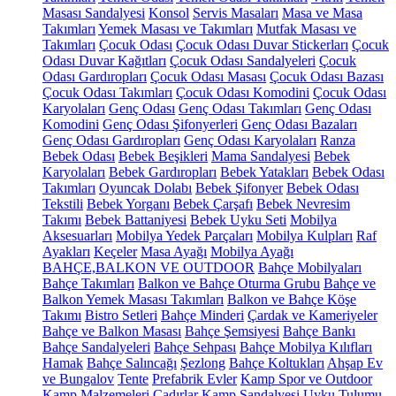
Masası Sandalyesi
Konsol
Servis Masaları
Masa ve Masa
Takımları
Yemek Masası ve Takımları
Mutfak Masası ve
Takımları
Çocuk Odası
Çocuk Odası Duvar Stickerları
Çocuk
Odası Duvar Kağıtları
Çocuk Odası Sandalyeleri
Çocuk
Odası Gardıropları
Çocuk Odası Masası
Çocuk Odası Bazası
Çocuk Odası Takımları
Çocuk Odası Komodini
Çocuk Odası
Karyolaları
Genç Odası
Genç Odası Takımları
Genç Odası
Komodini
Genç Odası Şifonyerleri
Genç Odası Bazaları
Genç Odası Gardıropları
Genç Odası Karyolaları
Ranza
Bebek Odası
Bebek Beşikleri
Mama Sandalyesi
Bebek
Karyolaları
Bebek Gardıropları
Bebek Yatakları
Bebek Odası
Takımları
Oyuncak Dolabı
Bebek Şifonyer
Bebek Odası
Tekstili
Bebek Yorganı
Bebek Çarşafı
Bebek Nevresim
Takımı
Bebek Battaniyesi
Bebek Uyku Seti
Mobilya
Aksesuarları
Mobilya Yedek Parçaları
Mobilya Kulpları
Raf
Ayakları
Keçeler
Masa Ayağı
Mobilya Ayağı
BAHÇE,BALKON VE OUTDOOR
Bahçe Mobilyaları
Bahçe Takımları
Balkon ve Bahçe Oturma Grubu
Bahçe ve
Balkon Yemek Masası Takımları
Balkon ve Bahçe Köşe
Takımı
Bistro Setleri
Bahçe Minderi
Çardak ve Kameriyeler
Bahçe ve Balkon Masası
Bahçe Şemsiyesi
Bahçe Bankı
Bahçe Sandalyeleri
Bahçe Sehpası
Bahçe Mobilya Kılıfları
Hamak
Bahçe Salıncağı
Şezlong
Bahçe Koltukları
Ahşap Ev
ve Bungalov
Tente
Prefabrik Evler
Kamp Spor ve Outdoor
Kamp Malzemeleri
Çadırlar
Kamp Sandalyesi
Uyku Tulumu