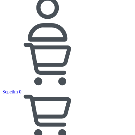
Sepetim
0