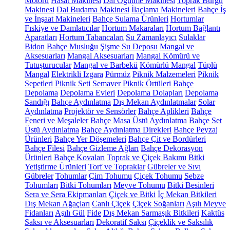
Motoru
Hasat Makinesi
Dal Öğütme Makinesi
Toprak Burgu
Makinesi
Dal Budama Makinesi
İlaçlama Makineleri
Bahçe İş
ve İnşaat Makineleri
Bahçe Sulama Ürünleri
Hortumlar
Fıskiye ve Damlatıcılar
Hortum Makaraları
Hortum Bağlantı
Aparatları
Hortum Tabancaları
Su Zamanlayıcı
Sulaklar
Bidon
Bahçe Musluğu
Şişme Su Deposu
Mangal ve
Aksesuarları
Mangal Aksesuarları
Mangal Kömürü ve
Tutuşturucular
Mangal ve Barbekü
Kömürlü Mangal
Tüplü
Mangal
Elektrikli Izgara
Pürmüz
Piknik Malzemeleri
Piknik
Sepetleri
Piknik Seti
Semaver
Piknik Örtüleri
Bahçe
Depolama
Depolama Evleri
Depolama Dolapları
Depolama
Sandığı
Bahçe Aydınlatma
Dış Mekan Aydınlatmalar
Solar
Aydınlatma
Projektör ve Sensörler
Bahçe Aplikleri
Bahçe
Feneri ve Meşaleler
Bahçe Masa Üstü Aydınlatma
Bahçe Set
Üstü Aydınlatma
Bahçe Aydınlatma Direkleri
Bahçe Peyzaj
Ürünleri
Bahçe Yer Döşemeleri
Bahçe Çit ve Bordürleri
Bahçe Filesi
Bahçe Gizleme Ağları
Bahçe Dekorasyon
Ürünleri
Bahçe Kovaları
Toprak ve Çiçek Bakımı
Bitki
Yetiştirme Ürünleri
Torf ve Topraklar
Gübreler ve Sıvı
Gübreler
Tohumlar
Çim Tohumu
Çiçek Tohumu
Sebze
Tohumları
Bitki Tohumları
Meyve Tohumu
Bitki Besinleri
Sera ve Sera Ekipmanları
Çiçek ve Bitki
İç Mekan Bitkileri
Dış Mekan Ağaçları
Canlı Çiçek
Çiçek Soğanları
Aşılı Meyve
Fidanları
Aşılı Gül
Fide
Dış Mekan Sarmaşık Bitkileri
Kaktüs
Saksı ve Aksesuarları
Dekoratif Saksı
Çiçeklik ve Saksılık