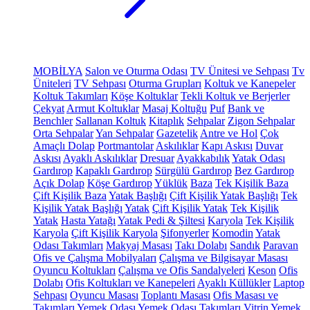
MOBİLYA
Salon ve Oturma Odası
TV Ünitesi ve Sehpası
Tv
Üniteleri
TV Sehpası
Oturma Grupları
Koltuk ve Kanepeler
Koltuk Takımları
Köşe Koltuklar
Tekli Koltuk ve Berjerler
Çekyat
Armut Koltuklar
Masaj Koltuğu
Puf
Bank ve
Benchler
Sallanan Koltuk
Kitaplık
Sehpalar
Zigon Sehpalar
Orta Sehpalar
Yan Sehpalar
Gazetelik
Antre ve Hol
Çok
Amaçlı Dolap
Portmantolar
Askılıklar
Kapı Askısı
Duvar
Askısı
Ayaklı Askılıklar
Dresuar
Ayakkabılık
Yatak Odası
Gardırop
Kapaklı Gardırop
Sürgülü Gardırop
Bez Gardırop
Açık Dolap
Köşe Gardırop
Yüklük
Baza
Tek Kişilik Baza
Çift Kişilik Baza
Yatak Başlığı
Çift Kişilik Yatak Başlığı
Tek
Kişilik Yatak Başlığı
Yatak
Çift Kişilik Yatak
Tek Kişilik
Yatak
Hasta Yatağı
Yatak Pedi & Şiltesi
Karyola
Tek Kişilik
Karyola
Çift Kişilik Karyola
Şifonyerler
Komodin
Yatak
Odası Takımları
Makyaj Masası
Takı Dolabı
Sandık
Paravan
Ofis ve Çalışma Mobilyaları
Çalışma ve Bilgisayar Masası
Oyuncu Koltukları
Çalışma ve Ofis Sandalyeleri
Keson
Ofis
Dolabı
Ofis Koltukları ve Kanepeleri
Ayaklı Küllükler
Laptop
Sehpası
Oyuncu Masası
Toplantı Masası
Ofis Masası ve
Takımları
Yemek Odası
Yemek Odası Takımları
Vitrin
Yemek