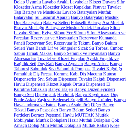
Dolap Uyumlu Lavabo
Ayaklı Lavabolar
Klozet
Duvara Sıfır
Klozetler
Asma Klozetler
Klozet Kapakları
Pisuvar
Tuvalet
Taşı
Batarya ve Musluklar
Lavabo Bataryaları
Mutfak
Bataryaları
Su Tasarruf Aparatı
Banyo Bataryaları
Musluk
Duş Bataryaları
Batarya Setleri
Fotoselli Batarya
Ara Musluk
Pisuvar Musluğu
Batarya ve Musluk Yedek Parçaları
Sifon
Lavabo Sifonu
Eviye Sifonu
Yer Sifonu
Sifon Aksesuarları ve
Parçaları
Rezervuar ve Aksesuarları
Rezervuar Kumanda
Paneli
Rezervuar Seti
Rezervuar İç Takımı
Banyo Bakım
Setleri
Yara Bandı
Lif ve Süngerler
Sıcak Su Torbası
Cımbız
Sabun
Tırnak Makası
Banyo Seramik ve Fayansları
Banyo
Aksesuarları
Tuvalet ve Klozet Fırçaları
Ayaklı Fırçalık ve
Kağıtlık Seti
Duş Rafı
Banyo Aynaları
Banyo Askısı
Banyo
Taburesi
Sabunluk
Sıvı Sabunluk Pompası
Tuvalet Kağıtlığı
Pamukluk
Diş Fırçası Koruma Kabı
Diş Macunu Kutusu
Dispenserler
Sıvı Sabun Dispenseri
Tuvalet Kağıdı Dispenseri
Havlu Dispenseri
Klozet Kapak Örtüsü Dispenseri
El
Kurutma Cihazları
Banyo Etajeri
Banyo Düzenleyicileri
Banyo Seti
Diş Fırçalık
Havluluk
Banyo Kaydırmazı
Duş
Perde Askısı
Yaşlı ve Bedensel Engelli Banyo Ürünleri
Banyo
Havalandırma ve Isıtma
Banyo Aspiratörü
Diğer
Banyo
Tekstil
Banyo Paspasları
Banyo Bakım Setleri
Banyo
Perdeleri
Bornoz
Peştemal
Havlu
MUTFAK
Mutfak
Mobilyaları
Mutfak Dolapları
Hazır Mutfak Dolapları
Çok
Amaçlı Dolap
Mini Mutfak Dolapları
Mutfak Rafları
Köşe