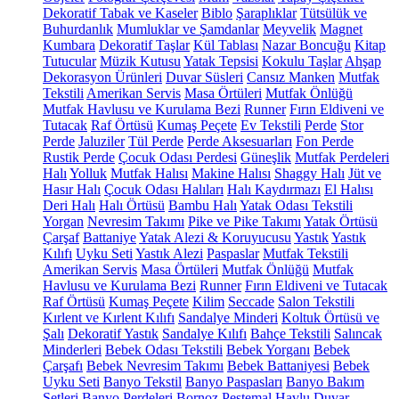
Dekoratif Tabak ve Kaseler
Biblo
Şaraplıklar
Tütsülük ve
Buhurdanlık
Mumluklar ve Şamdanlar
Meyvelik
Magnet
Kumbara
Dekoratif Taşlar
Kül Tablası
Nazar Boncuğu
Kitap
Tutucular
Müzik Kutusu
Yatak Tepsisi
Kokulu Taşlar
Ahşap
Dekorasyon Ürünleri
Duvar Süsleri
Cansız Manken
Mutfak
Tekstili
Amerikan Servis
Masa Örtüleri
Mutfak Önlüğü
Mutfak Havlusu ve Kurulama Bezi
Runner
Fırın Eldiveni ve
Tutacak
Raf Örtüsü
Kumaş Peçete
Ev Tekstili
Perde
Stor
Perde
Jaluziler
Tül Perde
Perde Aksesuarları
Fon Perde
Rustik Perde
Çocuk Odası Perdesi
Güneşlik
Mutfak Perdeleri
Halı
Yolluk
Mutfak Halısı
Makine Halısı
Shaggy Halı
Jüt ve
Hasır Halı
Çocuk Odası Halıları
Halı Kaydırmazı
El Halısı
Deri Halı
Halı Örtüsü
Bambu Halı
Yatak Odası Tekstili
Yorgan
Nevresim Takımı
Pike ve Pike Takımı
Yatak Örtüsü
Çarşaf
Battaniye
Yatak Alezi & Koruyucusu
Yastık
Yastık
Kılıfı
Uyku Seti
Yastık Alezi
Paspaslar
Mutfak Tekstili
Amerikan Servis
Masa Örtüleri
Mutfak Önlüğü
Mutfak
Havlusu ve Kurulama Bezi
Runner
Fırın Eldiveni ve Tutacak
Raf Örtüsü
Kumaş Peçete
Kilim
Seccade
Salon Tekstili
Kırlent ve Kırlent Kılıfı
Sandalye Minderi
Koltuk Örtüsü ve
Şalı
Dekoratif Yastık
Sandalye Kılıfı
Bahçe Tekstili
Salıncak
Minderleri
Bebek Odası Tekstili
Bebek Yorganı
Bebek
Çarşafı
Bebek Nevresim Takımı
Bebek Battaniyesi
Bebek
Uyku Seti
Banyo Tekstil
Banyo Paspasları
Banyo Bakım
Setleri
Banyo Perdeleri
Bornoz
Peştemal
Havlu
Duvar