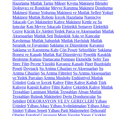
Hazırlama
Mutfak Tartısı
Mikser
Kıyma Makinesi
Blender
Doğrayıcı ve Rondolar
Meyve Kurutma Makinesi
Dondurma
Makinesi
Hamur Yoğurma Makinesi ve Mutfak Şefleri
Yoğurt
Makinesi
Mutfak Robotu
İçecek Hazırlama
Narenciye
Sıkacağı
Çay Makineleri
Kahve Makinesi
Kettle ve Su
Isıtıcılar
Katı Meyve Sıkacağı
Elektrikli Semaver
Elektrikli
Cezve
Küçük Ev Aletleri Yedek Parça ve Aksesuarları
Mutfak
Aksesuarları
Mutfak Seti
Bulaşıklık
Askı ve Kancalar
Kaydırmaz
Mutfak Sabunluk
Mutfak Havluluk
Mutfak
Seramik ve Fayansları
Saklama ve Düzenleme
Kavanoz
Saklama ve Karıştırma Kabı
Çöp Poşeti
Sebzelikler
Saklama
Bonesi ve Kapağı
Mutfak Raf Düzenleyici
Poşetlik
Kaşıklık
Beslenme Kutusu
Damacana Pompası
Ekmeklik
Sefer Tası
Streç Film
Peçete Yüzüğü
Kavanoz Kapağı
Pipet
Buzdolabı
Poşeti
Doypack
Su Arıtma Cihazları ve Aksesuarları
Su
Arıtma Cihazları
Su Arıtma Filtreleri
Su Arıtma Aksesuarları
ve Yedek Parçaları
Arıtma Musluğu
Endüstriyel Mutfak
Ürünleri
Gıda ve İçecek
Kahve
Filtre Kahve Kağıdı
Türk
Kahvesi
Kapsül Kahve
Filtre Kahve
Çekirdek Kahve
Mutfak
Tezgahları
Laminant Mutfak Tezgahları
Ahşap Mutfak
Tezgahları
Bulaşık Makineleri
Derin Dondurucular
Su
Sebilleri
DEKORASYON VE EV GEREÇLERİ
Yılbaşı
Ürünleri
Yılbaşı Ağacı
Yılbaşı Aydınlatmaları
Yılbaşı Ağacı
Süsleri
Yılbaşı Sepeti
Yılbaşı Parti Malzemeleri
Dekoratif
Objeler
Fotoğraf Çerçevesi
Mum
Vazolar
Yapay Çiçekler