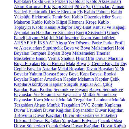
Kabloları
Çoklu Grup Prizleri
Kablolar
Kablo Aksesuarları
Akım Korumalı Priz
Kapı Zilleri
Pil ve Şarj Cihazları
Zaman
Saatleri
Elektronik Devre Elemanı
Fiş
Kablo Pabucu
Kablo
Yüksüğü
Elektronik Tamir Seti
Kablo Düzenleyiciler
Susta
Makaron Kablo
Kablo Klipsi
Klemens
Kroşe
Kablo
Toplayıcı
Kablo Kanalı
Adaptör
Duy
Buat Kutusu ve Kapağı
Aydınlatma Halatları ve Zincirleri
Enerji Sistemleri
Güneş
Paneli
Lityum Akü
Jel Akü
İnverter
Tavan Vantilatörleri
AHŞAP VE İNŞAAT
Ahşap Yer Döşeme
Parke
Parke Profil
ve Aksesuarları
Süpürgelik
Boya ve Boya Malzemeleri
Hobi
Boyaları
Tempare Boyası
Boya Malzemeleri
Tinerler
Maskeleme Bandı
Vernik
Spatula
Hışır Örtü
Duvar Macunu
Boya Fırçaları
Boya Rulosu
Mala
Boya
İç Cephe Boyalar
Dış
Cephe Boyalar
Astarlar
Metal Boyaları
Tavan Boyaları
Yağlı
Boyalar
Yalıtım Boyası
Sprey Boya
Kapı Boyası
Epoksi
Boyalar
Kapılar
Amerikan Kapılar
Melamin Kapılar
Çelik
Kapılar
Akordiyon Kapılar
Sürgülü Kapılar
Acil Çıkış
Kapıları
Kapı Kolları
Seramik ve Fayans
Banyo Seramik ve
Fayansları
Yer Seramik ve Fayansları
Mutfak Seramik ve
Fayansları
Karo
Mozaik
Mutfak Tezgahları
Laminant Mutfak
Tezgahları
Ahşap Mutfak Tezgahları
PVC Zemin Kaplama
Duvar Ürünleri
Duvar Kağıtları
Boyanabilir Duvar Kağıtları
3 Boyutlu Duvar Kağıtları
Duvar Stickerları ve Etiketleri
Dekoratif Duvar Kağıtları
Yapışkanlı Folyolar
Çocuk Odası
Duvar Stickerları
Çocuk Odası Duvar Kağıtları
Duvar Kağıdı