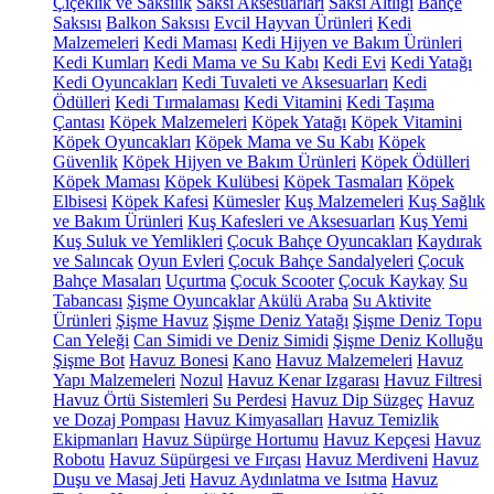
Çiçeklik ve Saksılık
Saksı Aksesuarları
Saksı Altlığı
Bahçe
Saksısı
Balkon Saksısı
Evcil Hayvan Ürünleri
Kedi
Malzemeleri
Kedi Maması
Kedi Hijyen ve Bakım Ürünleri
Kedi Kumları
Kedi Mama ve Su Kabı
Kedi Evi
Kedi Yatağı
Kedi Oyuncakları
Kedi Tuvaleti ve Aksesuarları
Kedi
Ödülleri
Kedi Tırmalaması
Kedi Vitamini
Kedi Taşıma
Çantası
Köpek Malzemeleri
Köpek Yatağı
Köpek Vitamini
Köpek Oyuncakları
Köpek Mama ve Su Kabı
Köpek
Güvenlik
Köpek Hijyen ve Bakım Ürünleri
Köpek Ödülleri
Köpek Maması
Köpek Kulübesi
Köpek Tasmaları
Köpek
Elbisesi
Köpek Kafesi
Kümesler
Kuş Malzemeleri
Kuş Sağlık
ve Bakım Ürünleri
Kuş Kafesleri ve Aksesuarları
Kuş Yemi
Kuş Suluk ve Yemlikleri
Çocuk Bahçe Oyuncakları
Kaydırak
ve Salıncak
Oyun Evleri
Çocuk Bahçe Sandalyeleri
Çocuk
Bahçe Masaları
Uçurtma
Çocuk Scooter
Çocuk Kaykay
Su
Tabancası
Şişme Oyuncaklar
Akülü Araba
Su Aktivite
Ürünleri
Şişme Havuz
Şişme Deniz Yatağı
Şişme Deniz Topu
Can Yeleği
Can Simidi ve Deniz Simidi
Şişme Deniz Kolluğu
Şişme Bot
Havuz Bonesi
Kano
Havuz Malzemeleri
Havuz
Yapı Malzemeleri
Nozul
Havuz Kenar Izgarası
Havuz Filtresi
Havuz Örtü Sistemleri
Su Perdesi
Havuz Dip Süzgeç
Havuz
ve Dozaj Pompası
Havuz Kimyasalları
Havuz Temizlik
Ekipmanları
Havuz Süpürge Hortumu
Havuz Kepçesi
Havuz
Robotu
Havuz Süpürgesi ve Fırçası
Havuz Merdiveni
Havuz
Duşu ve Masaj Jeti
Havuz Aydınlatma ve Isıtma
Havuz