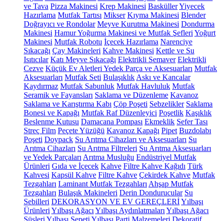
ve Tava
Pizza Makinesi
Krep Makinesi
Basküller
Yiyecek
Hazırlama
Mutfak Tartısı
Mikser
Kıyma Makinesi
Blender
Doğrayıcı ve Rondolar
Meyve Kurutma Makinesi
Dondurma
Makinesi
Hamur Yoğurma Makinesi ve Mutfak Şefleri
Yoğurt
Makinesi
Mutfak Robotu
İçecek Hazırlama
Narenciye
Sıkacağı
Çay Makineleri
Kahve Makinesi
Kettle ve Su
Isıtıcılar
Katı Meyve Sıkacağı
Elektrikli Semaver
Elektrikli
Cezve
Küçük Ev Aletleri Yedek Parça ve Aksesuarları
Mutfak
Aksesuarları
Mutfak Seti
Bulaşıklık
Askı ve Kancalar
Kaydırmaz
Mutfak Sabunluk
Mutfak Havluluk
Mutfak
Seramik ve Fayansları
Saklama ve Düzenleme
Kavanoz
Saklama ve Karıştırma Kabı
Çöp Poşeti
Sebzelikler
Saklama
Bonesi ve Kapağı
Mutfak Raf Düzenleyici
Poşetlik
Kaşıklık
Beslenme Kutusu
Damacana Pompası
Ekmeklik
Sefer Tası
Streç Film
Peçete Yüzüğü
Kavanoz Kapağı
Pipet
Buzdolabı
Poşeti
Doypack
Su Arıtma Cihazları ve Aksesuarları
Su
Arıtma Cihazları
Su Arıtma Filtreleri
Su Arıtma Aksesuarları
ve Yedek Parçaları
Arıtma Musluğu
Endüstriyel Mutfak
Ürünleri
Gıda ve İçecek
Kahve
Filtre Kahve Kağıdı
Türk
Kahvesi
Kapsül Kahve
Filtre Kahve
Çekirdek Kahve
Mutfak
Tezgahları
Laminant Mutfak Tezgahları
Ahşap Mutfak
Tezgahları
Bulaşık Makineleri
Derin Dondurucular
Su
Sebilleri
DEKORASYON VE EV GEREÇLERİ
Yılbaşı
Ürünleri
Yılbaşı Ağacı
Yılbaşı Aydınlatmaları
Yılbaşı Ağacı
Süsleri
Yılbaşı Sepeti
Yılbaşı Parti Malzemeleri
Dekoratif