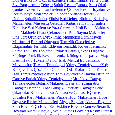
Dosya
Etiketlik
Okul Malzemeleri
Yazı Tahtası
Tahta Silgisi
Sıvı Yapıştırıcılar
Tebeşir
Suluk
Resim Çantası
Pano
Okul
Çantası
Kalem Kutusu
Beslenme Çantası
Resim Boyaları ve
Resim Boya Malzemeleri
Selobant
Ajanda
Defter
Okul
Defteri
Spiralli Defter
Fihrist
Not Defteri
Bloknot
Kırtasiye
Malzemeleri
Masaüstü Gereçleri
Kırtasiye Kağıt Ürünleri
Kırtasiye Seti
Kalem ve Yazı Gereçleri
Koli Bandı Makinesi
Para Makineleri
Para Çekmeceleri
Para Sayma Makineleri
Ofis Sarf Ürünleri
Evrak İmha Makineleri
Laminasyon
Makineleri
Barkod Okuyucu
Temizlik Gereçleri ve
Ekipmanları
Temizlik Eldiveni
Temizlik Kovası
Temizlik,
Ovma Teli
Tüy Toplama Ürünleri
Faraş
Çekpas
Fırça ve
Süpürge
Temizlik Bezleri
Temizlik Süngeri
Paspas ve Mop
Kâğıt Havlu
Tuvalet Kağıdı
Islak Mendil
Ev Temizlik
Malzemeleri
Tuvalet Temizleyici
Yüzey Temizleyiciler
Yağ,
Kireç ve Pas Çözücüler
Çubuklu Oda Kokusu
Oda Kokusu
Halı Temizleyiciler
Ahşap Temizleyiciler ve Bakım Ürünleri
Cam ve Parlak Yüzey Temizleyiciler
Mutfak ve Banyo
Temizleyiciler
Bulaşık Makinesi Deterjanı
Yumuşatıcı
Çamaşır Deterjanı
Elde Bulaşık Deterjanı
Çamaşır Leke
Çıkarıcılar
Kolonya
Pazar Arabası ve Çantası
Eğlence
Ürünleri
Parti Malzemeleri
Puzzle
Hobi Malzemeleri
Hobi
Boya ve Resim Malzemeleri
Ahşap Boyaları
Akrilik Boyalar
Sulu Boya
Yağlı Boya Seti
Eskitme Boyası
Cam ve Seramik
Boyaları
Metalik Boya
Şövale
Kumaş Boyaları
Resim Fırçası