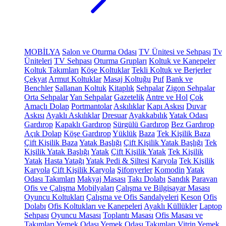
MOBİLYA
Salon ve Oturma Odası
TV Ünitesi ve Sehpası
Tv
Üniteleri
TV Sehpası
Oturma Grupları
Koltuk ve Kanepeler
Koltuk Takımları
Köşe Koltuklar
Tekli Koltuk ve Berjerler
Çekyat
Armut Koltuklar
Masaj Koltuğu
Puf
Bank ve
Benchler
Sallanan Koltuk
Kitaplık
Sehpalar
Zigon Sehpalar
Orta Sehpalar
Yan Sehpalar
Gazetelik
Antre ve Hol
Çok
Amaçlı Dolap
Portmantolar
Askılıklar
Kapı Askısı
Duvar
Askısı
Ayaklı Askılıklar
Dresuar
Ayakkabılık
Yatak Odası
Gardırop
Kapaklı Gardırop
Sürgülü Gardırop
Bez Gardırop
Açık Dolap
Köşe Gardırop
Yüklük
Baza
Tek Kişilik Baza
Çift Kişilik Baza
Yatak Başlığı
Çift Kişilik Yatak Başlığı
Tek
Kişilik Yatak Başlığı
Yatak
Çift Kişilik Yatak
Tek Kişilik
Yatak
Hasta Yatağı
Yatak Pedi & Şiltesi
Karyola
Tek Kişilik
Karyola
Çift Kişilik Karyola
Şifonyerler
Komodin
Yatak
Odası Takımları
Makyaj Masası
Takı Dolabı
Sandık
Paravan
Ofis ve Çalışma Mobilyaları
Çalışma ve Bilgisayar Masası
Oyuncu Koltukları
Çalışma ve Ofis Sandalyeleri
Keson
Ofis
Dolabı
Ofis Koltukları ve Kanepeleri
Ayaklı Küllükler
Laptop
Sehpası
Oyuncu Masası
Toplantı Masası
Ofis Masası ve
Takımları
Yemek Odası
Yemek Odası Takımları
Vitrin
Yemek