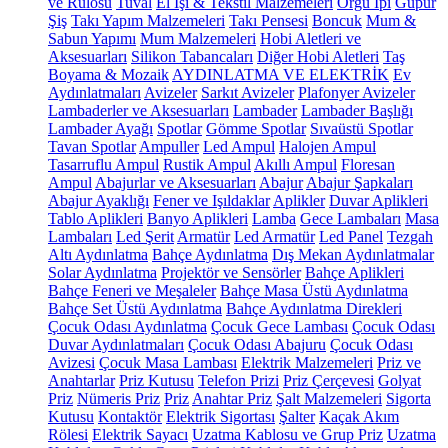
ve Rulosu
Tuval
El İşi & Tekstil Malzemeleri
Örgü İpi
Güpür
Şiş
Takı Yapım Malzemeleri
Takı Pensesi
Boncuk
Mum &
Sabun Yapımı
Mum Malzemeleri
Hobi Aletleri ve
Aksesuarları
Silikon Tabancaları
Diğer Hobi Aletleri
Taş
Boyama & Mozaik
AYDINLATMA VE ELEKTRİK
Ev
Aydınlatmaları
Avizeler
Sarkıt Avizeler
Plafonyer Avizeler
Lambaderler ve Aksesuarları
Lambader
Lambader Başlığı
Lambader Ayağı
Spotlar
Gömme Spotlar
Sıvaüstü Spotlar
Tavan Spotlar
Ampuller
Led Ampul
Halojen Ampul
Tasarruflu Ampul
Rustik Ampul
Akıllı Ampul
Floresan
Ampul
Abajurlar ve Aksesuarları
Abajur
Abajur Şapkaları
Abajur Ayaklığı
Fener ve Işıldaklar
Aplikler
Duvar Aplikleri
Tablo Aplikleri
Banyo Aplikleri
Lamba
Gece Lambaları
Masa
Lambaları
Led Şerit
Armatür
Led Armatür
Led Panel
Tezgah
Altı Aydınlatma
Bahçe Aydınlatma
Dış Mekan Aydınlatmalar
Solar Aydınlatma
Projektör ve Sensörler
Bahçe Aplikleri
Bahçe Feneri ve Meşaleler
Bahçe Masa Üstü Aydınlatma
Bahçe Set Üstü Aydınlatma
Bahçe Aydınlatma Direkleri
Çocuk Odası Aydınlatma
Çocuk Gece Lambası
Çocuk Odası
Duvar Aydınlatmaları
Çocuk Odası Abajuru
Çocuk Odası
Avizesi
Çocuk Masa Lambası
Elektrik Malzemeleri
Priz ve
Anahtarlar
Priz Kutusu
Telefon Prizi
Priz Çerçevesi
Golyat
Priz
Nümeris Priz
Priz
Anahtar Priz
Şalt Malzemeleri
Sigorta
Kutusu
Kontaktör
Elektrik Sigortası
Şalter
Kaçak Akım
Rölesi
Elektrik Sayacı
Uzatma Kablosu ve Grup Priz
Uzatma