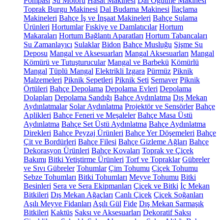
Pompası
Su Motoru
Hasat Makinesi
Dal Öğütme Makinesi
Toprak Burgu Makinesi
Dal Budama Makinesi
İlaçlama
Makineleri
Bahçe İş ve İnşaat Makineleri
Bahçe Sulama
Ürünleri
Hortumlar
Fıskiye ve Damlatıcılar
Hortum
Makaraları
Hortum Bağlantı Aparatları
Hortum Tabancaları
Su Zamanlayıcı
Sulaklar
Bidon
Bahçe Musluğu
Şişme Su
Deposu
Mangal ve Aksesuarları
Mangal Aksesuarları
Mangal
Kömürü ve Tutuşturucular
Mangal ve Barbekü
Kömürlü
Mangal
Tüplü Mangal
Elektrikli Izgara
Pürmüz
Piknik
Malzemeleri
Piknik Sepetleri
Piknik Seti
Semaver
Piknik
Örtüleri
Bahçe Depolama
Depolama Evleri
Depolama
Dolapları
Depolama Sandığı
Bahçe Aydınlatma
Dış Mekan
Aydınlatmalar
Solar Aydınlatma
Projektör ve Sensörler
Bahçe
Aplikleri
Bahçe Feneri ve Meşaleler
Bahçe Masa Üstü
Aydınlatma
Bahçe Set Üstü Aydınlatma
Bahçe Aydınlatma
Direkleri
Bahçe Peyzaj Ürünleri
Bahçe Yer Döşemeleri
Bahçe
Çit ve Bordürleri
Bahçe Filesi
Bahçe Gizleme Ağları
Bahçe
Dekorasyon Ürünleri
Bahçe Kovaları
Toprak ve Çiçek
Bakımı
Bitki Yetiştirme Ürünleri
Torf ve Topraklar
Gübreler
ve Sıvı Gübreler
Tohumlar
Çim Tohumu
Çiçek Tohumu
Sebze Tohumları
Bitki Tohumları
Meyve Tohumu
Bitki
Besinleri
Sera ve Sera Ekipmanları
Çiçek ve Bitki
İç Mekan
Bitkileri
Dış Mekan Ağaçları
Canlı Çiçek
Çiçek Soğanları
Aşılı Meyve Fidanları
Aşılı Gül
Fide
Dış Mekan Sarmaşık
Bitkileri
Kaktüs
Saksı ve Aksesuarları
Dekoratif Saksı