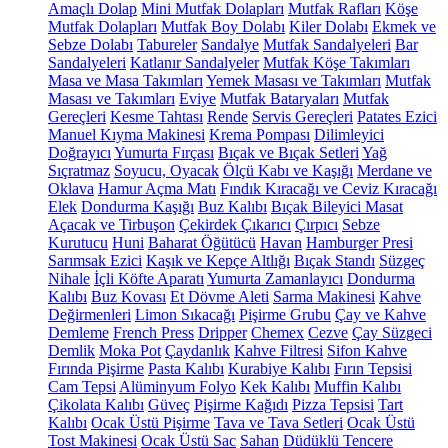
Amaçlı Dolap
Mini Mutfak Dolapları
Mutfak Rafları
Köşe
Mutfak Dolapları
Mutfak Boy Dolabı
Kiler Dolabı
Ekmek ve
Sebze Dolabı
Tabureler
Sandalye
Mutfak Sandalyeleri
Bar
Sandalyeleri
Katlanır Sandalyeler
Mutfak Köşe Takımları
Masa ve Masa Takımları
Yemek Masası ve Takımları
Mutfak
Masası ve Takımları
Eviye
Mutfak Bataryaları
Mutfak
Gereçleri
Kesme Tahtası
Rende
Servis Gereçleri
Patates Ezici
Manuel Kıyma Makinesi
Krema Pompası
Dilimleyici
Doğrayıcı
Yumurta Fırçası
Bıçak ve Bıçak Setleri
Yağ
Sıçratmaz
Soyucu, Oyacak
Ölçü Kabı ve Kaşığı
Merdane ve
Oklava
Hamur Açma Matı
Fındık Kıracağı ve Ceviz Kıracağı
Elek
Dondurma Kaşığı
Buz Kalıbı
Bıçak Bileyici Masat
Açacak ve Tirbuşon
Çekirdek Çıkarıcı
Çırpıcı
Sebze
Kurutucu
Huni
Baharat Öğütücü
Havan
Hamburger Presi
Sarımsak Ezici
Kaşık ve Kepçe Altlığı
Bıçak Standı
Süzgeç
Nihale
İçli Köfte Aparatı
Yumurta Zamanlayıcı
Dondurma
Kalıbı
Buz Kovası
Et Dövme Aleti
Sarma Makinesi
Kahve
Değirmenleri
Limon Sıkacağı
Pişirme Grubu
Çay ve Kahve
Demleme
French Press
Dripper
Chemex
Cezve
Çay Süzgeci
Demlik
Moka Pot
Çaydanlık
Kahve Filtresi
Sifon Kahve
Fırında Pişirme
Pasta Kalıbı
Kurabiye Kalıbı
Fırın Tepsisi
Cam Tepsi
Alüminyum Folyo
Kek Kalıbı
Muffin Kalıbı
Çikolata Kalıbı
Güveç
Pişirme Kağıdı
Pizza Tepsisi
Tart
Kalıbı
Ocak Üstü Pişirme
Tava ve Tava Setleri
Ocak Üstü
Tost Makinesi
Ocak Üstü Sac
Sahan
Düdüklü Tencere