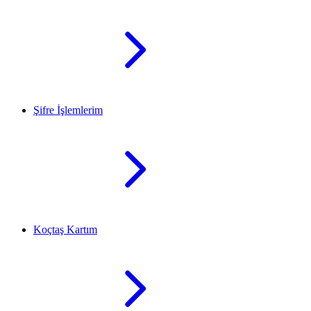
Şifre İşlemlerim
Koçtaş Kartım