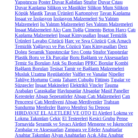
Yapıştırıcısı
Poster Duvar Kağıtları
Strafor
Duvar Çıtası
Duvar Kaplama
Silikon ve Mastikler
Silikon
Mum Silikon
Köpük
Mastik
Tavan Ürünleri
Kartonpiyer
Tavan Kaplama
İnşaat ve İzolasyon
İzolasyon Malzemeleri
Su Yalıtım
Malzemeleri
Isı Yalıtım Malzemeleri
Ses Yalıtım Malzemeleri
İnşaat Malzemeleri
Alçı
Cam Tuğla
Çimento
Beton Harcı
Çatı
Kaplama Malzemeleri
İnşaat Kimyasalları
İnşaat Temizlik
Ürünleri
Lavabo Çözücü
Harç ve Sıva Çözücü
Çok Amaçlı
Temizlik
Yağlayıcı ve Pas Çözücü
Yapı Kimyasalları
Derz
Dolgu
Seramik Yapıştırıcılar
Sıvı Conta
Strafor Yapıştırılar
Plastik Boru ve Ek Parçalar
Boru Bağlantı ve Aksesuarları
Temiz Su Boruları
Atık Su Boruları
PPRC Borular
Kombi
Bağlantı Boruları
Tesisat Tamir ve Bağlantı Malzemeleri
Musluk Uzatma
Regülatörler
Valfler ve Vanalar
Nipeller
Tahliye Hortumu
Conta
Taharet Çubuğu
Fittings
Tıpalar ve
Süzgeçler
İnşaat Makineleri
Elektrikli Vinçler
Taşıma
Arabaları
Caraskallar
Havlupanlar
Ahşaplar
Masif Paneller
Keresteler
Ahşap Seperatörler
Ahşap Çatı Malzemeleri
Çatı
Penceresi
Çatı Merdiveni
Ahşap Merdivenler
Trabzan
Sundurma
Menfezler
Banyo Menfezi
Su Deposu
HIRDAVAT EL ALETLERİ VE OTO
El Aletleri
Lokma ve
Lokma Takımları
Çekiç
El Testereleri
Kesici Grubu
Pense
Tornavida
Seramik ve Sıvacı Aletleri
Mengene ve İşkenceler
Zımbalar ve Aksesuarları
Zımpara ve Eğeler
Anahtarlar
Anahtar Takımları
Alyan Anahtarları
Açık Ağız Anahtar