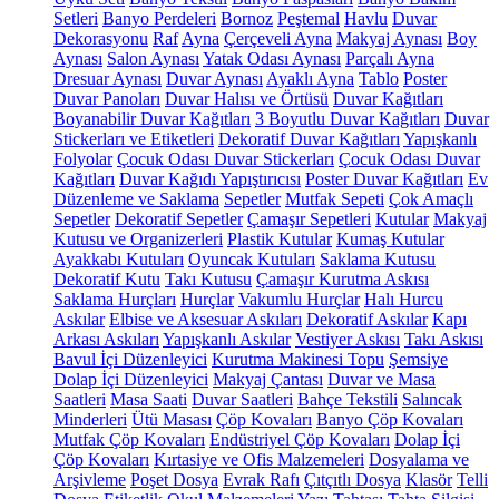
Setleri
Banyo Perdeleri
Bornoz
Peştemal
Havlu
Duvar
Dekorasyonu
Raf
Ayna
Çerçeveli Ayna
Makyaj Aynası
Boy
Aynası
Salon Aynası
Yatak Odası Aynası
Parçalı Ayna
Dresuar Aynası
Duvar Aynası
Ayaklı Ayna
Tablo
Poster
Duvar Panoları
Duvar Halısı ve Örtüsü
Duvar Kağıtları
Boyanabilir Duvar Kağıtları
3 Boyutlu Duvar Kağıtları
Duvar
Stickerları ve Etiketleri
Dekoratif Duvar Kağıtları
Yapışkanlı
Folyolar
Çocuk Odası Duvar Stickerları
Çocuk Odası Duvar
Kağıtları
Duvar Kağıdı Yapıştırıcısı
Poster Duvar Kağıtları
Ev
Düzenleme ve Saklama
Sepetler
Mutfak Sepeti
Çok Amaçlı
Sepetler
Dekoratif Sepetler
Çamaşır Sepetleri
Kutular
Makyaj
Kutusu ve Organizerleri
Plastik Kutular
Kumaş Kutular
Ayakkabı Kutuları
Oyuncak Kutuları
Saklama Kutusu
Dekoratif Kutu
Takı Kutusu
Çamaşır Kurutma Askısı
Saklama Hurçları
Hurçlar
Vakumlu Hurçlar
Halı Hurcu
Askılar
Elbise ve Aksesuar Askıları
Dekoratif Askılar
Kapı
Arkası Askıları
Yapışkanlı Askılar
Vestiyer Askısı
Takı Askısı
Bavul İçi Düzenleyici
Kurutma Makinesi Topu
Şemsiye
Dolap İçi Düzenleyici
Makyaj Çantası
Duvar ve Masa
Saatleri
Masa Saati
Duvar Saatleri
Bahçe Tekstili
Salıncak
Minderleri
Ütü Masası
Çöp Kovaları
Banyo Çöp Kovaları
Mutfak Çöp Kovaları
Endüstriyel Çöp Kovaları
Dolap İçi
Çöp Kovaları
Kırtasiye ve Ofis Malzemeleri
Dosyalama ve
Arşivleme
Poşet Dosya
Evrak Rafı
Çıtçıtlı Dosya
Klasör
Telli