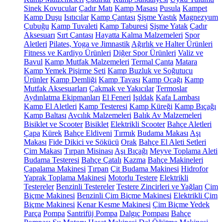
Sinek Kovucular
Çadır Matı
Kamp Masası
Pusula
Kampet
Kamp Duşu
Isıtıcılar
Kamp Çantası
Şişme Yastık
Magnezyum
Çubuğu
Kamp Tuvaleti
Kamp Taburesi
Şişme Yatak
Çadır
Aksesuarı
Sırt Çantası
Hayatta Kalma Malzemeleri
Spor
Aletleri
Pilates, Yoga ve Jimnastik
Ağırlık ve Halter Ürünleri
Fitness ve Kardiyo Ürünleri
Diğer Spor Ürünleri
Valiz ve
Bavul
Kamp Mutfak Malzemeleri
Termal Çanta
Matara
Kamp Yemek Pişirme Seti
Kamp Buzluk ve Soğutucu
Ürünler
Kamp Demliği
Kamp Tavası
Kamp Ocağı
Kamp
Mutfak Aksesuarları
Çakmak ve Yakıcılar
Termoslar
Aydınlatma Ekipmanları
El Feneri
Işıldak
Kafa Lambası
Kamp El Aletleri
Kamp Testeresi
Kamp Küreği
Kamp Bıçağı
Kamp Baltası
Avcılık Malzemeleri
Balık Av Malzemeleri
Bisiklet ve Scooter
Bisiklet
Elektrikli Scooter
Bahçe Aletleri
Çapa
Kürek
Bahçe Eldiveni
Tırmık
Budama Makası
Aşı
Makası
Fide Dikici ve Sökücü
Orak
Bahçe El Aleti Setleri
Çim Makası
Tırpan Misinası
Aşı Bıçağı
Meyve Toplama Aleti
Budama Testeresi
Bahçe Çatalı
Kazma
Bahçe Makineleri
Çapalama Makinesi
Tırpan
Çit Budama Makinesi
Hidrofor
Yaprak Toplama Makinesi
Motorlu Testere
Elektrikli
Testereler
Benzinli Testereler
Testere Zincirleri ve Yağları
Çim
Biçme Makinesi
Benzinli Çim Biçme Makinesi
Elektrikli Çim
Biçme Makinesi
Kenar Kesme Makinesi
Çim Biçme Yedek
Parça
Pompa
Santrifüj Pompa
Dalgıç Pompası
Bahçe