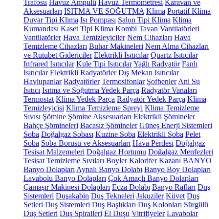
Trafosu
Havuz Ampulü
Havuz Termometresi
Karavan ve
Aksesuarları
ISITMA VE SOĞUTMA
Klima
Portatif Klima
Duvar Tipi Klima
Isı Pompası
Salon Tipi Klima
Klima
Kumandası
Kaset Tipi Klima
Kombi
Tavan Vantilatörleri
Vantilatörler
Hava Temizleyiciler
Nem Cihazları
Hava
Temizleme Cihazları
Buhar Makineleri
Nem Alma Cihazları
ve Rutubet Gidericiler
Elektrikli Isıtıcılar
Quartz Isıtıcılar
Infrared Isıtıcılar
Kule Tipi Isıtıcılar
Yağlı Radyatör
Fanlı
Isıtıcılar
Elektrikli Radyatörler
Dış Mekan Isıtıcılar
Havlupanlar
Radyatörler
Termosifonlar
Şofbenler
Ani Su
Isıtıcı
Isıtma ve Soğutma Yedek Parça
Radyatör Vanaları
Termostat
Klima Yedek Parça
Radyatör Yedek Parça
Klima
Temizleyicisi
Klima Temizleme Spreyi
Klima Temizleme
Sıvısı
Şömine
Şömine Aksesuarları
Elektrikli Şömineler
Bahçe Şömineleri
Bacasız Şömineler
Güneş Enerji Sistemleri
Soba
Doğalgaz Sobası
Kuzine Soba
Elektrikli Soba
Pelet
Soba
Soba Borusu ve Aksesuarları
Hava Perdesi
Doğalgaz
Tesisat Malzemeleri
Doğalgaz Hortumu
Doğalgaz Menfezleri
Tesisat Temizleme Sıvıları
Boyler
Kalorifer Kazanı
BANYO
Banyo Dolapları
Aynalı Banyo Dolabı
Banyo Boy Dolapları
Lavabolu Banyo Dolapları
Çok Amaçlı Banyo Dolapları
Çamaşır Makinesi Dolapları
Ecza Dolabı
Banyo Rafları
Duş
Sistemleri
Duşakabin
Duş Tekneleri
Jakuziler
Küvet
Duş
Setleri
Duş Sistemleri
Duş Başlıkları
Duş Kolonları
Sürgülü
Duş Setleri
Duş Spiralleri
El Duşu
Vitrifiyeler
Lavabolar