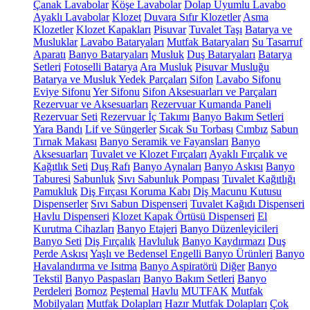
Çanak Lavabolar
Köşe Lavabolar
Dolap Uyumlu Lavabo
Ayaklı Lavabolar
Klozet
Duvara Sıfır Klozetler
Asma
Klozetler
Klozet Kapakları
Pisuvar
Tuvalet Taşı
Batarya ve
Musluklar
Lavabo Bataryaları
Mutfak Bataryaları
Su Tasarruf
Aparatı
Banyo Bataryaları
Musluk
Duş Bataryaları
Batarya
Setleri
Fotoselli Batarya
Ara Musluk
Pisuvar Musluğu
Batarya ve Musluk Yedek Parçaları
Sifon
Lavabo Sifonu
Eviye Sifonu
Yer Sifonu
Sifon Aksesuarları ve Parçaları
Rezervuar ve Aksesuarları
Rezervuar Kumanda Paneli
Rezervuar Seti
Rezervuar İç Takımı
Banyo Bakım Setleri
Yara Bandı
Lif ve Süngerler
Sıcak Su Torbası
Cımbız
Sabun
Tırnak Makası
Banyo Seramik ve Fayansları
Banyo
Aksesuarları
Tuvalet ve Klozet Fırçaları
Ayaklı Fırçalık ve
Kağıtlık Seti
Duş Rafı
Banyo Aynaları
Banyo Askısı
Banyo
Taburesi
Sabunluk
Sıvı Sabunluk Pompası
Tuvalet Kağıtlığı
Pamukluk
Diş Fırçası Koruma Kabı
Diş Macunu Kutusu
Dispenserler
Sıvı Sabun Dispenseri
Tuvalet Kağıdı Dispenseri
Havlu Dispenseri
Klozet Kapak Örtüsü Dispenseri
El
Kurutma Cihazları
Banyo Etajeri
Banyo Düzenleyicileri
Banyo Seti
Diş Fırçalık
Havluluk
Banyo Kaydırmazı
Duş
Perde Askısı
Yaşlı ve Bedensel Engelli Banyo Ürünleri
Banyo
Havalandırma ve Isıtma
Banyo Aspiratörü
Diğer
Banyo
Tekstil
Banyo Paspasları
Banyo Bakım Setleri
Banyo
Perdeleri
Bornoz
Peştemal
Havlu
MUTFAK
Mutfak
Mobilyaları
Mutfak Dolapları
Hazır Mutfak Dolapları
Çok