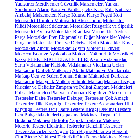
Yapıştırıcı
Merdivenler
Güvenlik Malzemeleri
Yangın
Söndürücü
Alarm
Kasa ve Kilitler
Çelik Kasa
Kilit
Kutu ve
Ambalaj Malzemeleri
Kargo Kutusu
Kargo Poşeti
Koli
Motosiklet Ürünleri
Motorsiklet Aksesuarları
Motosiklet
Kilidi
Motosiklet Stickerları
Motosiklet Rüzgarlık ve Siperlik
Motosiklet Aynası
Motosiklet Brandası
Motorsiklet Yedek
Parça
Motosiklet Fren Ekipmanları
Diğer Motosiklet Yedek
Parçaları
Motosiklet Fren ve Debriyaj Kolu
Motosiklet Kayışı
Motosiklet Zinciri
Motosiklet Giyim
Motorcu Eldiveni
Motorcu Botu ve Ayakkabısı
Motorcu Yağmurluk
Motosiklet
Kaskı
ELEKTRİKLİ EL ALETLERİ
Akülü Vidalamalar
Şarjlı Vidalamalar
Kablolu Vidalamalar
Vidalama Uçları
Matkaplar
Darbeli Matkaplar
Akülü Matkap ve Vidalamalar
Matkap Ucu ve Setleri
Somun Sıkma Makineleri
Darbesiz
Matkaplar
Manyetik Matkap
Sütunlu Matkap
Matkap Tezgahı
Kırıcılar ve Deliciler
Zımpara ve Polisaj
Zımpara Makineleri
Polisaj Makineleri
Planyalar
Zımpara Kağıdı ve Aksesuarları
Testereler
Daire Testereler
Dekupaj Testereler
Çok Amaçlı
Testereler
Tilki Kuyruğu Testereler
Testere Aksesuarları
Tilki
Kuyruğu Testere Ucu
Daire Testere Bıçağı
Dekupaj Testere
Ucu
Bahçe Makineleri
Çapalama Makinesi
Tırpan
Çit
Budama Makinesi
Hidrofor
Yaprak Toplama Makinesi
Motorlu Testere
Elektrikli Testereler
Benzinli Testereler
Testere Zincirleri ve Yağları
Çim Biçme Makinesi
Benzinli
Çim Biçme Makinesi
Elektrikli Çim Biçme Makinesi
Kenar