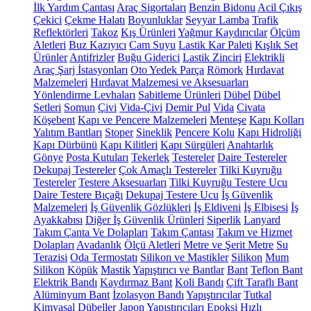
İlk Yardım Çantası
Araç Sigortaları
Benzin Bidonu
Acil Çıkış
Çekici
Çekme Halatı
Boyunluklar
Seyyar Lamba
Trafik
Reflektörleri
Takoz
Kış Ürünleri
Yağmur Kaydırıcılar
Ölçüm
Aletleri
Buz Kazıyıcı
Cam Suyu
Lastik Kar Paleti
Kışlık Set
Ürünler
Antifrizler
Buğu Giderici
Lastik Zinciri
Elektrikli
Araç Şarj İstasyonları
Oto Yedek Parça
Römork
Hırdavat
Malzemeleri
Hırdavat Malzemesi ve Aksesuarları
Yönlendirme Levhaları
Sabitleme Ürünleri
Dübel
Dübel
Setleri
Somun
Çivi
Vida-Çivi
Demir Pul
Vida
Civata
Köşebent
Kapı ve Pencere Malzemeleri
Menteşe
Kapı Kolları
Yalıtım Bantları
Stoper
Sineklik
Pencere Kolu
Kapı Hidroliği
Kapı Dürbünü
Kapı Kilitleri
Kapı Sürgüleri
Anahtarlık
Gönye
Posta Kutuları
Tekerlek
Testereler
Daire Testereler
Dekupaj Testereler
Çok Amaçlı Testereler
Tilki Kuyruğu
Testereler
Testere Aksesuarları
Tilki Kuyruğu Testere Ucu
Daire Testere Bıçağı
Dekupaj Testere Ucu
İş Güvenlik
Malzemeleri
İş Güvenlik Gözlükleri
İş Eldiveni
İş Elbisesi
İş
Ayakkabısı
Diğer İş Güvenlik Ürünleri
Siperlik
Lanyard
Takım Çanta Ve Dolapları
Takım Çantası
Takım ve Hizmet
Dolapları
Avadanlık
Ölçü Aletleri
Metre ve Şerit Metre
Su
Terazisi
Oda Termostatı
Silikon ve Mastikler
Silikon
Mum
Silikon
Köpük
Mastik
Yapıştırıcı ve Bantlar
Bant
Teflon Bant
Elektrik Bandı
Kaydırmaz Bant
Koli Bandı
Çift Taraflı Bant
Alüminyum Bant
İzolasyon Bandı
Yapıştırıcılar
Tutkal
Kimyasal Dübeller
Japon Yapıştırıcıları
Epoksi
Hızlı