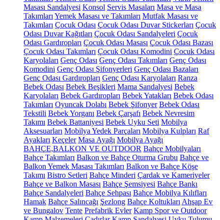
Masası Sandalyesi
Konsol
Servis Masaları
Masa ve Masa
Takımları
Yemek Masası ve Takımları
Mutfak Masası ve
Takımları
Çocuk Odası
Çocuk Odası Duvar Stickerları
Çocuk
Odası Duvar Kağıtları
Çocuk Odası Sandalyeleri
Çocuk
Odası Gardıropları
Çocuk Odası Masası
Çocuk Odası Bazası
Çocuk Odası Takımları
Çocuk Odası Komodini
Çocuk Odası
Karyolaları
Genç Odası
Genç Odası Takımları
Genç Odası
Komodini
Genç Odası Şifonyerleri
Genç Odası Bazaları
Genç Odası Gardıropları
Genç Odası Karyolaları
Ranza
Bebek Odası
Bebek Beşikleri
Mama Sandalyesi
Bebek
Karyolaları
Bebek Gardıropları
Bebek Yatakları
Bebek Odası
Takımları
Oyuncak Dolabı
Bebek Şifonyer
Bebek Odası
Tekstili
Bebek Yorganı
Bebek Çarşafı
Bebek Nevresim
Takımı
Bebek Battaniyesi
Bebek Uyku Seti
Mobilya
Aksesuarları
Mobilya Yedek Parçaları
Mobilya Kulpları
Raf
Ayakları
Keçeler
Masa Ayağı
Mobilya Ayağı
BAHÇE,BALKON VE OUTDOOR
Bahçe Mobilyaları
Bahçe Takımları
Balkon ve Bahçe Oturma Grubu
Bahçe ve
Balkon Yemek Masası Takımları
Balkon ve Bahçe Köşe
Takımı
Bistro Setleri
Bahçe Minderi
Çardak ve Kameriyeler
Bahçe ve Balkon Masası
Bahçe Şemsiyesi
Bahçe Bankı
Bahçe Sandalyeleri
Bahçe Sehpası
Bahçe Mobilya Kılıfları
Hamak
Bahçe Salıncağı
Şezlong
Bahçe Koltukları
Ahşap Ev
ve Bungalov
Tente
Prefabrik Evler
Kamp Spor ve Outdoor
Kamp Malzemeleri
Çadırlar
Kamp Sandalyesi
Uyku Tulumu