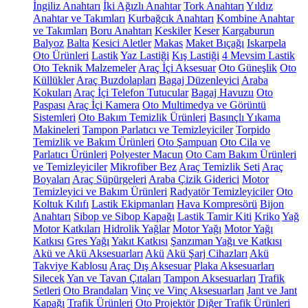
İngiliz Anahtarı
İki Ağızlı Anahtar
Tork Anahtarı
Yıldız
Anahtar ve Takımları
Kurbağcık Anahtarı
Kombine Anahtar
ve Takımları
Boru Anahtarı
Keskiler
Keser
Kargaburun
Balyoz
Balta
Kesici Aletler
Makas
Maket Bıçağı
Iskarpela
Oto Ürünleri
Lastik
Yaz Lastiği
Kış Lastiği
4 Mevsim Lastik
Oto Teknik Malzemeler
Araç İçi Aksesuar
Oto Güneşlik
Oto
Küllükler
Araç Buzdolapları
Bagaj Düzenleyici
Araba
Kokuları
Araç İçi Telefon Tutucular
Bagaj Havuzu
Oto
Paspası
Araç İçi Kamera
Oto Multimedya ve Görüntü
Sistemleri
Oto Bakım Temizlik Ürünleri
Basınçlı Yıkama
Makineleri
Tampon Parlatıcı ve Temizleyiciler
Torpido
Temizlik ve Bakım Ürünleri
Oto Şampuan
Oto Cila ve
Parlatıcı Ürünleri
Polyester Macun
Oto Cam Bakım Ürünleri
ve Temizleyiciler
Mikrofiber Bez
Araç Temizlik Seti
Araç
Boyaları
Araç Süpürgeleri
Araba Çizik Giderici
Motor
Temizleyici ve Bakım Ürünleri
Radyatör Temizleyiciler
Oto
Koltuk Kılıfı
Lastik Ekipmanları
Hava Kompresörü
Bijon
Anahtarı
Sibop ve Sibop Kapağı
Lastik Tamir Kiti
Kriko
Yağ
Motor Katkıları
Hidrolik Yağlar
Motor Yağı
Motor Yağı
Katkısı
Gres Yağı
Yakıt Katkısı
Şanzıman Yağı ve Katkısı
Akü ve Akü Aksesuarları
Akü
Akü Şarj Cihazları
Akü
Takviye Kablosu
Araç Dış Aksesuar
Plaka Aksesuarları
Silecek
Yan ve Tavan Çıtaları
Tampon Aksesuarları
Trafik
Setleri
Oto Brandaları
Vinç ve Vinç Aksesuarları
Jant ve Jant
Kapağı
Trafik Ürünleri
Oto Projektör
Diğer Trafik Ürünleri