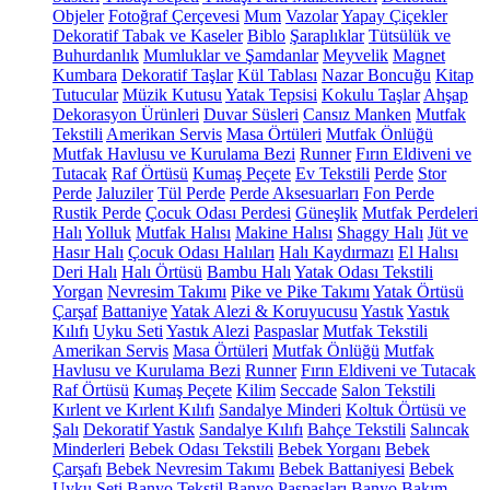
Objeler
Fotoğraf Çerçevesi
Mum
Vazolar
Yapay Çiçekler
Dekoratif Tabak ve Kaseler
Biblo
Şaraplıklar
Tütsülük ve
Buhurdanlık
Mumluklar ve Şamdanlar
Meyvelik
Magnet
Kumbara
Dekoratif Taşlar
Kül Tablası
Nazar Boncuğu
Kitap
Tutucular
Müzik Kutusu
Yatak Tepsisi
Kokulu Taşlar
Ahşap
Dekorasyon Ürünleri
Duvar Süsleri
Cansız Manken
Mutfak
Tekstili
Amerikan Servis
Masa Örtüleri
Mutfak Önlüğü
Mutfak Havlusu ve Kurulama Bezi
Runner
Fırın Eldiveni ve
Tutacak
Raf Örtüsü
Kumaş Peçete
Ev Tekstili
Perde
Stor
Perde
Jaluziler
Tül Perde
Perde Aksesuarları
Fon Perde
Rustik Perde
Çocuk Odası Perdesi
Güneşlik
Mutfak Perdeleri
Halı
Yolluk
Mutfak Halısı
Makine Halısı
Shaggy Halı
Jüt ve
Hasır Halı
Çocuk Odası Halıları
Halı Kaydırmazı
El Halısı
Deri Halı
Halı Örtüsü
Bambu Halı
Yatak Odası Tekstili
Yorgan
Nevresim Takımı
Pike ve Pike Takımı
Yatak Örtüsü
Çarşaf
Battaniye
Yatak Alezi & Koruyucusu
Yastık
Yastık
Kılıfı
Uyku Seti
Yastık Alezi
Paspaslar
Mutfak Tekstili
Amerikan Servis
Masa Örtüleri
Mutfak Önlüğü
Mutfak
Havlusu ve Kurulama Bezi
Runner
Fırın Eldiveni ve Tutacak
Raf Örtüsü
Kumaş Peçete
Kilim
Seccade
Salon Tekstili
Kırlent ve Kırlent Kılıfı
Sandalye Minderi
Koltuk Örtüsü ve
Şalı
Dekoratif Yastık
Sandalye Kılıfı
Bahçe Tekstili
Salıncak
Minderleri
Bebek Odası Tekstili
Bebek Yorganı
Bebek
Çarşafı
Bebek Nevresim Takımı
Bebek Battaniyesi
Bebek
Uyku Seti
Banyo Tekstil
Banyo Paspasları
Banyo Bakım