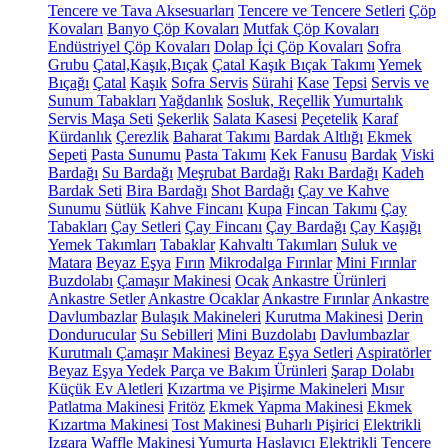
Tencere ve Tava Aksesuarları
Tencere ve Tencere Setleri
Çöp
Kovaları
Banyo Çöp Kovaları
Mutfak Çöp Kovaları
Endüstriyel Çöp Kovaları
Dolap İçi Çöp Kovaları
Sofra
Grubu
Çatal,Kaşık,Bıçak
Çatal Kaşık Bıçak Takımı
Yemek
Bıçağı
Çatal
Kaşık
Sofra Servis
Sürahi
Kase
Tepsi
Servis ve
Sunum Tabakları
Yağdanlık
Sosluk, Reçellik
Yumurtalık
Servis Maşa Seti
Şekerlik
Salata Kasesi
Peçetelik
Karaf
Kürdanlık
Çerezlik
Baharat Takımı
Bardak Altlığı
Ekmek
Sepeti
Pasta Sunumu
Pasta Takımı
Kek Fanusu
Bardak
Viski
Bardağı
Su Bardağı
Meşrubat Bardağı
Rakı Bardağı
Kadeh
Bardak Seti
Bira Bardağı
Shot Bardağı
Çay ve Kahve
Sunumu
Sütlük
Kahve Fincanı
Kupa
Fincan Takımı
Çay
Tabakları
Çay Setleri
Çay Fincanı
Çay Bardağı
Çay Kaşığı
Yemek Takımları
Tabaklar
Kahvaltı Takımları
Suluk ve
Matara
Beyaz Eşya
Fırın
Mikrodalga Fırınlar
Mini Fırınlar
Buzdolabı
Çamaşır Makinesi
Ocak
Ankastre Ürünleri
Ankastre Setler
Ankastre Ocaklar
Ankastre Fırınlar
Ankastre
Davlumbazlar
Bulaşık Makineleri
Kurutma Makinesi
Derin
Dondurucular
Su Sebilleri
Mini Buzdolabı
Davlumbazlar
Kurutmalı Çamaşır Makinesi
Beyaz Eşya Setleri
Aspiratörler
Beyaz Eşya Yedek Parça ve Bakım Ürünleri
Şarap Dolabı
Küçük Ev Aletleri
Kızartma ve Pişirme Makineleri
Mısır
Patlatma Makinesi
Fritöz
Ekmek Yapma Makinesi
Ekmek
Kızartma Makinesi
Tost Makinesi
Buharlı Pişirici
Elektrikli
Izgara
Waffle Makinesi
Yumurta Haşlayıcı
Elektrikli Tencere