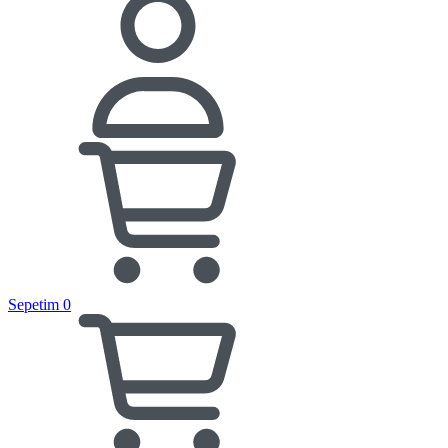
Sepetim
0