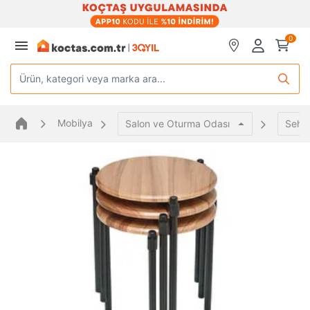
0
Ürün, kategori veya marka ara...
Mobilya
Salon ve Oturma Odası
Sehp