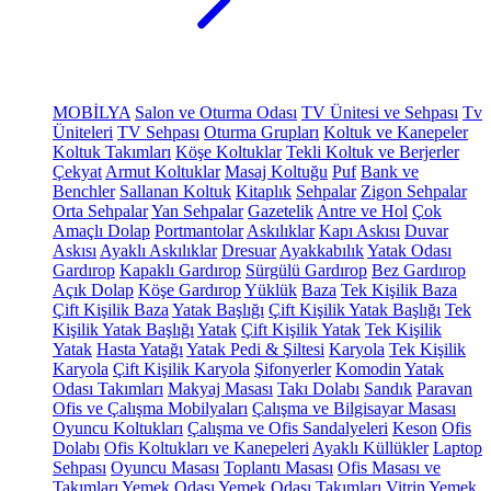
MOBİLYA
Salon ve Oturma Odası
TV Ünitesi ve Sehpası
Tv
Üniteleri
TV Sehpası
Oturma Grupları
Koltuk ve Kanepeler
Koltuk Takımları
Köşe Koltuklar
Tekli Koltuk ve Berjerler
Çekyat
Armut Koltuklar
Masaj Koltuğu
Puf
Bank ve
Benchler
Sallanan Koltuk
Kitaplık
Sehpalar
Zigon Sehpalar
Orta Sehpalar
Yan Sehpalar
Gazetelik
Antre ve Hol
Çok
Amaçlı Dolap
Portmantolar
Askılıklar
Kapı Askısı
Duvar
Askısı
Ayaklı Askılıklar
Dresuar
Ayakkabılık
Yatak Odası
Gardırop
Kapaklı Gardırop
Sürgülü Gardırop
Bez Gardırop
Açık Dolap
Köşe Gardırop
Yüklük
Baza
Tek Kişilik Baza
Çift Kişilik Baza
Yatak Başlığı
Çift Kişilik Yatak Başlığı
Tek
Kişilik Yatak Başlığı
Yatak
Çift Kişilik Yatak
Tek Kişilik
Yatak
Hasta Yatağı
Yatak Pedi & Şiltesi
Karyola
Tek Kişilik
Karyola
Çift Kişilik Karyola
Şifonyerler
Komodin
Yatak
Odası Takımları
Makyaj Masası
Takı Dolabı
Sandık
Paravan
Ofis ve Çalışma Mobilyaları
Çalışma ve Bilgisayar Masası
Oyuncu Koltukları
Çalışma ve Ofis Sandalyeleri
Keson
Ofis
Dolabı
Ofis Koltukları ve Kanepeleri
Ayaklı Küllükler
Laptop
Sehpası
Oyuncu Masası
Toplantı Masası
Ofis Masası ve
Takımları
Yemek Odası
Yemek Odası Takımları
Vitrin
Yemek