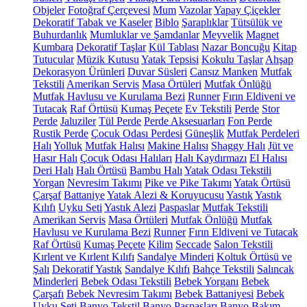
Objeler
Fotoğraf Çerçevesi
Mum
Vazolar
Yapay Çiçekler
Dekoratif Tabak ve Kaseler
Biblo
Şaraplıklar
Tütsülük ve
Buhurdanlık
Mumluklar ve Şamdanlar
Meyvelik
Magnet
Kumbara
Dekoratif Taşlar
Kül Tablası
Nazar Boncuğu
Kitap
Tutucular
Müzik Kutusu
Yatak Tepsisi
Kokulu Taşlar
Ahşap
Dekorasyon Ürünleri
Duvar Süsleri
Cansız Manken
Mutfak
Tekstili
Amerikan Servis
Masa Örtüleri
Mutfak Önlüğü
Mutfak Havlusu ve Kurulama Bezi
Runner
Fırın Eldiveni ve
Tutacak
Raf Örtüsü
Kumaş Peçete
Ev Tekstili
Perde
Stor
Perde
Jaluziler
Tül Perde
Perde Aksesuarları
Fon Perde
Rustik Perde
Çocuk Odası Perdesi
Güneşlik
Mutfak Perdeleri
Halı
Yolluk
Mutfak Halısı
Makine Halısı
Shaggy Halı
Jüt ve
Hasır Halı
Çocuk Odası Halıları
Halı Kaydırmazı
El Halısı
Deri Halı
Halı Örtüsü
Bambu Halı
Yatak Odası Tekstili
Yorgan
Nevresim Takımı
Pike ve Pike Takımı
Yatak Örtüsü
Çarşaf
Battaniye
Yatak Alezi & Koruyucusu
Yastık
Yastık
Kılıfı
Uyku Seti
Yastık Alezi
Paspaslar
Mutfak Tekstili
Amerikan Servis
Masa Örtüleri
Mutfak Önlüğü
Mutfak
Havlusu ve Kurulama Bezi
Runner
Fırın Eldiveni ve Tutacak
Raf Örtüsü
Kumaş Peçete
Kilim
Seccade
Salon Tekstili
Kırlent ve Kırlent Kılıfı
Sandalye Minderi
Koltuk Örtüsü ve
Şalı
Dekoratif Yastık
Sandalye Kılıfı
Bahçe Tekstili
Salıncak
Minderleri
Bebek Odası Tekstili
Bebek Yorganı
Bebek
Çarşafı
Bebek Nevresim Takımı
Bebek Battaniyesi
Bebek
Uyku Seti
Banyo Tekstil
Banyo Paspasları
Banyo Bakım