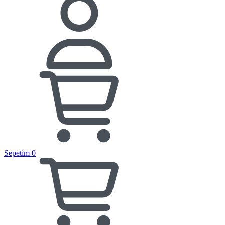
Sepetim
0