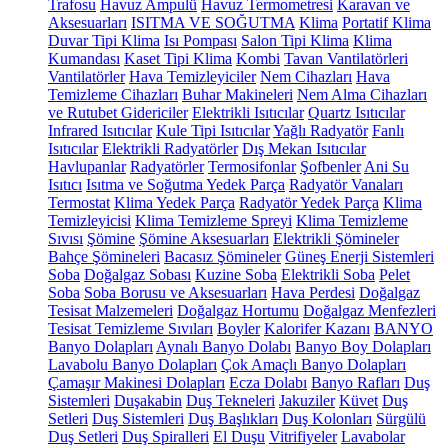
Trafosu
Havuz Ampulü
Havuz Termometresi
Karavan ve
Aksesuarları
ISITMA VE SOĞUTMA
Klima
Portatif Klima
Duvar Tipi Klima
Isı Pompası
Salon Tipi Klima
Klima
Kumandası
Kaset Tipi Klima
Kombi
Tavan Vantilatörleri
Vantilatörler
Hava Temizleyiciler
Nem Cihazları
Hava
Temizleme Cihazları
Buhar Makineleri
Nem Alma Cihazları
ve Rutubet Gidericiler
Elektrikli Isıtıcılar
Quartz Isıtıcılar
Infrared Isıtıcılar
Kule Tipi Isıtıcılar
Yağlı Radyatör
Fanlı
Isıtıcılar
Elektrikli Radyatörler
Dış Mekan Isıtıcılar
Havlupanlar
Radyatörler
Termosifonlar
Şofbenler
Ani Su
Isıtıcı
Isıtma ve Soğutma Yedek Parça
Radyatör Vanaları
Termostat
Klima Yedek Parça
Radyatör Yedek Parça
Klima
Temizleyicisi
Klima Temizleme Spreyi
Klima Temizleme
Sıvısı
Şömine
Şömine Aksesuarları
Elektrikli Şömineler
Bahçe Şömineleri
Bacasız Şömineler
Güneş Enerji Sistemleri
Soba
Doğalgaz Sobası
Kuzine Soba
Elektrikli Soba
Pelet
Soba
Soba Borusu ve Aksesuarları
Hava Perdesi
Doğalgaz
Tesisat Malzemeleri
Doğalgaz Hortumu
Doğalgaz Menfezleri
Tesisat Temizleme Sıvıları
Boyler
Kalorifer Kazanı
BANYO
Banyo Dolapları
Aynalı Banyo Dolabı
Banyo Boy Dolapları
Lavabolu Banyo Dolapları
Çok Amaçlı Banyo Dolapları
Çamaşır Makinesi Dolapları
Ecza Dolabı
Banyo Rafları
Duş
Sistemleri
Duşakabin
Duş Tekneleri
Jakuziler
Küvet
Duş
Setleri
Duş Sistemleri
Duş Başlıkları
Duş Kolonları
Sürgülü
Duş Setleri
Duş Spiralleri
El Duşu
Vitrifiyeler
Lavabolar