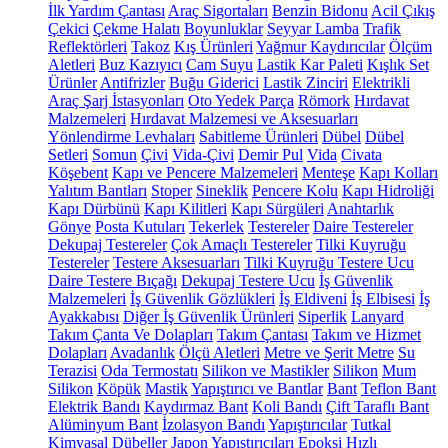
İlk Yardım Çantası
Araç Sigortaları
Benzin Bidonu
Acil Çıkış
Çekici
Çekme Halatı
Boyunluklar
Seyyar Lamba
Trafik
Reflektörleri
Takoz
Kış Ürünleri
Yağmur Kaydırıcılar
Ölçüm
Aletleri
Buz Kazıyıcı
Cam Suyu
Lastik Kar Paleti
Kışlık Set
Ürünler
Antifrizler
Buğu Giderici
Lastik Zinciri
Elektrikli
Araç Şarj İstasyonları
Oto Yedek Parça
Römork
Hırdavat
Malzemeleri
Hırdavat Malzemesi ve Aksesuarları
Yönlendirme Levhaları
Sabitleme Ürünleri
Dübel
Dübel
Setleri
Somun
Çivi
Vida-Çivi
Demir Pul
Vida
Civata
Köşebent
Kapı ve Pencere Malzemeleri
Menteşe
Kapı Kolları
Yalıtım Bantları
Stoper
Sineklik
Pencere Kolu
Kapı Hidroliği
Kapı Dürbünü
Kapı Kilitleri
Kapı Sürgüleri
Anahtarlık
Gönye
Posta Kutuları
Tekerlek
Testereler
Daire Testereler
Dekupaj Testereler
Çok Amaçlı Testereler
Tilki Kuyruğu
Testereler
Testere Aksesuarları
Tilki Kuyruğu Testere Ucu
Daire Testere Bıçağı
Dekupaj Testere Ucu
İş Güvenlik
Malzemeleri
İş Güvenlik Gözlükleri
İş Eldiveni
İş Elbisesi
İş
Ayakkabısı
Diğer İş Güvenlik Ürünleri
Siperlik
Lanyard
Takım Çanta Ve Dolapları
Takım Çantası
Takım ve Hizmet
Dolapları
Avadanlık
Ölçü Aletleri
Metre ve Şerit Metre
Su
Terazisi
Oda Termostatı
Silikon ve Mastikler
Silikon
Mum
Silikon
Köpük
Mastik
Yapıştırıcı ve Bantlar
Bant
Teflon Bant
Elektrik Bandı
Kaydırmaz Bant
Koli Bandı
Çift Taraflı Bant
Alüminyum Bant
İzolasyon Bandı
Yapıştırıcılar
Tutkal
Kimyasal Dübeller
Japon Yapıştırıcıları
Epoksi
Hızlı