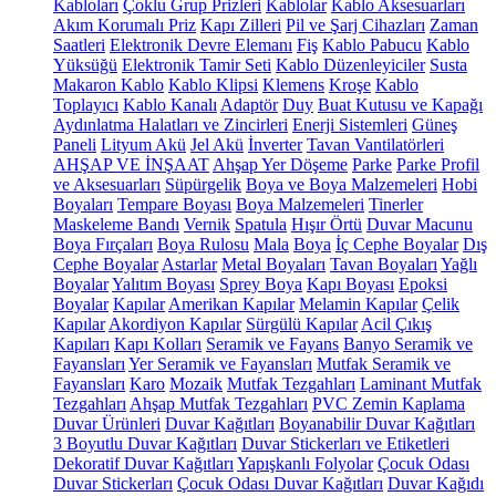
Kabloları
Çoklu Grup Prizleri
Kablolar
Kablo Aksesuarları
Akım Korumalı Priz
Kapı Zilleri
Pil ve Şarj Cihazları
Zaman
Saatleri
Elektronik Devre Elemanı
Fiş
Kablo Pabucu
Kablo
Yüksüğü
Elektronik Tamir Seti
Kablo Düzenleyiciler
Susta
Makaron Kablo
Kablo Klipsi
Klemens
Kroşe
Kablo
Toplayıcı
Kablo Kanalı
Adaptör
Duy
Buat Kutusu ve Kapağı
Aydınlatma Halatları ve Zincirleri
Enerji Sistemleri
Güneş
Paneli
Lityum Akü
Jel Akü
İnverter
Tavan Vantilatörleri
AHŞAP VE İNŞAAT
Ahşap Yer Döşeme
Parke
Parke Profil
ve Aksesuarları
Süpürgelik
Boya ve Boya Malzemeleri
Hobi
Boyaları
Tempare Boyası
Boya Malzemeleri
Tinerler
Maskeleme Bandı
Vernik
Spatula
Hışır Örtü
Duvar Macunu
Boya Fırçaları
Boya Rulosu
Mala
Boya
İç Cephe Boyalar
Dış
Cephe Boyalar
Astarlar
Metal Boyaları
Tavan Boyaları
Yağlı
Boyalar
Yalıtım Boyası
Sprey Boya
Kapı Boyası
Epoksi
Boyalar
Kapılar
Amerikan Kapılar
Melamin Kapılar
Çelik
Kapılar
Akordiyon Kapılar
Sürgülü Kapılar
Acil Çıkış
Kapıları
Kapı Kolları
Seramik ve Fayans
Banyo Seramik ve
Fayansları
Yer Seramik ve Fayansları
Mutfak Seramik ve
Fayansları
Karo
Mozaik
Mutfak Tezgahları
Laminant Mutfak
Tezgahları
Ahşap Mutfak Tezgahları
PVC Zemin Kaplama
Duvar Ürünleri
Duvar Kağıtları
Boyanabilir Duvar Kağıtları
3 Boyutlu Duvar Kağıtları
Duvar Stickerları ve Etiketleri
Dekoratif Duvar Kağıtları
Yapışkanlı Folyolar
Çocuk Odası
Duvar Stickerları
Çocuk Odası Duvar Kağıtları
Duvar Kağıdı