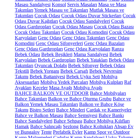
Masası Sandalyesi
Konsol
Servis Masaları
Masa ve Masa
Takımları
Yemek Masası ve Takımları
Mutfak Masası ve
Takımları
Çocuk Odası
Çocuk Odası Duvar Stickerları
Çocuk
Odası Duvar Kağıtları
Çocuk Odası Sandalyeleri
Çocuk
Odası Gardıropları
Çocuk Odası Masası
Çocuk Odası Bazası
Çocuk Odası Takımları
Çocuk Odası Komodini
Çocuk Odası
Karyolaları
Genç Odası
Genç Odası Takımları
Genç Odası
Komodini
Genç Odası Şifonyerleri
Genç Odası Bazaları
Genç Odası Gardıropları
Genç Odası Karyolaları
Ranza
Bebek Odası
Bebek Beşikleri
Mama Sandalyesi
Bebek
Karyolaları
Bebek Gardıropları
Bebek Yatakları
Bebek Odası
Takımları
Oyuncak Dolabı
Bebek Şifonyer
Bebek Odası
Tekstili
Bebek Yorganı
Bebek Çarşafı
Bebek Nevresim
Takımı
Bebek Battaniyesi
Bebek Uyku Seti
Mobilya
Aksesuarları
Mobilya Yedek Parçaları
Mobilya Kulpları
Raf
Ayakları
Keçeler
Masa Ayağı
Mobilya Ayağı
BAHÇE,BALKON VE OUTDOOR
Bahçe Mobilyaları
Bahçe Takımları
Balkon ve Bahçe Oturma Grubu
Bahçe ve
Balkon Yemek Masası Takımları
Balkon ve Bahçe Köşe
Takımı
Bistro Setleri
Bahçe Minderi
Çardak ve Kameriyeler
Bahçe ve Balkon Masası
Bahçe Şemsiyesi
Bahçe Bankı
Bahçe Sandalyeleri
Bahçe Sehpası
Bahçe Mobilya Kılıfları
Hamak
Bahçe Salıncağı
Şezlong
Bahçe Koltukları
Ahşap Ev
ve Bungalov
Tente
Prefabrik Evler
Kamp Spor ve Outdoor
Kamp Malzemeleri
Çadırlar
Kamp Sandalyesi
Uyku Tulumu