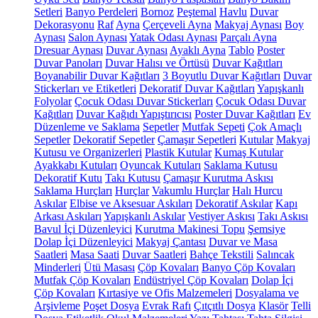
Setleri
Banyo Perdeleri
Bornoz
Peştemal
Havlu
Duvar
Dekorasyonu
Raf
Ayna
Çerçeveli Ayna
Makyaj Aynası
Boy
Aynası
Salon Aynası
Yatak Odası Aynası
Parçalı Ayna
Dresuar Aynası
Duvar Aynası
Ayaklı Ayna
Tablo
Poster
Duvar Panoları
Duvar Halısı ve Örtüsü
Duvar Kağıtları
Boyanabilir Duvar Kağıtları
3 Boyutlu Duvar Kağıtları
Duvar
Stickerları ve Etiketleri
Dekoratif Duvar Kağıtları
Yapışkanlı
Folyolar
Çocuk Odası Duvar Stickerları
Çocuk Odası Duvar
Kağıtları
Duvar Kağıdı Yapıştırıcısı
Poster Duvar Kağıtları
Ev
Düzenleme ve Saklama
Sepetler
Mutfak Sepeti
Çok Amaçlı
Sepetler
Dekoratif Sepetler
Çamaşır Sepetleri
Kutular
Makyaj
Kutusu ve Organizerleri
Plastik Kutular
Kumaş Kutular
Ayakkabı Kutuları
Oyuncak Kutuları
Saklama Kutusu
Dekoratif Kutu
Takı Kutusu
Çamaşır Kurutma Askısı
Saklama Hurçları
Hurçlar
Vakumlu Hurçlar
Halı Hurcu
Askılar
Elbise ve Aksesuar Askıları
Dekoratif Askılar
Kapı
Arkası Askıları
Yapışkanlı Askılar
Vestiyer Askısı
Takı Askısı
Bavul İçi Düzenleyici
Kurutma Makinesi Topu
Şemsiye
Dolap İçi Düzenleyici
Makyaj Çantası
Duvar ve Masa
Saatleri
Masa Saati
Duvar Saatleri
Bahçe Tekstili
Salıncak
Minderleri
Ütü Masası
Çöp Kovaları
Banyo Çöp Kovaları
Mutfak Çöp Kovaları
Endüstriyel Çöp Kovaları
Dolap İçi
Çöp Kovaları
Kırtasiye ve Ofis Malzemeleri
Dosyalama ve
Arşivleme
Poşet Dosya
Evrak Rafı
Çıtçıtlı Dosya
Klasör
Telli