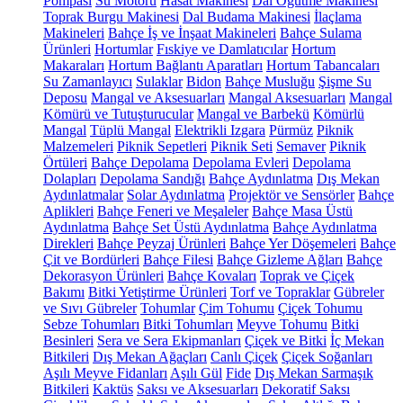
Pompası
Su Motoru
Hasat Makinesi
Dal Öğütme Makinesi
Toprak Burgu Makinesi
Dal Budama Makinesi
İlaçlama
Makineleri
Bahçe İş ve İnşaat Makineleri
Bahçe Sulama
Ürünleri
Hortumlar
Fıskiye ve Damlatıcılar
Hortum
Makaraları
Hortum Bağlantı Aparatları
Hortum Tabancaları
Su Zamanlayıcı
Sulaklar
Bidon
Bahçe Musluğu
Şişme Su
Deposu
Mangal ve Aksesuarları
Mangal Aksesuarları
Mangal
Kömürü ve Tutuşturucular
Mangal ve Barbekü
Kömürlü
Mangal
Tüplü Mangal
Elektrikli Izgara
Pürmüz
Piknik
Malzemeleri
Piknik Sepetleri
Piknik Seti
Semaver
Piknik
Örtüleri
Bahçe Depolama
Depolama Evleri
Depolama
Dolapları
Depolama Sandığı
Bahçe Aydınlatma
Dış Mekan
Aydınlatmalar
Solar Aydınlatma
Projektör ve Sensörler
Bahçe
Aplikleri
Bahçe Feneri ve Meşaleler
Bahçe Masa Üstü
Aydınlatma
Bahçe Set Üstü Aydınlatma
Bahçe Aydınlatma
Direkleri
Bahçe Peyzaj Ürünleri
Bahçe Yer Döşemeleri
Bahçe
Çit ve Bordürleri
Bahçe Filesi
Bahçe Gizleme Ağları
Bahçe
Dekorasyon Ürünleri
Bahçe Kovaları
Toprak ve Çiçek
Bakımı
Bitki Yetiştirme Ürünleri
Torf ve Topraklar
Gübreler
ve Sıvı Gübreler
Tohumlar
Çim Tohumu
Çiçek Tohumu
Sebze Tohumları
Bitki Tohumları
Meyve Tohumu
Bitki
Besinleri
Sera ve Sera Ekipmanları
Çiçek ve Bitki
İç Mekan
Bitkileri
Dış Mekan Ağaçları
Canlı Çiçek
Çiçek Soğanları
Aşılı Meyve Fidanları
Aşılı Gül
Fide
Dış Mekan Sarmaşık
Bitkileri
Kaktüs
Saksı ve Aksesuarları
Dekoratif Saksı