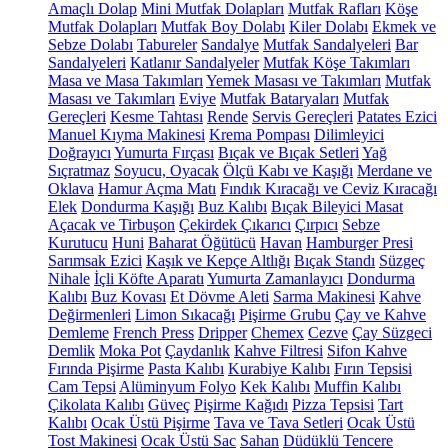
Amaçlı Dolap
Mini Mutfak Dolapları
Mutfak Rafları
Köşe
Mutfak Dolapları
Mutfak Boy Dolabı
Kiler Dolabı
Ekmek ve
Sebze Dolabı
Tabureler
Sandalye
Mutfak Sandalyeleri
Bar
Sandalyeleri
Katlanır Sandalyeler
Mutfak Köşe Takımları
Masa ve Masa Takımları
Yemek Masası ve Takımları
Mutfak
Masası ve Takımları
Eviye
Mutfak Bataryaları
Mutfak
Gereçleri
Kesme Tahtası
Rende
Servis Gereçleri
Patates Ezici
Manuel Kıyma Makinesi
Krema Pompası
Dilimleyici
Doğrayıcı
Yumurta Fırçası
Bıçak ve Bıçak Setleri
Yağ
Sıçratmaz
Soyucu, Oyacak
Ölçü Kabı ve Kaşığı
Merdane ve
Oklava
Hamur Açma Matı
Fındık Kıracağı ve Ceviz Kıracağı
Elek
Dondurma Kaşığı
Buz Kalıbı
Bıçak Bileyici Masat
Açacak ve Tirbuşon
Çekirdek Çıkarıcı
Çırpıcı
Sebze
Kurutucu
Huni
Baharat Öğütücü
Havan
Hamburger Presi
Sarımsak Ezici
Kaşık ve Kepçe Altlığı
Bıçak Standı
Süzgeç
Nihale
İçli Köfte Aparatı
Yumurta Zamanlayıcı
Dondurma
Kalıbı
Buz Kovası
Et Dövme Aleti
Sarma Makinesi
Kahve
Değirmenleri
Limon Sıkacağı
Pişirme Grubu
Çay ve Kahve
Demleme
French Press
Dripper
Chemex
Cezve
Çay Süzgeci
Demlik
Moka Pot
Çaydanlık
Kahve Filtresi
Sifon Kahve
Fırında Pişirme
Pasta Kalıbı
Kurabiye Kalıbı
Fırın Tepsisi
Cam Tepsi
Alüminyum Folyo
Kek Kalıbı
Muffin Kalıbı
Çikolata Kalıbı
Güveç
Pişirme Kağıdı
Pizza Tepsisi
Tart
Kalıbı
Ocak Üstü Pişirme
Tava ve Tava Setleri
Ocak Üstü
Tost Makinesi
Ocak Üstü Sac
Sahan
Düdüklü Tencere