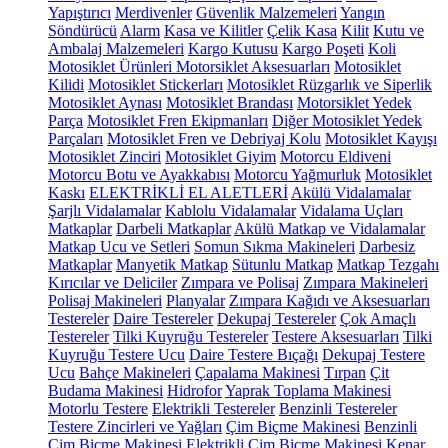
Yapıştırıcı
Merdivenler
Güvenlik Malzemeleri
Yangın
Söndürücü
Alarm
Kasa ve Kilitler
Çelik Kasa
Kilit
Kutu ve
Ambalaj Malzemeleri
Kargo Kutusu
Kargo Poşeti
Koli
Motosiklet Ürünleri
Motorsiklet Aksesuarları
Motosiklet
Kilidi
Motosiklet Stickerları
Motosiklet Rüzgarlık ve Siperlik
Motosiklet Aynası
Motosiklet Brandası
Motorsiklet Yedek
Parça
Motosiklet Fren Ekipmanları
Diğer Motosiklet Yedek
Parçaları
Motosiklet Fren ve Debriyaj Kolu
Motosiklet Kayışı
Motosiklet Zinciri
Motosiklet Giyim
Motorcu Eldiveni
Motorcu Botu ve Ayakkabısı
Motorcu Yağmurluk
Motosiklet
Kaskı
ELEKTRİKLİ EL ALETLERİ
Akülü Vidalamalar
Şarjlı Vidalamalar
Kablolu Vidalamalar
Vidalama Uçları
Matkaplar
Darbeli Matkaplar
Akülü Matkap ve Vidalamalar
Matkap Ucu ve Setleri
Somun Sıkma Makineleri
Darbesiz
Matkaplar
Manyetik Matkap
Sütunlu Matkap
Matkap Tezgahı
Kırıcılar ve Deliciler
Zımpara ve Polisaj
Zımpara Makineleri
Polisaj Makineleri
Planyalar
Zımpara Kağıdı ve Aksesuarları
Testereler
Daire Testereler
Dekupaj Testereler
Çok Amaçlı
Testereler
Tilki Kuyruğu Testereler
Testere Aksesuarları
Tilki
Kuyruğu Testere Ucu
Daire Testere Bıçağı
Dekupaj Testere
Ucu
Bahçe Makineleri
Çapalama Makinesi
Tırpan
Çit
Budama Makinesi
Hidrofor
Yaprak Toplama Makinesi
Motorlu Testere
Elektrikli Testereler
Benzinli Testereler
Testere Zincirleri ve Yağları
Çim Biçme Makinesi
Benzinli
Çim Biçme Makinesi
Elektrikli Çim Biçme Makinesi
Kenar