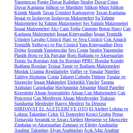
Yapıştırıcısı
Poster Duvar Kağıtları
Strafor
Duvar Çıtası
Duvar Kaplama
Silikon ve Mastikler
Silikon
Mum Silikon
Köpük
Mastik
Tavan Ürünleri
Kartonpiyer
Tavan Kaplama
İnşaat ve İzolasyon
İzolasyon Malzemeleri
Su Yalıtım
Malzemeleri
Isı Yalıtım Malzemeleri
Ses Yalıtım Malzemeleri
İnşaat Malzemeleri
Alçı
Cam Tuğla
Çimento
Beton Harcı
Çatı
Kaplama Malzemeleri
İnşaat Kimyasalları
İnşaat Temizlik
Ürünleri
Lavabo Çözücü
Harç ve Sıva Çözücü
Çok Amaçlı
Temizlik
Yağlayıcı ve Pas Çözücü
Yapı Kimyasalları
Derz
Dolgu
Seramik Yapıştırıcılar
Sıvı Conta
Strafor Yapıştırılar
Plastik Boru ve Ek Parçalar
Boru Bağlantı ve Aksesuarları
Temiz Su Boruları
Atık Su Boruları
PPRC Borular
Kombi
Bağlantı Boruları
Tesisat Tamir ve Bağlantı Malzemeleri
Musluk Uzatma
Regülatörler
Valfler ve Vanalar
Nipeller
Tahliye Hortumu
Conta
Taharet Çubuğu
Fittings
Tıpalar ve
Süzgeçler
İnşaat Makineleri
Elektrikli Vinçler
Taşıma
Arabaları
Caraskallar
Havlupanlar
Ahşaplar
Masif Paneller
Keresteler
Ahşap Seperatörler
Ahşap Çatı Malzemeleri
Çatı
Penceresi
Çatı Merdiveni
Ahşap Merdivenler
Trabzan
Sundurma
Menfezler
Banyo Menfezi
Su Deposu
HIRDAVAT EL ALETLERİ VE OTO
El Aletleri
Lokma ve
Lokma Takımları
Çekiç
El Testereleri
Kesici Grubu
Pense
Tornavida
Seramik ve Sıvacı Aletleri
Mengene ve İşkenceler
Zımbalar ve Aksesuarları
Zımpara ve Eğeler
Anahtarlar
Anahtar Takımları
Alyan Anahtarları
Açık Ağız Anahtar