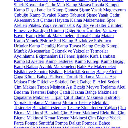
Sinek Kovucular
Çadır Matı
Kamp Masası
Pusula
Kampet
Kamp Duşu
Isıtıcılar
Kamp Çantası
Şişme Yastık
Magnezyum
Çubuğu
Kamp Tuvaleti
Kamp Taburesi
Şişme Yatak
Çadır
Aksesuarı
Sırt Çantası
Hayatta Kalma Malzemeleri
Spor
Aletleri
Pilates, Yoga ve Jimnastik
Ağırlık ve Halter Ürünleri
Fitness ve Kardiyo Ürünleri
Diğer Spor Ürünleri
Valiz ve
Bavul
Kamp Mutfak Malzemeleri
Termal Çanta
Matara
Kamp Yemek Pişirme Seti
Kamp Buzluk ve Soğutucu
Ürünler
Kamp Demliği
Kamp Tavası
Kamp Ocağı
Kamp
Mutfak Aksesuarları
Çakmak ve Yakıcılar
Termoslar
Aydınlatma Ekipmanları
El Feneri
Işıldak
Kafa Lambası
Kamp El Aletleri
Kamp Testeresi
Kamp Küreği
Kamp Bıçağı
Kamp Baltası
Avcılık Malzemeleri
Balık Av Malzemeleri
Bisiklet ve Scooter
Bisiklet
Elektrikli Scooter
Bahçe Aletleri
Çapa
Kürek
Bahçe Eldiveni
Tırmık
Budama Makası
Aşı
Makası
Fide Dikici ve Sökücü
Orak
Bahçe El Aleti Setleri
Çim Makası
Tırpan Misinası
Aşı Bıçağı
Meyve Toplama Aleti
Budama Testeresi
Bahçe Çatalı
Kazma
Bahçe Makineleri
Çapalama Makinesi
Tırpan
Çit Budama Makinesi
Hidrofor
Yaprak Toplama Makinesi
Motorlu Testere
Elektrikli
Testereler
Benzinli Testereler
Testere Zincirleri ve Yağları
Çim
Biçme Makinesi
Benzinli Çim Biçme Makinesi
Elektrikli Çim
Biçme Makinesi
Kenar Kesme Makinesi
Çim Biçme Yedek
Parça
Pompa
Santrifüj Pompa
Dalgıç Pompası
Bahçe