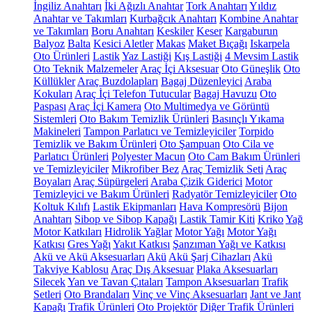
İngiliz Anahtarı
İki Ağızlı Anahtar
Tork Anahtarı
Yıldız
Anahtar ve Takımları
Kurbağcık Anahtarı
Kombine Anahtar
ve Takımları
Boru Anahtarı
Keskiler
Keser
Kargaburun
Balyoz
Balta
Kesici Aletler
Makas
Maket Bıçağı
Iskarpela
Oto Ürünleri
Lastik
Yaz Lastiği
Kış Lastiği
4 Mevsim Lastik
Oto Teknik Malzemeler
Araç İçi Aksesuar
Oto Güneşlik
Oto
Küllükler
Araç Buzdolapları
Bagaj Düzenleyici
Araba
Kokuları
Araç İçi Telefon Tutucular
Bagaj Havuzu
Oto
Paspası
Araç İçi Kamera
Oto Multimedya ve Görüntü
Sistemleri
Oto Bakım Temizlik Ürünleri
Basınçlı Yıkama
Makineleri
Tampon Parlatıcı ve Temizleyiciler
Torpido
Temizlik ve Bakım Ürünleri
Oto Şampuan
Oto Cila ve
Parlatıcı Ürünleri
Polyester Macun
Oto Cam Bakım Ürünleri
ve Temizleyiciler
Mikrofiber Bez
Araç Temizlik Seti
Araç
Boyaları
Araç Süpürgeleri
Araba Çizik Giderici
Motor
Temizleyici ve Bakım Ürünleri
Radyatör Temizleyiciler
Oto
Koltuk Kılıfı
Lastik Ekipmanları
Hava Kompresörü
Bijon
Anahtarı
Sibop ve Sibop Kapağı
Lastik Tamir Kiti
Kriko
Yağ
Motor Katkıları
Hidrolik Yağlar
Motor Yağı
Motor Yağı
Katkısı
Gres Yağı
Yakıt Katkısı
Şanzıman Yağı ve Katkısı
Akü ve Akü Aksesuarları
Akü
Akü Şarj Cihazları
Akü
Takviye Kablosu
Araç Dış Aksesuar
Plaka Aksesuarları
Silecek
Yan ve Tavan Çıtaları
Tampon Aksesuarları
Trafik
Setleri
Oto Brandaları
Vinç ve Vinç Aksesuarları
Jant ve Jant
Kapağı
Trafik Ürünleri
Oto Projektör
Diğer Trafik Ürünleri