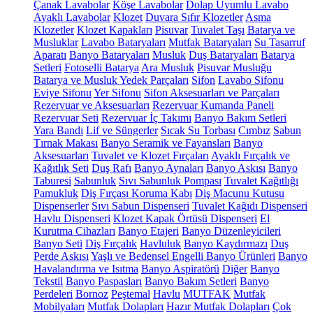
Çanak Lavabolar
Köşe Lavabolar
Dolap Uyumlu Lavabo
Ayaklı Lavabolar
Klozet
Duvara Sıfır Klozetler
Asma
Klozetler
Klozet Kapakları
Pisuvar
Tuvalet Taşı
Batarya ve
Musluklar
Lavabo Bataryaları
Mutfak Bataryaları
Su Tasarruf
Aparatı
Banyo Bataryaları
Musluk
Duş Bataryaları
Batarya
Setleri
Fotoselli Batarya
Ara Musluk
Pisuvar Musluğu
Batarya ve Musluk Yedek Parçaları
Sifon
Lavabo Sifonu
Eviye Sifonu
Yer Sifonu
Sifon Aksesuarları ve Parçaları
Rezervuar ve Aksesuarları
Rezervuar Kumanda Paneli
Rezervuar Seti
Rezervuar İç Takımı
Banyo Bakım Setleri
Yara Bandı
Lif ve Süngerler
Sıcak Su Torbası
Cımbız
Sabun
Tırnak Makası
Banyo Seramik ve Fayansları
Banyo
Aksesuarları
Tuvalet ve Klozet Fırçaları
Ayaklı Fırçalık ve
Kağıtlık Seti
Duş Rafı
Banyo Aynaları
Banyo Askısı
Banyo
Taburesi
Sabunluk
Sıvı Sabunluk Pompası
Tuvalet Kağıtlığı
Pamukluk
Diş Fırçası Koruma Kabı
Diş Macunu Kutusu
Dispenserler
Sıvı Sabun Dispenseri
Tuvalet Kağıdı Dispenseri
Havlu Dispenseri
Klozet Kapak Örtüsü Dispenseri
El
Kurutma Cihazları
Banyo Etajeri
Banyo Düzenleyicileri
Banyo Seti
Diş Fırçalık
Havluluk
Banyo Kaydırmazı
Duş
Perde Askısı
Yaşlı ve Bedensel Engelli Banyo Ürünleri
Banyo
Havalandırma ve Isıtma
Banyo Aspiratörü
Diğer
Banyo
Tekstil
Banyo Paspasları
Banyo Bakım Setleri
Banyo
Perdeleri
Bornoz
Peştemal
Havlu
MUTFAK
Mutfak
Mobilyaları
Mutfak Dolapları
Hazır Mutfak Dolapları
Çok