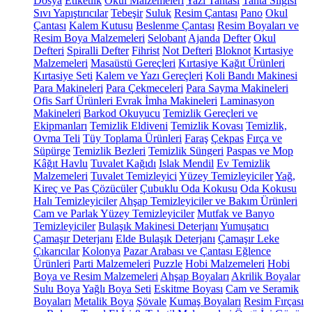
Dosya
Etiketlik
Okul Malzemeleri
Yazı Tahtası
Tahta Silgisi
Sıvı Yapıştırıcılar
Tebeşir
Suluk
Resim Çantası
Pano
Okul
Çantası
Kalem Kutusu
Beslenme Çantası
Resim Boyaları ve
Resim Boya Malzemeleri
Selobant
Ajanda
Defter
Okul
Defteri
Spiralli Defter
Fihrist
Not Defteri
Bloknot
Kırtasiye
Malzemeleri
Masaüstü Gereçleri
Kırtasiye Kağıt Ürünleri
Kırtasiye Seti
Kalem ve Yazı Gereçleri
Koli Bandı Makinesi
Para Makineleri
Para Çekmeceleri
Para Sayma Makineleri
Ofis Sarf Ürünleri
Evrak İmha Makineleri
Laminasyon
Makineleri
Barkod Okuyucu
Temizlik Gereçleri ve
Ekipmanları
Temizlik Eldiveni
Temizlik Kovası
Temizlik,
Ovma Teli
Tüy Toplama Ürünleri
Faraş
Çekpas
Fırça ve
Süpürge
Temizlik Bezleri
Temizlik Süngeri
Paspas ve Mop
Kâğıt Havlu
Tuvalet Kağıdı
Islak Mendil
Ev Temizlik
Malzemeleri
Tuvalet Temizleyici
Yüzey Temizleyiciler
Yağ,
Kireç ve Pas Çözücüler
Çubuklu Oda Kokusu
Oda Kokusu
Halı Temizleyiciler
Ahşap Temizleyiciler ve Bakım Ürünleri
Cam ve Parlak Yüzey Temizleyiciler
Mutfak ve Banyo
Temizleyiciler
Bulaşık Makinesi Deterjanı
Yumuşatıcı
Çamaşır Deterjanı
Elde Bulaşık Deterjanı
Çamaşır Leke
Çıkarıcılar
Kolonya
Pazar Arabası ve Çantası
Eğlence
Ürünleri
Parti Malzemeleri
Puzzle
Hobi Malzemeleri
Hobi
Boya ve Resim Malzemeleri
Ahşap Boyaları
Akrilik Boyalar
Sulu Boya
Yağlı Boya Seti
Eskitme Boyası
Cam ve Seramik
Boyaları
Metalik Boya
Şövale
Kumaş Boyaları
Resim Fırçası