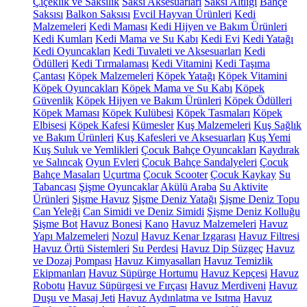
Çiçeklik ve Saksılık
Saksı Aksesuarları
Saksı Altlığı
Bahçe
Saksısı
Balkon Saksısı
Evcil Hayvan Ürünleri
Kedi
Malzemeleri
Kedi Maması
Kedi Hijyen ve Bakım Ürünleri
Kedi Kumları
Kedi Mama ve Su Kabı
Kedi Evi
Kedi Yatağı
Kedi Oyuncakları
Kedi Tuvaleti ve Aksesuarları
Kedi
Ödülleri
Kedi Tırmalaması
Kedi Vitamini
Kedi Taşıma
Çantası
Köpek Malzemeleri
Köpek Yatağı
Köpek Vitamini
Köpek Oyuncakları
Köpek Mama ve Su Kabı
Köpek
Güvenlik
Köpek Hijyen ve Bakım Ürünleri
Köpek Ödülleri
Köpek Maması
Köpek Kulübesi
Köpek Tasmaları
Köpek
Elbisesi
Köpek Kafesi
Kümesler
Kuş Malzemeleri
Kuş Sağlık
ve Bakım Ürünleri
Kuş Kafesleri ve Aksesuarları
Kuş Yemi
Kuş Suluk ve Yemlikleri
Çocuk Bahçe Oyuncakları
Kaydırak
ve Salıncak
Oyun Evleri
Çocuk Bahçe Sandalyeleri
Çocuk
Bahçe Masaları
Uçurtma
Çocuk Scooter
Çocuk Kaykay
Su
Tabancası
Şişme Oyuncaklar
Akülü Araba
Su Aktivite
Ürünleri
Şişme Havuz
Şişme Deniz Yatağı
Şişme Deniz Topu
Can Yeleği
Can Simidi ve Deniz Simidi
Şişme Deniz Kolluğu
Şişme Bot
Havuz Bonesi
Kano
Havuz Malzemeleri
Havuz
Yapı Malzemeleri
Nozul
Havuz Kenar Izgarası
Havuz Filtresi
Havuz Örtü Sistemleri
Su Perdesi
Havuz Dip Süzgeç
Havuz
ve Dozaj Pompası
Havuz Kimyasalları
Havuz Temizlik
Ekipmanları
Havuz Süpürge Hortumu
Havuz Kepçesi
Havuz
Robotu
Havuz Süpürgesi ve Fırçası
Havuz Merdiveni
Havuz
Duşu ve Masaj Jeti
Havuz Aydınlatma ve Isıtma
Havuz