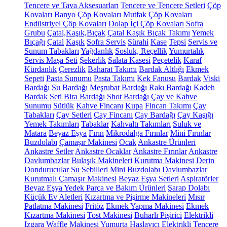
Tencere ve Tava Aksesuarları
Tencere ve Tencere Setleri
Çöp
Kovaları
Banyo Çöp Kovaları
Mutfak Çöp Kovaları
Endüstriyel Çöp Kovaları
Dolap İçi Çöp Kovaları
Sofra
Grubu
Çatal,Kaşık,Bıçak
Çatal Kaşık Bıçak Takımı
Yemek
Bıçağı
Çatal
Kaşık
Sofra Servis
Sürahi
Kase
Tepsi
Servis ve
Sunum Tabakları
Yağdanlık
Sosluk, Reçellik
Yumurtalık
Servis Maşa Seti
Şekerlik
Salata Kasesi
Peçetelik
Karaf
Kürdanlık
Çerezlik
Baharat Takımı
Bardak Altlığı
Ekmek
Sepeti
Pasta Sunumu
Pasta Takımı
Kek Fanusu
Bardak
Viski
Bardağı
Su Bardağı
Meşrubat Bardağı
Rakı Bardağı
Kadeh
Bardak Seti
Bira Bardağı
Shot Bardağı
Çay ve Kahve
Sunumu
Sütlük
Kahve Fincanı
Kupa
Fincan Takımı
Çay
Tabakları
Çay Setleri
Çay Fincanı
Çay Bardağı
Çay Kaşığı
Yemek Takımları
Tabaklar
Kahvaltı Takımları
Suluk ve
Matara
Beyaz Eşya
Fırın
Mikrodalga Fırınlar
Mini Fırınlar
Buzdolabı
Çamaşır Makinesi
Ocak
Ankastre Ürünleri
Ankastre Setler
Ankastre Ocaklar
Ankastre Fırınlar
Ankastre
Davlumbazlar
Bulaşık Makineleri
Kurutma Makinesi
Derin
Dondurucular
Su Sebilleri
Mini Buzdolabı
Davlumbazlar
Kurutmalı Çamaşır Makinesi
Beyaz Eşya Setleri
Aspiratörler
Beyaz Eşya Yedek Parça ve Bakım Ürünleri
Şarap Dolabı
Küçük Ev Aletleri
Kızartma ve Pişirme Makineleri
Mısır
Patlatma Makinesi
Fritöz
Ekmek Yapma Makinesi
Ekmek
Kızartma Makinesi
Tost Makinesi
Buharlı Pişirici
Elektrikli
Izgara
Waffle Makinesi
Yumurta Haşlayıcı
Elektrikli Tencere