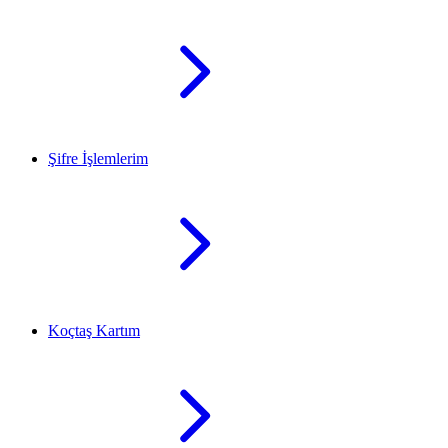
Şifre İşlemlerim
Koçtaş Kartım