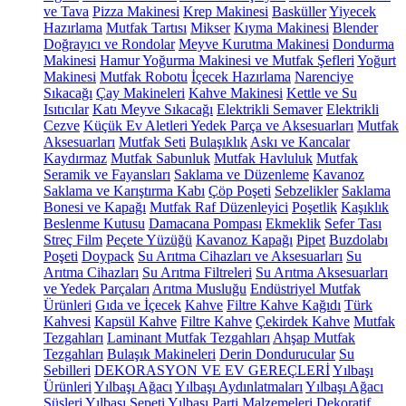
ve Tava
Pizza Makinesi
Krep Makinesi
Basküller
Yiyecek
Hazırlama
Mutfak Tartısı
Mikser
Kıyma Makinesi
Blender
Doğrayıcı ve Rondolar
Meyve Kurutma Makinesi
Dondurma
Makinesi
Hamur Yoğurma Makinesi ve Mutfak Şefleri
Yoğurt
Makinesi
Mutfak Robotu
İçecek Hazırlama
Narenciye
Sıkacağı
Çay Makineleri
Kahve Makinesi
Kettle ve Su
Isıtıcılar
Katı Meyve Sıkacağı
Elektrikli Semaver
Elektrikli
Cezve
Küçük Ev Aletleri Yedek Parça ve Aksesuarları
Mutfak
Aksesuarları
Mutfak Seti
Bulaşıklık
Askı ve Kancalar
Kaydırmaz
Mutfak Sabunluk
Mutfak Havluluk
Mutfak
Seramik ve Fayansları
Saklama ve Düzenleme
Kavanoz
Saklama ve Karıştırma Kabı
Çöp Poşeti
Sebzelikler
Saklama
Bonesi ve Kapağı
Mutfak Raf Düzenleyici
Poşetlik
Kaşıklık
Beslenme Kutusu
Damacana Pompası
Ekmeklik
Sefer Tası
Streç Film
Peçete Yüzüğü
Kavanoz Kapağı
Pipet
Buzdolabı
Poşeti
Doypack
Su Arıtma Cihazları ve Aksesuarları
Su
Arıtma Cihazları
Su Arıtma Filtreleri
Su Arıtma Aksesuarları
ve Yedek Parçaları
Arıtma Musluğu
Endüstriyel Mutfak
Ürünleri
Gıda ve İçecek
Kahve
Filtre Kahve Kağıdı
Türk
Kahvesi
Kapsül Kahve
Filtre Kahve
Çekirdek Kahve
Mutfak
Tezgahları
Laminant Mutfak Tezgahları
Ahşap Mutfak
Tezgahları
Bulaşık Makineleri
Derin Dondurucular
Su
Sebilleri
DEKORASYON VE EV GEREÇLERİ
Yılbaşı
Ürünleri
Yılbaşı Ağacı
Yılbaşı Aydınlatmaları
Yılbaşı Ağacı
Süsleri
Yılbaşı Sepeti
Yılbaşı Parti Malzemeleri
Dekoratif