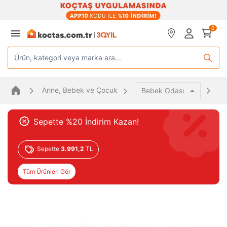
0
Ürün, kategori veya marka ara...
Anne, Bebek ve Çocuk
Be
Bebek Odası
Sepette %20 İndirim Kazan!
Sepette
3.991,2
TL
Tüm Ürünleri Gör