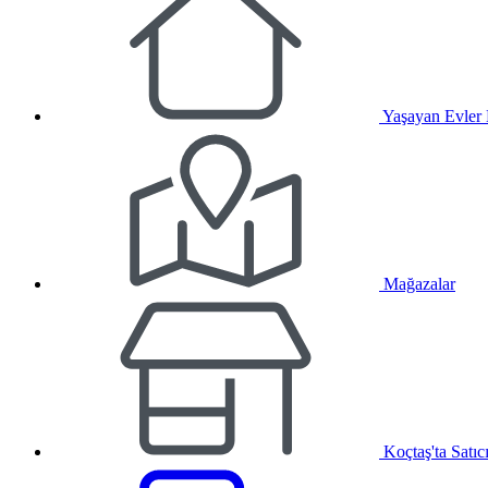
Yaşayan Evler
Mağazalar
Koçtaş'ta Satıc