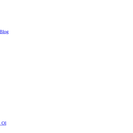
 Blog
ı Ol