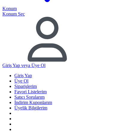
Konum
Konum Seç
Giriş Yap
veya Üye Ol
Giriş Yap
Üye Ol
Siparişlerim
Favori Listelerim
Satıcı Sorularım
İndirim Kuponlarım
Üyelik Bilgilerim