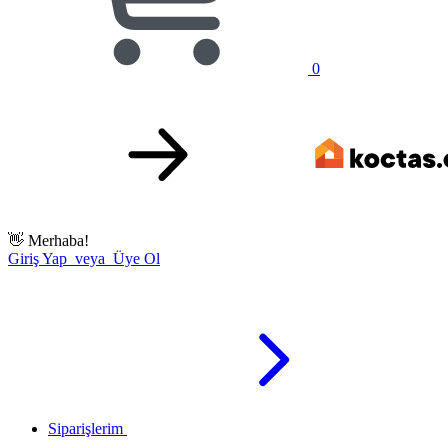
0
👋
Merhaba!
Giriş Yap veya Üye Ol
Siparişlerim