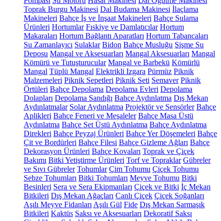
Pompası
Su Motoru
Hasat Makinesi
Dal Öğütme Makinesi
Toprak Burgu Makinesi
Dal Budama Makinesi
İlaçlama
Makineleri
Bahçe İş ve İnşaat Makineleri
Bahçe Sulama
Ürünleri
Hortumlar
Fıskiye ve Damlatıcılar
Hortum
Makaraları
Hortum Bağlantı Aparatları
Hortum Tabancaları
Su Zamanlayıcı
Sulaklar
Bidon
Bahçe Musluğu
Şişme Su
Deposu
Mangal ve Aksesuarları
Mangal Aksesuarları
Mangal
Kömürü ve Tutuşturucular
Mangal ve Barbekü
Kömürlü
Mangal
Tüplü Mangal
Elektrikli Izgara
Pürmüz
Piknik
Malzemeleri
Piknik Sepetleri
Piknik Seti
Semaver
Piknik
Örtüleri
Bahçe Depolama
Depolama Evleri
Depolama
Dolapları
Depolama Sandığı
Bahçe Aydınlatma
Dış Mekan
Aydınlatmalar
Solar Aydınlatma
Projektör ve Sensörler
Bahçe
Aplikleri
Bahçe Feneri ve Meşaleler
Bahçe Masa Üstü
Aydınlatma
Bahçe Set Üstü Aydınlatma
Bahçe Aydınlatma
Direkleri
Bahçe Peyzaj Ürünleri
Bahçe Yer Döşemeleri
Bahçe
Çit ve Bordürleri
Bahçe Filesi
Bahçe Gizleme Ağları
Bahçe
Dekorasyon Ürünleri
Bahçe Kovaları
Toprak ve Çiçek
Bakımı
Bitki Yetiştirme Ürünleri
Torf ve Topraklar
Gübreler
ve Sıvı Gübreler
Tohumlar
Çim Tohumu
Çiçek Tohumu
Sebze Tohumları
Bitki Tohumları
Meyve Tohumu
Bitki
Besinleri
Sera ve Sera Ekipmanları
Çiçek ve Bitki
İç Mekan
Bitkileri
Dış Mekan Ağaçları
Canlı Çiçek
Çiçek Soğanları
Aşılı Meyve Fidanları
Aşılı Gül
Fide
Dış Mekan Sarmaşık
Bitkileri
Kaktüs
Saksı ve Aksesuarları
Dekoratif Saksı