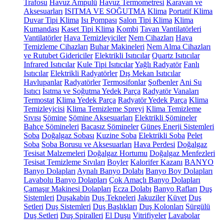
Trafosu
Havuz Ampulü
Havuz Termometresi
Karavan ve
Aksesuarları
ISITMA VE SOĞUTMA
Klima
Portatif Klima
Duvar Tipi Klima
Isı Pompası
Salon Tipi Klima
Klima
Kumandası
Kaset Tipi Klima
Kombi
Tavan Vantilatörleri
Vantilatörler
Hava Temizleyiciler
Nem Cihazları
Hava
Temizleme Cihazları
Buhar Makineleri
Nem Alma Cihazları
ve Rutubet Gidericiler
Elektrikli Isıtıcılar
Quartz Isıtıcılar
Infrared Isıtıcılar
Kule Tipi Isıtıcılar
Yağlı Radyatör
Fanlı
Isıtıcılar
Elektrikli Radyatörler
Dış Mekan Isıtıcılar
Havlupanlar
Radyatörler
Termosifonlar
Şofbenler
Ani Su
Isıtıcı
Isıtma ve Soğutma Yedek Parça
Radyatör Vanaları
Termostat
Klima Yedek Parça
Radyatör Yedek Parça
Klima
Temizleyicisi
Klima Temizleme Spreyi
Klima Temizleme
Sıvısı
Şömine
Şömine Aksesuarları
Elektrikli Şömineler
Bahçe Şömineleri
Bacasız Şömineler
Güneş Enerji Sistemleri
Soba
Doğalgaz Sobası
Kuzine Soba
Elektrikli Soba
Pelet
Soba
Soba Borusu ve Aksesuarları
Hava Perdesi
Doğalgaz
Tesisat Malzemeleri
Doğalgaz Hortumu
Doğalgaz Menfezleri
Tesisat Temizleme Sıvıları
Boyler
Kalorifer Kazanı
BANYO
Banyo Dolapları
Aynalı Banyo Dolabı
Banyo Boy Dolapları
Lavabolu Banyo Dolapları
Çok Amaçlı Banyo Dolapları
Çamaşır Makinesi Dolapları
Ecza Dolabı
Banyo Rafları
Duş
Sistemleri
Duşakabin
Duş Tekneleri
Jakuziler
Küvet
Duş
Setleri
Duş Sistemleri
Duş Başlıkları
Duş Kolonları
Sürgülü
Duş Setleri
Duş Spiralleri
El Duşu
Vitrifiyeler
Lavabolar