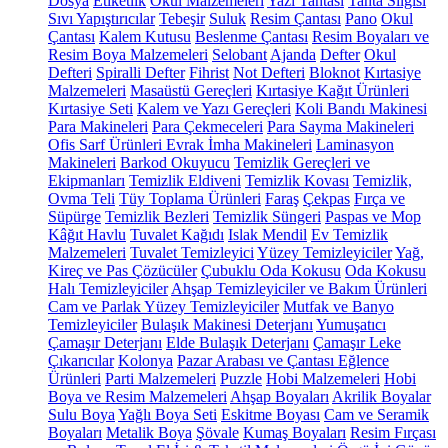
Dosya
Etiketlik
Okul Malzemeleri
Yazı Tahtası
Tahta Silgisi
Sıvı Yapıştırıcılar
Tebeşir
Suluk
Resim Çantası
Pano
Okul
Çantası
Kalem Kutusu
Beslenme Çantası
Resim Boyaları ve
Resim Boya Malzemeleri
Selobant
Ajanda
Defter
Okul
Defteri
Spiralli Defter
Fihrist
Not Defteri
Bloknot
Kırtasiye
Malzemeleri
Masaüstü Gereçleri
Kırtasiye Kağıt Ürünleri
Kırtasiye Seti
Kalem ve Yazı Gereçleri
Koli Bandı Makinesi
Para Makineleri
Para Çekmeceleri
Para Sayma Makineleri
Ofis Sarf Ürünleri
Evrak İmha Makineleri
Laminasyon
Makineleri
Barkod Okuyucu
Temizlik Gereçleri ve
Ekipmanları
Temizlik Eldiveni
Temizlik Kovası
Temizlik,
Ovma Teli
Tüy Toplama Ürünleri
Faraş
Çekpas
Fırça ve
Süpürge
Temizlik Bezleri
Temizlik Süngeri
Paspas ve Mop
Kâğıt Havlu
Tuvalet Kağıdı
Islak Mendil
Ev Temizlik
Malzemeleri
Tuvalet Temizleyici
Yüzey Temizleyiciler
Yağ,
Kireç ve Pas Çözücüler
Çubuklu Oda Kokusu
Oda Kokusu
Halı Temizleyiciler
Ahşap Temizleyiciler ve Bakım Ürünleri
Cam ve Parlak Yüzey Temizleyiciler
Mutfak ve Banyo
Temizleyiciler
Bulaşık Makinesi Deterjanı
Yumuşatıcı
Çamaşır Deterjanı
Elde Bulaşık Deterjanı
Çamaşır Leke
Çıkarıcılar
Kolonya
Pazar Arabası ve Çantası
Eğlence
Ürünleri
Parti Malzemeleri
Puzzle
Hobi Malzemeleri
Hobi
Boya ve Resim Malzemeleri
Ahşap Boyaları
Akrilik Boyalar
Sulu Boya
Yağlı Boya Seti
Eskitme Boyası
Cam ve Seramik
Boyaları
Metalik Boya
Şövale
Kumaş Boyaları
Resim Fırçası