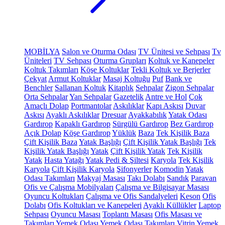
MOBİLYA
Salon ve Oturma Odası
TV Ünitesi ve Sehpası
Tv
Üniteleri
TV Sehpası
Oturma Grupları
Koltuk ve Kanepeler
Koltuk Takımları
Köşe Koltuklar
Tekli Koltuk ve Berjerler
Çekyat
Armut Koltuklar
Masaj Koltuğu
Puf
Bank ve
Benchler
Sallanan Koltuk
Kitaplık
Sehpalar
Zigon Sehpalar
Orta Sehpalar
Yan Sehpalar
Gazetelik
Antre ve Hol
Çok
Amaçlı Dolap
Portmantolar
Askılıklar
Kapı Askısı
Duvar
Askısı
Ayaklı Askılıklar
Dresuar
Ayakkabılık
Yatak Odası
Gardırop
Kapaklı Gardırop
Sürgülü Gardırop
Bez Gardırop
Açık Dolap
Köşe Gardırop
Yüklük
Baza
Tek Kişilik Baza
Çift Kişilik Baza
Yatak Başlığı
Çift Kişilik Yatak Başlığı
Tek
Kişilik Yatak Başlığı
Yatak
Çift Kişilik Yatak
Tek Kişilik
Yatak
Hasta Yatağı
Yatak Pedi & Şiltesi
Karyola
Tek Kişilik
Karyola
Çift Kişilik Karyola
Şifonyerler
Komodin
Yatak
Odası Takımları
Makyaj Masası
Takı Dolabı
Sandık
Paravan
Ofis ve Çalışma Mobilyaları
Çalışma ve Bilgisayar Masası
Oyuncu Koltukları
Çalışma ve Ofis Sandalyeleri
Keson
Ofis
Dolabı
Ofis Koltukları ve Kanepeleri
Ayaklı Küllükler
Laptop
Sehpası
Oyuncu Masası
Toplantı Masası
Ofis Masası ve
Takımları
Yemek Odası
Yemek Odası Takımları
Vitrin
Yemek