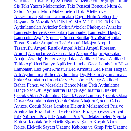
ve Rulosu
Tuval
El İşi & Tekstil Malzemeleri
Örgü İpi
Güpür
Şiş
Takı Yapım Malzemeleri
Takı Pensesi
Boncuk
Mum &
Sabun Yapımı
Mum Malzemeleri
Hobi Aletleri ve
Aksesuarları
Silikon Tabancaları
Diğer Hobi Aletleri
Taş
Boyama & Mozaik
AYDINLATMA VE ELEKTRİK
Ev
Aydınlatmaları
Avizeler
Sarkıt Avizeler
Plafonyer Avizeler
Lambaderler ve Aksesuarları
Lambader
Lambader Başlığı
Lambader Ayağı
Spotlar
Gömme Spotlar
Sıvaüstü Spotlar
Tavan Spotlar
Ampuller
Led Ampul
Halojen Ampul
Tasarruflu Ampul
Rustik Ampul
Akıllı Ampul
Floresan
Ampul
Abajurlar ve Aksesuarları
Abajur
Abajur Şapkaları
Abajur Ayaklığı
Fener ve Işıldaklar
Aplikler
Duvar Aplikleri
Tablo Aplikleri
Banyo Aplikleri
Lamba
Gece Lambaları
Masa
Lambaları
Led Şerit
Armatür
Led Armatür
Led Panel
Tezgah
Altı Aydınlatma
Bahçe Aydınlatma
Dış Mekan Aydınlatmalar
Solar Aydınlatma
Projektör ve Sensörler
Bahçe Aplikleri
Bahçe Feneri ve Meşaleler
Bahçe Masa Üstü Aydınlatma
Bahçe Set Üstü Aydınlatma
Bahçe Aydınlatma Direkleri
Çocuk Odası Aydınlatma
Çocuk Gece Lambası
Çocuk Odası
Duvar Aydınlatmaları
Çocuk Odası Abajuru
Çocuk Odası
Avizesi
Çocuk Masa Lambası
Elektrik Malzemeleri
Priz ve
Anahtarlar
Priz Kutusu
Telefon Prizi
Priz Çerçevesi
Golyat
Priz
Nümeris Priz
Priz
Anahtar Priz
Şalt Malzemeleri
Sigorta
Kutusu
Kontaktör
Elektrik Sigortası
Şalter
Kaçak Akım
Rölesi
Elektrik Sayacı
Uzatma Kablosu ve Grup Priz
Uzatma