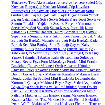
Tencere ve Tava Aksesuarları
Tencere ve Tencere Setleri
Çöp
Kovaları
Banyo Çöp Kovaları
Mutfak Çöp Kovaları
Endüstriyel Çöp Kovaları
Dolap İçi Çöp Kovaları
Sofra
Grubu
Çatal,Kaşık,Bıçak
Çatal Kaşık Bıçak Takımı
Yemek
Bıçağı
Çatal
Kaşık
Sofra Servis
Sürahi
Kase
Tepsi
Servis ve
Sunum Tabakları
Yağdanlık
Sosluk, Reçellik
Yumurtalık
Servis Maşa Seti
Şekerlik
Salata Kasesi
Peçetelik
Karaf
Kürdanlık
Çerezlik
Baharat Takımı
Bardak Altlığı
Ekmek
Sepeti
Pasta Sunumu
Pasta Takımı
Kek Fanusu
Bardak
Viski
Bardağı
Su Bardağı
Meşrubat Bardağı
Rakı Bardağı
Kadeh
Bardak Seti
Bira Bardağı
Shot Bardağı
Çay ve Kahve
Sunumu
Sütlük
Kahve Fincanı
Kupa
Fincan Takımı
Çay
Tabakları
Çay Setleri
Çay Fincanı
Çay Bardağı
Çay Kaşığı
Yemek Takımları
Tabaklar
Kahvaltı Takımları
Suluk ve
Matara
Beyaz Eşya
Fırın
Mikrodalga Fırınlar
Mini Fırınlar
Buzdolabı
Çamaşır Makinesi
Ocak
Ankastre Ürünleri
Ankastre Setler
Ankastre Ocaklar
Ankastre Fırınlar
Ankastre
Davlumbazlar
Bulaşık Makineleri
Kurutma Makinesi
Derin
Dondurucular
Su Sebilleri
Mini Buzdolabı
Davlumbazlar
Kurutmalı Çamaşır Makinesi
Beyaz Eşya Setleri
Aspiratörler
Beyaz Eşya Yedek Parça ve Bakım Ürünleri
Şarap Dolabı
Küçük Ev Aletleri
Kızartma ve Pişirme Makineleri
Mısır
Patlatma Makinesi
Fritöz
Ekmek Yapma Makinesi
Ekmek
Kızartma Makinesi
Tost Makinesi
Buharlı Pişirici
Elektrikli
Izgara
Waffle Makinesi
Yumurta Haşlayıcı
Elektrikli Tencere