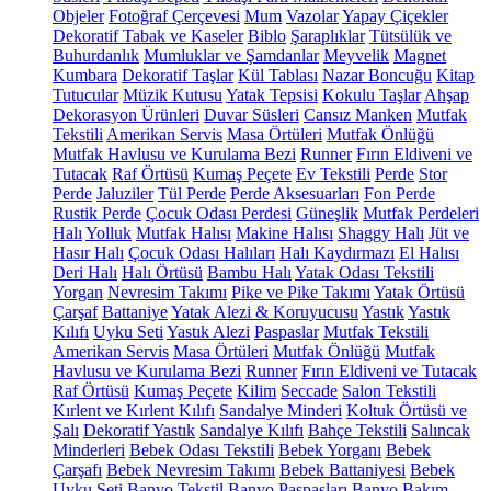
Objeler
Fotoğraf Çerçevesi
Mum
Vazolar
Yapay Çiçekler
Dekoratif Tabak ve Kaseler
Biblo
Şaraplıklar
Tütsülük ve
Buhurdanlık
Mumluklar ve Şamdanlar
Meyvelik
Magnet
Kumbara
Dekoratif Taşlar
Kül Tablası
Nazar Boncuğu
Kitap
Tutucular
Müzik Kutusu
Yatak Tepsisi
Kokulu Taşlar
Ahşap
Dekorasyon Ürünleri
Duvar Süsleri
Cansız Manken
Mutfak
Tekstili
Amerikan Servis
Masa Örtüleri
Mutfak Önlüğü
Mutfak Havlusu ve Kurulama Bezi
Runner
Fırın Eldiveni ve
Tutacak
Raf Örtüsü
Kumaş Peçete
Ev Tekstili
Perde
Stor
Perde
Jaluziler
Tül Perde
Perde Aksesuarları
Fon Perde
Rustik Perde
Çocuk Odası Perdesi
Güneşlik
Mutfak Perdeleri
Halı
Yolluk
Mutfak Halısı
Makine Halısı
Shaggy Halı
Jüt ve
Hasır Halı
Çocuk Odası Halıları
Halı Kaydırmazı
El Halısı
Deri Halı
Halı Örtüsü
Bambu Halı
Yatak Odası Tekstili
Yorgan
Nevresim Takımı
Pike ve Pike Takımı
Yatak Örtüsü
Çarşaf
Battaniye
Yatak Alezi & Koruyucusu
Yastık
Yastık
Kılıfı
Uyku Seti
Yastık Alezi
Paspaslar
Mutfak Tekstili
Amerikan Servis
Masa Örtüleri
Mutfak Önlüğü
Mutfak
Havlusu ve Kurulama Bezi
Runner
Fırın Eldiveni ve Tutacak
Raf Örtüsü
Kumaş Peçete
Kilim
Seccade
Salon Tekstili
Kırlent ve Kırlent Kılıfı
Sandalye Minderi
Koltuk Örtüsü ve
Şalı
Dekoratif Yastık
Sandalye Kılıfı
Bahçe Tekstili
Salıncak
Minderleri
Bebek Odası Tekstili
Bebek Yorganı
Bebek
Çarşafı
Bebek Nevresim Takımı
Bebek Battaniyesi
Bebek
Uyku Seti
Banyo Tekstil
Banyo Paspasları
Banyo Bakım