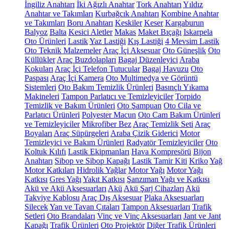
İngiliz Anahtarı
İki Ağızlı Anahtar
Tork Anahtarı
Yıldız
Anahtar ve Takımları
Kurbağcık Anahtarı
Kombine Anahtar
ve Takımları
Boru Anahtarı
Keskiler
Keser
Kargaburun
Balyoz
Balta
Kesici Aletler
Makas
Maket Bıçağı
Iskarpela
Oto Ürünleri
Lastik
Yaz Lastiği
Kış Lastiği
4 Mevsim Lastik
Oto Teknik Malzemeler
Araç İçi Aksesuar
Oto Güneşlik
Oto
Küllükler
Araç Buzdolapları
Bagaj Düzenleyici
Araba
Kokuları
Araç İçi Telefon Tutucular
Bagaj Havuzu
Oto
Paspası
Araç İçi Kamera
Oto Multimedya ve Görüntü
Sistemleri
Oto Bakım Temizlik Ürünleri
Basınçlı Yıkama
Makineleri
Tampon Parlatıcı ve Temizleyiciler
Torpido
Temizlik ve Bakım Ürünleri
Oto Şampuan
Oto Cila ve
Parlatıcı Ürünleri
Polyester Macun
Oto Cam Bakım Ürünleri
ve Temizleyiciler
Mikrofiber Bez
Araç Temizlik Seti
Araç
Boyaları
Araç Süpürgeleri
Araba Çizik Giderici
Motor
Temizleyici ve Bakım Ürünleri
Radyatör Temizleyiciler
Oto
Koltuk Kılıfı
Lastik Ekipmanları
Hava Kompresörü
Bijon
Anahtarı
Sibop ve Sibop Kapağı
Lastik Tamir Kiti
Kriko
Yağ
Motor Katkıları
Hidrolik Yağlar
Motor Yağı
Motor Yağı
Katkısı
Gres Yağı
Yakıt Katkısı
Şanzıman Yağı ve Katkısı
Akü ve Akü Aksesuarları
Akü
Akü Şarj Cihazları
Akü
Takviye Kablosu
Araç Dış Aksesuar
Plaka Aksesuarları
Silecek
Yan ve Tavan Çıtaları
Tampon Aksesuarları
Trafik
Setleri
Oto Brandaları
Vinç ve Vinç Aksesuarları
Jant ve Jant
Kapağı
Trafik Ürünleri
Oto Projektör
Diğer Trafik Ürünleri