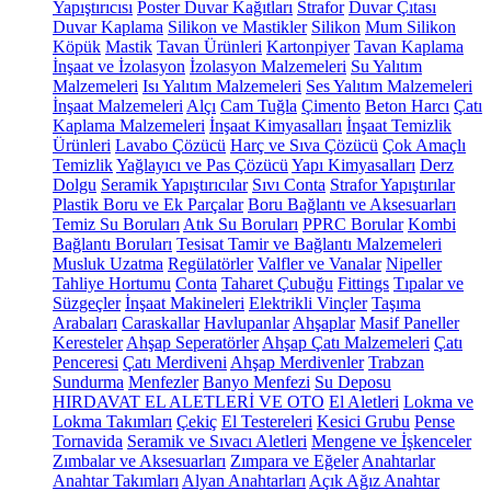
Yapıştırıcısı
Poster Duvar Kağıtları
Strafor
Duvar Çıtası
Duvar Kaplama
Silikon ve Mastikler
Silikon
Mum Silikon
Köpük
Mastik
Tavan Ürünleri
Kartonpiyer
Tavan Kaplama
İnşaat ve İzolasyon
İzolasyon Malzemeleri
Su Yalıtım
Malzemeleri
Isı Yalıtım Malzemeleri
Ses Yalıtım Malzemeleri
İnşaat Malzemeleri
Alçı
Cam Tuğla
Çimento
Beton Harcı
Çatı
Kaplama Malzemeleri
İnşaat Kimyasalları
İnşaat Temizlik
Ürünleri
Lavabo Çözücü
Harç ve Sıva Çözücü
Çok Amaçlı
Temizlik
Yağlayıcı ve Pas Çözücü
Yapı Kimyasalları
Derz
Dolgu
Seramik Yapıştırıcılar
Sıvı Conta
Strafor Yapıştırılar
Plastik Boru ve Ek Parçalar
Boru Bağlantı ve Aksesuarları
Temiz Su Boruları
Atık Su Boruları
PPRC Borular
Kombi
Bağlantı Boruları
Tesisat Tamir ve Bağlantı Malzemeleri
Musluk Uzatma
Regülatörler
Valfler ve Vanalar
Nipeller
Tahliye Hortumu
Conta
Taharet Çubuğu
Fittings
Tıpalar ve
Süzgeçler
İnşaat Makineleri
Elektrikli Vinçler
Taşıma
Arabaları
Caraskallar
Havlupanlar
Ahşaplar
Masif Paneller
Keresteler
Ahşap Seperatörler
Ahşap Çatı Malzemeleri
Çatı
Penceresi
Çatı Merdiveni
Ahşap Merdivenler
Trabzan
Sundurma
Menfezler
Banyo Menfezi
Su Deposu
HIRDAVAT EL ALETLERİ VE OTO
El Aletleri
Lokma ve
Lokma Takımları
Çekiç
El Testereleri
Kesici Grubu
Pense
Tornavida
Seramik ve Sıvacı Aletleri
Mengene ve İşkenceler
Zımbalar ve Aksesuarları
Zımpara ve Eğeler
Anahtarlar
Anahtar Takımları
Alyan Anahtarları
Açık Ağız Anahtar