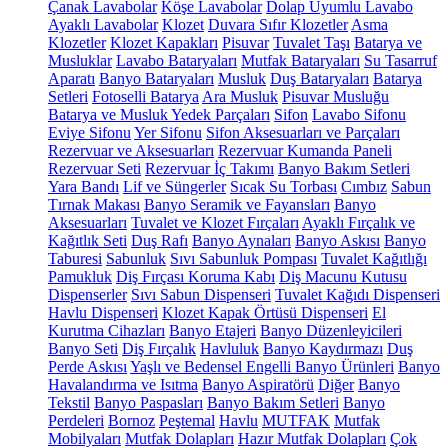
Çanak Lavabolar
Köşe Lavabolar
Dolap Uyumlu Lavabo
Ayaklı Lavabolar
Klozet
Duvara Sıfır Klozetler
Asma
Klozetler
Klozet Kapakları
Pisuvar
Tuvalet Taşı
Batarya ve
Musluklar
Lavabo Bataryaları
Mutfak Bataryaları
Su Tasarruf
Aparatı
Banyo Bataryaları
Musluk
Duş Bataryaları
Batarya
Setleri
Fotoselli Batarya
Ara Musluk
Pisuvar Musluğu
Batarya ve Musluk Yedek Parçaları
Sifon
Lavabo Sifonu
Eviye Sifonu
Yer Sifonu
Sifon Aksesuarları ve Parçaları
Rezervuar ve Aksesuarları
Rezervuar Kumanda Paneli
Rezervuar Seti
Rezervuar İç Takımı
Banyo Bakım Setleri
Yara Bandı
Lif ve Süngerler
Sıcak Su Torbası
Cımbız
Sabun
Tırnak Makası
Banyo Seramik ve Fayansları
Banyo
Aksesuarları
Tuvalet ve Klozet Fırçaları
Ayaklı Fırçalık ve
Kağıtlık Seti
Duş Rafı
Banyo Aynaları
Banyo Askısı
Banyo
Taburesi
Sabunluk
Sıvı Sabunluk Pompası
Tuvalet Kağıtlığı
Pamukluk
Diş Fırçası Koruma Kabı
Diş Macunu Kutusu
Dispenserler
Sıvı Sabun Dispenseri
Tuvalet Kağıdı Dispenseri
Havlu Dispenseri
Klozet Kapak Örtüsü Dispenseri
El
Kurutma Cihazları
Banyo Etajeri
Banyo Düzenleyicileri
Banyo Seti
Diş Fırçalık
Havluluk
Banyo Kaydırmazı
Duş
Perde Askısı
Yaşlı ve Bedensel Engelli Banyo Ürünleri
Banyo
Havalandırma ve Isıtma
Banyo Aspiratörü
Diğer
Banyo
Tekstil
Banyo Paspasları
Banyo Bakım Setleri
Banyo
Perdeleri
Bornoz
Peştemal
Havlu
MUTFAK
Mutfak
Mobilyaları
Mutfak Dolapları
Hazır Mutfak Dolapları
Çok