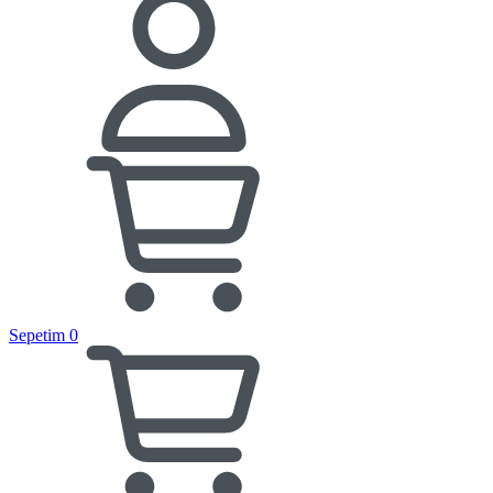
Sepetim
0