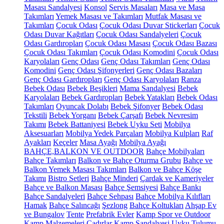
Masası Sandalyesi
Konsol
Servis Masaları
Masa ve Masa
Takımları
Yemek Masası ve Takımları
Mutfak Masası ve
Takımları
Çocuk Odası
Çocuk Odası Duvar Stickerları
Çocuk
Odası Duvar Kağıtları
Çocuk Odası Sandalyeleri
Çocuk
Odası Gardıropları
Çocuk Odası Masası
Çocuk Odası Bazası
Çocuk Odası Takımları
Çocuk Odası Komodini
Çocuk Odası
Karyolaları
Genç Odası
Genç Odası Takımları
Genç Odası
Komodini
Genç Odası Şifonyerleri
Genç Odası Bazaları
Genç Odası Gardıropları
Genç Odası Karyolaları
Ranza
Bebek Odası
Bebek Beşikleri
Mama Sandalyesi
Bebek
Karyolaları
Bebek Gardıropları
Bebek Yatakları
Bebek Odası
Takımları
Oyuncak Dolabı
Bebek Şifonyer
Bebek Odası
Tekstili
Bebek Yorganı
Bebek Çarşafı
Bebek Nevresim
Takımı
Bebek Battaniyesi
Bebek Uyku Seti
Mobilya
Aksesuarları
Mobilya Yedek Parçaları
Mobilya Kulpları
Raf
Ayakları
Keçeler
Masa Ayağı
Mobilya Ayağı
BAHÇE,BALKON VE OUTDOOR
Bahçe Mobilyaları
Bahçe Takımları
Balkon ve Bahçe Oturma Grubu
Bahçe ve
Balkon Yemek Masası Takımları
Balkon ve Bahçe Köşe
Takımı
Bistro Setleri
Bahçe Minderi
Çardak ve Kameriyeler
Bahçe ve Balkon Masası
Bahçe Şemsiyesi
Bahçe Bankı
Bahçe Sandalyeleri
Bahçe Sehpası
Bahçe Mobilya Kılıfları
Hamak
Bahçe Salıncağı
Şezlong
Bahçe Koltukları
Ahşap Ev
ve Bungalov
Tente
Prefabrik Evler
Kamp Spor ve Outdoor
Kamp Malzemeleri
Çadırlar
Kamp Sandalyesi
Uyku Tulumu