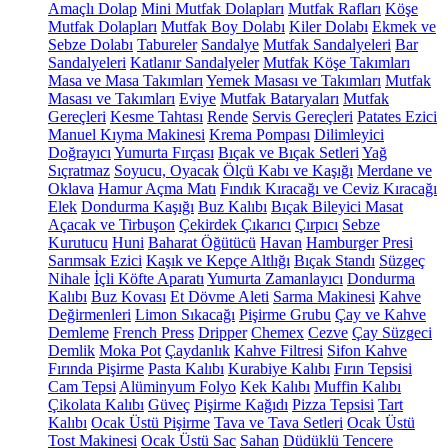
Amaçlı Dolap
Mini Mutfak Dolapları
Mutfak Rafları
Köşe
Mutfak Dolapları
Mutfak Boy Dolabı
Kiler Dolabı
Ekmek ve
Sebze Dolabı
Tabureler
Sandalye
Mutfak Sandalyeleri
Bar
Sandalyeleri
Katlanır Sandalyeler
Mutfak Köşe Takımları
Masa ve Masa Takımları
Yemek Masası ve Takımları
Mutfak
Masası ve Takımları
Eviye
Mutfak Bataryaları
Mutfak
Gereçleri
Kesme Tahtası
Rende
Servis Gereçleri
Patates Ezici
Manuel Kıyma Makinesi
Krema Pompası
Dilimleyici
Doğrayıcı
Yumurta Fırçası
Bıçak ve Bıçak Setleri
Yağ
Sıçratmaz
Soyucu, Oyacak
Ölçü Kabı ve Kaşığı
Merdane ve
Oklava
Hamur Açma Matı
Fındık Kıracağı ve Ceviz Kıracağı
Elek
Dondurma Kaşığı
Buz Kalıbı
Bıçak Bileyici Masat
Açacak ve Tirbuşon
Çekirdek Çıkarıcı
Çırpıcı
Sebze
Kurutucu
Huni
Baharat Öğütücü
Havan
Hamburger Presi
Sarımsak Ezici
Kaşık ve Kepçe Altlığı
Bıçak Standı
Süzgeç
Nihale
İçli Köfte Aparatı
Yumurta Zamanlayıcı
Dondurma
Kalıbı
Buz Kovası
Et Dövme Aleti
Sarma Makinesi
Kahve
Değirmenleri
Limon Sıkacağı
Pişirme Grubu
Çay ve Kahve
Demleme
French Press
Dripper
Chemex
Cezve
Çay Süzgeci
Demlik
Moka Pot
Çaydanlık
Kahve Filtresi
Sifon Kahve
Fırında Pişirme
Pasta Kalıbı
Kurabiye Kalıbı
Fırın Tepsisi
Cam Tepsi
Alüminyum Folyo
Kek Kalıbı
Muffin Kalıbı
Çikolata Kalıbı
Güveç
Pişirme Kağıdı
Pizza Tepsisi
Tart
Kalıbı
Ocak Üstü Pişirme
Tava ve Tava Setleri
Ocak Üstü
Tost Makinesi
Ocak Üstü Sac
Sahan
Düdüklü Tencere