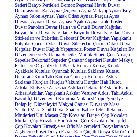
Setleri
Banyo Perdeleri
Bornoz
Peştemal
Havlu
Duvar
Dekorasyonu
Raf
Ayna
Çerçeveli Ayna
Makyaj Aynası
Boy
Aynası
Salon Aynası
Yatak Odası Aynası
Parçalı Ayna
Dresuar Aynası
Duvar Aynası
Ayaklı Ayna
Tablo
Poster
Duvar Panoları
Duvar Halısı ve Örtüsü
Duvar Kağıtları
Boyanabilir Duvar Kağıtları
3 Boyutlu Duvar Kağıtları
Duvar
Stickerları ve Etiketleri
Dekoratif Duvar Kağıtları
Yapışkanlı
Folyolar
Çocuk Odası Duvar Stickerları
Çocuk Odası Duvar
Kağıtları
Duvar Kağıdı Yapıştırıcısı
Poster Duvar Kağıtları
Ev
Düzenleme ve Saklama
Sepetler
Mutfak Sepeti
Çok Amaçlı
Sepetler
Dekoratif Sepetler
Çamaşır Sepetleri
Kutular
Makyaj
Kutusu ve Organizerleri
Plastik Kutular
Kumaş Kutular
Ayakkabı Kutuları
Oyuncak Kutuları
Saklama Kutusu
Dekoratif Kutu
Takı Kutusu
Çamaşır Kurutma Askısı
Saklama Hurçları
Hurçlar
Vakumlu Hurçlar
Halı Hurcu
Askılar
Elbise ve Aksesuar Askıları
Dekoratif Askılar
Kapı
Arkası Askıları
Yapışkanlı Askılar
Vestiyer Askısı
Takı Askısı
Bavul İçi Düzenleyici
Kurutma Makinesi Topu
Şemsiye
Dolap İçi Düzenleyici
Makyaj Çantası
Duvar ve Masa
Saatleri
Masa Saati
Duvar Saatleri
Bahçe Tekstili
Salıncak
Minderleri
Ütü Masası
Çöp Kovaları
Banyo Çöp Kovaları
Mutfak Çöp Kovaları
Endüstriyel Çöp Kovaları
Dolap İçi
Çöp Kovaları
Kırtasiye ve Ofis Malzemeleri
Dosyalama ve
Arşivleme
Poşet Dosya
Evrak Rafı
Çıtçıtlı Dosya
Klasör
Telli