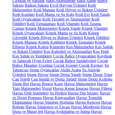
Çiçeklik ve Saksılık
Saksı Aksesuarları
Saksı Altlığı
Bahçe
Saksısı
Balkon Saksısı
Evcil Hayvan Ürünleri
Kedi
Malzemeleri
Kedi Maması
Kedi Hijyen ve Bakım Ürünleri
Kedi Kumları
Kedi Mama ve Su Kabı
Kedi Evi
Kedi Yatağı
Kedi Oyuncakları
Kedi Tuvaleti ve Aksesuarları
Kedi
Ödülleri
Kedi Tırmalaması
Kedi Vitamini
Kedi Taşıma
Çantası
Köpek Malzemeleri
Köpek Yatağı
Köpek Vitamini
Köpek Oyuncakları
Köpek Mama ve Su Kabı
Köpek
Güvenlik
Köpek Hijyen ve Bakım Ürünleri
Köpek Ödülleri
Köpek Maması
Köpek Kulübesi
Köpek Tasmaları
Köpek
Elbisesi
Köpek Kafesi
Kümesler
Kuş Malzemeleri
Kuş Sağlık
ve Bakım Ürünleri
Kuş Kafesleri ve Aksesuarları
Kuş Yemi
Kuş Suluk ve Yemlikleri
Çocuk Bahçe Oyuncakları
Kaydırak
ve Salıncak
Oyun Evleri
Çocuk Bahçe Sandalyeleri
Çocuk
Bahçe Masaları
Uçurtma
Çocuk Scooter
Çocuk Kaykay
Su
Tabancası
Şişme Oyuncaklar
Akülü Araba
Su Aktivite
Ürünleri
Şişme Havuz
Şişme Deniz Yatağı
Şişme Deniz Topu
Can Yeleği
Can Simidi ve Deniz Simidi
Şişme Deniz Kolluğu
Şişme Bot
Havuz Bonesi
Kano
Havuz Malzemeleri
Havuz
Yapı Malzemeleri
Nozul
Havuz Kenar Izgarası
Havuz Filtresi
Havuz Örtü Sistemleri
Su Perdesi
Havuz Dip Süzgeç
Havuz
ve Dozaj Pompası
Havuz Kimyasalları
Havuz Temizlik
Ekipmanları
Havuz Süpürge Hortumu
Havuz Kepçesi
Havuz
Robotu
Havuz Süpürgesi ve Fırçası
Havuz Merdiveni
Havuz
Duşu ve Masaj Jeti
Havuz Aydınlatma ve Isıtma
Havuz