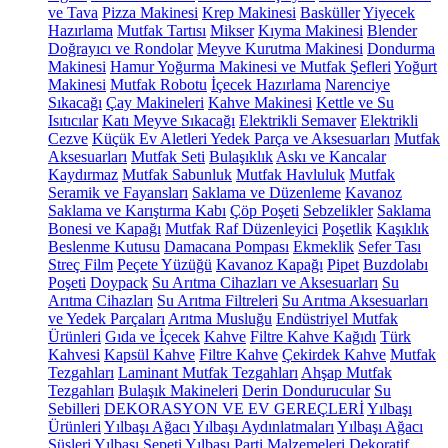
ve Tava
Pizza Makinesi
Krep Makinesi
Basküller
Yiyecek
Hazırlama
Mutfak Tartısı
Mikser
Kıyma Makinesi
Blender
Doğrayıcı ve Rondolar
Meyve Kurutma Makinesi
Dondurma
Makinesi
Hamur Yoğurma Makinesi ve Mutfak Şefleri
Yoğurt
Makinesi
Mutfak Robotu
İçecek Hazırlama
Narenciye
Sıkacağı
Çay Makineleri
Kahve Makinesi
Kettle ve Su
Isıtıcılar
Katı Meyve Sıkacağı
Elektrikli Semaver
Elektrikli
Cezve
Küçük Ev Aletleri Yedek Parça ve Aksesuarları
Mutfak
Aksesuarları
Mutfak Seti
Bulaşıklık
Askı ve Kancalar
Kaydırmaz
Mutfak Sabunluk
Mutfak Havluluk
Mutfak
Seramik ve Fayansları
Saklama ve Düzenleme
Kavanoz
Saklama ve Karıştırma Kabı
Çöp Poşeti
Sebzelikler
Saklama
Bonesi ve Kapağı
Mutfak Raf Düzenleyici
Poşetlik
Kaşıklık
Beslenme Kutusu
Damacana Pompası
Ekmeklik
Sefer Tası
Streç Film
Peçete Yüzüğü
Kavanoz Kapağı
Pipet
Buzdolabı
Poşeti
Doypack
Su Arıtma Cihazları ve Aksesuarları
Su
Arıtma Cihazları
Su Arıtma Filtreleri
Su Arıtma Aksesuarları
ve Yedek Parçaları
Arıtma Musluğu
Endüstriyel Mutfak
Ürünleri
Gıda ve İçecek
Kahve
Filtre Kahve Kağıdı
Türk
Kahvesi
Kapsül Kahve
Filtre Kahve
Çekirdek Kahve
Mutfak
Tezgahları
Laminant Mutfak Tezgahları
Ahşap Mutfak
Tezgahları
Bulaşık Makineleri
Derin Dondurucular
Su
Sebilleri
DEKORASYON VE EV GEREÇLERİ
Yılbaşı
Ürünleri
Yılbaşı Ağacı
Yılbaşı Aydınlatmaları
Yılbaşı Ağacı
Süsleri
Yılbaşı Sepeti
Yılbaşı Parti Malzemeleri
Dekoratif