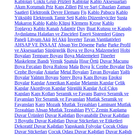
Kabloları
Çoklu Grup Prizleri
Kablolar
Kablo Aksesuarları
Akım Korumalı Priz
Kapı Zilleri
Pil ve Şarj Cihazları
Zaman
Saatleri
Elektronik Devre Elemanı
Fiş
Kablo Pabucu
Kablo
Yüksüğü
Elektronik Tamir Seti
Kablo Düzenleyiciler
Susta
Makaron Kablo
Kablo Klipsi
Klemens
Kroşe
Kablo
Toplayıcı
Kablo Kanalı
Adaptör
Duy
Buat Kutusu ve Kapağı
Aydınlatma Halatları ve Zincirleri
Enerji Sistemleri
Güneş
Paneli
Lityum Akü
Jel Akü
İnverter
Tavan Vantilatörleri
AHŞAP VE İNŞAAT
Ahşap Yer Döşeme
Parke
Parke Profil
ve Aksesuarları
Süpürgelik
Boya ve Boya Malzemeleri
Hobi
Boyaları
Tempare Boyası
Boya Malzemeleri
Tinerler
Maskeleme Bandı
Vernik
Spatula
Hışır Örtü
Duvar Macunu
Boya Fırçaları
Boya Rulosu
Mala
Boya
İç Cephe Boyalar
Dış
Cephe Boyalar
Astarlar
Metal Boyaları
Tavan Boyaları
Yağlı
Boyalar
Yalıtım Boyası
Sprey Boya
Kapı Boyası
Epoksi
Boyalar
Kapılar
Amerikan Kapılar
Melamin Kapılar
Çelik
Kapılar
Akordiyon Kapılar
Sürgülü Kapılar
Acil Çıkış
Kapıları
Kapı Kolları
Seramik ve Fayans
Banyo Seramik ve
Fayansları
Yer Seramik ve Fayansları
Mutfak Seramik ve
Fayansları
Karo
Mozaik
Mutfak Tezgahları
Laminant Mutfak
Tezgahları
Ahşap Mutfak Tezgahları
PVC Zemin Kaplama
Duvar Ürünleri
Duvar Kağıtları
Boyanabilir Duvar Kağıtları
3 Boyutlu Duvar Kağıtları
Duvar Stickerları ve Etiketleri
Dekoratif Duvar Kağıtları
Yapışkanlı Folyolar
Çocuk Odası
Duvar Stickerları
Çocuk Odası Duvar Kağıtları
Duvar Kağıdı