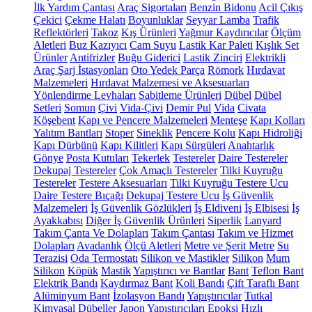
İlk Yardım Çantası
Araç Sigortaları
Benzin Bidonu
Acil Çıkış
Çekici
Çekme Halatı
Boyunluklar
Seyyar Lamba
Trafik
Reflektörleri
Takoz
Kış Ürünleri
Yağmur Kaydırıcılar
Ölçüm
Aletleri
Buz Kazıyıcı
Cam Suyu
Lastik Kar Paleti
Kışlık Set
Ürünler
Antifrizler
Buğu Giderici
Lastik Zinciri
Elektrikli
Araç Şarj İstasyonları
Oto Yedek Parça
Römork
Hırdavat
Malzemeleri
Hırdavat Malzemesi ve Aksesuarları
Yönlendirme Levhaları
Sabitleme Ürünleri
Dübel
Dübel
Setleri
Somun
Çivi
Vida-Çivi
Demir Pul
Vida
Civata
Köşebent
Kapı ve Pencere Malzemeleri
Menteşe
Kapı Kolları
Yalıtım Bantları
Stoper
Sineklik
Pencere Kolu
Kapı Hidroliği
Kapı Dürbünü
Kapı Kilitleri
Kapı Sürgüleri
Anahtarlık
Gönye
Posta Kutuları
Tekerlek
Testereler
Daire Testereler
Dekupaj Testereler
Çok Amaçlı Testereler
Tilki Kuyruğu
Testereler
Testere Aksesuarları
Tilki Kuyruğu Testere Ucu
Daire Testere Bıçağı
Dekupaj Testere Ucu
İş Güvenlik
Malzemeleri
İş Güvenlik Gözlükleri
İş Eldiveni
İş Elbisesi
İş
Ayakkabısı
Diğer İş Güvenlik Ürünleri
Siperlik
Lanyard
Takım Çanta Ve Dolapları
Takım Çantası
Takım ve Hizmet
Dolapları
Avadanlık
Ölçü Aletleri
Metre ve Şerit Metre
Su
Terazisi
Oda Termostatı
Silikon ve Mastikler
Silikon
Mum
Silikon
Köpük
Mastik
Yapıştırıcı ve Bantlar
Bant
Teflon Bant
Elektrik Bandı
Kaydırmaz Bant
Koli Bandı
Çift Taraflı Bant
Alüminyum Bant
İzolasyon Bandı
Yapıştırıcılar
Tutkal
Kimyasal Dübeller
Japon Yapıştırıcıları
Epoksi
Hızlı