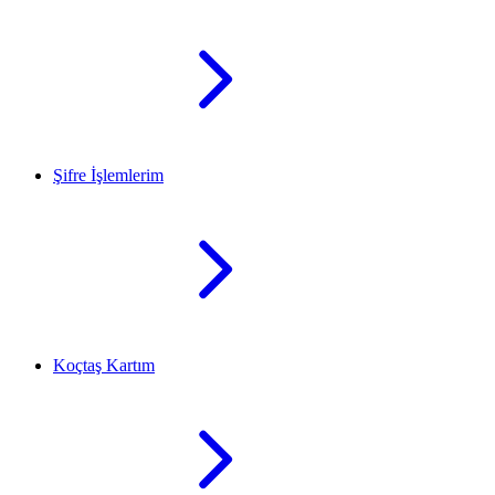
Şifre İşlemlerim
Koçtaş Kartım