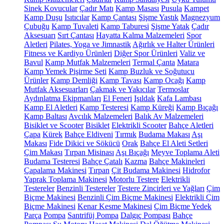
Sinek Kovucular
Çadır Matı
Kamp Masası
Pusula
Kampet
Kamp Duşu
Isıtıcılar
Kamp Çantası
Şişme Yastık
Magnezyum
Çubuğu
Kamp Tuvaleti
Kamp Taburesi
Şişme Yatak
Çadır
Aksesuarı
Sırt Çantası
Hayatta Kalma Malzemeleri
Spor
Aletleri
Pilates, Yoga ve Jimnastik
Ağırlık ve Halter Ürünleri
Fitness ve Kardiyo Ürünleri
Diğer Spor Ürünleri
Valiz ve
Bavul
Kamp Mutfak Malzemeleri
Termal Çanta
Matara
Kamp Yemek Pişirme Seti
Kamp Buzluk ve Soğutucu
Ürünler
Kamp Demliği
Kamp Tavası
Kamp Ocağı
Kamp
Mutfak Aksesuarları
Çakmak ve Yakıcılar
Termoslar
Aydınlatma Ekipmanları
El Feneri
Işıldak
Kafa Lambası
Kamp El Aletleri
Kamp Testeresi
Kamp Küreği
Kamp Bıçağı
Kamp Baltası
Avcılık Malzemeleri
Balık Av Malzemeleri
Bisiklet ve Scooter
Bisiklet
Elektrikli Scooter
Bahçe Aletleri
Çapa
Kürek
Bahçe Eldiveni
Tırmık
Budama Makası
Aşı
Makası
Fide Dikici ve Sökücü
Orak
Bahçe El Aleti Setleri
Çim Makası
Tırpan Misinası
Aşı Bıçağı
Meyve Toplama Aleti
Budama Testeresi
Bahçe Çatalı
Kazma
Bahçe Makineleri
Çapalama Makinesi
Tırpan
Çit Budama Makinesi
Hidrofor
Yaprak Toplama Makinesi
Motorlu Testere
Elektrikli
Testereler
Benzinli Testereler
Testere Zincirleri ve Yağları
Çim
Biçme Makinesi
Benzinli Çim Biçme Makinesi
Elektrikli Çim
Biçme Makinesi
Kenar Kesme Makinesi
Çim Biçme Yedek
Parça
Pompa
Santrifüj Pompa
Dalgıç Pompası
Bahçe