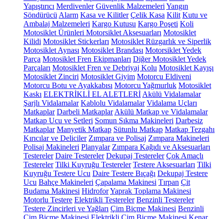
Yapıştırıcı
Merdivenler
Güvenlik Malzemeleri
Yangın
Söndürücü
Alarm
Kasa ve Kilitler
Çelik Kasa
Kilit
Kutu ve
Ambalaj Malzemeleri
Kargo Kutusu
Kargo Poşeti
Koli
Motosiklet Ürünleri
Motorsiklet Aksesuarları
Motosiklet
Kilidi
Motosiklet Stickerları
Motosiklet Rüzgarlık ve Siperlik
Motosiklet Aynası
Motosiklet Brandası
Motorsiklet Yedek
Parça
Motosiklet Fren Ekipmanları
Diğer Motosiklet Yedek
Parçaları
Motosiklet Fren ve Debriyaj Kolu
Motosiklet Kayışı
Motosiklet Zinciri
Motosiklet Giyim
Motorcu Eldiveni
Motorcu Botu ve Ayakkabısı
Motorcu Yağmurluk
Motosiklet
Kaskı
ELEKTRİKLİ EL ALETLERİ
Akülü Vidalamalar
Şarjlı Vidalamalar
Kablolu Vidalamalar
Vidalama Uçları
Matkaplar
Darbeli Matkaplar
Akülü Matkap ve Vidalamalar
Matkap Ucu ve Setleri
Somun Sıkma Makineleri
Darbesiz
Matkaplar
Manyetik Matkap
Sütunlu Matkap
Matkap Tezgahı
Kırıcılar ve Deliciler
Zımpara ve Polisaj
Zımpara Makineleri
Polisaj Makineleri
Planyalar
Zımpara Kağıdı ve Aksesuarları
Testereler
Daire Testereler
Dekupaj Testereler
Çok Amaçlı
Testereler
Tilki Kuyruğu Testereler
Testere Aksesuarları
Tilki
Kuyruğu Testere Ucu
Daire Testere Bıçağı
Dekupaj Testere
Ucu
Bahçe Makineleri
Çapalama Makinesi
Tırpan
Çit
Budama Makinesi
Hidrofor
Yaprak Toplama Makinesi
Motorlu Testere
Elektrikli Testereler
Benzinli Testereler
Testere Zincirleri ve Yağları
Çim Biçme Makinesi
Benzinli
Çim Biçme Makinesi
Elektrikli Çim Biçme Makinesi
Kenar