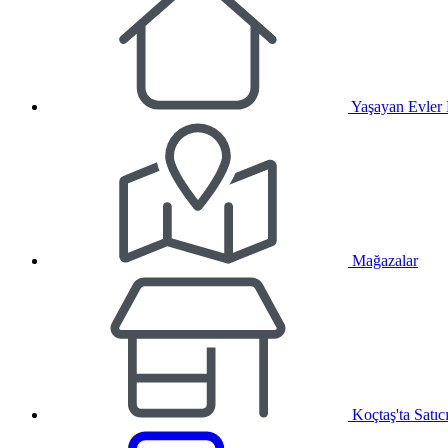
Yaşayan Evler
Mağazalar
Koçtaş'ta Satıc