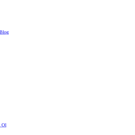
 Blog
ı Ol