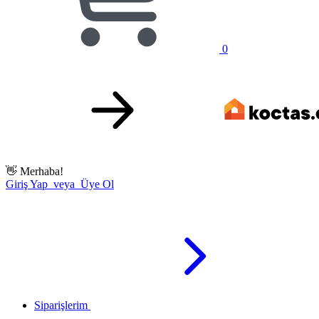
0
👋
Merhaba!
Giriş Yap veya Üye Ol
Siparişlerim