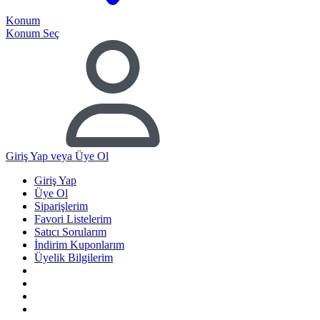
Konum
Konum Seç
Giriş Yap
veya Üye Ol
Giriş Yap
Üye Ol
Siparişlerim
Favori Listelerim
Satıcı Sorularım
İndirim Kuponlarım
Üyelik Bilgilerim