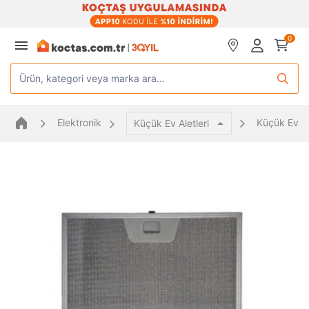
0
Ürün, kategori veya marka ara...
Elektronik
Küçük Ev Al
Küçük Ev Aletleri