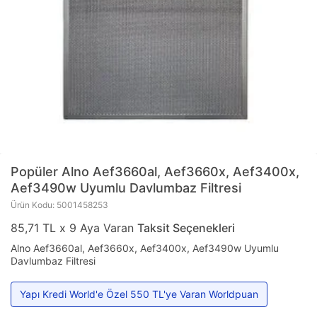
Popüler
Alno Aef3660al, Aef3660x, Aef3400x,
Aef3490w Uyumlu Davlumbaz Filtresi
Ürün Kodu: 5001458253
85,71 TL x 9 Aya Varan
Taksit Seçenekleri
Alno Aef3660al, Aef3660x, Aef3400x, Aef3490w Uyumlu
Davlumbaz Filtresi
Yapı Kredi World'e Özel 550 TL'ye Varan Worldpuan