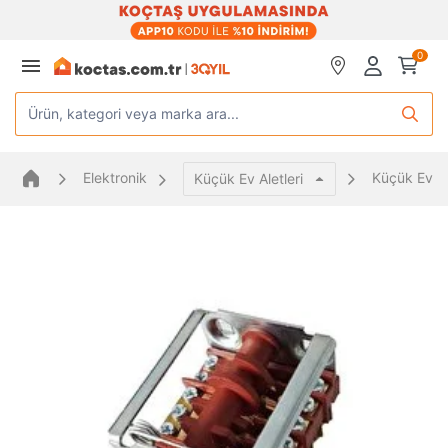
0
Ürün, kategori veya marka ara...
Elektronik
Küçük Ev Al
Küçük Ev Aletleri