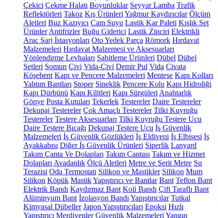
Çekici
Çekme Halatı
Boyunluklar
Seyyar Lamba
Trafik
Reflektörleri
Takoz
Kış Ürünleri
Yağmur Kaydırıcılar
Ölçüm
Aletleri
Buz Kazıyıcı
Cam Suyu
Lastik Kar Paleti
Kışlık Set
Ürünler
Antifrizler
Buğu Giderici
Lastik Zinciri
Elektrikli
Araç Şarj İstasyonları
Oto Yedek Parça
Römork
Hırdavat
Malzemeleri
Hırdavat Malzemesi ve Aksesuarları
Yönlendirme Levhaları
Sabitleme Ürünleri
Dübel
Dübel
Setleri
Somun
Çivi
Vida-Çivi
Demir Pul
Vida
Civata
Köşebent
Kapı ve Pencere Malzemeleri
Menteşe
Kapı Kolları
Yalıtım Bantları
Stoper
Sineklik
Pencere Kolu
Kapı Hidroliği
Kapı Dürbünü
Kapı Kilitleri
Kapı Sürgüleri
Anahtarlık
Gönye
Posta Kutuları
Tekerlek
Testereler
Daire Testereler
Dekupaj Testereler
Çok Amaçlı Testereler
Tilki Kuyruğu
Testereler
Testere Aksesuarları
Tilki Kuyruğu Testere Ucu
Daire Testere Bıçağı
Dekupaj Testere Ucu
İş Güvenlik
Malzemeleri
İş Güvenlik Gözlükleri
İş Eldiveni
İş Elbisesi
İş
Ayakkabısı
Diğer İş Güvenlik Ürünleri
Siperlik
Lanyard
Takım Çanta Ve Dolapları
Takım Çantası
Takım ve Hizmet
Dolapları
Avadanlık
Ölçü Aletleri
Metre ve Şerit Metre
Su
Terazisi
Oda Termostatı
Silikon ve Mastikler
Silikon
Mum
Silikon
Köpük
Mastik
Yapıştırıcı ve Bantlar
Bant
Teflon Bant
Elektrik Bandı
Kaydırmaz Bant
Koli Bandı
Çift Taraflı Bant
Alüminyum Bant
İzolasyon Bandı
Yapıştırıcılar
Tutkal
Kimyasal Dübeller
Japon Yapıştırıcıları
Epoksi
Hızlı
Yapıştırıcı
Merdivenler
Güvenlik Malzemeleri
Yangın