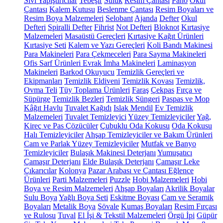
Sıvı Yapıştırıcılar
Tebeşir
Suluk
Resim Çantası
Pano
Okul
Çantası
Kalem Kutusu
Beslenme Çantası
Resim Boyaları ve
Resim Boya Malzemeleri
Selobant
Ajanda
Defter
Okul
Defteri
Spiralli Defter
Fihrist
Not Defteri
Bloknot
Kırtasiye
Malzemeleri
Masaüstü Gereçleri
Kırtasiye Kağıt Ürünleri
Kırtasiye Seti
Kalem ve Yazı Gereçleri
Koli Bandı Makinesi
Para Makineleri
Para Çekmeceleri
Para Sayma Makineleri
Ofis Sarf Ürünleri
Evrak İmha Makineleri
Laminasyon
Makineleri
Barkod Okuyucu
Temizlik Gereçleri ve
Ekipmanları
Temizlik Eldiveni
Temizlik Kovası
Temizlik,
Ovma Teli
Tüy Toplama Ürünleri
Faraş
Çekpas
Fırça ve
Süpürge
Temizlik Bezleri
Temizlik Süngeri
Paspas ve Mop
Kâğıt Havlu
Tuvalet Kağıdı
Islak Mendil
Ev Temizlik
Malzemeleri
Tuvalet Temizleyici
Yüzey Temizleyiciler
Yağ,
Kireç ve Pas Çözücüler
Çubuklu Oda Kokusu
Oda Kokusu
Halı Temizleyiciler
Ahşap Temizleyiciler ve Bakım Ürünleri
Cam ve Parlak Yüzey Temizleyiciler
Mutfak ve Banyo
Temizleyiciler
Bulaşık Makinesi Deterjanı
Yumuşatıcı
Çamaşır Deterjanı
Elde Bulaşık Deterjanı
Çamaşır Leke
Çıkarıcılar
Kolonya
Pazar Arabası ve Çantası
Eğlence
Ürünleri
Parti Malzemeleri
Puzzle
Hobi Malzemeleri
Hobi
Boya ve Resim Malzemeleri
Ahşap Boyaları
Akrilik Boyalar
Sulu Boya
Yağlı Boya Seti
Eskitme Boyası
Cam ve Seramik
Boyaları
Metalik Boya
Şövale
Kumaş Boyaları
Resim Fırçası
ve Rulosu
Tuval
El İşi & Tekstil Malzemeleri
Örgü İpi
Güpür