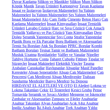
Duvar Kaplama
Silikon ve Mastikler
Silikon
Mum Silikon
Köpük
Mastik
Tavan Ürünleri
Kartonpiyer
Tavan Kaplama
İnşaat ve İzolasyon
İzolasyon Malzemeleri
Su Yalıtım
Malzemeleri
Isı Yalıtım Malzemeleri
Ses Yalıtım Malzemeleri
İnşaat Malzemeleri
Alçı
Cam Tuğla
Çimento
Beton Harcı
Çatı
Kaplama Malzemeleri
İnşaat Kimyasalları
İnşaat Temizlik
Ürünleri
Lavabo Çözücü
Harç ve Sıva Çözücü
Çok Amaçlı
Temizlik
Yağlayıcı ve Pas Çözücü
Yapı Kimyasalları
Derz
Dolgu
Seramik Yapıştırıcılar
Sıvı Conta
Strafor Yapıştırılar
Plastik Boru ve Ek Parçalar
Boru Bağlantı ve Aksesuarları
Temiz Su Boruları
Atık Su Boruları
PPRC Borular
Kombi
Bağlantı Boruları
Tesisat Tamir ve Bağlantı Malzemeleri
Musluk Uzatma
Regülatörler
Valfler ve Vanalar
Nipeller
Tahliye Hortumu
Conta
Taharet Çubuğu
Fittings
Tıpalar ve
Süzgeçler
İnşaat Makineleri
Elektrikli Vinçler
Taşıma
Arabaları
Caraskallar
Havlupanlar
Ahşaplar
Masif Paneller
Keresteler
Ahşap Seperatörler
Ahşap Çatı Malzemeleri
Çatı
Penceresi
Çatı Merdiveni
Ahşap Merdivenler
Trabzan
Sundurma
Menfezler
Banyo Menfezi
Su Deposu
HIRDAVAT EL ALETLERİ VE OTO
El Aletleri
Lokma ve
Lokma Takımları
Çekiç
El Testereleri
Kesici Grubu
Pense
Tornavida
Seramik ve Sıvacı Aletleri
Mengene ve İşkenceler
Zımbalar ve Aksesuarları
Zımpara ve Eğeler
Anahtarlar
Anahtar Takımları
Alyan Anahtarları
Açık Ağız Anahtar
İngiliz Anahtarı
İki Ağızlı Anahtar
Tork Anahtarı
Yıldız