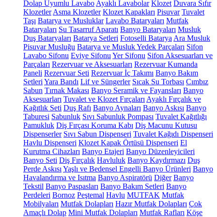
Dolap Uyumlu Lavabo
Ayaklı Lavabolar
Klozet
Duvara Sıfır
Klozetler
Asma Klozetler
Klozet Kapakları
Pisuvar
Tuvalet
Taşı
Batarya ve Musluklar
Lavabo Bataryaları
Mutfak
Bataryaları
Su Tasarruf Aparatı
Banyo Bataryaları
Musluk
Duş Bataryaları
Batarya Setleri
Fotoselli Batarya
Ara Musluk
Pisuvar Musluğu
Batarya ve Musluk Yedek Parçaları
Sifon
Lavabo Sifonu
Eviye Sifonu
Yer Sifonu
Sifon Aksesuarları ve
Parçaları
Rezervuar ve Aksesuarları
Rezervuar Kumanda
Paneli
Rezervuar Seti
Rezervuar İç Takımı
Banyo Bakım
Setleri
Yara Bandı
Lif ve Süngerler
Sıcak Su Torbası
Cımbız
Sabun
Tırnak Makası
Banyo Seramik ve Fayansları
Banyo
Aksesuarları
Tuvalet ve Klozet Fırçaları
Ayaklı Fırçalık ve
Kağıtlık Seti
Duş Rafı
Banyo Aynaları
Banyo Askısı
Banyo
Taburesi
Sabunluk
Sıvı Sabunluk Pompası
Tuvalet Kağıtlığı
Pamukluk
Diş Fırçası Koruma Kabı
Diş Macunu Kutusu
Dispenserler
Sıvı Sabun Dispenseri
Tuvalet Kağıdı Dispenseri
Havlu Dispenseri
Klozet Kapak Örtüsü Dispenseri
El
Kurutma Cihazları
Banyo Etajeri
Banyo Düzenleyicileri
Banyo Seti
Diş Fırçalık
Havluluk
Banyo Kaydırmazı
Duş
Perde Askısı
Yaşlı ve Bedensel Engelli Banyo Ürünleri
Banyo
Havalandırma ve Isıtma
Banyo Aspiratörü
Diğer
Banyo
Tekstil
Banyo Paspasları
Banyo Bakım Setleri
Banyo
Perdeleri
Bornoz
Peştemal
Havlu
MUTFAK
Mutfak
Mobilyaları
Mutfak Dolapları
Hazır Mutfak Dolapları
Çok
Amaçlı Dolap
Mini Mutfak Dolapları
Mutfak Rafları
Köşe