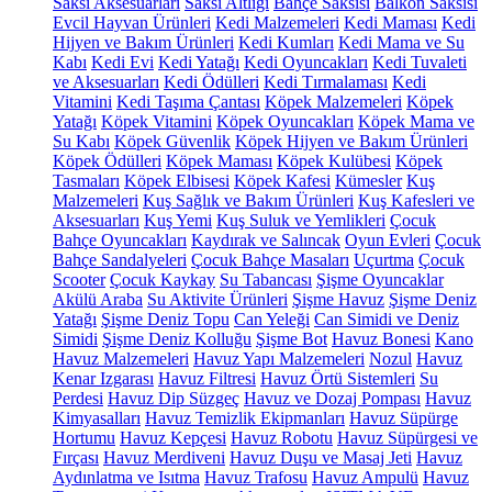
Saksı Aksesuarları
Saksı Altlığı
Bahçe Saksısı
Balkon Saksısı
Evcil Hayvan Ürünleri
Kedi Malzemeleri
Kedi Maması
Kedi
Hijyen ve Bakım Ürünleri
Kedi Kumları
Kedi Mama ve Su
Kabı
Kedi Evi
Kedi Yatağı
Kedi Oyuncakları
Kedi Tuvaleti
ve Aksesuarları
Kedi Ödülleri
Kedi Tırmalaması
Kedi
Vitamini
Kedi Taşıma Çantası
Köpek Malzemeleri
Köpek
Yatağı
Köpek Vitamini
Köpek Oyuncakları
Köpek Mama ve
Su Kabı
Köpek Güvenlik
Köpek Hijyen ve Bakım Ürünleri
Köpek Ödülleri
Köpek Maması
Köpek Kulübesi
Köpek
Tasmaları
Köpek Elbisesi
Köpek Kafesi
Kümesler
Kuş
Malzemeleri
Kuş Sağlık ve Bakım Ürünleri
Kuş Kafesleri ve
Aksesuarları
Kuş Yemi
Kuş Suluk ve Yemlikleri
Çocuk
Bahçe Oyuncakları
Kaydırak ve Salıncak
Oyun Evleri
Çocuk
Bahçe Sandalyeleri
Çocuk Bahçe Masaları
Uçurtma
Çocuk
Scooter
Çocuk Kaykay
Su Tabancası
Şişme Oyuncaklar
Akülü Araba
Su Aktivite Ürünleri
Şişme Havuz
Şişme Deniz
Yatağı
Şişme Deniz Topu
Can Yeleği
Can Simidi ve Deniz
Simidi
Şişme Deniz Kolluğu
Şişme Bot
Havuz Bonesi
Kano
Havuz Malzemeleri
Havuz Yapı Malzemeleri
Nozul
Havuz
Kenar Izgarası
Havuz Filtresi
Havuz Örtü Sistemleri
Su
Perdesi
Havuz Dip Süzgeç
Havuz ve Dozaj Pompası
Havuz
Kimyasalları
Havuz Temizlik Ekipmanları
Havuz Süpürge
Hortumu
Havuz Kepçesi
Havuz Robotu
Havuz Süpürgesi ve
Fırçası
Havuz Merdiveni
Havuz Duşu ve Masaj Jeti
Havuz
Aydınlatma ve Isıtma
Havuz Trafosu
Havuz Ampulü
Havuz