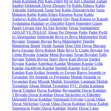
Akım Korumalı Priz
Kapı Zilleri
Pil ve Şarj Cihazları
Zaman
Saatleri
Elektronik Devre Elemanı
Fiş
Kablo Pabucu
Kablo
Yüksüğü
Elektronik Tamir Seti
Kablo Düzenleyiciler
Susta
Makaron Kablo
Kablo Klipsi
Klemens
Kroşe
Kablo
Toplayıcı
Kablo Kanalı
Adaptör
Duy
Buat Kutusu ve Kapağı
Aydınlatma Halatları ve Zincirleri
Enerji Sistemleri
Güneş
Paneli
Lityum Akü
Jel Akü
İnverter
Tavan Vantilatörleri
AHŞAP VE İNŞAAT
Ahşap Yer Döşeme
Parke
Parke Profil
ve Aksesuarları
Süpürgelik
Boya ve Boya Malzemeleri
Hobi
Boyaları
Tempare Boyası
Boya Malzemeleri
Tinerler
Maskeleme Bandı
Vernik
Spatula
Hışır Örtü
Duvar Macunu
Boya Fırçaları
Boya Rulosu
Mala
Boya
İç Cephe Boyalar
Dış
Cephe Boyalar
Astarlar
Metal Boyaları
Tavan Boyaları
Yağlı
Boyalar
Yalıtım Boyası
Sprey Boya
Kapı Boyası
Epoksi
Boyalar
Kapılar
Amerikan Kapılar
Melamin Kapılar
Çelik
Kapılar
Akordiyon Kapılar
Sürgülü Kapılar
Acil Çıkış
Kapıları
Kapı Kolları
Seramik ve Fayans
Banyo Seramik ve
Fayansları
Yer Seramik ve Fayansları
Mutfak Seramik ve
Fayansları
Karo
Mozaik
Mutfak Tezgahları
Laminant Mutfak
Tezgahları
Ahşap Mutfak Tezgahları
PVC Zemin Kaplama
Duvar Ürünleri
Duvar Kağıtları
Boyanabilir Duvar Kağıtları
3 Boyutlu Duvar Kağıtları
Duvar Stickerları ve Etiketleri
Dekoratif Duvar Kağıtları
Yapışkanlı Folyolar
Çocuk Odası
Duvar Stickerları
Çocuk Odası Duvar Kağıtları
Duvar Kağıdı
Yapıştırıcısı
Poster Duvar Kağıtları
Strafor
Duvar Çıtası