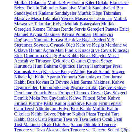
Mutfak Dolapları
Mutfak Boy Dolabı
Kiler Dolabı
Ekmek ve
Sebze Dolabı
Tabureler
Sandalye
Mutfak Sandalyeleri
Bar
Sandalyeleri
Katlanır Sandalyeler
Mutfak Köşe Takımları
Masa ve Masa Takımları
Yemek Masası ve Takımları
Mutfak
Masası ve Takımları
Eviye
Mutfak Bataryaları
Mutfak
Gereçleri
Kesme Tahtası
Rende
Servis Gereçleri
Patates Ezici
Manuel Kıyma Makinesi
Krema Pompası
Dilimleyici
Doğrayıcı
Yumurta Fırçası
Bıçak ve Bıçak Setleri
Yağ
Sıçratmaz
Soyucu, Oyacak
Ölçü Kabı ve Kaşığı
Merdane ve
Oklava
Hamur Açma Matı
Fındık Kıracağı ve Ceviz Kıracağı
Elek
Dondurma Kaşığı
Buz Kalıbı
Bıçak Bileyici Masat
Açacak ve Tirbuşon
Çekirdek Çıkarıcı
Çırpıcı
Sebze
Kurutucu
Huni
Baharat Öğütücü
Havan
Hamburger Presi
Sarımsak Ezici
Kaşık ve Kepçe Altlığı
Bıçak Standı
Süzgeç
Nihale
İçli Köfte Aparatı
Yumurta Zamanlayıcı
Dondurma
Kalıbı
Buz Kovası
Et Dövme Aleti
Sarma Makinesi
Kahve
Değirmenleri
Limon Sıkacağı
Pişirme Grubu
Çay ve Kahve
Demleme
French Press
Dripper
Chemex
Cezve
Çay Süzgeci
Demlik
Moka Pot
Çaydanlık
Kahve Filtresi
Sifon Kahve
Fırında Pişirme
Pasta Kalıbı
Kurabiye Kalıbı
Fırın Tepsisi
Cam Tepsi
Alüminyum Folyo
Kek Kalıbı
Muffin Kalıbı
Çikolata Kalıbı
Güveç
Pişirme Kağıdı
Pizza Tepsisi
Tart
Kalıbı
Ocak Üstü Pişirme
Tava ve Tava Setleri
Ocak Üstü
Tost Makinesi
Ocak Üstü Sac
Sahan
Düdüklü Tencere
Tencere ve Tava Aksesuarları
Tencere ve Tencere Setleri
Çöp