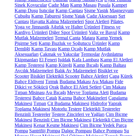
Sinek Kovucular
Çadır Matı
Kamp Masası
Pusula
Kampet
Kamp Duşu
Isıtıcılar
Kamp Çantası
Şişme Yastık
Magnezyum
Çubuğu
Kamp Taburesi
Şişme Yatak
Çadır Aksesuarı
Sırt
Çantası
Hayatta Kalma Malzemeleri
Spor Aletleri
Pilates,
Yoga ve Jimnastik
Ağırlık ve Halter Ürünleri
Fitness ve
Kardiyo Ürünleri
Diğer Spor Ürünleri
Valiz ve Bavul
Kamp
Mutfak Malzemeleri
Termal Çanta
Matara
Kamp Yemek
Pişirme Seti
Kamp Buzluk ve Soğutucu Ürünler
Kamp
Demliği
Kamp Tavası
Kamp Ocağı
Kamp Mutfak
Aksesuarları
Çakmak ve Yakıcılar
Termoslar
Aydınlatma
Ekipmanları
El Feneri
Işıldak
Kafa Lambası
Kamp El Aletleri
Kamp Testeresi
Kamp Küreği
Kamp Bıçağı
Kamp Baltası
Avcılık Malzemeleri
Balık Av Malzemeleri
Bisiklet ve
Scooter
Bisiklet
Elektrikli Scooter
Bahçe Aletleri
Çapa
Kürek
Bahçe Eldiveni
Tırmık
Budama Makası
Aşı Makası
Fide
Dikici ve Sökücü
Orak
Bahçe El Aleti Setleri
Çim Makası
Tırpan Misinası
Aşı Bıçağı
Meyve Toplama Aleti
Budama
Testeresi
Bahçe Çatalı
Kazma
Bahçe Makineleri
Çapalama
Makinesi
Tırpan
Çit Budama Makinesi
Hidrofor
Yaprak
Toplama Makinesi
Motorlu Testere
Elektrikli Testereler
Benzinli Testereler
Testere Zincirleri ve Yağları
Çim Biçme
Makinesi
Benzinli Çim Biçme Makinesi
Elektrikli Çim Biçme
Makinesi
Kenar Kesme Makinesi
Çim Biçme Yedek Parça
Pompa
Santrifüj Pompa
Dalgıç Pompası
Bahçe Pompası
Su