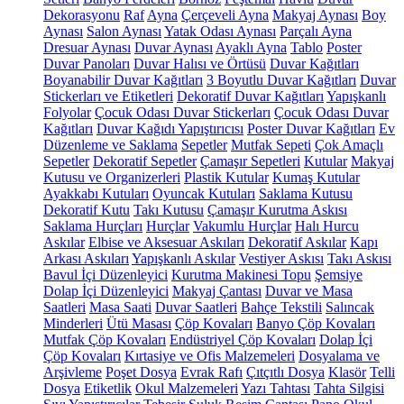
Dekorasyonu
Raf
Ayna
Çerçeveli Ayna
Makyaj Aynası
Boy
Aynası
Salon Aynası
Yatak Odası Aynası
Parçalı Ayna
Dresuar Aynası
Duvar Aynası
Ayaklı Ayna
Tablo
Poster
Duvar Panoları
Duvar Halısı ve Örtüsü
Duvar Kağıtları
Boyanabilir Duvar Kağıtları
3 Boyutlu Duvar Kağıtları
Duvar
Stickerları ve Etiketleri
Dekoratif Duvar Kağıtları
Yapışkanlı
Folyolar
Çocuk Odası Duvar Stickerları
Çocuk Odası Duvar
Kağıtları
Duvar Kağıdı Yapıştırıcısı
Poster Duvar Kağıtları
Ev
Düzenleme ve Saklama
Sepetler
Mutfak Sepeti
Çok Amaçlı
Sepetler
Dekoratif Sepetler
Çamaşır Sepetleri
Kutular
Makyaj
Kutusu ve Organizerleri
Plastik Kutular
Kumaş Kutular
Ayakkabı Kutuları
Oyuncak Kutuları
Saklama Kutusu
Dekoratif Kutu
Takı Kutusu
Çamaşır Kurutma Askısı
Saklama Hurçları
Hurçlar
Vakumlu Hurçlar
Halı Hurcu
Askılar
Elbise ve Aksesuar Askıları
Dekoratif Askılar
Kapı
Arkası Askıları
Yapışkanlı Askılar
Vestiyer Askısı
Takı Askısı
Bavul İçi Düzenleyici
Kurutma Makinesi Topu
Şemsiye
Dolap İçi Düzenleyici
Makyaj Çantası
Duvar ve Masa
Saatleri
Masa Saati
Duvar Saatleri
Bahçe Tekstili
Salıncak
Minderleri
Ütü Masası
Çöp Kovaları
Banyo Çöp Kovaları
Mutfak Çöp Kovaları
Endüstriyel Çöp Kovaları
Dolap İçi
Çöp Kovaları
Kırtasiye ve Ofis Malzemeleri
Dosyalama ve
Arşivleme
Poşet Dosya
Evrak Rafı
Çıtçıtlı Dosya
Klasör
Telli
Dosya
Etiketlik
Okul Malzemeleri
Yazı Tahtası
Tahta Silgisi