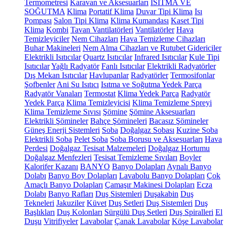
Termometresi
Karavan ve Aksesuarları
ISITMA VE
SOĞUTMA
Klima
Portatif Klima
Duvar Tipi Klima
Isı
Pompası
Salon Tipi Klima
Klima Kumandası
Kaset Tipi
Klima
Kombi
Tavan Vantilatörleri
Vantilatörler
Hava
Temizleyiciler
Nem Cihazları
Hava Temizleme Cihazları
Buhar Makineleri
Nem Alma Cihazları ve Rutubet Gidericiler
Elektrikli Isıtıcılar
Quartz Isıtıcılar
Infrared Isıtıcılar
Kule Tipi
Isıtıcılar
Yağlı Radyatör
Fanlı Isıtıcılar
Elektrikli Radyatörler
Dış Mekan Isıtıcılar
Havlupanlar
Radyatörler
Termosifonlar
Şofbenler
Ani Su Isıtıcı
Isıtma ve Soğutma Yedek Parça
Radyatör Vanaları
Termostat
Klima Yedek Parça
Radyatör
Yedek Parça
Klima Temizleyicisi
Klima Temizleme Spreyi
Klima Temizleme Sıvısı
Şömine
Şömine Aksesuarları
Elektrikli Şömineler
Bahçe Şömineleri
Bacasız Şömineler
Güneş Enerji Sistemleri
Soba
Doğalgaz Sobası
Kuzine Soba
Elektrikli Soba
Pelet Soba
Soba Borusu ve Aksesuarları
Hava
Perdesi
Doğalgaz Tesisat Malzemeleri
Doğalgaz Hortumu
Doğalgaz Menfezleri
Tesisat Temizleme Sıvıları
Boyler
Kalorifer Kazanı
BANYO
Banyo Dolapları
Aynalı Banyo
Dolabı
Banyo Boy Dolapları
Lavabolu Banyo Dolapları
Çok
Amaçlı Banyo Dolapları
Çamaşır Makinesi Dolapları
Ecza
Dolabı
Banyo Rafları
Duş Sistemleri
Duşakabin
Duş
Tekneleri
Jakuziler
Küvet
Duş Setleri
Duş Sistemleri
Duş
Başlıkları
Duş Kolonları
Sürgülü Duş Setleri
Duş Spiralleri
El
Duşu
Vitrifiyeler
Lavabolar
Çanak Lavabolar
Köşe Lavabolar