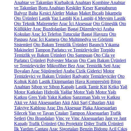
Anahtar ve Takımları
Kurbağcık Anahtarı
Kombine Anahtar
ve Takımları
Boru Anahtarı
Keskiler
Keser
Kargaburun
Balyoz
Balta
Kesici Aletler
Makas
Maket Bıçağı
Iskarpela
Oto Ürünleri
Lastik
Yaz Lastiği
Kış Lastiği
4 Mevsim Lastik
Oto Teknik Malzemeler
Araç İçi Aksesuar
Oto Güneşlik
Oto
Küllükler
Araç Buzdolapları
Bagaj Düzenleyici
Araba
Kokuları
Araç İçi Telefon Tutucular
Bagaj Havuzu
Oto
Paspası
Araç İçi Kamera
Oto Multimedya ve Görüntü
Sistemleri
Oto Bakım Temizlik Ürünleri
Basınçlı Yıkama
Makineleri
Tampon Parlatıcı ve Temizleyiciler
Torpido
Temizlik ve Bakım Ürünleri
Oto Şampuan
Oto Cila ve
Parlatıcı Ürünleri
Polyester Macun
Oto Cam Bakım Ürünleri
ve Temizleyiciler
Mikrofiber Bez
Araç Temizlik Seti
Araç
Boyaları
Araç Süpürgeleri
Araba Çizik Giderici
Motor
Temizleyici ve Bakım Ürünleri
Radyatör Temizleyiciler
Oto
Koltuk Kılıfı
Lastik Ekipmanları
Hava Kompresörü
Bijon
Anahtarı
Sibop ve Sibop Kapağı
Lastik Tamir Kiti
Kriko
Yağ
Motor Katkıları
Hidrolik Yağlar
Motor Yağı
Motor Yağı
Katkısı
Gres Yağı
Yakıt Katkısı
Şanzıman Yağı ve Katkısı
Akü ve Akü Aksesuarları
Akü
Akü Şarj Cihazları
Akü
Takviye Kablosu
Araç Dış Aksesuar
Plaka Aksesuarları
Silecek
Yan ve Tavan Çıtaları
Tampon Aksesuarları
Trafik
Setleri
Oto Brandaları
Vinç ve Vinç Aksesuarları
Jant ve Jant
Kapağı
Trafik Ürünleri
Oto Projektör
Diğer Trafik Ürünleri
İlk Yardım Çantası
Araç Sigortaları
Benzin Bidonu
Acil Çıkış