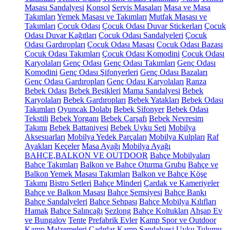
Masası Sandalyesi
Konsol
Servis Masaları
Masa ve Masa
Takımları
Yemek Masası ve Takımları
Mutfak Masası ve
Takımları
Çocuk Odası
Çocuk Odası Duvar Stickerları
Çocuk
Odası Duvar Kağıtları
Çocuk Odası Sandalyeleri
Çocuk
Odası Gardıropları
Çocuk Odası Masası
Çocuk Odası Bazası
Çocuk Odası Takımları
Çocuk Odası Komodini
Çocuk Odası
Karyolaları
Genç Odası
Genç Odası Takımları
Genç Odası
Komodini
Genç Odası Şifonyerleri
Genç Odası Bazaları
Genç Odası Gardıropları
Genç Odası Karyolaları
Ranza
Bebek Odası
Bebek Beşikleri
Mama Sandalyesi
Bebek
Karyolaları
Bebek Gardıropları
Bebek Yatakları
Bebek Odası
Takımları
Oyuncak Dolabı
Bebek Şifonyer
Bebek Odası
Tekstili
Bebek Yorganı
Bebek Çarşafı
Bebek Nevresim
Takımı
Bebek Battaniyesi
Bebek Uyku Seti
Mobilya
Aksesuarları
Mobilya Yedek Parçaları
Mobilya Kulpları
Raf
Ayakları
Keçeler
Masa Ayağı
Mobilya Ayağı
BAHÇE,BALKON VE OUTDOOR
Bahçe Mobilyaları
Bahçe Takımları
Balkon ve Bahçe Oturma Grubu
Bahçe ve
Balkon Yemek Masası Takımları
Balkon ve Bahçe Köşe
Takımı
Bistro Setleri
Bahçe Minderi
Çardak ve Kameriyeler
Bahçe ve Balkon Masası
Bahçe Şemsiyesi
Bahçe Bankı
Bahçe Sandalyeleri
Bahçe Sehpası
Bahçe Mobilya Kılıfları
Hamak
Bahçe Salıncağı
Şezlong
Bahçe Koltukları
Ahşap Ev
ve Bungalov
Tente
Prefabrik Evler
Kamp Spor ve Outdoor
Kamp Malzemeleri
Çadırlar
Kamp Sandalyesi
Uyku Tulumu