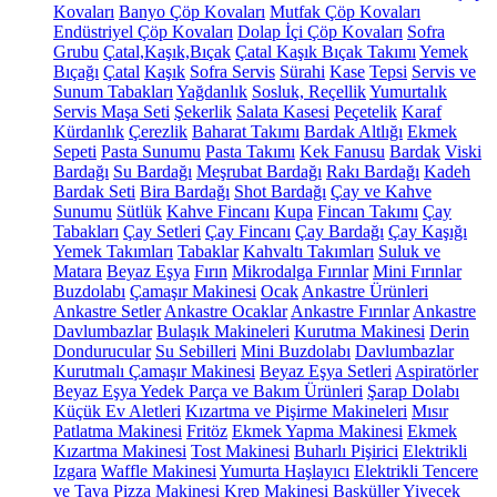
Kovaları
Banyo Çöp Kovaları
Mutfak Çöp Kovaları
Endüstriyel Çöp Kovaları
Dolap İçi Çöp Kovaları
Sofra
Grubu
Çatal,Kaşık,Bıçak
Çatal Kaşık Bıçak Takımı
Yemek
Bıçağı
Çatal
Kaşık
Sofra Servis
Sürahi
Kase
Tepsi
Servis ve
Sunum Tabakları
Yağdanlık
Sosluk, Reçellik
Yumurtalık
Servis Maşa Seti
Şekerlik
Salata Kasesi
Peçetelik
Karaf
Kürdanlık
Çerezlik
Baharat Takımı
Bardak Altlığı
Ekmek
Sepeti
Pasta Sunumu
Pasta Takımı
Kek Fanusu
Bardak
Viski
Bardağı
Su Bardağı
Meşrubat Bardağı
Rakı Bardağı
Kadeh
Bardak Seti
Bira Bardağı
Shot Bardağı
Çay ve Kahve
Sunumu
Sütlük
Kahve Fincanı
Kupa
Fincan Takımı
Çay
Tabakları
Çay Setleri
Çay Fincanı
Çay Bardağı
Çay Kaşığı
Yemek Takımları
Tabaklar
Kahvaltı Takımları
Suluk ve
Matara
Beyaz Eşya
Fırın
Mikrodalga Fırınlar
Mini Fırınlar
Buzdolabı
Çamaşır Makinesi
Ocak
Ankastre Ürünleri
Ankastre Setler
Ankastre Ocaklar
Ankastre Fırınlar
Ankastre
Davlumbazlar
Bulaşık Makineleri
Kurutma Makinesi
Derin
Dondurucular
Su Sebilleri
Mini Buzdolabı
Davlumbazlar
Kurutmalı Çamaşır Makinesi
Beyaz Eşya Setleri
Aspiratörler
Beyaz Eşya Yedek Parça ve Bakım Ürünleri
Şarap Dolabı
Küçük Ev Aletleri
Kızartma ve Pişirme Makineleri
Mısır
Patlatma Makinesi
Fritöz
Ekmek Yapma Makinesi
Ekmek
Kızartma Makinesi
Tost Makinesi
Buharlı Pişirici
Elektrikli
Izgara
Waffle Makinesi
Yumurta Haşlayıcı
Elektrikli Tencere
ve Tava
Pizza Makinesi
Krep Makinesi
Basküller
Yiyecek