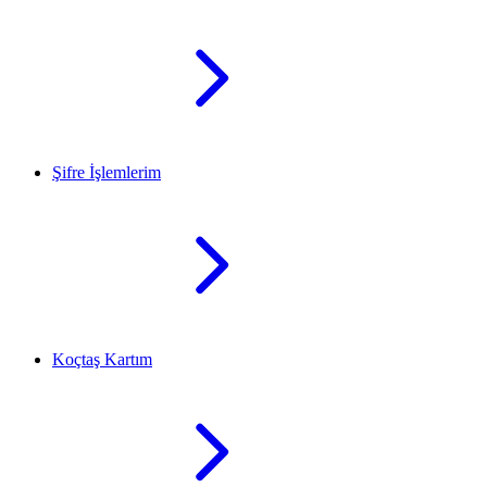
Şifre İşlemlerim
Koçtaş Kartım