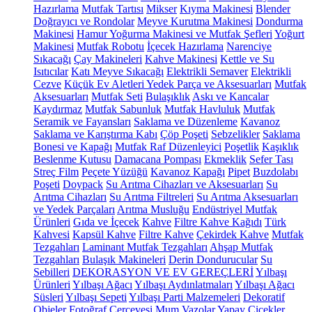
Hazırlama
Mutfak Tartısı
Mikser
Kıyma Makinesi
Blender
Doğrayıcı ve Rondolar
Meyve Kurutma Makinesi
Dondurma
Makinesi
Hamur Yoğurma Makinesi ve Mutfak Şefleri
Yoğurt
Makinesi
Mutfak Robotu
İçecek Hazırlama
Narenciye
Sıkacağı
Çay Makineleri
Kahve Makinesi
Kettle ve Su
Isıtıcılar
Katı Meyve Sıkacağı
Elektrikli Semaver
Elektrikli
Cezve
Küçük Ev Aletleri Yedek Parça ve Aksesuarları
Mutfak
Aksesuarları
Mutfak Seti
Bulaşıklık
Askı ve Kancalar
Kaydırmaz
Mutfak Sabunluk
Mutfak Havluluk
Mutfak
Seramik ve Fayansları
Saklama ve Düzenleme
Kavanoz
Saklama ve Karıştırma Kabı
Çöp Poşeti
Sebzelikler
Saklama
Bonesi ve Kapağı
Mutfak Raf Düzenleyici
Poşetlik
Kaşıklık
Beslenme Kutusu
Damacana Pompası
Ekmeklik
Sefer Tası
Streç Film
Peçete Yüzüğü
Kavanoz Kapağı
Pipet
Buzdolabı
Poşeti
Doypack
Su Arıtma Cihazları ve Aksesuarları
Su
Arıtma Cihazları
Su Arıtma Filtreleri
Su Arıtma Aksesuarları
ve Yedek Parçaları
Arıtma Musluğu
Endüstriyel Mutfak
Ürünleri
Gıda ve İçecek
Kahve
Filtre Kahve Kağıdı
Türk
Kahvesi
Kapsül Kahve
Filtre Kahve
Çekirdek Kahve
Mutfak
Tezgahları
Laminant Mutfak Tezgahları
Ahşap Mutfak
Tezgahları
Bulaşık Makineleri
Derin Dondurucular
Su
Sebilleri
DEKORASYON VE EV GEREÇLERİ
Yılbaşı
Ürünleri
Yılbaşı Ağacı
Yılbaşı Aydınlatmaları
Yılbaşı Ağacı
Süsleri
Yılbaşı Sepeti
Yılbaşı Parti Malzemeleri
Dekoratif
Objeler
Fotoğraf Çerçevesi
Mum
Vazolar
Yapay Çiçekler