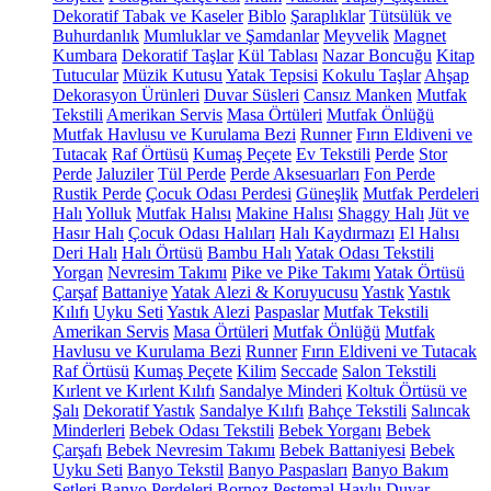
Dekoratif Tabak ve Kaseler
Biblo
Şaraplıklar
Tütsülük ve
Buhurdanlık
Mumluklar ve Şamdanlar
Meyvelik
Magnet
Kumbara
Dekoratif Taşlar
Kül Tablası
Nazar Boncuğu
Kitap
Tutucular
Müzik Kutusu
Yatak Tepsisi
Kokulu Taşlar
Ahşap
Dekorasyon Ürünleri
Duvar Süsleri
Cansız Manken
Mutfak
Tekstili
Amerikan Servis
Masa Örtüleri
Mutfak Önlüğü
Mutfak Havlusu ve Kurulama Bezi
Runner
Fırın Eldiveni ve
Tutacak
Raf Örtüsü
Kumaş Peçete
Ev Tekstili
Perde
Stor
Perde
Jaluziler
Tül Perde
Perde Aksesuarları
Fon Perde
Rustik Perde
Çocuk Odası Perdesi
Güneşlik
Mutfak Perdeleri
Halı
Yolluk
Mutfak Halısı
Makine Halısı
Shaggy Halı
Jüt ve
Hasır Halı
Çocuk Odası Halıları
Halı Kaydırmazı
El Halısı
Deri Halı
Halı Örtüsü
Bambu Halı
Yatak Odası Tekstili
Yorgan
Nevresim Takımı
Pike ve Pike Takımı
Yatak Örtüsü
Çarşaf
Battaniye
Yatak Alezi & Koruyucusu
Yastık
Yastık
Kılıfı
Uyku Seti
Yastık Alezi
Paspaslar
Mutfak Tekstili
Amerikan Servis
Masa Örtüleri
Mutfak Önlüğü
Mutfak
Havlusu ve Kurulama Bezi
Runner
Fırın Eldiveni ve Tutacak
Raf Örtüsü
Kumaş Peçete
Kilim
Seccade
Salon Tekstili
Kırlent ve Kırlent Kılıfı
Sandalye Minderi
Koltuk Örtüsü ve
Şalı
Dekoratif Yastık
Sandalye Kılıfı
Bahçe Tekstili
Salıncak
Minderleri
Bebek Odası Tekstili
Bebek Yorganı
Bebek
Çarşafı
Bebek Nevresim Takımı
Bebek Battaniyesi
Bebek
Uyku Seti
Banyo Tekstil
Banyo Paspasları
Banyo Bakım
Setleri
Banyo Perdeleri
Bornoz
Peştemal
Havlu
Duvar