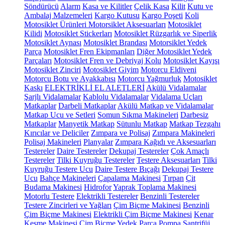
Söndürücü
Alarm
Kasa ve Kilitler
Çelik Kasa
Kilit
Kutu ve
Ambalaj Malzemeleri
Kargo Kutusu
Kargo Poşeti
Koli
Motosiklet Ürünleri
Motorsiklet Aksesuarları
Motosiklet
Kilidi
Motosiklet Stickerları
Motosiklet Rüzgarlık ve Siperlik
Motosiklet Aynası
Motosiklet Brandası
Motorsiklet Yedek
Parça
Motosiklet Fren Ekipmanları
Diğer Motosiklet Yedek
Parçaları
Motosiklet Fren ve Debriyaj Kolu
Motosiklet Kayışı
Motosiklet Zinciri
Motosiklet Giyim
Motorcu Eldiveni
Motorcu Botu ve Ayakkabısı
Motorcu Yağmurluk
Motosiklet
Kaskı
ELEKTRİKLİ EL ALETLERİ
Akülü Vidalamalar
Şarjlı Vidalamalar
Kablolu Vidalamalar
Vidalama Uçları
Matkaplar
Darbeli Matkaplar
Akülü Matkap ve Vidalamalar
Matkap Ucu ve Setleri
Somun Sıkma Makineleri
Darbesiz
Matkaplar
Manyetik Matkap
Sütunlu Matkap
Matkap Tezgahı
Kırıcılar ve Deliciler
Zımpara ve Polisaj
Zımpara Makineleri
Polisaj Makineleri
Planyalar
Zımpara Kağıdı ve Aksesuarları
Testereler
Daire Testereler
Dekupaj Testereler
Çok Amaçlı
Testereler
Tilki Kuyruğu Testereler
Testere Aksesuarları
Tilki
Kuyruğu Testere Ucu
Daire Testere Bıçağı
Dekupaj Testere
Ucu
Bahçe Makineleri
Çapalama Makinesi
Tırpan
Çit
Budama Makinesi
Hidrofor
Yaprak Toplama Makinesi
Motorlu Testere
Elektrikli Testereler
Benzinli Testereler
Testere Zincirleri ve Yağları
Çim Biçme Makinesi
Benzinli
Çim Biçme Makinesi
Elektrikli Çim Biçme Makinesi
Kenar
Kesme Makinesi
Çim Biçme Yedek Parça
Pompa
Santrifüj