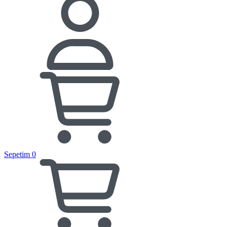
Sepetim
0