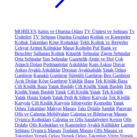
MOBİLYA
Salon ve Oturma Odası
TV Ünitesi ve Sehpası
Tv
Üniteleri
TV Sehpası
Oturma Grupları
Koltuk ve Kanepeler
Koltuk Takımları
Köşe Koltuklar
Tekli Koltuk ve Berjerler
Çekyat
Armut Koltuklar
Masaj Koltuğu
Puf
Bank ve
Benchler
Sallanan Koltuk
Kitaplık
Sehpalar
Zigon Sehpalar
Orta Sehpalar
Yan Sehpalar
Gazetelik
Antre ve Hol
Çok
Amaçlı Dolap
Portmantolar
Askılıklar
Kapı Askısı
Duvar
Askısı
Ayaklı Askılıklar
Dresuar
Ayakkabılık
Yatak Odası
Gardırop
Kapaklı Gardırop
Sürgülü Gardırop
Bez Gardırop
Açık Dolap
Köşe Gardırop
Yüklük
Baza
Tek Kişilik Baza
Çift Kişilik Baza
Yatak Başlığı
Çift Kişilik Yatak Başlığı
Tek
Kişilik Yatak Başlığı
Yatak
Çift Kişilik Yatak
Tek Kişilik
Yatak
Hasta Yatağı
Yatak Pedi & Şiltesi
Karyola
Tek Kişilik
Karyola
Çift Kişilik Karyola
Şifonyerler
Komodin
Yatak
Odası Takımları
Makyaj Masası
Takı Dolabı
Sandık
Paravan
Ofis ve Çalışma Mobilyaları
Çalışma ve Bilgisayar Masası
Oyuncu Koltukları
Çalışma ve Ofis Sandalyeleri
Keson
Ofis
Dolabı
Ofis Koltukları ve Kanepeleri
Ayaklı Küllükler
Laptop
Sehpası
Oyuncu Masası
Toplantı Masası
Ofis Masası ve
Takımları
Yemek Odası
Yemek Odası Takımları
Vitrin
Yemek