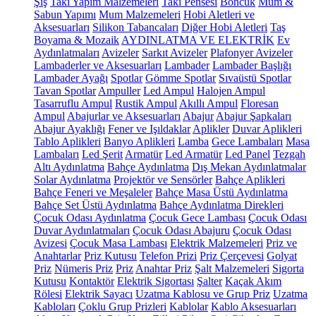
Şiş
Takı Yapım Malzemeleri
Takı Pensesi
Boncuk
Mum &
Sabun Yapımı
Mum Malzemeleri
Hobi Aletleri ve
Aksesuarları
Silikon Tabancaları
Diğer Hobi Aletleri
Taş
Boyama & Mozaik
AYDINLATMA VE ELEKTRİK
Ev
Aydınlatmaları
Avizeler
Sarkıt Avizeler
Plafonyer Avizeler
Lambaderler ve Aksesuarları
Lambader
Lambader Başlığı
Lambader Ayağı
Spotlar
Gömme Spotlar
Sıvaüstü Spotlar
Tavan Spotlar
Ampuller
Led Ampul
Halojen Ampul
Tasarruflu Ampul
Rustik Ampul
Akıllı Ampul
Floresan
Ampul
Abajurlar ve Aksesuarları
Abajur
Abajur Şapkaları
Abajur Ayaklığı
Fener ve Işıldaklar
Aplikler
Duvar Aplikleri
Tablo Aplikleri
Banyo Aplikleri
Lamba
Gece Lambaları
Masa
Lambaları
Led Şerit
Armatür
Led Armatür
Led Panel
Tezgah
Altı Aydınlatma
Bahçe Aydınlatma
Dış Mekan Aydınlatmalar
Solar Aydınlatma
Projektör ve Sensörler
Bahçe Aplikleri
Bahçe Feneri ve Meşaleler
Bahçe Masa Üstü Aydınlatma
Bahçe Set Üstü Aydınlatma
Bahçe Aydınlatma Direkleri
Çocuk Odası Aydınlatma
Çocuk Gece Lambası
Çocuk Odası
Duvar Aydınlatmaları
Çocuk Odası Abajuru
Çocuk Odası
Avizesi
Çocuk Masa Lambası
Elektrik Malzemeleri
Priz ve
Anahtarlar
Priz Kutusu
Telefon Prizi
Priz Çerçevesi
Golyat
Priz
Nümeris Priz
Priz
Anahtar Priz
Şalt Malzemeleri
Sigorta
Kutusu
Kontaktör
Elektrik Sigortası
Şalter
Kaçak Akım
Rölesi
Elektrik Sayacı
Uzatma Kablosu ve Grup Priz
Uzatma
Kabloları
Çoklu Grup Prizleri
Kablolar
Kablo Aksesuarları