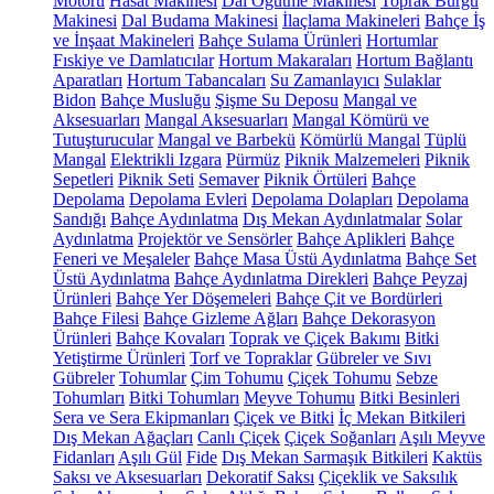
Motoru
Hasat Makinesi
Dal Öğütme Makinesi
Toprak Burgu
Makinesi
Dal Budama Makinesi
İlaçlama Makineleri
Bahçe İş
ve İnşaat Makineleri
Bahçe Sulama Ürünleri
Hortumlar
Fıskiye ve Damlatıcılar
Hortum Makaraları
Hortum Bağlantı
Aparatları
Hortum Tabancaları
Su Zamanlayıcı
Sulaklar
Bidon
Bahçe Musluğu
Şişme Su Deposu
Mangal ve
Aksesuarları
Mangal Aksesuarları
Mangal Kömürü ve
Tutuşturucular
Mangal ve Barbekü
Kömürlü Mangal
Tüplü
Mangal
Elektrikli Izgara
Pürmüz
Piknik Malzemeleri
Piknik
Sepetleri
Piknik Seti
Semaver
Piknik Örtüleri
Bahçe
Depolama
Depolama Evleri
Depolama Dolapları
Depolama
Sandığı
Bahçe Aydınlatma
Dış Mekan Aydınlatmalar
Solar
Aydınlatma
Projektör ve Sensörler
Bahçe Aplikleri
Bahçe
Feneri ve Meşaleler
Bahçe Masa Üstü Aydınlatma
Bahçe Set
Üstü Aydınlatma
Bahçe Aydınlatma Direkleri
Bahçe Peyzaj
Ürünleri
Bahçe Yer Döşemeleri
Bahçe Çit ve Bordürleri
Bahçe Filesi
Bahçe Gizleme Ağları
Bahçe Dekorasyon
Ürünleri
Bahçe Kovaları
Toprak ve Çiçek Bakımı
Bitki
Yetiştirme Ürünleri
Torf ve Topraklar
Gübreler ve Sıvı
Gübreler
Tohumlar
Çim Tohumu
Çiçek Tohumu
Sebze
Tohumları
Bitki Tohumları
Meyve Tohumu
Bitki Besinleri
Sera ve Sera Ekipmanları
Çiçek ve Bitki
İç Mekan Bitkileri
Dış Mekan Ağaçları
Canlı Çiçek
Çiçek Soğanları
Aşılı Meyve
Fidanları
Aşılı Gül
Fide
Dış Mekan Sarmaşık Bitkileri
Kaktüs
Saksı ve Aksesuarları
Dekoratif Saksı
Çiçeklik ve Saksılık