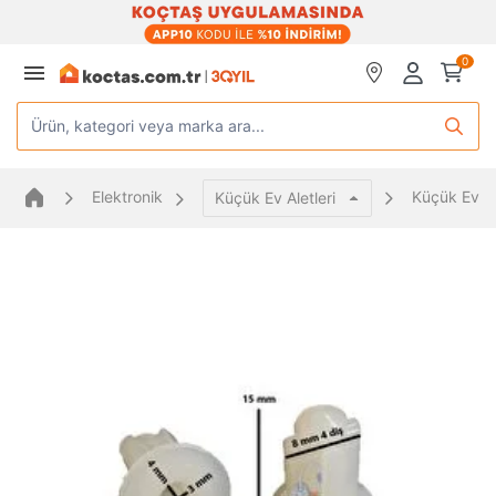
0
Ürün, kategori veya marka ara...
Elektronik
Küçük Ev Al
Küçük Ev Aletleri