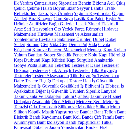
İlk Yardım Çantası
Araç Sigortaları
Benzin Bidonu
Acil Çıkış
Çekici
Çekme Halatı
Boyunluklar
Seyyar Lamba
Trafik
Reflektörleri
Takoz
Kış Ürünleri
Yağmur Kaydırıcılar
Ölçüm
Aletleri
Buz Kazıyıcı
Cam Suyu
Lastik Kar Paleti
Kışlık Set
Ürünler
Antifrizler
Buğu Giderici
Lastik Zinciri
Elektrikli
Araç Şarj İstasyonları
Oto Yedek Parça
Römork
Hırdavat
Malzemeleri
Hırdavat Malzemesi ve Aksesuarları
Yönlendirme Levhaları
Sabitleme Ürünleri
Dübel
Dübel
Setleri
Somun
Çivi
Vida-Çivi
Demir Pul
Vida
Civata
Köşebent
Kapı ve Pencere Malzemeleri
Menteşe
Kapı Kolları
Yalıtım Bantları
Stoper
Sineklik
Pencere Kolu
Kapı Hidroliği
Kapı Dürbünü
Kapı Kilitleri
Kapı Sürgüleri
Anahtarlık
Gönye
Posta Kutuları
Tekerlek
Testereler
Daire Testereler
Dekupaj Testereler
Çok Amaçlı Testereler
Tilki Kuyruğu
Testereler
Testere Aksesuarları
Tilki Kuyruğu Testere Ucu
Daire Testere Bıçağı
Dekupaj Testere Ucu
İş Güvenlik
Malzemeleri
İş Güvenlik Gözlükleri
İş Eldiveni
İş Elbisesi
İş
Ayakkabısı
Diğer İş Güvenlik Ürünleri
Siperlik
Lanyard
Takım Çanta Ve Dolapları
Takım Çantası
Takım ve Hizmet
Dolapları
Avadanlık
Ölçü Aletleri
Metre ve Şerit Metre
Su
Terazisi
Oda Termostatı
Silikon ve Mastikler
Silikon
Mum
Silikon
Köpük
Mastik
Yapıştırıcı ve Bantlar
Bant
Teflon Bant
Elektrik Bandı
Kaydırmaz Bant
Koli Bandı
Çift Taraflı Bant
Alüminyum Bant
İzolasyon Bandı
Yapıştırıcılar
Tutkal
Kimyasal Dübeller
Japon Yapıştırıcıları
Epoksi
Hızlı