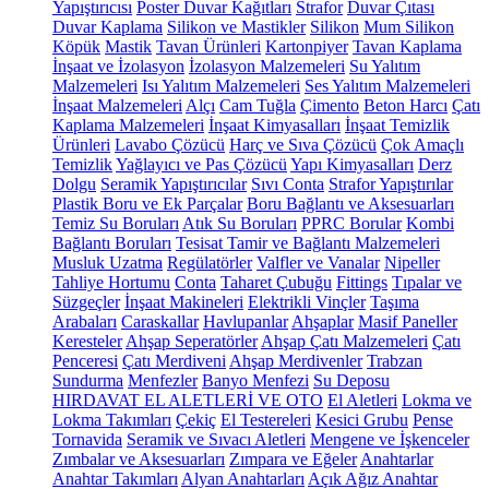
Yapıştırıcısı
Poster Duvar Kağıtları
Strafor
Duvar Çıtası
Duvar Kaplama
Silikon ve Mastikler
Silikon
Mum Silikon
Köpük
Mastik
Tavan Ürünleri
Kartonpiyer
Tavan Kaplama
İnşaat ve İzolasyon
İzolasyon Malzemeleri
Su Yalıtım
Malzemeleri
Isı Yalıtım Malzemeleri
Ses Yalıtım Malzemeleri
İnşaat Malzemeleri
Alçı
Cam Tuğla
Çimento
Beton Harcı
Çatı
Kaplama Malzemeleri
İnşaat Kimyasalları
İnşaat Temizlik
Ürünleri
Lavabo Çözücü
Harç ve Sıva Çözücü
Çok Amaçlı
Temizlik
Yağlayıcı ve Pas Çözücü
Yapı Kimyasalları
Derz
Dolgu
Seramik Yapıştırıcılar
Sıvı Conta
Strafor Yapıştırılar
Plastik Boru ve Ek Parçalar
Boru Bağlantı ve Aksesuarları
Temiz Su Boruları
Atık Su Boruları
PPRC Borular
Kombi
Bağlantı Boruları
Tesisat Tamir ve Bağlantı Malzemeleri
Musluk Uzatma
Regülatörler
Valfler ve Vanalar
Nipeller
Tahliye Hortumu
Conta
Taharet Çubuğu
Fittings
Tıpalar ve
Süzgeçler
İnşaat Makineleri
Elektrikli Vinçler
Taşıma
Arabaları
Caraskallar
Havlupanlar
Ahşaplar
Masif Paneller
Keresteler
Ahşap Seperatörler
Ahşap Çatı Malzemeleri
Çatı
Penceresi
Çatı Merdiveni
Ahşap Merdivenler
Trabzan
Sundurma
Menfezler
Banyo Menfezi
Su Deposu
HIRDAVAT EL ALETLERİ VE OTO
El Aletleri
Lokma ve
Lokma Takımları
Çekiç
El Testereleri
Kesici Grubu
Pense
Tornavida
Seramik ve Sıvacı Aletleri
Mengene ve İşkenceler
Zımbalar ve Aksesuarları
Zımpara ve Eğeler
Anahtarlar
Anahtar Takımları
Alyan Anahtarları
Açık Ağız Anahtar