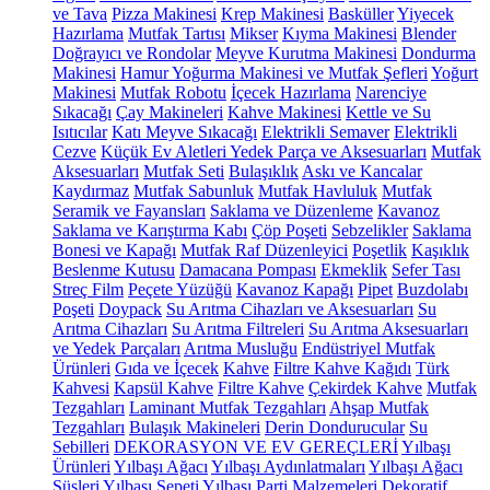
ve Tava
Pizza Makinesi
Krep Makinesi
Basküller
Yiyecek
Hazırlama
Mutfak Tartısı
Mikser
Kıyma Makinesi
Blender
Doğrayıcı ve Rondolar
Meyve Kurutma Makinesi
Dondurma
Makinesi
Hamur Yoğurma Makinesi ve Mutfak Şefleri
Yoğurt
Makinesi
Mutfak Robotu
İçecek Hazırlama
Narenciye
Sıkacağı
Çay Makineleri
Kahve Makinesi
Kettle ve Su
Isıtıcılar
Katı Meyve Sıkacağı
Elektrikli Semaver
Elektrikli
Cezve
Küçük Ev Aletleri Yedek Parça ve Aksesuarları
Mutfak
Aksesuarları
Mutfak Seti
Bulaşıklık
Askı ve Kancalar
Kaydırmaz
Mutfak Sabunluk
Mutfak Havluluk
Mutfak
Seramik ve Fayansları
Saklama ve Düzenleme
Kavanoz
Saklama ve Karıştırma Kabı
Çöp Poşeti
Sebzelikler
Saklama
Bonesi ve Kapağı
Mutfak Raf Düzenleyici
Poşetlik
Kaşıklık
Beslenme Kutusu
Damacana Pompası
Ekmeklik
Sefer Tası
Streç Film
Peçete Yüzüğü
Kavanoz Kapağı
Pipet
Buzdolabı
Poşeti
Doypack
Su Arıtma Cihazları ve Aksesuarları
Su
Arıtma Cihazları
Su Arıtma Filtreleri
Su Arıtma Aksesuarları
ve Yedek Parçaları
Arıtma Musluğu
Endüstriyel Mutfak
Ürünleri
Gıda ve İçecek
Kahve
Filtre Kahve Kağıdı
Türk
Kahvesi
Kapsül Kahve
Filtre Kahve
Çekirdek Kahve
Mutfak
Tezgahları
Laminant Mutfak Tezgahları
Ahşap Mutfak
Tezgahları
Bulaşık Makineleri
Derin Dondurucular
Su
Sebilleri
DEKORASYON VE EV GEREÇLERİ
Yılbaşı
Ürünleri
Yılbaşı Ağacı
Yılbaşı Aydınlatmaları
Yılbaşı Ağacı
Süsleri
Yılbaşı Sepeti
Yılbaşı Parti Malzemeleri
Dekoratif