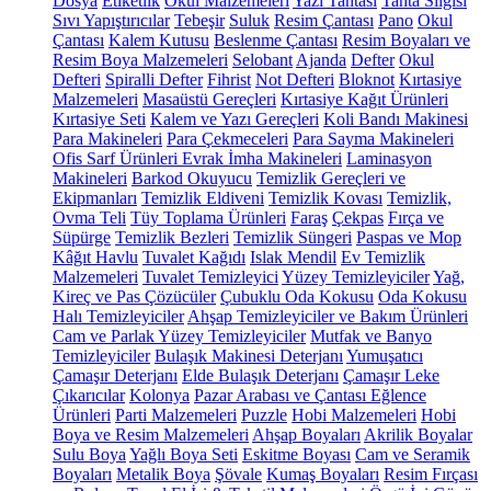
Dosya
Etiketlik
Okul Malzemeleri
Yazı Tahtası
Tahta Silgisi
Sıvı Yapıştırıcılar
Tebeşir
Suluk
Resim Çantası
Pano
Okul
Çantası
Kalem Kutusu
Beslenme Çantası
Resim Boyaları ve
Resim Boya Malzemeleri
Selobant
Ajanda
Defter
Okul
Defteri
Spiralli Defter
Fihrist
Not Defteri
Bloknot
Kırtasiye
Malzemeleri
Masaüstü Gereçleri
Kırtasiye Kağıt Ürünleri
Kırtasiye Seti
Kalem ve Yazı Gereçleri
Koli Bandı Makinesi
Para Makineleri
Para Çekmeceleri
Para Sayma Makineleri
Ofis Sarf Ürünleri
Evrak İmha Makineleri
Laminasyon
Makineleri
Barkod Okuyucu
Temizlik Gereçleri ve
Ekipmanları
Temizlik Eldiveni
Temizlik Kovası
Temizlik,
Ovma Teli
Tüy Toplama Ürünleri
Faraş
Çekpas
Fırça ve
Süpürge
Temizlik Bezleri
Temizlik Süngeri
Paspas ve Mop
Kâğıt Havlu
Tuvalet Kağıdı
Islak Mendil
Ev Temizlik
Malzemeleri
Tuvalet Temizleyici
Yüzey Temizleyiciler
Yağ,
Kireç ve Pas Çözücüler
Çubuklu Oda Kokusu
Oda Kokusu
Halı Temizleyiciler
Ahşap Temizleyiciler ve Bakım Ürünleri
Cam ve Parlak Yüzey Temizleyiciler
Mutfak ve Banyo
Temizleyiciler
Bulaşık Makinesi Deterjanı
Yumuşatıcı
Çamaşır Deterjanı
Elde Bulaşık Deterjanı
Çamaşır Leke
Çıkarıcılar
Kolonya
Pazar Arabası ve Çantası
Eğlence
Ürünleri
Parti Malzemeleri
Puzzle
Hobi Malzemeleri
Hobi
Boya ve Resim Malzemeleri
Ahşap Boyaları
Akrilik Boyalar
Sulu Boya
Yağlı Boya Seti
Eskitme Boyası
Cam ve Seramik
Boyaları
Metalik Boya
Şövale
Kumaş Boyaları
Resim Fırçası