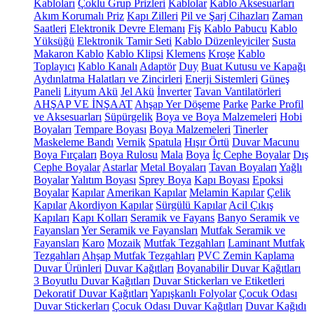
Kabloları
Çoklu Grup Prizleri
Kablolar
Kablo Aksesuarları
Akım Korumalı Priz
Kapı Zilleri
Pil ve Şarj Cihazları
Zaman
Saatleri
Elektronik Devre Elemanı
Fiş
Kablo Pabucu
Kablo
Yüksüğü
Elektronik Tamir Seti
Kablo Düzenleyiciler
Susta
Makaron Kablo
Kablo Klipsi
Klemens
Kroşe
Kablo
Toplayıcı
Kablo Kanalı
Adaptör
Duy
Buat Kutusu ve Kapağı
Aydınlatma Halatları ve Zincirleri
Enerji Sistemleri
Güneş
Paneli
Lityum Akü
Jel Akü
İnverter
Tavan Vantilatörleri
AHŞAP VE İNŞAAT
Ahşap Yer Döşeme
Parke
Parke Profil
ve Aksesuarları
Süpürgelik
Boya ve Boya Malzemeleri
Hobi
Boyaları
Tempare Boyası
Boya Malzemeleri
Tinerler
Maskeleme Bandı
Vernik
Spatula
Hışır Örtü
Duvar Macunu
Boya Fırçaları
Boya Rulosu
Mala
Boya
İç Cephe Boyalar
Dış
Cephe Boyalar
Astarlar
Metal Boyaları
Tavan Boyaları
Yağlı
Boyalar
Yalıtım Boyası
Sprey Boya
Kapı Boyası
Epoksi
Boyalar
Kapılar
Amerikan Kapılar
Melamin Kapılar
Çelik
Kapılar
Akordiyon Kapılar
Sürgülü Kapılar
Acil Çıkış
Kapıları
Kapı Kolları
Seramik ve Fayans
Banyo Seramik ve
Fayansları
Yer Seramik ve Fayansları
Mutfak Seramik ve
Fayansları
Karo
Mozaik
Mutfak Tezgahları
Laminant Mutfak
Tezgahları
Ahşap Mutfak Tezgahları
PVC Zemin Kaplama
Duvar Ürünleri
Duvar Kağıtları
Boyanabilir Duvar Kağıtları
3 Boyutlu Duvar Kağıtları
Duvar Stickerları ve Etiketleri
Dekoratif Duvar Kağıtları
Yapışkanlı Folyolar
Çocuk Odası
Duvar Stickerları
Çocuk Odası Duvar Kağıtları
Duvar Kağıdı