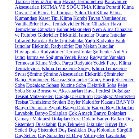
Trafosu
Havuz Ampulü
Havuz Termometresi
Karavan ve
Aksesuarları
ISITMA VE SOĞUTMA
Klima
Portatif Klima
Duvar Tipi Klima
Isı Pompası
Salon Tipi Klima
Klima
Kumandası
Kaset Tipi Klima
Kombi
Tavan Vantilatörleri
Vantilatörler
Hava Temizleyiciler
Nem Cihazları
Hava
Temizleme Cihazları
Buhar Makineleri
Nem Alma Cihazları
ve Rutubet Gidericiler
Elektrikli Isıtıcılar
Quartz Isıtıcılar
Infrared Isıtıcılar
Kule Tipi Isıtıcılar
Yağlı Radyatör
Fanlı
Isıtıcılar
Elektrikli Radyatörler
Dış Mekan Isıtıcılar
Havlupanlar
Radyatörler
Termosifonlar
Şofbenler
Ani Su
Isıtıcı
Isıtma ve Soğutma Yedek Parça
Radyatör Vanaları
Termostat
Klima Yedek Parça
Radyatör Yedek Parça
Klima
Temizleyicisi
Klima Temizleme Spreyi
Klima Temizleme
Sıvısı
Şömine
Şömine Aksesuarları
Elektrikli Şömineler
Bahçe Şömineleri
Bacasız Şömineler
Güneş Enerji Sistemleri
Soba
Doğalgaz Sobası
Kuzine Soba
Elektrikli Soba
Pelet
Soba
Soba Borusu ve Aksesuarları
Hava Perdesi
Doğalgaz
Tesisat Malzemeleri
Doğalgaz Hortumu
Doğalgaz Menfezleri
Tesisat Temizleme Sıvıları
Boyler
Kalorifer Kazanı
BANYO
Banyo Dolapları
Aynalı Banyo Dolabı
Banyo Boy Dolapları
Lavabolu Banyo Dolapları
Çok Amaçlı Banyo Dolapları
Çamaşır Makinesi Dolapları
Ecza Dolabı
Banyo Rafları
Duş
Sistemleri
Duşakabin
Duş Tekneleri
Jakuziler
Küvet
Duş
Setleri
Duş Sistemleri
Duş Başlıkları
Duş Kolonları
Sürgülü
Duş Setleri
Duş Spiralleri
El Duşu
Vitrifiyeler
Lavabolar