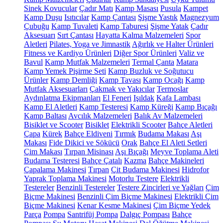
Sinek Kovucular
Çadır Matı
Kamp Masası
Pusula
Kampet
Kamp Duşu
Isıtıcılar
Kamp Çantası
Şişme Yastık
Magnezyum
Çubuğu
Kamp Tuvaleti
Kamp Taburesi
Şişme Yatak
Çadır
Aksesuarı
Sırt Çantası
Hayatta Kalma Malzemeleri
Spor
Aletleri
Pilates, Yoga ve Jimnastik
Ağırlık ve Halter Ürünleri
Fitness ve Kardiyo Ürünleri
Diğer Spor Ürünleri
Valiz ve
Bavul
Kamp Mutfak Malzemeleri
Termal Çanta
Matara
Kamp Yemek Pişirme Seti
Kamp Buzluk ve Soğutucu
Ürünler
Kamp Demliği
Kamp Tavası
Kamp Ocağı
Kamp
Mutfak Aksesuarları
Çakmak ve Yakıcılar
Termoslar
Aydınlatma Ekipmanları
El Feneri
Işıldak
Kafa Lambası
Kamp El Aletleri
Kamp Testeresi
Kamp Küreği
Kamp Bıçağı
Kamp Baltası
Avcılık Malzemeleri
Balık Av Malzemeleri
Bisiklet ve Scooter
Bisiklet
Elektrikli Scooter
Bahçe Aletleri
Çapa
Kürek
Bahçe Eldiveni
Tırmık
Budama Makası
Aşı
Makası
Fide Dikici ve Sökücü
Orak
Bahçe El Aleti Setleri
Çim Makası
Tırpan Misinası
Aşı Bıçağı
Meyve Toplama Aleti
Budama Testeresi
Bahçe Çatalı
Kazma
Bahçe Makineleri
Çapalama Makinesi
Tırpan
Çit Budama Makinesi
Hidrofor
Yaprak Toplama Makinesi
Motorlu Testere
Elektrikli
Testereler
Benzinli Testereler
Testere Zincirleri ve Yağları
Çim
Biçme Makinesi
Benzinli Çim Biçme Makinesi
Elektrikli Çim
Biçme Makinesi
Kenar Kesme Makinesi
Çim Biçme Yedek
Parça
Pompa
Santrifüj Pompa
Dalgıç Pompası
Bahçe