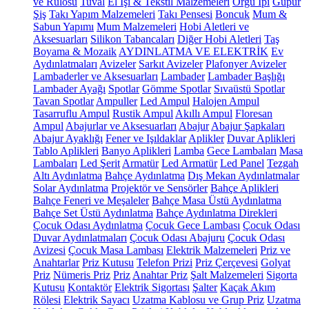
ve Rulosu
Tuval
El İşi & Tekstil Malzemeleri
Örgü İpi
Güpür
Şiş
Takı Yapım Malzemeleri
Takı Pensesi
Boncuk
Mum &
Sabun Yapımı
Mum Malzemeleri
Hobi Aletleri ve
Aksesuarları
Silikon Tabancaları
Diğer Hobi Aletleri
Taş
Boyama & Mozaik
AYDINLATMA VE ELEKTRİK
Ev
Aydınlatmaları
Avizeler
Sarkıt Avizeler
Plafonyer Avizeler
Lambaderler ve Aksesuarları
Lambader
Lambader Başlığı
Lambader Ayağı
Spotlar
Gömme Spotlar
Sıvaüstü Spotlar
Tavan Spotlar
Ampuller
Led Ampul
Halojen Ampul
Tasarruflu Ampul
Rustik Ampul
Akıllı Ampul
Floresan
Ampul
Abajurlar ve Aksesuarları
Abajur
Abajur Şapkaları
Abajur Ayaklığı
Fener ve Işıldaklar
Aplikler
Duvar Aplikleri
Tablo Aplikleri
Banyo Aplikleri
Lamba
Gece Lambaları
Masa
Lambaları
Led Şerit
Armatür
Led Armatür
Led Panel
Tezgah
Altı Aydınlatma
Bahçe Aydınlatma
Dış Mekan Aydınlatmalar
Solar Aydınlatma
Projektör ve Sensörler
Bahçe Aplikleri
Bahçe Feneri ve Meşaleler
Bahçe Masa Üstü Aydınlatma
Bahçe Set Üstü Aydınlatma
Bahçe Aydınlatma Direkleri
Çocuk Odası Aydınlatma
Çocuk Gece Lambası
Çocuk Odası
Duvar Aydınlatmaları
Çocuk Odası Abajuru
Çocuk Odası
Avizesi
Çocuk Masa Lambası
Elektrik Malzemeleri
Priz ve
Anahtarlar
Priz Kutusu
Telefon Prizi
Priz Çerçevesi
Golyat
Priz
Nümeris Priz
Priz
Anahtar Priz
Şalt Malzemeleri
Sigorta
Kutusu
Kontaktör
Elektrik Sigortası
Şalter
Kaçak Akım
Rölesi
Elektrik Sayacı
Uzatma Kablosu ve Grup Priz
Uzatma