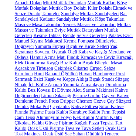
Amaçlı Dolap
Mini Mutfak Dolapları
Mutfak Rafları
Köşe
Mutfak Dolapları
Mutfak Boy Dolabı
Kiler Dolabı
Ekmek ve
Sebze Dolabı
Tabureler
Sandalye
Mutfak Sandalyeleri
Bar
Sandalyeleri
Katlanır Sandalyeler
Mutfak Köşe Takımları
Masa ve Masa Takımları
Yemek Masası ve Takımları
Mutfak
Masası ve Takımları
Eviye
Mutfak Bataryaları
Mutfak
Gereçleri
Kesme Tahtası
Rende
Servis Gereçleri
Patates Ezici
Manuel Kıyma Makinesi
Krema Pompası
Dilimleyici
Doğrayıcı
Yumurta Fırçası
Bıçak ve Bıçak Setleri
Yağ
Sıçratmaz
Soyucu, Oyacak
Ölçü Kabı ve Kaşığı
Merdane ve
Oklava
Hamur Açma Matı
Fındık Kıracağı ve Ceviz Kıracağı
Elek
Dondurma Kaşığı
Buz Kalıbı
Bıçak Bileyici Masat
Açacak ve Tirbuşon
Çekirdek Çıkarıcı
Çırpıcı
Sebze
Kurutucu
Huni
Baharat Öğütücü
Havan
Hamburger Presi
Sarımsak Ezici
Kaşık ve Kepçe Altlığı
Bıçak Standı
Süzgeç
Nihale
İçli Köfte Aparatı
Yumurta Zamanlayıcı
Dondurma
Kalıbı
Buz Kovası
Et Dövme Aleti
Sarma Makinesi
Kahve
Değirmenleri
Limon Sıkacağı
Pişirme Grubu
Çay ve Kahve
Demleme
French Press
Dripper
Chemex
Cezve
Çay Süzgeci
Demlik
Moka Pot
Çaydanlık
Kahve Filtresi
Sifon Kahve
Fırında Pişirme
Pasta Kalıbı
Kurabiye Kalıbı
Fırın Tepsisi
Cam Tepsi
Alüminyum Folyo
Kek Kalıbı
Muffin Kalıbı
Çikolata Kalıbı
Güveç
Pişirme Kağıdı
Pizza Tepsisi
Tart
Kalıbı
Ocak Üstü Pişirme
Tava ve Tava Setleri
Ocak Üstü
Tost Makinesi
Ocak Üstü Sac
Sahan
Düdüklü Tencere