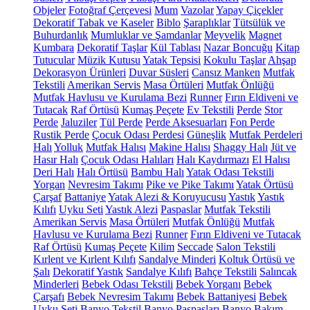
Objeler
Fotoğraf Çerçevesi
Mum
Vazolar
Yapay Çiçekler
Dekoratif Tabak ve Kaseler
Biblo
Şaraplıklar
Tütsülük ve
Buhurdanlık
Mumluklar ve Şamdanlar
Meyvelik
Magnet
Kumbara
Dekoratif Taşlar
Kül Tablası
Nazar Boncuğu
Kitap
Tutucular
Müzik Kutusu
Yatak Tepsisi
Kokulu Taşlar
Ahşap
Dekorasyon Ürünleri
Duvar Süsleri
Cansız Manken
Mutfak
Tekstili
Amerikan Servis
Masa Örtüleri
Mutfak Önlüğü
Mutfak Havlusu ve Kurulama Bezi
Runner
Fırın Eldiveni ve
Tutacak
Raf Örtüsü
Kumaş Peçete
Ev Tekstili
Perde
Stor
Perde
Jaluziler
Tül Perde
Perde Aksesuarları
Fon Perde
Rustik Perde
Çocuk Odası Perdesi
Güneşlik
Mutfak Perdeleri
Halı
Yolluk
Mutfak Halısı
Makine Halısı
Shaggy Halı
Jüt ve
Hasır Halı
Çocuk Odası Halıları
Halı Kaydırmazı
El Halısı
Deri Halı
Halı Örtüsü
Bambu Halı
Yatak Odası Tekstili
Yorgan
Nevresim Takımı
Pike ve Pike Takımı
Yatak Örtüsü
Çarşaf
Battaniye
Yatak Alezi & Koruyucusu
Yastık
Yastık
Kılıfı
Uyku Seti
Yastık Alezi
Paspaslar
Mutfak Tekstili
Amerikan Servis
Masa Örtüleri
Mutfak Önlüğü
Mutfak
Havlusu ve Kurulama Bezi
Runner
Fırın Eldiveni ve Tutacak
Raf Örtüsü
Kumaş Peçete
Kilim
Seccade
Salon Tekstili
Kırlent ve Kırlent Kılıfı
Sandalye Minderi
Koltuk Örtüsü ve
Şalı
Dekoratif Yastık
Sandalye Kılıfı
Bahçe Tekstili
Salıncak
Minderleri
Bebek Odası Tekstili
Bebek Yorganı
Bebek
Çarşafı
Bebek Nevresim Takımı
Bebek Battaniyesi
Bebek
Uyku Seti
Banyo Tekstil
Banyo Paspasları
Banyo Bakım