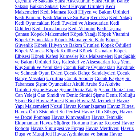
Çiçeklik ve Saksılık
Saksı Aksesuarları
Saksı Altlığı
Bahçe
Saksısı
Balkon Saksısı
Evcil Hayvan Ürünleri
Kedi
Malzemeleri
Kedi Maması
Kedi Hijyen ve Bakım Ürünleri
Kedi Kumları
Kedi Mama ve Su Kabı
Kedi Evi
Kedi Yatağı
Kedi Oyuncakları
Kedi Tuvaleti ve Aksesuarları
Kedi
Ödülleri
Kedi Tırmalaması
Kedi Vitamini
Kedi Taşıma
Çantası
Köpek Malzemeleri
Köpek Yatağı
Köpek Vitamini
Köpek Oyuncakları
Köpek Mama ve Su Kabı
Köpek
Güvenlik
Köpek Hijyen ve Bakım Ürünleri
Köpek Ödülleri
Köpek Maması
Köpek Kulübesi
Köpek Tasmaları
Köpek
Elbisesi
Köpek Kafesi
Kümesler
Kuş Malzemeleri
Kuş Sağlık
ve Bakım Ürünleri
Kuş Kafesleri ve Aksesuarları
Kuş Yemi
Kuş Suluk ve Yemlikleri
Çocuk Bahçe Oyuncakları
Kaydırak
ve Salıncak
Oyun Evleri
Çocuk Bahçe Sandalyeleri
Çocuk
Bahçe Masaları
Uçurtma
Çocuk Scooter
Çocuk Kaykay
Su
Tabancası
Şişme Oyuncaklar
Akülü Araba
Su Aktivite
Ürünleri
Şişme Havuz
Şişme Deniz Yatağı
Şişme Deniz Topu
Can Yeleği
Can Simidi ve Deniz Simidi
Şişme Deniz Kolluğu
Şişme Bot
Havuz Bonesi
Kano
Havuz Malzemeleri
Havuz
Yapı Malzemeleri
Nozul
Havuz Kenar Izgarası
Havuz Filtresi
Havuz Örtü Sistemleri
Su Perdesi
Havuz Dip Süzgeç
Havuz
ve Dozaj Pompası
Havuz Kimyasalları
Havuz Temizlik
Ekipmanları
Havuz Süpürge Hortumu
Havuz Kepçesi
Havuz
Robotu
Havuz Süpürgesi ve Fırçası
Havuz Merdiveni
Havuz
Duşu ve Masaj Jeti
Havuz Aydınlatma ve Isıtma
Havuz