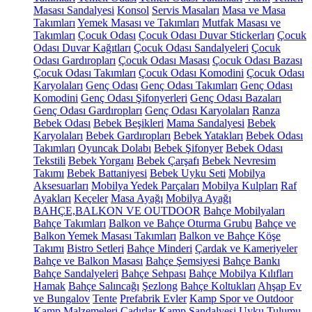
Masası Sandalyesi
Konsol
Servis Masaları
Masa ve Masa
Takımları
Yemek Masası ve Takımları
Mutfak Masası ve
Takımları
Çocuk Odası
Çocuk Odası Duvar Stickerları
Çocuk
Odası Duvar Kağıtları
Çocuk Odası Sandalyeleri
Çocuk
Odası Gardıropları
Çocuk Odası Masası
Çocuk Odası Bazası
Çocuk Odası Takımları
Çocuk Odası Komodini
Çocuk Odası
Karyolaları
Genç Odası
Genç Odası Takımları
Genç Odası
Komodini
Genç Odası Şifonyerleri
Genç Odası Bazaları
Genç Odası Gardıropları
Genç Odası Karyolaları
Ranza
Bebek Odası
Bebek Beşikleri
Mama Sandalyesi
Bebek
Karyolaları
Bebek Gardıropları
Bebek Yatakları
Bebek Odası
Takımları
Oyuncak Dolabı
Bebek Şifonyer
Bebek Odası
Tekstili
Bebek Yorganı
Bebek Çarşafı
Bebek Nevresim
Takımı
Bebek Battaniyesi
Bebek Uyku Seti
Mobilya
Aksesuarları
Mobilya Yedek Parçaları
Mobilya Kulpları
Raf
Ayakları
Keçeler
Masa Ayağı
Mobilya Ayağı
BAHÇE,BALKON VE OUTDOOR
Bahçe Mobilyaları
Bahçe Takımları
Balkon ve Bahçe Oturma Grubu
Bahçe ve
Balkon Yemek Masası Takımları
Balkon ve Bahçe Köşe
Takımı
Bistro Setleri
Bahçe Minderi
Çardak ve Kameriyeler
Bahçe ve Balkon Masası
Bahçe Şemsiyesi
Bahçe Bankı
Bahçe Sandalyeleri
Bahçe Sehpası
Bahçe Mobilya Kılıfları
Hamak
Bahçe Salıncağı
Şezlong
Bahçe Koltukları
Ahşap Ev
ve Bungalov
Tente
Prefabrik Evler
Kamp Spor ve Outdoor
Kamp Malzemeleri
Çadırlar
Kamp Sandalyesi
Uyku Tulumu