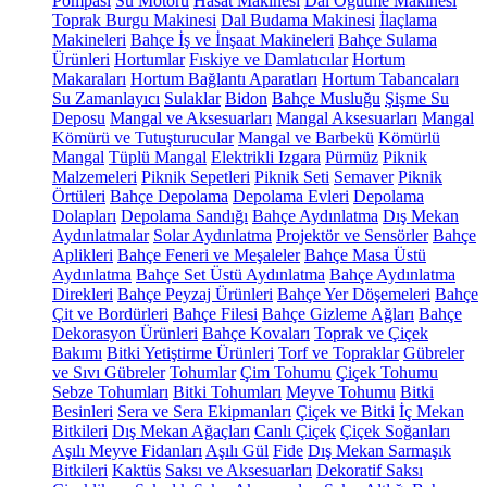
Pompası
Su Motoru
Hasat Makinesi
Dal Öğütme Makinesi
Toprak Burgu Makinesi
Dal Budama Makinesi
İlaçlama
Makineleri
Bahçe İş ve İnşaat Makineleri
Bahçe Sulama
Ürünleri
Hortumlar
Fıskiye ve Damlatıcılar
Hortum
Makaraları
Hortum Bağlantı Aparatları
Hortum Tabancaları
Su Zamanlayıcı
Sulaklar
Bidon
Bahçe Musluğu
Şişme Su
Deposu
Mangal ve Aksesuarları
Mangal Aksesuarları
Mangal
Kömürü ve Tutuşturucular
Mangal ve Barbekü
Kömürlü
Mangal
Tüplü Mangal
Elektrikli Izgara
Pürmüz
Piknik
Malzemeleri
Piknik Sepetleri
Piknik Seti
Semaver
Piknik
Örtüleri
Bahçe Depolama
Depolama Evleri
Depolama
Dolapları
Depolama Sandığı
Bahçe Aydınlatma
Dış Mekan
Aydınlatmalar
Solar Aydınlatma
Projektör ve Sensörler
Bahçe
Aplikleri
Bahçe Feneri ve Meşaleler
Bahçe Masa Üstü
Aydınlatma
Bahçe Set Üstü Aydınlatma
Bahçe Aydınlatma
Direkleri
Bahçe Peyzaj Ürünleri
Bahçe Yer Döşemeleri
Bahçe
Çit ve Bordürleri
Bahçe Filesi
Bahçe Gizleme Ağları
Bahçe
Dekorasyon Ürünleri
Bahçe Kovaları
Toprak ve Çiçek
Bakımı
Bitki Yetiştirme Ürünleri
Torf ve Topraklar
Gübreler
ve Sıvı Gübreler
Tohumlar
Çim Tohumu
Çiçek Tohumu
Sebze Tohumları
Bitki Tohumları
Meyve Tohumu
Bitki
Besinleri
Sera ve Sera Ekipmanları
Çiçek ve Bitki
İç Mekan
Bitkileri
Dış Mekan Ağaçları
Canlı Çiçek
Çiçek Soğanları
Aşılı Meyve Fidanları
Aşılı Gül
Fide
Dış Mekan Sarmaşık
Bitkileri
Kaktüs
Saksı ve Aksesuarları
Dekoratif Saksı