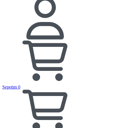
Sepetim
0