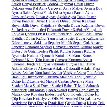
Setleri
Banyo Perdeleri
Bornoz
Peştemal
Havlu
Duvar
Dekorasyonu
Raf
Ayna
Çerçeveli Ayna
Makyaj Aynası
Boy
Aynası
Salon Aynası
Yatak Odası Aynası
Parçalı Ayna
Dresuar Aynası
Duvar Aynası
Ayaklı Ayna
Tablo
Poster
Duvar Panoları
Duvar Halısı ve Örtüsü
Duvar Kağıtları
Boyanabilir Duvar Kağıtları
3 Boyutlu Duvar Kağıtları
Duvar
Stickerları ve Etiketleri
Dekoratif Duvar Kağıtları
Yapışkanlı
Folyolar
Çocuk Odası Duvar Stickerları
Çocuk Odası Duvar
Kağıtları
Duvar Kağıdı Yapıştırıcısı
Poster Duvar Kağıtları
Ev
Düzenleme ve Saklama
Sepetler
Mutfak Sepeti
Çok Amaçlı
Sepetler
Dekoratif Sepetler
Çamaşır Sepetleri
Kutular
Makyaj
Kutusu ve Organizerleri
Plastik Kutular
Kumaş Kutular
Ayakkabı Kutuları
Oyuncak Kutuları
Saklama Kutusu
Dekoratif Kutu
Takı Kutusu
Çamaşır Kurutma Askısı
Saklama Hurçları
Hurçlar
Vakumlu Hurçlar
Halı Hurcu
Askılar
Elbise ve Aksesuar Askıları
Dekoratif Askılar
Kapı
Arkası Askıları
Yapışkanlı Askılar
Vestiyer Askısı
Takı Askısı
Bavul İçi Düzenleyici
Kurutma Makinesi Topu
Şemsiye
Dolap İçi Düzenleyici
Makyaj Çantası
Duvar ve Masa
Saatleri
Masa Saati
Duvar Saatleri
Bahçe Tekstili
Salıncak
Minderleri
Ütü Masası
Çöp Kovaları
Banyo Çöp Kovaları
Mutfak Çöp Kovaları
Endüstriyel Çöp Kovaları
Dolap İçi
Çöp Kovaları
Kırtasiye ve Ofis Malzemeleri
Dosyalama ve
Arşivleme
Poşet Dosya
Evrak Rafı
Çıtçıtlı Dosya
Klasör
Telli