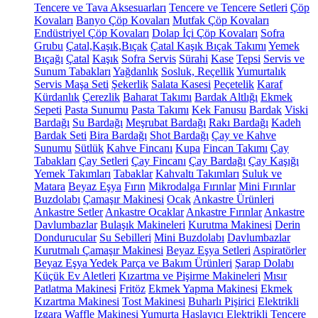
Tencere ve Tava Aksesuarları
Tencere ve Tencere Setleri
Çöp
Kovaları
Banyo Çöp Kovaları
Mutfak Çöp Kovaları
Endüstriyel Çöp Kovaları
Dolap İçi Çöp Kovaları
Sofra
Grubu
Çatal,Kaşık,Bıçak
Çatal Kaşık Bıçak Takımı
Yemek
Bıçağı
Çatal
Kaşık
Sofra Servis
Sürahi
Kase
Tepsi
Servis ve
Sunum Tabakları
Yağdanlık
Sosluk, Reçellik
Yumurtalık
Servis Maşa Seti
Şekerlik
Salata Kasesi
Peçetelik
Karaf
Kürdanlık
Çerezlik
Baharat Takımı
Bardak Altlığı
Ekmek
Sepeti
Pasta Sunumu
Pasta Takımı
Kek Fanusu
Bardak
Viski
Bardağı
Su Bardağı
Meşrubat Bardağı
Rakı Bardağı
Kadeh
Bardak Seti
Bira Bardağı
Shot Bardağı
Çay ve Kahve
Sunumu
Sütlük
Kahve Fincanı
Kupa
Fincan Takımı
Çay
Tabakları
Çay Setleri
Çay Fincanı
Çay Bardağı
Çay Kaşığı
Yemek Takımları
Tabaklar
Kahvaltı Takımları
Suluk ve
Matara
Beyaz Eşya
Fırın
Mikrodalga Fırınlar
Mini Fırınlar
Buzdolabı
Çamaşır Makinesi
Ocak
Ankastre Ürünleri
Ankastre Setler
Ankastre Ocaklar
Ankastre Fırınlar
Ankastre
Davlumbazlar
Bulaşık Makineleri
Kurutma Makinesi
Derin
Dondurucular
Su Sebilleri
Mini Buzdolabı
Davlumbazlar
Kurutmalı Çamaşır Makinesi
Beyaz Eşya Setleri
Aspiratörler
Beyaz Eşya Yedek Parça ve Bakım Ürünleri
Şarap Dolabı
Küçük Ev Aletleri
Kızartma ve Pişirme Makineleri
Mısır
Patlatma Makinesi
Fritöz
Ekmek Yapma Makinesi
Ekmek
Kızartma Makinesi
Tost Makinesi
Buharlı Pişirici
Elektrikli
Izgara
Waffle Makinesi
Yumurta Haşlayıcı
Elektrikli Tencere