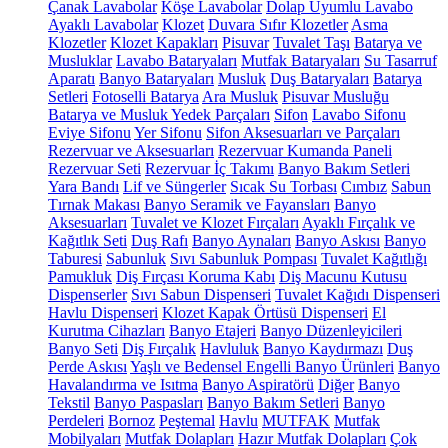
Çanak Lavabolar
Köşe Lavabolar
Dolap Uyumlu Lavabo
Ayaklı Lavabolar
Klozet
Duvara Sıfır Klozetler
Asma
Klozetler
Klozet Kapakları
Pisuvar
Tuvalet Taşı
Batarya ve
Musluklar
Lavabo Bataryaları
Mutfak Bataryaları
Su Tasarruf
Aparatı
Banyo Bataryaları
Musluk
Duş Bataryaları
Batarya
Setleri
Fotoselli Batarya
Ara Musluk
Pisuvar Musluğu
Batarya ve Musluk Yedek Parçaları
Sifon
Lavabo Sifonu
Eviye Sifonu
Yer Sifonu
Sifon Aksesuarları ve Parçaları
Rezervuar ve Aksesuarları
Rezervuar Kumanda Paneli
Rezervuar Seti
Rezervuar İç Takımı
Banyo Bakım Setleri
Yara Bandı
Lif ve Süngerler
Sıcak Su Torbası
Cımbız
Sabun
Tırnak Makası
Banyo Seramik ve Fayansları
Banyo
Aksesuarları
Tuvalet ve Klozet Fırçaları
Ayaklı Fırçalık ve
Kağıtlık Seti
Duş Rafı
Banyo Aynaları
Banyo Askısı
Banyo
Taburesi
Sabunluk
Sıvı Sabunluk Pompası
Tuvalet Kağıtlığı
Pamukluk
Diş Fırçası Koruma Kabı
Diş Macunu Kutusu
Dispenserler
Sıvı Sabun Dispenseri
Tuvalet Kağıdı Dispenseri
Havlu Dispenseri
Klozet Kapak Örtüsü Dispenseri
El
Kurutma Cihazları
Banyo Etajeri
Banyo Düzenleyicileri
Banyo Seti
Diş Fırçalık
Havluluk
Banyo Kaydırmazı
Duş
Perde Askısı
Yaşlı ve Bedensel Engelli Banyo Ürünleri
Banyo
Havalandırma ve Isıtma
Banyo Aspiratörü
Diğer
Banyo
Tekstil
Banyo Paspasları
Banyo Bakım Setleri
Banyo
Perdeleri
Bornoz
Peştemal
Havlu
MUTFAK
Mutfak
Mobilyaları
Mutfak Dolapları
Hazır Mutfak Dolapları
Çok