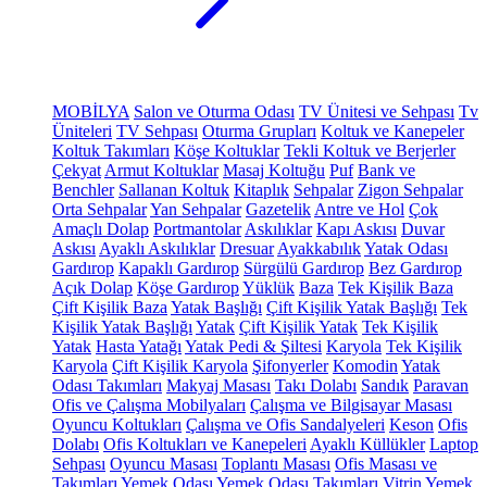
MOBİLYA
Salon ve Oturma Odası
TV Ünitesi ve Sehpası
Tv
Üniteleri
TV Sehpası
Oturma Grupları
Koltuk ve Kanepeler
Koltuk Takımları
Köşe Koltuklar
Tekli Koltuk ve Berjerler
Çekyat
Armut Koltuklar
Masaj Koltuğu
Puf
Bank ve
Benchler
Sallanan Koltuk
Kitaplık
Sehpalar
Zigon Sehpalar
Orta Sehpalar
Yan Sehpalar
Gazetelik
Antre ve Hol
Çok
Amaçlı Dolap
Portmantolar
Askılıklar
Kapı Askısı
Duvar
Askısı
Ayaklı Askılıklar
Dresuar
Ayakkabılık
Yatak Odası
Gardırop
Kapaklı Gardırop
Sürgülü Gardırop
Bez Gardırop
Açık Dolap
Köşe Gardırop
Yüklük
Baza
Tek Kişilik Baza
Çift Kişilik Baza
Yatak Başlığı
Çift Kişilik Yatak Başlığı
Tek
Kişilik Yatak Başlığı
Yatak
Çift Kişilik Yatak
Tek Kişilik
Yatak
Hasta Yatağı
Yatak Pedi & Şiltesi
Karyola
Tek Kişilik
Karyola
Çift Kişilik Karyola
Şifonyerler
Komodin
Yatak
Odası Takımları
Makyaj Masası
Takı Dolabı
Sandık
Paravan
Ofis ve Çalışma Mobilyaları
Çalışma ve Bilgisayar Masası
Oyuncu Koltukları
Çalışma ve Ofis Sandalyeleri
Keson
Ofis
Dolabı
Ofis Koltukları ve Kanepeleri
Ayaklı Küllükler
Laptop
Sehpası
Oyuncu Masası
Toplantı Masası
Ofis Masası ve
Takımları
Yemek Odası
Yemek Odası Takımları
Vitrin
Yemek