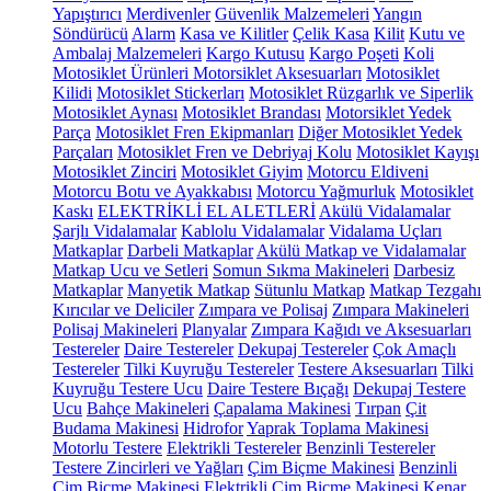
Yapıştırıcı
Merdivenler
Güvenlik Malzemeleri
Yangın
Söndürücü
Alarm
Kasa ve Kilitler
Çelik Kasa
Kilit
Kutu ve
Ambalaj Malzemeleri
Kargo Kutusu
Kargo Poşeti
Koli
Motosiklet Ürünleri
Motorsiklet Aksesuarları
Motosiklet
Kilidi
Motosiklet Stickerları
Motosiklet Rüzgarlık ve Siperlik
Motosiklet Aynası
Motosiklet Brandası
Motorsiklet Yedek
Parça
Motosiklet Fren Ekipmanları
Diğer Motosiklet Yedek
Parçaları
Motosiklet Fren ve Debriyaj Kolu
Motosiklet Kayışı
Motosiklet Zinciri
Motosiklet Giyim
Motorcu Eldiveni
Motorcu Botu ve Ayakkabısı
Motorcu Yağmurluk
Motosiklet
Kaskı
ELEKTRİKLİ EL ALETLERİ
Akülü Vidalamalar
Şarjlı Vidalamalar
Kablolu Vidalamalar
Vidalama Uçları
Matkaplar
Darbeli Matkaplar
Akülü Matkap ve Vidalamalar
Matkap Ucu ve Setleri
Somun Sıkma Makineleri
Darbesiz
Matkaplar
Manyetik Matkap
Sütunlu Matkap
Matkap Tezgahı
Kırıcılar ve Deliciler
Zımpara ve Polisaj
Zımpara Makineleri
Polisaj Makineleri
Planyalar
Zımpara Kağıdı ve Aksesuarları
Testereler
Daire Testereler
Dekupaj Testereler
Çok Amaçlı
Testereler
Tilki Kuyruğu Testereler
Testere Aksesuarları
Tilki
Kuyruğu Testere Ucu
Daire Testere Bıçağı
Dekupaj Testere
Ucu
Bahçe Makineleri
Çapalama Makinesi
Tırpan
Çit
Budama Makinesi
Hidrofor
Yaprak Toplama Makinesi
Motorlu Testere
Elektrikli Testereler
Benzinli Testereler
Testere Zincirleri ve Yağları
Çim Biçme Makinesi
Benzinli
Çim Biçme Makinesi
Elektrikli Çim Biçme Makinesi
Kenar