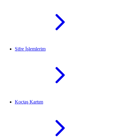
Şifre İşlemlerim
Koçtaş Kartım