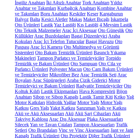
İngiliz Anahtarı
İki Ağızlı Anahtar
Tork Anahtarı
Yıldız
Anahtar ve Takımları
Kurbağcık Anahtarı
Kombine Anahtar
ve Takımları
Boru Anahtarı
Keskiler
Keser
Kargaburun
Balyoz
Balta
Kesici Aletler
Makas
Maket Bıçağı
Iskarpela
Oto Ürünleri
Lastik
Yaz Lastiği
Kış Lastiği
4 Mevsim Lastik
Oto Teknik Malzemeler
Araç İçi Aksesuar
Oto Güneşlik
Oto
Küllükler
Araç Buzdolapları
Bagaj Düzenleyici
Araba
Kokuları
Araç İçi Telefon Tutucular
Bagaj Havuzu
Oto
Paspası
Araç İçi Kamera
Oto Multimedya ve Görüntü
Sistemleri
Oto Bakım Temizlik Ürünleri
Basınçlı Yıkama
Makineleri
Tampon Parlatıcı ve Temizleyiciler
Torpido
Temizlik ve Bakım Ürünleri
Oto Şampuan
Oto Cila ve
Parlatıcı Ürünleri
Polyester Macun
Oto Cam Bakım Ürünleri
ve Temizleyiciler
Mikrofiber Bez
Araç Temizlik Seti
Araç
Boyaları
Araç Süpürgeleri
Araba Çizik Giderici
Motor
Temizleyici ve Bakım Ürünleri
Radyatör Temizleyiciler
Oto
Koltuk Kılıfı
Lastik Ekipmanları
Hava Kompresörü
Bijon
Anahtarı
Sibop ve Sibop Kapağı
Lastik Tamir Kiti
Kriko
Yağ
Motor Katkıları
Hidrolik Yağlar
Motor Yağı
Motor Yağı
Katkısı
Gres Yağı
Yakıt Katkısı
Şanzıman Yağı ve Katkısı
Akü ve Akü Aksesuarları
Akü
Akü Şarj Cihazları
Akü
Takviye Kablosu
Araç Dış Aksesuar
Plaka Aksesuarları
Silecek
Yan ve Tavan Çıtaları
Tampon Aksesuarları
Trafik
Setleri
Oto Brandaları
Vinç ve Vinç Aksesuarları
Jant ve Jant
Kapağı
Trafik Ürünleri
Oto Projektör
Diğer Trafik Ürünleri