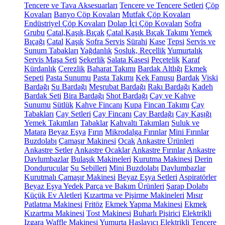
Tencere ve Tava Aksesuarları
Tencere ve Tencere Setleri
Çöp
Kovaları
Banyo Çöp Kovaları
Mutfak Çöp Kovaları
Endüstriyel Çöp Kovaları
Dolap İçi Çöp Kovaları
Sofra
Grubu
Çatal,Kaşık,Bıçak
Çatal Kaşık Bıçak Takımı
Yemek
Bıçağı
Çatal
Kaşık
Sofra Servis
Sürahi
Kase
Tepsi
Servis ve
Sunum Tabakları
Yağdanlık
Sosluk, Reçellik
Yumurtalık
Servis Maşa Seti
Şekerlik
Salata Kasesi
Peçetelik
Karaf
Kürdanlık
Çerezlik
Baharat Takımı
Bardak Altlığı
Ekmek
Sepeti
Pasta Sunumu
Pasta Takımı
Kek Fanusu
Bardak
Viski
Bardağı
Su Bardağı
Meşrubat Bardağı
Rakı Bardağı
Kadeh
Bardak Seti
Bira Bardağı
Shot Bardağı
Çay ve Kahve
Sunumu
Sütlük
Kahve Fincanı
Kupa
Fincan Takımı
Çay
Tabakları
Çay Setleri
Çay Fincanı
Çay Bardağı
Çay Kaşığı
Yemek Takımları
Tabaklar
Kahvaltı Takımları
Suluk ve
Matara
Beyaz Eşya
Fırın
Mikrodalga Fırınlar
Mini Fırınlar
Buzdolabı
Çamaşır Makinesi
Ocak
Ankastre Ürünleri
Ankastre Setler
Ankastre Ocaklar
Ankastre Fırınlar
Ankastre
Davlumbazlar
Bulaşık Makineleri
Kurutma Makinesi
Derin
Dondurucular
Su Sebilleri
Mini Buzdolabı
Davlumbazlar
Kurutmalı Çamaşır Makinesi
Beyaz Eşya Setleri
Aspiratörler
Beyaz Eşya Yedek Parça ve Bakım Ürünleri
Şarap Dolabı
Küçük Ev Aletleri
Kızartma ve Pişirme Makineleri
Mısır
Patlatma Makinesi
Fritöz
Ekmek Yapma Makinesi
Ekmek
Kızartma Makinesi
Tost Makinesi
Buharlı Pişirici
Elektrikli
Izgara
Waffle Makinesi
Yumurta Haşlayıcı
Elektrikli Tencere