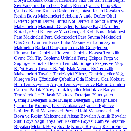
Dosya
Etiketlik
Okul Malzemeleri
Yazı Tahtası
Tahta Silgisi
Sıvı Yapıştırıcılar
Tebeşir
Suluk
Resim Çantası
Pano
Okul
Çantası
Kalem Kutusu
Beslenme Çantası
Resim Boyaları ve
Resim Boya Malzemeleri
Selobant
Ajanda
Defter
Okul
Defteri
Spiralli Defter
Fihrist
Not Defteri
Bloknot
Kırtasiye
Malzemeleri
Masaüstü Gereçleri
Kırtasiye Kağıt Ürünleri
Kırtasiye Seti
Kalem ve Yazı Gereçleri
Koli Bandı Makinesi
Para Makineleri
Para Çekmeceleri
Para Sayma Makineleri
Ofis Sarf Ürünleri
Evrak İmha Makineleri
Laminasyon
Makineleri
Barkod Okuyucu
Temizlik Gereçleri ve
Ekipmanları
Temizlik Eldiveni
Temizlik Kovası
Temizlik,
Ovma Teli
Tüy Toplama Ürünleri
Faraş
Çekpas
Fırça ve
Süpürge
Temizlik Bezleri
Temizlik Süngeri
Paspas ve Mop
Kâğıt Havlu
Tuvalet Kağıdı
Islak Mendil
Ev Temizlik
Malzemeleri
Tuvalet Temizleyici
Yüzey Temizleyiciler
Yağ,
Kireç ve Pas Çözücüler
Çubuklu Oda Kokusu
Oda Kokusu
Halı Temizleyiciler
Ahşap Temizleyiciler ve Bakım Ürünleri
Cam ve Parlak Yüzey Temizleyiciler
Mutfak ve Banyo
Temizleyiciler
Bulaşık Makinesi Deterjanı
Yumuşatıcı
Çamaşır Deterjanı
Elde Bulaşık Deterjanı
Çamaşır Leke
Çıkarıcılar
Kolonya
Pazar Arabası ve Çantası
Eğlence
Ürünleri
Parti Malzemeleri
Puzzle
Hobi Malzemeleri
Hobi
Boya ve Resim Malzemeleri
Ahşap Boyaları
Akrilik Boyalar
Sulu Boya
Yağlı Boya Seti
Eskitme Boyası
Cam ve Seramik
Boyaları
Metalik Boya
Şövale
Kumaş Boyaları
Resim Fırçası