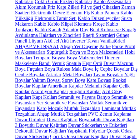
Kabloları
Çoklu Grup Prizleri
Kablolar
Kablo Aksesuarları
Akım Korumalı Priz
Kapı Zilleri
Pil ve Şarj Cihazları
Zaman
Saatleri
Elektronik Devre Elemanı
Fiş
Kablo Pabucu
Kablo
Yüksüğü
Elektronik Tamir Seti
Kablo Düzenleyiciler
Susta
Makaron Kablo
Kablo Klipsi
Klemens
Kroşe
Kablo
Toplayıcı
Kablo Kanalı
Adaptör
Duy
Buat Kutusu ve Kapağı
Aydınlatma Halatları ve Zincirleri
Enerji Sistemleri
Güneş
Paneli
Lityum Akü
Jel Akü
İnverter
Tavan Vantilatörleri
AHŞAP VE İNŞAAT
Ahşap Yer Döşeme
Parke
Parke Profil
ve Aksesuarları
Süpürgelik
Boya ve Boya Malzemeleri
Hobi
Boyaları
Tempare Boyası
Boya Malzemeleri
Tinerler
Maskeleme Bandı
Vernik
Spatula
Hışır Örtü
Duvar Macunu
Boya Fırçaları
Boya Rulosu
Mala
Boya
İç Cephe Boyalar
Dış
Cephe Boyalar
Astarlar
Metal Boyaları
Tavan Boyaları
Yağlı
Boyalar
Yalıtım Boyası
Sprey Boya
Kapı Boyası
Epoksi
Boyalar
Kapılar
Amerikan Kapılar
Melamin Kapılar
Çelik
Kapılar
Akordiyon Kapılar
Sürgülü Kapılar
Acil Çıkış
Kapıları
Kapı Kolları
Seramik ve Fayans
Banyo Seramik ve
Fayansları
Yer Seramik ve Fayansları
Mutfak Seramik ve
Fayansları
Karo
Mozaik
Mutfak Tezgahları
Laminant Mutfak
Tezgahları
Ahşap Mutfak Tezgahları
PVC Zemin Kaplama
Duvar Ürünleri
Duvar Kağıtları
Boyanabilir Duvar Kağıtları
3 Boyutlu Duvar Kağıtları
Duvar Stickerları ve Etiketleri
Dekoratif Duvar Kağıtları
Yapışkanlı Folyolar
Çocuk Odası
Duvar Stickerları
Çocuk Odası Duvar Kağıtları
Duvar Kağıdı