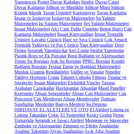
Yapıştırıcısı
Poster Duvar Kağıtları
Strafor
Duvar Çıtası
Duvar Kaplama
Silikon ve Mastikler
Silikon
Mum Silikon
Köpük
Mastik
Tavan Ürünleri
Kartonpiyer
Tavan Kaplama
İnşaat ve İzolasyon
İzolasyon Malzemeleri
Su Yalıtım
Malzemeleri
Isı Yalıtım Malzemeleri
Ses Yalıtım Malzemeleri
İnşaat Malzemeleri
Alçı
Cam Tuğla
Çimento
Beton Harcı
Çatı
Kaplama Malzemeleri
İnşaat Kimyasalları
İnşaat Temizlik
Ürünleri
Lavabo Çözücü
Harç ve Sıva Çözücü
Çok Amaçlı
Temizlik
Yağlayıcı ve Pas Çözücü
Yapı Kimyasalları
Derz
Dolgu
Seramik Yapıştırıcılar
Sıvı Conta
Strafor Yapıştırılar
Plastik Boru ve Ek Parçalar
Boru Bağlantı ve Aksesuarları
Temiz Su Boruları
Atık Su Boruları
PPRC Borular
Kombi
Bağlantı Boruları
Tesisat Tamir ve Bağlantı Malzemeleri
Musluk Uzatma
Regülatörler
Valfler ve Vanalar
Nipeller
Tahliye Hortumu
Conta
Taharet Çubuğu
Fittings
Tıpalar ve
Süzgeçler
İnşaat Makineleri
Elektrikli Vinçler
Taşıma
Arabaları
Caraskallar
Havlupanlar
Ahşaplar
Masif Paneller
Keresteler
Ahşap Seperatörler
Ahşap Çatı Malzemeleri
Çatı
Penceresi
Çatı Merdiveni
Ahşap Merdivenler
Trabzan
Sundurma
Menfezler
Banyo Menfezi
Su Deposu
HIRDAVAT EL ALETLERİ VE OTO
El Aletleri
Lokma ve
Lokma Takımları
Çekiç
El Testereleri
Kesici Grubu
Pense
Tornavida
Seramik ve Sıvacı Aletleri
Mengene ve İşkenceler
Zımbalar ve Aksesuarları
Zımpara ve Eğeler
Anahtarlar
Anahtar Takımları
Alyan Anahtarları
Açık Ağız Anahtar