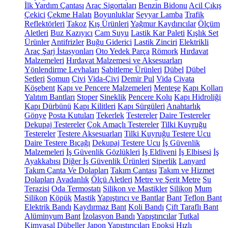
İlk Yardım Çantası
Araç Sigortaları
Benzin Bidonu
Acil Çıkış
Çekici
Çekme Halatı
Boyunluklar
Seyyar Lamba
Trafik
Reflektörleri
Takoz
Kış Ürünleri
Yağmur Kaydırıcılar
Ölçüm
Aletleri
Buz Kazıyıcı
Cam Suyu
Lastik Kar Paleti
Kışlık Set
Ürünler
Antifrizler
Buğu Giderici
Lastik Zinciri
Elektrikli
Araç Şarj İstasyonları
Oto Yedek Parça
Römork
Hırdavat
Malzemeleri
Hırdavat Malzemesi ve Aksesuarları
Yönlendirme Levhaları
Sabitleme Ürünleri
Dübel
Dübel
Setleri
Somun
Çivi
Vida-Çivi
Demir Pul
Vida
Civata
Köşebent
Kapı ve Pencere Malzemeleri
Menteşe
Kapı Kolları
Yalıtım Bantları
Stoper
Sineklik
Pencere Kolu
Kapı Hidroliği
Kapı Dürbünü
Kapı Kilitleri
Kapı Sürgüleri
Anahtarlık
Gönye
Posta Kutuları
Tekerlek
Testereler
Daire Testereler
Dekupaj Testereler
Çok Amaçlı Testereler
Tilki Kuyruğu
Testereler
Testere Aksesuarları
Tilki Kuyruğu Testere Ucu
Daire Testere Bıçağı
Dekupaj Testere Ucu
İş Güvenlik
Malzemeleri
İş Güvenlik Gözlükleri
İş Eldiveni
İş Elbisesi
İş
Ayakkabısı
Diğer İş Güvenlik Ürünleri
Siperlik
Lanyard
Takım Çanta Ve Dolapları
Takım Çantası
Takım ve Hizmet
Dolapları
Avadanlık
Ölçü Aletleri
Metre ve Şerit Metre
Su
Terazisi
Oda Termostatı
Silikon ve Mastikler
Silikon
Mum
Silikon
Köpük
Mastik
Yapıştırıcı ve Bantlar
Bant
Teflon Bant
Elektrik Bandı
Kaydırmaz Bant
Koli Bandı
Çift Taraflı Bant
Alüminyum Bant
İzolasyon Bandı
Yapıştırıcılar
Tutkal
Kimyasal Dübeller
Japon Yapıştırıcıları
Epoksi
Hızlı