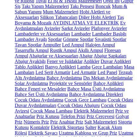
ve Rulosu
Tuval
El İşi & Tekstil Malzemeleri
Örgü İpi
Güpür
Şiş
Takı Yapım Malzemeleri
Takı Pensesi
Boncuk
Mum &
Sabun Yapımı
Mum Malzemeleri
Hobi Aletleri ve
Aksesuarları
Silikon Tabancaları
Diğer Hobi Aletleri
Taş
Boyama & Mozaik
AYDINLATMA VE ELEKTRİK
Ev
Aydınlatmaları
Avizeler
Sarkıt Avizeler
Plafonyer Avizeler
Lambaderler ve Aksesuarları
Lambader
Lambader Başlığı
Lambader Ayağı
Spotlar
Gömme Spotlar
Sıvaüstü Spotlar
Tavan Spotlar
Ampuller
Led Ampul
Halojen Ampul
Tasarruflu Ampul
Rustik Ampul
Akıllı Ampul
Floresan
Ampul
Abajurlar ve Aksesuarları
Abajur
Abajur Şapkaları
Abajur Ayaklığı
Fener ve Işıldaklar
Aplikler
Duvar Aplikleri
Tablo Aplikleri
Banyo Aplikleri
Lamba
Gece Lambaları
Masa
Lambaları
Led Şerit
Armatür
Led Armatür
Led Panel
Tezgah
Altı Aydınlatma
Bahçe Aydınlatma
Dış Mekan Aydınlatmalar
Solar Aydınlatma
Projektör ve Sensörler
Bahçe Aplikleri
Bahçe Feneri ve Meşaleler
Bahçe Masa Üstü Aydınlatma
Bahçe Set Üstü Aydınlatma
Bahçe Aydınlatma Direkleri
Çocuk Odası Aydınlatma
Çocuk Gece Lambası
Çocuk Odası
Duvar Aydınlatmaları
Çocuk Odası Abajuru
Çocuk Odası
Avizesi
Çocuk Masa Lambası
Elektrik Malzemeleri
Priz ve
Anahtarlar
Priz Kutusu
Telefon Prizi
Priz Çerçevesi
Golyat
Priz
Nümeris Priz
Priz
Anahtar Priz
Şalt Malzemeleri
Sigorta
Kutusu
Kontaktör
Elektrik Sigortası
Şalter
Kaçak Akım
Rölesi
Elektrik Sayacı
Uzatma Kablosu ve Grup Priz
Uzatma