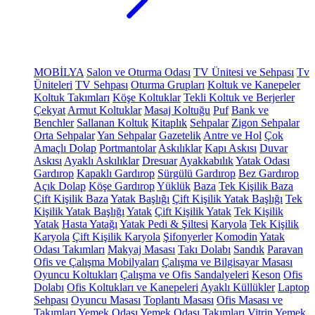
MOBİLYA
Salon ve Oturma Odası
TV Ünitesi ve Sehpası
Tv
Üniteleri
TV Sehpası
Oturma Grupları
Koltuk ve Kanepeler
Koltuk Takımları
Köşe Koltuklar
Tekli Koltuk ve Berjerler
Çekyat
Armut Koltuklar
Masaj Koltuğu
Puf
Bank ve
Benchler
Sallanan Koltuk
Kitaplık
Sehpalar
Zigon Sehpalar
Orta Sehpalar
Yan Sehpalar
Gazetelik
Antre ve Hol
Çok
Amaçlı Dolap
Portmantolar
Askılıklar
Kapı Askısı
Duvar
Askısı
Ayaklı Askılıklar
Dresuar
Ayakkabılık
Yatak Odası
Gardırop
Kapaklı Gardırop
Sürgülü Gardırop
Bez Gardırop
Açık Dolap
Köşe Gardırop
Yüklük
Baza
Tek Kişilik Baza
Çift Kişilik Baza
Yatak Başlığı
Çift Kişilik Yatak Başlığı
Tek
Kişilik Yatak Başlığı
Yatak
Çift Kişilik Yatak
Tek Kişilik
Yatak
Hasta Yatağı
Yatak Pedi & Şiltesi
Karyola
Tek Kişilik
Karyola
Çift Kişilik Karyola
Şifonyerler
Komodin
Yatak
Odası Takımları
Makyaj Masası
Takı Dolabı
Sandık
Paravan
Ofis ve Çalışma Mobilyaları
Çalışma ve Bilgisayar Masası
Oyuncu Koltukları
Çalışma ve Ofis Sandalyeleri
Keson
Ofis
Dolabı
Ofis Koltukları ve Kanepeleri
Ayaklı Küllükler
Laptop
Sehpası
Oyuncu Masası
Toplantı Masası
Ofis Masası ve
Takımları
Yemek Odası
Yemek Odası Takımları
Vitrin
Yemek