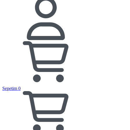
Sepetim
0