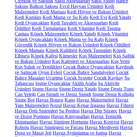
Çiçeklik ve Saksılık
Saksı Aksesuarları
Saksı Altlığı
Bahçe
Saksısı
Balkon Saksısı
Evcil Hayvan Ürünleri
Kedi
Malzemeleri
Kedi Maması
Kedi Hijyen ve Bakım Ürünleri
Kedi Kumları
Kedi Mama ve Su Kabı
Kedi Evi
Kedi Yatağı
Kedi Oyuncakları
Kedi Tuvaleti ve Aksesuarları
Kedi
Ödülleri
Kedi Tırmalaması
Kedi Vitamini
Kedi Taşıma
Çantası
Köpek Malzemeleri
Köpek Yatağı
Köpek Vitamini
Köpek Oyuncakları
Köpek Mama ve Su Kabı
Köpek
Güvenlik
Köpek Hijyen ve Bakım Ürünleri
Köpek Ödülleri
Köpek Maması
Köpek Kulübesi
Köpek Tasmaları
Köpek
Elbisesi
Köpek Kafesi
Kümesler
Kuş Malzemeleri
Kuş Sağlık
ve Bakım Ürünleri
Kuş Kafesleri ve Aksesuarları
Kuş Yemi
Kuş Suluk ve Yemlikleri
Çocuk Bahçe Oyuncakları
Kaydırak
ve Salıncak
Oyun Evleri
Çocuk Bahçe Sandalyeleri
Çocuk
Bahçe Masaları
Uçurtma
Çocuk Scooter
Çocuk Kaykay
Su
Tabancası
Şişme Oyuncaklar
Akülü Araba
Su Aktivite
Ürünleri
Şişme Havuz
Şişme Deniz Yatağı
Şişme Deniz Topu
Can Yeleği
Can Simidi ve Deniz Simidi
Şişme Deniz Kolluğu
Şişme Bot
Havuz Bonesi
Kano
Havuz Malzemeleri
Havuz
Yapı Malzemeleri
Nozul
Havuz Kenar Izgarası
Havuz Filtresi
Havuz Örtü Sistemleri
Su Perdesi
Havuz Dip Süzgeç
Havuz
ve Dozaj Pompası
Havuz Kimyasalları
Havuz Temizlik
Ekipmanları
Havuz Süpürge Hortumu
Havuz Kepçesi
Havuz
Robotu
Havuz Süpürgesi ve Fırçası
Havuz Merdiveni
Havuz
Duşu ve Masaj Jeti
Havuz Aydınlatma ve Isıtma
Havuz