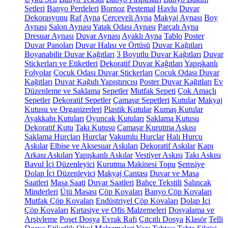
Setleri
Banyo Perdeleri
Bornoz
Peştemal
Havlu
Duvar
Dekorasyonu
Raf
Ayna
Çerçeveli Ayna
Makyaj Aynası
Boy
Aynası
Salon Aynası
Yatak Odası Aynası
Parçalı Ayna
Dresuar Aynası
Duvar Aynası
Ayaklı Ayna
Tablo
Poster
Duvar Panoları
Duvar Halısı ve Örtüsü
Duvar Kağıtları
Boyanabilir Duvar Kağıtları
3 Boyutlu Duvar Kağıtları
Duvar
Stickerları ve Etiketleri
Dekoratif Duvar Kağıtları
Yapışkanlı
Folyolar
Çocuk Odası Duvar Stickerları
Çocuk Odası Duvar
Kağıtları
Duvar Kağıdı Yapıştırıcısı
Poster Duvar Kağıtları
Ev
Düzenleme ve Saklama
Sepetler
Mutfak Sepeti
Çok Amaçlı
Sepetler
Dekoratif Sepetler
Çamaşır Sepetleri
Kutular
Makyaj
Kutusu ve Organizerleri
Plastik Kutular
Kumaş Kutular
Ayakkabı Kutuları
Oyuncak Kutuları
Saklama Kutusu
Dekoratif Kutu
Takı Kutusu
Çamaşır Kurutma Askısı
Saklama Hurçları
Hurçlar
Vakumlu Hurçlar
Halı Hurcu
Askılar
Elbise ve Aksesuar Askıları
Dekoratif Askılar
Kapı
Arkası Askıları
Yapışkanlı Askılar
Vestiyer Askısı
Takı Askısı
Bavul İçi Düzenleyici
Kurutma Makinesi Topu
Şemsiye
Dolap İçi Düzenleyici
Makyaj Çantası
Duvar ve Masa
Saatleri
Masa Saati
Duvar Saatleri
Bahçe Tekstili
Salıncak
Minderleri
Ütü Masası
Çöp Kovaları
Banyo Çöp Kovaları
Mutfak Çöp Kovaları
Endüstriyel Çöp Kovaları
Dolap İçi
Çöp Kovaları
Kırtasiye ve Ofis Malzemeleri
Dosyalama ve
Arşivleme
Poşet Dosya
Evrak Rafı
Çıtçıtlı Dosya
Klasör
Telli