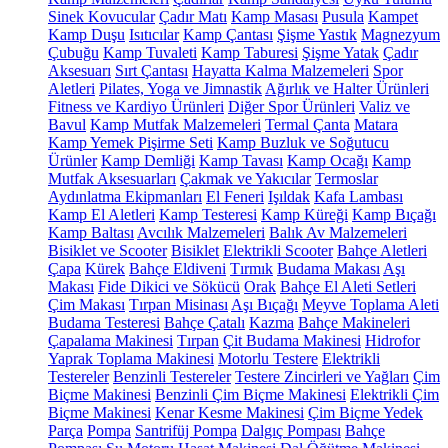
Sinek Kovucular
Çadır Matı
Kamp Masası
Pusula
Kampet
Kamp Duşu
Isıtıcılar
Kamp Çantası
Şişme Yastık
Magnezyum
Çubuğu
Kamp Tuvaleti
Kamp Taburesi
Şişme Yatak
Çadır
Aksesuarı
Sırt Çantası
Hayatta Kalma Malzemeleri
Spor
Aletleri
Pilates, Yoga ve Jimnastik
Ağırlık ve Halter Ürünleri
Fitness ve Kardiyo Ürünleri
Diğer Spor Ürünleri
Valiz ve
Bavul
Kamp Mutfak Malzemeleri
Termal Çanta
Matara
Kamp Yemek Pişirme Seti
Kamp Buzluk ve Soğutucu
Ürünler
Kamp Demliği
Kamp Tavası
Kamp Ocağı
Kamp
Mutfak Aksesuarları
Çakmak ve Yakıcılar
Termoslar
Aydınlatma Ekipmanları
El Feneri
Işıldak
Kafa Lambası
Kamp El Aletleri
Kamp Testeresi
Kamp Küreği
Kamp Bıçağı
Kamp Baltası
Avcılık Malzemeleri
Balık Av Malzemeleri
Bisiklet ve Scooter
Bisiklet
Elektrikli Scooter
Bahçe Aletleri
Çapa
Kürek
Bahçe Eldiveni
Tırmık
Budama Makası
Aşı
Makası
Fide Dikici ve Sökücü
Orak
Bahçe El Aleti Setleri
Çim Makası
Tırpan Misinası
Aşı Bıçağı
Meyve Toplama Aleti
Budama Testeresi
Bahçe Çatalı
Kazma
Bahçe Makineleri
Çapalama Makinesi
Tırpan
Çit Budama Makinesi
Hidrofor
Yaprak Toplama Makinesi
Motorlu Testere
Elektrikli
Testereler
Benzinli Testereler
Testere Zincirleri ve Yağları
Çim
Biçme Makinesi
Benzinli Çim Biçme Makinesi
Elektrikli Çim
Biçme Makinesi
Kenar Kesme Makinesi
Çim Biçme Yedek
Parça
Pompa
Santrifüj Pompa
Dalgıç Pompası
Bahçe