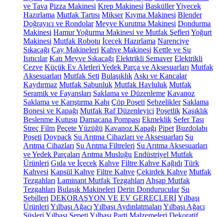
ve Tava
Pizza Makinesi
Krep Makinesi
Basküller
Yiyecek
Hazırlama
Mutfak Tartısı
Mikser
Kıyma Makinesi
Blender
Doğrayıcı ve Rondolar
Meyve Kurutma Makinesi
Dondurma
Makinesi
Hamur Yoğurma Makinesi ve Mutfak Şefleri
Yoğurt
Makinesi
Mutfak Robotu
İçecek Hazırlama
Narenciye
Sıkacağı
Çay Makineleri
Kahve Makinesi
Kettle ve Su
Isıtıcılar
Katı Meyve Sıkacağı
Elektrikli Semaver
Elektrikli
Cezve
Küçük Ev Aletleri Yedek Parça ve Aksesuarları
Mutfak
Aksesuarları
Mutfak Seti
Bulaşıklık
Askı ve Kancalar
Kaydırmaz
Mutfak Sabunluk
Mutfak Havluluk
Mutfak
Seramik ve Fayansları
Saklama ve Düzenleme
Kavanoz
Saklama ve Karıştırma Kabı
Çöp Poşeti
Sebzelikler
Saklama
Bonesi ve Kapağı
Mutfak Raf Düzenleyici
Poşetlik
Kaşıklık
Beslenme Kutusu
Damacana Pompası
Ekmeklik
Sefer Tası
Streç Film
Peçete Yüzüğü
Kavanoz Kapağı
Pipet
Buzdolabı
Poşeti
Doypack
Su Arıtma Cihazları ve Aksesuarları
Su
Arıtma Cihazları
Su Arıtma Filtreleri
Su Arıtma Aksesuarları
ve Yedek Parçaları
Arıtma Musluğu
Endüstriyel Mutfak
Ürünleri
Gıda ve İçecek
Kahve
Filtre Kahve Kağıdı
Türk
Kahvesi
Kapsül Kahve
Filtre Kahve
Çekirdek Kahve
Mutfak
Tezgahları
Laminant Mutfak Tezgahları
Ahşap Mutfak
Tezgahları
Bulaşık Makineleri
Derin Dondurucular
Su
Sebilleri
DEKORASYON VE EV GEREÇLERİ
Yılbaşı
Ürünleri
Yılbaşı Ağacı
Yılbaşı Aydınlatmaları
Yılbaşı Ağacı
Süsleri
Yılbaşı Sepeti
Yılbaşı Parti Malzemeleri
Dekoratif