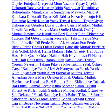
Objeler
Fotoğraf Çerçevesi
Mum
Vazolar
Yapay Çiçekler
Dekoratif Tabak ve Kaseler
Biblo
Şaraplıklar
Tütsülük ve
Buhurdanlık
Mumluklar ve Şamdanlar
Meyvelik
Magnet
Kumbara
Dekoratif Taşlar
Kül Tablası
Nazar Boncuğu
Kitap
Tutucular
Müzik Kutusu
Yatak Tepsisi
Kokulu Taşlar
Ahşap
Dekorasyon Ürünleri
Duvar Süsleri
Cansız Manken
Mutfak
Tekstili
Amerikan Servis
Masa Örtüleri
Mutfak Önlüğü
Mutfak Havlusu ve Kurulama Bezi
Runner
Fırın Eldiveni ve
Tutacak
Raf Örtüsü
Kumaş Peçete
Ev Tekstili
Perde
Stor
Perde
Jaluziler
Tül Perde
Perde Aksesuarları
Fon Perde
Rustik Perde
Çocuk Odası Perdesi
Güneşlik
Mutfak Perdeleri
Halı
Yolluk
Mutfak Halısı
Makine Halısı
Shaggy Halı
Jüt ve
Hasır Halı
Çocuk Odası Halıları
Halı Kaydırmazı
El Halısı
Deri Halı
Halı Örtüsü
Bambu Halı
Yatak Odası Tekstili
Yorgan
Nevresim Takımı
Pike ve Pike Takımı
Yatak Örtüsü
Çarşaf
Battaniye
Yatak Alezi & Koruyucusu
Yastık
Yastık
Kılıfı
Uyku Seti
Yastık Alezi
Paspaslar
Mutfak Tekstili
Amerikan Servis
Masa Örtüleri
Mutfak Önlüğü
Mutfak
Havlusu ve Kurulama Bezi
Runner
Fırın Eldiveni ve Tutacak
Raf Örtüsü
Kumaş Peçete
Kilim
Seccade
Salon Tekstili
Kırlent ve Kırlent Kılıfı
Sandalye Minderi
Koltuk Örtüsü ve
Şalı
Dekoratif Yastık
Sandalye Kılıfı
Bahçe Tekstili
Salıncak
Minderleri
Bebek Odası Tekstili
Bebek Yorganı
Bebek
Çarşafı
Bebek Nevresim Takımı
Bebek Battaniyesi
Bebek
Uyku Seti
Banyo Tekstil
Banyo Paspasları
Banyo Bakım