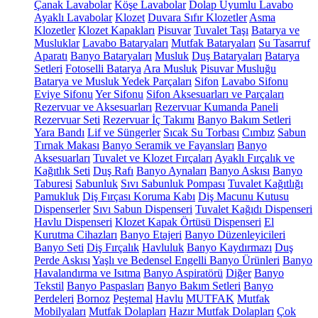
Çanak Lavabolar
Köşe Lavabolar
Dolap Uyumlu Lavabo
Ayaklı Lavabolar
Klozet
Duvara Sıfır Klozetler
Asma
Klozetler
Klozet Kapakları
Pisuvar
Tuvalet Taşı
Batarya ve
Musluklar
Lavabo Bataryaları
Mutfak Bataryaları
Su Tasarruf
Aparatı
Banyo Bataryaları
Musluk
Duş Bataryaları
Batarya
Setleri
Fotoselli Batarya
Ara Musluk
Pisuvar Musluğu
Batarya ve Musluk Yedek Parçaları
Sifon
Lavabo Sifonu
Eviye Sifonu
Yer Sifonu
Sifon Aksesuarları ve Parçaları
Rezervuar ve Aksesuarları
Rezervuar Kumanda Paneli
Rezervuar Seti
Rezervuar İç Takımı
Banyo Bakım Setleri
Yara Bandı
Lif ve Süngerler
Sıcak Su Torbası
Cımbız
Sabun
Tırnak Makası
Banyo Seramik ve Fayansları
Banyo
Aksesuarları
Tuvalet ve Klozet Fırçaları
Ayaklı Fırçalık ve
Kağıtlık Seti
Duş Rafı
Banyo Aynaları
Banyo Askısı
Banyo
Taburesi
Sabunluk
Sıvı Sabunluk Pompası
Tuvalet Kağıtlığı
Pamukluk
Diş Fırçası Koruma Kabı
Diş Macunu Kutusu
Dispenserler
Sıvı Sabun Dispenseri
Tuvalet Kağıdı Dispenseri
Havlu Dispenseri
Klozet Kapak Örtüsü Dispenseri
El
Kurutma Cihazları
Banyo Etajeri
Banyo Düzenleyicileri
Banyo Seti
Diş Fırçalık
Havluluk
Banyo Kaydırmazı
Duş
Perde Askısı
Yaşlı ve Bedensel Engelli Banyo Ürünleri
Banyo
Havalandırma ve Isıtma
Banyo Aspiratörü
Diğer
Banyo
Tekstil
Banyo Paspasları
Banyo Bakım Setleri
Banyo
Perdeleri
Bornoz
Peştemal
Havlu
MUTFAK
Mutfak
Mobilyaları
Mutfak Dolapları
Hazır Mutfak Dolapları
Çok