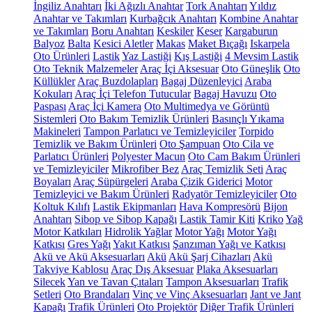
İngiliz Anahtarı
İki Ağızlı Anahtar
Tork Anahtarı
Yıldız
Anahtar ve Takımları
Kurbağcık Anahtarı
Kombine Anahtar
ve Takımları
Boru Anahtarı
Keskiler
Keser
Kargaburun
Balyoz
Balta
Kesici Aletler
Makas
Maket Bıçağı
Iskarpela
Oto Ürünleri
Lastik
Yaz Lastiği
Kış Lastiği
4 Mevsim Lastik
Oto Teknik Malzemeler
Araç İçi Aksesuar
Oto Güneşlik
Oto
Küllükler
Araç Buzdolapları
Bagaj Düzenleyici
Araba
Kokuları
Araç İçi Telefon Tutucular
Bagaj Havuzu
Oto
Paspası
Araç İçi Kamera
Oto Multimedya ve Görüntü
Sistemleri
Oto Bakım Temizlik Ürünleri
Basınçlı Yıkama
Makineleri
Tampon Parlatıcı ve Temizleyiciler
Torpido
Temizlik ve Bakım Ürünleri
Oto Şampuan
Oto Cila ve
Parlatıcı Ürünleri
Polyester Macun
Oto Cam Bakım Ürünleri
ve Temizleyiciler
Mikrofiber Bez
Araç Temizlik Seti
Araç
Boyaları
Araç Süpürgeleri
Araba Çizik Giderici
Motor
Temizleyici ve Bakım Ürünleri
Radyatör Temizleyiciler
Oto
Koltuk Kılıfı
Lastik Ekipmanları
Hava Kompresörü
Bijon
Anahtarı
Sibop ve Sibop Kapağı
Lastik Tamir Kiti
Kriko
Yağ
Motor Katkıları
Hidrolik Yağlar
Motor Yağı
Motor Yağı
Katkısı
Gres Yağı
Yakıt Katkısı
Şanzıman Yağı ve Katkısı
Akü ve Akü Aksesuarları
Akü
Akü Şarj Cihazları
Akü
Takviye Kablosu
Araç Dış Aksesuar
Plaka Aksesuarları
Silecek
Yan ve Tavan Çıtaları
Tampon Aksesuarları
Trafik
Setleri
Oto Brandaları
Vinç ve Vinç Aksesuarları
Jant ve Jant
Kapağı
Trafik Ürünleri
Oto Projektör
Diğer Trafik Ürünleri