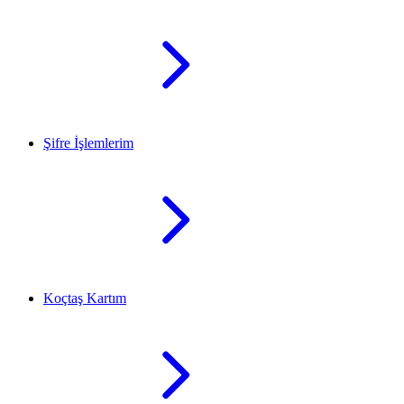
Şifre İşlemlerim
Koçtaş Kartım