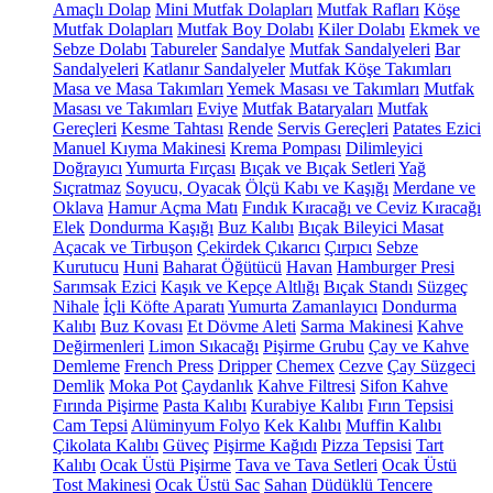
Amaçlı Dolap
Mini Mutfak Dolapları
Mutfak Rafları
Köşe
Mutfak Dolapları
Mutfak Boy Dolabı
Kiler Dolabı
Ekmek ve
Sebze Dolabı
Tabureler
Sandalye
Mutfak Sandalyeleri
Bar
Sandalyeleri
Katlanır Sandalyeler
Mutfak Köşe Takımları
Masa ve Masa Takımları
Yemek Masası ve Takımları
Mutfak
Masası ve Takımları
Eviye
Mutfak Bataryaları
Mutfak
Gereçleri
Kesme Tahtası
Rende
Servis Gereçleri
Patates Ezici
Manuel Kıyma Makinesi
Krema Pompası
Dilimleyici
Doğrayıcı
Yumurta Fırçası
Bıçak ve Bıçak Setleri
Yağ
Sıçratmaz
Soyucu, Oyacak
Ölçü Kabı ve Kaşığı
Merdane ve
Oklava
Hamur Açma Matı
Fındık Kıracağı ve Ceviz Kıracağı
Elek
Dondurma Kaşığı
Buz Kalıbı
Bıçak Bileyici Masat
Açacak ve Tirbuşon
Çekirdek Çıkarıcı
Çırpıcı
Sebze
Kurutucu
Huni
Baharat Öğütücü
Havan
Hamburger Presi
Sarımsak Ezici
Kaşık ve Kepçe Altlığı
Bıçak Standı
Süzgeç
Nihale
İçli Köfte Aparatı
Yumurta Zamanlayıcı
Dondurma
Kalıbı
Buz Kovası
Et Dövme Aleti
Sarma Makinesi
Kahve
Değirmenleri
Limon Sıkacağı
Pişirme Grubu
Çay ve Kahve
Demleme
French Press
Dripper
Chemex
Cezve
Çay Süzgeci
Demlik
Moka Pot
Çaydanlık
Kahve Filtresi
Sifon Kahve
Fırında Pişirme
Pasta Kalıbı
Kurabiye Kalıbı
Fırın Tepsisi
Cam Tepsi
Alüminyum Folyo
Kek Kalıbı
Muffin Kalıbı
Çikolata Kalıbı
Güveç
Pişirme Kağıdı
Pizza Tepsisi
Tart
Kalıbı
Ocak Üstü Pişirme
Tava ve Tava Setleri
Ocak Üstü
Tost Makinesi
Ocak Üstü Sac
Sahan
Düdüklü Tencere