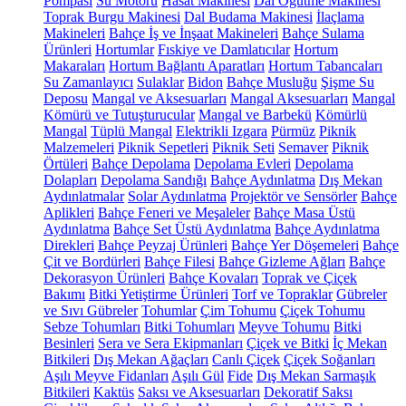
Pompası
Su Motoru
Hasat Makinesi
Dal Öğütme Makinesi
Toprak Burgu Makinesi
Dal Budama Makinesi
İlaçlama
Makineleri
Bahçe İş ve İnşaat Makineleri
Bahçe Sulama
Ürünleri
Hortumlar
Fıskiye ve Damlatıcılar
Hortum
Makaraları
Hortum Bağlantı Aparatları
Hortum Tabancaları
Su Zamanlayıcı
Sulaklar
Bidon
Bahçe Musluğu
Şişme Su
Deposu
Mangal ve Aksesuarları
Mangal Aksesuarları
Mangal
Kömürü ve Tutuşturucular
Mangal ve Barbekü
Kömürlü
Mangal
Tüplü Mangal
Elektrikli Izgara
Pürmüz
Piknik
Malzemeleri
Piknik Sepetleri
Piknik Seti
Semaver
Piknik
Örtüleri
Bahçe Depolama
Depolama Evleri
Depolama
Dolapları
Depolama Sandığı
Bahçe Aydınlatma
Dış Mekan
Aydınlatmalar
Solar Aydınlatma
Projektör ve Sensörler
Bahçe
Aplikleri
Bahçe Feneri ve Meşaleler
Bahçe Masa Üstü
Aydınlatma
Bahçe Set Üstü Aydınlatma
Bahçe Aydınlatma
Direkleri
Bahçe Peyzaj Ürünleri
Bahçe Yer Döşemeleri
Bahçe
Çit ve Bordürleri
Bahçe Filesi
Bahçe Gizleme Ağları
Bahçe
Dekorasyon Ürünleri
Bahçe Kovaları
Toprak ve Çiçek
Bakımı
Bitki Yetiştirme Ürünleri
Torf ve Topraklar
Gübreler
ve Sıvı Gübreler
Tohumlar
Çim Tohumu
Çiçek Tohumu
Sebze Tohumları
Bitki Tohumları
Meyve Tohumu
Bitki
Besinleri
Sera ve Sera Ekipmanları
Çiçek ve Bitki
İç Mekan
Bitkileri
Dış Mekan Ağaçları
Canlı Çiçek
Çiçek Soğanları
Aşılı Meyve Fidanları
Aşılı Gül
Fide
Dış Mekan Sarmaşık
Bitkileri
Kaktüs
Saksı ve Aksesuarları
Dekoratif Saksı