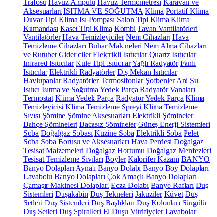
Trafosu
Havuz Ampulü
Havuz Termometresi
Karavan ve
Aksesuarları
ISITMA VE SOĞUTMA
Klima
Portatif Klima
Duvar Tipi Klima
Isı Pompası
Salon Tipi Klima
Klima
Kumandası
Kaset Tipi Klima
Kombi
Tavan Vantilatörleri
Vantilatörler
Hava Temizleyiciler
Nem Cihazları
Hava
Temizleme Cihazları
Buhar Makineleri
Nem Alma Cihazları
ve Rutubet Gidericiler
Elektrikli Isıtıcılar
Quartz Isıtıcılar
Infrared Isıtıcılar
Kule Tipi Isıtıcılar
Yağlı Radyatör
Fanlı
Isıtıcılar
Elektrikli Radyatörler
Dış Mekan Isıtıcılar
Havlupanlar
Radyatörler
Termosifonlar
Şofbenler
Ani Su
Isıtıcı
Isıtma ve Soğutma Yedek Parça
Radyatör Vanaları
Termostat
Klima Yedek Parça
Radyatör Yedek Parça
Klima
Temizleyicisi
Klima Temizleme Spreyi
Klima Temizleme
Sıvısı
Şömine
Şömine Aksesuarları
Elektrikli Şömineler
Bahçe Şömineleri
Bacasız Şömineler
Güneş Enerji Sistemleri
Soba
Doğalgaz Sobası
Kuzine Soba
Elektrikli Soba
Pelet
Soba
Soba Borusu ve Aksesuarları
Hava Perdesi
Doğalgaz
Tesisat Malzemeleri
Doğalgaz Hortumu
Doğalgaz Menfezleri
Tesisat Temizleme Sıvıları
Boyler
Kalorifer Kazanı
BANYO
Banyo Dolapları
Aynalı Banyo Dolabı
Banyo Boy Dolapları
Lavabolu Banyo Dolapları
Çok Amaçlı Banyo Dolapları
Çamaşır Makinesi Dolapları
Ecza Dolabı
Banyo Rafları
Duş
Sistemleri
Duşakabin
Duş Tekneleri
Jakuziler
Küvet
Duş
Setleri
Duş Sistemleri
Duş Başlıkları
Duş Kolonları
Sürgülü
Duş Setleri
Duş Spiralleri
El Duşu
Vitrifiyeler
Lavabolar