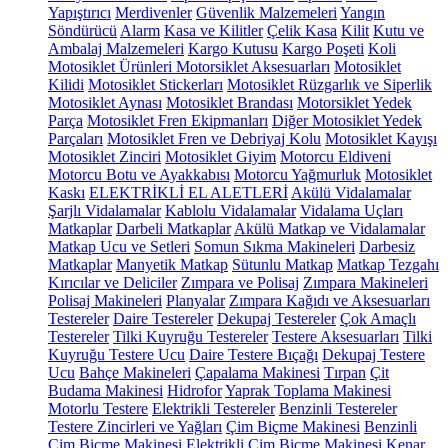
Yapıştırıcı
Merdivenler
Güvenlik Malzemeleri
Yangın
Söndürücü
Alarm
Kasa ve Kilitler
Çelik Kasa
Kilit
Kutu ve
Ambalaj Malzemeleri
Kargo Kutusu
Kargo Poşeti
Koli
Motosiklet Ürünleri
Motorsiklet Aksesuarları
Motosiklet
Kilidi
Motosiklet Stickerları
Motosiklet Rüzgarlık ve Siperlik
Motosiklet Aynası
Motosiklet Brandası
Motorsiklet Yedek
Parça
Motosiklet Fren Ekipmanları
Diğer Motosiklet Yedek
Parçaları
Motosiklet Fren ve Debriyaj Kolu
Motosiklet Kayışı
Motosiklet Zinciri
Motosiklet Giyim
Motorcu Eldiveni
Motorcu Botu ve Ayakkabısı
Motorcu Yağmurluk
Motosiklet
Kaskı
ELEKTRİKLİ EL ALETLERİ
Akülü Vidalamalar
Şarjlı Vidalamalar
Kablolu Vidalamalar
Vidalama Uçları
Matkaplar
Darbeli Matkaplar
Akülü Matkap ve Vidalamalar
Matkap Ucu ve Setleri
Somun Sıkma Makineleri
Darbesiz
Matkaplar
Manyetik Matkap
Sütunlu Matkap
Matkap Tezgahı
Kırıcılar ve Deliciler
Zımpara ve Polisaj
Zımpara Makineleri
Polisaj Makineleri
Planyalar
Zımpara Kağıdı ve Aksesuarları
Testereler
Daire Testereler
Dekupaj Testereler
Çok Amaçlı
Testereler
Tilki Kuyruğu Testereler
Testere Aksesuarları
Tilki
Kuyruğu Testere Ucu
Daire Testere Bıçağı
Dekupaj Testere
Ucu
Bahçe Makineleri
Çapalama Makinesi
Tırpan
Çit
Budama Makinesi
Hidrofor
Yaprak Toplama Makinesi
Motorlu Testere
Elektrikli Testereler
Benzinli Testereler
Testere Zincirleri ve Yağları
Çim Biçme Makinesi
Benzinli
Çim Biçme Makinesi
Elektrikli Çim Biçme Makinesi
Kenar