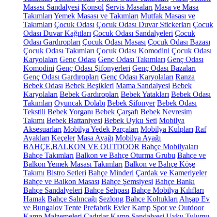
Masası Sandalyesi
Konsol
Servis Masaları
Masa ve Masa
Takımları
Yemek Masası ve Takımları
Mutfak Masası ve
Takımları
Çocuk Odası
Çocuk Odası Duvar Stickerları
Çocuk
Odası Duvar Kağıtları
Çocuk Odası Sandalyeleri
Çocuk
Odası Gardıropları
Çocuk Odası Masası
Çocuk Odası Bazası
Çocuk Odası Takımları
Çocuk Odası Komodini
Çocuk Odası
Karyolaları
Genç Odası
Genç Odası Takımları
Genç Odası
Komodini
Genç Odası Şifonyerleri
Genç Odası Bazaları
Genç Odası Gardıropları
Genç Odası Karyolaları
Ranza
Bebek Odası
Bebek Beşikleri
Mama Sandalyesi
Bebek
Karyolaları
Bebek Gardıropları
Bebek Yatakları
Bebek Odası
Takımları
Oyuncak Dolabı
Bebek Şifonyer
Bebek Odası
Tekstili
Bebek Yorganı
Bebek Çarşafı
Bebek Nevresim
Takımı
Bebek Battaniyesi
Bebek Uyku Seti
Mobilya
Aksesuarları
Mobilya Yedek Parçaları
Mobilya Kulpları
Raf
Ayakları
Keçeler
Masa Ayağı
Mobilya Ayağı
BAHÇE,BALKON VE OUTDOOR
Bahçe Mobilyaları
Bahçe Takımları
Balkon ve Bahçe Oturma Grubu
Bahçe ve
Balkon Yemek Masası Takımları
Balkon ve Bahçe Köşe
Takımı
Bistro Setleri
Bahçe Minderi
Çardak ve Kameriyeler
Bahçe ve Balkon Masası
Bahçe Şemsiyesi
Bahçe Bankı
Bahçe Sandalyeleri
Bahçe Sehpası
Bahçe Mobilya Kılıfları
Hamak
Bahçe Salıncağı
Şezlong
Bahçe Koltukları
Ahşap Ev
ve Bungalov
Tente
Prefabrik Evler
Kamp Spor ve Outdoor
Kamp Malzemeleri
Çadırlar
Kamp Sandalyesi
Uyku Tulumu