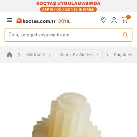
0
Ürün, kategori veya marka ara...
Elektronik
Küçük Ev Al
Küçük Ev Aletleri