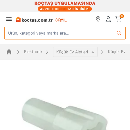
0
Ürün, kategori veya marka ara...
Elektronik
Küçük Ev Al
Küçük Ev Aletleri