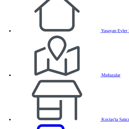
Yaşayan Evler
Mağazalar
Koçtaş'ta Satıc