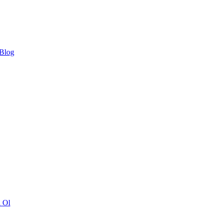
 Blog
ı Ol