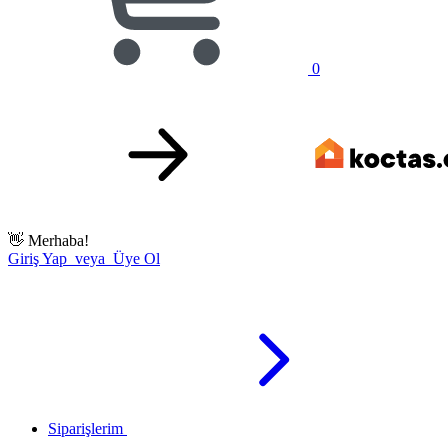
0
👋
Merhaba!
Giriş Yap veya Üye Ol
Siparişlerim