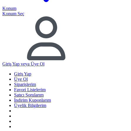
Konum
Konum Seç
Giriş Yap
veya Üye Ol
Giriş Yap
Üye Ol
Siparişlerim
Favori Listelerim
Satıcı Sorularım
İndirim Kuponlarım
Üyelik Bilgilerim