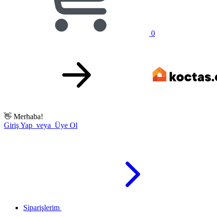
0
👋
Merhaba!
Giriş Yap veya Üye Ol
Siparişlerim