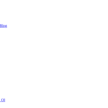
 Blog
ı Ol