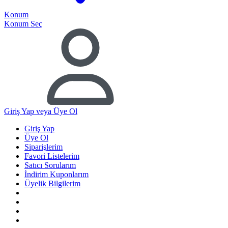
Konum
Konum Seç
Giriş Yap
veya Üye Ol
Giriş Yap
Üye Ol
Siparişlerim
Favori Listelerim
Satıcı Sorularım
İndirim Kuponlarım
Üyelik Bilgilerim