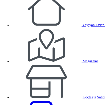
Yaşayan Evler
Mağazalar
Koçtaş'ta Satıc