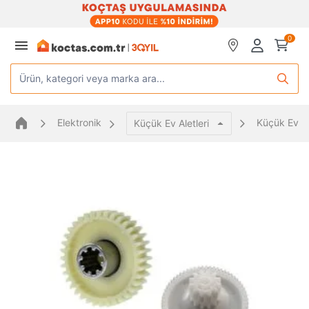
0
Ürün, kategori veya marka ara...
Elektronik
Küçük Ev Al
Küçük Ev Aletleri