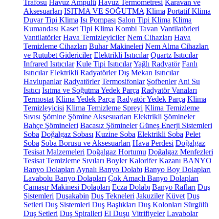
Trafosu
Havuz Ampulü
Havuz Termometresi
Karavan ve
Aksesuarları
ISITMA VE SOĞUTMA
Klima
Portatif Klima
Duvar Tipi Klima
Isı Pompası
Salon Tipi Klima
Klima
Kumandası
Kaset Tipi Klima
Kombi
Tavan Vantilatörleri
Vantilatörler
Hava Temizleyiciler
Nem Cihazları
Hava
Temizleme Cihazları
Buhar Makineleri
Nem Alma Cihazları
ve Rutubet Gidericiler
Elektrikli Isıtıcılar
Quartz Isıtıcılar
Infrared Isıtıcılar
Kule Tipi Isıtıcılar
Yağlı Radyatör
Fanlı
Isıtıcılar
Elektrikli Radyatörler
Dış Mekan Isıtıcılar
Havlupanlar
Radyatörler
Termosifonlar
Şofbenler
Ani Su
Isıtıcı
Isıtma ve Soğutma Yedek Parça
Radyatör Vanaları
Termostat
Klima Yedek Parça
Radyatör Yedek Parça
Klima
Temizleyicisi
Klima Temizleme Spreyi
Klima Temizleme
Sıvısı
Şömine
Şömine Aksesuarları
Elektrikli Şömineler
Bahçe Şömineleri
Bacasız Şömineler
Güneş Enerji Sistemleri
Soba
Doğalgaz Sobası
Kuzine Soba
Elektrikli Soba
Pelet
Soba
Soba Borusu ve Aksesuarları
Hava Perdesi
Doğalgaz
Tesisat Malzemeleri
Doğalgaz Hortumu
Doğalgaz Menfezleri
Tesisat Temizleme Sıvıları
Boyler
Kalorifer Kazanı
BANYO
Banyo Dolapları
Aynalı Banyo Dolabı
Banyo Boy Dolapları
Lavabolu Banyo Dolapları
Çok Amaçlı Banyo Dolapları
Çamaşır Makinesi Dolapları
Ecza Dolabı
Banyo Rafları
Duş
Sistemleri
Duşakabin
Duş Tekneleri
Jakuziler
Küvet
Duş
Setleri
Duş Sistemleri
Duş Başlıkları
Duş Kolonları
Sürgülü
Duş Setleri
Duş Spiralleri
El Duşu
Vitrifiyeler
Lavabolar