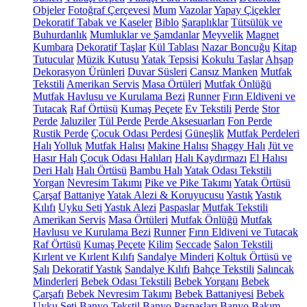
Objeler
Fotoğraf Çerçevesi
Mum
Vazolar
Yapay Çiçekler
Dekoratif Tabak ve Kaseler
Biblo
Şaraplıklar
Tütsülük ve
Buhurdanlık
Mumluklar ve Şamdanlar
Meyvelik
Magnet
Kumbara
Dekoratif Taşlar
Kül Tablası
Nazar Boncuğu
Kitap
Tutucular
Müzik Kutusu
Yatak Tepsisi
Kokulu Taşlar
Ahşap
Dekorasyon Ürünleri
Duvar Süsleri
Cansız Manken
Mutfak
Tekstili
Amerikan Servis
Masa Örtüleri
Mutfak Önlüğü
Mutfak Havlusu ve Kurulama Bezi
Runner
Fırın Eldiveni ve
Tutacak
Raf Örtüsü
Kumaş Peçete
Ev Tekstili
Perde
Stor
Perde
Jaluziler
Tül Perde
Perde Aksesuarları
Fon Perde
Rustik Perde
Çocuk Odası Perdesi
Güneşlik
Mutfak Perdeleri
Halı
Yolluk
Mutfak Halısı
Makine Halısı
Shaggy Halı
Jüt ve
Hasır Halı
Çocuk Odası Halıları
Halı Kaydırmazı
El Halısı
Deri Halı
Halı Örtüsü
Bambu Halı
Yatak Odası Tekstili
Yorgan
Nevresim Takımı
Pike ve Pike Takımı
Yatak Örtüsü
Çarşaf
Battaniye
Yatak Alezi & Koruyucusu
Yastık
Yastık
Kılıfı
Uyku Seti
Yastık Alezi
Paspaslar
Mutfak Tekstili
Amerikan Servis
Masa Örtüleri
Mutfak Önlüğü
Mutfak
Havlusu ve Kurulama Bezi
Runner
Fırın Eldiveni ve Tutacak
Raf Örtüsü
Kumaş Peçete
Kilim
Seccade
Salon Tekstili
Kırlent ve Kırlent Kılıfı
Sandalye Minderi
Koltuk Örtüsü ve
Şalı
Dekoratif Yastık
Sandalye Kılıfı
Bahçe Tekstili
Salıncak
Minderleri
Bebek Odası Tekstili
Bebek Yorganı
Bebek
Çarşafı
Bebek Nevresim Takımı
Bebek Battaniyesi
Bebek
Uyku Seti
Banyo Tekstil
Banyo Paspasları
Banyo Bakım