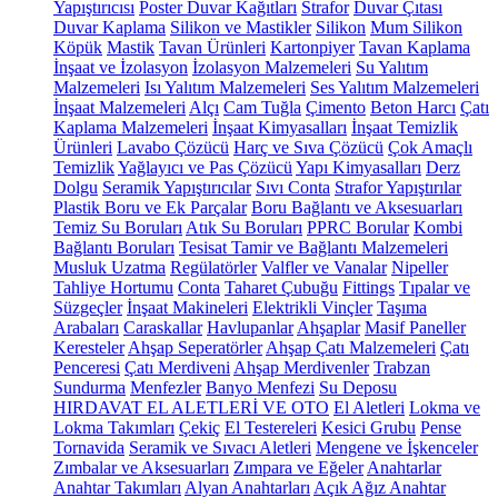
Yapıştırıcısı
Poster Duvar Kağıtları
Strafor
Duvar Çıtası
Duvar Kaplama
Silikon ve Mastikler
Silikon
Mum Silikon
Köpük
Mastik
Tavan Ürünleri
Kartonpiyer
Tavan Kaplama
İnşaat ve İzolasyon
İzolasyon Malzemeleri
Su Yalıtım
Malzemeleri
Isı Yalıtım Malzemeleri
Ses Yalıtım Malzemeleri
İnşaat Malzemeleri
Alçı
Cam Tuğla
Çimento
Beton Harcı
Çatı
Kaplama Malzemeleri
İnşaat Kimyasalları
İnşaat Temizlik
Ürünleri
Lavabo Çözücü
Harç ve Sıva Çözücü
Çok Amaçlı
Temizlik
Yağlayıcı ve Pas Çözücü
Yapı Kimyasalları
Derz
Dolgu
Seramik Yapıştırıcılar
Sıvı Conta
Strafor Yapıştırılar
Plastik Boru ve Ek Parçalar
Boru Bağlantı ve Aksesuarları
Temiz Su Boruları
Atık Su Boruları
PPRC Borular
Kombi
Bağlantı Boruları
Tesisat Tamir ve Bağlantı Malzemeleri
Musluk Uzatma
Regülatörler
Valfler ve Vanalar
Nipeller
Tahliye Hortumu
Conta
Taharet Çubuğu
Fittings
Tıpalar ve
Süzgeçler
İnşaat Makineleri
Elektrikli Vinçler
Taşıma
Arabaları
Caraskallar
Havlupanlar
Ahşaplar
Masif Paneller
Keresteler
Ahşap Seperatörler
Ahşap Çatı Malzemeleri
Çatı
Penceresi
Çatı Merdiveni
Ahşap Merdivenler
Trabzan
Sundurma
Menfezler
Banyo Menfezi
Su Deposu
HIRDAVAT EL ALETLERİ VE OTO
El Aletleri
Lokma ve
Lokma Takımları
Çekiç
El Testereleri
Kesici Grubu
Pense
Tornavida
Seramik ve Sıvacı Aletleri
Mengene ve İşkenceler
Zımbalar ve Aksesuarları
Zımpara ve Eğeler
Anahtarlar
Anahtar Takımları
Alyan Anahtarları
Açık Ağız Anahtar