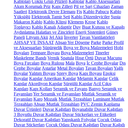
Kabloları
Çoklu Grup Prizleri
Kablolar
Kablo Aksesuarları
Akım Korumalı Priz
Kapı Zilleri
Pil ve Şarj Cihazları
Zaman
Saatleri
Elektronik Devre Elemanı
Fiş
Kablo Pabucu
Kablo
Yüksüğü
Elektronik Tamir Seti
Kablo Düzenleyiciler
Susta
Makaron Kablo
Kablo Klipsi
Klemens
Kroşe
Kablo
Toplayıcı
Kablo Kanalı
Adaptör
Duy
Buat Kutusu ve Kapağı
Aydınlatma Halatları ve Zincirleri
Enerji Sistemleri
Güneş
Paneli
Lityum Akü
Jel Akü
İnverter
Tavan Vantilatörleri
AHŞAP VE İNŞAAT
Ahşap Yer Döşeme
Parke
Parke Profil
ve Aksesuarları
Süpürgelik
Boya ve Boya Malzemeleri
Hobi
Boyaları
Tempare Boyası
Boya Malzemeleri
Tinerler
Maskeleme Bandı
Vernik
Spatula
Hışır Örtü
Duvar Macunu
Boya Fırçaları
Boya Rulosu
Mala
Boya
İç Cephe Boyalar
Dış
Cephe Boyalar
Astarlar
Metal Boyaları
Tavan Boyaları
Yağlı
Boyalar
Yalıtım Boyası
Sprey Boya
Kapı Boyası
Epoksi
Boyalar
Kapılar
Amerikan Kapılar
Melamin Kapılar
Çelik
Kapılar
Akordiyon Kapılar
Sürgülü Kapılar
Acil Çıkış
Kapıları
Kapı Kolları
Seramik ve Fayans
Banyo Seramik ve
Fayansları
Yer Seramik ve Fayansları
Mutfak Seramik ve
Fayansları
Karo
Mozaik
Mutfak Tezgahları
Laminant Mutfak
Tezgahları
Ahşap Mutfak Tezgahları
PVC Zemin Kaplama
Duvar Ürünleri
Duvar Kağıtları
Boyanabilir Duvar Kağıtları
3 Boyutlu Duvar Kağıtları
Duvar Stickerları ve Etiketleri
Dekoratif Duvar Kağıtları
Yapışkanlı Folyolar
Çocuk Odası
Duvar Stickerları
Çocuk Odası Duvar Kağıtları
Duvar Kağıdı