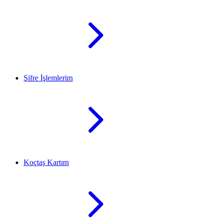
Şifre İşlemlerim
Koçtaş Kartım