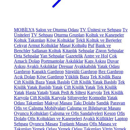
MOBİLYA
Salon ve Oturma Odası
TV Ünitesi ve Sehpası
Tv
Üniteleri
TV Sehpası
Oturma Grupları
Koltuk ve Kanepeler
Koltuk Takımları
Köşe Koltuklar
Tekli Koltuk ve Berjerler
Çekyat
Armut Koltuklar
Masaj Koltuğu
Puf
Bank ve
Benchler
Sallanan Koltuk
Kitaplık
Sehpalar
Zigon Sehpalar
Orta Sehpalar
Yan Sehpalar
Gazetelik
Antre ve Hol
Çok
Amaçlı Dolap
Portmantolar
Askılıklar
Kapı Askısı
Duvar
Askısı
Ayaklı Askılıklar
Dresuar
Ayakkabılık
Yatak Odası
Gardırop
Kapaklı Gardırop
Sürgülü Gardırop
Bez Gardırop
Açık Dolap
Köşe Gardırop
Yüklük
Baza
Tek Kişilik Baza
Çift Kişilik Baza
Yatak Başlığı
Çift Kişilik Yatak Başlığı
Tek
Kişilik Yatak Başlığı
Yatak
Çift Kişilik Yatak
Tek Kişilik
Yatak
Hasta Yatağı
Yatak Pedi & Şiltesi
Karyola
Tek Kişilik
Karyola
Çift Kişilik Karyola
Şifonyerler
Komodin
Yatak
Odası Takımları
Makyaj Masası
Takı Dolabı
Sandık
Paravan
Ofis ve Çalışma Mobilyaları
Çalışma ve Bilgisayar Masası
Oyuncu Koltukları
Çalışma ve Ofis Sandalyeleri
Keson
Ofis
Dolabı
Ofis Koltukları ve Kanepeleri
Ayaklı Küllükler
Laptop
Sehpası
Oyuncu Masası
Toplantı Masası
Ofis Masası ve
Takımları
Yemek Odası
Yemek Odası Takımları
Vitrin
Yemek