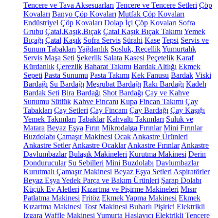
Tencere ve Tava Aksesuarları
Tencere ve Tencere Setleri
Çöp
Kovaları
Banyo Çöp Kovaları
Mutfak Çöp Kovaları
Endüstriyel Çöp Kovaları
Dolap İçi Çöp Kovaları
Sofra
Grubu
Çatal,Kaşık,Bıçak
Çatal Kaşık Bıçak Takımı
Yemek
Bıçağı
Çatal
Kaşık
Sofra Servis
Sürahi
Kase
Tepsi
Servis ve
Sunum Tabakları
Yağdanlık
Sosluk, Reçellik
Yumurtalık
Servis Maşa Seti
Şekerlik
Salata Kasesi
Peçetelik
Karaf
Kürdanlık
Çerezlik
Baharat Takımı
Bardak Altlığı
Ekmek
Sepeti
Pasta Sunumu
Pasta Takımı
Kek Fanusu
Bardak
Viski
Bardağı
Su Bardağı
Meşrubat Bardağı
Rakı Bardağı
Kadeh
Bardak Seti
Bira Bardağı
Shot Bardağı
Çay ve Kahve
Sunumu
Sütlük
Kahve Fincanı
Kupa
Fincan Takımı
Çay
Tabakları
Çay Setleri
Çay Fincanı
Çay Bardağı
Çay Kaşığı
Yemek Takımları
Tabaklar
Kahvaltı Takımları
Suluk ve
Matara
Beyaz Eşya
Fırın
Mikrodalga Fırınlar
Mini Fırınlar
Buzdolabı
Çamaşır Makinesi
Ocak
Ankastre Ürünleri
Ankastre Setler
Ankastre Ocaklar
Ankastre Fırınlar
Ankastre
Davlumbazlar
Bulaşık Makineleri
Kurutma Makinesi
Derin
Dondurucular
Su Sebilleri
Mini Buzdolabı
Davlumbazlar
Kurutmalı Çamaşır Makinesi
Beyaz Eşya Setleri
Aspiratörler
Beyaz Eşya Yedek Parça ve Bakım Ürünleri
Şarap Dolabı
Küçük Ev Aletleri
Kızartma ve Pişirme Makineleri
Mısır
Patlatma Makinesi
Fritöz
Ekmek Yapma Makinesi
Ekmek
Kızartma Makinesi
Tost Makinesi
Buharlı Pişirici
Elektrikli
Izgara
Waffle Makinesi
Yumurta Haşlayıcı
Elektrikli Tencere