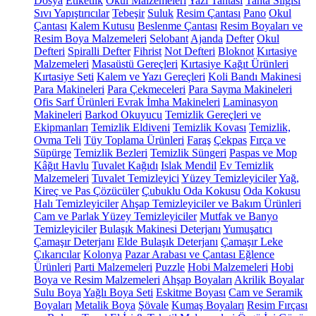
Dosya
Etiketlik
Okul Malzemeleri
Yazı Tahtası
Tahta Silgisi
Sıvı Yapıştırıcılar
Tebeşir
Suluk
Resim Çantası
Pano
Okul
Çantası
Kalem Kutusu
Beslenme Çantası
Resim Boyaları ve
Resim Boya Malzemeleri
Selobant
Ajanda
Defter
Okul
Defteri
Spiralli Defter
Fihrist
Not Defteri
Bloknot
Kırtasiye
Malzemeleri
Masaüstü Gereçleri
Kırtasiye Kağıt Ürünleri
Kırtasiye Seti
Kalem ve Yazı Gereçleri
Koli Bandı Makinesi
Para Makineleri
Para Çekmeceleri
Para Sayma Makineleri
Ofis Sarf Ürünleri
Evrak İmha Makineleri
Laminasyon
Makineleri
Barkod Okuyucu
Temizlik Gereçleri ve
Ekipmanları
Temizlik Eldiveni
Temizlik Kovası
Temizlik,
Ovma Teli
Tüy Toplama Ürünleri
Faraş
Çekpas
Fırça ve
Süpürge
Temizlik Bezleri
Temizlik Süngeri
Paspas ve Mop
Kâğıt Havlu
Tuvalet Kağıdı
Islak Mendil
Ev Temizlik
Malzemeleri
Tuvalet Temizleyici
Yüzey Temizleyiciler
Yağ,
Kireç ve Pas Çözücüler
Çubuklu Oda Kokusu
Oda Kokusu
Halı Temizleyiciler
Ahşap Temizleyiciler ve Bakım Ürünleri
Cam ve Parlak Yüzey Temizleyiciler
Mutfak ve Banyo
Temizleyiciler
Bulaşık Makinesi Deterjanı
Yumuşatıcı
Çamaşır Deterjanı
Elde Bulaşık Deterjanı
Çamaşır Leke
Çıkarıcılar
Kolonya
Pazar Arabası ve Çantası
Eğlence
Ürünleri
Parti Malzemeleri
Puzzle
Hobi Malzemeleri
Hobi
Boya ve Resim Malzemeleri
Ahşap Boyaları
Akrilik Boyalar
Sulu Boya
Yağlı Boya Seti
Eskitme Boyası
Cam ve Seramik
Boyaları
Metalik Boya
Şövale
Kumaş Boyaları
Resim Fırçası