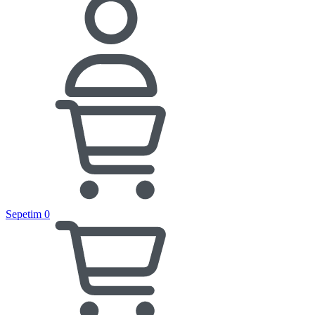
Sepetim
0