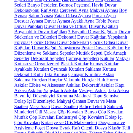
Setleri
Banyo Perdeleri
Bornoz
Peştemal
Havlu
Duvar
Dekorasyonu
Raf
Ayna
Çerçeveli Ayna
Makyaj Aynası
Boy
Aynası
Salon Aynası
Yatak Odası Aynası
Parçalı Ayna
Dresuar Aynası
Duvar Aynası
Ayaklı Ayna
Tablo
Poster
Duvar Panoları
Duvar Halısı ve Örtüsü
Duvar Kağıtları
Boyanabilir Duvar Kağıtları
3 Boyutlu Duvar Kağıtları
Duvar
Stickerları ve Etiketleri
Dekoratif Duvar Kağıtları
Yapışkanlı
Folyolar
Çocuk Odası Duvar Stickerları
Çocuk Odası Duvar
Kağıtları
Duvar Kağıdı Yapıştırıcısı
Poster Duvar Kağıtları
Ev
Düzenleme ve Saklama
Sepetler
Mutfak Sepeti
Çok Amaçlı
Sepetler
Dekoratif Sepetler
Çamaşır Sepetleri
Kutular
Makyaj
Kutusu ve Organizerleri
Plastik Kutular
Kumaş Kutular
Ayakkabı Kutuları
Oyuncak Kutuları
Saklama Kutusu
Dekoratif Kutu
Takı Kutusu
Çamaşır Kurutma Askısı
Saklama Hurçları
Hurçlar
Vakumlu Hurçlar
Halı Hurcu
Askılar
Elbise ve Aksesuar Askıları
Dekoratif Askılar
Kapı
Arkası Askıları
Yapışkanlı Askılar
Vestiyer Askısı
Takı Askısı
Bavul İçi Düzenleyici
Kurutma Makinesi Topu
Şemsiye
Dolap İçi Düzenleyici
Makyaj Çantası
Duvar ve Masa
Saatleri
Masa Saati
Duvar Saatleri
Bahçe Tekstili
Salıncak
Minderleri
Ütü Masası
Çöp Kovaları
Banyo Çöp Kovaları
Mutfak Çöp Kovaları
Endüstriyel Çöp Kovaları
Dolap İçi
Çöp Kovaları
Kırtasiye ve Ofis Malzemeleri
Dosyalama ve
Arşivleme
Poşet Dosya
Evrak Rafı
Çıtçıtlı Dosya
Klasör
Telli