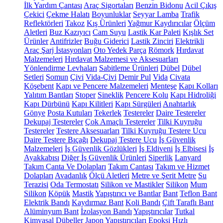
İlk Yardım Çantası
Araç Sigortaları
Benzin Bidonu
Acil Çıkış
Çekici
Çekme Halatı
Boyunluklar
Seyyar Lamba
Trafik
Reflektörleri
Takoz
Kış Ürünleri
Yağmur Kaydırıcılar
Ölçüm
Aletleri
Buz Kazıyıcı
Cam Suyu
Lastik Kar Paleti
Kışlık Set
Ürünler
Antifrizler
Buğu Giderici
Lastik Zinciri
Elektrikli
Araç Şarj İstasyonları
Oto Yedek Parça
Römork
Hırdavat
Malzemeleri
Hırdavat Malzemesi ve Aksesuarları
Yönlendirme Levhaları
Sabitleme Ürünleri
Dübel
Dübel
Setleri
Somun
Çivi
Vida-Çivi
Demir Pul
Vida
Civata
Köşebent
Kapı ve Pencere Malzemeleri
Menteşe
Kapı Kolları
Yalıtım Bantları
Stoper
Sineklik
Pencere Kolu
Kapı Hidroliği
Kapı Dürbünü
Kapı Kilitleri
Kapı Sürgüleri
Anahtarlık
Gönye
Posta Kutuları
Tekerlek
Testereler
Daire Testereler
Dekupaj Testereler
Çok Amaçlı Testereler
Tilki Kuyruğu
Testereler
Testere Aksesuarları
Tilki Kuyruğu Testere Ucu
Daire Testere Bıçağı
Dekupaj Testere Ucu
İş Güvenlik
Malzemeleri
İş Güvenlik Gözlükleri
İş Eldiveni
İş Elbisesi
İş
Ayakkabısı
Diğer İş Güvenlik Ürünleri
Siperlik
Lanyard
Takım Çanta Ve Dolapları
Takım Çantası
Takım ve Hizmet
Dolapları
Avadanlık
Ölçü Aletleri
Metre ve Şerit Metre
Su
Terazisi
Oda Termostatı
Silikon ve Mastikler
Silikon
Mum
Silikon
Köpük
Mastik
Yapıştırıcı ve Bantlar
Bant
Teflon Bant
Elektrik Bandı
Kaydırmaz Bant
Koli Bandı
Çift Taraflı Bant
Alüminyum Bant
İzolasyon Bandı
Yapıştırıcılar
Tutkal
Kimyasal Dübeller
Japon Yapıştırıcıları
Epoksi
Hızlı