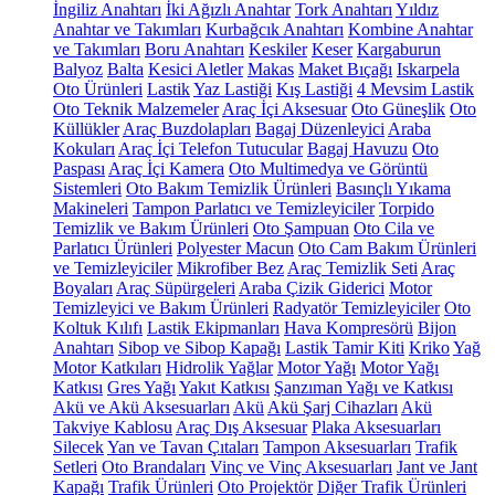
İngiliz Anahtarı
İki Ağızlı Anahtar
Tork Anahtarı
Yıldız
Anahtar ve Takımları
Kurbağcık Anahtarı
Kombine Anahtar
ve Takımları
Boru Anahtarı
Keskiler
Keser
Kargaburun
Balyoz
Balta
Kesici Aletler
Makas
Maket Bıçağı
Iskarpela
Oto Ürünleri
Lastik
Yaz Lastiği
Kış Lastiği
4 Mevsim Lastik
Oto Teknik Malzemeler
Araç İçi Aksesuar
Oto Güneşlik
Oto
Küllükler
Araç Buzdolapları
Bagaj Düzenleyici
Araba
Kokuları
Araç İçi Telefon Tutucular
Bagaj Havuzu
Oto
Paspası
Araç İçi Kamera
Oto Multimedya ve Görüntü
Sistemleri
Oto Bakım Temizlik Ürünleri
Basınçlı Yıkama
Makineleri
Tampon Parlatıcı ve Temizleyiciler
Torpido
Temizlik ve Bakım Ürünleri
Oto Şampuan
Oto Cila ve
Parlatıcı Ürünleri
Polyester Macun
Oto Cam Bakım Ürünleri
ve Temizleyiciler
Mikrofiber Bez
Araç Temizlik Seti
Araç
Boyaları
Araç Süpürgeleri
Araba Çizik Giderici
Motor
Temizleyici ve Bakım Ürünleri
Radyatör Temizleyiciler
Oto
Koltuk Kılıfı
Lastik Ekipmanları
Hava Kompresörü
Bijon
Anahtarı
Sibop ve Sibop Kapağı
Lastik Tamir Kiti
Kriko
Yağ
Motor Katkıları
Hidrolik Yağlar
Motor Yağı
Motor Yağı
Katkısı
Gres Yağı
Yakıt Katkısı
Şanzıman Yağı ve Katkısı
Akü ve Akü Aksesuarları
Akü
Akü Şarj Cihazları
Akü
Takviye Kablosu
Araç Dış Aksesuar
Plaka Aksesuarları
Silecek
Yan ve Tavan Çıtaları
Tampon Aksesuarları
Trafik
Setleri
Oto Brandaları
Vinç ve Vinç Aksesuarları
Jant ve Jant
Kapağı
Trafik Ürünleri
Oto Projektör
Diğer Trafik Ürünleri