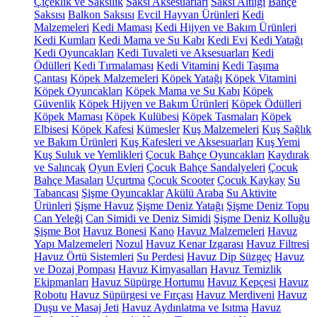
Çiçeklik ve Saksılık
Saksı Aksesuarları
Saksı Altlığı
Bahçe
Saksısı
Balkon Saksısı
Evcil Hayvan Ürünleri
Kedi
Malzemeleri
Kedi Maması
Kedi Hijyen ve Bakım Ürünleri
Kedi Kumları
Kedi Mama ve Su Kabı
Kedi Evi
Kedi Yatağı
Kedi Oyuncakları
Kedi Tuvaleti ve Aksesuarları
Kedi
Ödülleri
Kedi Tırmalaması
Kedi Vitamini
Kedi Taşıma
Çantası
Köpek Malzemeleri
Köpek Yatağı
Köpek Vitamini
Köpek Oyuncakları
Köpek Mama ve Su Kabı
Köpek
Güvenlik
Köpek Hijyen ve Bakım Ürünleri
Köpek Ödülleri
Köpek Maması
Köpek Kulübesi
Köpek Tasmaları
Köpek
Elbisesi
Köpek Kafesi
Kümesler
Kuş Malzemeleri
Kuş Sağlık
ve Bakım Ürünleri
Kuş Kafesleri ve Aksesuarları
Kuş Yemi
Kuş Suluk ve Yemlikleri
Çocuk Bahçe Oyuncakları
Kaydırak
ve Salıncak
Oyun Evleri
Çocuk Bahçe Sandalyeleri
Çocuk
Bahçe Masaları
Uçurtma
Çocuk Scooter
Çocuk Kaykay
Su
Tabancası
Şişme Oyuncaklar
Akülü Araba
Su Aktivite
Ürünleri
Şişme Havuz
Şişme Deniz Yatağı
Şişme Deniz Topu
Can Yeleği
Can Simidi ve Deniz Simidi
Şişme Deniz Kolluğu
Şişme Bot
Havuz Bonesi
Kano
Havuz Malzemeleri
Havuz
Yapı Malzemeleri
Nozul
Havuz Kenar Izgarası
Havuz Filtresi
Havuz Örtü Sistemleri
Su Perdesi
Havuz Dip Süzgeç
Havuz
ve Dozaj Pompası
Havuz Kimyasalları
Havuz Temizlik
Ekipmanları
Havuz Süpürge Hortumu
Havuz Kepçesi
Havuz
Robotu
Havuz Süpürgesi ve Fırçası
Havuz Merdiveni
Havuz
Duşu ve Masaj Jeti
Havuz Aydınlatma ve Isıtma
Havuz