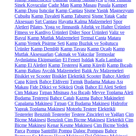
Sinek Kovucular
Çadır Matı
Kamp Masası
Pusula
Kampet
Kamp Duşu
Isıtıcılar
Kamp Çantası
Şişme Yastık
Magnezyum
Çubuğu
Kamp Tuvaleti
Kamp Taburesi
Şişme Yatak
Çadır
Aksesuarı
Sırt Çantası
Hayatta Kalma Malzemeleri
Spor
Aletleri
Pilates, Yoga ve Jimnastik
Ağırlık ve Halter Ürünleri
Fitness ve Kardiyo Ürünleri
Diğer Spor Ürünleri
Valiz ve
Bavul
Kamp Mutfak Malzemeleri
Termal Çanta
Matara
Kamp Yemek Pişirme Seti
Kamp Buzluk ve Soğutucu
Ürünler
Kamp Demliği
Kamp Tavası
Kamp Ocağı
Kamp
Mutfak Aksesuarları
Çakmak ve Yakıcılar
Termoslar
Aydınlatma Ekipmanları
El Feneri
Işıldak
Kafa Lambası
Kamp El Aletleri
Kamp Testeresi
Kamp Küreği
Kamp Bıçağı
Kamp Baltası
Avcılık Malzemeleri
Balık Av Malzemeleri
Bisiklet ve Scooter
Bisiklet
Elektrikli Scooter
Bahçe Aletleri
Çapa
Kürek
Bahçe Eldiveni
Tırmık
Budama Makası
Aşı
Makası
Fide Dikici ve Sökücü
Orak
Bahçe El Aleti Setleri
Çim Makası
Tırpan Misinası
Aşı Bıçağı
Meyve Toplama Aleti
Budama Testeresi
Bahçe Çatalı
Kazma
Bahçe Makineleri
Çapalama Makinesi
Tırpan
Çit Budama Makinesi
Hidrofor
Yaprak Toplama Makinesi
Motorlu Testere
Elektrikli
Testereler
Benzinli Testereler
Testere Zincirleri ve Yağları
Çim
Biçme Makinesi
Benzinli Çim Biçme Makinesi
Elektrikli Çim
Biçme Makinesi
Kenar Kesme Makinesi
Çim Biçme Yedek
Parça
Pompa
Santrifüj Pompa
Dalgıç Pompası
Bahçe