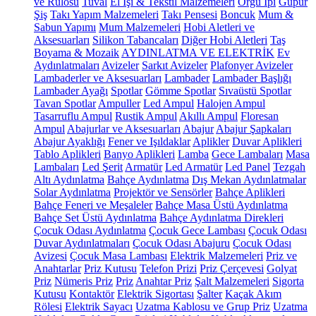
ve Rulosu
Tuval
El İşi & Tekstil Malzemeleri
Örgü İpi
Güpür
Şiş
Takı Yapım Malzemeleri
Takı Pensesi
Boncuk
Mum &
Sabun Yapımı
Mum Malzemeleri
Hobi Aletleri ve
Aksesuarları
Silikon Tabancaları
Diğer Hobi Aletleri
Taş
Boyama & Mozaik
AYDINLATMA VE ELEKTRİK
Ev
Aydınlatmaları
Avizeler
Sarkıt Avizeler
Plafonyer Avizeler
Lambaderler ve Aksesuarları
Lambader
Lambader Başlığı
Lambader Ayağı
Spotlar
Gömme Spotlar
Sıvaüstü Spotlar
Tavan Spotlar
Ampuller
Led Ampul
Halojen Ampul
Tasarruflu Ampul
Rustik Ampul
Akıllı Ampul
Floresan
Ampul
Abajurlar ve Aksesuarları
Abajur
Abajur Şapkaları
Abajur Ayaklığı
Fener ve Işıldaklar
Aplikler
Duvar Aplikleri
Tablo Aplikleri
Banyo Aplikleri
Lamba
Gece Lambaları
Masa
Lambaları
Led Şerit
Armatür
Led Armatür
Led Panel
Tezgah
Altı Aydınlatma
Bahçe Aydınlatma
Dış Mekan Aydınlatmalar
Solar Aydınlatma
Projektör ve Sensörler
Bahçe Aplikleri
Bahçe Feneri ve Meşaleler
Bahçe Masa Üstü Aydınlatma
Bahçe Set Üstü Aydınlatma
Bahçe Aydınlatma Direkleri
Çocuk Odası Aydınlatma
Çocuk Gece Lambası
Çocuk Odası
Duvar Aydınlatmaları
Çocuk Odası Abajuru
Çocuk Odası
Avizesi
Çocuk Masa Lambası
Elektrik Malzemeleri
Priz ve
Anahtarlar
Priz Kutusu
Telefon Prizi
Priz Çerçevesi
Golyat
Priz
Nümeris Priz
Priz
Anahtar Priz
Şalt Malzemeleri
Sigorta
Kutusu
Kontaktör
Elektrik Sigortası
Şalter
Kaçak Akım
Rölesi
Elektrik Sayacı
Uzatma Kablosu ve Grup Priz
Uzatma