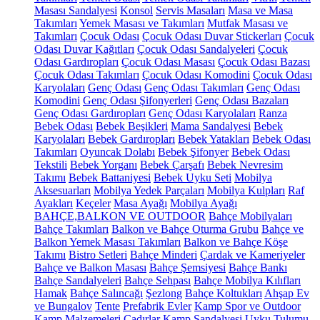
Masası Sandalyesi
Konsol
Servis Masaları
Masa ve Masa
Takımları
Yemek Masası ve Takımları
Mutfak Masası ve
Takımları
Çocuk Odası
Çocuk Odası Duvar Stickerları
Çocuk
Odası Duvar Kağıtları
Çocuk Odası Sandalyeleri
Çocuk
Odası Gardıropları
Çocuk Odası Masası
Çocuk Odası Bazası
Çocuk Odası Takımları
Çocuk Odası Komodini
Çocuk Odası
Karyolaları
Genç Odası
Genç Odası Takımları
Genç Odası
Komodini
Genç Odası Şifonyerleri
Genç Odası Bazaları
Genç Odası Gardıropları
Genç Odası Karyolaları
Ranza
Bebek Odası
Bebek Beşikleri
Mama Sandalyesi
Bebek
Karyolaları
Bebek Gardıropları
Bebek Yatakları
Bebek Odası
Takımları
Oyuncak Dolabı
Bebek Şifonyer
Bebek Odası
Tekstili
Bebek Yorganı
Bebek Çarşafı
Bebek Nevresim
Takımı
Bebek Battaniyesi
Bebek Uyku Seti
Mobilya
Aksesuarları
Mobilya Yedek Parçaları
Mobilya Kulpları
Raf
Ayakları
Keçeler
Masa Ayağı
Mobilya Ayağı
BAHÇE,BALKON VE OUTDOOR
Bahçe Mobilyaları
Bahçe Takımları
Balkon ve Bahçe Oturma Grubu
Bahçe ve
Balkon Yemek Masası Takımları
Balkon ve Bahçe Köşe
Takımı
Bistro Setleri
Bahçe Minderi
Çardak ve Kameriyeler
Bahçe ve Balkon Masası
Bahçe Şemsiyesi
Bahçe Bankı
Bahçe Sandalyeleri
Bahçe Sehpası
Bahçe Mobilya Kılıfları
Hamak
Bahçe Salıncağı
Şezlong
Bahçe Koltukları
Ahşap Ev
ve Bungalov
Tente
Prefabrik Evler
Kamp Spor ve Outdoor
Kamp Malzemeleri
Çadırlar
Kamp Sandalyesi
Uyku Tulumu