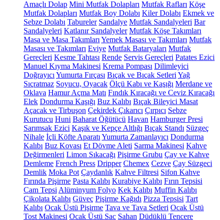
Amaçlı Dolap
Mini Mutfak Dolapları
Mutfak Rafları
Köşe
Mutfak Dolapları
Mutfak Boy Dolabı
Kiler Dolabı
Ekmek ve
Sebze Dolabı
Tabureler
Sandalye
Mutfak Sandalyeleri
Bar
Sandalyeleri
Katlanır Sandalyeler
Mutfak Köşe Takımları
Masa ve Masa Takımları
Yemek Masası ve Takımları
Mutfak
Masası ve Takımları
Eviye
Mutfak Bataryaları
Mutfak
Gereçleri
Kesme Tahtası
Rende
Servis Gereçleri
Patates Ezici
Manuel Kıyma Makinesi
Krema Pompası
Dilimleyici
Doğrayıcı
Yumurta Fırçası
Bıçak ve Bıçak Setleri
Yağ
Sıçratmaz
Soyucu, Oyacak
Ölçü Kabı ve Kaşığı
Merdane ve
Oklava
Hamur Açma Matı
Fındık Kıracağı ve Ceviz Kıracağı
Elek
Dondurma Kaşığı
Buz Kalıbı
Bıçak Bileyici Masat
Açacak ve Tirbuşon
Çekirdek Çıkarıcı
Çırpıcı
Sebze
Kurutucu
Huni
Baharat Öğütücü
Havan
Hamburger Presi
Sarımsak Ezici
Kaşık ve Kepçe Altlığı
Bıçak Standı
Süzgeç
Nihale
İçli Köfte Aparatı
Yumurta Zamanlayıcı
Dondurma
Kalıbı
Buz Kovası
Et Dövme Aleti
Sarma Makinesi
Kahve
Değirmenleri
Limon Sıkacağı
Pişirme Grubu
Çay ve Kahve
Demleme
French Press
Dripper
Chemex
Cezve
Çay Süzgeci
Demlik
Moka Pot
Çaydanlık
Kahve Filtresi
Sifon Kahve
Fırında Pişirme
Pasta Kalıbı
Kurabiye Kalıbı
Fırın Tepsisi
Cam Tepsi
Alüminyum Folyo
Kek Kalıbı
Muffin Kalıbı
Çikolata Kalıbı
Güveç
Pişirme Kağıdı
Pizza Tepsisi
Tart
Kalıbı
Ocak Üstü Pişirme
Tava ve Tava Setleri
Ocak Üstü
Tost Makinesi
Ocak Üstü Sac
Sahan
Düdüklü Tencere