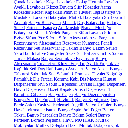
Çanak Lavabolar
Köşe Lavabolar
Dolap Uyumlu Lavabo
Ayaklı Lavabolar
Klozet
Duvara Sıfır Klozetler
Asma
Klozetler
Klozet Kapakları
Pisuvar
Tuvalet Taşı
Batarya ve
Musluklar
Lavabo Bataryaları
Mutfak Bataryaları
Su Tasarruf
Aparatı
Banyo Bataryaları
Musluk
Duş Bataryaları
Batarya
Setleri
Fotoselli Batarya
Ara Musluk
Pisuvar Musluğu
Batarya ve Musluk Yedek Parçaları
Sifon
Lavabo Sifonu
Eviye Sifonu
Yer Sifonu
Sifon Aksesuarları ve Parçaları
Rezervuar ve Aksesuarları
Rezervuar Kumanda Paneli
Rezervuar Seti
Rezervuar İç Takımı
Banyo Bakım Setleri
Yara Bandı
Lif ve Süngerler
Sıcak Su Torbası
Cımbız
Sabun
Tırnak Makası
Banyo Seramik ve Fayansları
Banyo
Aksesuarları
Tuvalet ve Klozet Fırçaları
Ayaklı Fırçalık ve
Kağıtlık Seti
Duş Rafı
Banyo Aynaları
Banyo Askısı
Banyo
Taburesi
Sabunluk
Sıvı Sabunluk Pompası
Tuvalet Kağıtlığı
Pamukluk
Diş Fırçası Koruma Kabı
Diş Macunu Kutusu
Dispenserler
Sıvı Sabun Dispenseri
Tuvalet Kağıdı Dispenseri
Havlu Dispenseri
Klozet Kapak Örtüsü Dispenseri
El
Kurutma Cihazları
Banyo Etajeri
Banyo Düzenleyicileri
Banyo Seti
Diş Fırçalık
Havluluk
Banyo Kaydırmazı
Duş
Perde Askısı
Yaşlı ve Bedensel Engelli Banyo Ürünleri
Banyo
Havalandırma ve Isıtma
Banyo Aspiratörü
Diğer
Banyo
Tekstil
Banyo Paspasları
Banyo Bakım Setleri
Banyo
Perdeleri
Bornoz
Peştemal
Havlu
MUTFAK
Mutfak
Mobilyaları
Mutfak Dolapları
Hazır Mutfak Dolapları
Çok