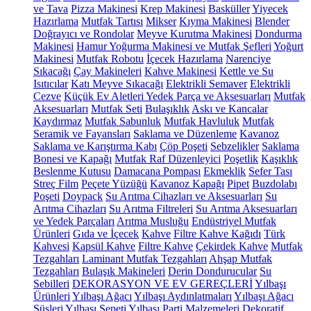
ve Tava
Pizza Makinesi
Krep Makinesi
Basküller
Yiyecek
Hazırlama
Mutfak Tartısı
Mikser
Kıyma Makinesi
Blender
Doğrayıcı ve Rondolar
Meyve Kurutma Makinesi
Dondurma
Makinesi
Hamur Yoğurma Makinesi ve Mutfak Şefleri
Yoğurt
Makinesi
Mutfak Robotu
İçecek Hazırlama
Narenciye
Sıkacağı
Çay Makineleri
Kahve Makinesi
Kettle ve Su
Isıtıcılar
Katı Meyve Sıkacağı
Elektrikli Semaver
Elektrikli
Cezve
Küçük Ev Aletleri Yedek Parça ve Aksesuarları
Mutfak
Aksesuarları
Mutfak Seti
Bulaşıklık
Askı ve Kancalar
Kaydırmaz
Mutfak Sabunluk
Mutfak Havluluk
Mutfak
Seramik ve Fayansları
Saklama ve Düzenleme
Kavanoz
Saklama ve Karıştırma Kabı
Çöp Poşeti
Sebzelikler
Saklama
Bonesi ve Kapağı
Mutfak Raf Düzenleyici
Poşetlik
Kaşıklık
Beslenme Kutusu
Damacana Pompası
Ekmeklik
Sefer Tası
Streç Film
Peçete Yüzüğü
Kavanoz Kapağı
Pipet
Buzdolabı
Poşeti
Doypack
Su Arıtma Cihazları ve Aksesuarları
Su
Arıtma Cihazları
Su Arıtma Filtreleri
Su Arıtma Aksesuarları
ve Yedek Parçaları
Arıtma Musluğu
Endüstriyel Mutfak
Ürünleri
Gıda ve İçecek
Kahve
Filtre Kahve Kağıdı
Türk
Kahvesi
Kapsül Kahve
Filtre Kahve
Çekirdek Kahve
Mutfak
Tezgahları
Laminant Mutfak Tezgahları
Ahşap Mutfak
Tezgahları
Bulaşık Makineleri
Derin Dondurucular
Su
Sebilleri
DEKORASYON VE EV GEREÇLERİ
Yılbaşı
Ürünleri
Yılbaşı Ağacı
Yılbaşı Aydınlatmaları
Yılbaşı Ağacı
Süsleri
Yılbaşı Sepeti
Yılbaşı Parti Malzemeleri
Dekoratif