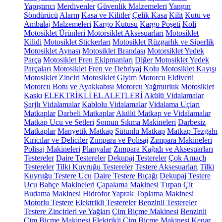
Yapıştırıcı
Merdivenler
Güvenlik Malzemeleri
Yangın
Söndürücü
Alarm
Kasa ve Kilitler
Çelik Kasa
Kilit
Kutu ve
Ambalaj Malzemeleri
Kargo Kutusu
Kargo Poşeti
Koli
Motosiklet Ürünleri
Motorsiklet Aksesuarları
Motosiklet
Kilidi
Motosiklet Stickerları
Motosiklet Rüzgarlık ve Siperlik
Motosiklet Aynası
Motosiklet Brandası
Motorsiklet Yedek
Parça
Motosiklet Fren Ekipmanları
Diğer Motosiklet Yedek
Parçaları
Motosiklet Fren ve Debriyaj Kolu
Motosiklet Kayışı
Motosiklet Zinciri
Motosiklet Giyim
Motorcu Eldiveni
Motorcu Botu ve Ayakkabısı
Motorcu Yağmurluk
Motosiklet
Kaskı
ELEKTRİKLİ EL ALETLERİ
Akülü Vidalamalar
Şarjlı Vidalamalar
Kablolu Vidalamalar
Vidalama Uçları
Matkaplar
Darbeli Matkaplar
Akülü Matkap ve Vidalamalar
Matkap Ucu ve Setleri
Somun Sıkma Makineleri
Darbesiz
Matkaplar
Manyetik Matkap
Sütunlu Matkap
Matkap Tezgahı
Kırıcılar ve Deliciler
Zımpara ve Polisaj
Zımpara Makineleri
Polisaj Makineleri
Planyalar
Zımpara Kağıdı ve Aksesuarları
Testereler
Daire Testereler
Dekupaj Testereler
Çok Amaçlı
Testereler
Tilki Kuyruğu Testereler
Testere Aksesuarları
Tilki
Kuyruğu Testere Ucu
Daire Testere Bıçağı
Dekupaj Testere
Ucu
Bahçe Makineleri
Çapalama Makinesi
Tırpan
Çit
Budama Makinesi
Hidrofor
Yaprak Toplama Makinesi
Motorlu Testere
Elektrikli Testereler
Benzinli Testereler
Testere Zincirleri ve Yağları
Çim Biçme Makinesi
Benzinli
Çim Biçme Makinesi
Elektrikli Çim Biçme Makinesi
Kenar