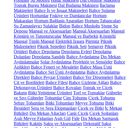
Pompası
Su Motoru
Hasat Makinesi
Dal Öğütme Makinesi
Toprak Burgu Makinesi
Dal Budama Makinesi
İlaçlama
Makineleri
Bahçe İş ve İnşaat Makineleri
Bahçe Sulama
Ürünleri
Hortumlar
Fıskiye ve Damlatıcılar
Hortum
Makaraları
Hortum Bağlantı Aparatları
Hortum Tabancaları
Su Zamanlayıcı
Sulaklar
Bidon
Bahçe Musluğu
Şişme Su
Deposu
Mangal ve Aksesuarları
Mangal Aksesuarları
Mangal
Kömürü ve Tutuşturucular
Mangal ve Barbekü
Kömürlü
Mangal
Tüplü Mangal
Elektrikli Izgara
Pürmüz
Piknik
Malzemeleri
Piknik Sepetleri
Piknik Seti
Semaver
Piknik
Örtüleri
Bahçe Depolama
Depolama Evleri
Depolama
Dolapları
Depolama Sandığı
Bahçe Aydınlatma
Dış Mekan
Aydınlatmalar
Solar Aydınlatma
Projektör ve Sensörler
Bahçe
Aplikleri
Bahçe Feneri ve Meşaleler
Bahçe Masa Üstü
Aydınlatma
Bahçe Set Üstü Aydınlatma
Bahçe Aydınlatma
Direkleri
Bahçe Peyzaj Ürünleri
Bahçe Yer Döşemeleri
Bahçe
Çit ve Bordürleri
Bahçe Filesi
Bahçe Gizleme Ağları
Bahçe
Dekorasyon Ürünleri
Bahçe Kovaları
Toprak ve Çiçek
Bakımı
Bitki Yetiştirme Ürünleri
Torf ve Topraklar
Gübreler
ve Sıvı Gübreler
Tohumlar
Çim Tohumu
Çiçek Tohumu
Sebze Tohumları
Bitki Tohumları
Meyve Tohumu
Bitki
Besinleri
Sera ve Sera Ekipmanları
Çiçek ve Bitki
İç Mekan
Bitkileri
Dış Mekan Ağaçları
Canlı Çiçek
Çiçek Soğanları
Aşılı Meyve Fidanları
Aşılı Gül
Fide
Dış Mekan Sarmaşık
Bitkileri
Kaktüs
Saksı ve Aksesuarları
Dekoratif Saksı