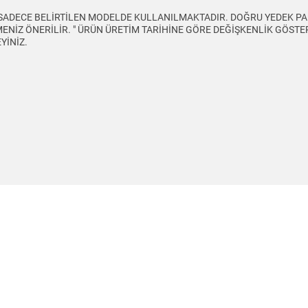
 SADECE BELİRTİLEN MODELDE KULLANILMAKTADIR. DOĞRU YEDEK PA
ENİZ ÖNERİLİR. " ÜRÜN ÜRETİM TARİHİNE GÖRE DEĞİŞKENLİK GÖST
YİNİZ.