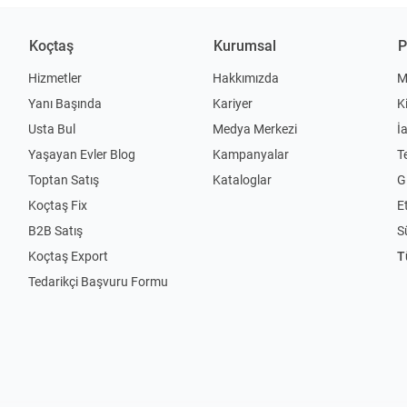
Koçtaş
Kurumsal
P
Hizmetler
Hakkımızda
M
Yanı Başında
Kariyer
K
Usta Bul
Medya Merkezi
İ
Yaşayan Evler Blog
Kampanyalar
T
Toptan Satış
Kataloglar
Gi
Koçtaş Fix
Et
B2B Satış
S
Koçtaş Export
T
Tedarikçi Başvuru Formu