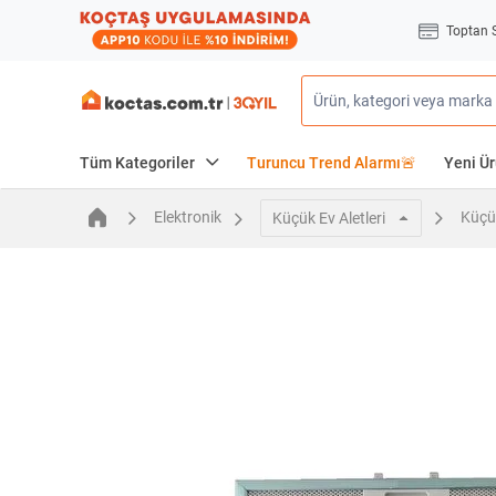
Toptan 
Tüm Kategoriler
Turuncu Trend Alarmı🚨
Yeni Ür
Elektronik
Küçük
Küçük Ev Aletleri