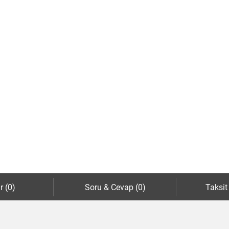
r (0)
Soru & Cevap (0)
Taksit