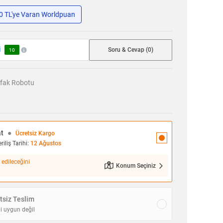
50 TL'ye Varan Worldpuan
i
Soru & Cevap (0)
10
fak Robotu
at
●
Ücretsiz Kargo
iliş Tarihi:
12 Ağustos
 edileceğini
Konum Seçiniz
siz Teslim
i uygun değil