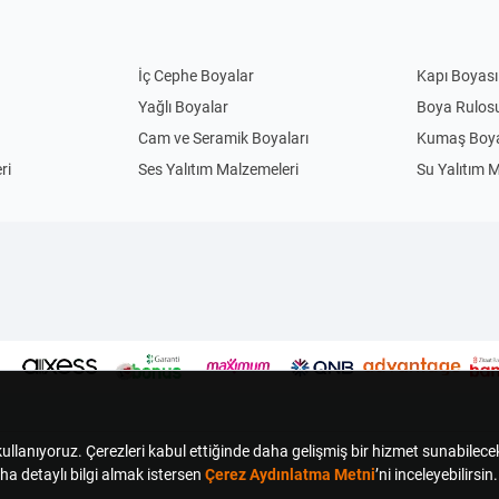
İç Cephe Boyalar
Kapı Boyası
Yağlı Boyalar
Boya Rulos
Cam ve Seramik Boyaları
Kumaş Boya
ri
Ses Yalıtım Malzemeleri
Su Yalıtım 
Anahtar Priz
Priz
Uzatma Kabloları
Abajur
Sarkıt Avizeler
Gece Lamba
Çim Biçme Yedek Parça
Elektrikli Ç
Kedi Evi
El Feneri
Kamp Sandalyesi
Sinek Kovuc
Termoslar
Kömürlü Ma
Duvara Sıfır Klozetler
Ayaklı Lava
Elbise ve Aksesuar Askıları
Kapı Arkası 
ganizerleri
Oyuncak Kutuları
Saklama Ku