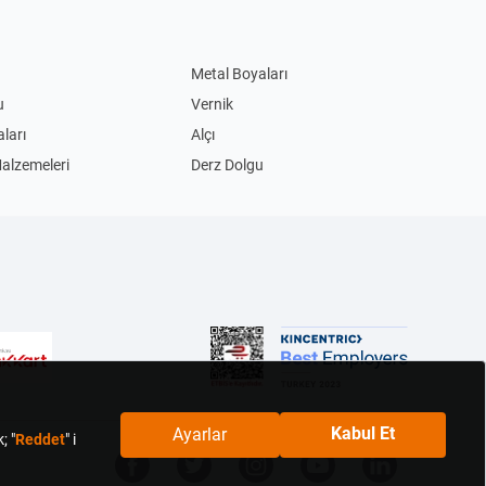
Metal Boyaları
u
Vernik
ları
Alçı
Malzemeleri
Derz Dolgu
Akım Korumalı Priz
Led Ampul
ları
Masa Lambaları
im Biçme Makinesi
Benzinli Testereler
Bisiklet
ular
Şişme Yatak
ngal
Çiçek Tohumu
bolar
Çanak Lavabolar
Askıları
Yapışkanlı Askılar
tusu
Hurçlar