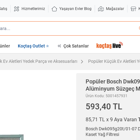
Satış
Hizmetlerimiz
Yaşayan Evler Blog
Mağazalar
ünler
Koçtaş Outlet ⭐
Çok Satanlar
 Ev Aletleri Yedek Parça ve Aksesuarları
Popüler Küçük Ev Aletleri 
Popüler
Bosch Dwk095
Alüminyum Süzgeç Met
Ürün Kodu: 5001457931
593,40 TL
85,71 TL x 9 Aya Varan
Bosch Dwk095g20t/01-07 Da
Kaset Yağ Filtresi