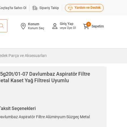
Yardım ve Destek
Koçtaş'ta Satıcı Ol
Sipariş Takip
Giriş Yap
Konum
0
Sepetim
veya Üye Ol
Konum Seç
Yedek Parça ve Aksesuarları
g20t/01-07 Davlumbaz Aspiratör Filtre
al Kaset Yağ Filtresi Uyumlu
Taksit Seçenekleri
vlumbaz Aspiratör Filtre Alüminyum Süzgeç Metal