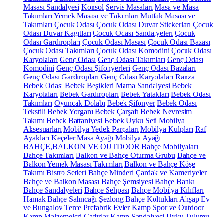
Masası Sandalyesi
Konsol
Servis Masaları
Masa ve Masa
Takımları
Yemek Masası ve Takımları
Mutfak Masası ve
Takımları
Çocuk Odası
Çocuk Odası Duvar Stickerları
Çocuk
Odası Duvar Kağıtları
Çocuk Odası Sandalyeleri
Çocuk
Odası Gardıropları
Çocuk Odası Masası
Çocuk Odası Bazası
Çocuk Odası Takımları
Çocuk Odası Komodini
Çocuk Odası
Karyolaları
Genç Odası
Genç Odası Takımları
Genç Odası
Komodini
Genç Odası Şifonyerleri
Genç Odası Bazaları
Genç Odası Gardıropları
Genç Odası Karyolaları
Ranza
Bebek Odası
Bebek Beşikleri
Mama Sandalyesi
Bebek
Karyolaları
Bebek Gardıropları
Bebek Yatakları
Bebek Odası
Takımları
Oyuncak Dolabı
Bebek Şifonyer
Bebek Odası
Tekstili
Bebek Yorganı
Bebek Çarşafı
Bebek Nevresim
Takımı
Bebek Battaniyesi
Bebek Uyku Seti
Mobilya
Aksesuarları
Mobilya Yedek Parçaları
Mobilya Kulpları
Raf
Ayakları
Keçeler
Masa Ayağı
Mobilya Ayağı
BAHÇE,BALKON VE OUTDOOR
Bahçe Mobilyaları
Bahçe Takımları
Balkon ve Bahçe Oturma Grubu
Bahçe ve
Balkon Yemek Masası Takımları
Balkon ve Bahçe Köşe
Takımı
Bistro Setleri
Bahçe Minderi
Çardak ve Kameriyeler
Bahçe ve Balkon Masası
Bahçe Şemsiyesi
Bahçe Bankı
Bahçe Sandalyeleri
Bahçe Sehpası
Bahçe Mobilya Kılıfları
Hamak
Bahçe Salıncağı
Şezlong
Bahçe Koltukları
Ahşap Ev
ve Bungalov
Tente
Prefabrik Evler
Kamp Spor ve Outdoor
Kamp Malzemeleri
Çadırlar
Kamp Sandalyesi
Uyku Tulumu