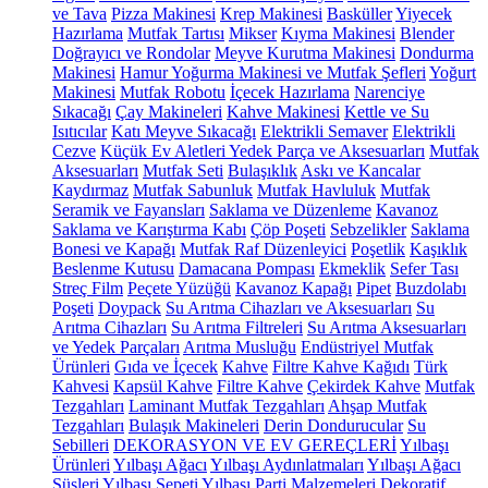
ve Tava
Pizza Makinesi
Krep Makinesi
Basküller
Yiyecek
Hazırlama
Mutfak Tartısı
Mikser
Kıyma Makinesi
Blender
Doğrayıcı ve Rondolar
Meyve Kurutma Makinesi
Dondurma
Makinesi
Hamur Yoğurma Makinesi ve Mutfak Şefleri
Yoğurt
Makinesi
Mutfak Robotu
İçecek Hazırlama
Narenciye
Sıkacağı
Çay Makineleri
Kahve Makinesi
Kettle ve Su
Isıtıcılar
Katı Meyve Sıkacağı
Elektrikli Semaver
Elektrikli
Cezve
Küçük Ev Aletleri Yedek Parça ve Aksesuarları
Mutfak
Aksesuarları
Mutfak Seti
Bulaşıklık
Askı ve Kancalar
Kaydırmaz
Mutfak Sabunluk
Mutfak Havluluk
Mutfak
Seramik ve Fayansları
Saklama ve Düzenleme
Kavanoz
Saklama ve Karıştırma Kabı
Çöp Poşeti
Sebzelikler
Saklama
Bonesi ve Kapağı
Mutfak Raf Düzenleyici
Poşetlik
Kaşıklık
Beslenme Kutusu
Damacana Pompası
Ekmeklik
Sefer Tası
Streç Film
Peçete Yüzüğü
Kavanoz Kapağı
Pipet
Buzdolabı
Poşeti
Doypack
Su Arıtma Cihazları ve Aksesuarları
Su
Arıtma Cihazları
Su Arıtma Filtreleri
Su Arıtma Aksesuarları
ve Yedek Parçaları
Arıtma Musluğu
Endüstriyel Mutfak
Ürünleri
Gıda ve İçecek
Kahve
Filtre Kahve Kağıdı
Türk
Kahvesi
Kapsül Kahve
Filtre Kahve
Çekirdek Kahve
Mutfak
Tezgahları
Laminant Mutfak Tezgahları
Ahşap Mutfak
Tezgahları
Bulaşık Makineleri
Derin Dondurucular
Su
Sebilleri
DEKORASYON VE EV GEREÇLERİ
Yılbaşı
Ürünleri
Yılbaşı Ağacı
Yılbaşı Aydınlatmaları
Yılbaşı Ağacı
Süsleri
Yılbaşı Sepeti
Yılbaşı Parti Malzemeleri
Dekoratif