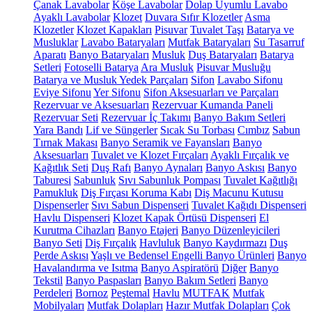
Çanak Lavabolar
Köşe Lavabolar
Dolap Uyumlu Lavabo
Ayaklı Lavabolar
Klozet
Duvara Sıfır Klozetler
Asma
Klozetler
Klozet Kapakları
Pisuvar
Tuvalet Taşı
Batarya ve
Musluklar
Lavabo Bataryaları
Mutfak Bataryaları
Su Tasarruf
Aparatı
Banyo Bataryaları
Musluk
Duş Bataryaları
Batarya
Setleri
Fotoselli Batarya
Ara Musluk
Pisuvar Musluğu
Batarya ve Musluk Yedek Parçaları
Sifon
Lavabo Sifonu
Eviye Sifonu
Yer Sifonu
Sifon Aksesuarları ve Parçaları
Rezervuar ve Aksesuarları
Rezervuar Kumanda Paneli
Rezervuar Seti
Rezervuar İç Takımı
Banyo Bakım Setleri
Yara Bandı
Lif ve Süngerler
Sıcak Su Torbası
Cımbız
Sabun
Tırnak Makası
Banyo Seramik ve Fayansları
Banyo
Aksesuarları
Tuvalet ve Klozet Fırçaları
Ayaklı Fırçalık ve
Kağıtlık Seti
Duş Rafı
Banyo Aynaları
Banyo Askısı
Banyo
Taburesi
Sabunluk
Sıvı Sabunluk Pompası
Tuvalet Kağıtlığı
Pamukluk
Diş Fırçası Koruma Kabı
Diş Macunu Kutusu
Dispenserler
Sıvı Sabun Dispenseri
Tuvalet Kağıdı Dispenseri
Havlu Dispenseri
Klozet Kapak Örtüsü Dispenseri
El
Kurutma Cihazları
Banyo Etajeri
Banyo Düzenleyicileri
Banyo Seti
Diş Fırçalık
Havluluk
Banyo Kaydırmazı
Duş
Perde Askısı
Yaşlı ve Bedensel Engelli Banyo Ürünleri
Banyo
Havalandırma ve Isıtma
Banyo Aspiratörü
Diğer
Banyo
Tekstil
Banyo Paspasları
Banyo Bakım Setleri
Banyo
Perdeleri
Bornoz
Peştemal
Havlu
MUTFAK
Mutfak
Mobilyaları
Mutfak Dolapları
Hazır Mutfak Dolapları
Çok