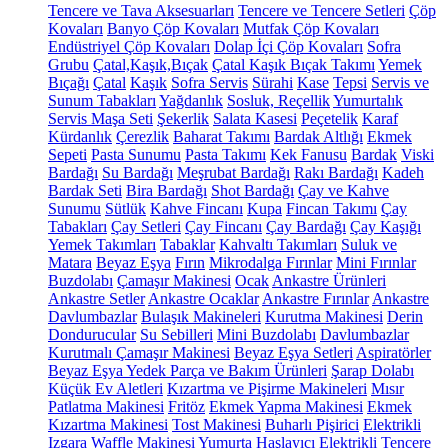
Tencere ve Tava Aksesuarları
Tencere ve Tencere Setleri
Çöp
Kovaları
Banyo Çöp Kovaları
Mutfak Çöp Kovaları
Endüstriyel Çöp Kovaları
Dolap İçi Çöp Kovaları
Sofra
Grubu
Çatal,Kaşık,Bıçak
Çatal Kaşık Bıçak Takımı
Yemek
Bıçağı
Çatal
Kaşık
Sofra Servis
Sürahi
Kase
Tepsi
Servis ve
Sunum Tabakları
Yağdanlık
Sosluk, Reçellik
Yumurtalık
Servis Maşa Seti
Şekerlik
Salata Kasesi
Peçetelik
Karaf
Kürdanlık
Çerezlik
Baharat Takımı
Bardak Altlığı
Ekmek
Sepeti
Pasta Sunumu
Pasta Takımı
Kek Fanusu
Bardak
Viski
Bardağı
Su Bardağı
Meşrubat Bardağı
Rakı Bardağı
Kadeh
Bardak Seti
Bira Bardağı
Shot Bardağı
Çay ve Kahve
Sunumu
Sütlük
Kahve Fincanı
Kupa
Fincan Takımı
Çay
Tabakları
Çay Setleri
Çay Fincanı
Çay Bardağı
Çay Kaşığı
Yemek Takımları
Tabaklar
Kahvaltı Takımları
Suluk ve
Matara
Beyaz Eşya
Fırın
Mikrodalga Fırınlar
Mini Fırınlar
Buzdolabı
Çamaşır Makinesi
Ocak
Ankastre Ürünleri
Ankastre Setler
Ankastre Ocaklar
Ankastre Fırınlar
Ankastre
Davlumbazlar
Bulaşık Makineleri
Kurutma Makinesi
Derin
Dondurucular
Su Sebilleri
Mini Buzdolabı
Davlumbazlar
Kurutmalı Çamaşır Makinesi
Beyaz Eşya Setleri
Aspiratörler
Beyaz Eşya Yedek Parça ve Bakım Ürünleri
Şarap Dolabı
Küçük Ev Aletleri
Kızartma ve Pişirme Makineleri
Mısır
Patlatma Makinesi
Fritöz
Ekmek Yapma Makinesi
Ekmek
Kızartma Makinesi
Tost Makinesi
Buharlı Pişirici
Elektrikli
Izgara
Waffle Makinesi
Yumurta Haşlayıcı
Elektrikli Tencere