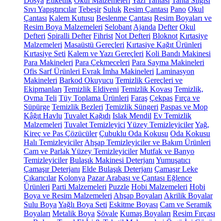
Dosya
Etiketlik
Okul Malzemeleri
Yazı Tahtası
Tahta Silgisi
Sıvı Yapıştırıcılar
Tebeşir
Suluk
Resim Çantası
Pano
Okul
Çantası
Kalem Kutusu
Beslenme Çantası
Resim Boyaları ve
Resim Boya Malzemeleri
Selobant
Ajanda
Defter
Okul
Defteri
Spiralli Defter
Fihrist
Not Defteri
Bloknot
Kırtasiye
Malzemeleri
Masaüstü Gereçleri
Kırtasiye Kağıt Ürünleri
Kırtasiye Seti
Kalem ve Yazı Gereçleri
Koli Bandı Makinesi
Para Makineleri
Para Çekmeceleri
Para Sayma Makineleri
Ofis Sarf Ürünleri
Evrak İmha Makineleri
Laminasyon
Makineleri
Barkod Okuyucu
Temizlik Gereçleri ve
Ekipmanları
Temizlik Eldiveni
Temizlik Kovası
Temizlik,
Ovma Teli
Tüy Toplama Ürünleri
Faraş
Çekpas
Fırça ve
Süpürge
Temizlik Bezleri
Temizlik Süngeri
Paspas ve Mop
Kâğıt Havlu
Tuvalet Kağıdı
Islak Mendil
Ev Temizlik
Malzemeleri
Tuvalet Temizleyici
Yüzey Temizleyiciler
Yağ,
Kireç ve Pas Çözücüler
Çubuklu Oda Kokusu
Oda Kokusu
Halı Temizleyiciler
Ahşap Temizleyiciler ve Bakım Ürünleri
Cam ve Parlak Yüzey Temizleyiciler
Mutfak ve Banyo
Temizleyiciler
Bulaşık Makinesi Deterjanı
Yumuşatıcı
Çamaşır Deterjanı
Elde Bulaşık Deterjanı
Çamaşır Leke
Çıkarıcılar
Kolonya
Pazar Arabası ve Çantası
Eğlence
Ürünleri
Parti Malzemeleri
Puzzle
Hobi Malzemeleri
Hobi
Boya ve Resim Malzemeleri
Ahşap Boyaları
Akrilik Boyalar
Sulu Boya
Yağlı Boya Seti
Eskitme Boyası
Cam ve Seramik
Boyaları
Metalik Boya
Şövale
Kumaş Boyaları
Resim Fırçası