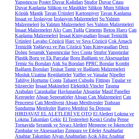
Yapıştırıcısı
Poster Duvar Kağıtları
Strafor
Duvar Çıtası
Duvar Kaplama
Silikon ve Mastikler
Silikon
Mum Silikon
Köpük
Mastik
Tavan Ürünleri
Kartonpiyer
Tavan Kaplama
İnşaat ve İzolasyon
İzolasyon Malzemeleri
Su Yalıtım
Malzemeleri
Isı Yalıtım Malzemeleri
Ses Yalıtım Malzemeleri
İnşaat Malzemeleri
Alçı
Cam Tuğla
Çimento
Beton Harcı
Çatı
Kaplama Malzemeleri
İnşaat Kimyasalları
İnşaat Temizlik
Ürünleri
Lavabo Çözücü
Harç ve Sıva Çözücü
Çok Amaçlı
Temizlik
Yağlayıcı ve Pas Çözücü
Yapı Kimyasalları
Derz
Dolgu
Seramik Yapıştırıcılar
Sıvı Conta
Strafor Yapıştırılar
Plastik Boru ve Ek Parçalar
Boru Bağlantı ve Aksesuarları
Temiz Su Boruları
Atık Su Boruları
PPRC Borular
Kombi
Bağlantı Boruları
Tesisat Tamir ve Bağlantı Malzemeleri
Musluk Uzatma
Regülatörler
Valfler ve Vanalar
Nipeller
Tahliye Hortumu
Conta
Taharet Çubuğu
Fittings
Tıpalar ve
Süzgeçler
İnşaat Makineleri
Elektrikli Vinçler
Taşıma
Arabaları
Caraskallar
Havlupanlar
Ahşaplar
Masif Paneller
Keresteler
Ahşap Seperatörler
Ahşap Çatı Malzemeleri
Çatı
Penceresi
Çatı Merdiveni
Ahşap Merdivenler
Trabzan
Sundurma
Menfezler
Banyo Menfezi
Su Deposu
HIRDAVAT EL ALETLERİ VE OTO
El Aletleri
Lokma ve
Lokma Takımları
Çekiç
El Testereleri
Kesici Grubu
Pense
Tornavida
Seramik ve Sıvacı Aletleri
Mengene ve İşkenceler
Zımbalar ve Aksesuarları
Zımpara ve Eğeler
Anahtarlar
Anahtar Takımları
Alyan Anahtarları
Açık Ağız Anahtar