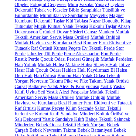
Objeler
Fotoğraf Çerçevesi
Mum
Vazolar
Yapay Çiçekler
Dekoratif Tabak ve Kaseler
Biblo
Şaraplıklar
Tütsülük ve
Buhurdanlık
Mumluklar ve Şamdanlar
Meyvelik
Magnet
Kumbara
Dekoratif Taşlar
Kül Tablası
Nazar Boncuğu
Kitap
Tutucular
Müzik Kutusu
Yatak Tepsisi
Kokulu Taşlar
Ahşap
Dekorasyon Ürünleri
Duvar Süsleri
Cansız Manken
Mutfak
Tekstili
Amerikan Servis
Masa Örtüleri
Mutfak Önlüğü
Mutfak Havlusu ve Kurulama Bezi
Runner
Fırın Eldiveni ve
Tutacak
Raf Örtüsü
Kumaş Peçete
Ev Tekstili
Perde
Stor
Perde
Jaluziler
Tül Perde
Perde Aksesuarları
Fon Perde
Rustik Perde
Çocuk Odası Perdesi
Güneşlik
Mutfak Perdeleri
Halı
Yolluk
Mutfak Halısı
Makine Halısı
Shaggy Halı
Jüt ve
Hasır Halı
Çocuk Odası Halıları
Halı Kaydırmazı
El Halısı
Deri Halı
Halı Örtüsü
Bambu Halı
Yatak Odası Tekstili
Yorgan
Nevresim Takımı
Pike ve Pike Takımı
Yatak Örtüsü
Çarşaf
Battaniye
Yatak Alezi & Koruyucusu
Yastık
Yastık
Kılıfı
Uyku Seti
Yastık Alezi
Paspaslar
Mutfak Tekstili
Amerikan Servis
Masa Örtüleri
Mutfak Önlüğü
Mutfak
Havlusu ve Kurulama Bezi
Runner
Fırın Eldiveni ve Tutacak
Raf Örtüsü
Kumaş Peçete
Kilim
Seccade
Salon Tekstili
Kırlent ve Kırlent Kılıfı
Sandalye Minderi
Koltuk Örtüsü ve
Şalı
Dekoratif Yastık
Sandalye Kılıfı
Bahçe Tekstili
Salıncak
Minderleri
Bebek Odası Tekstili
Bebek Yorganı
Bebek
Çarşafı
Bebek Nevresim Takımı
Bebek Battaniyesi
Bebek
Uyku Seti
Banyo Tekstil
Banyo Paspasları
Banyo Bakım