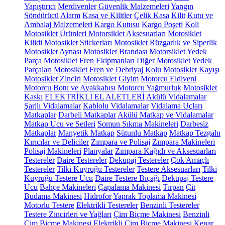
Yapıştırıcı
Merdivenler
Güvenlik Malzemeleri
Yangın
Söndürücü
Alarm
Kasa ve Kilitler
Çelik Kasa
Kilit
Kutu ve
Ambalaj Malzemeleri
Kargo Kutusu
Kargo Poşeti
Koli
Motosiklet Ürünleri
Motorsiklet Aksesuarları
Motosiklet
Kilidi
Motosiklet Stickerları
Motosiklet Rüzgarlık ve Siperlik
Motosiklet Aynası
Motosiklet Brandası
Motorsiklet Yedek
Parça
Motosiklet Fren Ekipmanları
Diğer Motosiklet Yedek
Parçaları
Motosiklet Fren ve Debriyaj Kolu
Motosiklet Kayışı
Motosiklet Zinciri
Motosiklet Giyim
Motorcu Eldiveni
Motorcu Botu ve Ayakkabısı
Motorcu Yağmurluk
Motosiklet
Kaskı
ELEKTRİKLİ EL ALETLERİ
Akülü Vidalamalar
Şarjlı Vidalamalar
Kablolu Vidalamalar
Vidalama Uçları
Matkaplar
Darbeli Matkaplar
Akülü Matkap ve Vidalamalar
Matkap Ucu ve Setleri
Somun Sıkma Makineleri
Darbesiz
Matkaplar
Manyetik Matkap
Sütunlu Matkap
Matkap Tezgahı
Kırıcılar ve Deliciler
Zımpara ve Polisaj
Zımpara Makineleri
Polisaj Makineleri
Planyalar
Zımpara Kağıdı ve Aksesuarları
Testereler
Daire Testereler
Dekupaj Testereler
Çok Amaçlı
Testereler
Tilki Kuyruğu Testereler
Testere Aksesuarları
Tilki
Kuyruğu Testere Ucu
Daire Testere Bıçağı
Dekupaj Testere
Ucu
Bahçe Makineleri
Çapalama Makinesi
Tırpan
Çit
Budama Makinesi
Hidrofor
Yaprak Toplama Makinesi
Motorlu Testere
Elektrikli Testereler
Benzinli Testereler
Testere Zincirleri ve Yağları
Çim Biçme Makinesi
Benzinli
Çim Biçme Makinesi
Elektrikli Çim Biçme Makinesi
Kenar