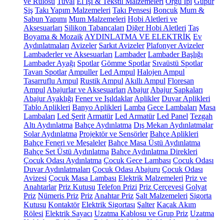
ve Rulosu
Tuval
El İşi & Tekstil Malzemeleri
Örgü İpi
Güpür
Şiş
Takı Yapım Malzemeleri
Takı Pensesi
Boncuk
Mum &
Sabun Yapımı
Mum Malzemeleri
Hobi Aletleri ve
Aksesuarları
Silikon Tabancaları
Diğer Hobi Aletleri
Taş
Boyama & Mozaik
AYDINLATMA VE ELEKTRİK
Ev
Aydınlatmaları
Avizeler
Sarkıt Avizeler
Plafonyer Avizeler
Lambaderler ve Aksesuarları
Lambader
Lambader Başlığı
Lambader Ayağı
Spotlar
Gömme Spotlar
Sıvaüstü Spotlar
Tavan Spotlar
Ampuller
Led Ampul
Halojen Ampul
Tasarruflu Ampul
Rustik Ampul
Akıllı Ampul
Floresan
Ampul
Abajurlar ve Aksesuarları
Abajur
Abajur Şapkaları
Abajur Ayaklığı
Fener ve Işıldaklar
Aplikler
Duvar Aplikleri
Tablo Aplikleri
Banyo Aplikleri
Lamba
Gece Lambaları
Masa
Lambaları
Led Şerit
Armatür
Led Armatür
Led Panel
Tezgah
Altı Aydınlatma
Bahçe Aydınlatma
Dış Mekan Aydınlatmalar
Solar Aydınlatma
Projektör ve Sensörler
Bahçe Aplikleri
Bahçe Feneri ve Meşaleler
Bahçe Masa Üstü Aydınlatma
Bahçe Set Üstü Aydınlatma
Bahçe Aydınlatma Direkleri
Çocuk Odası Aydınlatma
Çocuk Gece Lambası
Çocuk Odası
Duvar Aydınlatmaları
Çocuk Odası Abajuru
Çocuk Odası
Avizesi
Çocuk Masa Lambası
Elektrik Malzemeleri
Priz ve
Anahtarlar
Priz Kutusu
Telefon Prizi
Priz Çerçevesi
Golyat
Priz
Nümeris Priz
Priz
Anahtar Priz
Şalt Malzemeleri
Sigorta
Kutusu
Kontaktör
Elektrik Sigortası
Şalter
Kaçak Akım
Rölesi
Elektrik Sayacı
Uzatma Kablosu ve Grup Priz
Uzatma