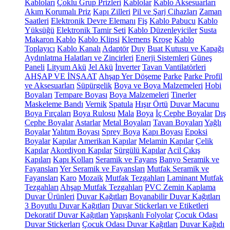
Kabloları
Çoklu Grup Prizleri
Kablolar
Kablo Aksesuarları
Akım Korumalı Priz
Kapı Zilleri
Pil ve Şarj Cihazları
Zaman
Saatleri
Elektronik Devre Elemanı
Fiş
Kablo Pabucu
Kablo
Yüksüğü
Elektronik Tamir Seti
Kablo Düzenleyiciler
Susta
Makaron Kablo
Kablo Klipsi
Klemens
Kroşe
Kablo
Toplayıcı
Kablo Kanalı
Adaptör
Duy
Buat Kutusu ve Kapağı
Aydınlatma Halatları ve Zincirleri
Enerji Sistemleri
Güneş
Paneli
Lityum Akü
Jel Akü
İnverter
Tavan Vantilatörleri
AHŞAP VE İNŞAAT
Ahşap Yer Döşeme
Parke
Parke Profil
ve Aksesuarları
Süpürgelik
Boya ve Boya Malzemeleri
Hobi
Boyaları
Tempare Boyası
Boya Malzemeleri
Tinerler
Maskeleme Bandı
Vernik
Spatula
Hışır Örtü
Duvar Macunu
Boya Fırçaları
Boya Rulosu
Mala
Boya
İç Cephe Boyalar
Dış
Cephe Boyalar
Astarlar
Metal Boyaları
Tavan Boyaları
Yağlı
Boyalar
Yalıtım Boyası
Sprey Boya
Kapı Boyası
Epoksi
Boyalar
Kapılar
Amerikan Kapılar
Melamin Kapılar
Çelik
Kapılar
Akordiyon Kapılar
Sürgülü Kapılar
Acil Çıkış
Kapıları
Kapı Kolları
Seramik ve Fayans
Banyo Seramik ve
Fayansları
Yer Seramik ve Fayansları
Mutfak Seramik ve
Fayansları
Karo
Mozaik
Mutfak Tezgahları
Laminant Mutfak
Tezgahları
Ahşap Mutfak Tezgahları
PVC Zemin Kaplama
Duvar Ürünleri
Duvar Kağıtları
Boyanabilir Duvar Kağıtları
3 Boyutlu Duvar Kağıtları
Duvar Stickerları ve Etiketleri
Dekoratif Duvar Kağıtları
Yapışkanlı Folyolar
Çocuk Odası
Duvar Stickerları
Çocuk Odası Duvar Kağıtları
Duvar Kağıdı