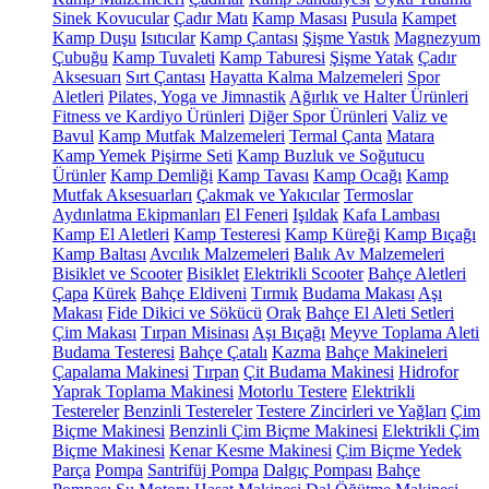
Sinek Kovucular
Çadır Matı
Kamp Masası
Pusula
Kampet
Kamp Duşu
Isıtıcılar
Kamp Çantası
Şişme Yastık
Magnezyum
Çubuğu
Kamp Tuvaleti
Kamp Taburesi
Şişme Yatak
Çadır
Aksesuarı
Sırt Çantası
Hayatta Kalma Malzemeleri
Spor
Aletleri
Pilates, Yoga ve Jimnastik
Ağırlık ve Halter Ürünleri
Fitness ve Kardiyo Ürünleri
Diğer Spor Ürünleri
Valiz ve
Bavul
Kamp Mutfak Malzemeleri
Termal Çanta
Matara
Kamp Yemek Pişirme Seti
Kamp Buzluk ve Soğutucu
Ürünler
Kamp Demliği
Kamp Tavası
Kamp Ocağı
Kamp
Mutfak Aksesuarları
Çakmak ve Yakıcılar
Termoslar
Aydınlatma Ekipmanları
El Feneri
Işıldak
Kafa Lambası
Kamp El Aletleri
Kamp Testeresi
Kamp Küreği
Kamp Bıçağı
Kamp Baltası
Avcılık Malzemeleri
Balık Av Malzemeleri
Bisiklet ve Scooter
Bisiklet
Elektrikli Scooter
Bahçe Aletleri
Çapa
Kürek
Bahçe Eldiveni
Tırmık
Budama Makası
Aşı
Makası
Fide Dikici ve Sökücü
Orak
Bahçe El Aleti Setleri
Çim Makası
Tırpan Misinası
Aşı Bıçağı
Meyve Toplama Aleti
Budama Testeresi
Bahçe Çatalı
Kazma
Bahçe Makineleri
Çapalama Makinesi
Tırpan
Çit Budama Makinesi
Hidrofor
Yaprak Toplama Makinesi
Motorlu Testere
Elektrikli
Testereler
Benzinli Testereler
Testere Zincirleri ve Yağları
Çim
Biçme Makinesi
Benzinli Çim Biçme Makinesi
Elektrikli Çim
Biçme Makinesi
Kenar Kesme Makinesi
Çim Biçme Yedek
Parça
Pompa
Santrifüj Pompa
Dalgıç Pompası
Bahçe