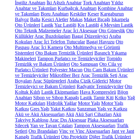
İngiliz Anahtarı
İki Ağızlı Anahtar
Tork Anahtarı
Yıldız
Anahtar ve Takımları
Kurbağcık Anahtarı
Kombine Anahtar
ve Takımları
Boru Anahtarı
Keskiler
Keser
Kargaburun
Balyoz
Balta
Kesici Aletler
Makas
Maket Bıçağı
Iskarpela
Oto Ürünleri
Lastik
Yaz Lastiği
Kış Lastiği
4 Mevsim Lastik
Oto Teknik Malzemeler
Araç İçi Aksesuar
Oto Güneşlik
Oto
Küllükler
Araç Buzdolapları
Bagaj Düzenleyici
Araba
Kokuları
Araç İçi Telefon Tutucular
Bagaj Havuzu
Oto
Paspası
Araç İçi Kamera
Oto Multimedya ve Görüntü
Sistemleri
Oto Bakım Temizlik Ürünleri
Basınçlı Yıkama
Makineleri
Tampon Parlatıcı ve Temizleyiciler
Torpido
Temizlik ve Bakım Ürünleri
Oto Şampuan
Oto Cila ve
Parlatıcı Ürünleri
Polyester Macun
Oto Cam Bakım Ürünleri
ve Temizleyiciler
Mikrofiber Bez
Araç Temizlik Seti
Araç
Boyaları
Araç Süpürgeleri
Araba Çizik Giderici
Motor
Temizleyici ve Bakım Ürünleri
Radyatör Temizleyiciler
Oto
Koltuk Kılıfı
Lastik Ekipmanları
Hava Kompresörü
Bijon
Anahtarı
Sibop ve Sibop Kapağı
Lastik Tamir Kiti
Kriko
Yağ
Motor Katkıları
Hidrolik Yağlar
Motor Yağı
Motor Yağı
Katkısı
Gres Yağı
Yakıt Katkısı
Şanzıman Yağı ve Katkısı
Akü ve Akü Aksesuarları
Akü
Akü Şarj Cihazları
Akü
Takviye Kablosu
Araç Dış Aksesuar
Plaka Aksesuarları
Silecek
Yan ve Tavan Çıtaları
Tampon Aksesuarları
Trafik
Setleri
Oto Brandaları
Vinç ve Vinç Aksesuarları
Jant ve Jant
Kapağı
Trafik Ürünleri
Oto Projektör
Diğer Trafik Ürünleri