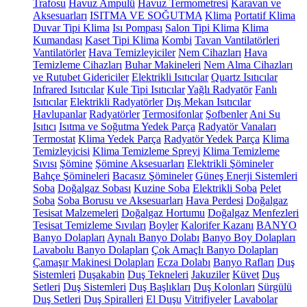
Trafosu
Havuz Ampulü
Havuz Termometresi
Karavan ve
Aksesuarları
ISITMA VE SOĞUTMA
Klima
Portatif Klima
Duvar Tipi Klima
Isı Pompası
Salon Tipi Klima
Klima
Kumandası
Kaset Tipi Klima
Kombi
Tavan Vantilatörleri
Vantilatörler
Hava Temizleyiciler
Nem Cihazları
Hava
Temizleme Cihazları
Buhar Makineleri
Nem Alma Cihazları
ve Rutubet Gidericiler
Elektrikli Isıtıcılar
Quartz Isıtıcılar
Infrared Isıtıcılar
Kule Tipi Isıtıcılar
Yağlı Radyatör
Fanlı
Isıtıcılar
Elektrikli Radyatörler
Dış Mekan Isıtıcılar
Havlupanlar
Radyatörler
Termosifonlar
Şofbenler
Ani Su
Isıtıcı
Isıtma ve Soğutma Yedek Parça
Radyatör Vanaları
Termostat
Klima Yedek Parça
Radyatör Yedek Parça
Klima
Temizleyicisi
Klima Temizleme Spreyi
Klima Temizleme
Sıvısı
Şömine
Şömine Aksesuarları
Elektrikli Şömineler
Bahçe Şömineleri
Bacasız Şömineler
Güneş Enerji Sistemleri
Soba
Doğalgaz Sobası
Kuzine Soba
Elektrikli Soba
Pelet
Soba
Soba Borusu ve Aksesuarları
Hava Perdesi
Doğalgaz
Tesisat Malzemeleri
Doğalgaz Hortumu
Doğalgaz Menfezleri
Tesisat Temizleme Sıvıları
Boyler
Kalorifer Kazanı
BANYO
Banyo Dolapları
Aynalı Banyo Dolabı
Banyo Boy Dolapları
Lavabolu Banyo Dolapları
Çok Amaçlı Banyo Dolapları
Çamaşır Makinesi Dolapları
Ecza Dolabı
Banyo Rafları
Duş
Sistemleri
Duşakabin
Duş Tekneleri
Jakuziler
Küvet
Duş
Setleri
Duş Sistemleri
Duş Başlıkları
Duş Kolonları
Sürgülü
Duş Setleri
Duş Spiralleri
El Duşu
Vitrifiyeler
Lavabolar