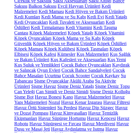
Çiçeklik ve Saksılık
Saksı Aksesuarları
Saksı Altlığı
Bahçe
Saksısı
Balkon Saksısı
Evcil Hayvan Ürünleri
Kedi
Malzemeleri
Kedi Maması
Kedi Hijyen ve Bakım Ürünleri
Kedi Kumları
Kedi Mama ve Su Kabı
Kedi Evi
Kedi Yatağı
Kedi Oyuncakları
Kedi Tuvaleti ve Aksesuarları
Kedi
Ödülleri
Kedi Tırmalaması
Kedi Vitamini
Kedi Taşıma
Çantası
Köpek Malzemeleri
Köpek Yatağı
Köpek Vitamini
Köpek Oyuncakları
Köpek Mama ve Su Kabı
Köpek
Güvenlik
Köpek Hijyen ve Bakım Ürünleri
Köpek Ödülleri
Köpek Maması
Köpek Kulübesi
Köpek Tasmaları
Köpek
Elbisesi
Köpek Kafesi
Kümesler
Kuş Malzemeleri
Kuş Sağlık
ve Bakım Ürünleri
Kuş Kafesleri ve Aksesuarları
Kuş Yemi
Kuş Suluk ve Yemlikleri
Çocuk Bahçe Oyuncakları
Kaydırak
ve Salıncak
Oyun Evleri
Çocuk Bahçe Sandalyeleri
Çocuk
Bahçe Masaları
Uçurtma
Çocuk Scooter
Çocuk Kaykay
Su
Tabancası
Şişme Oyuncaklar
Akülü Araba
Su Aktivite
Ürünleri
Şişme Havuz
Şişme Deniz Yatağı
Şişme Deniz Topu
Can Yeleği
Can Simidi ve Deniz Simidi
Şişme Deniz Kolluğu
Şişme Bot
Havuz Bonesi
Kano
Havuz Malzemeleri
Havuz
Yapı Malzemeleri
Nozul
Havuz Kenar Izgarası
Havuz Filtresi
Havuz Örtü Sistemleri
Su Perdesi
Havuz Dip Süzgeç
Havuz
ve Dozaj Pompası
Havuz Kimyasalları
Havuz Temizlik
Ekipmanları
Havuz Süpürge Hortumu
Havuz Kepçesi
Havuz
Robotu
Havuz Süpürgesi ve Fırçası
Havuz Merdiveni
Havuz
Duşu ve Masaj Jeti
Havuz Aydınlatma ve Isıtma
Havuz