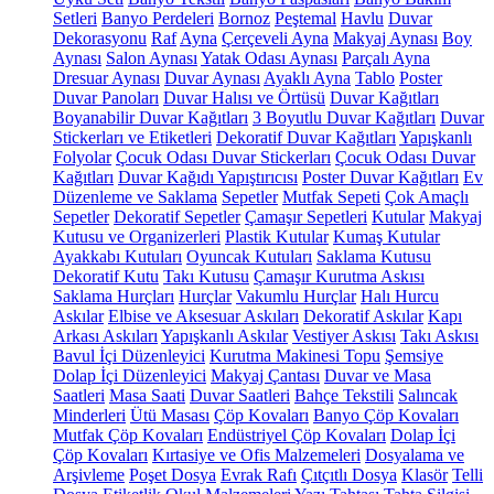
Setleri
Banyo Perdeleri
Bornoz
Peştemal
Havlu
Duvar
Dekorasyonu
Raf
Ayna
Çerçeveli Ayna
Makyaj Aynası
Boy
Aynası
Salon Aynası
Yatak Odası Aynası
Parçalı Ayna
Dresuar Aynası
Duvar Aynası
Ayaklı Ayna
Tablo
Poster
Duvar Panoları
Duvar Halısı ve Örtüsü
Duvar Kağıtları
Boyanabilir Duvar Kağıtları
3 Boyutlu Duvar Kağıtları
Duvar
Stickerları ve Etiketleri
Dekoratif Duvar Kağıtları
Yapışkanlı
Folyolar
Çocuk Odası Duvar Stickerları
Çocuk Odası Duvar
Kağıtları
Duvar Kağıdı Yapıştırıcısı
Poster Duvar Kağıtları
Ev
Düzenleme ve Saklama
Sepetler
Mutfak Sepeti
Çok Amaçlı
Sepetler
Dekoratif Sepetler
Çamaşır Sepetleri
Kutular
Makyaj
Kutusu ve Organizerleri
Plastik Kutular
Kumaş Kutular
Ayakkabı Kutuları
Oyuncak Kutuları
Saklama Kutusu
Dekoratif Kutu
Takı Kutusu
Çamaşır Kurutma Askısı
Saklama Hurçları
Hurçlar
Vakumlu Hurçlar
Halı Hurcu
Askılar
Elbise ve Aksesuar Askıları
Dekoratif Askılar
Kapı
Arkası Askıları
Yapışkanlı Askılar
Vestiyer Askısı
Takı Askısı
Bavul İçi Düzenleyici
Kurutma Makinesi Topu
Şemsiye
Dolap İçi Düzenleyici
Makyaj Çantası
Duvar ve Masa
Saatleri
Masa Saati
Duvar Saatleri
Bahçe Tekstili
Salıncak
Minderleri
Ütü Masası
Çöp Kovaları
Banyo Çöp Kovaları
Mutfak Çöp Kovaları
Endüstriyel Çöp Kovaları
Dolap İçi
Çöp Kovaları
Kırtasiye ve Ofis Malzemeleri
Dosyalama ve
Arşivleme
Poşet Dosya
Evrak Rafı
Çıtçıtlı Dosya
Klasör
Telli