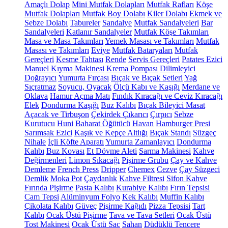
Amaçlı Dolap
Mini Mutfak Dolapları
Mutfak Rafları
Köşe
Mutfak Dolapları
Mutfak Boy Dolabı
Kiler Dolabı
Ekmek ve
Sebze Dolabı
Tabureler
Sandalye
Mutfak Sandalyeleri
Bar
Sandalyeleri
Katlanır Sandalyeler
Mutfak Köşe Takımları
Masa ve Masa Takımları
Yemek Masası ve Takımları
Mutfak
Masası ve Takımları
Eviye
Mutfak Bataryaları
Mutfak
Gereçleri
Kesme Tahtası
Rende
Servis Gereçleri
Patates Ezici
Manuel Kıyma Makinesi
Krema Pompası
Dilimleyici
Doğrayıcı
Yumurta Fırçası
Bıçak ve Bıçak Setleri
Yağ
Sıçratmaz
Soyucu, Oyacak
Ölçü Kabı ve Kaşığı
Merdane ve
Oklava
Hamur Açma Matı
Fındık Kıracağı ve Ceviz Kıracağı
Elek
Dondurma Kaşığı
Buz Kalıbı
Bıçak Bileyici Masat
Açacak ve Tirbuşon
Çekirdek Çıkarıcı
Çırpıcı
Sebze
Kurutucu
Huni
Baharat Öğütücü
Havan
Hamburger Presi
Sarımsak Ezici
Kaşık ve Kepçe Altlığı
Bıçak Standı
Süzgeç
Nihale
İçli Köfte Aparatı
Yumurta Zamanlayıcı
Dondurma
Kalıbı
Buz Kovası
Et Dövme Aleti
Sarma Makinesi
Kahve
Değirmenleri
Limon Sıkacağı
Pişirme Grubu
Çay ve Kahve
Demleme
French Press
Dripper
Chemex
Cezve
Çay Süzgeci
Demlik
Moka Pot
Çaydanlık
Kahve Filtresi
Sifon Kahve
Fırında Pişirme
Pasta Kalıbı
Kurabiye Kalıbı
Fırın Tepsisi
Cam Tepsi
Alüminyum Folyo
Kek Kalıbı
Muffin Kalıbı
Çikolata Kalıbı
Güveç
Pişirme Kağıdı
Pizza Tepsisi
Tart
Kalıbı
Ocak Üstü Pişirme
Tava ve Tava Setleri
Ocak Üstü
Tost Makinesi
Ocak Üstü Sac
Sahan
Düdüklü Tencere