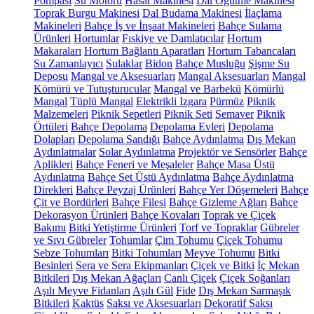
Pompası
Su Motoru
Hasat Makinesi
Dal Öğütme Makinesi
Toprak Burgu Makinesi
Dal Budama Makinesi
İlaçlama
Makineleri
Bahçe İş ve İnşaat Makineleri
Bahçe Sulama
Ürünleri
Hortumlar
Fıskiye ve Damlatıcılar
Hortum
Makaraları
Hortum Bağlantı Aparatları
Hortum Tabancaları
Su Zamanlayıcı
Sulaklar
Bidon
Bahçe Musluğu
Şişme Su
Deposu
Mangal ve Aksesuarları
Mangal Aksesuarları
Mangal
Kömürü ve Tutuşturucular
Mangal ve Barbekü
Kömürlü
Mangal
Tüplü Mangal
Elektrikli Izgara
Pürmüz
Piknik
Malzemeleri
Piknik Sepetleri
Piknik Seti
Semaver
Piknik
Örtüleri
Bahçe Depolama
Depolama Evleri
Depolama
Dolapları
Depolama Sandığı
Bahçe Aydınlatma
Dış Mekan
Aydınlatmalar
Solar Aydınlatma
Projektör ve Sensörler
Bahçe
Aplikleri
Bahçe Feneri ve Meşaleler
Bahçe Masa Üstü
Aydınlatma
Bahçe Set Üstü Aydınlatma
Bahçe Aydınlatma
Direkleri
Bahçe Peyzaj Ürünleri
Bahçe Yer Döşemeleri
Bahçe
Çit ve Bordürleri
Bahçe Filesi
Bahçe Gizleme Ağları
Bahçe
Dekorasyon Ürünleri
Bahçe Kovaları
Toprak ve Çiçek
Bakımı
Bitki Yetiştirme Ürünleri
Torf ve Topraklar
Gübreler
ve Sıvı Gübreler
Tohumlar
Çim Tohumu
Çiçek Tohumu
Sebze Tohumları
Bitki Tohumları
Meyve Tohumu
Bitki
Besinleri
Sera ve Sera Ekipmanları
Çiçek ve Bitki
İç Mekan
Bitkileri
Dış Mekan Ağaçları
Canlı Çiçek
Çiçek Soğanları
Aşılı Meyve Fidanları
Aşılı Gül
Fide
Dış Mekan Sarmaşık
Bitkileri
Kaktüs
Saksı ve Aksesuarları
Dekoratif Saksı