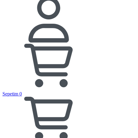
Sepetim
0