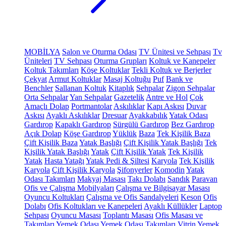
MOBİLYA
Salon ve Oturma Odası
TV Ünitesi ve Sehpası
Tv
Üniteleri
TV Sehpası
Oturma Grupları
Koltuk ve Kanepeler
Koltuk Takımları
Köşe Koltuklar
Tekli Koltuk ve Berjerler
Çekyat
Armut Koltuklar
Masaj Koltuğu
Puf
Bank ve
Benchler
Sallanan Koltuk
Kitaplık
Sehpalar
Zigon Sehpalar
Orta Sehpalar
Yan Sehpalar
Gazetelik
Antre ve Hol
Çok
Amaçlı Dolap
Portmantolar
Askılıklar
Kapı Askısı
Duvar
Askısı
Ayaklı Askılıklar
Dresuar
Ayakkabılık
Yatak Odası
Gardırop
Kapaklı Gardırop
Sürgülü Gardırop
Bez Gardırop
Açık Dolap
Köşe Gardırop
Yüklük
Baza
Tek Kişilik Baza
Çift Kişilik Baza
Yatak Başlığı
Çift Kişilik Yatak Başlığı
Tek
Kişilik Yatak Başlığı
Yatak
Çift Kişilik Yatak
Tek Kişilik
Yatak
Hasta Yatağı
Yatak Pedi & Şiltesi
Karyola
Tek Kişilik
Karyola
Çift Kişilik Karyola
Şifonyerler
Komodin
Yatak
Odası Takımları
Makyaj Masası
Takı Dolabı
Sandık
Paravan
Ofis ve Çalışma Mobilyaları
Çalışma ve Bilgisayar Masası
Oyuncu Koltukları
Çalışma ve Ofis Sandalyeleri
Keson
Ofis
Dolabı
Ofis Koltukları ve Kanepeleri
Ayaklı Küllükler
Laptop
Sehpası
Oyuncu Masası
Toplantı Masası
Ofis Masası ve
Takımları
Yemek Odası
Yemek Odası Takımları
Vitrin
Yemek