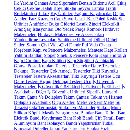
İlk Yardım Çantası
Araç Sigortaları
Benzin Bidonu
Acil Çıkış
Çekici
Çekme Halatı
Boyunluklar
Seyyar Lamba
Trafik
Reflektörleri
Takoz
Kış Ürünleri
Yağmur Kaydırıcılar
Ölçüm
Aletleri
Buz Kazıyıcı
Cam Suyu
Lastik Kar Paleti
Kışlık Set
Ürünler
Antifrizler
Buğu Giderici
Lastik Zinciri
Elektrikli
Araç Şarj İstasyonları
Oto Yedek Parça
Römork
Hırdavat
Malzemeleri
Hırdavat Malzemesi ve Aksesuarları
Yönlendirme Levhaları
Sabitleme Ürünleri
Dübel
Dübel
Setleri
Somun
Çivi
Vida-Çivi
Demir Pul
Vida
Civata
Köşebent
Kapı ve Pencere Malzemeleri
Menteşe
Kapı Kolları
Yalıtım Bantları
Stoper
Sineklik
Pencere Kolu
Kapı Hidroliği
Kapı Dürbünü
Kapı Kilitleri
Kapı Sürgüleri
Anahtarlık
Gönye
Posta Kutuları
Tekerlek
Testereler
Daire Testereler
Dekupaj Testereler
Çok Amaçlı Testereler
Tilki Kuyruğu
Testereler
Testere Aksesuarları
Tilki Kuyruğu Testere Ucu
Daire Testere Bıçağı
Dekupaj Testere Ucu
İş Güvenlik
Malzemeleri
İş Güvenlik Gözlükleri
İş Eldiveni
İş Elbisesi
İş
Ayakkabısı
Diğer İş Güvenlik Ürünleri
Siperlik
Lanyard
Takım Çanta Ve Dolapları
Takım Çantası
Takım ve Hizmet
Dolapları
Avadanlık
Ölçü Aletleri
Metre ve Şerit Metre
Su
Terazisi
Oda Termostatı
Silikon ve Mastikler
Silikon
Mum
Silikon
Köpük
Mastik
Yapıştırıcı ve Bantlar
Bant
Teflon Bant
Elektrik Bandı
Kaydırmaz Bant
Koli Bandı
Çift Taraflı Bant
Alüminyum Bant
İzolasyon Bandı
Yapıştırıcılar
Tutkal
Kimyasal Dübeller
Japon Yapıştırıcıları
Epoksi
Hızlı