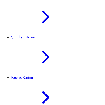
Şifre İşlemlerim
Koçtaş Kartım