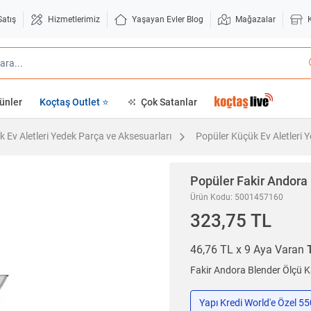
Satış
Hizmetlerimiz
Yaşayan Evler Blog
Mağazalar
ünler
Koçtaş Outlet ⭐
Çok Satanlar
 Ev Aletleri Yedek Parça ve Aksesuarları
Popüler Küçük Ev Aletleri 
Popüler
Fakir Andora
Ürün Kodu: 5001457160
323,75 TL
46,76 TL x 9 Aya Varan
Fakir Andora Blender Ölçü K
Yapı Kredi World'e Özel 5