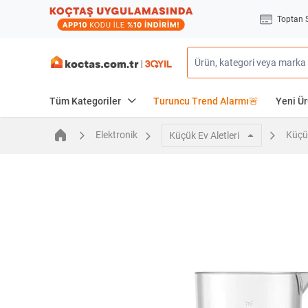
Toptan 
Tüm Kategoriler
Turuncu Trend Alarmı🚨
Yeni Ür
Elektronik
Küçük
Küçük Ev Aletleri