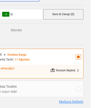
i
Soru & Cevap (0)
10
Blender
at
●
Ücretsiz Kargo
iliş Tarihi:
11 Ağustos
 edileceğini
Konum Seçiniz
siz Teslim
i uygun değil
Mağaza Değiştir