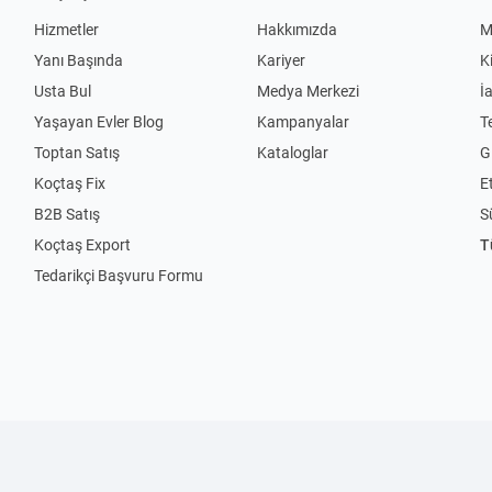
Hizmetler
Hakkımızda
M
Yanı Başında
Kariyer
K
Usta Bul
Medya Merkezi
İ
Yaşayan Evler Blog
Kampanyalar
T
Toptan Satış
Kataloglar
Gi
Koçtaş Fix
Et
B2B Satış
S
Koçtaş Export
T
Tedarikçi Başvuru Formu