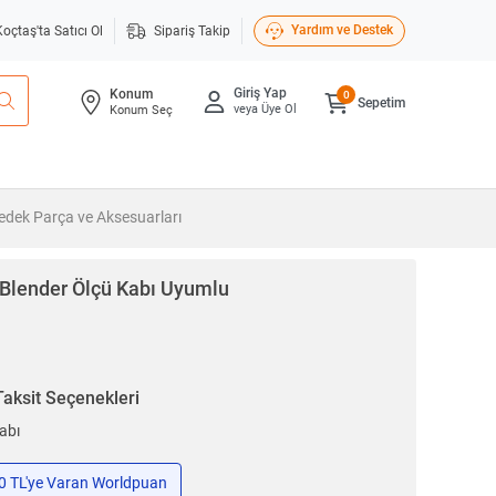
Yardım ve Destek
Koçtaş'ta Satıcı Ol
Sipariş Takip
Giriş Yap
Konum
0
Sepetim
veya Üye Ol
Konum Seç
Yedek Parça ve Aksesuarları
 Blender Ölçü Kabı Uyumlu
Taksit Seçenekleri
abı
50 TL'ye Varan Worldpuan