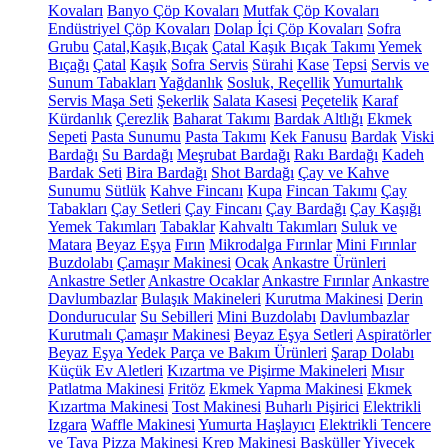
Kovaları
Banyo Çöp Kovaları
Mutfak Çöp Kovaları
Endüstriyel Çöp Kovaları
Dolap İçi Çöp Kovaları
Sofra
Grubu
Çatal,Kaşık,Bıçak
Çatal Kaşık Bıçak Takımı
Yemek
Bıçağı
Çatal
Kaşık
Sofra Servis
Sürahi
Kase
Tepsi
Servis ve
Sunum Tabakları
Yağdanlık
Sosluk, Reçellik
Yumurtalık
Servis Maşa Seti
Şekerlik
Salata Kasesi
Peçetelik
Karaf
Kürdanlık
Çerezlik
Baharat Takımı
Bardak Altlığı
Ekmek
Sepeti
Pasta Sunumu
Pasta Takımı
Kek Fanusu
Bardak
Viski
Bardağı
Su Bardağı
Meşrubat Bardağı
Rakı Bardağı
Kadeh
Bardak Seti
Bira Bardağı
Shot Bardağı
Çay ve Kahve
Sunumu
Sütlük
Kahve Fincanı
Kupa
Fincan Takımı
Çay
Tabakları
Çay Setleri
Çay Fincanı
Çay Bardağı
Çay Kaşığı
Yemek Takımları
Tabaklar
Kahvaltı Takımları
Suluk ve
Matara
Beyaz Eşya
Fırın
Mikrodalga Fırınlar
Mini Fırınlar
Buzdolabı
Çamaşır Makinesi
Ocak
Ankastre Ürünleri
Ankastre Setler
Ankastre Ocaklar
Ankastre Fırınlar
Ankastre
Davlumbazlar
Bulaşık Makineleri
Kurutma Makinesi
Derin
Dondurucular
Su Sebilleri
Mini Buzdolabı
Davlumbazlar
Kurutmalı Çamaşır Makinesi
Beyaz Eşya Setleri
Aspiratörler
Beyaz Eşya Yedek Parça ve Bakım Ürünleri
Şarap Dolabı
Küçük Ev Aletleri
Kızartma ve Pişirme Makineleri
Mısır
Patlatma Makinesi
Fritöz
Ekmek Yapma Makinesi
Ekmek
Kızartma Makinesi
Tost Makinesi
Buharlı Pişirici
Elektrikli
Izgara
Waffle Makinesi
Yumurta Haşlayıcı
Elektrikli Tencere
ve Tava
Pizza Makinesi
Krep Makinesi
Basküller
Yiyecek