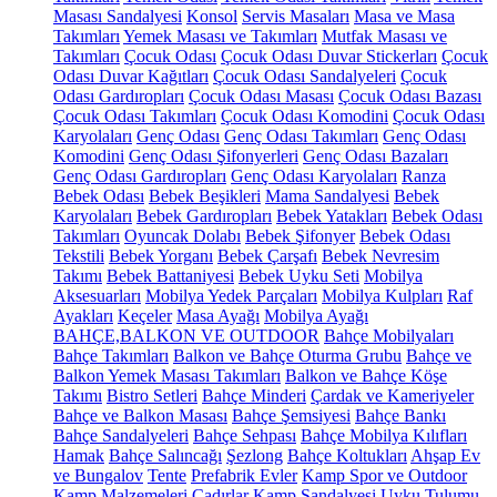
Masası Sandalyesi
Konsol
Servis Masaları
Masa ve Masa
Takımları
Yemek Masası ve Takımları
Mutfak Masası ve
Takımları
Çocuk Odası
Çocuk Odası Duvar Stickerları
Çocuk
Odası Duvar Kağıtları
Çocuk Odası Sandalyeleri
Çocuk
Odası Gardıropları
Çocuk Odası Masası
Çocuk Odası Bazası
Çocuk Odası Takımları
Çocuk Odası Komodini
Çocuk Odası
Karyolaları
Genç Odası
Genç Odası Takımları
Genç Odası
Komodini
Genç Odası Şifonyerleri
Genç Odası Bazaları
Genç Odası Gardıropları
Genç Odası Karyolaları
Ranza
Bebek Odası
Bebek Beşikleri
Mama Sandalyesi
Bebek
Karyolaları
Bebek Gardıropları
Bebek Yatakları
Bebek Odası
Takımları
Oyuncak Dolabı
Bebek Şifonyer
Bebek Odası
Tekstili
Bebek Yorganı
Bebek Çarşafı
Bebek Nevresim
Takımı
Bebek Battaniyesi
Bebek Uyku Seti
Mobilya
Aksesuarları
Mobilya Yedek Parçaları
Mobilya Kulpları
Raf
Ayakları
Keçeler
Masa Ayağı
Mobilya Ayağı
BAHÇE,BALKON VE OUTDOOR
Bahçe Mobilyaları
Bahçe Takımları
Balkon ve Bahçe Oturma Grubu
Bahçe ve
Balkon Yemek Masası Takımları
Balkon ve Bahçe Köşe
Takımı
Bistro Setleri
Bahçe Minderi
Çardak ve Kameriyeler
Bahçe ve Balkon Masası
Bahçe Şemsiyesi
Bahçe Bankı
Bahçe Sandalyeleri
Bahçe Sehpası
Bahçe Mobilya Kılıfları
Hamak
Bahçe Salıncağı
Şezlong
Bahçe Koltukları
Ahşap Ev
ve Bungalov
Tente
Prefabrik Evler
Kamp Spor ve Outdoor
Kamp Malzemeleri
Çadırlar
Kamp Sandalyesi
Uyku Tulumu