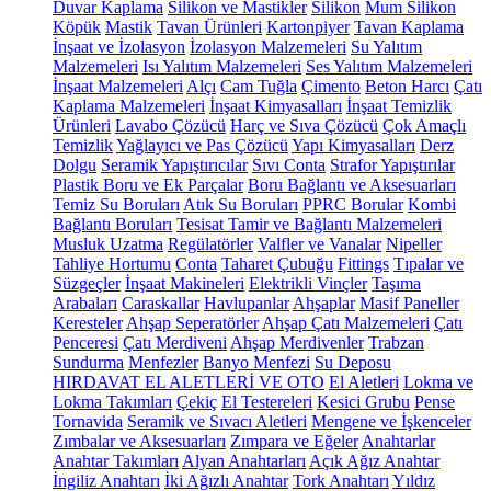
Duvar Kaplama
Silikon ve Mastikler
Silikon
Mum Silikon
Köpük
Mastik
Tavan Ürünleri
Kartonpiyer
Tavan Kaplama
İnşaat ve İzolasyon
İzolasyon Malzemeleri
Su Yalıtım
Malzemeleri
Isı Yalıtım Malzemeleri
Ses Yalıtım Malzemeleri
İnşaat Malzemeleri
Alçı
Cam Tuğla
Çimento
Beton Harcı
Çatı
Kaplama Malzemeleri
İnşaat Kimyasalları
İnşaat Temizlik
Ürünleri
Lavabo Çözücü
Harç ve Sıva Çözücü
Çok Amaçlı
Temizlik
Yağlayıcı ve Pas Çözücü
Yapı Kimyasalları
Derz
Dolgu
Seramik Yapıştırıcılar
Sıvı Conta
Strafor Yapıştırılar
Plastik Boru ve Ek Parçalar
Boru Bağlantı ve Aksesuarları
Temiz Su Boruları
Atık Su Boruları
PPRC Borular
Kombi
Bağlantı Boruları
Tesisat Tamir ve Bağlantı Malzemeleri
Musluk Uzatma
Regülatörler
Valfler ve Vanalar
Nipeller
Tahliye Hortumu
Conta
Taharet Çubuğu
Fittings
Tıpalar ve
Süzgeçler
İnşaat Makineleri
Elektrikli Vinçler
Taşıma
Arabaları
Caraskallar
Havlupanlar
Ahşaplar
Masif Paneller
Keresteler
Ahşap Seperatörler
Ahşap Çatı Malzemeleri
Çatı
Penceresi
Çatı Merdiveni
Ahşap Merdivenler
Trabzan
Sundurma
Menfezler
Banyo Menfezi
Su Deposu
HIRDAVAT EL ALETLERİ VE OTO
El Aletleri
Lokma ve
Lokma Takımları
Çekiç
El Testereleri
Kesici Grubu
Pense
Tornavida
Seramik ve Sıvacı Aletleri
Mengene ve İşkenceler
Zımbalar ve Aksesuarları
Zımpara ve Eğeler
Anahtarlar
Anahtar Takımları
Alyan Anahtarları
Açık Ağız Anahtar
İngiliz Anahtarı
İki Ağızlı Anahtar
Tork Anahtarı
Yıldız