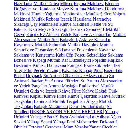
Hazırlama
Mutfak Tartısı
Mikser
Kıyma Makinesi
Blender
Doğrayıcı ve Rondolar
Meyve Kurutma Makinesi
Dondurma
Makinesi
Hamur Yoğurma Makinesi ve Mutfak Şefleri
Yoğurt
Makinesi
Mutfak Robotu
İçecek Hazırlama
Narenciye
Sıkacağı
Çay Makineleri
Kahve Makinesi
Kettle ve Su
Isıtıcılar
Katı Meyve Sıkacağı
Elektrikli Semaver
Elektrikli
Cezve
Küçük Ev Aletleri Yedek Parça ve Aksesuarları
Mutfak
Aksesuarları
Mutfak Seti
Bulaşıklık
Askı ve Kancalar
Kaydırmaz
Mutfak Sabunluk
Mutfak Havluluk
Mutfak
Seramik ve Fayansları
Saklama ve Düzenleme
Kavanoz
Saklama ve Karıştırma Kabı
Çöp Poşeti
Sebzelikler
Saklama
Bonesi ve Kapağı
Mutfak Raf Düzenleyici
Poşetlik
Kaşıklık
Beslenme Kutusu
Damacana Pompası
Ekmeklik
Sefer Tası
Streç Film
Peçete Yüzüğü
Kavanoz Kapağı
Pipet
Buzdolabı
Poşeti
Doypack
Su Arıtma Cihazları ve Aksesuarları
Su
Arıtma Cihazları
Su Arıtma Filtreleri
Su Arıtma Aksesuarları
ve Yedek Parçaları
Arıtma Musluğu
Endüstriyel Mutfak
Ürünleri
Gıda ve İçecek
Kahve
Filtre Kahve Kağıdı
Türk
Kahvesi
Kapsül Kahve
Filtre Kahve
Çekirdek Kahve
Mutfak
Tezgahları
Laminant Mutfak Tezgahları
Ahşap Mutfak
Tezgahları
Bulaşık Makineleri
Derin Dondurucular
Su
Sebilleri
DEKORASYON VE EV GEREÇLERİ
Yılbaşı
Ürünleri
Yılbaşı Ağacı
Yılbaşı Aydınlatmaları
Yılbaşı Ağacı
Süsleri
Yılbaşı Sepeti
Yılbaşı Parti Malzemeleri
Dekoratif
Objeler
Fotoğraf Çerçevesi
Mum
Vazolar
Yapay Çiçekler