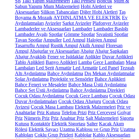
Şiş
Takı Yapım Malzemeleri
Takı Pensesi
Boncuk
Mum &
Sabun Yapımı
Mum Malzemeleri
Hobi Aletleri ve
Aksesuarları
Silikon Tabancaları
Diğer Hobi Aletleri
Taş
Boyama & Mozaik
AYDINLATMA VE ELEKTRİK
Ev
Aydınlatmaları
Avizeler
Sarkıt Avizeler
Plafonyer Avizeler
Lambaderler ve Aksesuarları
Lambader
Lambader Başlığı
Lambader Ayağı
Spotlar
Gömme Spotlar
Sıvaüstü Spotlar
Tavan Spotlar
Ampuller
Led Ampul
Halojen Ampul
Tasarruflu Ampul
Rustik Ampul
Akıllı Ampul
Floresan
Ampul
Abajurlar ve Aksesuarları
Abajur
Abajur Şapkaları
Abajur Ayaklığı
Fener ve Işıldaklar
Aplikler
Duvar Aplikleri
Tablo Aplikleri
Banyo Aplikleri
Lamba
Gece Lambaları
Masa
Lambaları
Led Şerit
Armatür
Led Armatür
Led Panel
Tezgah
Altı Aydınlatma
Bahçe Aydınlatma
Dış Mekan Aydınlatmalar
Solar Aydınlatma
Projektör ve Sensörler
Bahçe Aplikleri
Bahçe Feneri ve Meşaleler
Bahçe Masa Üstü Aydınlatma
Bahçe Set Üstü Aydınlatma
Bahçe Aydınlatma Direkleri
Çocuk Odası Aydınlatma
Çocuk Gece Lambası
Çocuk Odası
Duvar Aydınlatmaları
Çocuk Odası Abajuru
Çocuk Odası
Avizesi
Çocuk Masa Lambası
Elektrik Malzemeleri
Priz ve
Anahtarlar
Priz Kutusu
Telefon Prizi
Priz Çerçevesi
Golyat
Priz
Nümeris Priz
Priz
Anahtar Priz
Şalt Malzemeleri
Sigorta
Kutusu
Kontaktör
Elektrik Sigortası
Şalter
Kaçak Akım
Rölesi
Elektrik Sayacı
Uzatma Kablosu ve Grup Priz
Uzatma
Kabloları
Çoklu Grup Prizleri
Kablolar
Kablo Aksesuarları