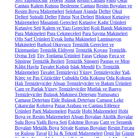
Sıvı Yapıştırıcılar
Tebeşir
Suluk
Resim Çantası
Pano
Okul
Çantası
Kalem Kutusu
Beslenme Çantası
Resim Boyaları ve
Resim Boya Malzemeleri
Selobant
Ajanda
Defter
Okul
Defteri
Spiralli Defter
Fihrist
Not Defteri
Bloknot
Kırtasiye
Malzemeleri
Masaüstü Gereçleri
Kırtasiye Kağıt Ürünleri
Kırtasiye Seti
Kalem ve Yazı Gereçleri
Koli Bandı Makinesi
Para Makineleri
Para Çekmeceleri
Para Sayma Makineleri
Ofis Sarf Ürünleri
Evrak İmha Makineleri
Laminasyon
Makineleri
Barkod Okuyucu
Temizlik Gereçleri ve
Ekipmanları
Temizlik Eldiveni
Temizlik Kovası
Temizlik,
Ovma Teli
Tüy Toplama Ürünleri
Faraş
Çekpas
Fırça ve
Süpürge
Temizlik Bezleri
Temizlik Süngeri
Paspas ve Mop
Kâğıt Havlu
Tuvalet Kağıdı
Islak Mendil
Ev Temizlik
Malzemeleri
Tuvalet Temizleyici
Yüzey Temizleyiciler
Yağ,
Kireç ve Pas Çözücüler
Çubuklu Oda Kokusu
Oda Kokusu
Halı Temizleyiciler
Ahşap Temizleyiciler ve Bakım Ürünleri
Cam ve Parlak Yüzey Temizleyiciler
Mutfak ve Banyo
Temizleyiciler
Bulaşık Makinesi Deterjanı
Yumuşatıcı
Çamaşır Deterjanı
Elde Bulaşık Deterjanı
Çamaşır Leke
Çıkarıcılar
Kolonya
Pazar Arabası ve Çantası
Eğlence
Ürünleri
Parti Malzemeleri
Puzzle
Hobi Malzemeleri
Hobi
Boya ve Resim Malzemeleri
Ahşap Boyaları
Akrilik Boyalar
Sulu Boya
Yağlı Boya Seti
Eskitme Boyası
Cam ve Seramik
Boyaları
Metalik Boya
Şövale
Kumaş Boyaları
Resim Fırçası
ve Rulosu
Tuval
El İşi & Tekstil Malzemeleri
Örgü İpi
Güpür