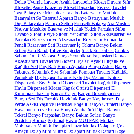
Dolap Uyumlu Lavabo
Ayaklı Lavabolar
Klozet
Duvara Sıfır
Klozetler
Asma Klozetler
Klozet Kapakları
Pisuvar
Tuvalet
Taşı
Batarya ve Musluklar
Lavabo Bataryaları
Mutfak
Bataryaları
Su Tasarruf Aparatı
Banyo Bataryaları
Musluk
Duş Bataryaları
Batarya Setleri
Fotoselli Batarya
Ara Musluk
Pisuvar Musluğu
Batarya ve Musluk Yedek Parçaları
Sifon
Lavabo Sifonu
Eviye Sifonu
Yer Sifonu
Sifon Aksesuarları ve
Parçaları
Rezervuar ve Aksesuarları
Rezervuar Kumanda
Paneli
Rezervuar Seti
Rezervuar İç Takımı
Banyo Bakım
Setleri
Yara Bandı
Lif ve Süngerler
Sıcak Su Torbası
Cımbız
Sabun
Tırnak Makası
Banyo Seramik ve Fayansları
Banyo
Aksesuarları
Tuvalet ve Klozet Fırçaları
Ayaklı Fırçalık ve
Kağıtlık Seti
Duş Rafı
Banyo Aynaları
Banyo Askısı
Banyo
Taburesi
Sabunluk
Sıvı Sabunluk Pompası
Tuvalet Kağıtlığı
Pamukluk
Diş Fırçası Koruma Kabı
Diş Macunu Kutusu
Dispenserler
Sıvı Sabun Dispenseri
Tuvalet Kağıdı Dispenseri
Havlu Dispenseri
Klozet Kapak Örtüsü Dispenseri
El
Kurutma Cihazları
Banyo Etajeri
Banyo Düzenleyicileri
Banyo Seti
Diş Fırçalık
Havluluk
Banyo Kaydırmazı
Duş
Perde Askısı
Yaşlı ve Bedensel Engelli Banyo Ürünleri
Banyo
Havalandırma ve Isıtma
Banyo Aspiratörü
Diğer
Banyo
Tekstil
Banyo Paspasları
Banyo Bakım Setleri
Banyo
Perdeleri
Bornoz
Peştemal
Havlu
MUTFAK
Mutfak
Mobilyaları
Mutfak Dolapları
Hazır Mutfak Dolapları
Çok
Amaçlı Dolap
Mini Mutfak Dolapları
Mutfak Rafları
Köşe