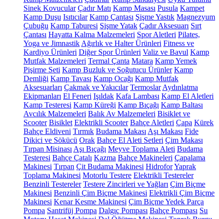
Sinek Kovucular
Çadır Matı
Kamp Masası
Pusula
Kampet
Kamp Duşu
Isıtıcılar
Kamp Çantası
Şişme Yastık
Magnezyum
Çubuğu
Kamp Taburesi
Şişme Yatak
Çadır Aksesuarı
Sırt
Çantası
Hayatta Kalma Malzemeleri
Spor Aletleri
Pilates,
Yoga ve Jimnastik
Ağırlık ve Halter Ürünleri
Fitness ve
Kardiyo Ürünleri
Diğer Spor Ürünleri
Valiz ve Bavul
Kamp
Mutfak Malzemeleri
Termal Çanta
Matara
Kamp Yemek
Pişirme Seti
Kamp Buzluk ve Soğutucu Ürünler
Kamp
Demliği
Kamp Tavası
Kamp Ocağı
Kamp Mutfak
Aksesuarları
Çakmak ve Yakıcılar
Termoslar
Aydınlatma
Ekipmanları
El Feneri
Işıldak
Kafa Lambası
Kamp El Aletleri
Kamp Testeresi
Kamp Küreği
Kamp Bıçağı
Kamp Baltası
Avcılık Malzemeleri
Balık Av Malzemeleri
Bisiklet ve
Scooter
Bisiklet
Elektrikli Scooter
Bahçe Aletleri
Çapa
Kürek
Bahçe Eldiveni
Tırmık
Budama Makası
Aşı Makası
Fide
Dikici ve Sökücü
Orak
Bahçe El Aleti Setleri
Çim Makası
Tırpan Misinası
Aşı Bıçağı
Meyve Toplama Aleti
Budama
Testeresi
Bahçe Çatalı
Kazma
Bahçe Makineleri
Çapalama
Makinesi
Tırpan
Çit Budama Makinesi
Hidrofor
Yaprak
Toplama Makinesi
Motorlu Testere
Elektrikli Testereler
Benzinli Testereler
Testere Zincirleri ve Yağları
Çim Biçme
Makinesi
Benzinli Çim Biçme Makinesi
Elektrikli Çim Biçme
Makinesi
Kenar Kesme Makinesi
Çim Biçme Yedek Parça
Pompa
Santrifüj Pompa
Dalgıç Pompası
Bahçe Pompası
Su