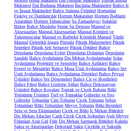
Motoru
Hasat Makinesi
Dal Öğütme Makinesi
Toprak Burgu
Makinesi
Dal Budama Makinesi
İlaçlama Makineleri
Bahçe İş
ve İnşaat Makineleri
Bahçe Sulama Ürünleri
Hortumlar
Fıskiye ve Damlatıcılar
Hortum Makaraları
Hortum Bağlantı
Aparatları
Hortum Tabancaları
Su Zamanlayıcı
Sulaklar
Bidon
Bahçe Musluğu
Şişme Su Deposu
Mangal ve
Aksesuarları
Mangal Aksesuarları
Mangal Kömürü ve
Tutuşturucular
Mangal ve Barbekü
Kömürlü Mangal
Tüplü
Mangal
Elektrikli Izgara
Pürmüz
Piknik Malzemeleri
Piknik
Sepetleri
Piknik Seti
Semaver
Piknik Örtüleri
Bahçe
Depolama
Depolama Evleri
Depolama Dolapları
Depolama
Sandığı
Bahçe Aydınlatma
Dış Mekan Aydınlatmalar
Solar
Aydınlatma
Projektör ve Sensörler
Bahçe Aplikleri
Bahçe
Feneri ve Meşaleler
Bahçe Masa Üstü Aydınlatma
Bahçe Set
Üstü Aydınlatma
Bahçe Aydınlatma Direkleri
Bahçe Peyzaj
Ürünleri
Bahçe Yer Döşemeleri
Bahçe Çit ve Bordürleri
Bahçe Filesi
Bahçe Gizleme Ağları
Bahçe Dekorasyon
Ürünleri
Bahçe Kovaları
Toprak ve Çiçek Bakımı
Bitki
Yetiştirme Ürünleri
Torf ve Topraklar
Gübreler ve Sıvı
Gübreler
Tohumlar
Çim Tohumu
Çiçek Tohumu
Sebze
Tohumları
Bitki Tohumları
Meyve Tohumu
Bitki Besinleri
Sera ve Sera Ekipmanları
Çiçek ve Bitki
İç Mekan Bitkileri
Dış Mekan Ağaçları
Canlı Çiçek
Çiçek Soğanları
Aşılı Meyve
Fidanları
Aşılı Gül
Fide
Dış Mekan Sarmaşık Bitkileri
Kaktüs
Saksı ve Aksesuarları
Dekoratif Saksı
Çiçeklik ve Saksılık