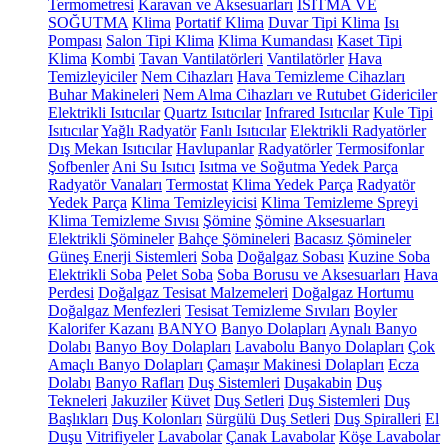
Termometresi
Karavan ve Aksesuarları
ISITMA VE
SOĞUTMA
Klima
Portatif Klima
Duvar Tipi Klima
Isı
Pompası
Salon Tipi Klima
Klima Kumandası
Kaset Tipi
Klima
Kombi
Tavan Vantilatörleri
Vantilatörler
Hava
Temizleyiciler
Nem Cihazları
Hava Temizleme Cihazları
Buhar Makineleri
Nem Alma Cihazları ve Rutubet Gidericiler
Elektrikli Isıtıcılar
Quartz Isıtıcılar
Infrared Isıtıcılar
Kule Tipi
Isıtıcılar
Yağlı Radyatör
Fanlı Isıtıcılar
Elektrikli Radyatörler
Dış Mekan Isıtıcılar
Havlupanlar
Radyatörler
Termosifonlar
Şofbenler
Ani Su Isıtıcı
Isıtma ve Soğutma Yedek Parça
Radyatör Vanaları
Termostat
Klima Yedek Parça
Radyatör
Yedek Parça
Klima Temizleyicisi
Klima Temizleme Spreyi
Klima Temizleme Sıvısı
Şömine
Şömine Aksesuarları
Elektrikli Şömineler
Bahçe Şömineleri
Bacasız Şömineler
Güneş Enerji Sistemleri
Soba
Doğalgaz Sobası
Kuzine Soba
Elektrikli Soba
Pelet Soba
Soba Borusu ve Aksesuarları
Hava
Perdesi
Doğalgaz Tesisat Malzemeleri
Doğalgaz Hortumu
Doğalgaz Menfezleri
Tesisat Temizleme Sıvıları
Boyler
Kalorifer Kazanı
BANYO
Banyo Dolapları
Aynalı Banyo
Dolabı
Banyo Boy Dolapları
Lavabolu Banyo Dolapları
Çok
Amaçlı Banyo Dolapları
Çamaşır Makinesi Dolapları
Ecza
Dolabı
Banyo Rafları
Duş Sistemleri
Duşakabin
Duş
Tekneleri
Jakuziler
Küvet
Duş Setleri
Duş Sistemleri
Duş
Başlıkları
Duş Kolonları
Sürgülü Duş Setleri
Duş Spiralleri
El
Duşu
Vitrifiyeler
Lavabolar
Çanak Lavabolar
Köşe Lavabolar