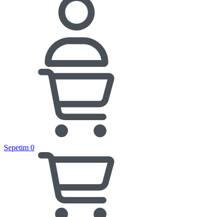
Sepetim
0