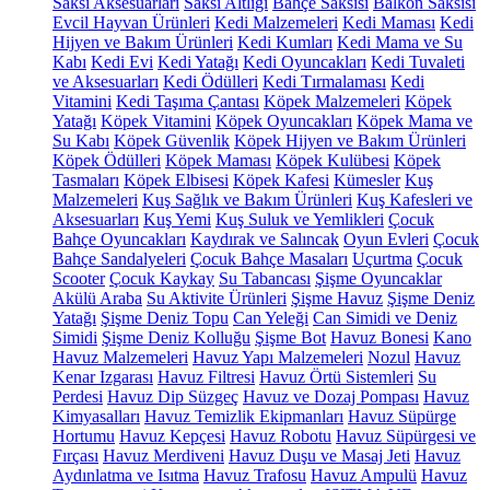
Saksı Aksesuarları
Saksı Altlığı
Bahçe Saksısı
Balkon Saksısı
Evcil Hayvan Ürünleri
Kedi Malzemeleri
Kedi Maması
Kedi
Hijyen ve Bakım Ürünleri
Kedi Kumları
Kedi Mama ve Su
Kabı
Kedi Evi
Kedi Yatağı
Kedi Oyuncakları
Kedi Tuvaleti
ve Aksesuarları
Kedi Ödülleri
Kedi Tırmalaması
Kedi
Vitamini
Kedi Taşıma Çantası
Köpek Malzemeleri
Köpek
Yatağı
Köpek Vitamini
Köpek Oyuncakları
Köpek Mama ve
Su Kabı
Köpek Güvenlik
Köpek Hijyen ve Bakım Ürünleri
Köpek Ödülleri
Köpek Maması
Köpek Kulübesi
Köpek
Tasmaları
Köpek Elbisesi
Köpek Kafesi
Kümesler
Kuş
Malzemeleri
Kuş Sağlık ve Bakım Ürünleri
Kuş Kafesleri ve
Aksesuarları
Kuş Yemi
Kuş Suluk ve Yemlikleri
Çocuk
Bahçe Oyuncakları
Kaydırak ve Salıncak
Oyun Evleri
Çocuk
Bahçe Sandalyeleri
Çocuk Bahçe Masaları
Uçurtma
Çocuk
Scooter
Çocuk Kaykay
Su Tabancası
Şişme Oyuncaklar
Akülü Araba
Su Aktivite Ürünleri
Şişme Havuz
Şişme Deniz
Yatağı
Şişme Deniz Topu
Can Yeleği
Can Simidi ve Deniz
Simidi
Şişme Deniz Kolluğu
Şişme Bot
Havuz Bonesi
Kano
Havuz Malzemeleri
Havuz Yapı Malzemeleri
Nozul
Havuz
Kenar Izgarası
Havuz Filtresi
Havuz Örtü Sistemleri
Su
Perdesi
Havuz Dip Süzgeç
Havuz ve Dozaj Pompası
Havuz
Kimyasalları
Havuz Temizlik Ekipmanları
Havuz Süpürge
Hortumu
Havuz Kepçesi
Havuz Robotu
Havuz Süpürgesi ve
Fırçası
Havuz Merdiveni
Havuz Duşu ve Masaj Jeti
Havuz
Aydınlatma ve Isıtma
Havuz Trafosu
Havuz Ampulü
Havuz