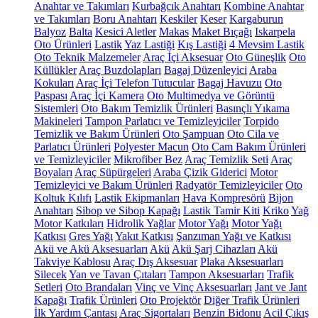
Anahtar ve Takımları
Kurbağcık Anahtarı
Kombine Anahtar
ve Takımları
Boru Anahtarı
Keskiler
Keser
Kargaburun
Balyoz
Balta
Kesici Aletler
Makas
Maket Bıçağı
Iskarpela
Oto Ürünleri
Lastik
Yaz Lastiği
Kış Lastiği
4 Mevsim Lastik
Oto Teknik Malzemeler
Araç İçi Aksesuar
Oto Güneşlik
Oto
Küllükler
Araç Buzdolapları
Bagaj Düzenleyici
Araba
Kokuları
Araç İçi Telefon Tutucular
Bagaj Havuzu
Oto
Paspası
Araç İçi Kamera
Oto Multimedya ve Görüntü
Sistemleri
Oto Bakım Temizlik Ürünleri
Basınçlı Yıkama
Makineleri
Tampon Parlatıcı ve Temizleyiciler
Torpido
Temizlik ve Bakım Ürünleri
Oto Şampuan
Oto Cila ve
Parlatıcı Ürünleri
Polyester Macun
Oto Cam Bakım Ürünleri
ve Temizleyiciler
Mikrofiber Bez
Araç Temizlik Seti
Araç
Boyaları
Araç Süpürgeleri
Araba Çizik Giderici
Motor
Temizleyici ve Bakım Ürünleri
Radyatör Temizleyiciler
Oto
Koltuk Kılıfı
Lastik Ekipmanları
Hava Kompresörü
Bijon
Anahtarı
Sibop ve Sibop Kapağı
Lastik Tamir Kiti
Kriko
Yağ
Motor Katkıları
Hidrolik Yağlar
Motor Yağı
Motor Yağı
Katkısı
Gres Yağı
Yakıt Katkısı
Şanzıman Yağı ve Katkısı
Akü ve Akü Aksesuarları
Akü
Akü Şarj Cihazları
Akü
Takviye Kablosu
Araç Dış Aksesuar
Plaka Aksesuarları
Silecek
Yan ve Tavan Çıtaları
Tampon Aksesuarları
Trafik
Setleri
Oto Brandaları
Vinç ve Vinç Aksesuarları
Jant ve Jant
Kapağı
Trafik Ürünleri
Oto Projektör
Diğer Trafik Ürünleri
İlk Yardım Çantası
Araç Sigortaları
Benzin Bidonu
Acil Çıkış