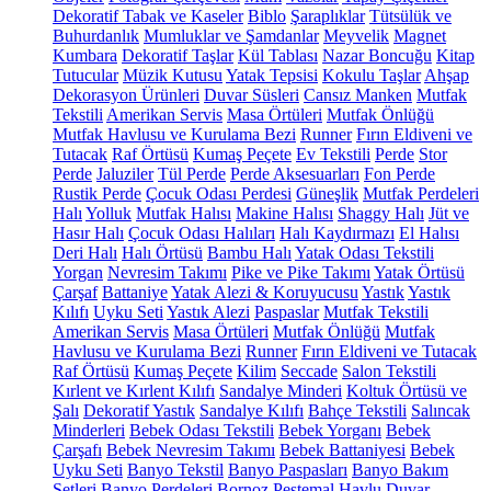
Dekoratif Tabak ve Kaseler
Biblo
Şaraplıklar
Tütsülük ve
Buhurdanlık
Mumluklar ve Şamdanlar
Meyvelik
Magnet
Kumbara
Dekoratif Taşlar
Kül Tablası
Nazar Boncuğu
Kitap
Tutucular
Müzik Kutusu
Yatak Tepsisi
Kokulu Taşlar
Ahşap
Dekorasyon Ürünleri
Duvar Süsleri
Cansız Manken
Mutfak
Tekstili
Amerikan Servis
Masa Örtüleri
Mutfak Önlüğü
Mutfak Havlusu ve Kurulama Bezi
Runner
Fırın Eldiveni ve
Tutacak
Raf Örtüsü
Kumaş Peçete
Ev Tekstili
Perde
Stor
Perde
Jaluziler
Tül Perde
Perde Aksesuarları
Fon Perde
Rustik Perde
Çocuk Odası Perdesi
Güneşlik
Mutfak Perdeleri
Halı
Yolluk
Mutfak Halısı
Makine Halısı
Shaggy Halı
Jüt ve
Hasır Halı
Çocuk Odası Halıları
Halı Kaydırmazı
El Halısı
Deri Halı
Halı Örtüsü
Bambu Halı
Yatak Odası Tekstili
Yorgan
Nevresim Takımı
Pike ve Pike Takımı
Yatak Örtüsü
Çarşaf
Battaniye
Yatak Alezi & Koruyucusu
Yastık
Yastık
Kılıfı
Uyku Seti
Yastık Alezi
Paspaslar
Mutfak Tekstili
Amerikan Servis
Masa Örtüleri
Mutfak Önlüğü
Mutfak
Havlusu ve Kurulama Bezi
Runner
Fırın Eldiveni ve Tutacak
Raf Örtüsü
Kumaş Peçete
Kilim
Seccade
Salon Tekstili
Kırlent ve Kırlent Kılıfı
Sandalye Minderi
Koltuk Örtüsü ve
Şalı
Dekoratif Yastık
Sandalye Kılıfı
Bahçe Tekstili
Salıncak
Minderleri
Bebek Odası Tekstili
Bebek Yorganı
Bebek
Çarşafı
Bebek Nevresim Takımı
Bebek Battaniyesi
Bebek
Uyku Seti
Banyo Tekstil
Banyo Paspasları
Banyo Bakım
Setleri
Banyo Perdeleri
Bornoz
Peştemal
Havlu
Duvar