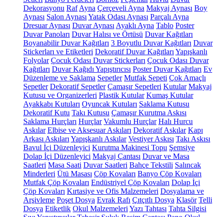
Dekorasyonu
Raf
Ayna
Çerçeveli Ayna
Makyaj Aynası
Boy
Aynası
Salon Aynası
Yatak Odası Aynası
Parçalı Ayna
Dresuar Aynası
Duvar Aynası
Ayaklı Ayna
Tablo
Poster
Duvar Panoları
Duvar Halısı ve Örtüsü
Duvar Kağıtları
Boyanabilir Duvar Kağıtları
3 Boyutlu Duvar Kağıtları
Duvar
Stickerları ve Etiketleri
Dekoratif Duvar Kağıtları
Yapışkanlı
Folyolar
Çocuk Odası Duvar Stickerları
Çocuk Odası Duvar
Kağıtları
Duvar Kağıdı Yapıştırıcısı
Poster Duvar Kağıtları
Ev
Düzenleme ve Saklama
Sepetler
Mutfak Sepeti
Çok Amaçlı
Sepetler
Dekoratif Sepetler
Çamaşır Sepetleri
Kutular
Makyaj
Kutusu ve Organizerleri
Plastik Kutular
Kumaş Kutular
Ayakkabı Kutuları
Oyuncak Kutuları
Saklama Kutusu
Dekoratif Kutu
Takı Kutusu
Çamaşır Kurutma Askısı
Saklama Hurçları
Hurçlar
Vakumlu Hurçlar
Halı Hurcu
Askılar
Elbise ve Aksesuar Askıları
Dekoratif Askılar
Kapı
Arkası Askıları
Yapışkanlı Askılar
Vestiyer Askısı
Takı Askısı
Bavul İçi Düzenleyici
Kurutma Makinesi Topu
Şemsiye
Dolap İçi Düzenleyici
Makyaj Çantası
Duvar ve Masa
Saatleri
Masa Saati
Duvar Saatleri
Bahçe Tekstili
Salıncak
Minderleri
Ütü Masası
Çöp Kovaları
Banyo Çöp Kovaları
Mutfak Çöp Kovaları
Endüstriyel Çöp Kovaları
Dolap İçi
Çöp Kovaları
Kırtasiye ve Ofis Malzemeleri
Dosyalama ve
Arşivleme
Poşet Dosya
Evrak Rafı
Çıtçıtlı Dosya
Klasör
Telli
Dosya
Etiketlik
Okul Malzemeleri
Yazı Tahtası
Tahta Silgisi