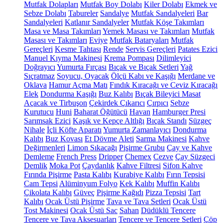
Mutfak Dolapları
Mutfak Boy Dolabı
Kiler Dolabı
Ekmek ve
Sebze Dolabı
Tabureler
Sandalye
Mutfak Sandalyeleri
Bar
Sandalyeleri
Katlanır Sandalyeler
Mutfak Köşe Takımları
Masa ve Masa Takımları
Yemek Masası ve Takımları
Mutfak
Masası ve Takımları
Eviye
Mutfak Bataryaları
Mutfak
Gereçleri
Kesme Tahtası
Rende
Servis Gereçleri
Patates Ezici
Manuel Kıyma Makinesi
Krema Pompası
Dilimleyici
Doğrayıcı
Yumurta Fırçası
Bıçak ve Bıçak Setleri
Yağ
Sıçratmaz
Soyucu, Oyacak
Ölçü Kabı ve Kaşığı
Merdane ve
Oklava
Hamur Açma Matı
Fındık Kıracağı ve Ceviz Kıracağı
Elek
Dondurma Kaşığı
Buz Kalıbı
Bıçak Bileyici Masat
Açacak ve Tirbuşon
Çekirdek Çıkarıcı
Çırpıcı
Sebze
Kurutucu
Huni
Baharat Öğütücü
Havan
Hamburger Presi
Sarımsak Ezici
Kaşık ve Kepçe Altlığı
Bıçak Standı
Süzgeç
Nihale
İçli Köfte Aparatı
Yumurta Zamanlayıcı
Dondurma
Kalıbı
Buz Kovası
Et Dövme Aleti
Sarma Makinesi
Kahve
Değirmenleri
Limon Sıkacağı
Pişirme Grubu
Çay ve Kahve
Demleme
French Press
Dripper
Chemex
Cezve
Çay Süzgeci
Demlik
Moka Pot
Çaydanlık
Kahve Filtresi
Sifon Kahve
Fırında Pişirme
Pasta Kalıbı
Kurabiye Kalıbı
Fırın Tepsisi
Cam Tepsi
Alüminyum Folyo
Kek Kalıbı
Muffin Kalıbı
Çikolata Kalıbı
Güveç
Pişirme Kağıdı
Pizza Tepsisi
Tart
Kalıbı
Ocak Üstü Pişirme
Tava ve Tava Setleri
Ocak Üstü
Tost Makinesi
Ocak Üstü Sac
Sahan
Düdüklü Tencere
Tencere ve Tava Aksesuarları
Tencere ve Tencere Setleri
Çöp