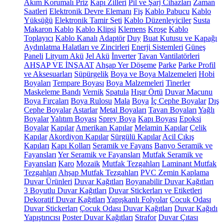
Akım Korumalı Priz
Kapı Zilleri
Pil ve Şarj Cihazları
Zaman
Saatleri
Elektronik Devre Elemanı
Fiş
Kablo Pabucu
Kablo
Yüksüğü
Elektronik Tamir Seti
Kablo Düzenleyiciler
Susta
Makaron Kablo
Kablo Klipsi
Klemens
Kroşe
Kablo
Toplayıcı
Kablo Kanalı
Adaptör
Duy
Buat Kutusu ve Kapağı
Aydınlatma Halatları ve Zincirleri
Enerji Sistemleri
Güneş
Paneli
Lityum Akü
Jel Akü
İnverter
Tavan Vantilatörleri
AHŞAP VE İNŞAAT
Ahşap Yer Döşeme
Parke
Parke Profil
ve Aksesuarları
Süpürgelik
Boya ve Boya Malzemeleri
Hobi
Boyaları
Tempare Boyası
Boya Malzemeleri
Tinerler
Maskeleme Bandı
Vernik
Spatula
Hışır Örtü
Duvar Macunu
Boya Fırçaları
Boya Rulosu
Mala
Boya
İç Cephe Boyalar
Dış
Cephe Boyalar
Astarlar
Metal Boyaları
Tavan Boyaları
Yağlı
Boyalar
Yalıtım Boyası
Sprey Boya
Kapı Boyası
Epoksi
Boyalar
Kapılar
Amerikan Kapılar
Melamin Kapılar
Çelik
Kapılar
Akordiyon Kapılar
Sürgülü Kapılar
Acil Çıkış
Kapıları
Kapı Kolları
Seramik ve Fayans
Banyo Seramik ve
Fayansları
Yer Seramik ve Fayansları
Mutfak Seramik ve
Fayansları
Karo
Mozaik
Mutfak Tezgahları
Laminant Mutfak
Tezgahları
Ahşap Mutfak Tezgahları
PVC Zemin Kaplama
Duvar Ürünleri
Duvar Kağıtları
Boyanabilir Duvar Kağıtları
3 Boyutlu Duvar Kağıtları
Duvar Stickerları ve Etiketleri
Dekoratif Duvar Kağıtları
Yapışkanlı Folyolar
Çocuk Odası
Duvar Stickerları
Çocuk Odası Duvar Kağıtları
Duvar Kağıdı
Yapıştırıcısı
Poster Duvar Kağıtları
Strafor
Duvar Çıtası