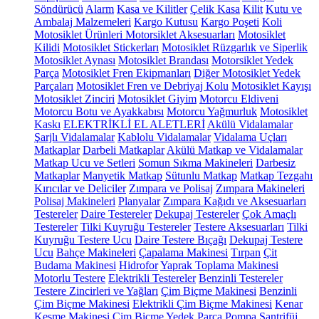
Söndürücü
Alarm
Kasa ve Kilitler
Çelik Kasa
Kilit
Kutu ve
Ambalaj Malzemeleri
Kargo Kutusu
Kargo Poşeti
Koli
Motosiklet Ürünleri
Motorsiklet Aksesuarları
Motosiklet
Kilidi
Motosiklet Stickerları
Motosiklet Rüzgarlık ve Siperlik
Motosiklet Aynası
Motosiklet Brandası
Motorsiklet Yedek
Parça
Motosiklet Fren Ekipmanları
Diğer Motosiklet Yedek
Parçaları
Motosiklet Fren ve Debriyaj Kolu
Motosiklet Kayışı
Motosiklet Zinciri
Motosiklet Giyim
Motorcu Eldiveni
Motorcu Botu ve Ayakkabısı
Motorcu Yağmurluk
Motosiklet
Kaskı
ELEKTRİKLİ EL ALETLERİ
Akülü Vidalamalar
Şarjlı Vidalamalar
Kablolu Vidalamalar
Vidalama Uçları
Matkaplar
Darbeli Matkaplar
Akülü Matkap ve Vidalamalar
Matkap Ucu ve Setleri
Somun Sıkma Makineleri
Darbesiz
Matkaplar
Manyetik Matkap
Sütunlu Matkap
Matkap Tezgahı
Kırıcılar ve Deliciler
Zımpara ve Polisaj
Zımpara Makineleri
Polisaj Makineleri
Planyalar
Zımpara Kağıdı ve Aksesuarları
Testereler
Daire Testereler
Dekupaj Testereler
Çok Amaçlı
Testereler
Tilki Kuyruğu Testereler
Testere Aksesuarları
Tilki
Kuyruğu Testere Ucu
Daire Testere Bıçağı
Dekupaj Testere
Ucu
Bahçe Makineleri
Çapalama Makinesi
Tırpan
Çit
Budama Makinesi
Hidrofor
Yaprak Toplama Makinesi
Motorlu Testere
Elektrikli Testereler
Benzinli Testereler
Testere Zincirleri ve Yağları
Çim Biçme Makinesi
Benzinli
Çim Biçme Makinesi
Elektrikli Çim Biçme Makinesi
Kenar
Kesme Makinesi
Çim Biçme Yedek Parça
Pompa
Santrifüj