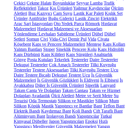
Çekici
Çekme Halatı
Boyunluklar
Seyyar Lamba
Trafik
Reflektörleri
Takoz
Kış Ürünleri
Yağmur Kaydırıcılar
Ölçüm
Aletleri
Buz Kazıyıcı
Cam Suyu
Lastik Kar Paleti
Kışlık Set
Ürünler
Antifrizler
Buğu Giderici
Lastik Zinciri
Elektrikli
Araç Şarj İstasyonları
Oto Yedek Parça
Römork
Hırdavat
Malzemeleri
Hırdavat Malzemesi ve Aksesuarları
Yönlendirme Levhaları
Sabitleme Ürünleri
Dübel
Dübel
Setleri
Somun
Çivi
Vida-Çivi
Demir Pul
Vida
Civata
Köşebent
Kapı ve Pencere Malzemeleri
Menteşe
Kapı Kolları
Yalıtım Bantları
Stoper
Sineklik
Pencere Kolu
Kapı Hidroliği
Kapı Dürbünü
Kapı Kilitleri
Kapı Sürgüleri
Anahtarlık
Gönye
Posta Kutuları
Tekerlek
Testereler
Daire Testereler
Dekupaj Testereler
Çok Amaçlı Testereler
Tilki Kuyruğu
Testereler
Testere Aksesuarları
Tilki Kuyruğu Testere Ucu
Daire Testere Bıçağı
Dekupaj Testere Ucu
İş Güvenlik
Malzemeleri
İş Güvenlik Gözlükleri
İş Eldiveni
İş Elbisesi
İş
Ayakkabısı
Diğer İş Güvenlik Ürünleri
Siperlik
Lanyard
Takım Çanta Ve Dolapları
Takım Çantası
Takım ve Hizmet
Dolapları
Avadanlık
Ölçü Aletleri
Metre ve Şerit Metre
Su
Terazisi
Oda Termostatı
Silikon ve Mastikler
Silikon
Mum
Silikon
Köpük
Mastik
Yapıştırıcı ve Bantlar
Bant
Teflon Bant
Elektrik Bandı
Kaydırmaz Bant
Koli Bandı
Çift Taraflı Bant
Alüminyum Bant
İzolasyon Bandı
Yapıştırıcılar
Tutkal
Kimyasal Dübeller
Japon Yapıştırıcıları
Epoksi
Hızlı
Yapıştırıcı
Merdivenler
Güvenlik Malzemeleri
Yangın