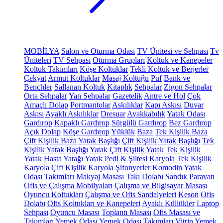
MOBİLYA
Salon ve Oturma Odası
TV Ünitesi ve Sehpası
Tv
Üniteleri
TV Sehpası
Oturma Grupları
Koltuk ve Kanepeler
Koltuk Takımları
Köşe Koltuklar
Tekli Koltuk ve Berjerler
Çekyat
Armut Koltuklar
Masaj Koltuğu
Puf
Bank ve
Benchler
Sallanan Koltuk
Kitaplık
Sehpalar
Zigon Sehpalar
Orta Sehpalar
Yan Sehpalar
Gazetelik
Antre ve Hol
Çok
Amaçlı Dolap
Portmantolar
Askılıklar
Kapı Askısı
Duvar
Askısı
Ayaklı Askılıklar
Dresuar
Ayakkabılık
Yatak Odası
Gardırop
Kapaklı Gardırop
Sürgülü Gardırop
Bez Gardırop
Açık Dolap
Köşe Gardırop
Yüklük
Baza
Tek Kişilik Baza
Çift Kişilik Baza
Yatak Başlığı
Çift Kişilik Yatak Başlığı
Tek
Kişilik Yatak Başlığı
Yatak
Çift Kişilik Yatak
Tek Kişilik
Yatak
Hasta Yatağı
Yatak Pedi & Şiltesi
Karyola
Tek Kişilik
Karyola
Çift Kişilik Karyola
Şifonyerler
Komodin
Yatak
Odası Takımları
Makyaj Masası
Takı Dolabı
Sandık
Paravan
Ofis ve Çalışma Mobilyaları
Çalışma ve Bilgisayar Masası
Oyuncu Koltukları
Çalışma ve Ofis Sandalyeleri
Keson
Ofis
Dolabı
Ofis Koltukları ve Kanepeleri
Ayaklı Küllükler
Laptop
Sehpası
Oyuncu Masası
Toplantı Masası
Ofis Masası ve
Takımları
Yemek Odası
Yemek Odası Takımları
Vitrin
Yemek