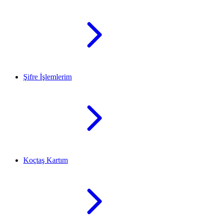
Şifre İşlemlerim
Koçtaş Kartım