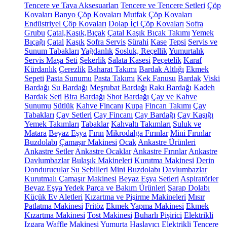
Tencere ve Tava Aksesuarları
Tencere ve Tencere Setleri
Çöp
Kovaları
Banyo Çöp Kovaları
Mutfak Çöp Kovaları
Endüstriyel Çöp Kovaları
Dolap İçi Çöp Kovaları
Sofra
Grubu
Çatal,Kaşık,Bıçak
Çatal Kaşık Bıçak Takımı
Yemek
Bıçağı
Çatal
Kaşık
Sofra Servis
Sürahi
Kase
Tepsi
Servis ve
Sunum Tabakları
Yağdanlık
Sosluk, Reçellik
Yumurtalık
Servis Maşa Seti
Şekerlik
Salata Kasesi
Peçetelik
Karaf
Kürdanlık
Çerezlik
Baharat Takımı
Bardak Altlığı
Ekmek
Sepeti
Pasta Sunumu
Pasta Takımı
Kek Fanusu
Bardak
Viski
Bardağı
Su Bardağı
Meşrubat Bardağı
Rakı Bardağı
Kadeh
Bardak Seti
Bira Bardağı
Shot Bardağı
Çay ve Kahve
Sunumu
Sütlük
Kahve Fincanı
Kupa
Fincan Takımı
Çay
Tabakları
Çay Setleri
Çay Fincanı
Çay Bardağı
Çay Kaşığı
Yemek Takımları
Tabaklar
Kahvaltı Takımları
Suluk ve
Matara
Beyaz Eşya
Fırın
Mikrodalga Fırınlar
Mini Fırınlar
Buzdolabı
Çamaşır Makinesi
Ocak
Ankastre Ürünleri
Ankastre Setler
Ankastre Ocaklar
Ankastre Fırınlar
Ankastre
Davlumbazlar
Bulaşık Makineleri
Kurutma Makinesi
Derin
Dondurucular
Su Sebilleri
Mini Buzdolabı
Davlumbazlar
Kurutmalı Çamaşır Makinesi
Beyaz Eşya Setleri
Aspiratörler
Beyaz Eşya Yedek Parça ve Bakım Ürünleri
Şarap Dolabı
Küçük Ev Aletleri
Kızartma ve Pişirme Makineleri
Mısır
Patlatma Makinesi
Fritöz
Ekmek Yapma Makinesi
Ekmek
Kızartma Makinesi
Tost Makinesi
Buharlı Pişirici
Elektrikli
Izgara
Waffle Makinesi
Yumurta Haşlayıcı
Elektrikli Tencere