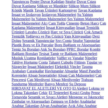
Yapıştırıcısı
Poster Duvar Kağıtları
Strafor
Duvar Çıtası
Duvar Kaplama
Silikon ve Mastikler
Silikon
Mum Silikon
Köpük
Mastik
Tavan Ürünleri
Kartonpiyer
Tavan Kaplama
İnşaat ve İzolasyon
İzolasyon Malzemeleri
Su Yalıtım
Malzemeleri
Isı Yalıtım Malzemeleri
Ses Yalıtım Malzemeleri
İnşaat Malzemeleri
Alçı
Cam Tuğla
Çimento
Beton Harcı
Çatı
Kaplama Malzemeleri
İnşaat Kimyasalları
İnşaat Temizlik
Ürünleri
Lavabo Çözücü
Harç ve Sıva Çözücü
Çok Amaçlı
Temizlik
Yağlayıcı ve Pas Çözücü
Yapı Kimyasalları
Derz
Dolgu
Seramik Yapıştırıcılar
Sıvı Conta
Strafor Yapıştırılar
Plastik Boru ve Ek Parçalar
Boru Bağlantı ve Aksesuarları
Temiz Su Boruları
Atık Su Boruları
PPRC Borular
Kombi
Bağlantı Boruları
Tesisat Tamir ve Bağlantı Malzemeleri
Musluk Uzatma
Regülatörler
Valfler ve Vanalar
Nipeller
Tahliye Hortumu
Conta
Taharet Çubuğu
Fittings
Tıpalar ve
Süzgeçler
İnşaat Makineleri
Elektrikli Vinçler
Taşıma
Arabaları
Caraskallar
Havlupanlar
Ahşaplar
Masif Paneller
Keresteler
Ahşap Seperatörler
Ahşap Çatı Malzemeleri
Çatı
Penceresi
Çatı Merdiveni
Ahşap Merdivenler
Trabzan
Sundurma
Menfezler
Banyo Menfezi
Su Deposu
HIRDAVAT EL ALETLERİ VE OTO
El Aletleri
Lokma ve
Lokma Takımları
Çekiç
El Testereleri
Kesici Grubu
Pense
Tornavida
Seramik ve Sıvacı Aletleri
Mengene ve İşkenceler
Zımbalar ve Aksesuarları
Zımpara ve Eğeler
Anahtarlar
Anahtar Takımları
Alyan Anahtarları
Açık Ağız Anahtar