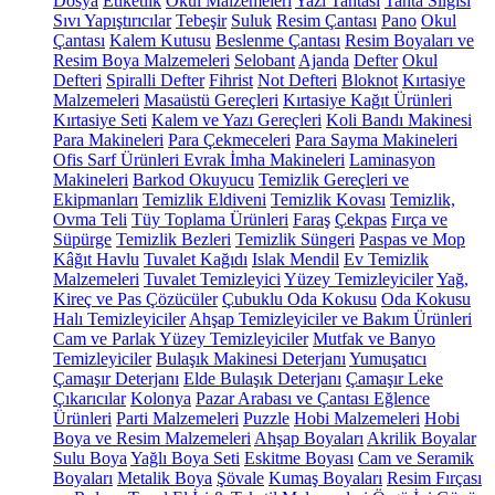
Dosya
Etiketlik
Okul Malzemeleri
Yazı Tahtası
Tahta Silgisi
Sıvı Yapıştırıcılar
Tebeşir
Suluk
Resim Çantası
Pano
Okul
Çantası
Kalem Kutusu
Beslenme Çantası
Resim Boyaları ve
Resim Boya Malzemeleri
Selobant
Ajanda
Defter
Okul
Defteri
Spiralli Defter
Fihrist
Not Defteri
Bloknot
Kırtasiye
Malzemeleri
Masaüstü Gereçleri
Kırtasiye Kağıt Ürünleri
Kırtasiye Seti
Kalem ve Yazı Gereçleri
Koli Bandı Makinesi
Para Makineleri
Para Çekmeceleri
Para Sayma Makineleri
Ofis Sarf Ürünleri
Evrak İmha Makineleri
Laminasyon
Makineleri
Barkod Okuyucu
Temizlik Gereçleri ve
Ekipmanları
Temizlik Eldiveni
Temizlik Kovası
Temizlik,
Ovma Teli
Tüy Toplama Ürünleri
Faraş
Çekpas
Fırça ve
Süpürge
Temizlik Bezleri
Temizlik Süngeri
Paspas ve Mop
Kâğıt Havlu
Tuvalet Kağıdı
Islak Mendil
Ev Temizlik
Malzemeleri
Tuvalet Temizleyici
Yüzey Temizleyiciler
Yağ,
Kireç ve Pas Çözücüler
Çubuklu Oda Kokusu
Oda Kokusu
Halı Temizleyiciler
Ahşap Temizleyiciler ve Bakım Ürünleri
Cam ve Parlak Yüzey Temizleyiciler
Mutfak ve Banyo
Temizleyiciler
Bulaşık Makinesi Deterjanı
Yumuşatıcı
Çamaşır Deterjanı
Elde Bulaşık Deterjanı
Çamaşır Leke
Çıkarıcılar
Kolonya
Pazar Arabası ve Çantası
Eğlence
Ürünleri
Parti Malzemeleri
Puzzle
Hobi Malzemeleri
Hobi
Boya ve Resim Malzemeleri
Ahşap Boyaları
Akrilik Boyalar
Sulu Boya
Yağlı Boya Seti
Eskitme Boyası
Cam ve Seramik
Boyaları
Metalik Boya
Şövale
Kumaş Boyaları
Resim Fırçası