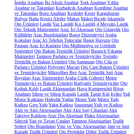
İngiliz Anahtarı
İki Ağızlı Anahtar
Tork Anahtarı
Yıldız
Anahtar ve Takımları
Kurbağcık Anahtarı
Kombine Anahtar
ve Takımları
Boru Anahtarı
Keskiler
Keser
Kargaburun
Balyoz
Balta
Kesici Aletler
Makas
Maket Bıçağı
Iskarpela
Oto Ürünleri
Lastik
Yaz Lastiği
Kış Lastiği
4 Mevsim Lastik
Oto Teknik Malzemeler
Araç İçi Aksesuar
Oto Güneşlik
Oto
Küllükler
Araç Buzdolapları
Bagaj Düzenleyici
Araba
Kokuları
Araç İçi Telefon Tutucular
Bagaj Havuzu
Oto
Paspası
Araç İçi Kamera
Oto Multimedya ve Görüntü
Sistemleri
Oto Bakım Temizlik Ürünleri
Basınçlı Yıkama
Makineleri
Tampon Parlatıcı ve Temizleyiciler
Torpido
Temizlik ve Bakım Ürünleri
Oto Şampuan
Oto Cila ve
Parlatıcı Ürünleri
Polyester Macun
Oto Cam Bakım Ürünleri
ve Temizleyiciler
Mikrofiber Bez
Araç Temizlik Seti
Araç
Boyaları
Araç Süpürgeleri
Araba Çizik Giderici
Motor
Temizleyici ve Bakım Ürünleri
Radyatör Temizleyiciler
Oto
Koltuk Kılıfı
Lastik Ekipmanları
Hava Kompresörü
Bijon
Anahtarı
Sibop ve Sibop Kapağı
Lastik Tamir Kiti
Kriko
Yağ
Motor Katkıları
Hidrolik Yağlar
Motor Yağı
Motor Yağı
Katkısı
Gres Yağı
Yakıt Katkısı
Şanzıman Yağı ve Katkısı
Akü ve Akü Aksesuarları
Akü
Akü Şarj Cihazları
Akü
Takviye Kablosu
Araç Dış Aksesuar
Plaka Aksesuarları
Silecek
Yan ve Tavan Çıtaları
Tampon Aksesuarları
Trafik
Setleri
Oto Brandaları
Vinç ve Vinç Aksesuarları
Jant ve Jant
Kapağı
Trafik Ürünleri
Oto Projektör
Diğer Trafik Ürünleri