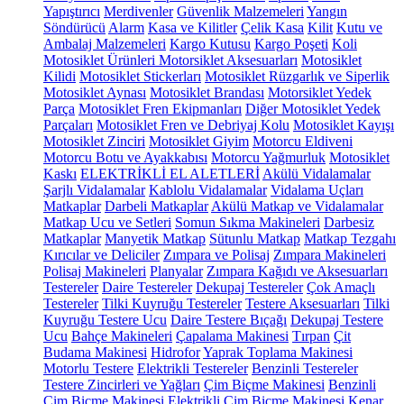
Yapıştırıcı
Merdivenler
Güvenlik Malzemeleri
Yangın
Söndürücü
Alarm
Kasa ve Kilitler
Çelik Kasa
Kilit
Kutu ve
Ambalaj Malzemeleri
Kargo Kutusu
Kargo Poşeti
Koli
Motosiklet Ürünleri
Motorsiklet Aksesuarları
Motosiklet
Kilidi
Motosiklet Stickerları
Motosiklet Rüzgarlık ve Siperlik
Motosiklet Aynası
Motosiklet Brandası
Motorsiklet Yedek
Parça
Motosiklet Fren Ekipmanları
Diğer Motosiklet Yedek
Parçaları
Motosiklet Fren ve Debriyaj Kolu
Motosiklet Kayışı
Motosiklet Zinciri
Motosiklet Giyim
Motorcu Eldiveni
Motorcu Botu ve Ayakkabısı
Motorcu Yağmurluk
Motosiklet
Kaskı
ELEKTRİKLİ EL ALETLERİ
Akülü Vidalamalar
Şarjlı Vidalamalar
Kablolu Vidalamalar
Vidalama Uçları
Matkaplar
Darbeli Matkaplar
Akülü Matkap ve Vidalamalar
Matkap Ucu ve Setleri
Somun Sıkma Makineleri
Darbesiz
Matkaplar
Manyetik Matkap
Sütunlu Matkap
Matkap Tezgahı
Kırıcılar ve Deliciler
Zımpara ve Polisaj
Zımpara Makineleri
Polisaj Makineleri
Planyalar
Zımpara Kağıdı ve Aksesuarları
Testereler
Daire Testereler
Dekupaj Testereler
Çok Amaçlı
Testereler
Tilki Kuyruğu Testereler
Testere Aksesuarları
Tilki
Kuyruğu Testere Ucu
Daire Testere Bıçağı
Dekupaj Testere
Ucu
Bahçe Makineleri
Çapalama Makinesi
Tırpan
Çit
Budama Makinesi
Hidrofor
Yaprak Toplama Makinesi
Motorlu Testere
Elektrikli Testereler
Benzinli Testereler
Testere Zincirleri ve Yağları
Çim Biçme Makinesi
Benzinli
Çim Biçme Makinesi
Elektrikli Çim Biçme Makinesi
Kenar