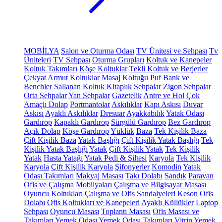
MOBİLYA
Salon ve Oturma Odası
TV Ünitesi ve Sehpası
Tv
Üniteleri
TV Sehpası
Oturma Grupları
Koltuk ve Kanepeler
Koltuk Takımları
Köşe Koltuklar
Tekli Koltuk ve Berjerler
Çekyat
Armut Koltuklar
Masaj Koltuğu
Puf
Bank ve
Benchler
Sallanan Koltuk
Kitaplık
Sehpalar
Zigon Sehpalar
Orta Sehpalar
Yan Sehpalar
Gazetelik
Antre ve Hol
Çok
Amaçlı Dolap
Portmantolar
Askılıklar
Kapı Askısı
Duvar
Askısı
Ayaklı Askılıklar
Dresuar
Ayakkabılık
Yatak Odası
Gardırop
Kapaklı Gardırop
Sürgülü Gardırop
Bez Gardırop
Açık Dolap
Köşe Gardırop
Yüklük
Baza
Tek Kişilik Baza
Çift Kişilik Baza
Yatak Başlığı
Çift Kişilik Yatak Başlığı
Tek
Kişilik Yatak Başlığı
Yatak
Çift Kişilik Yatak
Tek Kişilik
Yatak
Hasta Yatağı
Yatak Pedi & Şiltesi
Karyola
Tek Kişilik
Karyola
Çift Kişilik Karyola
Şifonyerler
Komodin
Yatak
Odası Takımları
Makyaj Masası
Takı Dolabı
Sandık
Paravan
Ofis ve Çalışma Mobilyaları
Çalışma ve Bilgisayar Masası
Oyuncu Koltukları
Çalışma ve Ofis Sandalyeleri
Keson
Ofis
Dolabı
Ofis Koltukları ve Kanepeleri
Ayaklı Küllükler
Laptop
Sehpası
Oyuncu Masası
Toplantı Masası
Ofis Masası ve
Takımları
Yemek Odası
Yemek Odası Takımları
Vitrin
Yemek