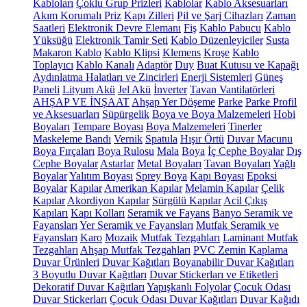
Kabloları
Çoklu Grup Prizleri
Kablolar
Kablo Aksesuarları
Akım Korumalı Priz
Kapı Zilleri
Pil ve Şarj Cihazları
Zaman
Saatleri
Elektronik Devre Elemanı
Fiş
Kablo Pabucu
Kablo
Yüksüğü
Elektronik Tamir Seti
Kablo Düzenleyiciler
Susta
Makaron Kablo
Kablo Klipsi
Klemens
Kroşe
Kablo
Toplayıcı
Kablo Kanalı
Adaptör
Duy
Buat Kutusu ve Kapağı
Aydınlatma Halatları ve Zincirleri
Enerji Sistemleri
Güneş
Paneli
Lityum Akü
Jel Akü
İnverter
Tavan Vantilatörleri
AHŞAP VE İNŞAAT
Ahşap Yer Döşeme
Parke
Parke Profil
ve Aksesuarları
Süpürgelik
Boya ve Boya Malzemeleri
Hobi
Boyaları
Tempare Boyası
Boya Malzemeleri
Tinerler
Maskeleme Bandı
Vernik
Spatula
Hışır Örtü
Duvar Macunu
Boya Fırçaları
Boya Rulosu
Mala
Boya
İç Cephe Boyalar
Dış
Cephe Boyalar
Astarlar
Metal Boyaları
Tavan Boyaları
Yağlı
Boyalar
Yalıtım Boyası
Sprey Boya
Kapı Boyası
Epoksi
Boyalar
Kapılar
Amerikan Kapılar
Melamin Kapılar
Çelik
Kapılar
Akordiyon Kapılar
Sürgülü Kapılar
Acil Çıkış
Kapıları
Kapı Kolları
Seramik ve Fayans
Banyo Seramik ve
Fayansları
Yer Seramik ve Fayansları
Mutfak Seramik ve
Fayansları
Karo
Mozaik
Mutfak Tezgahları
Laminant Mutfak
Tezgahları
Ahşap Mutfak Tezgahları
PVC Zemin Kaplama
Duvar Ürünleri
Duvar Kağıtları
Boyanabilir Duvar Kağıtları
3 Boyutlu Duvar Kağıtları
Duvar Stickerları ve Etiketleri
Dekoratif Duvar Kağıtları
Yapışkanlı Folyolar
Çocuk Odası
Duvar Stickerları
Çocuk Odası Duvar Kağıtları
Duvar Kağıdı