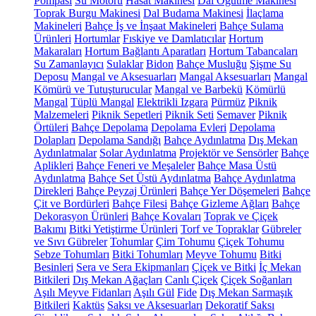
Pompası
Su Motoru
Hasat Makinesi
Dal Öğütme Makinesi
Toprak Burgu Makinesi
Dal Budama Makinesi
İlaçlama
Makineleri
Bahçe İş ve İnşaat Makineleri
Bahçe Sulama
Ürünleri
Hortumlar
Fıskiye ve Damlatıcılar
Hortum
Makaraları
Hortum Bağlantı Aparatları
Hortum Tabancaları
Su Zamanlayıcı
Sulaklar
Bidon
Bahçe Musluğu
Şişme Su
Deposu
Mangal ve Aksesuarları
Mangal Aksesuarları
Mangal
Kömürü ve Tutuşturucular
Mangal ve Barbekü
Kömürlü
Mangal
Tüplü Mangal
Elektrikli Izgara
Pürmüz
Piknik
Malzemeleri
Piknik Sepetleri
Piknik Seti
Semaver
Piknik
Örtüleri
Bahçe Depolama
Depolama Evleri
Depolama
Dolapları
Depolama Sandığı
Bahçe Aydınlatma
Dış Mekan
Aydınlatmalar
Solar Aydınlatma
Projektör ve Sensörler
Bahçe
Aplikleri
Bahçe Feneri ve Meşaleler
Bahçe Masa Üstü
Aydınlatma
Bahçe Set Üstü Aydınlatma
Bahçe Aydınlatma
Direkleri
Bahçe Peyzaj Ürünleri
Bahçe Yer Döşemeleri
Bahçe
Çit ve Bordürleri
Bahçe Filesi
Bahçe Gizleme Ağları
Bahçe
Dekorasyon Ürünleri
Bahçe Kovaları
Toprak ve Çiçek
Bakımı
Bitki Yetiştirme Ürünleri
Torf ve Topraklar
Gübreler
ve Sıvı Gübreler
Tohumlar
Çim Tohumu
Çiçek Tohumu
Sebze Tohumları
Bitki Tohumları
Meyve Tohumu
Bitki
Besinleri
Sera ve Sera Ekipmanları
Çiçek ve Bitki
İç Mekan
Bitkileri
Dış Mekan Ağaçları
Canlı Çiçek
Çiçek Soğanları
Aşılı Meyve Fidanları
Aşılı Gül
Fide
Dış Mekan Sarmaşık
Bitkileri
Kaktüs
Saksı ve Aksesuarları
Dekoratif Saksı