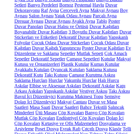
Setleri
Banyo Perdeleri
Bornoz
Peştemal
Havlu
Duvar
Dekorasyonu
Raf
Ayna
Çerçeveli Ayna
Makyaj Aynası
Boy
Aynası
Salon Aynası
Yatak Odası Aynası
Parçalı Ayna
Dresuar Aynası
Duvar Aynası
Ayaklı Ayna
Tablo
Poster
Duvar Panoları
Duvar Halısı ve Örtüsü
Duvar Kağıtları
Boyanabilir Duvar Kağıtları
3 Boyutlu Duvar Kağıtları
Duvar
Stickerları ve Etiketleri
Dekoratif Duvar Kağıtları
Yapışkanlı
Folyolar
Çocuk Odası Duvar Stickerları
Çocuk Odası Duvar
Kağıtları
Duvar Kağıdı Yapıştırıcısı
Poster Duvar Kağıtları
Ev
Düzenleme ve Saklama
Sepetler
Mutfak Sepeti
Çok Amaçlı
Sepetler
Dekoratif Sepetler
Çamaşır Sepetleri
Kutular
Makyaj
Kutusu ve Organizerleri
Plastik Kutular
Kumaş Kutular
Ayakkabı Kutuları
Oyuncak Kutuları
Saklama Kutusu
Dekoratif Kutu
Takı Kutusu
Çamaşır Kurutma Askısı
Saklama Hurçları
Hurçlar
Vakumlu Hurçlar
Halı Hurcu
Askılar
Elbise ve Aksesuar Askıları
Dekoratif Askılar
Kapı
Arkası Askıları
Yapışkanlı Askılar
Vestiyer Askısı
Takı Askısı
Bavul İçi Düzenleyici
Kurutma Makinesi Topu
Şemsiye
Dolap İçi Düzenleyici
Makyaj Çantası
Duvar ve Masa
Saatleri
Masa Saati
Duvar Saatleri
Bahçe Tekstili
Salıncak
Minderleri
Ütü Masası
Çöp Kovaları
Banyo Çöp Kovaları
Mutfak Çöp Kovaları
Endüstriyel Çöp Kovaları
Dolap İçi
Çöp Kovaları
Kırtasiye ve Ofis Malzemeleri
Dosyalama ve
Arşivleme
Poşet Dosya
Evrak Rafı
Çıtçıtlı Dosya
Klasör
Telli