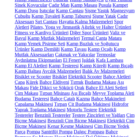
Sinek Kovucular
Çadır Matı
Kamp Masası
Pusula
Kampet
Kamp Duşu
Isıtıcılar
Kamp Çantası
Şişme Yastık
Magnezyum
Çubuğu
Kamp Tuvaleti
Kamp Taburesi
Şişme Yatak
Çadır
Aksesuarı
Sırt Çantası
Hayatta Kalma Malzemeleri
Spor
Aletleri
Pilates, Yoga ve Jimnastik
Ağırlık ve Halter Ürünleri
Fitness ve Kardiyo Ürünleri
Diğer Spor Ürünleri
Valiz ve
Bavul
Kamp Mutfak Malzemeleri
Termal Çanta
Matara
Kamp Yemek Pişirme Seti
Kamp Buzluk ve Soğutucu
Ürünler
Kamp Demliği
Kamp Tavası
Kamp Ocağı
Kamp
Mutfak Aksesuarları
Çakmak ve Yakıcılar
Termoslar
Aydınlatma Ekipmanları
El Feneri
Işıldak
Kafa Lambası
Kamp El Aletleri
Kamp Testeresi
Kamp Küreği
Kamp Bıçağı
Kamp Baltası
Avcılık Malzemeleri
Balık Av Malzemeleri
Bisiklet ve Scooter
Bisiklet
Elektrikli Scooter
Bahçe Aletleri
Çapa
Kürek
Bahçe Eldiveni
Tırmık
Budama Makası
Aşı
Makası
Fide Dikici ve Sökücü
Orak
Bahçe El Aleti Setleri
Çim Makası
Tırpan Misinası
Aşı Bıçağı
Meyve Toplama Aleti
Budama Testeresi
Bahçe Çatalı
Kazma
Bahçe Makineleri
Çapalama Makinesi
Tırpan
Çit Budama Makinesi
Hidrofor
Yaprak Toplama Makinesi
Motorlu Testere
Elektrikli
Testereler
Benzinli Testereler
Testere Zincirleri ve Yağları
Çim
Biçme Makinesi
Benzinli Çim Biçme Makinesi
Elektrikli Çim
Biçme Makinesi
Kenar Kesme Makinesi
Çim Biçme Yedek
Parça
Pompa
Santrifüj Pompa
Dalgıç Pompası
Bahçe