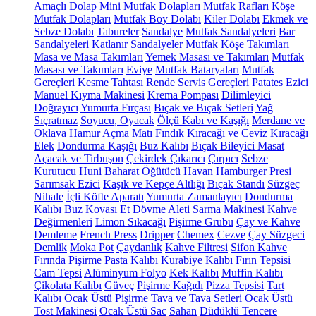
Amaçlı Dolap
Mini Mutfak Dolapları
Mutfak Rafları
Köşe
Mutfak Dolapları
Mutfak Boy Dolabı
Kiler Dolabı
Ekmek ve
Sebze Dolabı
Tabureler
Sandalye
Mutfak Sandalyeleri
Bar
Sandalyeleri
Katlanır Sandalyeler
Mutfak Köşe Takımları
Masa ve Masa Takımları
Yemek Masası ve Takımları
Mutfak
Masası ve Takımları
Eviye
Mutfak Bataryaları
Mutfak
Gereçleri
Kesme Tahtası
Rende
Servis Gereçleri
Patates Ezici
Manuel Kıyma Makinesi
Krema Pompası
Dilimleyici
Doğrayıcı
Yumurta Fırçası
Bıçak ve Bıçak Setleri
Yağ
Sıçratmaz
Soyucu, Oyacak
Ölçü Kabı ve Kaşığı
Merdane ve
Oklava
Hamur Açma Matı
Fındık Kıracağı ve Ceviz Kıracağı
Elek
Dondurma Kaşığı
Buz Kalıbı
Bıçak Bileyici Masat
Açacak ve Tirbuşon
Çekirdek Çıkarıcı
Çırpıcı
Sebze
Kurutucu
Huni
Baharat Öğütücü
Havan
Hamburger Presi
Sarımsak Ezici
Kaşık ve Kepçe Altlığı
Bıçak Standı
Süzgeç
Nihale
İçli Köfte Aparatı
Yumurta Zamanlayıcı
Dondurma
Kalıbı
Buz Kovası
Et Dövme Aleti
Sarma Makinesi
Kahve
Değirmenleri
Limon Sıkacağı
Pişirme Grubu
Çay ve Kahve
Demleme
French Press
Dripper
Chemex
Cezve
Çay Süzgeci
Demlik
Moka Pot
Çaydanlık
Kahve Filtresi
Sifon Kahve
Fırında Pişirme
Pasta Kalıbı
Kurabiye Kalıbı
Fırın Tepsisi
Cam Tepsi
Alüminyum Folyo
Kek Kalıbı
Muffin Kalıbı
Çikolata Kalıbı
Güveç
Pişirme Kağıdı
Pizza Tepsisi
Tart
Kalıbı
Ocak Üstü Pişirme
Tava ve Tava Setleri
Ocak Üstü
Tost Makinesi
Ocak Üstü Sac
Sahan
Düdüklü Tencere