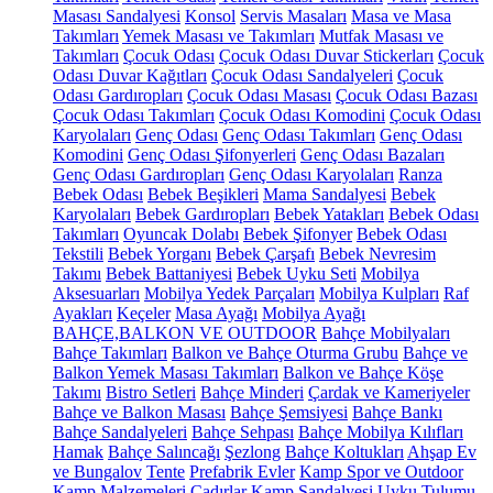
Masası Sandalyesi
Konsol
Servis Masaları
Masa ve Masa
Takımları
Yemek Masası ve Takımları
Mutfak Masası ve
Takımları
Çocuk Odası
Çocuk Odası Duvar Stickerları
Çocuk
Odası Duvar Kağıtları
Çocuk Odası Sandalyeleri
Çocuk
Odası Gardıropları
Çocuk Odası Masası
Çocuk Odası Bazası
Çocuk Odası Takımları
Çocuk Odası Komodini
Çocuk Odası
Karyolaları
Genç Odası
Genç Odası Takımları
Genç Odası
Komodini
Genç Odası Şifonyerleri
Genç Odası Bazaları
Genç Odası Gardıropları
Genç Odası Karyolaları
Ranza
Bebek Odası
Bebek Beşikleri
Mama Sandalyesi
Bebek
Karyolaları
Bebek Gardıropları
Bebek Yatakları
Bebek Odası
Takımları
Oyuncak Dolabı
Bebek Şifonyer
Bebek Odası
Tekstili
Bebek Yorganı
Bebek Çarşafı
Bebek Nevresim
Takımı
Bebek Battaniyesi
Bebek Uyku Seti
Mobilya
Aksesuarları
Mobilya Yedek Parçaları
Mobilya Kulpları
Raf
Ayakları
Keçeler
Masa Ayağı
Mobilya Ayağı
BAHÇE,BALKON VE OUTDOOR
Bahçe Mobilyaları
Bahçe Takımları
Balkon ve Bahçe Oturma Grubu
Bahçe ve
Balkon Yemek Masası Takımları
Balkon ve Bahçe Köşe
Takımı
Bistro Setleri
Bahçe Minderi
Çardak ve Kameriyeler
Bahçe ve Balkon Masası
Bahçe Şemsiyesi
Bahçe Bankı
Bahçe Sandalyeleri
Bahçe Sehpası
Bahçe Mobilya Kılıfları
Hamak
Bahçe Salıncağı
Şezlong
Bahçe Koltukları
Ahşap Ev
ve Bungalov
Tente
Prefabrik Evler
Kamp Spor ve Outdoor
Kamp Malzemeleri
Çadırlar
Kamp Sandalyesi
Uyku Tulumu