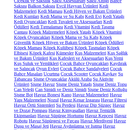
Çiçeklik ve Saksılık
Saksı Aksesuarları
Saksı Altlığı
Bahçe
Saksısı
Balkon Saksısı
Evcil Hayvan Ürünleri
Kedi
Malzemeleri
Kedi Maması
Kedi Hijyen ve Bakım Ürünleri
Kedi Kumları
Kedi Mama ve Su Kabı
Kedi Evi
Kedi Yatağı
Kedi Oyuncakları
Kedi Tuvaleti ve Aksesuarları
Kedi
Ödülleri
Kedi Tırmalaması
Kedi Vitamini
Kedi Taşıma
Çantası
Köpek Malzemeleri
Köpek Yatağı
Köpek Vitamini
Köpek Oyuncakları
Köpek Mama ve Su Kabı
Köpek
Güvenlik
Köpek Hijyen ve Bakım Ürünleri
Köpek Ödülleri
Köpek Maması
Köpek Kulübesi
Köpek Tasmaları
Köpek
Elbisesi
Köpek Kafesi
Kümesler
Kuş Malzemeleri
Kuş Sağlık
ve Bakım Ürünleri
Kuş Kafesleri ve Aksesuarları
Kuş Yemi
Kuş Suluk ve Yemlikleri
Çocuk Bahçe Oyuncakları
Kaydırak
ve Salıncak
Oyun Evleri
Çocuk Bahçe Sandalyeleri
Çocuk
Bahçe Masaları
Uçurtma
Çocuk Scooter
Çocuk Kaykay
Su
Tabancası
Şişme Oyuncaklar
Akülü Araba
Su Aktivite
Ürünleri
Şişme Havuz
Şişme Deniz Yatağı
Şişme Deniz Topu
Can Yeleği
Can Simidi ve Deniz Simidi
Şişme Deniz Kolluğu
Şişme Bot
Havuz Bonesi
Kano
Havuz Malzemeleri
Havuz
Yapı Malzemeleri
Nozul
Havuz Kenar Izgarası
Havuz Filtresi
Havuz Örtü Sistemleri
Su Perdesi
Havuz Dip Süzgeç
Havuz
ve Dozaj Pompası
Havuz Kimyasalları
Havuz Temizlik
Ekipmanları
Havuz Süpürge Hortumu
Havuz Kepçesi
Havuz
Robotu
Havuz Süpürgesi ve Fırçası
Havuz Merdiveni
Havuz
Duşu ve Masaj Jeti
Havuz Aydınlatma ve Isıtma
Havuz