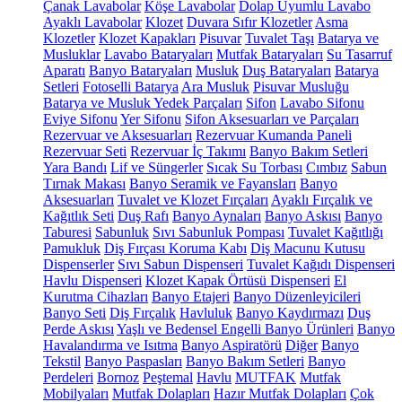
Çanak Lavabolar
Köşe Lavabolar
Dolap Uyumlu Lavabo
Ayaklı Lavabolar
Klozet
Duvara Sıfır Klozetler
Asma
Klozetler
Klozet Kapakları
Pisuvar
Tuvalet Taşı
Batarya ve
Musluklar
Lavabo Bataryaları
Mutfak Bataryaları
Su Tasarruf
Aparatı
Banyo Bataryaları
Musluk
Duş Bataryaları
Batarya
Setleri
Fotoselli Batarya
Ara Musluk
Pisuvar Musluğu
Batarya ve Musluk Yedek Parçaları
Sifon
Lavabo Sifonu
Eviye Sifonu
Yer Sifonu
Sifon Aksesuarları ve Parçaları
Rezervuar ve Aksesuarları
Rezervuar Kumanda Paneli
Rezervuar Seti
Rezervuar İç Takımı
Banyo Bakım Setleri
Yara Bandı
Lif ve Süngerler
Sıcak Su Torbası
Cımbız
Sabun
Tırnak Makası
Banyo Seramik ve Fayansları
Banyo
Aksesuarları
Tuvalet ve Klozet Fırçaları
Ayaklı Fırçalık ve
Kağıtlık Seti
Duş Rafı
Banyo Aynaları
Banyo Askısı
Banyo
Taburesi
Sabunluk
Sıvı Sabunluk Pompası
Tuvalet Kağıtlığı
Pamukluk
Diş Fırçası Koruma Kabı
Diş Macunu Kutusu
Dispenserler
Sıvı Sabun Dispenseri
Tuvalet Kağıdı Dispenseri
Havlu Dispenseri
Klozet Kapak Örtüsü Dispenseri
El
Kurutma Cihazları
Banyo Etajeri
Banyo Düzenleyicileri
Banyo Seti
Diş Fırçalık
Havluluk
Banyo Kaydırmazı
Duş
Perde Askısı
Yaşlı ve Bedensel Engelli Banyo Ürünleri
Banyo
Havalandırma ve Isıtma
Banyo Aspiratörü
Diğer
Banyo
Tekstil
Banyo Paspasları
Banyo Bakım Setleri
Banyo
Perdeleri
Bornoz
Peştemal
Havlu
MUTFAK
Mutfak
Mobilyaları
Mutfak Dolapları
Hazır Mutfak Dolapları
Çok