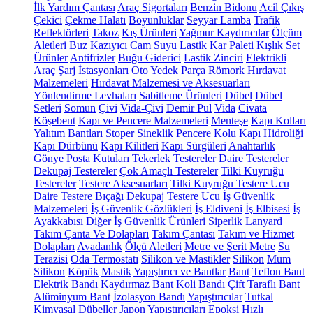
İlk Yardım Çantası
Araç Sigortaları
Benzin Bidonu
Acil Çıkış
Çekici
Çekme Halatı
Boyunluklar
Seyyar Lamba
Trafik
Reflektörleri
Takoz
Kış Ürünleri
Yağmur Kaydırıcılar
Ölçüm
Aletleri
Buz Kazıyıcı
Cam Suyu
Lastik Kar Paleti
Kışlık Set
Ürünler
Antifrizler
Buğu Giderici
Lastik Zinciri
Elektrikli
Araç Şarj İstasyonları
Oto Yedek Parça
Römork
Hırdavat
Malzemeleri
Hırdavat Malzemesi ve Aksesuarları
Yönlendirme Levhaları
Sabitleme Ürünleri
Dübel
Dübel
Setleri
Somun
Çivi
Vida-Çivi
Demir Pul
Vida
Civata
Köşebent
Kapı ve Pencere Malzemeleri
Menteşe
Kapı Kolları
Yalıtım Bantları
Stoper
Sineklik
Pencere Kolu
Kapı Hidroliği
Kapı Dürbünü
Kapı Kilitleri
Kapı Sürgüleri
Anahtarlık
Gönye
Posta Kutuları
Tekerlek
Testereler
Daire Testereler
Dekupaj Testereler
Çok Amaçlı Testereler
Tilki Kuyruğu
Testereler
Testere Aksesuarları
Tilki Kuyruğu Testere Ucu
Daire Testere Bıçağı
Dekupaj Testere Ucu
İş Güvenlik
Malzemeleri
İş Güvenlik Gözlükleri
İş Eldiveni
İş Elbisesi
İş
Ayakkabısı
Diğer İş Güvenlik Ürünleri
Siperlik
Lanyard
Takım Çanta Ve Dolapları
Takım Çantası
Takım ve Hizmet
Dolapları
Avadanlık
Ölçü Aletleri
Metre ve Şerit Metre
Su
Terazisi
Oda Termostatı
Silikon ve Mastikler
Silikon
Mum
Silikon
Köpük
Mastik
Yapıştırıcı ve Bantlar
Bant
Teflon Bant
Elektrik Bandı
Kaydırmaz Bant
Koli Bandı
Çift Taraflı Bant
Alüminyum Bant
İzolasyon Bandı
Yapıştırıcılar
Tutkal
Kimyasal Dübeller
Japon Yapıştırıcıları
Epoksi
Hızlı