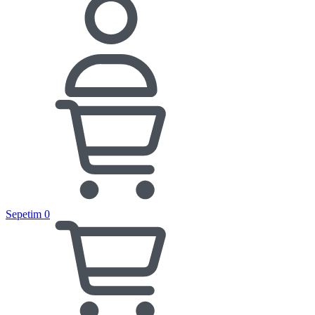
Sepetim
0