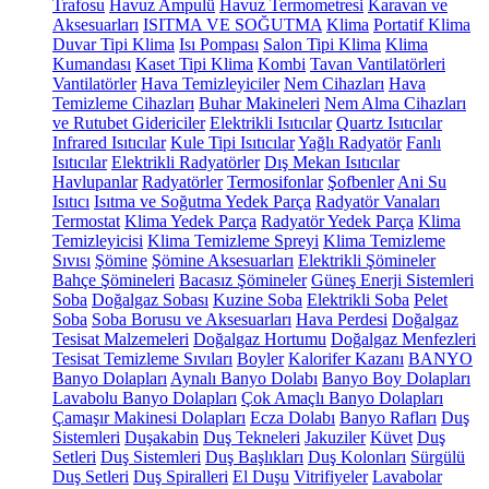
Trafosu
Havuz Ampulü
Havuz Termometresi
Karavan ve
Aksesuarları
ISITMA VE SOĞUTMA
Klima
Portatif Klima
Duvar Tipi Klima
Isı Pompası
Salon Tipi Klima
Klima
Kumandası
Kaset Tipi Klima
Kombi
Tavan Vantilatörleri
Vantilatörler
Hava Temizleyiciler
Nem Cihazları
Hava
Temizleme Cihazları
Buhar Makineleri
Nem Alma Cihazları
ve Rutubet Gidericiler
Elektrikli Isıtıcılar
Quartz Isıtıcılar
Infrared Isıtıcılar
Kule Tipi Isıtıcılar
Yağlı Radyatör
Fanlı
Isıtıcılar
Elektrikli Radyatörler
Dış Mekan Isıtıcılar
Havlupanlar
Radyatörler
Termosifonlar
Şofbenler
Ani Su
Isıtıcı
Isıtma ve Soğutma Yedek Parça
Radyatör Vanaları
Termostat
Klima Yedek Parça
Radyatör Yedek Parça
Klima
Temizleyicisi
Klima Temizleme Spreyi
Klima Temizleme
Sıvısı
Şömine
Şömine Aksesuarları
Elektrikli Şömineler
Bahçe Şömineleri
Bacasız Şömineler
Güneş Enerji Sistemleri
Soba
Doğalgaz Sobası
Kuzine Soba
Elektrikli Soba
Pelet
Soba
Soba Borusu ve Aksesuarları
Hava Perdesi
Doğalgaz
Tesisat Malzemeleri
Doğalgaz Hortumu
Doğalgaz Menfezleri
Tesisat Temizleme Sıvıları
Boyler
Kalorifer Kazanı
BANYO
Banyo Dolapları
Aynalı Banyo Dolabı
Banyo Boy Dolapları
Lavabolu Banyo Dolapları
Çok Amaçlı Banyo Dolapları
Çamaşır Makinesi Dolapları
Ecza Dolabı
Banyo Rafları
Duş
Sistemleri
Duşakabin
Duş Tekneleri
Jakuziler
Küvet
Duş
Setleri
Duş Sistemleri
Duş Başlıkları
Duş Kolonları
Sürgülü
Duş Setleri
Duş Spiralleri
El Duşu
Vitrifiyeler
Lavabolar