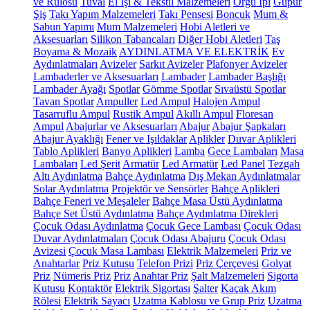
ve Rulosu
Tuval
El İşi & Tekstil Malzemeleri
Örgü İpi
Güpür
Şiş
Takı Yapım Malzemeleri
Takı Pensesi
Boncuk
Mum &
Sabun Yapımı
Mum Malzemeleri
Hobi Aletleri ve
Aksesuarları
Silikon Tabancaları
Diğer Hobi Aletleri
Taş
Boyama & Mozaik
AYDINLATMA VE ELEKTRİK
Ev
Aydınlatmaları
Avizeler
Sarkıt Avizeler
Plafonyer Avizeler
Lambaderler ve Aksesuarları
Lambader
Lambader Başlığı
Lambader Ayağı
Spotlar
Gömme Spotlar
Sıvaüstü Spotlar
Tavan Spotlar
Ampuller
Led Ampul
Halojen Ampul
Tasarruflu Ampul
Rustik Ampul
Akıllı Ampul
Floresan
Ampul
Abajurlar ve Aksesuarları
Abajur
Abajur Şapkaları
Abajur Ayaklığı
Fener ve Işıldaklar
Aplikler
Duvar Aplikleri
Tablo Aplikleri
Banyo Aplikleri
Lamba
Gece Lambaları
Masa
Lambaları
Led Şerit
Armatür
Led Armatür
Led Panel
Tezgah
Altı Aydınlatma
Bahçe Aydınlatma
Dış Mekan Aydınlatmalar
Solar Aydınlatma
Projektör ve Sensörler
Bahçe Aplikleri
Bahçe Feneri ve Meşaleler
Bahçe Masa Üstü Aydınlatma
Bahçe Set Üstü Aydınlatma
Bahçe Aydınlatma Direkleri
Çocuk Odası Aydınlatma
Çocuk Gece Lambası
Çocuk Odası
Duvar Aydınlatmaları
Çocuk Odası Abajuru
Çocuk Odası
Avizesi
Çocuk Masa Lambası
Elektrik Malzemeleri
Priz ve
Anahtarlar
Priz Kutusu
Telefon Prizi
Priz Çerçevesi
Golyat
Priz
Nümeris Priz
Priz
Anahtar Priz
Şalt Malzemeleri
Sigorta
Kutusu
Kontaktör
Elektrik Sigortası
Şalter
Kaçak Akım
Rölesi
Elektrik Sayacı
Uzatma Kablosu ve Grup Priz
Uzatma