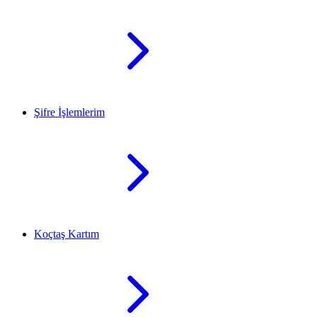
Şifre İşlemlerim
Koçtaş Kartım