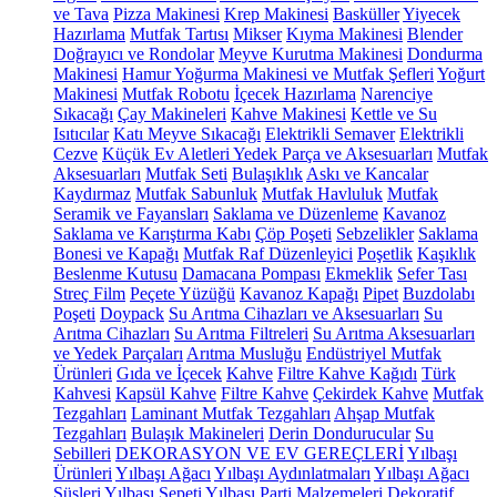
ve Tava
Pizza Makinesi
Krep Makinesi
Basküller
Yiyecek
Hazırlama
Mutfak Tartısı
Mikser
Kıyma Makinesi
Blender
Doğrayıcı ve Rondolar
Meyve Kurutma Makinesi
Dondurma
Makinesi
Hamur Yoğurma Makinesi ve Mutfak Şefleri
Yoğurt
Makinesi
Mutfak Robotu
İçecek Hazırlama
Narenciye
Sıkacağı
Çay Makineleri
Kahve Makinesi
Kettle ve Su
Isıtıcılar
Katı Meyve Sıkacağı
Elektrikli Semaver
Elektrikli
Cezve
Küçük Ev Aletleri Yedek Parça ve Aksesuarları
Mutfak
Aksesuarları
Mutfak Seti
Bulaşıklık
Askı ve Kancalar
Kaydırmaz
Mutfak Sabunluk
Mutfak Havluluk
Mutfak
Seramik ve Fayansları
Saklama ve Düzenleme
Kavanoz
Saklama ve Karıştırma Kabı
Çöp Poşeti
Sebzelikler
Saklama
Bonesi ve Kapağı
Mutfak Raf Düzenleyici
Poşetlik
Kaşıklık
Beslenme Kutusu
Damacana Pompası
Ekmeklik
Sefer Tası
Streç Film
Peçete Yüzüğü
Kavanoz Kapağı
Pipet
Buzdolabı
Poşeti
Doypack
Su Arıtma Cihazları ve Aksesuarları
Su
Arıtma Cihazları
Su Arıtma Filtreleri
Su Arıtma Aksesuarları
ve Yedek Parçaları
Arıtma Musluğu
Endüstriyel Mutfak
Ürünleri
Gıda ve İçecek
Kahve
Filtre Kahve Kağıdı
Türk
Kahvesi
Kapsül Kahve
Filtre Kahve
Çekirdek Kahve
Mutfak
Tezgahları
Laminant Mutfak Tezgahları
Ahşap Mutfak
Tezgahları
Bulaşık Makineleri
Derin Dondurucular
Su
Sebilleri
DEKORASYON VE EV GEREÇLERİ
Yılbaşı
Ürünleri
Yılbaşı Ağacı
Yılbaşı Aydınlatmaları
Yılbaşı Ağacı
Süsleri
Yılbaşı Sepeti
Yılbaşı Parti Malzemeleri
Dekoratif