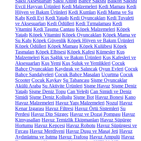
Saksı Aksesuarları
Saksı Altlığı
Bahçe Saksısı
Balkon Saksısı
Evcil Hayvan Ürünleri
Kedi Malzemeleri
Kedi Maması
Kedi
Hijyen ve Bakım Ürünleri
Kedi Kumları
Kedi Mama ve Su
Kabı
Kedi Evi
Kedi Yatağı
Kedi Oyuncakları
Kedi Tuvaleti
ve Aksesuarları
Kedi Ödülleri
Kedi Tırmalaması
Kedi
Vitamini
Kedi Taşıma Çantası
Köpek Malzemeleri
Köpek
Yatağı
Köpek Vitamini
Köpek Oyuncakları
Köpek Mama ve
Su Kabı
Köpek Güvenlik
Köpek Hijyen ve Bakım Ürünleri
Köpek Ödülleri
Köpek Maması
Köpek Kulübesi
Köpek
Tasmaları
Köpek Elbisesi
Köpek Kafesi
Kümesler
Kuş
Malzemeleri
Kuş Sağlık ve Bakım Ürünleri
Kuş Kafesleri ve
Aksesuarları
Kuş Yemi
Kuş Suluk ve Yemlikleri
Çocuk
Bahçe Oyuncakları
Kaydırak ve Salıncak
Oyun Evleri
Çocuk
Bahçe Sandalyeleri
Çocuk Bahçe Masaları
Uçurtma
Çocuk
Scooter
Çocuk Kaykay
Su Tabancası
Şişme Oyuncaklar
Akülü Araba
Su Aktivite Ürünleri
Şişme Havuz
Şişme Deniz
Yatağı
Şişme Deniz Topu
Can Yeleği
Can Simidi ve Deniz
Simidi
Şişme Deniz Kolluğu
Şişme Bot
Havuz Bonesi
Kano
Havuz Malzemeleri
Havuz Yapı Malzemeleri
Nozul
Havuz
Kenar Izgarası
Havuz Filtresi
Havuz Örtü Sistemleri
Su
Perdesi
Havuz Dip Süzgeç
Havuz ve Dozaj Pompası
Havuz
Kimyasalları
Havuz Temizlik Ekipmanları
Havuz Süpürge
Hortumu
Havuz Kepçesi
Havuz Robotu
Havuz Süpürgesi ve
Fırçası
Havuz Merdiveni
Havuz Duşu ve Masaj Jeti
Havuz
Aydınlatma ve Isıtma
Havuz Trafosu
Havuz Ampulü
Havuz