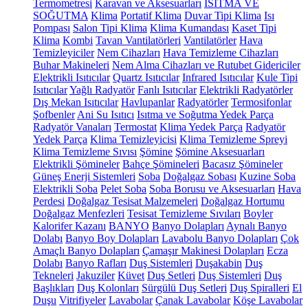
Termometresi
Karavan ve Aksesuarları
ISITMA VE
SOĞUTMA
Klima
Portatif Klima
Duvar Tipi Klima
Isı
Pompası
Salon Tipi Klima
Klima Kumandası
Kaset Tipi
Klima
Kombi
Tavan Vantilatörleri
Vantilatörler
Hava
Temizleyiciler
Nem Cihazları
Hava Temizleme Cihazları
Buhar Makineleri
Nem Alma Cihazları ve Rutubet Gidericiler
Elektrikli Isıtıcılar
Quartz Isıtıcılar
Infrared Isıtıcılar
Kule Tipi
Isıtıcılar
Yağlı Radyatör
Fanlı Isıtıcılar
Elektrikli Radyatörler
Dış Mekan Isıtıcılar
Havlupanlar
Radyatörler
Termosifonlar
Şofbenler
Ani Su Isıtıcı
Isıtma ve Soğutma Yedek Parça
Radyatör Vanaları
Termostat
Klima Yedek Parça
Radyatör
Yedek Parça
Klima Temizleyicisi
Klima Temizleme Spreyi
Klima Temizleme Sıvısı
Şömine
Şömine Aksesuarları
Elektrikli Şömineler
Bahçe Şömineleri
Bacasız Şömineler
Güneş Enerji Sistemleri
Soba
Doğalgaz Sobası
Kuzine Soba
Elektrikli Soba
Pelet Soba
Soba Borusu ve Aksesuarları
Hava
Perdesi
Doğalgaz Tesisat Malzemeleri
Doğalgaz Hortumu
Doğalgaz Menfezleri
Tesisat Temizleme Sıvıları
Boyler
Kalorifer Kazanı
BANYO
Banyo Dolapları
Aynalı Banyo
Dolabı
Banyo Boy Dolapları
Lavabolu Banyo Dolapları
Çok
Amaçlı Banyo Dolapları
Çamaşır Makinesi Dolapları
Ecza
Dolabı
Banyo Rafları
Duş Sistemleri
Duşakabin
Duş
Tekneleri
Jakuziler
Küvet
Duş Setleri
Duş Sistemleri
Duş
Başlıkları
Duş Kolonları
Sürgülü Duş Setleri
Duş Spiralleri
El
Duşu
Vitrifiyeler
Lavabolar
Çanak Lavabolar
Köşe Lavabolar