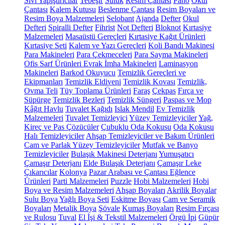
Sıvı Yapıştırıcılar
Tebeşir
Suluk
Resim Çantası
Pano
Okul
Çantası
Kalem Kutusu
Beslenme Çantası
Resim Boyaları ve
Resim Boya Malzemeleri
Selobant
Ajanda
Defter
Okul
Defteri
Spiralli Defter
Fihrist
Not Defteri
Bloknot
Kırtasiye
Malzemeleri
Masaüstü Gereçleri
Kırtasiye Kağıt Ürünleri
Kırtasiye Seti
Kalem ve Yazı Gereçleri
Koli Bandı Makinesi
Para Makineleri
Para Çekmeceleri
Para Sayma Makineleri
Ofis Sarf Ürünleri
Evrak İmha Makineleri
Laminasyon
Makineleri
Barkod Okuyucu
Temizlik Gereçleri ve
Ekipmanları
Temizlik Eldiveni
Temizlik Kovası
Temizlik,
Ovma Teli
Tüy Toplama Ürünleri
Faraş
Çekpas
Fırça ve
Süpürge
Temizlik Bezleri
Temizlik Süngeri
Paspas ve Mop
Kâğıt Havlu
Tuvalet Kağıdı
Islak Mendil
Ev Temizlik
Malzemeleri
Tuvalet Temizleyici
Yüzey Temizleyiciler
Yağ,
Kireç ve Pas Çözücüler
Çubuklu Oda Kokusu
Oda Kokusu
Halı Temizleyiciler
Ahşap Temizleyiciler ve Bakım Ürünleri
Cam ve Parlak Yüzey Temizleyiciler
Mutfak ve Banyo
Temizleyiciler
Bulaşık Makinesi Deterjanı
Yumuşatıcı
Çamaşır Deterjanı
Elde Bulaşık Deterjanı
Çamaşır Leke
Çıkarıcılar
Kolonya
Pazar Arabası ve Çantası
Eğlence
Ürünleri
Parti Malzemeleri
Puzzle
Hobi Malzemeleri
Hobi
Boya ve Resim Malzemeleri
Ahşap Boyaları
Akrilik Boyalar
Sulu Boya
Yağlı Boya Seti
Eskitme Boyası
Cam ve Seramik
Boyaları
Metalik Boya
Şövale
Kumaş Boyaları
Resim Fırçası
ve Rulosu
Tuval
El İşi & Tekstil Malzemeleri
Örgü İpi
Güpür