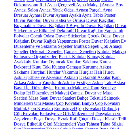
Dekorasyonu
Raf
Ayna
Çerçeveli Ayna
Makyaj Aynası
Boy
Aynası
Salon Aynası
Yatak Odası Aynası
Parçalı Ayna
Dresuar Aynası
Duvar Aynası
Ayaklı Ayna
Tablo
Poster
Duvar Panoları
Duvar Halısı ve Örtüsü
Duvar Kağıtları
Boyanabilir Duvar Kağıtları
3 Boyutlu Duvar Kağıtları
Duvar
Stickerları ve Etiketleri
Dekoratif Duvar Kağıtları
Yapışkanlı
Folyolar
Çocuk Odası Duvar Stickerları
Çocuk Odası Duvar
Kağıtları
Duvar Kağıdı Yapıştırıcısı
Poster Duvar Kağıtları
Ev
Düzenleme ve Saklama
Sepetler
Mutfak Sepeti
Çok Amaçlı
Sepetler
Dekoratif Sepetler
Çamaşır Sepetleri
Kutular
Makyaj
Kutusu ve Organizerleri
Plastik Kutular
Kumaş Kutular
Ayakkabı Kutuları
Oyuncak Kutuları
Saklama Kutusu
Dekoratif Kutu
Takı Kutusu
Çamaşır Kurutma Askısı
Saklama Hurçları
Hurçlar
Vakumlu Hurçlar
Halı Hurcu
Askılar
Elbise ve Aksesuar Askıları
Dekoratif Askılar
Kapı
Arkası Askıları
Yapışkanlı Askılar
Vestiyer Askısı
Takı Askısı
Bavul İçi Düzenleyici
Kurutma Makinesi Topu
Şemsiye
Dolap İçi Düzenleyici
Makyaj Çantası
Duvar ve Masa
Saatleri
Masa Saati
Duvar Saatleri
Bahçe Tekstili
Salıncak
Minderleri
Ütü Masası
Çöp Kovaları
Banyo Çöp Kovaları
Mutfak Çöp Kovaları
Endüstriyel Çöp Kovaları
Dolap İçi
Çöp Kovaları
Kırtasiye ve Ofis Malzemeleri
Dosyalama ve
Arşivleme
Poşet Dosya
Evrak Rafı
Çıtçıtlı Dosya
Klasör
Telli
Dosya
Etiketlik
Okul Malzemeleri
Yazı Tahtası
Tahta Silgisi