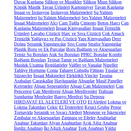
Duvar Kaplama
Silikon ve Mastikler
Silikon
Mum Silikon
Köpük
Mastik
Tavan Ürünleri
Kartonpiyer
Tavan Kaplama
İnşaat ve İzolasyon
İzolasyon Malzemeleri
Su Yalıtım
Malzemeleri
Isı Yalıtım Malzemeleri
Ses Yalıtım Malzemeleri
İnşaat Malzemeleri
Alçı
Cam Tuğla
Çimento
Beton Harcı
Çatı
Kaplama Malzemeleri
İnşaat Kimyasalları
İnşaat Temizlik
Ürünleri
Lavabo Çözücü
Harç ve Sıva Çözücü
Çok Amaçlı
Temizlik
Yağlayıcı ve Pas Çözücü
Yapı Kimyasalları
Derz
Dolgu
Seramik Yapıştırıcılar
Sıvı Conta
Strafor Yapıştırılar
Plastik Boru ve Ek Parçalar
Boru Bağlantı ve Aksesuarları
Temiz Su Boruları
Atık Su Boruları
PPRC Borular
Kombi
Bağlantı Boruları
Tesisat Tamir ve Bağlantı Malzemeleri
Musluk Uzatma
Regülatörler
Valfler ve Vanalar
Nipeller
Tahliye Hortumu
Conta
Taharet Çubuğu
Fittings
Tıpalar ve
Süzgeçler
İnşaat Makineleri
Elektrikli Vinçler
Taşıma
Arabaları
Caraskallar
Havlupanlar
Ahşaplar
Masif Paneller
Keresteler
Ahşap Seperatörler
Ahşap Çatı Malzemeleri
Çatı
Penceresi
Çatı Merdiveni
Ahşap Merdivenler
Trabzan
Sundurma
Menfezler
Banyo Menfezi
Su Deposu
HIRDAVAT EL ALETLERİ VE OTO
El Aletleri
Lokma ve
Lokma Takımları
Çekiç
El Testereleri
Kesici Grubu
Pense
Tornavida
Seramik ve Sıvacı Aletleri
Mengene ve İşkenceler
Zımbalar ve Aksesuarları
Zımpara ve Eğeler
Anahtarlar
Anahtar Takımları
Alyan Anahtarları
Açık Ağız Anahtar
İngiliz Anahtarı
İki Ağızlı Anahtar
Tork Anahtarı
Yıldız