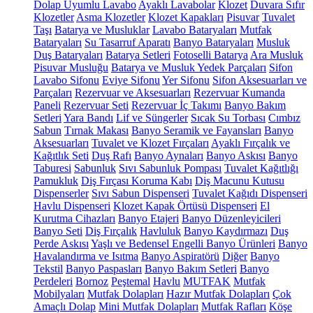
Dolap Uyumlu Lavabo
Ayaklı Lavabolar
Klozet
Duvara Sıfır
Klozetler
Asma Klozetler
Klozet Kapakları
Pisuvar
Tuvalet
Taşı
Batarya ve Musluklar
Lavabo Bataryaları
Mutfak
Bataryaları
Su Tasarruf Aparatı
Banyo Bataryaları
Musluk
Duş Bataryaları
Batarya Setleri
Fotoselli Batarya
Ara Musluk
Pisuvar Musluğu
Batarya ve Musluk Yedek Parçaları
Sifon
Lavabo Sifonu
Eviye Sifonu
Yer Sifonu
Sifon Aksesuarları ve
Parçaları
Rezervuar ve Aksesuarları
Rezervuar Kumanda
Paneli
Rezervuar Seti
Rezervuar İç Takımı
Banyo Bakım
Setleri
Yara Bandı
Lif ve Süngerler
Sıcak Su Torbası
Cımbız
Sabun
Tırnak Makası
Banyo Seramik ve Fayansları
Banyo
Aksesuarları
Tuvalet ve Klozet Fırçaları
Ayaklı Fırçalık ve
Kağıtlık Seti
Duş Rafı
Banyo Aynaları
Banyo Askısı
Banyo
Taburesi
Sabunluk
Sıvı Sabunluk Pompası
Tuvalet Kağıtlığı
Pamukluk
Diş Fırçası Koruma Kabı
Diş Macunu Kutusu
Dispenserler
Sıvı Sabun Dispenseri
Tuvalet Kağıdı Dispenseri
Havlu Dispenseri
Klozet Kapak Örtüsü Dispenseri
El
Kurutma Cihazları
Banyo Etajeri
Banyo Düzenleyicileri
Banyo Seti
Diş Fırçalık
Havluluk
Banyo Kaydırmazı
Duş
Perde Askısı
Yaşlı ve Bedensel Engelli Banyo Ürünleri
Banyo
Havalandırma ve Isıtma
Banyo Aspiratörü
Diğer
Banyo
Tekstil
Banyo Paspasları
Banyo Bakım Setleri
Banyo
Perdeleri
Bornoz
Peştemal
Havlu
MUTFAK
Mutfak
Mobilyaları
Mutfak Dolapları
Hazır Mutfak Dolapları
Çok
Amaçlı Dolap
Mini Mutfak Dolapları
Mutfak Rafları
Köşe