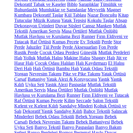
Dekoratif Tabak ve Kaseler
Biblo
Şaraplıklar
Tütsülük ve
Buhurdanlık
Mumluklar ve Şamdanlar
Meyvelik
Magnet
Kumbara
Dekoratif Taşlar
Kül Tablası
Nazar Boncuğu
Kitap
Tutucular
Müzik Kutusu
Yatak Tepsisi
Kokulu Taşlar
Ahşap
Dekorasyon Ürünleri
Duvar Süsleri
Cansız Manken
Mutfak
Tekstili
Amerikan Servis
Masa Örtüleri
Mutfak Önlüğü
Mutfak Havlusu ve Kurulama Bezi
Runner
Fırın Eldiveni ve
Tutacak
Raf Örtüsü
Kumaş Peçete
Ev Tekstili
Perde
Stor
Perde
Jaluziler
Tül Perde
Perde Aksesuarları
Fon Perde
Rustik Perde
Çocuk Odası Perdesi
Güneşlik
Mutfak Perdeleri
Halı
Yolluk
Mutfak Halısı
Makine Halısı
Shaggy Halı
Jüt ve
Hasır Halı
Çocuk Odası Halıları
Halı Kaydırmazı
El Halısı
Deri Halı
Halı Örtüsü
Bambu Halı
Yatak Odası Tekstili
Yorgan
Nevresim Takımı
Pike ve Pike Takımı
Yatak Örtüsü
Çarşaf
Battaniye
Yatak Alezi & Koruyucusu
Yastık
Yastık
Kılıfı
Uyku Seti
Yastık Alezi
Paspaslar
Mutfak Tekstili
Amerikan Servis
Masa Örtüleri
Mutfak Önlüğü
Mutfak
Havlusu ve Kurulama Bezi
Runner
Fırın Eldiveni ve Tutacak
Raf Örtüsü
Kumaş Peçete
Kilim
Seccade
Salon Tekstili
Kırlent ve Kırlent Kılıfı
Sandalye Minderi
Koltuk Örtüsü ve
Şalı
Dekoratif Yastık
Sandalye Kılıfı
Bahçe Tekstili
Salıncak
Minderleri
Bebek Odası Tekstili
Bebek Yorganı
Bebek
Çarşafı
Bebek Nevresim Takımı
Bebek Battaniyesi
Bebek
Uyku Seti
Banyo Tekstil
Banyo Paspasları
Banyo Bakım
Setleri
Banyo Perdeleri
Bornoz
Peştemal
Havlu
Duvar