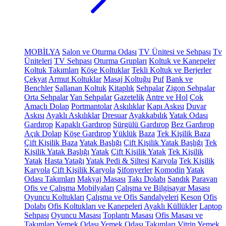
MOBİLYA
Salon ve Oturma Odası
TV Ünitesi ve Sehpası
Tv
Üniteleri
TV Sehpası
Oturma Grupları
Koltuk ve Kanepeler
Koltuk Takımları
Köşe Koltuklar
Tekli Koltuk ve Berjerler
Çekyat
Armut Koltuklar
Masaj Koltuğu
Puf
Bank ve
Benchler
Sallanan Koltuk
Kitaplık
Sehpalar
Zigon Sehpalar
Orta Sehpalar
Yan Sehpalar
Gazetelik
Antre ve Hol
Çok
Amaçlı Dolap
Portmantolar
Askılıklar
Kapı Askısı
Duvar
Askısı
Ayaklı Askılıklar
Dresuar
Ayakkabılık
Yatak Odası
Gardırop
Kapaklı Gardırop
Sürgülü Gardırop
Bez Gardırop
Açık Dolap
Köşe Gardırop
Yüklük
Baza
Tek Kişilik Baza
Çift Kişilik Baza
Yatak Başlığı
Çift Kişilik Yatak Başlığı
Tek
Kişilik Yatak Başlığı
Yatak
Çift Kişilik Yatak
Tek Kişilik
Yatak
Hasta Yatağı
Yatak Pedi & Şiltesi
Karyola
Tek Kişilik
Karyola
Çift Kişilik Karyola
Şifonyerler
Komodin
Yatak
Odası Takımları
Makyaj Masası
Takı Dolabı
Sandık
Paravan
Ofis ve Çalışma Mobilyaları
Çalışma ve Bilgisayar Masası
Oyuncu Koltukları
Çalışma ve Ofis Sandalyeleri
Keson
Ofis
Dolabı
Ofis Koltukları ve Kanepeleri
Ayaklı Küllükler
Laptop
Sehpası
Oyuncu Masası
Toplantı Masası
Ofis Masası ve
Takımları
Yemek Odası
Yemek Odası Takımları
Vitrin
Yemek