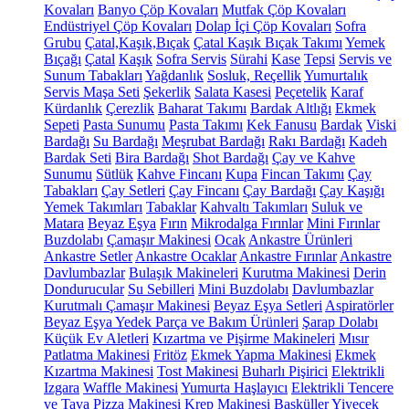
Kovaları
Banyo Çöp Kovaları
Mutfak Çöp Kovaları
Endüstriyel Çöp Kovaları
Dolap İçi Çöp Kovaları
Sofra
Grubu
Çatal,Kaşık,Bıçak
Çatal Kaşık Bıçak Takımı
Yemek
Bıçağı
Çatal
Kaşık
Sofra Servis
Sürahi
Kase
Tepsi
Servis ve
Sunum Tabakları
Yağdanlık
Sosluk, Reçellik
Yumurtalık
Servis Maşa Seti
Şekerlik
Salata Kasesi
Peçetelik
Karaf
Kürdanlık
Çerezlik
Baharat Takımı
Bardak Altlığı
Ekmek
Sepeti
Pasta Sunumu
Pasta Takımı
Kek Fanusu
Bardak
Viski
Bardağı
Su Bardağı
Meşrubat Bardağı
Rakı Bardağı
Kadeh
Bardak Seti
Bira Bardağı
Shot Bardağı
Çay ve Kahve
Sunumu
Sütlük
Kahve Fincanı
Kupa
Fincan Takımı
Çay
Tabakları
Çay Setleri
Çay Fincanı
Çay Bardağı
Çay Kaşığı
Yemek Takımları
Tabaklar
Kahvaltı Takımları
Suluk ve
Matara
Beyaz Eşya
Fırın
Mikrodalga Fırınlar
Mini Fırınlar
Buzdolabı
Çamaşır Makinesi
Ocak
Ankastre Ürünleri
Ankastre Setler
Ankastre Ocaklar
Ankastre Fırınlar
Ankastre
Davlumbazlar
Bulaşık Makineleri
Kurutma Makinesi
Derin
Dondurucular
Su Sebilleri
Mini Buzdolabı
Davlumbazlar
Kurutmalı Çamaşır Makinesi
Beyaz Eşya Setleri
Aspiratörler
Beyaz Eşya Yedek Parça ve Bakım Ürünleri
Şarap Dolabı
Küçük Ev Aletleri
Kızartma ve Pişirme Makineleri
Mısır
Patlatma Makinesi
Fritöz
Ekmek Yapma Makinesi
Ekmek
Kızartma Makinesi
Tost Makinesi
Buharlı Pişirici
Elektrikli
Izgara
Waffle Makinesi
Yumurta Haşlayıcı
Elektrikli Tencere
ve Tava
Pizza Makinesi
Krep Makinesi
Basküller
Yiyecek