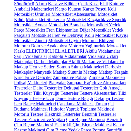
Söndürücü
Alarm
Kasa ve Kilitler
Çelik Kasa
Kilit
Kutu ve
Ambalaj Malzemeleri
Kargo Kutusu
Kargo Poşeti
Koli
Motosiklet Ürünleri
Motorsiklet Aksesuarları
Motosiklet
Kilidi
Motosiklet Stickerları
Motosiklet Rüzgarlık ve Siperlik
Motosiklet Aynası
Motosiklet Brandası
Motorsiklet Yedek
Parça
Motosiklet Fren Ekipmanları
Diğer Motosiklet Yedek
Parçaları
Motosiklet Fren ve Debriyaj Kolu
Motosiklet Kayışı
Motosiklet Zinciri
Motosiklet Giyim
Motorcu Eldiveni
Motorcu Botu ve Ayakkabısı
Motorcu Yağmurluk
Motosiklet
Kaskı
ELEKTRİKLİ EL ALETLERİ
Akülü Vidalamalar
Şarjlı Vidalamalar
Kablolu Vidalamalar
Vidalama Uçları
Matkaplar
Darbeli Matkaplar
Akülü Matkap ve Vidalamalar
Matkap Ucu ve Setleri
Somun Sıkma Makineleri
Darbesiz
Matkaplar
Manyetik Matkap
Sütunlu Matkap
Matkap Tezgahı
Kırıcılar ve Deliciler
Zımpara ve Polisaj
Zımpara Makineleri
Polisaj Makineleri
Planyalar
Zımpara Kağıdı ve Aksesuarları
Testereler
Daire Testereler
Dekupaj Testereler
Çok Amaçlı
Testereler
Tilki Kuyruğu Testereler
Testere Aksesuarları
Tilki
Kuyruğu Testere Ucu
Daire Testere Bıçağı
Dekupaj Testere
Ucu
Bahçe Makineleri
Çapalama Makinesi
Tırpan
Çit
Budama Makinesi
Hidrofor
Yaprak Toplama Makinesi
Motorlu Testere
Elektrikli Testereler
Benzinli Testereler
Testere Zincirleri ve Yağları
Çim Biçme Makinesi
Benzinli
Çim Biçme Makinesi
Elektrikli Çim Biçme Makinesi
Kenar
Kesme Makinesi
Çim Biçme Yedek Parça
Pompa
Santrifüj