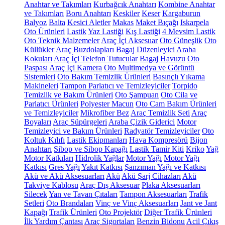
Anahtar ve Takımları
Kurbağcık Anahtarı
Kombine Anahtar
ve Takımları
Boru Anahtarı
Keskiler
Keser
Kargaburun
Balyoz
Balta
Kesici Aletler
Makas
Maket Bıçağı
Iskarpela
Oto Ürünleri
Lastik
Yaz Lastiği
Kış Lastiği
4 Mevsim Lastik
Oto Teknik Malzemeler
Araç İçi Aksesuar
Oto Güneşlik
Oto
Küllükler
Araç Buzdolapları
Bagaj Düzenleyici
Araba
Kokuları
Araç İçi Telefon Tutucular
Bagaj Havuzu
Oto
Paspası
Araç İçi Kamera
Oto Multimedya ve Görüntü
Sistemleri
Oto Bakım Temizlik Ürünleri
Basınçlı Yıkama
Makineleri
Tampon Parlatıcı ve Temizleyiciler
Torpido
Temizlik ve Bakım Ürünleri
Oto Şampuan
Oto Cila ve
Parlatıcı Ürünleri
Polyester Macun
Oto Cam Bakım Ürünleri
ve Temizleyiciler
Mikrofiber Bez
Araç Temizlik Seti
Araç
Boyaları
Araç Süpürgeleri
Araba Çizik Giderici
Motor
Temizleyici ve Bakım Ürünleri
Radyatör Temizleyiciler
Oto
Koltuk Kılıfı
Lastik Ekipmanları
Hava Kompresörü
Bijon
Anahtarı
Sibop ve Sibop Kapağı
Lastik Tamir Kiti
Kriko
Yağ
Motor Katkıları
Hidrolik Yağlar
Motor Yağı
Motor Yağı
Katkısı
Gres Yağı
Yakıt Katkısı
Şanzıman Yağı ve Katkısı
Akü ve Akü Aksesuarları
Akü
Akü Şarj Cihazları
Akü
Takviye Kablosu
Araç Dış Aksesuar
Plaka Aksesuarları
Silecek
Yan ve Tavan Çıtaları
Tampon Aksesuarları
Trafik
Setleri
Oto Brandaları
Vinç ve Vinç Aksesuarları
Jant ve Jant
Kapağı
Trafik Ürünleri
Oto Projektör
Diğer Trafik Ürünleri
İlk Yardım Çantası
Araç Sigortaları
Benzin Bidonu
Acil Çıkış