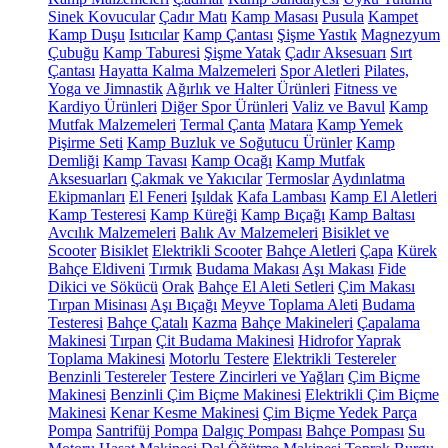
Sinek Kovucular
Çadır Matı
Kamp Masası
Pusula
Kampet
Kamp Duşu
Isıtıcılar
Kamp Çantası
Şişme Yastık
Magnezyum
Çubuğu
Kamp Taburesi
Şişme Yatak
Çadır Aksesuarı
Sırt
Çantası
Hayatta Kalma Malzemeleri
Spor Aletleri
Pilates,
Yoga ve Jimnastik
Ağırlık ve Halter Ürünleri
Fitness ve
Kardiyo Ürünleri
Diğer Spor Ürünleri
Valiz ve Bavul
Kamp
Mutfak Malzemeleri
Termal Çanta
Matara
Kamp Yemek
Pişirme Seti
Kamp Buzluk ve Soğutucu Ürünler
Kamp
Demliği
Kamp Tavası
Kamp Ocağı
Kamp Mutfak
Aksesuarları
Çakmak ve Yakıcılar
Termoslar
Aydınlatma
Ekipmanları
El Feneri
Işıldak
Kafa Lambası
Kamp El Aletleri
Kamp Testeresi
Kamp Küreği
Kamp Bıçağı
Kamp Baltası
Avcılık Malzemeleri
Balık Av Malzemeleri
Bisiklet ve
Scooter
Bisiklet
Elektrikli Scooter
Bahçe Aletleri
Çapa
Kürek
Bahçe Eldiveni
Tırmık
Budama Makası
Aşı Makası
Fide
Dikici ve Sökücü
Orak
Bahçe El Aleti Setleri
Çim Makası
Tırpan Misinası
Aşı Bıçağı
Meyve Toplama Aleti
Budama
Testeresi
Bahçe Çatalı
Kazma
Bahçe Makineleri
Çapalama
Makinesi
Tırpan
Çit Budama Makinesi
Hidrofor
Yaprak
Toplama Makinesi
Motorlu Testere
Elektrikli Testereler
Benzinli Testereler
Testere Zincirleri ve Yağları
Çim Biçme
Makinesi
Benzinli Çim Biçme Makinesi
Elektrikli Çim Biçme
Makinesi
Kenar Kesme Makinesi
Çim Biçme Yedek Parça
Pompa
Santrifüj Pompa
Dalgıç Pompası
Bahçe Pompası
Su