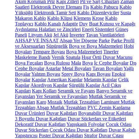
Akım Korumalı Priz
Kapı Zilleri
Pil ve Şarj Cihazları
Zaman
Saatleri
Elektronik Devre Elemanı
Fiş
Kablo Pabucu
Kablo
Yüksüğü
Elektronik Tamir Seti
Kablo Düzenleyiciler
Susta
Makaron Kablo
Kablo Klipsi
Klemens
Kroşe
Kablo
Toplayıcı
Kablo Kanalı
Adaptör
Duy
Buat Kutusu ve Kapağı
Aydınlatma Halatları ve Zincirleri
Enerji Sistemleri
Güneş
Paneli
Lityum Akü
Jel Akü
İnverter
Tavan Vantilatörleri
AHŞAP VE İNŞAAT
Ahşap Yer Döşeme
Parke
Parke Profil
ve Aksesuarları
Süpürgelik
Boya ve Boya Malzemeleri
Hobi
Boyaları
Tempare Boyası
Boya Malzemeleri
Tinerler
Maskeleme Bandı
Vernik
Spatula
Hışır Örtü
Duvar Macunu
Boya Fırçaları
Boya Rulosu
Mala
Boya
İç Cephe Boyalar
Dış
Cephe Boyalar
Astarlar
Metal Boyaları
Tavan Boyaları
Yağlı
Boyalar
Yalıtım Boyası
Sprey Boya
Kapı Boyası
Epoksi
Boyalar
Kapılar
Amerikan Kapılar
Melamin Kapılar
Çelik
Kapılar
Akordiyon Kapılar
Sürgülü Kapılar
Acil Çıkış
Kapıları
Kapı Kolları
Seramik ve Fayans
Banyo Seramik ve
Fayansları
Yer Seramik ve Fayansları
Mutfak Seramik ve
Fayansları
Karo
Mozaik
Mutfak Tezgahları
Laminant Mutfak
Tezgahları
Ahşap Mutfak Tezgahları
PVC Zemin Kaplama
Duvar Ürünleri
Duvar Kağıtları
Boyanabilir Duvar Kağıtları
3 Boyutlu Duvar Kağıtları
Duvar Stickerları ve Etiketleri
Dekoratif Duvar Kağıtları
Yapışkanlı Folyolar
Çocuk Odası
Duvar Stickerları
Çocuk Odası Duvar Kağıtları
Duvar Kağıdı
Yapıştırıcısı
Poster Duvar Kağıtları
Strafor
Duvar Çıtası