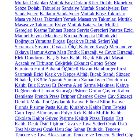
Mutfak Dolapları
Mutfak Boy Dolabı
Kiler Dolabı
Ekmek ve
Sebze Dolabı
Tabureler
Sandalye
Mutfak Sandalyeleri
Bar
Sandalyeleri
Katlanır Sandalyeler
Mutfak Köşe Takımları
Masa ve Masa Takımları
Yemek Masası ve Takımları
Mutfak
Masası ve Takımları
Eviye
Mutfak Bataryaları
Mutfak
Gereçleri
Kesme Tahtası
Rende
Servis Gereçleri
Patates Ezici
Manuel Kıyma Makinesi
Krema Pompası
Dilimleyici
Doğrayıcı
Yumurta Fırçası
Bıçak ve Bıçak Setleri
Yağ
Sıçratmaz
Soyucu, Oyacak
Ölçü Kabı ve Kaşığı
Merdane ve
Oklava
Hamur Açma Matı
Fındık Kıracağı ve Ceviz Kıracağı
Elek
Dondurma Kaşığı
Buz Kalıbı
Bıçak Bileyici Masat
Açacak ve Tirbuşon
Çekirdek Çıkarıcı
Çırpıcı
Sebze
Kurutucu
Huni
Baharat Öğütücü
Havan
Hamburger Presi
Sarımsak Ezici
Kaşık ve Kepçe Altlığı
Bıçak Standı
Süzgeç
Nihale
İçli Köfte Aparatı
Yumurta Zamanlayıcı
Dondurma
Kalıbı
Buz Kovası
Et Dövme Aleti
Sarma Makinesi
Kahve
Değirmenleri
Limon Sıkacağı
Pişirme Grubu
Çay ve Kahve
Demleme
French Press
Dripper
Chemex
Cezve
Çay Süzgeci
Demlik
Moka Pot
Çaydanlık
Kahve Filtresi
Sifon Kahve
Fırında Pişirme
Pasta Kalıbı
Kurabiye Kalıbı
Fırın Tepsisi
Cam Tepsi
Alüminyum Folyo
Kek Kalıbı
Muffin Kalıbı
Çikolata Kalıbı
Güveç
Pişirme Kağıdı
Pizza Tepsisi
Tart
Kalıbı
Ocak Üstü Pişirme
Tava ve Tava Setleri
Ocak Üstü
Tost Makinesi
Ocak Üstü Sac
Sahan
Düdüklü Tencere
Tencere ve Tava Aksesuarları
Tencere ve Tencere Setleri
Çöp