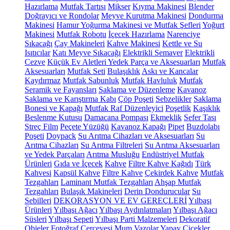
Hazırlama
Mutfak Tartısı
Mikser
Kıyma Makinesi
Blender
Doğrayıcı ve Rondolar
Meyve Kurutma Makinesi
Dondurma
Makinesi
Hamur Yoğurma Makinesi ve Mutfak Şefleri
Yoğurt
Makinesi
Mutfak Robotu
İçecek Hazırlama
Narenciye
Sıkacağı
Çay Makineleri
Kahve Makinesi
Kettle ve Su
Isıtıcılar
Katı Meyve Sıkacağı
Elektrikli Semaver
Elektrikli
Cezve
Küçük Ev Aletleri Yedek Parça ve Aksesuarları
Mutfak
Aksesuarları
Mutfak Seti
Bulaşıklık
Askı ve Kancalar
Kaydırmaz
Mutfak Sabunluk
Mutfak Havluluk
Mutfak
Seramik ve Fayansları
Saklama ve Düzenleme
Kavanoz
Saklama ve Karıştırma Kabı
Çöp Poşeti
Sebzelikler
Saklama
Bonesi ve Kapağı
Mutfak Raf Düzenleyici
Poşetlik
Kaşıklık
Beslenme Kutusu
Damacana Pompası
Ekmeklik
Sefer Tası
Streç Film
Peçete Yüzüğü
Kavanoz Kapağı
Pipet
Buzdolabı
Poşeti
Doypack
Su Arıtma Cihazları ve Aksesuarları
Su
Arıtma Cihazları
Su Arıtma Filtreleri
Su Arıtma Aksesuarları
ve Yedek Parçaları
Arıtma Musluğu
Endüstriyel Mutfak
Ürünleri
Gıda ve İçecek
Kahve
Filtre Kahve Kağıdı
Türk
Kahvesi
Kapsül Kahve
Filtre Kahve
Çekirdek Kahve
Mutfak
Tezgahları
Laminant Mutfak Tezgahları
Ahşap Mutfak
Tezgahları
Bulaşık Makineleri
Derin Dondurucular
Su
Sebilleri
DEKORASYON VE EV GEREÇLERİ
Yılbaşı
Ürünleri
Yılbaşı Ağacı
Yılbaşı Aydınlatmaları
Yılbaşı Ağacı
Süsleri
Yılbaşı Sepeti
Yılbaşı Parti Malzemeleri
Dekoratif
Objeler
Fotoğraf Çerçevesi
Mum
Vazolar
Yapay Çiçekler