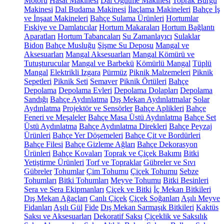
Motoru
Hasat Makinesi
Dal Öğütme Makinesi
Toprak Burgu
Makinesi
Dal Budama Makinesi
İlaçlama Makineleri
Bahçe İş
ve İnşaat Makineleri
Bahçe Sulama Ürünleri
Hortumlar
Fıskiye ve Damlatıcılar
Hortum Makaraları
Hortum Bağlantı
Aparatları
Hortum Tabancaları
Su Zamanlayıcı
Sulaklar
Bidon
Bahçe Musluğu
Şişme Su Deposu
Mangal ve
Aksesuarları
Mangal Aksesuarları
Mangal Kömürü ve
Tutuşturucular
Mangal ve Barbekü
Kömürlü Mangal
Tüplü
Mangal
Elektrikli Izgara
Pürmüz
Piknik Malzemeleri
Piknik
Sepetleri
Piknik Seti
Semaver
Piknik Örtüleri
Bahçe
Depolama
Depolama Evleri
Depolama Dolapları
Depolama
Sandığı
Bahçe Aydınlatma
Dış Mekan Aydınlatmalar
Solar
Aydınlatma
Projektör ve Sensörler
Bahçe Aplikleri
Bahçe
Feneri ve Meşaleler
Bahçe Masa Üstü Aydınlatma
Bahçe Set
Üstü Aydınlatma
Bahçe Aydınlatma Direkleri
Bahçe Peyzaj
Ürünleri
Bahçe Yer Döşemeleri
Bahçe Çit ve Bordürleri
Bahçe Filesi
Bahçe Gizleme Ağları
Bahçe Dekorasyon
Ürünleri
Bahçe Kovaları
Toprak ve Çiçek Bakımı
Bitki
Yetiştirme Ürünleri
Torf ve Topraklar
Gübreler ve Sıvı
Gübreler
Tohumlar
Çim Tohumu
Çiçek Tohumu
Sebze
Tohumları
Bitki Tohumları
Meyve Tohumu
Bitki Besinleri
Sera ve Sera Ekipmanları
Çiçek ve Bitki
İç Mekan Bitkileri
Dış Mekan Ağaçları
Canlı Çiçek
Çiçek Soğanları
Aşılı Meyve
Fidanları
Aşılı Gül
Fide
Dış Mekan Sarmaşık Bitkileri
Kaktüs
Saksı ve Aksesuarları
Dekoratif Saksı
Çiçeklik ve Saksılık