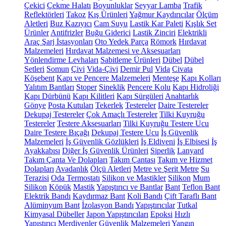
Çekici
Çekme Halatı
Boyunluklar
Seyyar Lamba
Trafik
Reflektörleri
Takoz
Kış Ürünleri
Yağmur Kaydırıcılar
Ölçüm
Aletleri
Buz Kazıyıcı
Cam Suyu
Lastik Kar Paleti
Kışlık Set
Ürünler
Antifrizler
Buğu Giderici
Lastik Zinciri
Elektrikli
Araç Şarj İstasyonları
Oto Yedek Parça
Römork
Hırdavat
Malzemeleri
Hırdavat Malzemesi ve Aksesuarları
Yönlendirme Levhaları
Sabitleme Ürünleri
Dübel
Dübel
Setleri
Somun
Çivi
Vida-Çivi
Demir Pul
Vida
Civata
Köşebent
Kapı ve Pencere Malzemeleri
Menteşe
Kapı Kolları
Yalıtım Bantları
Stoper
Sineklik
Pencere Kolu
Kapı Hidroliği
Kapı Dürbünü
Kapı Kilitleri
Kapı Sürgüleri
Anahtarlık
Gönye
Posta Kutuları
Tekerlek
Testereler
Daire Testereler
Dekupaj Testereler
Çok Amaçlı Testereler
Tilki Kuyruğu
Testereler
Testere Aksesuarları
Tilki Kuyruğu Testere Ucu
Daire Testere Bıçağı
Dekupaj Testere Ucu
İş Güvenlik
Malzemeleri
İş Güvenlik Gözlükleri
İş Eldiveni
İş Elbisesi
İş
Ayakkabısı
Diğer İş Güvenlik Ürünleri
Siperlik
Lanyard
Takım Çanta Ve Dolapları
Takım Çantası
Takım ve Hizmet
Dolapları
Avadanlık
Ölçü Aletleri
Metre ve Şerit Metre
Su
Terazisi
Oda Termostatı
Silikon ve Mastikler
Silikon
Mum
Silikon
Köpük
Mastik
Yapıştırıcı ve Bantlar
Bant
Teflon Bant
Elektrik Bandı
Kaydırmaz Bant
Koli Bandı
Çift Taraflı Bant
Alüminyum Bant
İzolasyon Bandı
Yapıştırıcılar
Tutkal
Kimyasal Dübeller
Japon Yapıştırıcıları
Epoksi
Hızlı
Yapıştırıcı
Merdivenler
Güvenlik Malzemeleri
Yangın