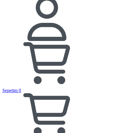
Sepetim
0