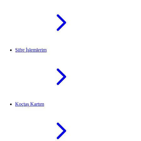
Şifre İşlemlerim
Koçtaş Kartım