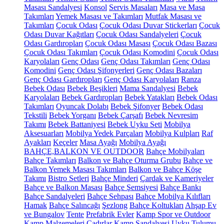
Masası Sandalyesi
Konsol
Servis Masaları
Masa ve Masa
Takımları
Yemek Masası ve Takımları
Mutfak Masası ve
Takımları
Çocuk Odası
Çocuk Odası Duvar Stickerları
Çocuk
Odası Duvar Kağıtları
Çocuk Odası Sandalyeleri
Çocuk
Odası Gardıropları
Çocuk Odası Masası
Çocuk Odası Bazası
Çocuk Odası Takımları
Çocuk Odası Komodini
Çocuk Odası
Karyolaları
Genç Odası
Genç Odası Takımları
Genç Odası
Komodini
Genç Odası Şifonyerleri
Genç Odası Bazaları
Genç Odası Gardıropları
Genç Odası Karyolaları
Ranza
Bebek Odası
Bebek Beşikleri
Mama Sandalyesi
Bebek
Karyolaları
Bebek Gardıropları
Bebek Yatakları
Bebek Odası
Takımları
Oyuncak Dolabı
Bebek Şifonyer
Bebek Odası
Tekstili
Bebek Yorganı
Bebek Çarşafı
Bebek Nevresim
Takımı
Bebek Battaniyesi
Bebek Uyku Seti
Mobilya
Aksesuarları
Mobilya Yedek Parçaları
Mobilya Kulpları
Raf
Ayakları
Keçeler
Masa Ayağı
Mobilya Ayağı
BAHÇE,BALKON VE OUTDOOR
Bahçe Mobilyaları
Bahçe Takımları
Balkon ve Bahçe Oturma Grubu
Bahçe ve
Balkon Yemek Masası Takımları
Balkon ve Bahçe Köşe
Takımı
Bistro Setleri
Bahçe Minderi
Çardak ve Kameriyeler
Bahçe ve Balkon Masası
Bahçe Şemsiyesi
Bahçe Bankı
Bahçe Sandalyeleri
Bahçe Sehpası
Bahçe Mobilya Kılıfları
Hamak
Bahçe Salıncağı
Şezlong
Bahçe Koltukları
Ahşap Ev
ve Bungalov
Tente
Prefabrik Evler
Kamp Spor ve Outdoor
Kamp Malzemeleri
Çadırlar
Kamp Sandalyesi
Uyku Tulumu