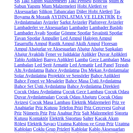
Şiş
Takı Yapım Malzemeleri
Takı Pensesi
Boncuk
Mum &
Sabun Yapımı
Mum Malzemeleri
Hobi Aletleri ve
Aksesuarları
Silikon Tabancaları
Diğer Hobi Aletleri
Taş
Boyama & Mozaik
AYDINLATMA VE ELEKTRİK
Ev
Aydınlatmaları
Avizeler
Sarkıt Avizeler
Plafonyer Avizeler
Lambaderler ve Aksesuarları
Lambader
Lambader Başlığı
Lambader Ayağı
Spotlar
Gömme Spotlar
Sıvaüstü Spotlar
Tavan Spotlar
Ampuller
Led Ampul
Halojen Ampul
Tasarruflu Ampul
Rustik Ampul
Akıllı Ampul
Floresan
Ampul
Abajurlar ve Aksesuarları
Abajur
Abajur Şapkaları
Abajur Ayaklığı
Fener ve Işıldaklar
Aplikler
Duvar Aplikleri
Tablo Aplikleri
Banyo Aplikleri
Lamba
Gece Lambaları
Masa
Lambaları
Led Şerit
Armatür
Led Armatür
Led Panel
Tezgah
Altı Aydınlatma
Bahçe Aydınlatma
Dış Mekan Aydınlatmalar
Solar Aydınlatma
Projektör ve Sensörler
Bahçe Aplikleri
Bahçe Feneri ve Meşaleler
Bahçe Masa Üstü Aydınlatma
Bahçe Set Üstü Aydınlatma
Bahçe Aydınlatma Direkleri
Çocuk Odası Aydınlatma
Çocuk Gece Lambası
Çocuk Odası
Duvar Aydınlatmaları
Çocuk Odası Abajuru
Çocuk Odası
Avizesi
Çocuk Masa Lambası
Elektrik Malzemeleri
Priz ve
Anahtarlar
Priz Kutusu
Telefon Prizi
Priz Çerçevesi
Golyat
Priz
Nümeris Priz
Priz
Anahtar Priz
Şalt Malzemeleri
Sigorta
Kutusu
Kontaktör
Elektrik Sigortası
Şalter
Kaçak Akım
Rölesi
Elektrik Sayacı
Uzatma Kablosu ve Grup Priz
Uzatma
Kabloları
Çoklu Grup Prizleri
Kablolar
Kablo Aksesuarları