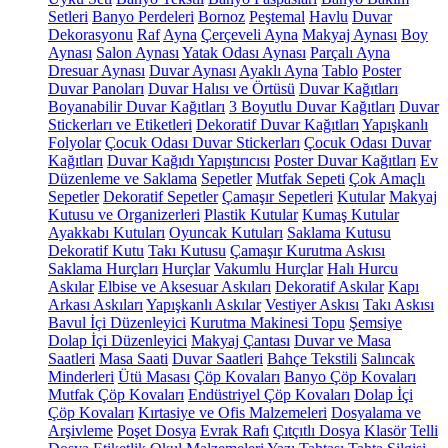
Setleri
Banyo Perdeleri
Bornoz
Peştemal
Havlu
Duvar
Dekorasyonu
Raf
Ayna
Çerçeveli Ayna
Makyaj Aynası
Boy
Aynası
Salon Aynası
Yatak Odası Aynası
Parçalı Ayna
Dresuar Aynası
Duvar Aynası
Ayaklı Ayna
Tablo
Poster
Duvar Panoları
Duvar Halısı ve Örtüsü
Duvar Kağıtları
Boyanabilir Duvar Kağıtları
3 Boyutlu Duvar Kağıtları
Duvar
Stickerları ve Etiketleri
Dekoratif Duvar Kağıtları
Yapışkanlı
Folyolar
Çocuk Odası Duvar Stickerları
Çocuk Odası Duvar
Kağıtları
Duvar Kağıdı Yapıştırıcısı
Poster Duvar Kağıtları
Ev
Düzenleme ve Saklama
Sepetler
Mutfak Sepeti
Çok Amaçlı
Sepetler
Dekoratif Sepetler
Çamaşır Sepetleri
Kutular
Makyaj
Kutusu ve Organizerleri
Plastik Kutular
Kumaş Kutular
Ayakkabı Kutuları
Oyuncak Kutuları
Saklama Kutusu
Dekoratif Kutu
Takı Kutusu
Çamaşır Kurutma Askısı
Saklama Hurçları
Hurçlar
Vakumlu Hurçlar
Halı Hurcu
Askılar
Elbise ve Aksesuar Askıları
Dekoratif Askılar
Kapı
Arkası Askıları
Yapışkanlı Askılar
Vestiyer Askısı
Takı Askısı
Bavul İçi Düzenleyici
Kurutma Makinesi Topu
Şemsiye
Dolap İçi Düzenleyici
Makyaj Çantası
Duvar ve Masa
Saatleri
Masa Saati
Duvar Saatleri
Bahçe Tekstili
Salıncak
Minderleri
Ütü Masası
Çöp Kovaları
Banyo Çöp Kovaları
Mutfak Çöp Kovaları
Endüstriyel Çöp Kovaları
Dolap İçi
Çöp Kovaları
Kırtasiye ve Ofis Malzemeleri
Dosyalama ve
Arşivleme
Poşet Dosya
Evrak Rafı
Çıtçıtlı Dosya
Klasör
Telli