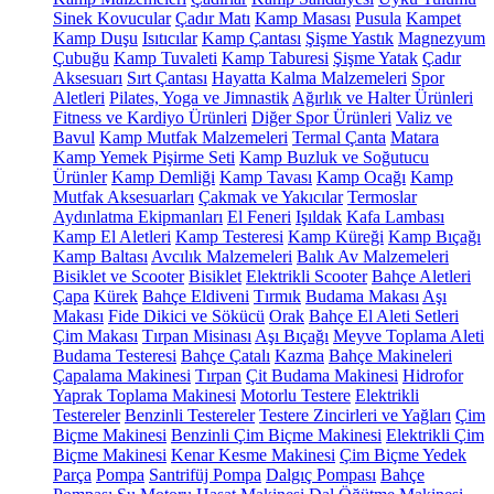
Sinek Kovucular
Çadır Matı
Kamp Masası
Pusula
Kampet
Kamp Duşu
Isıtıcılar
Kamp Çantası
Şişme Yastık
Magnezyum
Çubuğu
Kamp Tuvaleti
Kamp Taburesi
Şişme Yatak
Çadır
Aksesuarı
Sırt Çantası
Hayatta Kalma Malzemeleri
Spor
Aletleri
Pilates, Yoga ve Jimnastik
Ağırlık ve Halter Ürünleri
Fitness ve Kardiyo Ürünleri
Diğer Spor Ürünleri
Valiz ve
Bavul
Kamp Mutfak Malzemeleri
Termal Çanta
Matara
Kamp Yemek Pişirme Seti
Kamp Buzluk ve Soğutucu
Ürünler
Kamp Demliği
Kamp Tavası
Kamp Ocağı
Kamp
Mutfak Aksesuarları
Çakmak ve Yakıcılar
Termoslar
Aydınlatma Ekipmanları
El Feneri
Işıldak
Kafa Lambası
Kamp El Aletleri
Kamp Testeresi
Kamp Küreği
Kamp Bıçağı
Kamp Baltası
Avcılık Malzemeleri
Balık Av Malzemeleri
Bisiklet ve Scooter
Bisiklet
Elektrikli Scooter
Bahçe Aletleri
Çapa
Kürek
Bahçe Eldiveni
Tırmık
Budama Makası
Aşı
Makası
Fide Dikici ve Sökücü
Orak
Bahçe El Aleti Setleri
Çim Makası
Tırpan Misinası
Aşı Bıçağı
Meyve Toplama Aleti
Budama Testeresi
Bahçe Çatalı
Kazma
Bahçe Makineleri
Çapalama Makinesi
Tırpan
Çit Budama Makinesi
Hidrofor
Yaprak Toplama Makinesi
Motorlu Testere
Elektrikli
Testereler
Benzinli Testereler
Testere Zincirleri ve Yağları
Çim
Biçme Makinesi
Benzinli Çim Biçme Makinesi
Elektrikli Çim
Biçme Makinesi
Kenar Kesme Makinesi
Çim Biçme Yedek
Parça
Pompa
Santrifüj Pompa
Dalgıç Pompası
Bahçe