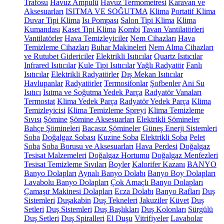
Trafosu
Havuz Ampulü
Havuz Termometresi
Karavan ve
Aksesuarları
ISITMA VE SOĞUTMA
Klima
Portatif Klima
Duvar Tipi Klima
Isı Pompası
Salon Tipi Klima
Klima
Kumandası
Kaset Tipi Klima
Kombi
Tavan Vantilatörleri
Vantilatörler
Hava Temizleyiciler
Nem Cihazları
Hava
Temizleme Cihazları
Buhar Makineleri
Nem Alma Cihazları
ve Rutubet Gidericiler
Elektrikli Isıtıcılar
Quartz Isıtıcılar
Infrared Isıtıcılar
Kule Tipi Isıtıcılar
Yağlı Radyatör
Fanlı
Isıtıcılar
Elektrikli Radyatörler
Dış Mekan Isıtıcılar
Havlupanlar
Radyatörler
Termosifonlar
Şofbenler
Ani Su
Isıtıcı
Isıtma ve Soğutma Yedek Parça
Radyatör Vanaları
Termostat
Klima Yedek Parça
Radyatör Yedek Parça
Klima
Temizleyicisi
Klima Temizleme Spreyi
Klima Temizleme
Sıvısı
Şömine
Şömine Aksesuarları
Elektrikli Şömineler
Bahçe Şömineleri
Bacasız Şömineler
Güneş Enerji Sistemleri
Soba
Doğalgaz Sobası
Kuzine Soba
Elektrikli Soba
Pelet
Soba
Soba Borusu ve Aksesuarları
Hava Perdesi
Doğalgaz
Tesisat Malzemeleri
Doğalgaz Hortumu
Doğalgaz Menfezleri
Tesisat Temizleme Sıvıları
Boyler
Kalorifer Kazanı
BANYO
Banyo Dolapları
Aynalı Banyo Dolabı
Banyo Boy Dolapları
Lavabolu Banyo Dolapları
Çok Amaçlı Banyo Dolapları
Çamaşır Makinesi Dolapları
Ecza Dolabı
Banyo Rafları
Duş
Sistemleri
Duşakabin
Duş Tekneleri
Jakuziler
Küvet
Duş
Setleri
Duş Sistemleri
Duş Başlıkları
Duş Kolonları
Sürgülü
Duş Setleri
Duş Spiralleri
El Duşu
Vitrifiyeler
Lavabolar