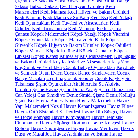
Çiçeklik ve Saksılık
Saksı Aksesuarları
Saksı Altlığı
Bahçe
Saksısı
Balkon Saksısı
Evcil Hayvan Ürünleri
Kedi
Malzemeleri
Kedi Maması
Kedi Hijyen ve Bakım Ürünleri
Kedi Kumları
Kedi Mama ve Su Kabı
Kedi Evi
Kedi Yatağı
Kedi Oyuncakları
Kedi Tuvaleti ve Aksesuarları
Kedi
Ödülleri
Kedi Tırmalaması
Kedi Vitamini
Kedi Taşıma
Çantası
Köpek Malzemeleri
Köpek Yatağı
Köpek Vitamini
Köpek Oyuncakları
Köpek Mama ve Su Kabı
Köpek
Güvenlik
Köpek Hijyen ve Bakım Ürünleri
Köpek Ödülleri
Köpek Maması
Köpek Kulübesi
Köpek Tasmaları
Köpek
Elbisesi
Köpek Kafesi
Kümesler
Kuş Malzemeleri
Kuş Sağlık
ve Bakım Ürünleri
Kuş Kafesleri ve Aksesuarları
Kuş Yemi
Kuş Suluk ve Yemlikleri
Çocuk Bahçe Oyuncakları
Kaydırak
ve Salıncak
Oyun Evleri
Çocuk Bahçe Sandalyeleri
Çocuk
Bahçe Masaları
Uçurtma
Çocuk Scooter
Çocuk Kaykay
Su
Tabancası
Şişme Oyuncaklar
Akülü Araba
Su Aktivite
Ürünleri
Şişme Havuz
Şişme Deniz Yatağı
Şişme Deniz Topu
Can Yeleği
Can Simidi ve Deniz Simidi
Şişme Deniz Kolluğu
Şişme Bot
Havuz Bonesi
Kano
Havuz Malzemeleri
Havuz
Yapı Malzemeleri
Nozul
Havuz Kenar Izgarası
Havuz Filtresi
Havuz Örtü Sistemleri
Su Perdesi
Havuz Dip Süzgeç
Havuz
ve Dozaj Pompası
Havuz Kimyasalları
Havuz Temizlik
Ekipmanları
Havuz Süpürge Hortumu
Havuz Kepçesi
Havuz
Robotu
Havuz Süpürgesi ve Fırçası
Havuz Merdiveni
Havuz
Duşu ve Masaj Jeti
Havuz Aydınlatma ve Isıtma
Havuz