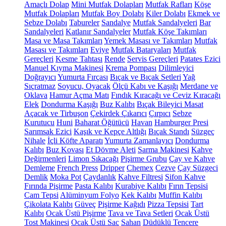
Amaçlı Dolap
Mini Mutfak Dolapları
Mutfak Rafları
Köşe
Mutfak Dolapları
Mutfak Boy Dolabı
Kiler Dolabı
Ekmek ve
Sebze Dolabı
Tabureler
Sandalye
Mutfak Sandalyeleri
Bar
Sandalyeleri
Katlanır Sandalyeler
Mutfak Köşe Takımları
Masa ve Masa Takımları
Yemek Masası ve Takımları
Mutfak
Masası ve Takımları
Eviye
Mutfak Bataryaları
Mutfak
Gereçleri
Kesme Tahtası
Rende
Servis Gereçleri
Patates Ezici
Manuel Kıyma Makinesi
Krema Pompası
Dilimleyici
Doğrayıcı
Yumurta Fırçası
Bıçak ve Bıçak Setleri
Yağ
Sıçratmaz
Soyucu, Oyacak
Ölçü Kabı ve Kaşığı
Merdane ve
Oklava
Hamur Açma Matı
Fındık Kıracağı ve Ceviz Kıracağı
Elek
Dondurma Kaşığı
Buz Kalıbı
Bıçak Bileyici Masat
Açacak ve Tirbuşon
Çekirdek Çıkarıcı
Çırpıcı
Sebze
Kurutucu
Huni
Baharat Öğütücü
Havan
Hamburger Presi
Sarımsak Ezici
Kaşık ve Kepçe Altlığı
Bıçak Standı
Süzgeç
Nihale
İçli Köfte Aparatı
Yumurta Zamanlayıcı
Dondurma
Kalıbı
Buz Kovası
Et Dövme Aleti
Sarma Makinesi
Kahve
Değirmenleri
Limon Sıkacağı
Pişirme Grubu
Çay ve Kahve
Demleme
French Press
Dripper
Chemex
Cezve
Çay Süzgeci
Demlik
Moka Pot
Çaydanlık
Kahve Filtresi
Sifon Kahve
Fırında Pişirme
Pasta Kalıbı
Kurabiye Kalıbı
Fırın Tepsisi
Cam Tepsi
Alüminyum Folyo
Kek Kalıbı
Muffin Kalıbı
Çikolata Kalıbı
Güveç
Pişirme Kağıdı
Pizza Tepsisi
Tart
Kalıbı
Ocak Üstü Pişirme
Tava ve Tava Setleri
Ocak Üstü
Tost Makinesi
Ocak Üstü Sac
Sahan
Düdüklü Tencere