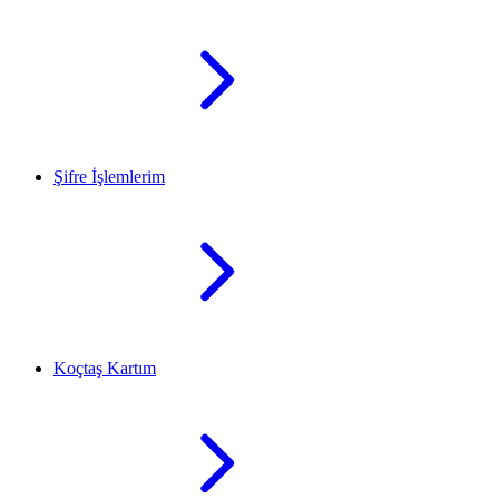
Şifre İşlemlerim
Koçtaş Kartım