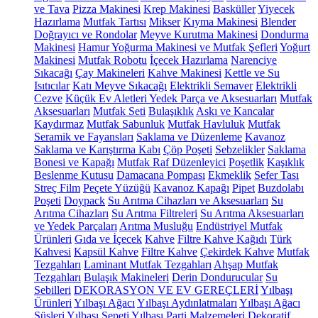
ve Tava
Pizza Makinesi
Krep Makinesi
Basküller
Yiyecek
Hazırlama
Mutfak Tartısı
Mikser
Kıyma Makinesi
Blender
Doğrayıcı ve Rondolar
Meyve Kurutma Makinesi
Dondurma
Makinesi
Hamur Yoğurma Makinesi ve Mutfak Şefleri
Yoğurt
Makinesi
Mutfak Robotu
İçecek Hazırlama
Narenciye
Sıkacağı
Çay Makineleri
Kahve Makinesi
Kettle ve Su
Isıtıcılar
Katı Meyve Sıkacağı
Elektrikli Semaver
Elektrikli
Cezve
Küçük Ev Aletleri Yedek Parça ve Aksesuarları
Mutfak
Aksesuarları
Mutfak Seti
Bulaşıklık
Askı ve Kancalar
Kaydırmaz
Mutfak Sabunluk
Mutfak Havluluk
Mutfak
Seramik ve Fayansları
Saklama ve Düzenleme
Kavanoz
Saklama ve Karıştırma Kabı
Çöp Poşeti
Sebzelikler
Saklama
Bonesi ve Kapağı
Mutfak Raf Düzenleyici
Poşetlik
Kaşıklık
Beslenme Kutusu
Damacana Pompası
Ekmeklik
Sefer Tası
Streç Film
Peçete Yüzüğü
Kavanoz Kapağı
Pipet
Buzdolabı
Poşeti
Doypack
Su Arıtma Cihazları ve Aksesuarları
Su
Arıtma Cihazları
Su Arıtma Filtreleri
Su Arıtma Aksesuarları
ve Yedek Parçaları
Arıtma Musluğu
Endüstriyel Mutfak
Ürünleri
Gıda ve İçecek
Kahve
Filtre Kahve Kağıdı
Türk
Kahvesi
Kapsül Kahve
Filtre Kahve
Çekirdek Kahve
Mutfak
Tezgahları
Laminant Mutfak Tezgahları
Ahşap Mutfak
Tezgahları
Bulaşık Makineleri
Derin Dondurucular
Su
Sebilleri
DEKORASYON VE EV GEREÇLERİ
Yılbaşı
Ürünleri
Yılbaşı Ağacı
Yılbaşı Aydınlatmaları
Yılbaşı Ağacı
Süsleri
Yılbaşı Sepeti
Yılbaşı Parti Malzemeleri
Dekoratif