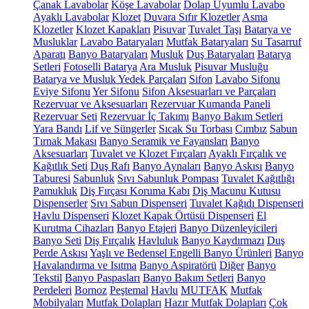
Çanak Lavabolar
Köşe Lavabolar
Dolap Uyumlu Lavabo
Ayaklı Lavabolar
Klozet
Duvara Sıfır Klozetler
Asma
Klozetler
Klozet Kapakları
Pisuvar
Tuvalet Taşı
Batarya ve
Musluklar
Lavabo Bataryaları
Mutfak Bataryaları
Su Tasarruf
Aparatı
Banyo Bataryaları
Musluk
Duş Bataryaları
Batarya
Setleri
Fotoselli Batarya
Ara Musluk
Pisuvar Musluğu
Batarya ve Musluk Yedek Parçaları
Sifon
Lavabo Sifonu
Eviye Sifonu
Yer Sifonu
Sifon Aksesuarları ve Parçaları
Rezervuar ve Aksesuarları
Rezervuar Kumanda Paneli
Rezervuar Seti
Rezervuar İç Takımı
Banyo Bakım Setleri
Yara Bandı
Lif ve Süngerler
Sıcak Su Torbası
Cımbız
Sabun
Tırnak Makası
Banyo Seramik ve Fayansları
Banyo
Aksesuarları
Tuvalet ve Klozet Fırçaları
Ayaklı Fırçalık ve
Kağıtlık Seti
Duş Rafı
Banyo Aynaları
Banyo Askısı
Banyo
Taburesi
Sabunluk
Sıvı Sabunluk Pompası
Tuvalet Kağıtlığı
Pamukluk
Diş Fırçası Koruma Kabı
Diş Macunu Kutusu
Dispenserler
Sıvı Sabun Dispenseri
Tuvalet Kağıdı Dispenseri
Havlu Dispenseri
Klozet Kapak Örtüsü Dispenseri
El
Kurutma Cihazları
Banyo Etajeri
Banyo Düzenleyicileri
Banyo Seti
Diş Fırçalık
Havluluk
Banyo Kaydırmazı
Duş
Perde Askısı
Yaşlı ve Bedensel Engelli Banyo Ürünleri
Banyo
Havalandırma ve Isıtma
Banyo Aspiratörü
Diğer
Banyo
Tekstil
Banyo Paspasları
Banyo Bakım Setleri
Banyo
Perdeleri
Bornoz
Peştemal
Havlu
MUTFAK
Mutfak
Mobilyaları
Mutfak Dolapları
Hazır Mutfak Dolapları
Çok