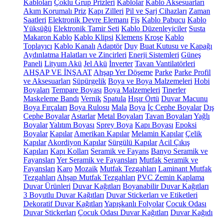
Kabloları
Çoklu Grup Prizleri
Kablolar
Kablo Aksesuarları
Akım Korumalı Priz
Kapı Zilleri
Pil ve Şarj Cihazları
Zaman
Saatleri
Elektronik Devre Elemanı
Fiş
Kablo Pabucu
Kablo
Yüksüğü
Elektronik Tamir Seti
Kablo Düzenleyiciler
Susta
Makaron Kablo
Kablo Klipsi
Klemens
Kroşe
Kablo
Toplayıcı
Kablo Kanalı
Adaptör
Duy
Buat Kutusu ve Kapağı
Aydınlatma Halatları ve Zincirleri
Enerji Sistemleri
Güneş
Paneli
Lityum Akü
Jel Akü
İnverter
Tavan Vantilatörleri
AHŞAP VE İNŞAAT
Ahşap Yer Döşeme
Parke
Parke Profil
ve Aksesuarları
Süpürgelik
Boya ve Boya Malzemeleri
Hobi
Boyaları
Tempare Boyası
Boya Malzemeleri
Tinerler
Maskeleme Bandı
Vernik
Spatula
Hışır Örtü
Duvar Macunu
Boya Fırçaları
Boya Rulosu
Mala
Boya
İç Cephe Boyalar
Dış
Cephe Boyalar
Astarlar
Metal Boyaları
Tavan Boyaları
Yağlı
Boyalar
Yalıtım Boyası
Sprey Boya
Kapı Boyası
Epoksi
Boyalar
Kapılar
Amerikan Kapılar
Melamin Kapılar
Çelik
Kapılar
Akordiyon Kapılar
Sürgülü Kapılar
Acil Çıkış
Kapıları
Kapı Kolları
Seramik ve Fayans
Banyo Seramik ve
Fayansları
Yer Seramik ve Fayansları
Mutfak Seramik ve
Fayansları
Karo
Mozaik
Mutfak Tezgahları
Laminant Mutfak
Tezgahları
Ahşap Mutfak Tezgahları
PVC Zemin Kaplama
Duvar Ürünleri
Duvar Kağıtları
Boyanabilir Duvar Kağıtları
3 Boyutlu Duvar Kağıtları
Duvar Stickerları ve Etiketleri
Dekoratif Duvar Kağıtları
Yapışkanlı Folyolar
Çocuk Odası
Duvar Stickerları
Çocuk Odası Duvar Kağıtları
Duvar Kağıdı