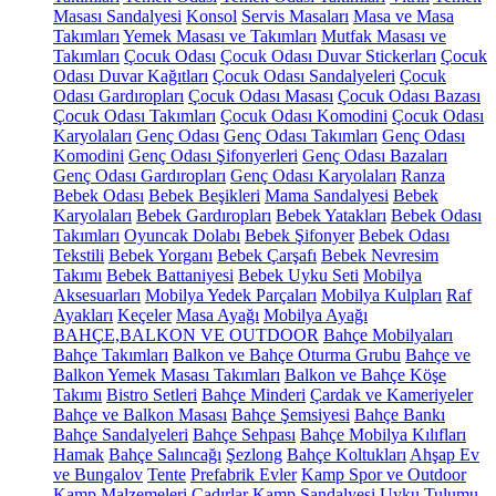
Masası Sandalyesi
Konsol
Servis Masaları
Masa ve Masa
Takımları
Yemek Masası ve Takımları
Mutfak Masası ve
Takımları
Çocuk Odası
Çocuk Odası Duvar Stickerları
Çocuk
Odası Duvar Kağıtları
Çocuk Odası Sandalyeleri
Çocuk
Odası Gardıropları
Çocuk Odası Masası
Çocuk Odası Bazası
Çocuk Odası Takımları
Çocuk Odası Komodini
Çocuk Odası
Karyolaları
Genç Odası
Genç Odası Takımları
Genç Odası
Komodini
Genç Odası Şifonyerleri
Genç Odası Bazaları
Genç Odası Gardıropları
Genç Odası Karyolaları
Ranza
Bebek Odası
Bebek Beşikleri
Mama Sandalyesi
Bebek
Karyolaları
Bebek Gardıropları
Bebek Yatakları
Bebek Odası
Takımları
Oyuncak Dolabı
Bebek Şifonyer
Bebek Odası
Tekstili
Bebek Yorganı
Bebek Çarşafı
Bebek Nevresim
Takımı
Bebek Battaniyesi
Bebek Uyku Seti
Mobilya
Aksesuarları
Mobilya Yedek Parçaları
Mobilya Kulpları
Raf
Ayakları
Keçeler
Masa Ayağı
Mobilya Ayağı
BAHÇE,BALKON VE OUTDOOR
Bahçe Mobilyaları
Bahçe Takımları
Balkon ve Bahçe Oturma Grubu
Bahçe ve
Balkon Yemek Masası Takımları
Balkon ve Bahçe Köşe
Takımı
Bistro Setleri
Bahçe Minderi
Çardak ve Kameriyeler
Bahçe ve Balkon Masası
Bahçe Şemsiyesi
Bahçe Bankı
Bahçe Sandalyeleri
Bahçe Sehpası
Bahçe Mobilya Kılıfları
Hamak
Bahçe Salıncağı
Şezlong
Bahçe Koltukları
Ahşap Ev
ve Bungalov
Tente
Prefabrik Evler
Kamp Spor ve Outdoor
Kamp Malzemeleri
Çadırlar
Kamp Sandalyesi
Uyku Tulumu