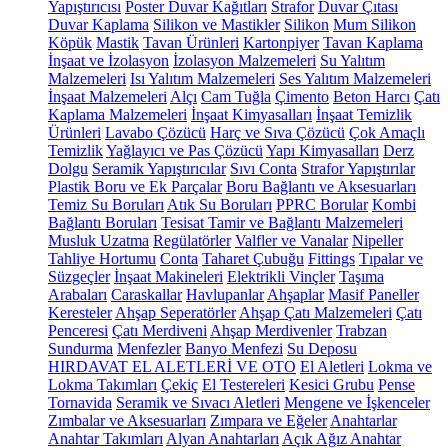
Yapıştırıcısı
Poster Duvar Kağıtları
Strafor
Duvar Çıtası
Duvar Kaplama
Silikon ve Mastikler
Silikon
Mum Silikon
Köpük
Mastik
Tavan Ürünleri
Kartonpiyer
Tavan Kaplama
İnşaat ve İzolasyon
İzolasyon Malzemeleri
Su Yalıtım
Malzemeleri
Isı Yalıtım Malzemeleri
Ses Yalıtım Malzemeleri
İnşaat Malzemeleri
Alçı
Cam Tuğla
Çimento
Beton Harcı
Çatı
Kaplama Malzemeleri
İnşaat Kimyasalları
İnşaat Temizlik
Ürünleri
Lavabo Çözücü
Harç ve Sıva Çözücü
Çok Amaçlı
Temizlik
Yağlayıcı ve Pas Çözücü
Yapı Kimyasalları
Derz
Dolgu
Seramik Yapıştırıcılar
Sıvı Conta
Strafor Yapıştırılar
Plastik Boru ve Ek Parçalar
Boru Bağlantı ve Aksesuarları
Temiz Su Boruları
Atık Su Boruları
PPRC Borular
Kombi
Bağlantı Boruları
Tesisat Tamir ve Bağlantı Malzemeleri
Musluk Uzatma
Regülatörler
Valfler ve Vanalar
Nipeller
Tahliye Hortumu
Conta
Taharet Çubuğu
Fittings
Tıpalar ve
Süzgeçler
İnşaat Makineleri
Elektrikli Vinçler
Taşıma
Arabaları
Caraskallar
Havlupanlar
Ahşaplar
Masif Paneller
Keresteler
Ahşap Seperatörler
Ahşap Çatı Malzemeleri
Çatı
Penceresi
Çatı Merdiveni
Ahşap Merdivenler
Trabzan
Sundurma
Menfezler
Banyo Menfezi
Su Deposu
HIRDAVAT EL ALETLERİ VE OTO
El Aletleri
Lokma ve
Lokma Takımları
Çekiç
El Testereleri
Kesici Grubu
Pense
Tornavida
Seramik ve Sıvacı Aletleri
Mengene ve İşkenceler
Zımbalar ve Aksesuarları
Zımpara ve Eğeler
Anahtarlar
Anahtar Takımları
Alyan Anahtarları
Açık Ağız Anahtar