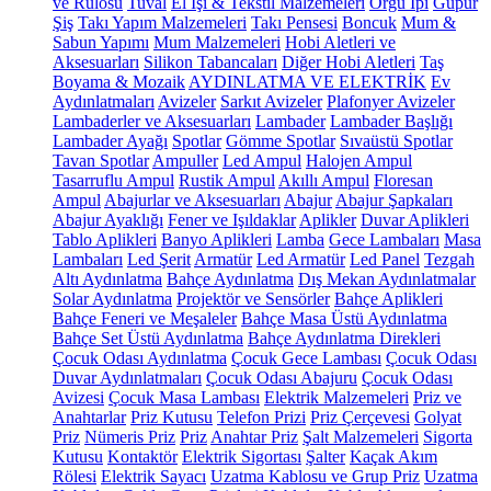
ve Rulosu
Tuval
El İşi & Tekstil Malzemeleri
Örgü İpi
Güpür
Şiş
Takı Yapım Malzemeleri
Takı Pensesi
Boncuk
Mum &
Sabun Yapımı
Mum Malzemeleri
Hobi Aletleri ve
Aksesuarları
Silikon Tabancaları
Diğer Hobi Aletleri
Taş
Boyama & Mozaik
AYDINLATMA VE ELEKTRİK
Ev
Aydınlatmaları
Avizeler
Sarkıt Avizeler
Plafonyer Avizeler
Lambaderler ve Aksesuarları
Lambader
Lambader Başlığı
Lambader Ayağı
Spotlar
Gömme Spotlar
Sıvaüstü Spotlar
Tavan Spotlar
Ampuller
Led Ampul
Halojen Ampul
Tasarruflu Ampul
Rustik Ampul
Akıllı Ampul
Floresan
Ampul
Abajurlar ve Aksesuarları
Abajur
Abajur Şapkaları
Abajur Ayaklığı
Fener ve Işıldaklar
Aplikler
Duvar Aplikleri
Tablo Aplikleri
Banyo Aplikleri
Lamba
Gece Lambaları
Masa
Lambaları
Led Şerit
Armatür
Led Armatür
Led Panel
Tezgah
Altı Aydınlatma
Bahçe Aydınlatma
Dış Mekan Aydınlatmalar
Solar Aydınlatma
Projektör ve Sensörler
Bahçe Aplikleri
Bahçe Feneri ve Meşaleler
Bahçe Masa Üstü Aydınlatma
Bahçe Set Üstü Aydınlatma
Bahçe Aydınlatma Direkleri
Çocuk Odası Aydınlatma
Çocuk Gece Lambası
Çocuk Odası
Duvar Aydınlatmaları
Çocuk Odası Abajuru
Çocuk Odası
Avizesi
Çocuk Masa Lambası
Elektrik Malzemeleri
Priz ve
Anahtarlar
Priz Kutusu
Telefon Prizi
Priz Çerçevesi
Golyat
Priz
Nümeris Priz
Priz
Anahtar Priz
Şalt Malzemeleri
Sigorta
Kutusu
Kontaktör
Elektrik Sigortası
Şalter
Kaçak Akım
Rölesi
Elektrik Sayacı
Uzatma Kablosu ve Grup Priz
Uzatma