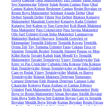
Dosya
Etiketlik
Okul Malzemeleri
Yazı Tahtası
Tahta Silgisi
Sıvı Yapıştırıcılar
Tebeşir
Suluk
Resim Çantası
Pano
Okul
Çantası
Kalem Kutusu
Beslenme Çantası
Resim Boyaları ve
Resim Boya Malzemeleri
Selobant
Ajanda
Defter
Okul
Defteri
Spiralli Defter
Fihrist
Not Defteri
Bloknot
Kırtasiye
Malzemeleri
Masaüstü Gereçleri
Kırtasiye Kağıt Ürünleri
Kırtasiye Seti
Kalem ve Yazı Gereçleri
Koli Bandı Makinesi
Para Makineleri
Para Çekmeceleri
Para Sayma Makineleri
Ofis Sarf Ürünleri
Evrak İmha Makineleri
Laminasyon
Makineleri
Barkod Okuyucu
Temizlik Gereçleri ve
Ekipmanları
Temizlik Eldiveni
Temizlik Kovası
Temizlik,
Ovma Teli
Tüy Toplama Ürünleri
Faraş
Çekpas
Fırça ve
Süpürge
Temizlik Bezleri
Temizlik Süngeri
Paspas ve Mop
Kâğıt Havlu
Tuvalet Kağıdı
Islak Mendil
Ev Temizlik
Malzemeleri
Tuvalet Temizleyici
Yüzey Temizleyiciler
Yağ,
Kireç ve Pas Çözücüler
Çubuklu Oda Kokusu
Oda Kokusu
Halı Temizleyiciler
Ahşap Temizleyiciler ve Bakım Ürünleri
Cam ve Parlak Yüzey Temizleyiciler
Mutfak ve Banyo
Temizleyiciler
Bulaşık Makinesi Deterjanı
Yumuşatıcı
Çamaşır Deterjanı
Elde Bulaşık Deterjanı
Çamaşır Leke
Çıkarıcılar
Kolonya
Pazar Arabası ve Çantası
Eğlence
Ürünleri
Parti Malzemeleri
Puzzle
Hobi Malzemeleri
Hobi
Boya ve Resim Malzemeleri
Ahşap Boyaları
Akrilik Boyalar
Sulu Boya
Yağlı Boya Seti
Eskitme Boyası
Cam ve Seramik
Boyaları
Metalik Boya
Şövale
Kumaş Boyaları
Resim Fırçası