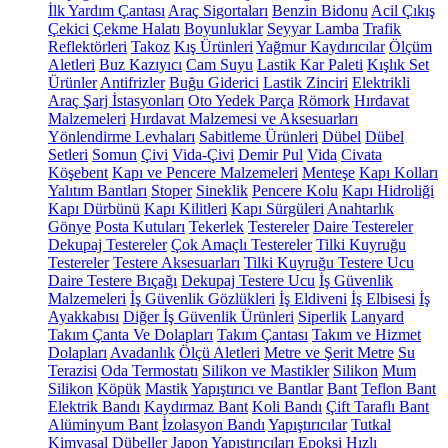
İlk Yardım Çantası
Araç Sigortaları
Benzin Bidonu
Acil Çıkış
Çekici
Çekme Halatı
Boyunluklar
Seyyar Lamba
Trafik
Reflektörleri
Takoz
Kış Ürünleri
Yağmur Kaydırıcılar
Ölçüm
Aletleri
Buz Kazıyıcı
Cam Suyu
Lastik Kar Paleti
Kışlık Set
Ürünler
Antifrizler
Buğu Giderici
Lastik Zinciri
Elektrikli
Araç Şarj İstasyonları
Oto Yedek Parça
Römork
Hırdavat
Malzemeleri
Hırdavat Malzemesi ve Aksesuarları
Yönlendirme Levhaları
Sabitleme Ürünleri
Dübel
Dübel
Setleri
Somun
Çivi
Vida-Çivi
Demir Pul
Vida
Civata
Köşebent
Kapı ve Pencere Malzemeleri
Menteşe
Kapı Kolları
Yalıtım Bantları
Stoper
Sineklik
Pencere Kolu
Kapı Hidroliği
Kapı Dürbünü
Kapı Kilitleri
Kapı Sürgüleri
Anahtarlık
Gönye
Posta Kutuları
Tekerlek
Testereler
Daire Testereler
Dekupaj Testereler
Çok Amaçlı Testereler
Tilki Kuyruğu
Testereler
Testere Aksesuarları
Tilki Kuyruğu Testere Ucu
Daire Testere Bıçağı
Dekupaj Testere Ucu
İş Güvenlik
Malzemeleri
İş Güvenlik Gözlükleri
İş Eldiveni
İş Elbisesi
İş
Ayakkabısı
Diğer İş Güvenlik Ürünleri
Siperlik
Lanyard
Takım Çanta Ve Dolapları
Takım Çantası
Takım ve Hizmet
Dolapları
Avadanlık
Ölçü Aletleri
Metre ve Şerit Metre
Su
Terazisi
Oda Termostatı
Silikon ve Mastikler
Silikon
Mum
Silikon
Köpük
Mastik
Yapıştırıcı ve Bantlar
Bant
Teflon Bant
Elektrik Bandı
Kaydırmaz Bant
Koli Bandı
Çift Taraflı Bant
Alüminyum Bant
İzolasyon Bandı
Yapıştırıcılar
Tutkal
Kimyasal Dübeller
Japon Yapıştırıcıları
Epoksi
Hızlı