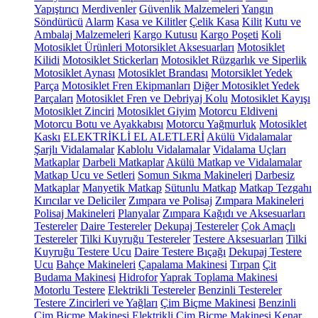
Yapıştırıcı
Merdivenler
Güvenlik Malzemeleri
Yangın
Söndürücü
Alarm
Kasa ve Kilitler
Çelik Kasa
Kilit
Kutu ve
Ambalaj Malzemeleri
Kargo Kutusu
Kargo Poşeti
Koli
Motosiklet Ürünleri
Motorsiklet Aksesuarları
Motosiklet
Kilidi
Motosiklet Stickerları
Motosiklet Rüzgarlık ve Siperlik
Motosiklet Aynası
Motosiklet Brandası
Motorsiklet Yedek
Parça
Motosiklet Fren Ekipmanları
Diğer Motosiklet Yedek
Parçaları
Motosiklet Fren ve Debriyaj Kolu
Motosiklet Kayışı
Motosiklet Zinciri
Motosiklet Giyim
Motorcu Eldiveni
Motorcu Botu ve Ayakkabısı
Motorcu Yağmurluk
Motosiklet
Kaskı
ELEKTRİKLİ EL ALETLERİ
Akülü Vidalamalar
Şarjlı Vidalamalar
Kablolu Vidalamalar
Vidalama Uçları
Matkaplar
Darbeli Matkaplar
Akülü Matkap ve Vidalamalar
Matkap Ucu ve Setleri
Somun Sıkma Makineleri
Darbesiz
Matkaplar
Manyetik Matkap
Sütunlu Matkap
Matkap Tezgahı
Kırıcılar ve Deliciler
Zımpara ve Polisaj
Zımpara Makineleri
Polisaj Makineleri
Planyalar
Zımpara Kağıdı ve Aksesuarları
Testereler
Daire Testereler
Dekupaj Testereler
Çok Amaçlı
Testereler
Tilki Kuyruğu Testereler
Testere Aksesuarları
Tilki
Kuyruğu Testere Ucu
Daire Testere Bıçağı
Dekupaj Testere
Ucu
Bahçe Makineleri
Çapalama Makinesi
Tırpan
Çit
Budama Makinesi
Hidrofor
Yaprak Toplama Makinesi
Motorlu Testere
Elektrikli Testereler
Benzinli Testereler
Testere Zincirleri ve Yağları
Çim Biçme Makinesi
Benzinli
Çim Biçme Makinesi
Elektrikli Çim Biçme Makinesi
Kenar