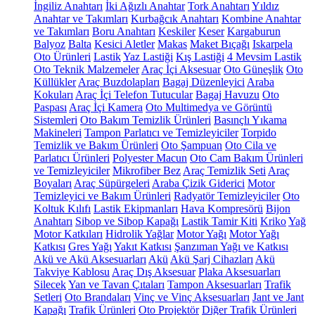
İngiliz Anahtarı
İki Ağızlı Anahtar
Tork Anahtarı
Yıldız
Anahtar ve Takımları
Kurbağcık Anahtarı
Kombine Anahtar
ve Takımları
Boru Anahtarı
Keskiler
Keser
Kargaburun
Balyoz
Balta
Kesici Aletler
Makas
Maket Bıçağı
Iskarpela
Oto Ürünleri
Lastik
Yaz Lastiği
Kış Lastiği
4 Mevsim Lastik
Oto Teknik Malzemeler
Araç İçi Aksesuar
Oto Güneşlik
Oto
Küllükler
Araç Buzdolapları
Bagaj Düzenleyici
Araba
Kokuları
Araç İçi Telefon Tutucular
Bagaj Havuzu
Oto
Paspası
Araç İçi Kamera
Oto Multimedya ve Görüntü
Sistemleri
Oto Bakım Temizlik Ürünleri
Basınçlı Yıkama
Makineleri
Tampon Parlatıcı ve Temizleyiciler
Torpido
Temizlik ve Bakım Ürünleri
Oto Şampuan
Oto Cila ve
Parlatıcı Ürünleri
Polyester Macun
Oto Cam Bakım Ürünleri
ve Temizleyiciler
Mikrofiber Bez
Araç Temizlik Seti
Araç
Boyaları
Araç Süpürgeleri
Araba Çizik Giderici
Motor
Temizleyici ve Bakım Ürünleri
Radyatör Temizleyiciler
Oto
Koltuk Kılıfı
Lastik Ekipmanları
Hava Kompresörü
Bijon
Anahtarı
Sibop ve Sibop Kapağı
Lastik Tamir Kiti
Kriko
Yağ
Motor Katkıları
Hidrolik Yağlar
Motor Yağı
Motor Yağı
Katkısı
Gres Yağı
Yakıt Katkısı
Şanzıman Yağı ve Katkısı
Akü ve Akü Aksesuarları
Akü
Akü Şarj Cihazları
Akü
Takviye Kablosu
Araç Dış Aksesuar
Plaka Aksesuarları
Silecek
Yan ve Tavan Çıtaları
Tampon Aksesuarları
Trafik
Setleri
Oto Brandaları
Vinç ve Vinç Aksesuarları
Jant ve Jant
Kapağı
Trafik Ürünleri
Oto Projektör
Diğer Trafik Ürünleri