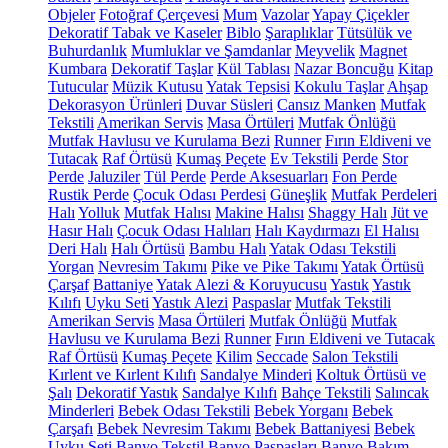
Objeler
Fotoğraf Çerçevesi
Mum
Vazolar
Yapay Çiçekler
Dekoratif Tabak ve Kaseler
Biblo
Şaraplıklar
Tütsülük ve
Buhurdanlık
Mumluklar ve Şamdanlar
Meyvelik
Magnet
Kumbara
Dekoratif Taşlar
Kül Tablası
Nazar Boncuğu
Kitap
Tutucular
Müzik Kutusu
Yatak Tepsisi
Kokulu Taşlar
Ahşap
Dekorasyon Ürünleri
Duvar Süsleri
Cansız Manken
Mutfak
Tekstili
Amerikan Servis
Masa Örtüleri
Mutfak Önlüğü
Mutfak Havlusu ve Kurulama Bezi
Runner
Fırın Eldiveni ve
Tutacak
Raf Örtüsü
Kumaş Peçete
Ev Tekstili
Perde
Stor
Perde
Jaluziler
Tül Perde
Perde Aksesuarları
Fon Perde
Rustik Perde
Çocuk Odası Perdesi
Güneşlik
Mutfak Perdeleri
Halı
Yolluk
Mutfak Halısı
Makine Halısı
Shaggy Halı
Jüt ve
Hasır Halı
Çocuk Odası Halıları
Halı Kaydırmazı
El Halısı
Deri Halı
Halı Örtüsü
Bambu Halı
Yatak Odası Tekstili
Yorgan
Nevresim Takımı
Pike ve Pike Takımı
Yatak Örtüsü
Çarşaf
Battaniye
Yatak Alezi & Koruyucusu
Yastık
Yastık
Kılıfı
Uyku Seti
Yastık Alezi
Paspaslar
Mutfak Tekstili
Amerikan Servis
Masa Örtüleri
Mutfak Önlüğü
Mutfak
Havlusu ve Kurulama Bezi
Runner
Fırın Eldiveni ve Tutacak
Raf Örtüsü
Kumaş Peçete
Kilim
Seccade
Salon Tekstili
Kırlent ve Kırlent Kılıfı
Sandalye Minderi
Koltuk Örtüsü ve
Şalı
Dekoratif Yastık
Sandalye Kılıfı
Bahçe Tekstili
Salıncak
Minderleri
Bebek Odası Tekstili
Bebek Yorganı
Bebek
Çarşafı
Bebek Nevresim Takımı
Bebek Battaniyesi
Bebek
Uyku Seti
Banyo Tekstil
Banyo Paspasları
Banyo Bakım