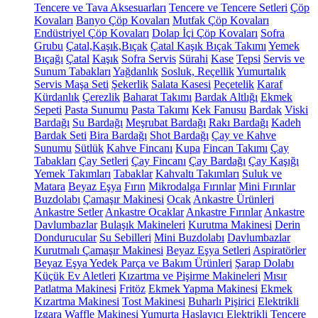
Tencere ve Tava Aksesuarları
Tencere ve Tencere Setleri
Çöp
Kovaları
Banyo Çöp Kovaları
Mutfak Çöp Kovaları
Endüstriyel Çöp Kovaları
Dolap İçi Çöp Kovaları
Sofra
Grubu
Çatal,Kaşık,Bıçak
Çatal Kaşık Bıçak Takımı
Yemek
Bıçağı
Çatal
Kaşık
Sofra Servis
Sürahi
Kase
Tepsi
Servis ve
Sunum Tabakları
Yağdanlık
Sosluk, Reçellik
Yumurtalık
Servis Maşa Seti
Şekerlik
Salata Kasesi
Peçetelik
Karaf
Kürdanlık
Çerezlik
Baharat Takımı
Bardak Altlığı
Ekmek
Sepeti
Pasta Sunumu
Pasta Takımı
Kek Fanusu
Bardak
Viski
Bardağı
Su Bardağı
Meşrubat Bardağı
Rakı Bardağı
Kadeh
Bardak Seti
Bira Bardağı
Shot Bardağı
Çay ve Kahve
Sunumu
Sütlük
Kahve Fincanı
Kupa
Fincan Takımı
Çay
Tabakları
Çay Setleri
Çay Fincanı
Çay Bardağı
Çay Kaşığı
Yemek Takımları
Tabaklar
Kahvaltı Takımları
Suluk ve
Matara
Beyaz Eşya
Fırın
Mikrodalga Fırınlar
Mini Fırınlar
Buzdolabı
Çamaşır Makinesi
Ocak
Ankastre Ürünleri
Ankastre Setler
Ankastre Ocaklar
Ankastre Fırınlar
Ankastre
Davlumbazlar
Bulaşık Makineleri
Kurutma Makinesi
Derin
Dondurucular
Su Sebilleri
Mini Buzdolabı
Davlumbazlar
Kurutmalı Çamaşır Makinesi
Beyaz Eşya Setleri
Aspiratörler
Beyaz Eşya Yedek Parça ve Bakım Ürünleri
Şarap Dolabı
Küçük Ev Aletleri
Kızartma ve Pişirme Makineleri
Mısır
Patlatma Makinesi
Fritöz
Ekmek Yapma Makinesi
Ekmek
Kızartma Makinesi
Tost Makinesi
Buharlı Pişirici
Elektrikli
Izgara
Waffle Makinesi
Yumurta Haşlayıcı
Elektrikli Tencere