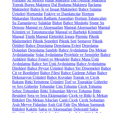
Pompası
Su Motoru
Hasat Makinesi
Dal Öğütme Makinesi
Toprak Burgu Makinesi
Dal Budama Makinesi
İlaçlama
Makineleri
Bahçe İş ve İnşaat Makineleri
Bahçe Sulama
Ürünleri
Hortumlar
Fıskiye ve Damlatıcılar
Hortum
Makaraları
Hortum Bağlantı Aparatları
Hortum Tabancaları
Su Zamanlayıcı
Sulaklar
Bidon
Bahçe Musluğu
Şişme Su
Deposu
Mangal ve Aksesuarları
Mangal Aksesuarları
Mangal
Kömürü ve Tutuşturucular
Mangal ve Barbekü
Kömürlü
Mangal
Tüplü Mangal
Elektrikli Izgara
Pürmüz
Piknik
Malzemeleri
Piknik Sepetleri
Piknik Seti
Semaver
Piknik
Örtüleri
Bahçe Depolama
Depolama Evleri
Depolama
Dolapları
Depolama Sandığı
Bahçe Aydınlatma
Dış Mekan
Aydınlatmalar
Solar Aydınlatma
Projektör ve Sensörler
Bahçe
Aplikleri
Bahçe Feneri ve Meşaleler
Bahçe Masa Üstü
Aydınlatma
Bahçe Set Üstü Aydınlatma
Bahçe Aydınlatma
Direkleri
Bahçe Peyzaj Ürünleri
Bahçe Yer Döşemeleri
Bahçe
Çit ve Bordürleri
Bahçe Filesi
Bahçe Gizleme Ağları
Bahçe
Dekorasyon Ürünleri
Bahçe Kovaları
Toprak ve Çiçek
Bakımı
Bitki Yetiştirme Ürünleri
Torf ve Topraklar
Gübreler
ve Sıvı Gübreler
Tohumlar
Çim Tohumu
Çiçek Tohumu
Sebze Tohumları
Bitki Tohumları
Meyve Tohumu
Bitki
Besinleri
Sera ve Sera Ekipmanları
Çiçek ve Bitki
İç Mekan
Bitkileri
Dış Mekan Ağaçları
Canlı Çiçek
Çiçek Soğanları
Aşılı Meyve Fidanları
Aşılı Gül
Fide
Dış Mekan Sarmaşık
Bitkileri
Kaktüs
Saksı ve Aksesuarları
Dekoratif Saksı