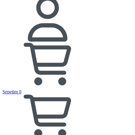
Sepetim
0