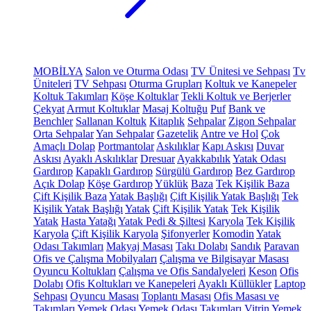
MOBİLYA
Salon ve Oturma Odası
TV Ünitesi ve Sehpası
Tv
Üniteleri
TV Sehpası
Oturma Grupları
Koltuk ve Kanepeler
Koltuk Takımları
Köşe Koltuklar
Tekli Koltuk ve Berjerler
Çekyat
Armut Koltuklar
Masaj Koltuğu
Puf
Bank ve
Benchler
Sallanan Koltuk
Kitaplık
Sehpalar
Zigon Sehpalar
Orta Sehpalar
Yan Sehpalar
Gazetelik
Antre ve Hol
Çok
Amaçlı Dolap
Portmantolar
Askılıklar
Kapı Askısı
Duvar
Askısı
Ayaklı Askılıklar
Dresuar
Ayakkabılık
Yatak Odası
Gardırop
Kapaklı Gardırop
Sürgülü Gardırop
Bez Gardırop
Açık Dolap
Köşe Gardırop
Yüklük
Baza
Tek Kişilik Baza
Çift Kişilik Baza
Yatak Başlığı
Çift Kişilik Yatak Başlığı
Tek
Kişilik Yatak Başlığı
Yatak
Çift Kişilik Yatak
Tek Kişilik
Yatak
Hasta Yatağı
Yatak Pedi & Şiltesi
Karyola
Tek Kişilik
Karyola
Çift Kişilik Karyola
Şifonyerler
Komodin
Yatak
Odası Takımları
Makyaj Masası
Takı Dolabı
Sandık
Paravan
Ofis ve Çalışma Mobilyaları
Çalışma ve Bilgisayar Masası
Oyuncu Koltukları
Çalışma ve Ofis Sandalyeleri
Keson
Ofis
Dolabı
Ofis Koltukları ve Kanepeleri
Ayaklı Küllükler
Laptop
Sehpası
Oyuncu Masası
Toplantı Masası
Ofis Masası ve
Takımları
Yemek Odası
Yemek Odası Takımları
Vitrin
Yemek